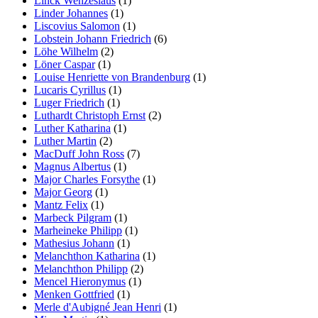
Linck Wenzeslaus
(1)
Linder Johannes
(1)
Liscovius Salomon
(1)
Lobstein Johann Friedrich
(6)
Löhe Wilhelm
(2)
Löner Caspar
(1)
Louise Henriette von Brandenburg
(1)
Lucaris Cyrillus
(1)
Luger Friedrich
(1)
Luthardt Christoph Ernst
(2)
Luther Katharina
(1)
Luther Martin
(2)
MacDuff John Ross
(7)
Magnus Albertus
(1)
Major Charles Forsythe
(1)
Major Georg
(1)
Mantz Felix
(1)
Marbeck Pilgram
(1)
Marheineke Philipp
(1)
Mathesius Johann
(1)
Melanchthon Katharina
(1)
Melanchthon Philipp
(2)
Mencel Hieronymus
(1)
Menken Gottfried
(1)
Merle d'Aubigné Jean Henri
(1)