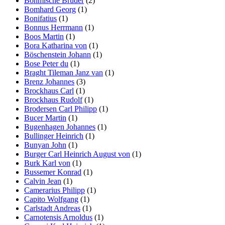
Böhmische Brüder
(2)
Bomhard Georg
(1)
Bonifatius
(1)
Bonnus Herrmann
(1)
Boos Martin
(1)
Bora Katharina von
(1)
Böschenstein Johann
(1)
Bose Peter du
(1)
Braght Tileman Janz van
(1)
Brenz Johannes
(3)
Brockhaus Carl
(1)
Brockhaus Rudolf
(1)
Brodersen Carl Philipp
(1)
Bucer Martin
(1)
Bugenhagen Johannes
(1)
Bullinger Heinrich
(1)
Bunyan John
(1)
Burger Carl Heinrich August von
(1)
Burk Karl von
(1)
Bussemer Konrad
(1)
Calvin Jean
(1)
Camerarius Philipp
(1)
Capito Wolfgang
(1)
Carlstadt Andreas
(1)
Carnotensis Arnoldus
(1)