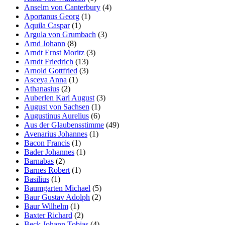
Anselm von Canterbury
(4)
Aportanus Georg
(1)
Aquila Caspar
(1)
Argula von Grumbach
(3)
Arnd Johann
(8)
Arndt Ernst Moritz
(3)
Arndt Friedrich
(13)
Arnold Gottfried
(3)
Asceya Anna
(1)
Athanasius
(2)
Auberlen Karl August
(3)
August von Sachsen
(1)
Augustinus Aurelius
(6)
Aus der Glaubensstimme
(49)
Avenarius Johannes
(1)
Bacon Francis
(1)
Bader Johannes
(1)
Barnabas
(2)
Barnes Robert
(1)
Basilius
(1)
Baumgarten Michael
(5)
Baur Gustav Adolph
(2)
Baur Wilhelm
(1)
Baxter Richard
(2)
Beck Johann Tobias
(4)