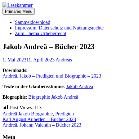
Zum
christliche Bücher zum kostenlosen Download
Inhalt
Primäres Menü
Lesekammer
springen
Sammeldownload
Impressum, Datenschutz und Nutzungsrechte
Zum Thema Urheberrecht
Jakob Andreä – Bücher 2023
1. Mai 2023
11. April 2023
Andreas
Downloads
:
Andreä, Jakob – Predigten und Biographie – 2023
Texte in der Glaubensstimme
:
Jakob Andreä
Biographie
:
Biographie Jakob Andreä
Post Views:
113
Andreä Jakob
Biographie
,
Predigten
Beitragsnavigation
Karl August Auberlen – Bücher 2023
Andreä, Johann Valentin – Bücher 2023
Meta