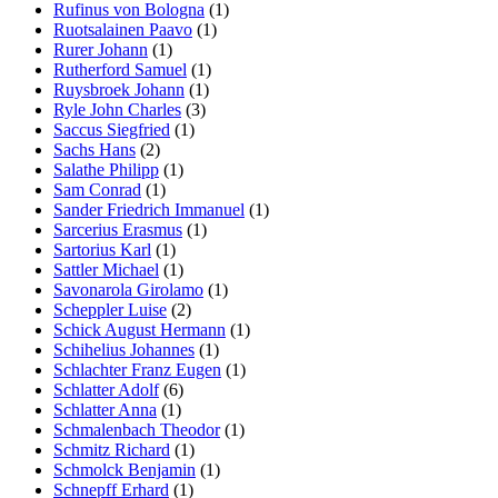
Rufinus von Bologna
(1)
Ruotsalainen Paavo
(1)
Rurer Johann
(1)
Rutherford Samuel
(1)
Ruysbroek Johann
(1)
Ryle John Charles
(3)
Saccus Siegfried
(1)
Sachs Hans
(2)
Salathe Philipp
(1)
Sam Conrad
(1)
Sander Friedrich Immanuel
(1)
Sarcerius Erasmus
(1)
Sartorius Karl
(1)
Sattler Michael
(1)
Savonarola Girolamo
(1)
Scheppler Luise
(2)
Schick August Hermann
(1)
Schihelius Johannes
(1)
Schlachter Franz Eugen
(1)
Schlatter Adolf
(6)
Schlatter Anna
(1)
Schmalenbach Theodor
(1)
Schmitz Richard
(1)
Schmolck Benjamin
(1)
Schnepff Erhard
(1)