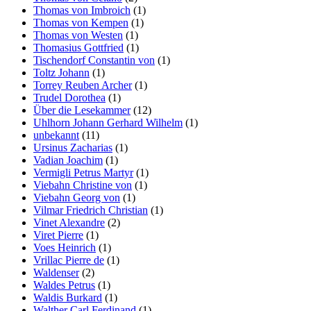
Thomas von Imbroich
(1)
Thomas von Kempen
(1)
Thomas von Westen
(1)
Thomasius Gottfried
(1)
Tischendorf Constantin von
(1)
Toltz Johann
(1)
Torrey Reuben Archer
(1)
Trudel Dorothea
(1)
Über die Lesekammer
(12)
Uhlhorn Johann Gerhard Wilhelm
(1)
unbekannt
(11)
Ursinus Zacharias
(1)
Vadian Joachim
(1)
Vermigli Petrus Martyr
(1)
Viebahn Christine von
(1)
Viebahn Georg von
(1)
Vilmar Friedrich Christian
(1)
Vinet Alexandre
(2)
Viret Pierre
(1)
Voes Heinrich
(1)
Vrillac Pierre de
(1)
Waldenser
(2)
Waldes Petrus
(1)
Waldis Burkard
(1)
Walther Carl Ferdinand
(1)