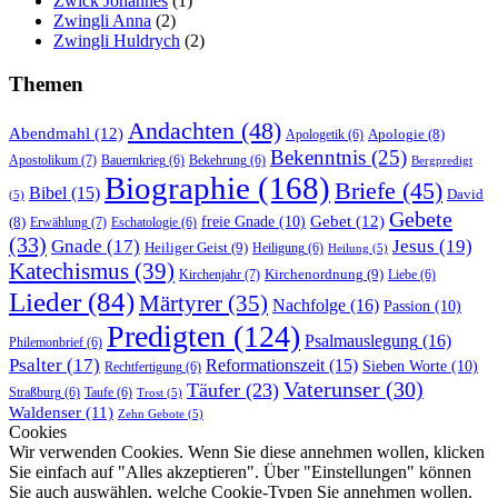
Zwick Johannes
(1)
Zwingli Anna
(2)
Zwingli Huldrych
(2)
Themen
Andachten
(48)
Abendmahl
(12)
Apologie
(8)
Apologetik
(6)
Bekenntnis
(25)
Apostolikum
(7)
Bauernkrieg
(6)
Bekehrung
(6)
Bergpredigt
Biographie
(168)
Briefe
(45)
Bibel
(15)
David
(5)
Gebete
Gebet
(12)
freie Gnade
(10)
(8)
Erwählung
(7)
Eschatologie
(6)
(33)
Gnade
(17)
Jesus
(19)
Heiliger Geist
(9)
Heiligung
(6)
Heilung
(5)
Katechismus
(39)
Kirchenordnung
(9)
Kirchenjahr
(7)
Liebe
(6)
Lieder
(84)
Märtyrer
(35)
Nachfolge
(16)
Passion
(10)
Predigten
(124)
Psalmauslegung
(16)
Philemonbrief
(6)
Psalter
(17)
Reformationszeit
(15)
Sieben Worte
(10)
Rechtfertigung
(6)
Vaterunser
(30)
Täufer
(23)
Straßburg
(6)
Taufe
(6)
Trost
(5)
Waldenser
(11)
Zehn Gebote
(5)
Cookies
Wir verwenden Cookies. Wenn Sie diese annehmen wollen, klicken
Sie einfach auf "Alles akzeptieren". Über "Einstellungen" können
Sie auch auswählen, welche Cookie-Typen Sie annehmen wollen.