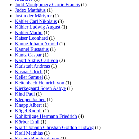
Judd Montgomery Carrie Francis
(1)
Judex Matthäus
(1)
Justin der Märtyrer
(1)
Kähler Carl Nikolaus
(3)
Kähler Ludwig August
(1)
Kähler Martin
(1)
Kaiser Leonhard
(1)
Kanne Johann Arnold
(1)
Kannel Eustasius
(1)
Kantz Caspar
(1)
Kapff Sixtus Carl von
(2)
Karlstadt Andreas
(1)
Kaspar Ulrich
(1)
Keller Samuel
(1)
Kettenbach Heinrich von
(1)
Kierkegaard Sören Aabye
(1)
Kind Paul
(1)
Klepper Jochen
(1)
Knapp Albert
(1)
Kögel Rudolf
(1)
Kohlbrügge Hermann Friedrich
(4)
Körber Emil
(1)
Krafft Johann Christian Gottlob Ludwig
(1)
Krall Matthias
(1)
Kramm Burchardt von
(1)