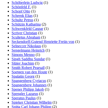
Schöberlein Ludwig
(1)
Schönfeld F.
(1)
Schopf Otto
(1)
Schrenk Elias
(1)
Schultz Petrus
(1)
Schützin Katharina
(2)
Schwenkfeld Caspar
(1)
Scriver Christian
(1)
Scultetus Abraham
(1)
Seckendorff-Gutend Henriette Freiin von
(1)
Selneccer Nikolaus
(1)
Sengelmann Heinrich
(1)
Simons Menno
(1)
Singh Saddhu Sundar
(1)
Slüter Joachim
(1)
Smith Robert Pearsall
(1)
Soetgen van den Houte
(1)
Spalatin Georg
(1)
Spangenberg Cyriacus
(1)
Spangenberg Johannes
(1)
Spener Philipp Jakob
(1)
Spengler Lazarus
(1)
Speratus Paulus
(1)
Spieker Christian Wilhelm
(1)
Spitta Carl Johann Philipp
(2)