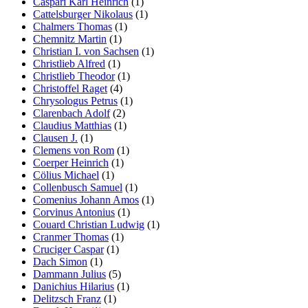
Caspari Karl Heinrich
(1)
Cattelsburger Nikolaus
(1)
Chalmers Thomas
(1)
Chemnitz Martin
(1)
Christian I. von Sachsen
(1)
Christlieb Alfred
(1)
Christlieb Theodor
(1)
Christoffel Raget
(4)
Chrysologus Petrus
(1)
Clarenbach Adolf
(2)
Claudius Matthias
(1)
Clausen J.
(1)
Clemens von Rom
(1)
Coerper Heinrich
(1)
Cölius Michael
(1)
Collenbusch Samuel
(1)
Comenius Johann Amos
(1)
Corvinus Antonius
(1)
Couard Christian Ludwig
(1)
Cranmer Thomas
(1)
Cruciger Caspar
(1)
Dach Simon
(1)
Dammann Julius
(5)
Danichius Hilarius
(1)
Delitzsch Franz
(1)