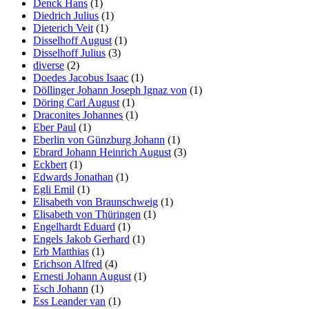
Denck Hans
(1)
Diedrich Julius
(1)
Dieterich Veit
(1)
Disselhoff August
(1)
Disselhoff Julius
(3)
diverse
(2)
Doedes Jacobus Isaac
(1)
Döllinger Johann Joseph Ignaz von
(1)
Döring Carl August
(1)
Draconites Johannes
(1)
Eber Paul
(1)
Eberlin von Günzburg Johann
(1)
Ebrard Johann Heinrich August
(3)
Eckbert
(1)
Edwards Jonathan
(1)
Egli Emil
(1)
Elisabeth von Braunschweig
(1)
Elisabeth von Thüringen
(1)
Engelhardt Eduard
(1)
Engels Jakob Gerhard
(1)
Erb Matthias
(1)
Erichson Alfred
(4)
Ernesti Johann August
(1)
Esch Johann
(1)
Ess Leander van
(1)