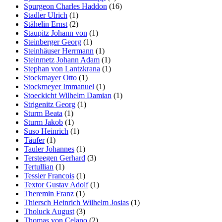
Spurgeon Charles Haddon
(16)
Stadler Ulrich
(1)
Stähelin Ernst
(2)
Staupitz Johann von
(1)
Steinberger Georg
(1)
Steinhäuser Herrmann
(1)
Steinmetz Johann Adam
(1)
Stephan von Lantzkrana
(1)
Stockmayer Otto
(1)
Stockmeyer Immanuel
(1)
Stoeckicht Wilhelm Damian
(1)
Strigenitz Georg
(1)
Sturm Beata
(1)
Sturm Jakob
(1)
Suso Heinrich
(1)
Täufer
(1)
Tauler Johannes
(1)
Tersteegen Gerhard
(3)
Tertullian
(1)
Tessier Francois
(1)
Textor Gustav Adolf
(1)
Theremin Franz
(1)
Thiersch Heinrich Wilhelm Josias
(1)
Tholuck August
(3)
Thomas von Celano
(2)