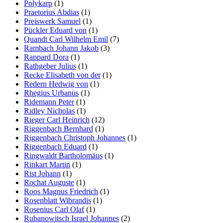
Polykarp
(1)
Praetorius Abdias
(1)
Preiswerk Samuel
(1)
Pückler Eduard von
(1)
Quandt Carl Wilhelm Emil
(7)
Rambach Johann Jakob
(3)
Rappard Dora
(1)
Rathgeber Julius
(1)
Recke Elisabeth von der
(1)
Redern Hedwig von
(1)
Rhegius Urbanus
(1)
Ridemann Peter
(1)
Ridley Nicholas
(1)
Rieger Carl Heinrich
(12)
Riggenbach Bernhard
(1)
Riggenbach Christoph Johannes
(1)
Riggenbach Eduard
(1)
Ringwaldt Bartholomäus
(1)
Rinkart Martin
(1)
Rist Johann
(1)
Rochat Auguste
(1)
Roos Magnus Friedrich
(1)
Rosenblatt Wibrandis
(1)
Rosenius Carl Olaf
(1)
Rubanowitsch Israel Johannes
(2)