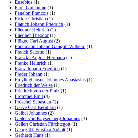
Eusebius
(1)
Farel Guillaume
(1)
Fénelon Francois
(1)
Ficker Christian
(1)
Flattich Johann Friedrich
(1)
Fliedner Heinrich
(1)
Fliedner Theodor
(1)
Flügge Carl August
(2)
Forstmann Johann Gangolf Wilhelm
(1)
Franck Salomo
(1)
Francke August Hermann
(1)
Franke Heinrich
(1)
Franz Johann Friedrich
(1)
Freder Johann
(1)
Freylinghausen Johannes Anastasius
(1)
Friedrich der Weise
(1)
Friedrich von der Pfalz
(1)
Frommel Emil
(4)
Fröschel Sebastian
(1)
Garve Carl Bernhard
(1)
Geibel Johannes
(2)
Geiler von Kaysersberg Johannes
(3)
Gellert Christian Fürchtegott
(1)
Georg III. Fürst zu Anhalt
(1)
Gerhardt Hans
(1)