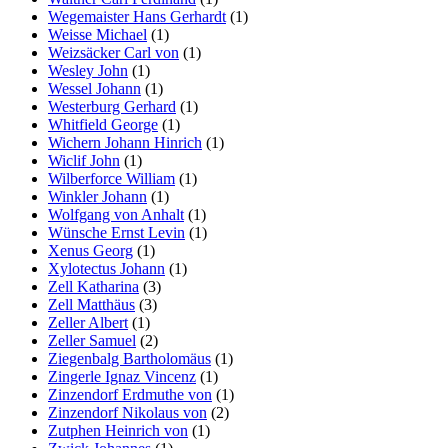
Wegemaister Hans Gerhardt
(1)
Weisse Michael
(1)
Weizsäcker Carl von
(1)
Wesley John
(1)
Wessel Johann
(1)
Westerburg Gerhard
(1)
Whitfield George
(1)
Wichern Johann Hinrich
(1)
Wiclif John
(1)
Wilberforce William
(1)
Winkler Johann
(1)
Wolfgang von Anhalt
(1)
Wünsche Ernst Levin
(1)
Xenus Georg
(1)
Xylotectus Johann
(1)
Zell Katharina
(3)
Zell Matthäus
(3)
Zeller Albert
(1)
Zeller Samuel
(2)
Ziegenbalg Bartholomäus
(1)
Zingerle Ignaz Vincenz
(1)
Zinzendorf Erdmuthe von
(1)
Zinzendorf Nikolaus von
(2)
Zutphen Heinrich von
(1)