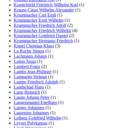
Kranichfeld Friedrich Wilhelm Karl
(1)
Krause Cäsar Wilhelm Alexander
(1)
Krummacher Carl Emil
(1)
Krummacher Emil Wilhelm
(1)
Krummacher Friedrich Adolf
(2)
Krummacher Friedrich Wilhelm
(4)
Krummacher Gottfried Daniel
(2)
Krummacher Hermann Friedrich
(1)
Kunel Christian Klaus
(3)
La Roche Simon
(1)
Lachmann Johann
(1)
Lagus Josua
(1)
Lambert Franz
(2)
Lambs Jean-Philippe
(1)
Lamparter Helmut
(1)
Lampe Friedrich Adolph
(1)
Landschad Hans
(1)
Lang Heinrich
(1)
Lange Johann Peter
(1)
Langenmantel Eitelhans
(1)
Langer Johannes
(1)
Lassenius Johannes
(1)
Leibniz Gottfried Wilhelm
(1)
Leyser Polykarpus
(1)