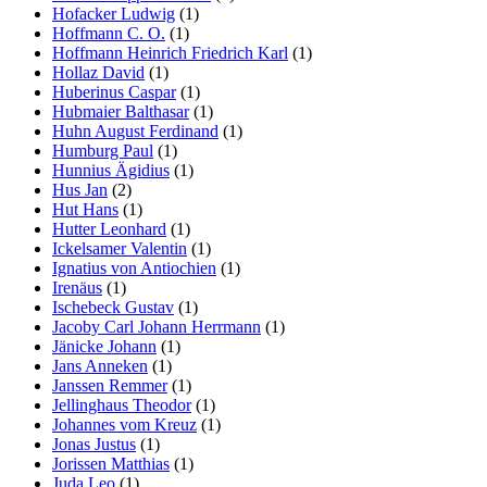
Hofacker Ludwig
(1)
Hoffmann C. O.
(1)
Hoffmann Heinrich Friedrich Karl
(1)
Hollaz David
(1)
Huberinus Caspar
(1)
Hubmaier Balthasar
(1)
Huhn August Ferdinand
(1)
Humburg Paul
(1)
Hunnius Ägidius
(1)
Hus Jan
(2)
Hut Hans
(1)
Hutter Leonhard
(1)
Ickelsamer Valentin
(1)
Ignatius von Antiochien
(1)
Irenäus
(1)
Ischebeck Gustav
(1)
Jacoby Carl Johann Herrmann
(1)
Jänicke Johann
(1)
Jans Anneken
(1)
Janssen Remmer
(1)
Jellinghaus Theodor
(1)
Johannes vom Kreuz
(1)
Jonas Justus
(1)
Jorissen Matthias
(1)
Juda Leo
(1)