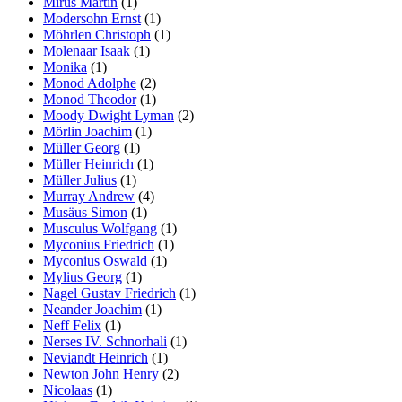
Mirus Martin
(1)
Modersohn Ernst
(1)
Möhrlen Christoph
(1)
Molenaar Isaak
(1)
Monika
(1)
Monod Adolphe
(2)
Monod Theodor
(1)
Moody Dwight Lyman
(2)
Mörlin Joachim
(1)
Müller Georg
(1)
Müller Heinrich
(1)
Müller Julius
(1)
Murray Andrew
(4)
Musäus Simon
(1)
Musculus Wolfgang
(1)
Myconius Friedrich
(1)
Myconius Oswald
(1)
Mylius Georg
(1)
Nagel Gustav Friedrich
(1)
Neander Joachim
(1)
Neff Felix
(1)
Nerses IV. Schnorhali
(1)
Neviandt Heinrich
(1)
Newton John Henry
(2)
Nicolaas
(1)