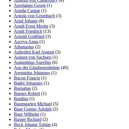
Anselm von Canterbury
(4)
Aportanus Georg
(1)
Aquila Caspar
(1)
Argula von Grumbach
(3)
Arnd Johann
(8)
Arndt Ernst Moritz
(3)
Arndt Friedrich
(13)
Arnold Gottfried
(3)
Asceya Anna
(1)
Athanasius
(2)
Auberlen Karl August
(3)
August von Sachsen
(1)
Augustinus Aurelius
(6)
Aus der Glaubensstimme
(49)
Avenarius Johannes
(1)
Bacon Francis
(1)
Bader Johannes
(1)
Barnabas
(2)
Barnes Robert
(1)
Basilius
(1)
Baumgarten Michael
(5)
Baur Gustav Adolph
(2)
Baur Wilhelm
(1)
Baxter Richard
(2)
Beck Johann Tobias
(4)