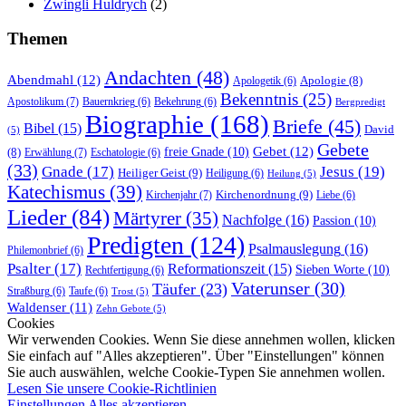
Zwingli Huldrych
(2)
Themen
Andachten
(48)
Abendmahl
(12)
Apologie
(8)
Apologetik
(6)
Bekenntnis
(25)
Apostolikum
(7)
Bauernkrieg
(6)
Bekehrung
(6)
Bergpredigt
Biographie
(168)
Briefe
(45)
Bibel
(15)
David
(5)
Gebete
Gebet
(12)
freie Gnade
(10)
(8)
Erwählung
(7)
Eschatologie
(6)
(33)
Gnade
(17)
Jesus
(19)
Heiliger Geist
(9)
Heiligung
(6)
Heilung
(5)
Katechismus
(39)
Kirchenordnung
(9)
Kirchenjahr
(7)
Liebe
(6)
Lieder
(84)
Märtyrer
(35)
Nachfolge
(16)
Passion
(10)
Predigten
(124)
Psalmauslegung
(16)
Philemonbrief
(6)
Psalter
(17)
Reformationszeit
(15)
Sieben Worte
(10)
Rechtfertigung
(6)
Vaterunser
(30)
Täufer
(23)
Straßburg
(6)
Taufe
(6)
Trost
(5)
Waldenser
(11)
Zehn Gebote
(5)
Cookies
Wir verwenden Cookies. Wenn Sie diese annehmen wollen, klicken
Sie einfach auf "Alles akzeptieren". Über "Einstellungen" können
Sie auch auswählen, welche Cookie-Typen Sie annehmen wollen.
Lesen Sie unsere Cookie-Richtlinien
Einstellungen
Alles akzeptieren