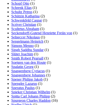
Schopf Otto
(1)
Schrenk Elias
(1)
Schultz Petrus
(1)
Schützin Katharina
(2)
Schwenkfeld Caspar
(1)
Scriver Christian
(1)
Scultetus Abraham
(1)
Seckendorff-Gutend Henriette Freiin von
(1)
Selneccer Nikolaus
(1)
Sengelmann Heinrich
(1)
Simons Menno
(1)
Singh Saddhu Sundar
(1)
Slüter Joachim
(1)
Smith Robert Pearsall
(1)
Soetgen van den Houte
(1)
Spalatin Georg
(1)
Spangenberg Cyriacus
(1)
Spangenberg Johannes
(1)
Spener Philipp Jakob
(1)
Spengler Lazarus
(1)
Speratus Paulus
(1)
Spieker Christian Wilhelm
(1)
Spitta Carl Johann Philipp
(2)
Spurgeon Charles Haddon
(16)
Stadler Ulrich
(1)