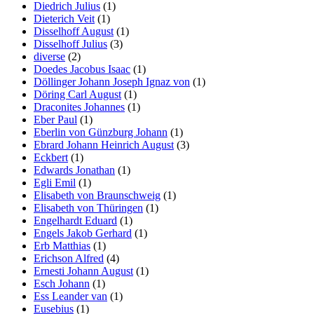
Diedrich Julius
(1)
Dieterich Veit
(1)
Disselhoff August
(1)
Disselhoff Julius
(3)
diverse
(2)
Doedes Jacobus Isaac
(1)
Döllinger Johann Joseph Ignaz von
(1)
Döring Carl August
(1)
Draconites Johannes
(1)
Eber Paul
(1)
Eberlin von Günzburg Johann
(1)
Ebrard Johann Heinrich August
(3)
Eckbert
(1)
Edwards Jonathan
(1)
Egli Emil
(1)
Elisabeth von Braunschweig
(1)
Elisabeth von Thüringen
(1)
Engelhardt Eduard
(1)
Engels Jakob Gerhard
(1)
Erb Matthias
(1)
Erichson Alfred
(4)
Ernesti Johann August
(1)
Esch Johann
(1)
Ess Leander van
(1)
Eusebius
(1)