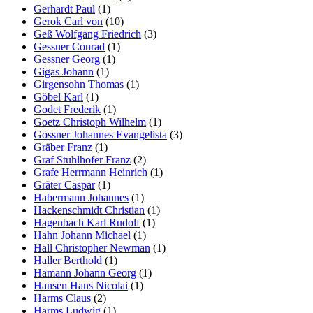
Gerhardt Paul
(1)
Gerok Carl von
(10)
Geß Wolfgang Friedrich
(3)
Gessner Conrad
(1)
Gessner Georg
(1)
Gigas Johann
(1)
Girgensohn Thomas
(1)
Göbel Karl
(1)
Godet Frederik
(1)
Goetz Christoph Wilhelm
(1)
Gossner Johannes Evangelista
(3)
Gräber Franz
(1)
Graf Stuhlhofer Franz
(2)
Grafe Herrmann Heinrich
(1)
Gräter Caspar
(1)
Habermann Johannes
(1)
Hackenschmidt Christian
(1)
Hagenbach Karl Rudolf
(1)
Hahn Johann Michael
(1)
Hall Christopher Newman
(1)
Haller Berthold
(1)
Hamann Johann Georg
(1)
Hansen Hans Nicolai
(1)
Harms Claus
(2)
Harms Ludwig
(1)