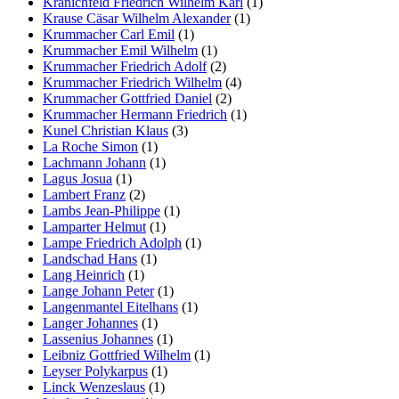
Kranichfeld Friedrich Wilhelm Karl
(1)
Krause Cäsar Wilhelm Alexander
(1)
Krummacher Carl Emil
(1)
Krummacher Emil Wilhelm
(1)
Krummacher Friedrich Adolf
(2)
Krummacher Friedrich Wilhelm
(4)
Krummacher Gottfried Daniel
(2)
Krummacher Hermann Friedrich
(1)
Kunel Christian Klaus
(3)
La Roche Simon
(1)
Lachmann Johann
(1)
Lagus Josua
(1)
Lambert Franz
(2)
Lambs Jean-Philippe
(1)
Lamparter Helmut
(1)
Lampe Friedrich Adolph
(1)
Landschad Hans
(1)
Lang Heinrich
(1)
Lange Johann Peter
(1)
Langenmantel Eitelhans
(1)
Langer Johannes
(1)
Lassenius Johannes
(1)
Leibniz Gottfried Wilhelm
(1)
Leyser Polykarpus
(1)
Linck Wenzeslaus
(1)