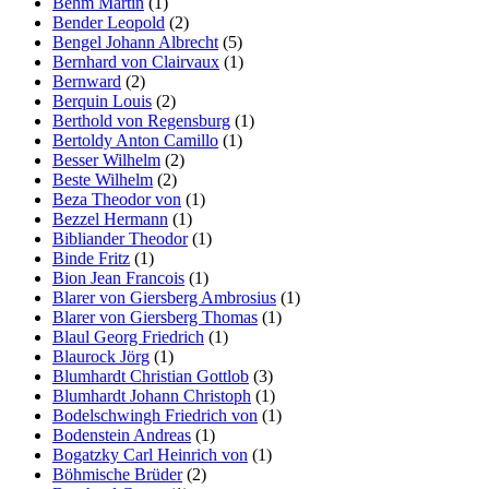
Behm Martin
(1)
Bender Leopold
(2)
Bengel Johann Albrecht
(5)
Bernhard von Clairvaux
(1)
Bernward
(2)
Berquin Louis
(2)
Berthold von Regensburg
(1)
Bertoldy Anton Camillo
(1)
Besser Wilhelm
(2)
Beste Wilhelm
(2)
Beza Theodor von
(1)
Bezzel Hermann
(1)
Bibliander Theodor
(1)
Binde Fritz
(1)
Bion Jean Francois
(1)
Blarer von Giersberg Ambrosius
(1)
Blarer von Giersberg Thomas
(1)
Blaul Georg Friedrich
(1)
Blaurock Jörg
(1)
Blumhardt Christian Gottlob
(3)
Blumhardt Johann Christoph
(1)
Bodelschwingh Friedrich von
(1)
Bodenstein Andreas
(1)
Bogatzky Carl Heinrich von
(1)
Böhmische Brüder
(2)