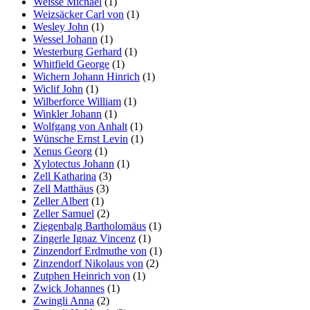
Weisse Michael
(1)
Weizsäcker Carl von
(1)
Wesley John
(1)
Wessel Johann
(1)
Westerburg Gerhard
(1)
Whitfield George
(1)
Wichern Johann Hinrich
(1)
Wiclif John
(1)
Wilberforce William
(1)
Winkler Johann
(1)
Wolfgang von Anhalt
(1)
Wünsche Ernst Levin
(1)
Xenus Georg
(1)
Xylotectus Johann
(1)
Zell Katharina
(3)
Zell Matthäus
(3)
Zeller Albert
(1)
Zeller Samuel
(2)
Ziegenbalg Bartholomäus
(1)
Zingerle Ignaz Vincenz
(1)
Zinzendorf Erdmuthe von
(1)
Zinzendorf Nikolaus von
(2)
Zutphen Heinrich von
(1)
Zwick Johannes
(1)
Zwingli Anna
(2)