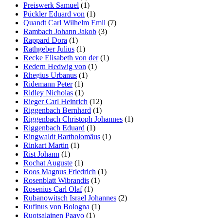
Preiswerk Samuel
(1)
Pückler Eduard von
(1)
Quandt Carl Wilhelm Emil
(7)
Rambach Johann Jakob
(3)
Rappard Dora
(1)
Rathgeber Julius
(1)
Recke Elisabeth von der
(1)
Redern Hedwig von
(1)
Rhegius Urbanus
(1)
Ridemann Peter
(1)
Ridley Nicholas
(1)
Rieger Carl Heinrich
(12)
Riggenbach Bernhard
(1)
Riggenbach Christoph Johannes
(1)
Riggenbach Eduard
(1)
Ringwaldt Bartholomäus
(1)
Rinkart Martin
(1)
Rist Johann
(1)
Rochat Auguste
(1)
Roos Magnus Friedrich
(1)
Rosenblatt Wibrandis
(1)
Rosenius Carl Olaf
(1)
Rubanowitsch Israel Johannes
(2)
Rufinus von Bologna
(1)
Ruotsalainen Paavo
(1)