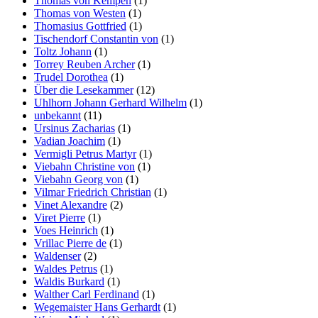
Thomas von Kempen
(1)
Thomas von Westen
(1)
Thomasius Gottfried
(1)
Tischendorf Constantin von
(1)
Toltz Johann
(1)
Torrey Reuben Archer
(1)
Trudel Dorothea
(1)
Über die Lesekammer
(12)
Uhlhorn Johann Gerhard Wilhelm
(1)
unbekannt
(11)
Ursinus Zacharias
(1)
Vadian Joachim
(1)
Vermigli Petrus Martyr
(1)
Viebahn Christine von
(1)
Viebahn Georg von
(1)
Vilmar Friedrich Christian
(1)
Vinet Alexandre
(2)
Viret Pierre
(1)
Voes Heinrich
(1)
Vrillac Pierre de
(1)
Waldenser
(2)
Waldes Petrus
(1)
Waldis Burkard
(1)
Walther Carl Ferdinand
(1)
Wegemaister Hans Gerhardt
(1)