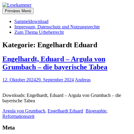
Zum
christliche Bücher zum kostenlosen Download
Inhalt
Primäres Menü
Lesekammer
springen
Sammeldownload
Impressum, Datenschutz und Nutzungsrechte
Zum Thema Urheberrecht
Kategorie:
Engelhardt Eduard
Engelhardt, Eduard – Argula von
Grumbach – die bayerische Tabea
12. Oktober 2024
29. September 2024
Andreas
Downloads: Engelhardt, Eduard – Argula von Grumbach – die
bayerische Tabea
Argula von Grumbach
,
Engelhardt Eduard
Biographie
,
Reformationszeit
Meta