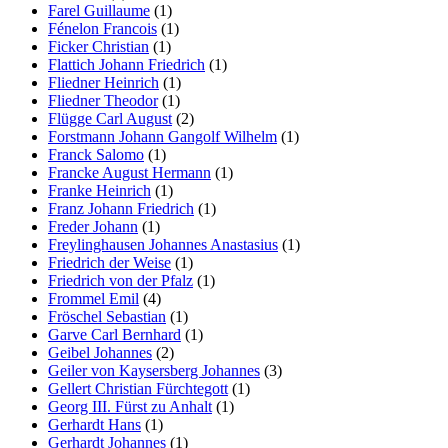
Farel Guillaume
(1)
Fénelon Francois
(1)
Ficker Christian
(1)
Flattich Johann Friedrich
(1)
Fliedner Heinrich
(1)
Fliedner Theodor
(1)
Flügge Carl August
(2)
Forstmann Johann Gangolf Wilhelm
(1)
Franck Salomo
(1)
Francke August Hermann
(1)
Franke Heinrich
(1)
Franz Johann Friedrich
(1)
Freder Johann
(1)
Freylinghausen Johannes Anastasius
(1)
Friedrich der Weise
(1)
Friedrich von der Pfalz
(1)
Frommel Emil
(4)
Fröschel Sebastian
(1)
Garve Carl Bernhard
(1)
Geibel Johannes
(2)
Geiler von Kaysersberg Johannes
(3)
Gellert Christian Fürchtegott
(1)
Georg III. Fürst zu Anhalt
(1)
Gerhardt Hans
(1)
Gerhardt Johannes
(1)