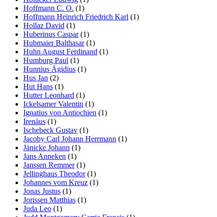
Hoffmann C. O.
(1)
Hoffmann Heinrich Friedrich Karl
(1)
Hollaz David
(1)
Huberinus Caspar
(1)
Hubmaier Balthasar
(1)
Huhn August Ferdinand
(1)
Humburg Paul
(1)
Hunnius Ägidius
(1)
Hus Jan
(2)
Hut Hans
(1)
Hutter Leonhard
(1)
Ickelsamer Valentin
(1)
Ignatius von Antiochien
(1)
Irenäus
(1)
Ischebeck Gustav
(1)
Jacoby Carl Johann Herrmann
(1)
Jänicke Johann
(1)
Jans Anneken
(1)
Janssen Remmer
(1)
Jellinghaus Theodor
(1)
Johannes vom Kreuz
(1)
Jonas Justus
(1)
Jorissen Matthias
(1)
Juda Leo
(1)