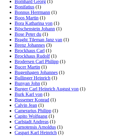
Bomhard Georg
(1)
Bonifatius
(1)
Bonnus Herrmann
(1)
Boos Martin
(1)
Bora Katharina von
(1)
Böschenstein Johann
(1)
Bose Peter du
(1)
Braght Tileman Janz van
(1)
Brenz Johannes
(3)
Brockhaus Carl
(1)
Brockhaus Rudolf
(1)
Brodersen Carl Philipp
(1)
Bucer Martin
(1)
Bugenhagen Johannes
(1)
Bullinger Heinrich
(1)
Bunyan John
(1)
Burger Carl Heinrich August von
(1)
Burk Karl von
(1)
Bussemer Konrad
(1)
Calvin Jean
(1)
Camerarius Philipp
(1)
Capito Wolfgang
(1)
Carlstadt Andreas
(1)
Carnotensis Arnoldus
(1)
Caspari Karl Heinrich
(1)