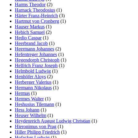
Harms Theodor
(2)
Harnack Theodosius
(1)
Härter Franz-Heinrich
(3)
Hartmut von Cronberg
(1)
Hauser Markus
(1)
Hebich Samuel
(2)
Hedio Caspar
(1)
Heerbrand Jacob
(1)
Heermann Johannes
(2)
Hefentreger Johannes
(1)
Hegendorph Christoph
(1)
Helfrich Franz Joseph
(1)
Helmbold Ludwig
(1)
Henhöfer Aloys
(2)
Herberger Valerius
(1)
Hermann Nikolaus
(1)
Hermas
(1)
Hermes Walter
(1)
Heshusius Tilemann
(1)
Hess Johann
(1)
Heuser Wilhelm
(1)
Heydenreich August Ludwig Christian
(1)
Hieronimus von Prag
(1)
Hiller Philipp Friedrich
(1)
Hofacker Ludwig
(1)