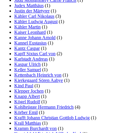
Judd Montgomery Carrie Francis
(1)
Judex Matthäus
(1)
Justin der Märtyrer
(1)
Kähler Carl Nikolaus
(3)
Kähler Ludwig August
(1)
Kähler Martin
(1)
Kaiser Leonhard
(1)
Kanne Johann Arnold
(1)
Kannel Eustasius
(1)
Kantz Caspar
(1)
Kapff Sixtus Carl von
(2)
Karlstadt Andreas
(1)
Kaspar Ulrich
(1)
Keller Samuel
(1)
Kettenbach Heinrich von
(1)
Kierkegaard Sören Aabye
(1)
Kind Paul
(1)
Klepper Jochen
(1)
Knapp Albert
(1)
Kögel Rudolf
(1)
Kohlbrügge Hermann Friedrich
(4)
Körber Emil
(1)
Krafft Johann Christian Gottlob Ludwig
(1)
Krall Matthias
(1)
Kramm Burchardt von
(1)