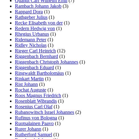
Quandt Carl Wilhelm Emil
(7)
Rambach Johann Jakob
(3)
Rappard Dora
(1)
Rathgeber Julius
(1)
Recke Elisabeth von der
(1)
Redern Hedwig von
(1)
Rhegius Urbanus
(1)
Ridemann Peter
(1)
Ridley Nicholas
(1)
Rieger Carl Heinrich
(12)
Riggenbach Bernhard
(1)
Riggenbach Christoph Johannes
(1)
Riggenbach Eduard
(1)
Ringwaldt Bartholomäus
(1)
Rinkart Martin
(1)
Rist Johann
(1)
Rochat Auguste
(1)
Roos Magnus Friedrich
(1)
Rosenblatt Wibrandis
(1)
Rosenius Carl Olaf
(1)
Rubanowitsch Israel Johannes
(2)
Rufinus von Bologna
(1)
Ruotsalainen Paavo
(1)
Rurer Johann
(1)
Rutherford Samuel
(1)