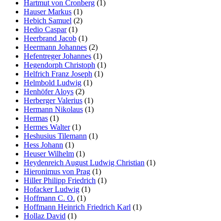
Hartmut von Cronberg
(1)
Hauser Markus
(1)
Hebich Samuel
(2)
Hedio Caspar
(1)
Heerbrand Jacob
(1)
Heermann Johannes
(2)
Hefentreger Johannes
(1)
Hegendorph Christoph
(1)
Helfrich Franz Joseph
(1)
Helmbold Ludwig
(1)
Henhöfer Aloys
(2)
Herberger Valerius
(1)
Hermann Nikolaus
(1)
Hermas
(1)
Hermes Walter
(1)
Heshusius Tilemann
(1)
Hess Johann
(1)
Heuser Wilhelm
(1)
Heydenreich August Ludwig Christian
(1)
Hieronimus von Prag
(1)
Hiller Philipp Friedrich
(1)
Hofacker Ludwig
(1)
Hoffmann C. O.
(1)
Hoffmann Heinrich Friedrich Karl
(1)
Hollaz David
(1)