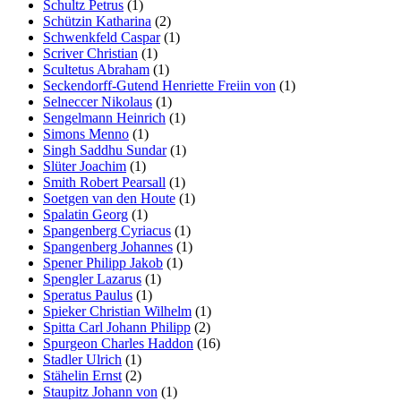
Schultz Petrus
(1)
Schützin Katharina
(2)
Schwenkfeld Caspar
(1)
Scriver Christian
(1)
Scultetus Abraham
(1)
Seckendorff-Gutend Henriette Freiin von
(1)
Selneccer Nikolaus
(1)
Sengelmann Heinrich
(1)
Simons Menno
(1)
Singh Saddhu Sundar
(1)
Slüter Joachim
(1)
Smith Robert Pearsall
(1)
Soetgen van den Houte
(1)
Spalatin Georg
(1)
Spangenberg Cyriacus
(1)
Spangenberg Johannes
(1)
Spener Philipp Jakob
(1)
Spengler Lazarus
(1)
Speratus Paulus
(1)
Spieker Christian Wilhelm
(1)
Spitta Carl Johann Philipp
(2)
Spurgeon Charles Haddon
(16)
Stadler Ulrich
(1)
Stähelin Ernst
(2)
Staupitz Johann von
(1)