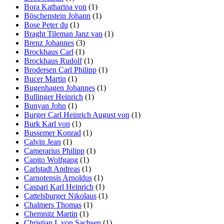
Bora Katharina von
(1)
Böschenstein Johann
(1)
Bose Peter du
(1)
Braght Tileman Janz van
(1)
Brenz Johannes
(3)
Brockhaus Carl
(1)
Brockhaus Rudolf
(1)
Brodersen Carl Philipp
(1)
Bucer Martin
(1)
Bugenhagen Johannes
(1)
Bullinger Heinrich
(1)
Bunyan John
(1)
Burger Carl Heinrich August von
(1)
Burk Karl von
(1)
Bussemer Konrad
(1)
Calvin Jean
(1)
Camerarius Philipp
(1)
Capito Wolfgang
(1)
Carlstadt Andreas
(1)
Carnotensis Arnoldus
(1)
Caspari Karl Heinrich
(1)
Cattelsburger Nikolaus
(1)
Chalmers Thomas
(1)
Chemnitz Martin
(1)
Christian I. von Sachsen
(1)