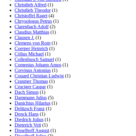
Christlieb Alfred
(1)
Christlieb Theodor
(1)
Christoffel Raget
(4)
Chrysologus Petrus
(1)
Clarenbach Adolf
(2)
Claudius Matthias
(1)
Clausen J.
(1)
Clemens von Rom
(1)
Coerper Heinrich
(1)
Cölius Michael
(1)
Collenbusch Samuel
(1)
Comenius Johann Amos
(1)
Corvinus Antonius
(1)
Couard Christian Ludwig
(1)
Cranmer Thomas
(1)
Cruciger Caspar
(1)
Dach Simon
(1)
Dammann Julius
(5)
Danichius Hilarius
(1)
Delitzsch Franz
(1)
Denck Hans
(1)
Diedrich Julius
(1)
Dieterich Veit
(1)
Disselhoff August
(1)
Disselhoff Julius
(3)