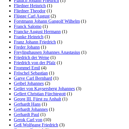
Flattich Johann Friedrich
(1)
Fliedner Heinrich
(1)
Fliedner Theodor
(1)
Flügge Carl August
(2)
Forstmann Johann Gangolf Wilhelm
(1)
Franck Salomo
(1)
Francke August Hermann
(1)
Franke Heinrich
(1)
Franz Johann Friedrich
(1)
Freder Johann
(1)
Freylinghausen Johannes Anastasius
(1)
Friedrich der Weise
(1)
Friedrich von der Pfalz
(1)
Frommel Emil
(4)
Fröschel Sebastian
(1)
Garve Carl Bernhard
(1)
Geibel Johannes
(2)
Geiler von Kaysersberg Johannes
(3)
Gellert Christian Fürchtegott
(1)
Georg III. Fürst zu Anhalt
(1)
Gerhardt Hans
(1)
Gerhardt Johannes
(1)
Gerhardt Paul
(1)
Gerok Carl von
(10)
Geß Wolfgang Friedrich
(3)