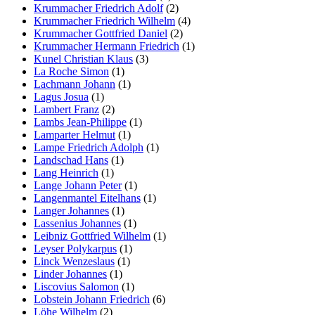
Krummacher Friedrich Adolf
(2)
Krummacher Friedrich Wilhelm
(4)
Krummacher Gottfried Daniel
(2)
Krummacher Hermann Friedrich
(1)
Kunel Christian Klaus
(3)
La Roche Simon
(1)
Lachmann Johann
(1)
Lagus Josua
(1)
Lambert Franz
(2)
Lambs Jean-Philippe
(1)
Lamparter Helmut
(1)
Lampe Friedrich Adolph
(1)
Landschad Hans
(1)
Lang Heinrich
(1)
Lange Johann Peter
(1)
Langenmantel Eitelhans
(1)
Langer Johannes
(1)
Lassenius Johannes
(1)
Leibniz Gottfried Wilhelm
(1)
Leyser Polykarpus
(1)
Linck Wenzeslaus
(1)
Linder Johannes
(1)
Liscovius Salomon
(1)
Lobstein Johann Friedrich
(6)
Löhe Wilhelm
(2)