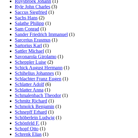
Ruysbroek Johann
(1)
Ryle John Charles
(3)
Saccus Siegfried
(1)
Sachs Hans
(2)
Salathe Philipp
(1)
Sam Conrad
(1)
Sander Friedrich Immanuel
(1)
Sarcerius Erasmus
(1)
Sartorius Karl
(1)
Sattler Michael
(1)
Savonarola Girolamo
(1)
Scheppler Luise
(2)
Schick August Hermann
(1)
Schihelius Johannes
(1)
Schlachter Franz Eugen
(1)
Schlatter Adolf
(6)
Schlatter Anna
(1)
Schmalenbach Theodor
(1)
Schmitz Richard
(1)
Schmolck Benjamin
(1)
Schnepff Erhard
(1)
Schöberlein Ludwig
(1)
Schönfeld F.
(1)
Schopf Otto
(1)
Schrenk Elias
(1)