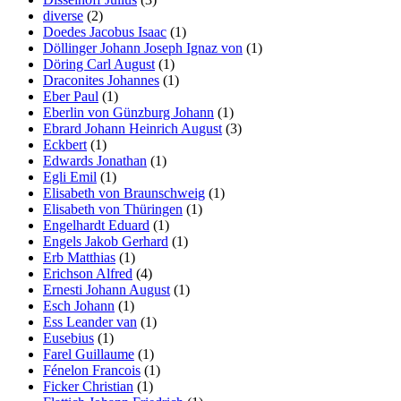
diverse
(2)
Doedes Jacobus Isaac
(1)
Döllinger Johann Joseph Ignaz von
(1)
Döring Carl August
(1)
Draconites Johannes
(1)
Eber Paul
(1)
Eberlin von Günzburg Johann
(1)
Ebrard Johann Heinrich August
(3)
Eckbert
(1)
Edwards Jonathan
(1)
Egli Emil
(1)
Elisabeth von Braunschweig
(1)
Elisabeth von Thüringen
(1)
Engelhardt Eduard
(1)
Engels Jakob Gerhard
(1)
Erb Matthias
(1)
Erichson Alfred
(4)
Ernesti Johann August
(1)
Esch Johann
(1)
Ess Leander van
(1)
Eusebius
(1)
Farel Guillaume
(1)
Fénelon Francois
(1)
Ficker Christian
(1)