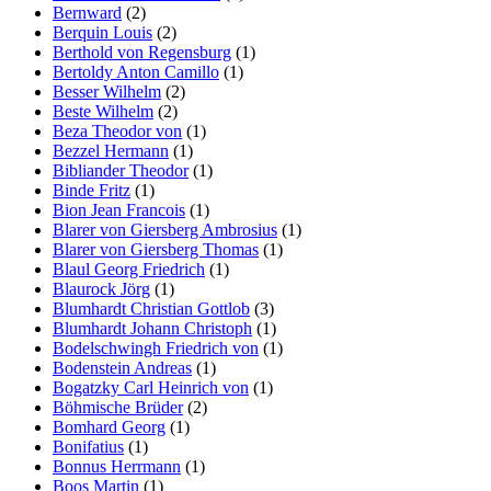
Bernward
(2)
Berquin Louis
(2)
Berthold von Regensburg
(1)
Bertoldy Anton Camillo
(1)
Besser Wilhelm
(2)
Beste Wilhelm
(2)
Beza Theodor von
(1)
Bezzel Hermann
(1)
Bibliander Theodor
(1)
Binde Fritz
(1)
Bion Jean Francois
(1)
Blarer von Giersberg Ambrosius
(1)
Blarer von Giersberg Thomas
(1)
Blaul Georg Friedrich
(1)
Blaurock Jörg
(1)
Blumhardt Christian Gottlob
(3)
Blumhardt Johann Christoph
(1)
Bodelschwingh Friedrich von
(1)
Bodenstein Andreas
(1)
Bogatzky Carl Heinrich von
(1)
Böhmische Brüder
(2)
Bomhard Georg
(1)
Bonifatius
(1)
Bonnus Herrmann
(1)
Boos Martin
(1)