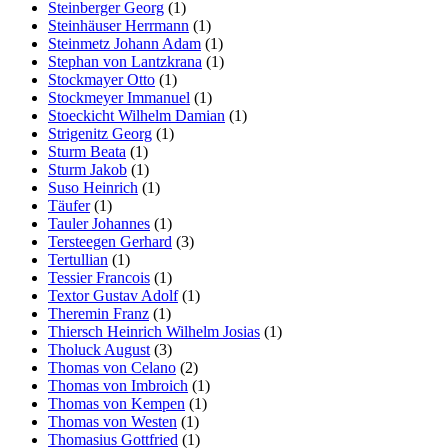
Steinberger Georg
(1)
Steinhäuser Herrmann
(1)
Steinmetz Johann Adam
(1)
Stephan von Lantzkrana
(1)
Stockmayer Otto
(1)
Stockmeyer Immanuel
(1)
Stoeckicht Wilhelm Damian
(1)
Strigenitz Georg
(1)
Sturm Beata
(1)
Sturm Jakob
(1)
Suso Heinrich
(1)
Täufer
(1)
Tauler Johannes
(1)
Tersteegen Gerhard
(3)
Tertullian
(1)
Tessier Francois
(1)
Textor Gustav Adolf
(1)
Theremin Franz
(1)
Thiersch Heinrich Wilhelm Josias
(1)
Tholuck August
(3)
Thomas von Celano
(2)
Thomas von Imbroich
(1)
Thomas von Kempen
(1)
Thomas von Westen
(1)
Thomasius Gottfried
(1)