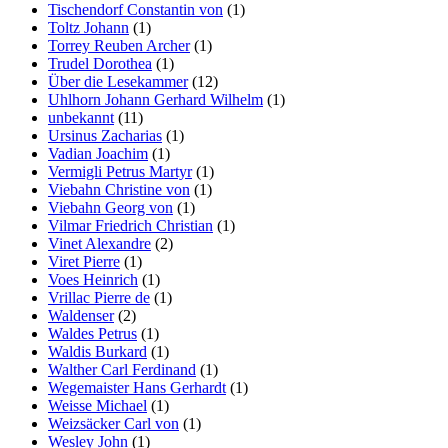
Tischendorf Constantin von
(1)
Toltz Johann
(1)
Torrey Reuben Archer
(1)
Trudel Dorothea
(1)
Über die Lesekammer
(12)
Uhlhorn Johann Gerhard Wilhelm
(1)
unbekannt
(11)
Ursinus Zacharias
(1)
Vadian Joachim
(1)
Vermigli Petrus Martyr
(1)
Viebahn Christine von
(1)
Viebahn Georg von
(1)
Vilmar Friedrich Christian
(1)
Vinet Alexandre
(2)
Viret Pierre
(1)
Voes Heinrich
(1)
Vrillac Pierre de
(1)
Waldenser
(2)
Waldes Petrus
(1)
Waldis Burkard
(1)
Walther Carl Ferdinand
(1)
Wegemaister Hans Gerhardt
(1)
Weisse Michael
(1)
Weizsäcker Carl von
(1)
Wesley John
(1)