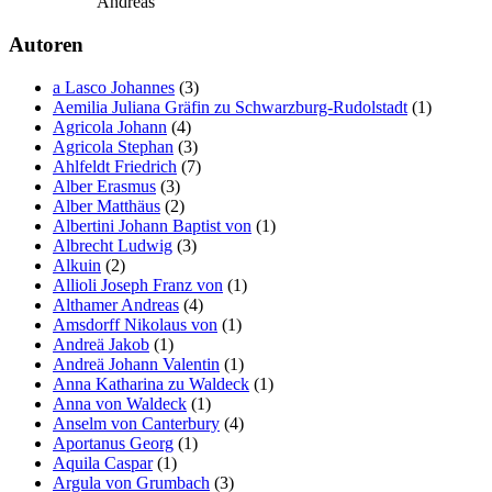
Andreas
Autoren
a Lasco Johannes
(3)
Aemilia Juliana Gräfin zu Schwarzburg-Rudolstadt
(1)
Agricola Johann
(4)
Agricola Stephan
(3)
Ahlfeldt Friedrich
(7)
Alber Erasmus
(3)
Alber Matthäus
(2)
Albertini Johann Baptist von
(1)
Albrecht Ludwig
(3)
Alkuin
(2)
Allioli Joseph Franz von
(1)
Althamer Andreas
(4)
Amsdorff Nikolaus von
(1)
Andreä Jakob
(1)
Andreä Johann Valentin
(1)
Anna Katharina zu Waldeck
(1)
Anna von Waldeck
(1)
Anselm von Canterbury
(4)
Aportanus Georg
(1)
Aquila Caspar
(1)
Argula von Grumbach
(3)