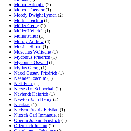
Monod Adolphe
(2)
Monod Theodor
(1)
Moody Dwight Lyman
(2)
Mörlin Joachim
(1)
Müller Georg
(1)
Müller Heinrich
(1)
Müller Julius
(1)
Murray Andrew
(4)
Musäus Simon
(1)
Musculus Wolfgang
(1)
Myconius Friedrich
(1)
Myconius Oswald
(1)
Mylius Georg
(1)
Nagel Gustav Friedrich
(1)
Neander Joachim
(1)
Neff Felix
(1)
Nerses IV. Schnorhali
(1)
Neviandt Heinrich
(1)
Newton John Henry
(2)
Nicolaas
(1)
Nielsen Fredrik Kristian
(1)
Nitzsch Carl Immanuel
(1)
Oberlin Johann Friedrich
(1)
Odenbach Johann
(1)
Oekolampad Johannes
(2)