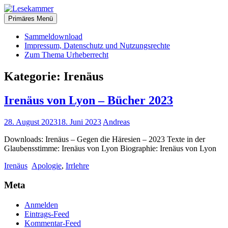
Zum
christliche Bücher zum kostenlosen Download
Inhalt
Primäres Menü
Lesekammer
springen
Sammeldownload
Impressum, Datenschutz und Nutzungsrechte
Zum Thema Urheberrecht
Kategorie:
Irenäus
Irenäus von Lyon – Bücher 2023
28. August 2023
18. Juni 2023
Andreas
Downloads: Irenäus – Gegen die Häresien – 2023 Texte in der
Glaubensstimme: Irenäus von Lyon Biographie: Irenäus von Lyon
Irenäus
Apologie
,
Irrlehre
Meta
Anmelden
Eintrags-Feed
Kommentar-Feed