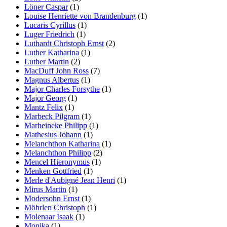
Löner Caspar
(1)
Louise Henriette von Brandenburg
(1)
Lucaris Cyrillus
(1)
Luger Friedrich
(1)
Luthardt Christoph Ernst
(2)
Luther Katharina
(1)
Luther Martin
(2)
MacDuff John Ross
(7)
Magnus Albertus
(1)
Major Charles Forsythe
(1)
Major Georg
(1)
Mantz Felix
(1)
Marbeck Pilgram
(1)
Marheineke Philipp
(1)
Mathesius Johann
(1)
Melanchthon Katharina
(1)
Melanchthon Philipp
(2)
Mencel Hieronymus
(1)
Menken Gottfried
(1)
Merle d'Aubigné Jean Henri
(1)
Mirus Martin
(1)
Modersohn Ernst
(1)
Möhrlen Christoph
(1)
Molenaar Isaak
(1)
Monika
(1)