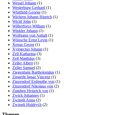
Wessel Johann
(1)
Westerburg Gerhard
(1)
Whitfield George
(1)
Wichern Johann Hinrich
(1)
Wiclif John
(1)
Wilberforce William
(1)
Winkler Johann
(1)
Wolfgang von Anhalt
(1)
Wünsche Ernst Levin
(1)
Xenus Georg
(1)
Xylotectus Johann
(1)
Zell Katharina
(3)
Zell Matthäus
(3)
Zeller Albert
(1)
Zeller Samuel
(2)
Ziegenbalg Bartholomäus
(1)
Zingerle Ignaz Vincenz
(1)
Zinzendorf Erdmuthe von
(1)
Zinzendorf Nikolaus von
(2)
Zutphen Heinrich von
(1)
Zwick Johannes
(1)
Zwingli Anna
(2)
Zwingli Huldrych
(2)
Themen