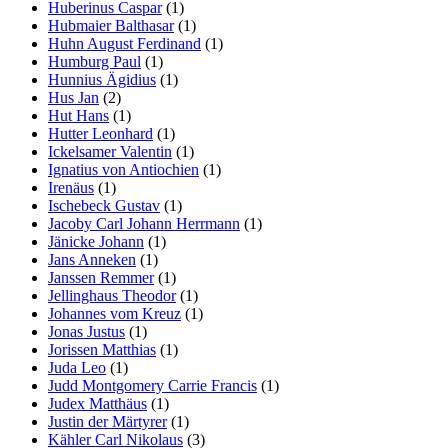
Huberinus Caspar
(1)
Hubmaier Balthasar
(1)
Huhn August Ferdinand
(1)
Humburg Paul
(1)
Hunnius Ägidius
(1)
Hus Jan
(2)
Hut Hans
(1)
Hutter Leonhard
(1)
Ickelsamer Valentin
(1)
Ignatius von Antiochien
(1)
Irenäus
(1)
Ischebeck Gustav
(1)
Jacoby Carl Johann Herrmann
(1)
Jänicke Johann
(1)
Jans Anneken
(1)
Janssen Remmer
(1)
Jellinghaus Theodor
(1)
Johannes vom Kreuz
(1)
Jonas Justus
(1)
Jorissen Matthias
(1)
Juda Leo
(1)
Judd Montgomery Carrie Francis
(1)
Judex Matthäus
(1)
Justin der Märtyrer
(1)
Kähler Carl Nikolaus
(3)