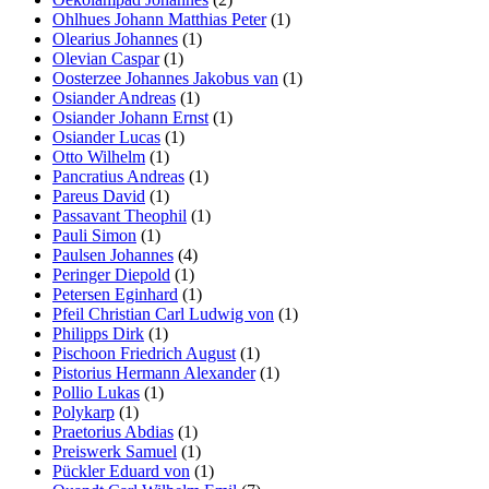
Ohlhues Johann Matthias Peter
(1)
Olearius Johannes
(1)
Olevian Caspar
(1)
Oosterzee Johannes Jakobus van
(1)
Osiander Andreas
(1)
Osiander Johann Ernst
(1)
Osiander Lucas
(1)
Otto Wilhelm
(1)
Pancratius Andreas
(1)
Pareus David
(1)
Passavant Theophil
(1)
Pauli Simon
(1)
Paulsen Johannes
(4)
Peringer Diepold
(1)
Petersen Eginhard
(1)
Pfeil Christian Carl Ludwig von
(1)
Philipps Dirk
(1)
Pischoon Friedrich August
(1)
Pistorius Hermann Alexander
(1)
Pollio Lukas
(1)
Polykarp
(1)
Praetorius Abdias
(1)
Preiswerk Samuel
(1)
Pückler Eduard von
(1)