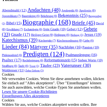
Andachten
(48)
Abendmahl
(12)
Apologie
(8)
Apologetik
(6)
Bekenntnis
(25)
Apostolikum
(7)
Bauernkrieg
(6)
Bekehrung
(6)
Bergpredigt
Biographie
(168)
Briefe
(45)
Bibel
(15)
David
(5)
Gebete
Gebet
(12)
freie Gnade
(10)
(8)
Erwählung
(7)
Eschatologie
(6)
(33)
Gnade
(17)
Jesus
(19)
Heiliger Geist
(9)
Heiligung
(6)
Heilung
(5)
Katechismus
(39)
Kirchenordnung
(9)
Kirchenjahr
(7)
Liebe
(6)
Lieder
(84)
Märtyrer
(35)
Nachfolge
(16)
Passion
(10)
Predigten
(124)
Psalmauslegung
(16)
Philemonbrief
(6)
Psalter
(17)
Reformationszeit
(15)
Sieben Worte
(10)
Rechtfertigung
(6)
Vaterunser
(30)
Täufer
(23)
Straßburg
(6)
Taufe
(6)
Trost
(5)
Waldenser
(11)
Zehn Gebote
(5)
Cookies
Wir verwenden Cookies. Wenn Sie diese annehmen wollen, klicken
Sie einfach auf "Alles akzeptieren". Über "Einstellungen" können
Sie auch auswählen, welche Cookie-Typen Sie annehmen wollen.
Lesen Sie unsere Cookie-Richtlinien
Einstellungen
Alles akzeptieren
Cookies
Wählen Sie aus, welche Cookies akzeptiert werden sollen. Ihre