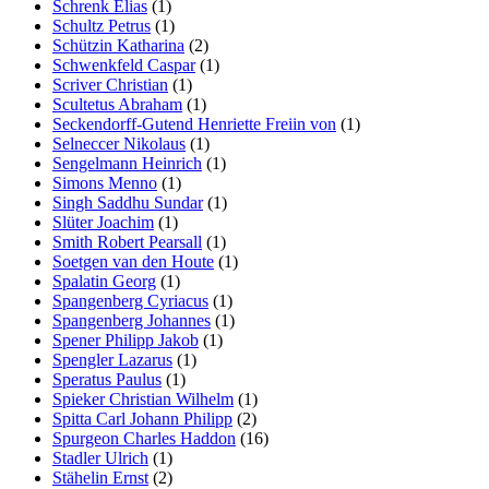
Schrenk Elias
(1)
Schultz Petrus
(1)
Schützin Katharina
(2)
Schwenkfeld Caspar
(1)
Scriver Christian
(1)
Scultetus Abraham
(1)
Seckendorff-Gutend Henriette Freiin von
(1)
Selneccer Nikolaus
(1)
Sengelmann Heinrich
(1)
Simons Menno
(1)
Singh Saddhu Sundar
(1)
Slüter Joachim
(1)
Smith Robert Pearsall
(1)
Soetgen van den Houte
(1)
Spalatin Georg
(1)
Spangenberg Cyriacus
(1)
Spangenberg Johannes
(1)
Spener Philipp Jakob
(1)
Spengler Lazarus
(1)
Speratus Paulus
(1)
Spieker Christian Wilhelm
(1)
Spitta Carl Johann Philipp
(2)
Spurgeon Charles Haddon
(16)
Stadler Ulrich
(1)
Stähelin Ernst
(2)