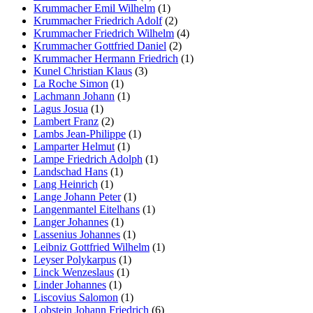
Krummacher Emil Wilhelm
(1)
Krummacher Friedrich Adolf
(2)
Krummacher Friedrich Wilhelm
(4)
Krummacher Gottfried Daniel
(2)
Krummacher Hermann Friedrich
(1)
Kunel Christian Klaus
(3)
La Roche Simon
(1)
Lachmann Johann
(1)
Lagus Josua
(1)
Lambert Franz
(2)
Lambs Jean-Philippe
(1)
Lamparter Helmut
(1)
Lampe Friedrich Adolph
(1)
Landschad Hans
(1)
Lang Heinrich
(1)
Lange Johann Peter
(1)
Langenmantel Eitelhans
(1)
Langer Johannes
(1)
Lassenius Johannes
(1)
Leibniz Gottfried Wilhelm
(1)
Leyser Polykarpus
(1)
Linck Wenzeslaus
(1)
Linder Johannes
(1)
Liscovius Salomon
(1)
Lobstein Johann Friedrich
(6)