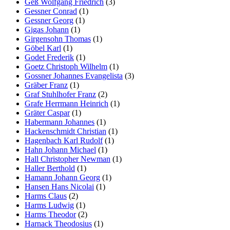
Geß Wolfgang Friedrich
(3)
Gessner Conrad
(1)
Gessner Georg
(1)
Gigas Johann
(1)
Girgensohn Thomas
(1)
Göbel Karl
(1)
Godet Frederik
(1)
Goetz Christoph Wilhelm
(1)
Gossner Johannes Evangelista
(3)
Gräber Franz
(1)
Graf Stuhlhofer Franz
(2)
Grafe Herrmann Heinrich
(1)
Gräter Caspar
(1)
Habermann Johannes
(1)
Hackenschmidt Christian
(1)
Hagenbach Karl Rudolf
(1)
Hahn Johann Michael
(1)
Hall Christopher Newman
(1)
Haller Berthold
(1)
Hamann Johann Georg
(1)
Hansen Hans Nicolai
(1)
Harms Claus
(2)
Harms Ludwig
(1)
Harms Theodor
(2)
Harnack Theodosius
(1)