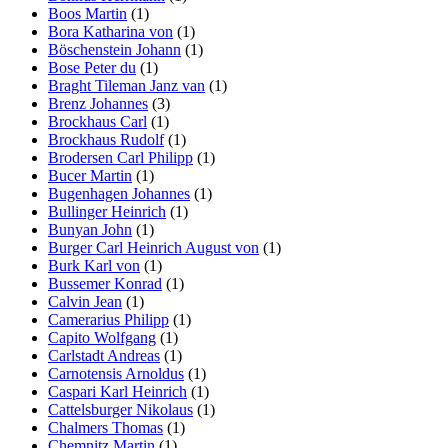
Boos Martin
(1)
Bora Katharina von
(1)
Böschenstein Johann
(1)
Bose Peter du
(1)
Braght Tileman Janz van
(1)
Brenz Johannes
(3)
Brockhaus Carl
(1)
Brockhaus Rudolf
(1)
Brodersen Carl Philipp
(1)
Bucer Martin
(1)
Bugenhagen Johannes
(1)
Bullinger Heinrich
(1)
Bunyan John
(1)
Burger Carl Heinrich August von
(1)
Burk Karl von
(1)
Bussemer Konrad
(1)
Calvin Jean
(1)
Camerarius Philipp
(1)
Capito Wolfgang
(1)
Carlstadt Andreas
(1)
Carnotensis Arnoldus
(1)
Caspari Karl Heinrich
(1)
Cattelsburger Nikolaus
(1)
Chalmers Thomas
(1)
Chemnitz Martin
(1)