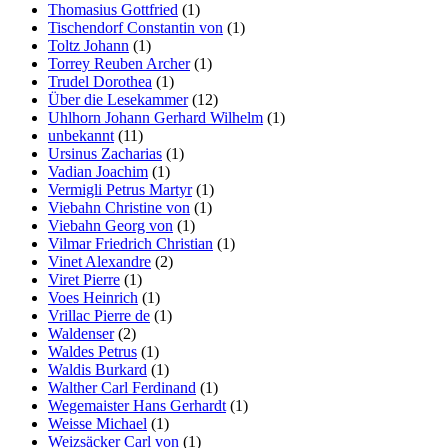
Thomasius Gottfried
(1)
Tischendorf Constantin von
(1)
Toltz Johann
(1)
Torrey Reuben Archer
(1)
Trudel Dorothea
(1)
Über die Lesekammer
(12)
Uhlhorn Johann Gerhard Wilhelm
(1)
unbekannt
(11)
Ursinus Zacharias
(1)
Vadian Joachim
(1)
Vermigli Petrus Martyr
(1)
Viebahn Christine von
(1)
Viebahn Georg von
(1)
Vilmar Friedrich Christian
(1)
Vinet Alexandre
(2)
Viret Pierre
(1)
Voes Heinrich
(1)
Vrillac Pierre de
(1)
Waldenser
(2)
Waldes Petrus
(1)
Waldis Burkard
(1)
Walther Carl Ferdinand
(1)
Wegemaister Hans Gerhardt
(1)
Weisse Michael
(1)
Weizsäcker Carl von
(1)