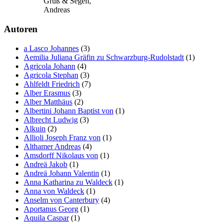
Gruß & Segen,
Andreas
Autoren
a Lasco Johannes
(3)
Aemilia Juliana Gräfin zu Schwarzburg-Rudolstadt
(1)
Agricola Johann
(4)
Agricola Stephan
(3)
Ahlfeldt Friedrich
(7)
Alber Erasmus
(3)
Alber Matthäus
(2)
Albertini Johann Baptist von
(1)
Albrecht Ludwig
(3)
Alkuin
(2)
Allioli Joseph Franz von
(1)
Althamer Andreas
(4)
Amsdorff Nikolaus von
(1)
Andreä Jakob
(1)
Andreä Johann Valentin
(1)
Anna Katharina zu Waldeck
(1)
Anna von Waldeck
(1)
Anselm von Canterbury
(4)
Aportanus Georg
(1)
Aquila Caspar
(1)