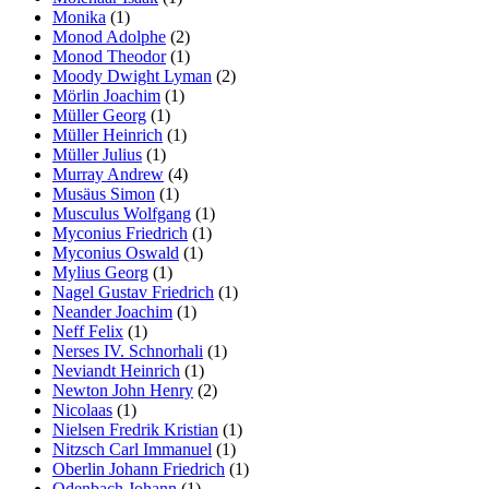
Monika
(1)
Monod Adolphe
(2)
Monod Theodor
(1)
Moody Dwight Lyman
(2)
Mörlin Joachim
(1)
Müller Georg
(1)
Müller Heinrich
(1)
Müller Julius
(1)
Murray Andrew
(4)
Musäus Simon
(1)
Musculus Wolfgang
(1)
Myconius Friedrich
(1)
Myconius Oswald
(1)
Mylius Georg
(1)
Nagel Gustav Friedrich
(1)
Neander Joachim
(1)
Neff Felix
(1)
Nerses IV. Schnorhali
(1)
Neviandt Heinrich
(1)
Newton John Henry
(2)
Nicolaas
(1)
Nielsen Fredrik Kristian
(1)
Nitzsch Carl Immanuel
(1)
Oberlin Johann Friedrich
(1)
Odenbach Johann
(1)