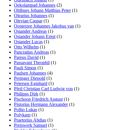
Oekolampad Johannes
(2)
Ohlhues Johann Matthias Peter
(1)
Olearius Johannes
(1)
Olevian Caspar
(1)
Oosterzee Johannes Jakobus van
(1)
Osiander Andreas
(1)
Osiander Johann Ernst
(1)
Osiander Lucas
(1)
Otto Wilhelm
(1)
Pancratius Andreas
(1)
Pareus David
(1)
Passavant Theophil
(1)
Pauli Simon
(1)
Paulsen Johannes
(4)
Peringer Diepold
(1)
Petersen Eginhard
(1)
Pfeil Christian Carl Ludwig von
(1)
Philipps Dirk
(1)
Pischoon Friedrich August
(1)
Pistorius Hermann Alexander
(1)
Pollio Lukas
(1)
Polykarp
(1)
Praetorius Abdias
(1)
Preiswerk Samuel
(1)