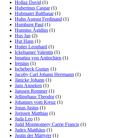
Hollaz David
(1)
Huberinus Caspar
(1)
Hubmaier Balthasar
(1)
Huhn August Ferdinand
(1)
Humburg Paul
(1)
Hunnius Ägidius
(1)
Hus Jan
(2)
Hut Hans
(1)
Hutter Leonhard
(1)
Ickelsamer Valentin
(1)
Ignatius von Antiochien
(1)
Irenäus
(1)
Ischebeck Gustav
(1)
Jacoby Carl Johann Herrmann
(1)
Jänicke Johann
(1)
Jans Anneken
(1)
Janssen Remmer
(1)
Jellinghaus Theodor
(1)
Johannes vom Kreuz
(1)
Jonas Justus
(1)
Jorissen Matthias
(1)
Juda Leo
(1)
Judd Montgomery Carrie Francis
(1)
Judex Matthäus
(1)
Justin der Märtyrer
(1)