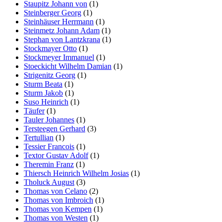
Staupitz Johann von
(1)
Steinberger Georg
(1)
Steinhäuser Herrmann
(1)
Steinmetz Johann Adam
(1)
Stephan von Lantzkrana
(1)
Stockmayer Otto
(1)
Stockmeyer Immanuel
(1)
Stoeckicht Wilhelm Damian
(1)
Strigenitz Georg
(1)
Sturm Beata
(1)
Sturm Jakob
(1)
Suso Heinrich
(1)
Täufer
(1)
Tauler Johannes
(1)
Tersteegen Gerhard
(3)
Tertullian
(1)
Tessier Francois
(1)
Textor Gustav Adolf
(1)
Theremin Franz
(1)
Thiersch Heinrich Wilhelm Josias
(1)
Tholuck August
(3)
Thomas von Celano
(2)
Thomas von Imbroich
(1)
Thomas von Kempen
(1)
Thomas von Westen
(1)