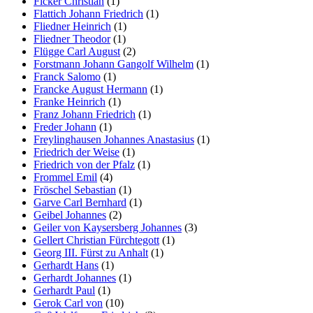
Ficker Christian
(1)
Flattich Johann Friedrich
(1)
Fliedner Heinrich
(1)
Fliedner Theodor
(1)
Flügge Carl August
(2)
Forstmann Johann Gangolf Wilhelm
(1)
Franck Salomo
(1)
Francke August Hermann
(1)
Franke Heinrich
(1)
Franz Johann Friedrich
(1)
Freder Johann
(1)
Freylinghausen Johannes Anastasius
(1)
Friedrich der Weise
(1)
Friedrich von der Pfalz
(1)
Frommel Emil
(4)
Fröschel Sebastian
(1)
Garve Carl Bernhard
(1)
Geibel Johannes
(2)
Geiler von Kaysersberg Johannes
(3)
Gellert Christian Fürchtegott
(1)
Georg III. Fürst zu Anhalt
(1)
Gerhardt Hans
(1)
Gerhardt Johannes
(1)
Gerhardt Paul
(1)
Gerok Carl von
(10)