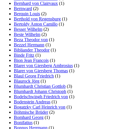
Bernhard von Clairvaux
(1)
Bernward
(2)
Berquin Louis
(2)
Berthold von Regensburg
(1)
Bertoldy Anton Camillo
(1)
Besser Wilhelm
(2)
Beste Wilhelm
(2)
Beza Theodor von
(1)
Bezzel Hermann
(1)
Bibliander Theodor
(1)
Binde Fritz
(1)
Bion Jean Francois
(1)
Blarer von Giersberg Ambrosius
(1)
Blarer von Giersberg Thomas
(1)
Blaul Georg Friedrich
(1)
Blaurock Jörg
(1)
Blumhardt Christian Gottlob
(3)
Blumhardt Johann Christoph
(1)
Bodelschwingh Friedrich von
(1)
Bodenstein Andreas
(1)
Bogatzky Carl Heinrich von
(1)
Böhmische Brüder
(2)
Bomhard Georg
(1)
Bonifatius
(1)
Bonnus Herrmann
(1)