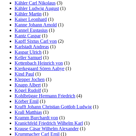
Kähler Carl Nikolaus
(3)
Kähler Ludwig August
(1)
Kähler Martin
(1)
Kaiser Leonhard
(1)
Kanne Johann Arnold
(1)
Kannel Eustasius
(1)
Kantz Caspar
(1)
Kapff Sixtus Carl von
(2)
Karlstadt Andreas
(1)
Kaspar Ulrich
(1)
Keller Samuel
(1)
Kettenbach Heinrich von
(1)
Kierkegaard Sören Aabye
(1)
Kind Paul
(1)
Klepper Jochen
(1)
Knapp Albert
(1)
Kögel Rudolf
(1)
Kohlbrügge Hermann Friedrich
(4)
Körber Emil
(1)
Krafft Johann Christian Gottlob Ludwig
(1)
Krall Matthias
(1)
Kramm Burchardt von
(1)
Kranichfeld Friedrich Wilhelm Karl
(1)
Krause Cäsar Wilhelm Alexander
(1)
Krummacher Carl Emil
(1)