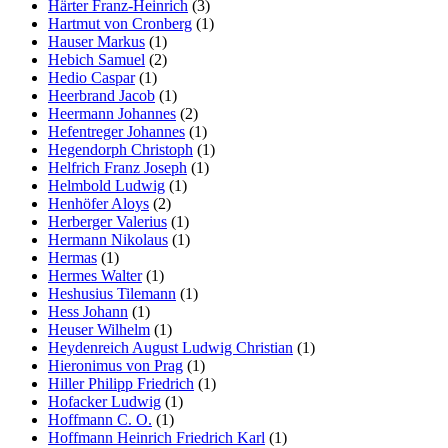
Härter Franz-Heinrich
(3)
Hartmut von Cronberg
(1)
Hauser Markus
(1)
Hebich Samuel
(2)
Hedio Caspar
(1)
Heerbrand Jacob
(1)
Heermann Johannes
(2)
Hefentreger Johannes
(1)
Hegendorph Christoph
(1)
Helfrich Franz Joseph
(1)
Helmbold Ludwig
(1)
Henhöfer Aloys
(2)
Herberger Valerius
(1)
Hermann Nikolaus
(1)
Hermas
(1)
Hermes Walter
(1)
Heshusius Tilemann
(1)
Hess Johann
(1)
Heuser Wilhelm
(1)
Heydenreich August Ludwig Christian
(1)
Hieronimus von Prag
(1)
Hiller Philipp Friedrich
(1)
Hofacker Ludwig
(1)
Hoffmann C. O.
(1)
Hoffmann Heinrich Friedrich Karl
(1)