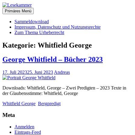
Zum
christliche Bücher zum kostenlosen Download
Inhalt
Primäres Menü
Lesekammer
springen
Sammeldownload
Impressum, Datenschutz und Nutzungsrechte
Zum Thema Urheberrecht
Kategorie:
Whitfield George
George Whitfield – Bücher 2023
17. Juli 2023
25. Juni 2023
Andreas
Downloads: Whitfield, George – Zwei Predigten – 2023 Texte in
der Glaubensstimme: Whitfield, George
Whitfield George
Bergpredigt
Meta
Anmelden
Eintrags-Feed