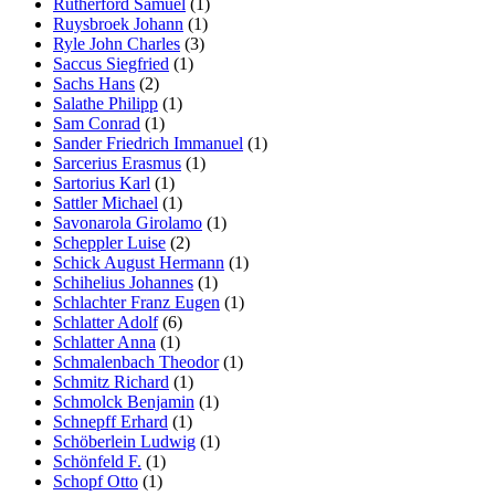
Rutherford Samuel
(1)
Ruysbroek Johann
(1)
Ryle John Charles
(3)
Saccus Siegfried
(1)
Sachs Hans
(2)
Salathe Philipp
(1)
Sam Conrad
(1)
Sander Friedrich Immanuel
(1)
Sarcerius Erasmus
(1)
Sartorius Karl
(1)
Sattler Michael
(1)
Savonarola Girolamo
(1)
Scheppler Luise
(2)
Schick August Hermann
(1)
Schihelius Johannes
(1)
Schlachter Franz Eugen
(1)
Schlatter Adolf
(6)
Schlatter Anna
(1)
Schmalenbach Theodor
(1)
Schmitz Richard
(1)
Schmolck Benjamin
(1)
Schnepff Erhard
(1)
Schöberlein Ludwig
(1)
Schönfeld F.
(1)
Schopf Otto
(1)