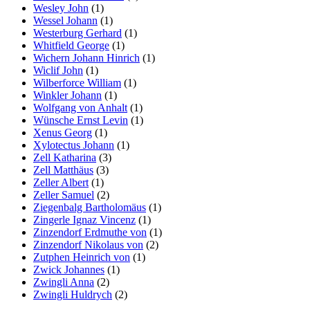
Wesley John
(1)
Wessel Johann
(1)
Westerburg Gerhard
(1)
Whitfield George
(1)
Wichern Johann Hinrich
(1)
Wiclif John
(1)
Wilberforce William
(1)
Winkler Johann
(1)
Wolfgang von Anhalt
(1)
Wünsche Ernst Levin
(1)
Xenus Georg
(1)
Xylotectus Johann
(1)
Zell Katharina
(3)
Zell Matthäus
(3)
Zeller Albert
(1)
Zeller Samuel
(2)
Ziegenbalg Bartholomäus
(1)
Zingerle Ignaz Vincenz
(1)
Zinzendorf Erdmuthe von
(1)
Zinzendorf Nikolaus von
(2)
Zutphen Heinrich von
(1)
Zwick Johannes
(1)
Zwingli Anna
(2)
Zwingli Huldrych
(2)