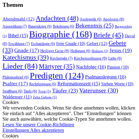
Themen
Andachten
(48)
Abendmahl
(12)
Apologie
(8)
Apologetik
(6)
Bekenntnis
(25)
Apostolikum
(7)
Bauernkrieg
(6)
Bekehrung
(6)
Bergpredigt
Biographie
(168)
Briefe
(45)
Bibel
(15)
David
(5)
Gebete
Gebet
(12)
freie Gnade
(10)
(8)
Erwählung
(7)
Eschatologie
(6)
(33)
Gnade
(17)
Jesus
(19)
Heiliger Geist
(9)
Heiligung
(6)
Heilung
(5)
Katechismus
(39)
Kirchenordnung
(9)
Kirchenjahr
(7)
Liebe
(6)
Lieder
(84)
Märtyrer
(35)
Nachfolge
(16)
Passion
(10)
Predigten
(124)
Psalmauslegung
(16)
Philemonbrief
(6)
Psalter
(17)
Reformationszeit
(15)
Sieben Worte
(10)
Rechtfertigung
(6)
Vaterunser
(30)
Täufer
(23)
Straßburg
(6)
Taufe
(6)
Trost
(5)
Waldenser
(11)
Zehn Gebote
(5)
Cookies
Wir verwenden Cookies. Wenn Sie diese annehmen wollen, klicken
Sie einfach auf "Alles akzeptieren". Über "Einstellungen" können
Sie auch auswählen, welche Cookie-Typen Sie annehmen wollen.
Lesen Sie unsere Cookie-Richtlinien
Einstellungen
Alles akzeptieren
Cookies