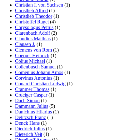
Christian I. von Sachsen
(1)
Christlieb Alfred
(1)
Christlieb Theodor
(1)
Christoffel Raget
(4)
Chrysologus Petrus
(1)
Clarenbach Adolf
(2)
Claudius Matthias
(1)
Clausen J.
(1)
Clemens von Rom
(1)
Coerper Heinrich
(1)
Cölius Michael
(1)
Collenbusch Samuel
(1)
Comenius Johann Amos
(1)
Corvinus Antonius
(1)
Couard Christian Ludwig
(1)
Cranmer Thomas
(1)
Cruciger Caspar
(1)
Dach Simon
(1)
Dammann Julius
(5)
Danichius Hilarius
(1)
Delitzsch Franz
(1)
Denck Hans
(1)
Diedrich Julius
(1)
Dieterich Veit
(1)
Disselhoff August
(1)