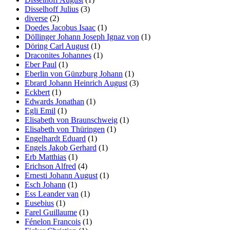
Disselhoff Julius
(3)
diverse
(2)
Doedes Jacobus Isaac
(1)
Döllinger Johann Joseph Ignaz von
(1)
Döring Carl August
(1)
Draconites Johannes
(1)
Eber Paul
(1)
Eberlin von Günzburg Johann
(1)
Ebrard Johann Heinrich August
(3)
Eckbert
(1)
Edwards Jonathan
(1)
Egli Emil
(1)
Elisabeth von Braunschweig
(1)
Elisabeth von Thüringen
(1)
Engelhardt Eduard
(1)
Engels Jakob Gerhard
(1)
Erb Matthias
(1)
Erichson Alfred
(4)
Ernesti Johann August
(1)
Esch Johann
(1)
Ess Leander van
(1)
Eusebius
(1)
Farel Guillaume
(1)
Fénelon Francois
(1)