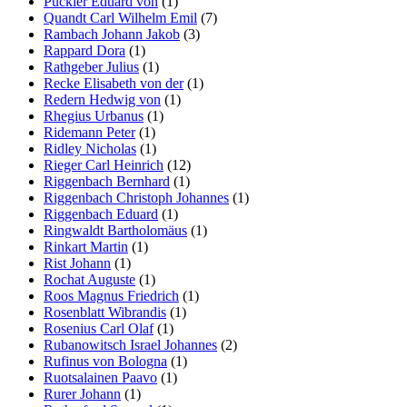
Pückler Eduard von
(1)
Quandt Carl Wilhelm Emil
(7)
Rambach Johann Jakob
(3)
Rappard Dora
(1)
Rathgeber Julius
(1)
Recke Elisabeth von der
(1)
Redern Hedwig von
(1)
Rhegius Urbanus
(1)
Ridemann Peter
(1)
Ridley Nicholas
(1)
Rieger Carl Heinrich
(12)
Riggenbach Bernhard
(1)
Riggenbach Christoph Johannes
(1)
Riggenbach Eduard
(1)
Ringwaldt Bartholomäus
(1)
Rinkart Martin
(1)
Rist Johann
(1)
Rochat Auguste
(1)
Roos Magnus Friedrich
(1)
Rosenblatt Wibrandis
(1)
Rosenius Carl Olaf
(1)
Rubanowitsch Israel Johannes
(2)
Rufinus von Bologna
(1)
Ruotsalainen Paavo
(1)
Rurer Johann
(1)