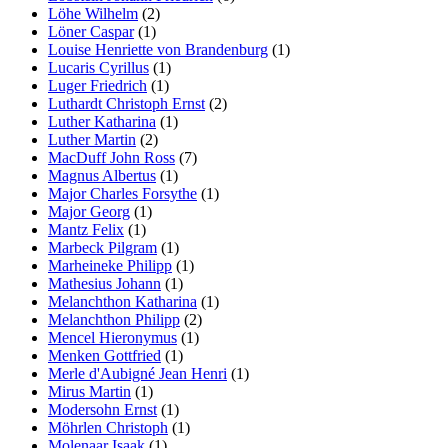
Löhe Wilhelm
(2)
Löner Caspar
(1)
Louise Henriette von Brandenburg
(1)
Lucaris Cyrillus
(1)
Luger Friedrich
(1)
Luthardt Christoph Ernst
(2)
Luther Katharina
(1)
Luther Martin
(2)
MacDuff John Ross
(7)
Magnus Albertus
(1)
Major Charles Forsythe
(1)
Major Georg
(1)
Mantz Felix
(1)
Marbeck Pilgram
(1)
Marheineke Philipp
(1)
Mathesius Johann
(1)
Melanchthon Katharina
(1)
Melanchthon Philipp
(2)
Mencel Hieronymus
(1)
Menken Gottfried
(1)
Merle d'Aubigné Jean Henri
(1)
Mirus Martin
(1)
Modersohn Ernst
(1)
Möhrlen Christoph
(1)
Molenaar Isaak
(1)