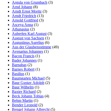
Argula von Grumbach
(3)
Arnd Johann
(8)
Arndt Ernst Moritz
(3)
Arndt Friedrich
(13)
Arnold Gottfried
(3)
Asceya Anna
(1)
Athanasius
(2)
Auberlen Karl August
(3)
August von Sachsen
(1)
Augustinus Aurelius
(6)
Aus der Glaubensstimme
(49)
Avenarius Johannes
(1)
Bacon Francis
(1)
Bader Johannes
(1)
Barnabas
(2)
Barnes Robert
(1)
Basilius
(1)
Baumgarten Michael
(5)
Baur Gustav Adolph
(2)
Baur Wilhelm
(1)
Baxter Richard
(2)
Beck Johann Tobias
(4)
Behm Martin
(1)
Bender Leopold
(2)
Bengel Johann Albrecht
(5)