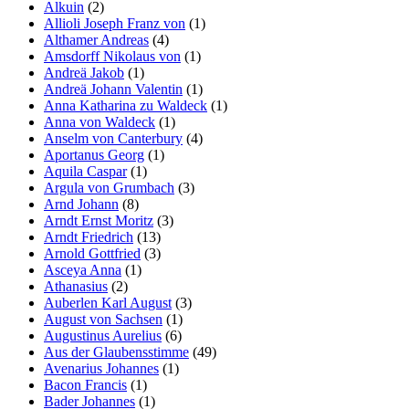
Alkuin
(2)
Allioli Joseph Franz von
(1)
Althamer Andreas
(4)
Amsdorff Nikolaus von
(1)
Andreä Jakob
(1)
Andreä Johann Valentin
(1)
Anna Katharina zu Waldeck
(1)
Anna von Waldeck
(1)
Anselm von Canterbury
(4)
Aportanus Georg
(1)
Aquila Caspar
(1)
Argula von Grumbach
(3)
Arnd Johann
(8)
Arndt Ernst Moritz
(3)
Arndt Friedrich
(13)
Arnold Gottfried
(3)
Asceya Anna
(1)
Athanasius
(2)
Auberlen Karl August
(3)
August von Sachsen
(1)
Augustinus Aurelius
(6)
Aus der Glaubensstimme
(49)
Avenarius Johannes
(1)
Bacon Francis
(1)
Bader Johannes
(1)