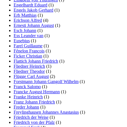
Engelhardt Eduard
(1)
Engels Jakob Gerhard
(1)
Erb Matthias
(1)
Erichson Alfred
(4)
Ernesti Johann August
(1)
Esch Johann
(1)
Ess Leander van
(1)
Eusebius
(1)
Farel Guillaume
(1)
Fénelon Francois
(1)
Ficker Christian
(1)
Flattich Johann Friedrich
(1)
Fliedner Heinrich
(1)
Fliedner Theodor
(1)
Flügge Carl August
(2)
Forstmann Johann Gangolf Wilhelm
(1)
Franck Salomo
(1)
Francke August Hermann
(1)
Franke Heinrich
(1)
Franz Johann Friedrich
(1)
Freder Johann
(1)
Freylinghausen Johannes Anastasius
(1)
Friedrich der Weise
(1)
Friedrich von der Pfalz
(1)