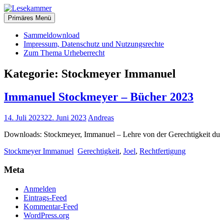
Zum
christliche Bücher zum kostenlosen Download
Inhalt
Primäres Menü
Lesekammer
springen
Sammeldownload
Impressum, Datenschutz und Nutzungsrechte
Zum Thema Urheberrecht
Kategorie:
Stockmeyer Immanuel
Immanuel Stockmeyer – Bücher 2023
14. Juli 2023
22. Juni 2023
Andreas
Downloads: Stockmeyer, Immanuel – Lehre von der Gerechtigkeit du
Stockmeyer Immanuel
Gerechtigkeit
,
Joel
,
Rechtfertigung
Meta
Anmelden
Eintrags-Feed
Kommentar-Feed
WordPress.org