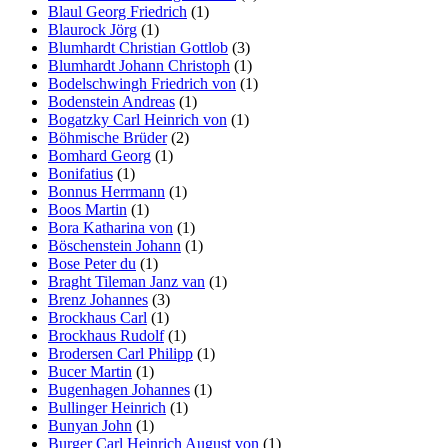
Blaul Georg Friedrich
(1)
Blaurock Jörg
(1)
Blumhardt Christian Gottlob
(3)
Blumhardt Johann Christoph
(1)
Bodelschwingh Friedrich von
(1)
Bodenstein Andreas
(1)
Bogatzky Carl Heinrich von
(1)
Böhmische Brüder
(2)
Bomhard Georg
(1)
Bonifatius
(1)
Bonnus Herrmann
(1)
Boos Martin
(1)
Bora Katharina von
(1)
Böschenstein Johann
(1)
Bose Peter du
(1)
Braght Tileman Janz van
(1)
Brenz Johannes
(3)
Brockhaus Carl
(1)
Brockhaus Rudolf
(1)
Brodersen Carl Philipp
(1)
Bucer Martin
(1)
Bugenhagen Johannes
(1)
Bullinger Heinrich
(1)
Bunyan John
(1)
Burger Carl Heinrich August von
(1)