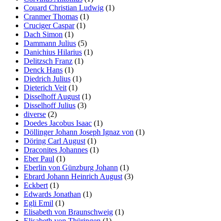
Couard Christian Ludwig
(1)
Cranmer Thomas
(1)
Cruciger Caspar
(1)
Dach Simon
(1)
Dammann Julius
(5)
Danichius Hilarius
(1)
Delitzsch Franz
(1)
Denck Hans
(1)
Diedrich Julius
(1)
Dieterich Veit
(1)
Disselhoff August
(1)
Disselhoff Julius
(3)
diverse
(2)
Doedes Jacobus Isaac
(1)
Döllinger Johann Joseph Ignaz von
(1)
Döring Carl August
(1)
Draconites Johannes
(1)
Eber Paul
(1)
Eberlin von Günzburg Johann
(1)
Ebrard Johann Heinrich August
(3)
Eckbert
(1)
Edwards Jonathan
(1)
Egli Emil
(1)
Elisabeth von Braunschweig
(1)
Elisabeth von Thüringen
(1)