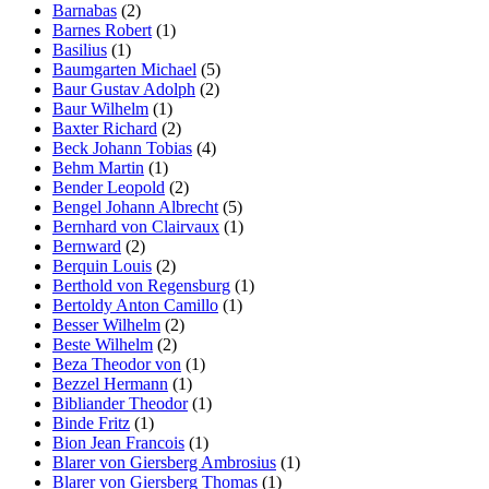
Barnabas
(2)
Barnes Robert
(1)
Basilius
(1)
Baumgarten Michael
(5)
Baur Gustav Adolph
(2)
Baur Wilhelm
(1)
Baxter Richard
(2)
Beck Johann Tobias
(4)
Behm Martin
(1)
Bender Leopold
(2)
Bengel Johann Albrecht
(5)
Bernhard von Clairvaux
(1)
Bernward
(2)
Berquin Louis
(2)
Berthold von Regensburg
(1)
Bertoldy Anton Camillo
(1)
Besser Wilhelm
(2)
Beste Wilhelm
(2)
Beza Theodor von
(1)
Bezzel Hermann
(1)
Bibliander Theodor
(1)
Binde Fritz
(1)
Bion Jean Francois
(1)
Blarer von Giersberg Ambrosius
(1)
Blarer von Giersberg Thomas
(1)