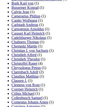
Burk Karl von
(1)
Bussemer Konrad
(1)
Calvin Jean
(1)
Camerarius Philipp
(1)
Capito Wolfgang
(1)
Carlstadt Andreas
(1)
Carnotensis Arnoldus
(1)
Caspari Karl Heinrich
(1)
Cattelsburger Nikolaus
(1)
Chalmers Thomas
(1)
Chemnitz Martin
(1)
Christian I. von Sachsen
(1)
Christlieb Alfred
(1)
Christlieb Theodor
(1)
Christoffel Raget
(4)
Chrysologus Petrus
(1)
Clarenbach Adolf
(2)
Claudius Matthias
(1)
Clausen J.
(1)
Clemens von Rom
(1)
Coerper Heinrich
(1)
Cölius Michael
(1)
Collenbusch Samuel
(1)
Comenius Johann Amos
(1)
Corvinus Antonius
(1)