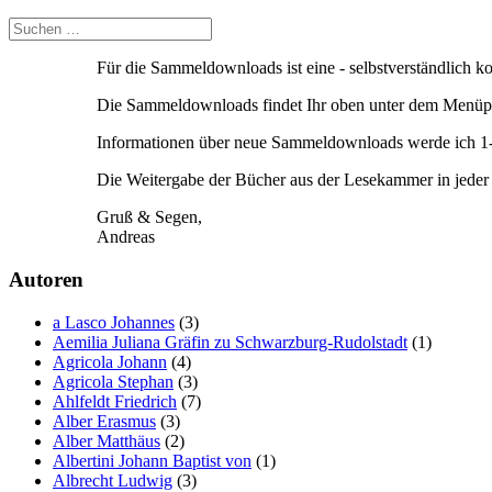
Für die Sammeldownloads ist eine - selbstverständlich 
Die Sammeldownloads findet Ihr oben unter dem Menüpu
Informationen über neue Sammeldownloads werde ich 1-2
Die Weitergabe der Bücher aus der Lesekammer in jeder F
Gruß & Segen,
Andreas
Autoren
a Lasco Johannes
(3)
Aemilia Juliana Gräfin zu Schwarzburg-Rudolstadt
(1)
Agricola Johann
(4)
Agricola Stephan
(3)
Ahlfeldt Friedrich
(7)
Alber Erasmus
(3)
Alber Matthäus
(2)
Albertini Johann Baptist von
(1)
Albrecht Ludwig
(3)