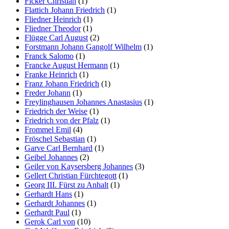
Ficker Christian
(1)
Flattich Johann Friedrich
(1)
Fliedner Heinrich
(1)
Fliedner Theodor
(1)
Flügge Carl August
(2)
Forstmann Johann Gangolf Wilhelm
(1)
Franck Salomo
(1)
Francke August Hermann
(1)
Franke Heinrich
(1)
Franz Johann Friedrich
(1)
Freder Johann
(1)
Freylinghausen Johannes Anastasius
(1)
Friedrich der Weise
(1)
Friedrich von der Pfalz
(1)
Frommel Emil
(4)
Fröschel Sebastian
(1)
Garve Carl Bernhard
(1)
Geibel Johannes
(2)
Geiler von Kaysersberg Johannes
(3)
Gellert Christian Fürchtegott
(1)
Georg III. Fürst zu Anhalt
(1)
Gerhardt Hans
(1)
Gerhardt Johannes
(1)
Gerhardt Paul
(1)
Gerok Carl von
(10)