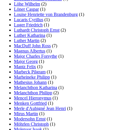
Löhe Wilhelm
(2)
Löner Caspar
(1)
Louise Henriette von Brandenburg
(1)
Lucaris Cyrillus
(1)
Luger Friedrich
(1)
Luthardt Christoph Ernst
(2)
Luther Katharina
(1)
Luther Martin
(2)
MacDuff John Ross
(7)
Magnus Albertus
(1)
Major Charles Forsythe
(1)
Major Georg
(1)
Mantz Felix
(1)
Marbeck Pilgram
(1)
Marheineke Philipp
(1)
Mathesius Johann
(1)
Melanchthon Katharina
(1)
Melanchthon Philipp
(2)
Mencel Hieronymus
(1)
Menken Gottfried
(1)
Merle d'Aubigné Jean Henri
(1)
Mirus Martin
(1)
Modersohn Ernst
(1)
Möhrlen Christoph
(1)
Molenaar Isaak
(1)