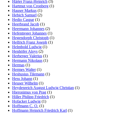
Härter Franz-Heinrich
(3)
Hartmut von Cronberg
(1)
Hauser Markus
(1)
Hebich Samuel
(2)
Hedio Caspar
(1)
Heerbrand Jacob
(1)
Heermann Johannes
(2)
Hefentreger Johannes
(1)
Hegendorph Christoph
(1)
Helfrich Franz Joseph
(1)
Helmbold Ludwig
(1)
Henhöfer Aloys
(2)
Herberger Valerius
(1)
Hermann Nikolaus
(1)
Hermas
(1)
Hermes Walter
(1)
Heshusius Tilemann
(1)
Hess Johann
(1)
Heuser Wilhelm
(1)
Heydenreich August Ludwig Christian
(1)
Hieronimus von Prag
(1)
Hiller Philipp Friedrich
(1)
Hofacker Ludwig
(1)
Hoffmann C. O.
(1)
Hoffmann Heinrich Friedrich Karl
(1)