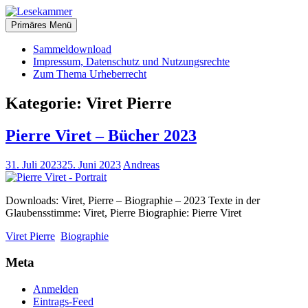
Zum
christliche Bücher zum kostenlosen Download
Inhalt
Primäres Menü
Lesekammer
springen
Sammeldownload
Impressum, Datenschutz und Nutzungsrechte
Zum Thema Urheberrecht
Kategorie:
Viret Pierre
Pierre Viret – Bücher 2023
31. Juli 2023
25. Juni 2023
Andreas
Downloads: Viret, Pierre – Biographie – 2023 Texte in der
Glaubensstimme: Viret, Pierre Biographie: Pierre Viret
Viret Pierre
Biographie
Meta
Anmelden
Eintrags-Feed