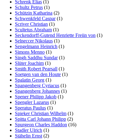
Schrenk Elias
(1)
Schultz Petrus
(1)
Schützin Katharina
(2)
Schwenkfeld Caspar
(1)
Scriver Christian
(1)
Scultetus Abraham
(1)
Seckendorff-Gutend Henriette Freiin von
(1)
Selneccer Nikolaus
(1)
Sengelmann Heinrich
(1)
Simons Menno
(1)
Singh Saddhu Sundar
(1)
Slüter Joachim
(1)
Smith Robert Pearsall
(1)
Soetgen van den Houte
(1)
Spalatin Georg
(1)
Spangenberg Cyriacus
(1)
Spangenberg Johannes
(1)
Spener Philipp Jakob
(1)
Spengler Lazarus
(1)
Speratus Paulus
(1)
Spieker Christian Wilhelm
(1)
Spitta Carl Johann Philipp
(2)
Spurgeon Charles Haddon
(16)
Stadler Ulrich
(1)
Stähelin Ernst
(2)