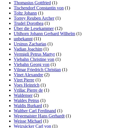
Thomasius Gottfried
(1)
Tischendorf Constantin von
(1)
Toltz Johann
(1)
Torrey Reuben Archer
(1)
Trudel Dorothea
(1)
Über die Lesekammer
(12)
Uhlhorn Johann Gerhard Wilhelm
(1)
unbekannt
(11)
Ursinus Zacharias
(1)
Vadian Joachim
(1)
Vermigli Petrus Martyr
(1)
Viebahn Christine von
(1)
Viebahn Georg von
(1)
Vilmar Friedrich Christian
(1)
Vinet Alexandre
(2)
Viret Pierre
(1)
Voes Heinrich
(1)
Vrillac Pierre de
(1)
Waldenser
(2)
Waldes Petrus
(1)
Waldis Burkard
(1)
Walther Carl Ferdinand
(1)
Wegemaister Hans Gerhardt
(1)
Weisse Michael
(1)
Weizsäcker Carl von
(1)