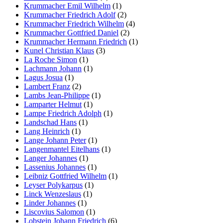
Krummacher Emil Wilhelm
(1)
Krummacher Friedrich Adolf
(2)
Krummacher Friedrich Wilhelm
(4)
Krummacher Gottfried Daniel
(2)
Krummacher Hermann Friedrich
(1)
Kunel Christian Klaus
(3)
La Roche Simon
(1)
Lachmann Johann
(1)
Lagus Josua
(1)
Lambert Franz
(2)
Lambs Jean-Philippe
(1)
Lamparter Helmut
(1)
Lampe Friedrich Adolph
(1)
Landschad Hans
(1)
Lang Heinrich
(1)
Lange Johann Peter
(1)
Langenmantel Eitelhans
(1)
Langer Johannes
(1)
Lassenius Johannes
(1)
Leibniz Gottfried Wilhelm
(1)
Leyser Polykarpus
(1)
Linck Wenzeslaus
(1)
Linder Johannes
(1)
Liscovius Salomon
(1)
Lobstein Johann Friedrich
(6)