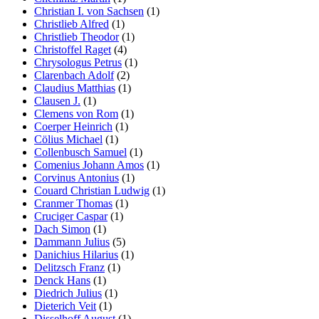
Christian I. von Sachsen
(1)
Christlieb Alfred
(1)
Christlieb Theodor
(1)
Christoffel Raget
(4)
Chrysologus Petrus
(1)
Clarenbach Adolf
(2)
Claudius Matthias
(1)
Clausen J.
(1)
Clemens von Rom
(1)
Coerper Heinrich
(1)
Cölius Michael
(1)
Collenbusch Samuel
(1)
Comenius Johann Amos
(1)
Corvinus Antonius
(1)
Couard Christian Ludwig
(1)
Cranmer Thomas
(1)
Cruciger Caspar
(1)
Dach Simon
(1)
Dammann Julius
(5)
Danichius Hilarius
(1)
Delitzsch Franz
(1)
Denck Hans
(1)
Diedrich Julius
(1)
Dieterich Veit
(1)
Disselhoff August
(1)