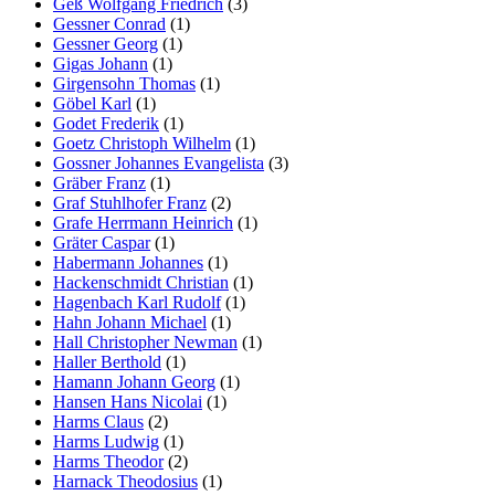
Geß Wolfgang Friedrich
(3)
Gessner Conrad
(1)
Gessner Georg
(1)
Gigas Johann
(1)
Girgensohn Thomas
(1)
Göbel Karl
(1)
Godet Frederik
(1)
Goetz Christoph Wilhelm
(1)
Gossner Johannes Evangelista
(3)
Gräber Franz
(1)
Graf Stuhlhofer Franz
(2)
Grafe Herrmann Heinrich
(1)
Gräter Caspar
(1)
Habermann Johannes
(1)
Hackenschmidt Christian
(1)
Hagenbach Karl Rudolf
(1)
Hahn Johann Michael
(1)
Hall Christopher Newman
(1)
Haller Berthold
(1)
Hamann Johann Georg
(1)
Hansen Hans Nicolai
(1)
Harms Claus
(2)
Harms Ludwig
(1)
Harms Theodor
(2)
Harnack Theodosius
(1)