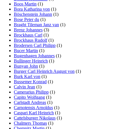
Boos Martin
(1)
Bora Katharina von
(1)
Böschenstein Johann
(1)
Bose Peter du
(1)
Braght Tileman Janz van
(1)
Brenz Johannes
(3)
Brockhaus Carl
(1)
Brockhaus Rudolf
(1)
Brodersen Carl Philipp
(1)
Bucer Martin
(1)
Bugenhagen Johannes
(1)
Bullinger Heinrich
(1)
Bunyan John
(1)
Burger Carl Heinrich August von
(1)
Burk Karl von
(1)
Bussemer Konrad
(1)
Calvin Jean
(1)
Camerarius Philipp
(1)
Capito Wolfgang
(1)
Carlstadt Andreas
(1)
Carnotensis Arnoldus
(1)
Caspari Karl Heinrich
(1)
Cattelsburger Nikolaus
(1)
Chalmers Thomas
(1)
Chemnitz Martin
(1)