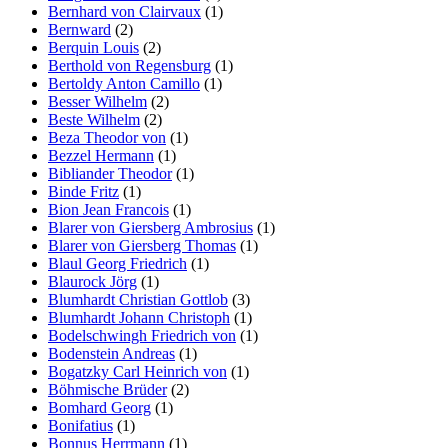
Bernhard von Clairvaux
(1)
Bernward
(2)
Berquin Louis
(2)
Berthold von Regensburg
(1)
Bertoldy Anton Camillo
(1)
Besser Wilhelm
(2)
Beste Wilhelm
(2)
Beza Theodor von
(1)
Bezzel Hermann
(1)
Bibliander Theodor
(1)
Binde Fritz
(1)
Bion Jean Francois
(1)
Blarer von Giersberg Ambrosius
(1)
Blarer von Giersberg Thomas
(1)
Blaul Georg Friedrich
(1)
Blaurock Jörg
(1)
Blumhardt Christian Gottlob
(3)
Blumhardt Johann Christoph
(1)
Bodelschwingh Friedrich von
(1)
Bodenstein Andreas
(1)
Bogatzky Carl Heinrich von
(1)
Böhmische Brüder
(2)
Bomhard Georg
(1)
Bonifatius
(1)
Bonnus Herrmann
(1)