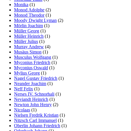
Monika
(1)
Monod Adolphe
(2)
Monod Theodor
(1)
Moody Dwight Lyman
(2)
Mörlin Joachim
(1)
Müller Georg
(1)
Müller Heinrich
(1)
Müller Julius
(1)
Murray Andrew
(4)
Musäus Simon
(1)
Musculus Wolfgang
(1)
Myconius Friedrich
(1)
Myconius Oswald
(1)
Mylius Georg
(1)
Nagel Gustav Friedrich
(1)
Neander Joachim
(1)
Neff Felix
(1)
Nerses IV. Schnorhali
(1)
Neviandt Heinrich
(1)
Newton John Henry
(2)
Nicolaas
(1)
Nielsen Fredrik Kristian
(1)
Nitzsch Carl Immanuel
(1)
Oberlin Johann Friedrich
(1)
Odenbach Johann
(1)