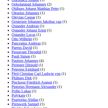
Oekolampad Johannes
(2)
Ohlhues Johann Matthias Peter
(1)
Olearius Johannes
(1)
Olevian Caspar
(1)
Oosterzee Johannes Jakobus van
(1)
Osiander Andreas
(1)
Osiander Johann Ernst
(1)
Osiander Lucas
(1)
Otto Wilhelm
(1)
Pancratius Andreas
(1)
Pareus David
(1)
Passavant Theophil
(1)
Pauli Simon
(1)
Paulsen Johannes
(4)
Peringer Diepold
(1)
Petersen Eginhard
(1)
Pfeil Christian Carl Ludwig von
(1)
Philipps Dirk
(1)
Pischoon Friedrich August
(1)
Pistorius Hermann Alexander
(1)
Pollio Lukas
(1)
Polykarp
(1)
Praetorius Abdias
(1)
Preiswerk Samuel
(1)