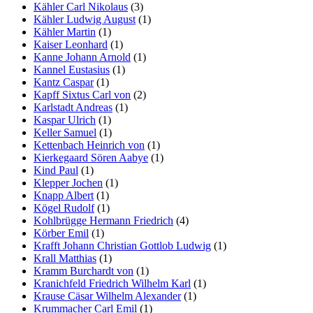
Kähler Carl Nikolaus
(3)
Kähler Ludwig August
(1)
Kähler Martin
(1)
Kaiser Leonhard
(1)
Kanne Johann Arnold
(1)
Kannel Eustasius
(1)
Kantz Caspar
(1)
Kapff Sixtus Carl von
(2)
Karlstadt Andreas
(1)
Kaspar Ulrich
(1)
Keller Samuel
(1)
Kettenbach Heinrich von
(1)
Kierkegaard Sören Aabye
(1)
Kind Paul
(1)
Klepper Jochen
(1)
Knapp Albert
(1)
Kögel Rudolf
(1)
Kohlbrügge Hermann Friedrich
(4)
Körber Emil
(1)
Krafft Johann Christian Gottlob Ludwig
(1)
Krall Matthias
(1)
Kramm Burchardt von
(1)
Kranichfeld Friedrich Wilhelm Karl
(1)
Krause Cäsar Wilhelm Alexander
(1)
Krummacher Carl Emil
(1)