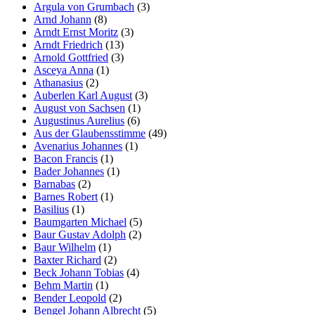
Argula von Grumbach
(3)
Arnd Johann
(8)
Arndt Ernst Moritz
(3)
Arndt Friedrich
(13)
Arnold Gottfried
(3)
Asceya Anna
(1)
Athanasius
(2)
Auberlen Karl August
(3)
August von Sachsen
(1)
Augustinus Aurelius
(6)
Aus der Glaubensstimme
(49)
Avenarius Johannes
(1)
Bacon Francis
(1)
Bader Johannes
(1)
Barnabas
(2)
Barnes Robert
(1)
Basilius
(1)
Baumgarten Michael
(5)
Baur Gustav Adolph
(2)
Baur Wilhelm
(1)
Baxter Richard
(2)
Beck Johann Tobias
(4)
Behm Martin
(1)
Bender Leopold
(2)
Bengel Johann Albrecht
(5)