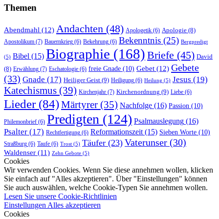
Themen
Andachten
(48)
Abendmahl
(12)
Apologie
(8)
Apologetik
(6)
Bekenntnis
(25)
Apostolikum
(7)
Bauernkrieg
(6)
Bekehrung
(6)
Bergpredigt
Biographie
(168)
Briefe
(45)
Bibel
(15)
David
(5)
Gebete
Gebet
(12)
freie Gnade
(10)
(8)
Erwählung
(7)
Eschatologie
(6)
(33)
Gnade
(17)
Jesus
(19)
Heiliger Geist
(9)
Heiligung
(6)
Heilung
(5)
Katechismus
(39)
Kirchenordnung
(9)
Kirchenjahr
(7)
Liebe
(6)
Lieder
(84)
Märtyrer
(35)
Nachfolge
(16)
Passion
(10)
Predigten
(124)
Psalmauslegung
(16)
Philemonbrief
(6)
Psalter
(17)
Reformationszeit
(15)
Sieben Worte
(10)
Rechtfertigung
(6)
Vaterunser
(30)
Täufer
(23)
Straßburg
(6)
Taufe
(6)
Trost
(5)
Waldenser
(11)
Zehn Gebote
(5)
Cookies
Wir verwenden Cookies. Wenn Sie diese annehmen wollen, klicken
Sie einfach auf "Alles akzeptieren". Über "Einstellungen" können
Sie auch auswählen, welche Cookie-Typen Sie annehmen wollen.
Lesen Sie unsere Cookie-Richtlinien
Einstellungen
Alles akzeptieren
Cookies