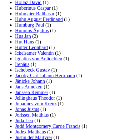
Hollaz David
(1)
Huberinus Caspar
(1)
Hubmaier Balthasar
(1)
Huhn August Ferdinand
(1)
Humburg Paul
(1)
Hunnius Ägidius
(1)
Hus Jan
(2)
Hut Hans
(1)
Hutter Leonhard
(1)
Ickelsamer Valentin
(1)
Ignatius von Antiochien
(1)
Irenäus
(1)
Ischebeck Gustav
(1)
Jacoby Carl Johann Herrmann
(1)
Jänicke Johann
(1)
Jans Anneken
(1)
Janssen Remmer
(1)
Jellinghaus Theodor
(1)
Johannes vom Kreuz
(1)
Jonas Justus
(1)
Jorissen Matthias
(1)
Juda Leo
(1)
Judd Montgomery Carrie Francis
(1)
Judex Matthäus
(1)
Justin der Märtyrer
(1)