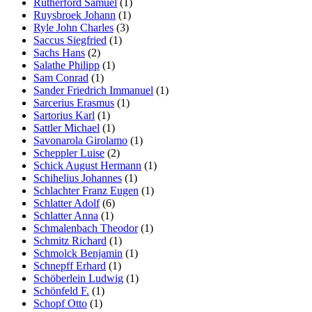
Rutherford Samuel
(1)
Ruysbroek Johann
(1)
Ryle John Charles
(3)
Saccus Siegfried
(1)
Sachs Hans
(2)
Salathe Philipp
(1)
Sam Conrad
(1)
Sander Friedrich Immanuel
(1)
Sarcerius Erasmus
(1)
Sartorius Karl
(1)
Sattler Michael
(1)
Savonarola Girolamo
(1)
Scheppler Luise
(2)
Schick August Hermann
(1)
Schihelius Johannes
(1)
Schlachter Franz Eugen
(1)
Schlatter Adolf
(6)
Schlatter Anna
(1)
Schmalenbach Theodor
(1)
Schmitz Richard
(1)
Schmolck Benjamin
(1)
Schnepff Erhard
(1)
Schöberlein Ludwig
(1)
Schönfeld F.
(1)
Schopf Otto
(1)