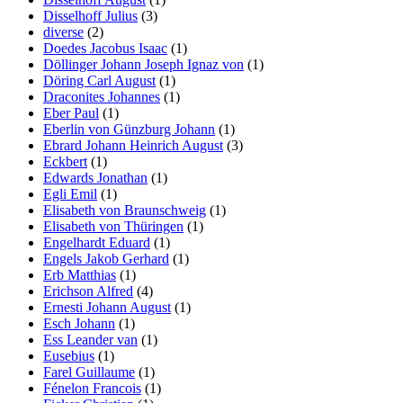
Disselhoff Julius
(3)
diverse
(2)
Doedes Jacobus Isaac
(1)
Döllinger Johann Joseph Ignaz von
(1)
Döring Carl August
(1)
Draconites Johannes
(1)
Eber Paul
(1)
Eberlin von Günzburg Johann
(1)
Ebrard Johann Heinrich August
(3)
Eckbert
(1)
Edwards Jonathan
(1)
Egli Emil
(1)
Elisabeth von Braunschweig
(1)
Elisabeth von Thüringen
(1)
Engelhardt Eduard
(1)
Engels Jakob Gerhard
(1)
Erb Matthias
(1)
Erichson Alfred
(4)
Ernesti Johann August
(1)
Esch Johann
(1)
Ess Leander van
(1)
Eusebius
(1)
Farel Guillaume
(1)
Fénelon Francois
(1)