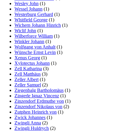
Wesley John
(1)
Wessel Johann
(1)
Westerburg Gerhard
(1)
Whitfield George
(1)
Wichern Johann Hinrich
(1)
Wiclif John
(1)
Wilberforce William
(1)
Winkler Johann
(1)
Wolfgang von Anhalt
(1)
Wünsche Ernst Levin
(1)
Xenus Georg
(1)
Xylotectus Johann
(1)
Zell Katharina
(3)
Zell Matthäus
(3)
Zeller Albert
(1)
Zeller Samuel
(2)
Ziegenbalg Bartholomäus
(1)
Zingerle Ignaz Vincenz
(1)
Zinzendorf Erdmuthe von
(1)
Zinzendorf Nikolaus von
(2)
Zutphen Heinrich von
(1)
Zwick Johannes
(1)
Zwingli Anna
(2)
Zwingli Huldrych
(2)