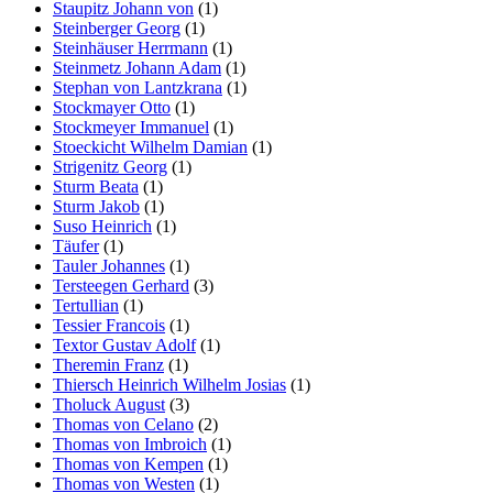
Staupitz Johann von
(1)
Steinberger Georg
(1)
Steinhäuser Herrmann
(1)
Steinmetz Johann Adam
(1)
Stephan von Lantzkrana
(1)
Stockmayer Otto
(1)
Stockmeyer Immanuel
(1)
Stoeckicht Wilhelm Damian
(1)
Strigenitz Georg
(1)
Sturm Beata
(1)
Sturm Jakob
(1)
Suso Heinrich
(1)
Täufer
(1)
Tauler Johannes
(1)
Tersteegen Gerhard
(3)
Tertullian
(1)
Tessier Francois
(1)
Textor Gustav Adolf
(1)
Theremin Franz
(1)
Thiersch Heinrich Wilhelm Josias
(1)
Tholuck August
(3)
Thomas von Celano
(2)
Thomas von Imbroich
(1)
Thomas von Kempen
(1)
Thomas von Westen
(1)