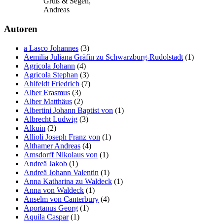
Gruß & Segen,
Andreas
Autoren
a Lasco Johannes
(3)
Aemilia Juliana Gräfin zu Schwarzburg-Rudolstadt
(1)
Agricola Johann
(4)
Agricola Stephan
(3)
Ahlfeldt Friedrich
(7)
Alber Erasmus
(3)
Alber Matthäus
(2)
Albertini Johann Baptist von
(1)
Albrecht Ludwig
(3)
Alkuin
(2)
Allioli Joseph Franz von
(1)
Althamer Andreas
(4)
Amsdorff Nikolaus von
(1)
Andreä Jakob
(1)
Andreä Johann Valentin
(1)
Anna Katharina zu Waldeck
(1)
Anna von Waldeck
(1)
Anselm von Canterbury
(4)
Aportanus Georg
(1)
Aquila Caspar
(1)