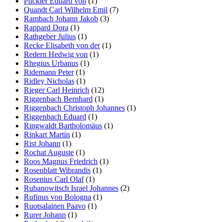
Pückler Eduard von
(1)
Quandt Carl Wilhelm Emil
(7)
Rambach Johann Jakob
(3)
Rappard Dora
(1)
Rathgeber Julius
(1)
Recke Elisabeth von der
(1)
Redern Hedwig von
(1)
Rhegius Urbanus
(1)
Ridemann Peter
(1)
Ridley Nicholas
(1)
Rieger Carl Heinrich
(12)
Riggenbach Bernhard
(1)
Riggenbach Christoph Johannes
(1)
Riggenbach Eduard
(1)
Ringwaldt Bartholomäus
(1)
Rinkart Martin
(1)
Rist Johann
(1)
Rochat Auguste
(1)
Roos Magnus Friedrich
(1)
Rosenblatt Wibrandis
(1)
Rosenius Carl Olaf
(1)
Rubanowitsch Israel Johannes
(2)
Rufinus von Bologna
(1)
Ruotsalainen Paavo
(1)
Rurer Johann
(1)