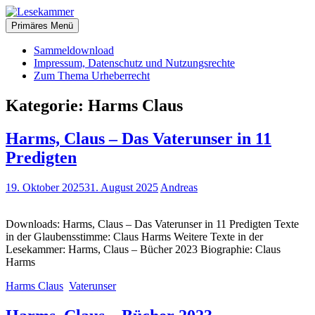
Zum
christliche Bücher zum kostenlosen Download
Inhalt
Primäres Menü
Lesekammer
springen
Sammeldownload
Impressum, Datenschutz und Nutzungsrechte
Zum Thema Urheberrecht
Kategorie:
Harms Claus
Harms, Claus – Das Vaterunser in 11
Predigten
19. Oktober 2025
31. August 2025
Andreas
Downloads: Harms, Claus – Das Vaterunser in 11 Predigten Texte
in der Glaubensstimme: Claus Harms Weitere Texte in der
Lesekammer: Harms, Claus – Bücher 2023 Biographie: Claus
Harms
Harms Claus
Vaterunser