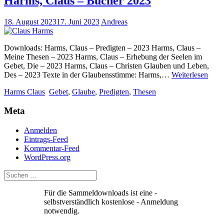
Harms, Claus – Bücher 2023
18. August 2023
17. Juni 2023
Andreas
Downloads: Harms, Claus – Predigten – 2023 Harms, Claus –
Meine Thesen – 2023 Harms, Claus – Erhebung der Seelen im
Gebet, Die – 2023 Harms, Claus – Christen Glauben und Leben,
Harm
Des – 2023 Texte in der Glaubensstimme: Harms,…
Weiterlesen
Clau
Harms Claus
Gebet
,
Glaube
,
Predigten
,
Thesen
–
Büch
Meta
2023
Anmelden
Eintrags-Feed
Kommentar-Feed
WordPress.org
Für die Sammeldownloads ist eine -
selbstverständlich kostenlose - Anmeldung
notwendig.