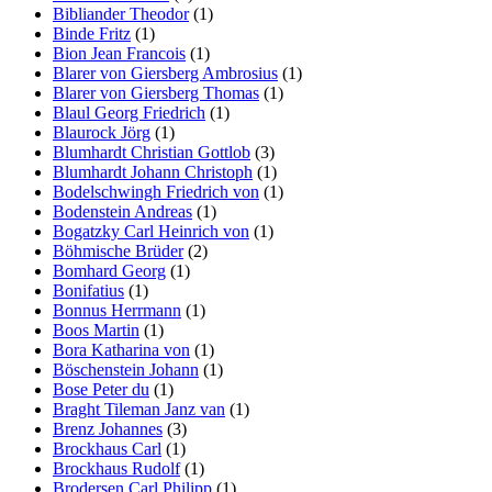
Bibliander Theodor
(1)
Binde Fritz
(1)
Bion Jean Francois
(1)
Blarer von Giersberg Ambrosius
(1)
Blarer von Giersberg Thomas
(1)
Blaul Georg Friedrich
(1)
Blaurock Jörg
(1)
Blumhardt Christian Gottlob
(3)
Blumhardt Johann Christoph
(1)
Bodelschwingh Friedrich von
(1)
Bodenstein Andreas
(1)
Bogatzky Carl Heinrich von
(1)
Böhmische Brüder
(2)
Bomhard Georg
(1)
Bonifatius
(1)
Bonnus Herrmann
(1)
Boos Martin
(1)
Bora Katharina von
(1)
Böschenstein Johann
(1)
Bose Peter du
(1)
Braght Tileman Janz van
(1)
Brenz Johannes
(3)
Brockhaus Carl
(1)
Brockhaus Rudolf
(1)
Brodersen Carl Philipp
(1)