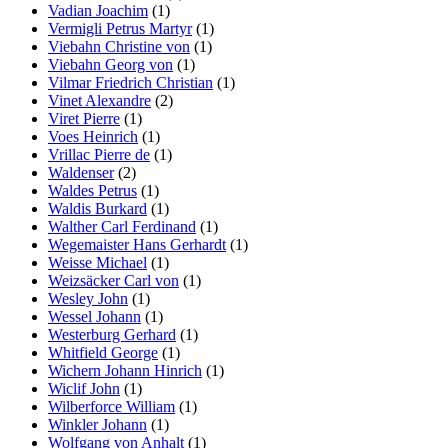
Vadian Joachim
(1)
Vermigli Petrus Martyr
(1)
Viebahn Christine von
(1)
Viebahn Georg von
(1)
Vilmar Friedrich Christian
(1)
Vinet Alexandre
(2)
Viret Pierre
(1)
Voes Heinrich
(1)
Vrillac Pierre de
(1)
Waldenser
(2)
Waldes Petrus
(1)
Waldis Burkard
(1)
Walther Carl Ferdinand
(1)
Wegemaister Hans Gerhardt
(1)
Weisse Michael
(1)
Weizsäcker Carl von
(1)
Wesley John
(1)
Wessel Johann
(1)
Westerburg Gerhard
(1)
Whitfield George
(1)
Wichern Johann Hinrich
(1)
Wiclif John
(1)
Wilberforce William
(1)
Winkler Johann
(1)
Wolfgang von Anhalt
(1)