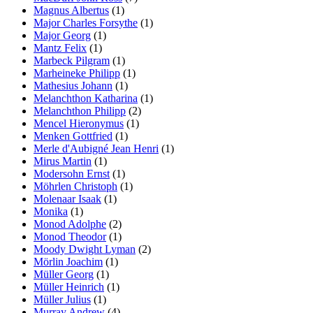
Magnus Albertus
(1)
Major Charles Forsythe
(1)
Major Georg
(1)
Mantz Felix
(1)
Marbeck Pilgram
(1)
Marheineke Philipp
(1)
Mathesius Johann
(1)
Melanchthon Katharina
(1)
Melanchthon Philipp
(2)
Mencel Hieronymus
(1)
Menken Gottfried
(1)
Merle d'Aubigné Jean Henri
(1)
Mirus Martin
(1)
Modersohn Ernst
(1)
Möhrlen Christoph
(1)
Molenaar Isaak
(1)
Monika
(1)
Monod Adolphe
(2)
Monod Theodor
(1)
Moody Dwight Lyman
(2)
Mörlin Joachim
(1)
Müller Georg
(1)
Müller Heinrich
(1)
Müller Julius
(1)
Murray Andrew
(4)