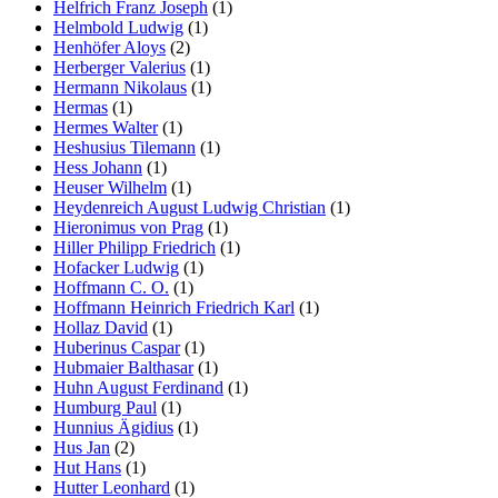
Helfrich Franz Joseph
(1)
Helmbold Ludwig
(1)
Henhöfer Aloys
(2)
Herberger Valerius
(1)
Hermann Nikolaus
(1)
Hermas
(1)
Hermes Walter
(1)
Heshusius Tilemann
(1)
Hess Johann
(1)
Heuser Wilhelm
(1)
Heydenreich August Ludwig Christian
(1)
Hieronimus von Prag
(1)
Hiller Philipp Friedrich
(1)
Hofacker Ludwig
(1)
Hoffmann C. O.
(1)
Hoffmann Heinrich Friedrich Karl
(1)
Hollaz David
(1)
Huberinus Caspar
(1)
Hubmaier Balthasar
(1)
Huhn August Ferdinand
(1)
Humburg Paul
(1)
Hunnius Ägidius
(1)
Hus Jan
(2)
Hut Hans
(1)
Hutter Leonhard
(1)