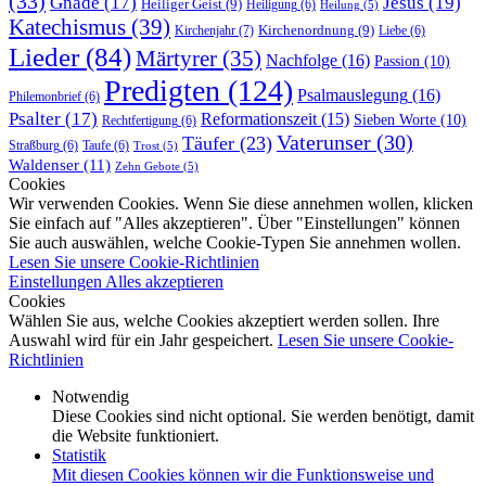
(33)
Gnade
(17)
Jesus
(19)
Heiliger Geist
(9)
Heiligung
(6)
Heilung
(5)
Katechismus
(39)
Kirchenordnung
(9)
Kirchenjahr
(7)
Liebe
(6)
Lieder
(84)
Märtyrer
(35)
Nachfolge
(16)
Passion
(10)
Predigten
(124)
Psalmauslegung
(16)
Philemonbrief
(6)
Psalter
(17)
Reformationszeit
(15)
Sieben Worte
(10)
Rechtfertigung
(6)
Vaterunser
(30)
Täufer
(23)
Straßburg
(6)
Taufe
(6)
Trost
(5)
Waldenser
(11)
Zehn Gebote
(5)
Cookies
Wir verwenden Cookies. Wenn Sie diese annehmen wollen, klicken
Sie einfach auf "Alles akzeptieren". Über "Einstellungen" können
Sie auch auswählen, welche Cookie-Typen Sie annehmen wollen.
Lesen Sie unsere Cookie-Richtlinien
Einstellungen
Alles akzeptieren
Cookies
Wählen Sie aus, welche Cookies akzeptiert werden sollen. Ihre
Auswahl wird für ein Jahr gespeichert.
Lesen Sie unsere Cookie-
Richtlinien
Notwendig
Diese Cookies sind nicht optional. Sie werden benötigt, damit
die Website funktioniert.
Statistik
Mit diesen Cookies können wir die Funktionsweise und