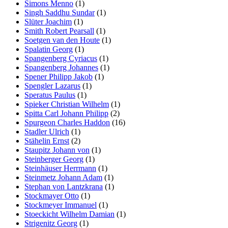
Simons Menno
(1)
Singh Saddhu Sundar
(1)
Slüter Joachim
(1)
Smith Robert Pearsall
(1)
Soetgen van den Houte
(1)
Spalatin Georg
(1)
Spangenberg Cyriacus
(1)
Spangenberg Johannes
(1)
Spener Philipp Jakob
(1)
Spengler Lazarus
(1)
Speratus Paulus
(1)
Spieker Christian Wilhelm
(1)
Spitta Carl Johann Philipp
(2)
Spurgeon Charles Haddon
(16)
Stadler Ulrich
(1)
Stähelin Ernst
(2)
Staupitz Johann von
(1)
Steinberger Georg
(1)
Steinhäuser Herrmann
(1)
Steinmetz Johann Adam
(1)
Stephan von Lantzkrana
(1)
Stockmayer Otto
(1)
Stockmeyer Immanuel
(1)
Stoeckicht Wilhelm Damian
(1)
Strigenitz Georg
(1)