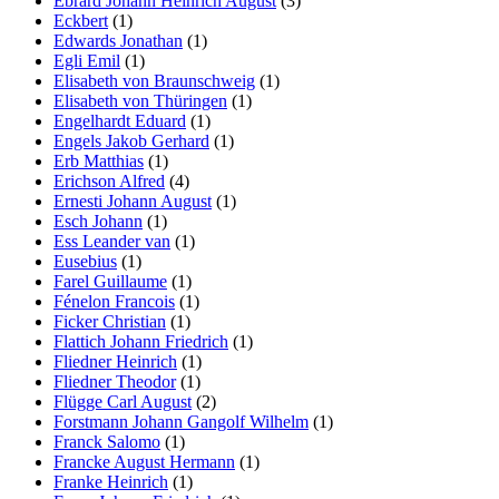
Ebrard Johann Heinrich August
(3)
Eckbert
(1)
Edwards Jonathan
(1)
Egli Emil
(1)
Elisabeth von Braunschweig
(1)
Elisabeth von Thüringen
(1)
Engelhardt Eduard
(1)
Engels Jakob Gerhard
(1)
Erb Matthias
(1)
Erichson Alfred
(4)
Ernesti Johann August
(1)
Esch Johann
(1)
Ess Leander van
(1)
Eusebius
(1)
Farel Guillaume
(1)
Fénelon Francois
(1)
Ficker Christian
(1)
Flattich Johann Friedrich
(1)
Fliedner Heinrich
(1)
Fliedner Theodor
(1)
Flügge Carl August
(2)
Forstmann Johann Gangolf Wilhelm
(1)
Franck Salomo
(1)
Francke August Hermann
(1)
Franke Heinrich
(1)