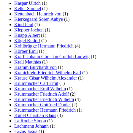
Kaspar Ulrich
(1)
Keller Samuel
(1)
Kettenbach Heinrich von
(1)
Kierkegaard Sören Aabye
(1)
Kind Paul
(1)
Klepper Jochen
(1)
Knapp Albert
(1)
Kögel Rudolf
(1)
Kohlbrügge Hermann Friedrich
(4)
Körber Emil
(1)
Krafft Johann Christian Gottlob Ludwig
(1)
Krall Matthias
(1)
Kramm Burchardt von
(1)
Kranichfeld Friedrich Wilhelm Karl
(1)
Krause Cäsar Wilhelm Alexander
(1)
Krummacher Carl Emil
(1)
Krummacher Emil Wilhelm
(1)
Krummacher Friedrich Adolf
(2)
Krummacher Friedrich Wilhelm
(4)
Krummacher Gottfried Daniel
(2)
Krummacher Hermann Friedrich
(1)
Kunel Christian Klaus
(3)
La Roche Simon
(1)
Lachmann Johann
(1)
Lagus Josua
(1)