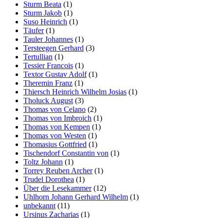
Sturm Beata
(1)
Sturm Jakob
(1)
Suso Heinrich
(1)
Täufer
(1)
Tauler Johannes
(1)
Tersteegen Gerhard
(3)
Tertullian
(1)
Tessier Francois
(1)
Textor Gustav Adolf
(1)
Theremin Franz
(1)
Thiersch Heinrich Wilhelm Josias
(1)
Tholuck August
(3)
Thomas von Celano
(2)
Thomas von Imbroich
(1)
Thomas von Kempen
(1)
Thomas von Westen
(1)
Thomasius Gottfried
(1)
Tischendorf Constantin von
(1)
Toltz Johann
(1)
Torrey Reuben Archer
(1)
Trudel Dorothea
(1)
Über die Lesekammer
(12)
Uhlhorn Johann Gerhard Wilhelm
(1)
unbekannt
(11)
Ursinus Zacharias
(1)