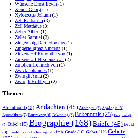
Wünsche Ernst Levin
(1)
Xenus Georg
(1)
Xylotectus Johann
(1)
Zell Katharina
(3)
Zell Matthäus
(3)
Zeller Albert
(1)
Zeller Samuel
(2)
Ziegenbalg Bartholomäus
(1)
Zingerle Ignaz Vincenz
(1)
Zinzendorf Erdmuthe von
(1)
Zinzendorf Nikolaus von
(2)
Zutphen Heinrich von
(1)
Zwick Johannes
(1)
Zwingli Anna
(2)
Zwingli Huldrych
(2)
Themen
Andachten
(48)
Abendmahl
(12)
Apologie
(8)
Apologetik
(6)
Bekenntnis
(25)
Apostolikum
(7)
Bauernkrieg
(6)
Bekehrung
(6)
Bergpredigt
Biographie
(168)
Briefe
(45)
Bibel
(15)
David
(5)
Gebete
Gebet
(12)
freie Gnade
(10)
(8)
Erwählung
(7)
Eschatologie
(6)