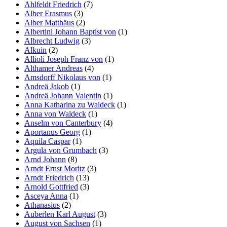
Ahlfeldt Friedrich
(7)
Alber Erasmus
(3)
Alber Matthäus
(2)
Albertini Johann Baptist von
(1)
Albrecht Ludwig
(3)
Alkuin
(2)
Allioli Joseph Franz von
(1)
Althamer Andreas
(4)
Amsdorff Nikolaus von
(1)
Andreä Jakob
(1)
Andreä Johann Valentin
(1)
Anna Katharina zu Waldeck
(1)
Anna von Waldeck
(1)
Anselm von Canterbury
(4)
Aportanus Georg
(1)
Aquila Caspar
(1)
Argula von Grumbach
(3)
Arnd Johann
(8)
Arndt Ernst Moritz
(3)
Arndt Friedrich
(13)
Arnold Gottfried
(3)
Asceya Anna
(1)
Athanasius
(2)
Auberlen Karl August
(3)
August von Sachsen
(1)