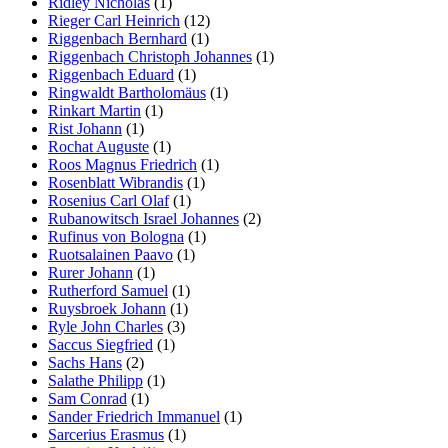
Ridley Nicholas
(1)
Rieger Carl Heinrich
(12)
Riggenbach Bernhard
(1)
Riggenbach Christoph Johannes
(1)
Riggenbach Eduard
(1)
Ringwaldt Bartholomäus
(1)
Rinkart Martin
(1)
Rist Johann
(1)
Rochat Auguste
(1)
Roos Magnus Friedrich
(1)
Rosenblatt Wibrandis
(1)
Rosenius Carl Olaf
(1)
Rubanowitsch Israel Johannes
(2)
Rufinus von Bologna
(1)
Ruotsalainen Paavo
(1)
Rurer Johann
(1)
Rutherford Samuel
(1)
Ruysbroek Johann
(1)
Ryle John Charles
(3)
Saccus Siegfried
(1)
Sachs Hans
(2)
Salathe Philipp
(1)
Sam Conrad
(1)
Sander Friedrich Immanuel
(1)
Sarcerius Erasmus
(1)