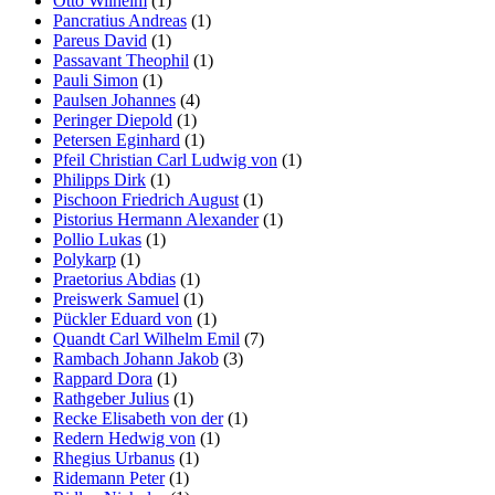
Otto Wilhelm
(1)
Pancratius Andreas
(1)
Pareus David
(1)
Passavant Theophil
(1)
Pauli Simon
(1)
Paulsen Johannes
(4)
Peringer Diepold
(1)
Petersen Eginhard
(1)
Pfeil Christian Carl Ludwig von
(1)
Philipps Dirk
(1)
Pischoon Friedrich August
(1)
Pistorius Hermann Alexander
(1)
Pollio Lukas
(1)
Polykarp
(1)
Praetorius Abdias
(1)
Preiswerk Samuel
(1)
Pückler Eduard von
(1)
Quandt Carl Wilhelm Emil
(7)
Rambach Johann Jakob
(3)
Rappard Dora
(1)
Rathgeber Julius
(1)
Recke Elisabeth von der
(1)
Redern Hedwig von
(1)
Rhegius Urbanus
(1)
Ridemann Peter
(1)