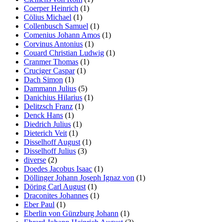
Coerper Heinrich
(1)
Cölius Michael
(1)
Collenbusch Samuel
(1)
Comenius Johann Amos
(1)
Corvinus Antonius
(1)
Couard Christian Ludwig
(1)
Cranmer Thomas
(1)
Cruciger Caspar
(1)
Dach Simon
(1)
Dammann Julius
(5)
Danichius Hilarius
(1)
Delitzsch Franz
(1)
Denck Hans
(1)
Diedrich Julius
(1)
Dieterich Veit
(1)
Disselhoff August
(1)
Disselhoff Julius
(3)
diverse
(2)
Doedes Jacobus Isaac
(1)
Döllinger Johann Joseph Ignaz von
(1)
Döring Carl August
(1)
Draconites Johannes
(1)
Eber Paul
(1)
Eberlin von Günzburg Johann
(1)