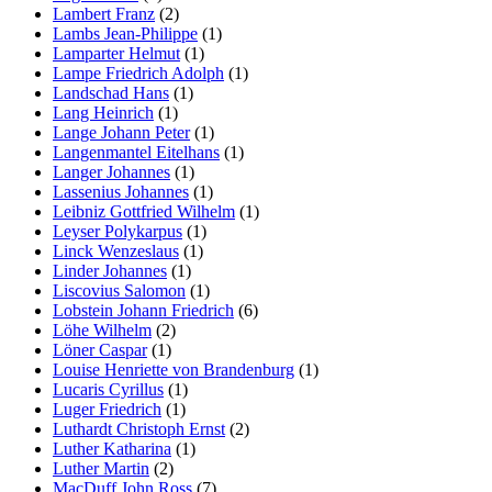
Lambert Franz
(2)
Lambs Jean-Philippe
(1)
Lamparter Helmut
(1)
Lampe Friedrich Adolph
(1)
Landschad Hans
(1)
Lang Heinrich
(1)
Lange Johann Peter
(1)
Langenmantel Eitelhans
(1)
Langer Johannes
(1)
Lassenius Johannes
(1)
Leibniz Gottfried Wilhelm
(1)
Leyser Polykarpus
(1)
Linck Wenzeslaus
(1)
Linder Johannes
(1)
Liscovius Salomon
(1)
Lobstein Johann Friedrich
(6)
Löhe Wilhelm
(2)
Löner Caspar
(1)
Louise Henriette von Brandenburg
(1)
Lucaris Cyrillus
(1)
Luger Friedrich
(1)
Luthardt Christoph Ernst
(2)
Luther Katharina
(1)
Luther Martin
(2)
MacDuff John Ross
(7)