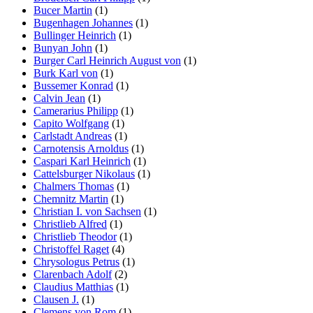
Bucer Martin
(1)
Bugenhagen Johannes
(1)
Bullinger Heinrich
(1)
Bunyan John
(1)
Burger Carl Heinrich August von
(1)
Burk Karl von
(1)
Bussemer Konrad
(1)
Calvin Jean
(1)
Camerarius Philipp
(1)
Capito Wolfgang
(1)
Carlstadt Andreas
(1)
Carnotensis Arnoldus
(1)
Caspari Karl Heinrich
(1)
Cattelsburger Nikolaus
(1)
Chalmers Thomas
(1)
Chemnitz Martin
(1)
Christian I. von Sachsen
(1)
Christlieb Alfred
(1)
Christlieb Theodor
(1)
Christoffel Raget
(4)
Chrysologus Petrus
(1)
Clarenbach Adolf
(2)
Claudius Matthias
(1)
Clausen J.
(1)
Clemens von Rom
(1)