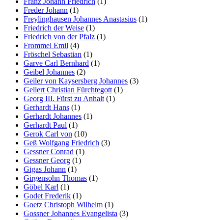
Franz Johann Friedrich
(1)
Freder Johann
(1)
Freylinghausen Johannes Anastasius
(1)
Friedrich der Weise
(1)
Friedrich von der Pfalz
(1)
Frommel Emil
(4)
Fröschel Sebastian
(1)
Garve Carl Bernhard
(1)
Geibel Johannes
(2)
Geiler von Kaysersberg Johannes
(3)
Gellert Christian Fürchtegott
(1)
Georg III. Fürst zu Anhalt
(1)
Gerhardt Hans
(1)
Gerhardt Johannes
(1)
Gerhardt Paul
(1)
Gerok Carl von
(10)
Geß Wolfgang Friedrich
(3)
Gessner Conrad
(1)
Gessner Georg
(1)
Gigas Johann
(1)
Girgensohn Thomas
(1)
Göbel Karl
(1)
Godet Frederik
(1)
Goetz Christoph Wilhelm
(1)
Gossner Johannes Evangelista
(3)