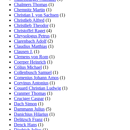
Chalmers Thomas
(1)
Chemnitz Martin
(1)
Christian I. von Sachsen
(1)
Christlieb Alfred
(1)
Christlieb Theodor
(1)
Christoffel Raget
(4)
Chrysologus Petrus
(1)
Clarenbach Adolf
(2)
Claudius Matthias
(1)
Clausen J.
(1)
Clemens von Rom
(1)
Coerper Heinrich
(1)
Cölius Michael
(1)
Collenbusch Samuel
(1)
Comenius Johann Amos
(1)
Corvinus Antonius
(1)
Couard Christian Ludwig
(1)
Cranmer Thomas
(1)
Cruciger Caspar
(1)
Dach Simon
(1)
Dammann Julius
(5)
Danichius Hilarius
(1)
Delitzsch Franz
(1)
Denck Hans
(1)
Diedrich Julius
(1)