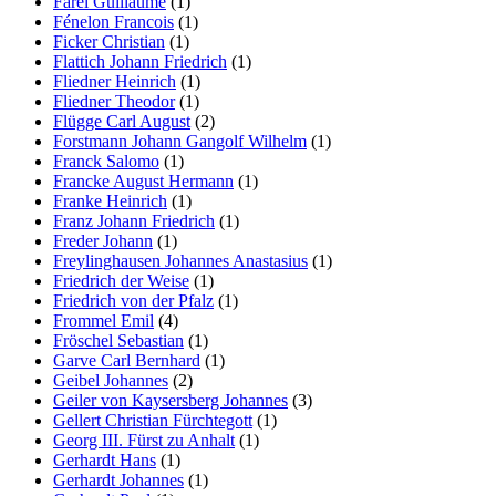
Farel Guillaume
(1)
Fénelon Francois
(1)
Ficker Christian
(1)
Flattich Johann Friedrich
(1)
Fliedner Heinrich
(1)
Fliedner Theodor
(1)
Flügge Carl August
(2)
Forstmann Johann Gangolf Wilhelm
(1)
Franck Salomo
(1)
Francke August Hermann
(1)
Franke Heinrich
(1)
Franz Johann Friedrich
(1)
Freder Johann
(1)
Freylinghausen Johannes Anastasius
(1)
Friedrich der Weise
(1)
Friedrich von der Pfalz
(1)
Frommel Emil
(4)
Fröschel Sebastian
(1)
Garve Carl Bernhard
(1)
Geibel Johannes
(2)
Geiler von Kaysersberg Johannes
(3)
Gellert Christian Fürchtegott
(1)
Georg III. Fürst zu Anhalt
(1)
Gerhardt Hans
(1)
Gerhardt Johannes
(1)