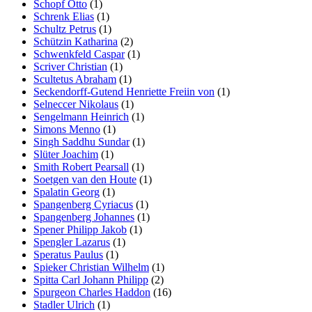
Schopf Otto
(1)
Schrenk Elias
(1)
Schultz Petrus
(1)
Schützin Katharina
(2)
Schwenkfeld Caspar
(1)
Scriver Christian
(1)
Scultetus Abraham
(1)
Seckendorff-Gutend Henriette Freiin von
(1)
Selneccer Nikolaus
(1)
Sengelmann Heinrich
(1)
Simons Menno
(1)
Singh Saddhu Sundar
(1)
Slüter Joachim
(1)
Smith Robert Pearsall
(1)
Soetgen van den Houte
(1)
Spalatin Georg
(1)
Spangenberg Cyriacus
(1)
Spangenberg Johannes
(1)
Spener Philipp Jakob
(1)
Spengler Lazarus
(1)
Speratus Paulus
(1)
Spieker Christian Wilhelm
(1)
Spitta Carl Johann Philipp
(2)
Spurgeon Charles Haddon
(16)
Stadler Ulrich
(1)