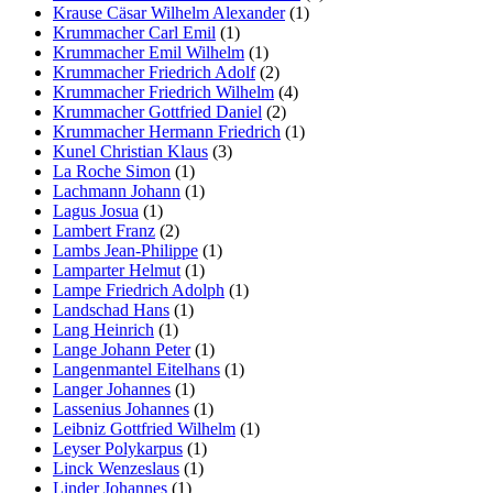
Krause Cäsar Wilhelm Alexander
(1)
Krummacher Carl Emil
(1)
Krummacher Emil Wilhelm
(1)
Krummacher Friedrich Adolf
(2)
Krummacher Friedrich Wilhelm
(4)
Krummacher Gottfried Daniel
(2)
Krummacher Hermann Friedrich
(1)
Kunel Christian Klaus
(3)
La Roche Simon
(1)
Lachmann Johann
(1)
Lagus Josua
(1)
Lambert Franz
(2)
Lambs Jean-Philippe
(1)
Lamparter Helmut
(1)
Lampe Friedrich Adolph
(1)
Landschad Hans
(1)
Lang Heinrich
(1)
Lange Johann Peter
(1)
Langenmantel Eitelhans
(1)
Langer Johannes
(1)
Lassenius Johannes
(1)
Leibniz Gottfried Wilhelm
(1)
Leyser Polykarpus
(1)
Linck Wenzeslaus
(1)
Linder Johannes
(1)