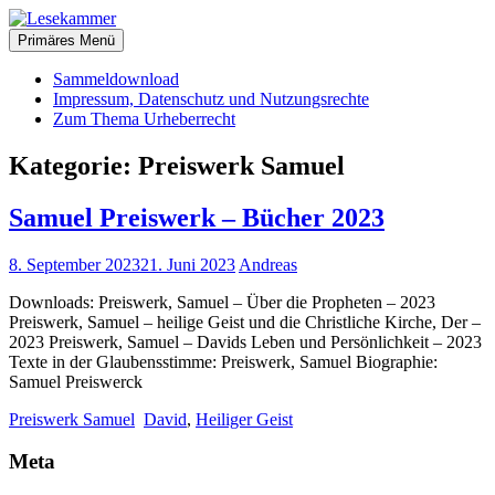
Zum
christliche Bücher zum kostenlosen Download
Inhalt
Primäres Menü
Lesekammer
springen
Sammeldownload
Impressum, Datenschutz und Nutzungsrechte
Zum Thema Urheberrecht
Kategorie:
Preiswerk Samuel
Samuel Preiswerk – Bücher 2023
8. September 2023
21. Juni 2023
Andreas
Downloads: Preiswerk, Samuel – Über die Propheten – 2023
Preiswerk, Samuel – heilige Geist und die Christliche Kirche, Der –
2023 Preiswerk, Samuel – Davids Leben und Persönlichkeit – 2023
Texte in der Glaubensstimme: Preiswerk, Samuel Biographie:
Samuel Preiswerck
Preiswerk Samuel
David
,
Heiliger Geist
Meta