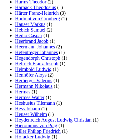
Harms Theodor
(2)
Harnack Theodosius
(1)
Härter Franz-Heinrich
(3)
Hartmut von Cronberg
(1)
Hauser Markus
(1)
Hebich Samuel
(2)
Hedio Caspar
(1)
Heerbrand Jacob
(1)
Heermann Johannes
(2)
Hefentreger Johannes
(1)
Hegendorph Christoph
(1)
Helfrich Franz Joseph
(1)
Helmbold Ludwig
(1)
Henhöfer Aloys
(2)
Herberger Valerius
(1)
Hermann Nikolaus
(1)
Hermas
(1)
Hermes Walter
(1)
Heshusius Tilemann
(1)
Hess Johann
(1)
Heuser Wilhelm
(1)
Heydenreich August Ludwig Christian
(1)
Hieronimus von Prag
(1)
Hiller Philipp Friedrich
(1)
Hofacker Ludwig
(1)