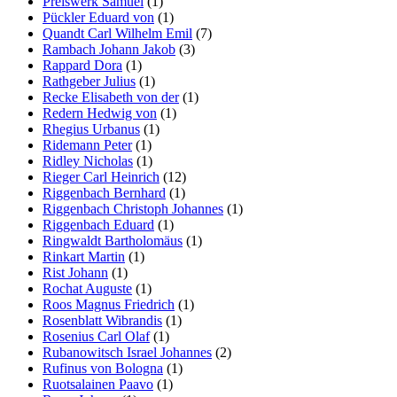
Preiswerk Samuel
(1)
Pückler Eduard von
(1)
Quandt Carl Wilhelm Emil
(7)
Rambach Johann Jakob
(3)
Rappard Dora
(1)
Rathgeber Julius
(1)
Recke Elisabeth von der
(1)
Redern Hedwig von
(1)
Rhegius Urbanus
(1)
Ridemann Peter
(1)
Ridley Nicholas
(1)
Rieger Carl Heinrich
(12)
Riggenbach Bernhard
(1)
Riggenbach Christoph Johannes
(1)
Riggenbach Eduard
(1)
Ringwaldt Bartholomäus
(1)
Rinkart Martin
(1)
Rist Johann
(1)
Rochat Auguste
(1)
Roos Magnus Friedrich
(1)
Rosenblatt Wibrandis
(1)
Rosenius Carl Olaf
(1)
Rubanowitsch Israel Johannes
(2)
Rufinus von Bologna
(1)
Ruotsalainen Paavo
(1)