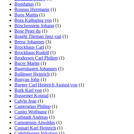
Bonifatius
(1)
Bonnus Herrmann
(1)
Boos Martin
(1)
Bora Katharina von
(1)
Böschenstein Johann
(1)
Bose Peter du
(1)
Braght Tileman Janz van
(1)
Brenz Johannes
(3)
Brockhaus Carl
(1)
Brockhaus Rudolf
(1)
Brodersen Carl Philipp
(1)
Bucer Martin
(1)
Bugenhagen Johannes
(1)
Bullinger Heinrich
(1)
Bunyan John
(1)
Burger Carl Heinrich August von
(1)
Burk Karl von
(1)
Bussemer Konrad
(1)
Calvin Jean
(1)
Camerarius Philipp
(1)
Capito Wolfgang
(1)
Carlstadt Andreas
(1)
Carnotensis Arnoldus
(1)
Caspari Karl Heinrich
(1)
Cattelsburger Nikolaus
(1)