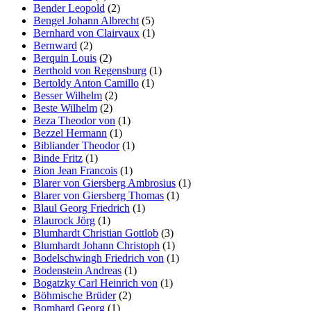
Bender Leopold
(2)
Bengel Johann Albrecht
(5)
Bernhard von Clairvaux
(1)
Bernward
(2)
Berquin Louis
(2)
Berthold von Regensburg
(1)
Bertoldy Anton Camillo
(1)
Besser Wilhelm
(2)
Beste Wilhelm
(2)
Beza Theodor von
(1)
Bezzel Hermann
(1)
Bibliander Theodor
(1)
Binde Fritz
(1)
Bion Jean Francois
(1)
Blarer von Giersberg Ambrosius
(1)
Blarer von Giersberg Thomas
(1)
Blaul Georg Friedrich
(1)
Blaurock Jörg
(1)
Blumhardt Christian Gottlob
(3)
Blumhardt Johann Christoph
(1)
Bodelschwingh Friedrich von
(1)
Bodenstein Andreas
(1)
Bogatzky Carl Heinrich von
(1)
Böhmische Brüder
(2)
Bomhard Georg
(1)