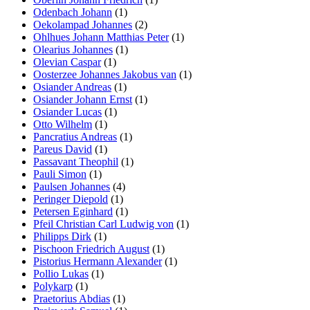
Odenbach Johann
(1)
Oekolampad Johannes
(2)
Ohlhues Johann Matthias Peter
(1)
Olearius Johannes
(1)
Olevian Caspar
(1)
Oosterzee Johannes Jakobus van
(1)
Osiander Andreas
(1)
Osiander Johann Ernst
(1)
Osiander Lucas
(1)
Otto Wilhelm
(1)
Pancratius Andreas
(1)
Pareus David
(1)
Passavant Theophil
(1)
Pauli Simon
(1)
Paulsen Johannes
(4)
Peringer Diepold
(1)
Petersen Eginhard
(1)
Pfeil Christian Carl Ludwig von
(1)
Philipps Dirk
(1)
Pischoon Friedrich August
(1)
Pistorius Hermann Alexander
(1)
Pollio Lukas
(1)
Polykarp
(1)
Praetorius Abdias
(1)