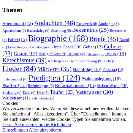
Themen
Andachten
(48)
Abendmahl
(12)
Apologie
(8)
Apologetik
(6)
Bekenntnis
(25)
Apostolikum
(7)
Bauernkrieg
(6)
Bekehrung
(6)
Bergpredigt
Biographie
(168)
Briefe
(45)
Bibel
(15)
David
(5)
Gebete
Gebet
(12)
freie Gnade
(10)
(8)
Erwählung
(7)
Eschatologie
(6)
(33)
Gnade
(17)
Jesus
(19)
Heiliger Geist
(9)
Heiligung
(6)
Heilung
(5)
Katechismus
(39)
Kirchenordnung
(9)
Kirchenjahr
(7)
Liebe
(6)
Lieder
(84)
Märtyrer
(35)
Nachfolge
(16)
Passion
(10)
Predigten
(124)
Psalmauslegung
(16)
Philemonbrief
(6)
Psalter
(17)
Reformationszeit
(15)
Sieben Worte
(10)
Rechtfertigung
(6)
Vaterunser
(30)
Täufer
(23)
Straßburg
(6)
Taufe
(6)
Trost
(5)
Waldenser
(11)
Zehn Gebote
(5)
Cookies
Wir verwenden Cookies. Wenn Sie diese annehmen wollen, klicken
Sie einfach auf "Alles akzeptieren". Über "Einstellungen" können
Sie auch auswählen, welche Cookie-Typen Sie annehmen wollen.
Lesen Sie unsere Cookie-Richtlinien
Einstellungen
Alles akzeptieren