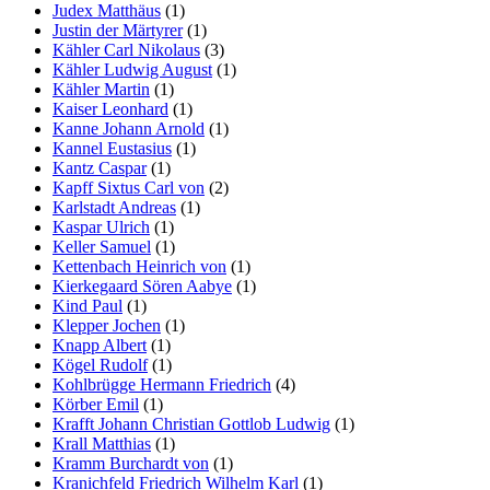
Judex Matthäus
(1)
Justin der Märtyrer
(1)
Kähler Carl Nikolaus
(3)
Kähler Ludwig August
(1)
Kähler Martin
(1)
Kaiser Leonhard
(1)
Kanne Johann Arnold
(1)
Kannel Eustasius
(1)
Kantz Caspar
(1)
Kapff Sixtus Carl von
(2)
Karlstadt Andreas
(1)
Kaspar Ulrich
(1)
Keller Samuel
(1)
Kettenbach Heinrich von
(1)
Kierkegaard Sören Aabye
(1)
Kind Paul
(1)
Klepper Jochen
(1)
Knapp Albert
(1)
Kögel Rudolf
(1)
Kohlbrügge Hermann Friedrich
(4)
Körber Emil
(1)
Krafft Johann Christian Gottlob Ludwig
(1)
Krall Matthias
(1)
Kramm Burchardt von
(1)
Kranichfeld Friedrich Wilhelm Karl
(1)