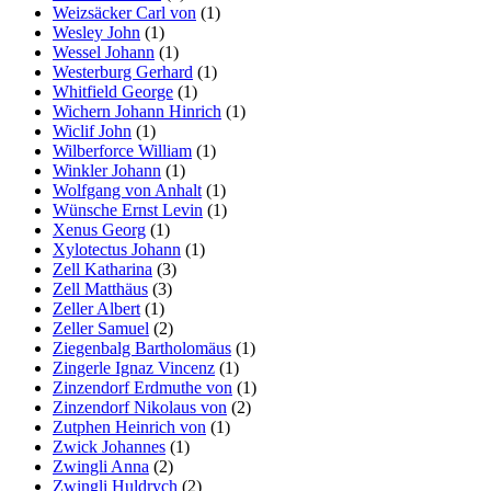
Weizsäcker Carl von
(1)
Wesley John
(1)
Wessel Johann
(1)
Westerburg Gerhard
(1)
Whitfield George
(1)
Wichern Johann Hinrich
(1)
Wiclif John
(1)
Wilberforce William
(1)
Winkler Johann
(1)
Wolfgang von Anhalt
(1)
Wünsche Ernst Levin
(1)
Xenus Georg
(1)
Xylotectus Johann
(1)
Zell Katharina
(3)
Zell Matthäus
(3)
Zeller Albert
(1)
Zeller Samuel
(2)
Ziegenbalg Bartholomäus
(1)
Zingerle Ignaz Vincenz
(1)
Zinzendorf Erdmuthe von
(1)
Zinzendorf Nikolaus von
(2)
Zutphen Heinrich von
(1)
Zwick Johannes
(1)
Zwingli Anna
(2)
Zwingli Huldrych
(2)