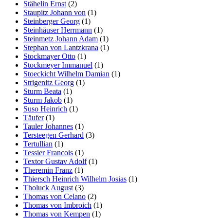
Stähelin Ernst
(2)
Staupitz Johann von
(1)
Steinberger Georg
(1)
Steinhäuser Herrmann
(1)
Steinmetz Johann Adam
(1)
Stephan von Lantzkrana
(1)
Stockmayer Otto
(1)
Stockmeyer Immanuel
(1)
Stoeckicht Wilhelm Damian
(1)
Strigenitz Georg
(1)
Sturm Beata
(1)
Sturm Jakob
(1)
Suso Heinrich
(1)
Täufer
(1)
Tauler Johannes
(1)
Tersteegen Gerhard
(3)
Tertullian
(1)
Tessier Francois
(1)
Textor Gustav Adolf
(1)
Theremin Franz
(1)
Thiersch Heinrich Wilhelm Josias
(1)
Tholuck August
(3)
Thomas von Celano
(2)
Thomas von Imbroich
(1)
Thomas von Kempen
(1)