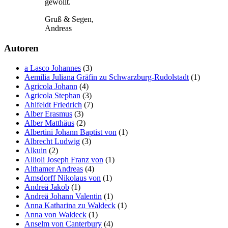
gewollt.
Gruß & Segen,
Andreas
Autoren
a Lasco Johannes
(3)
Aemilia Juliana Gräfin zu Schwarzburg-Rudolstadt
(1)
Agricola Johann
(4)
Agricola Stephan
(3)
Ahlfeldt Friedrich
(7)
Alber Erasmus
(3)
Alber Matthäus
(2)
Albertini Johann Baptist von
(1)
Albrecht Ludwig
(3)
Alkuin
(2)
Allioli Joseph Franz von
(1)
Althamer Andreas
(4)
Amsdorff Nikolaus von
(1)
Andreä Jakob
(1)
Andreä Johann Valentin
(1)
Anna Katharina zu Waldeck
(1)
Anna von Waldeck
(1)
Anselm von Canterbury
(4)