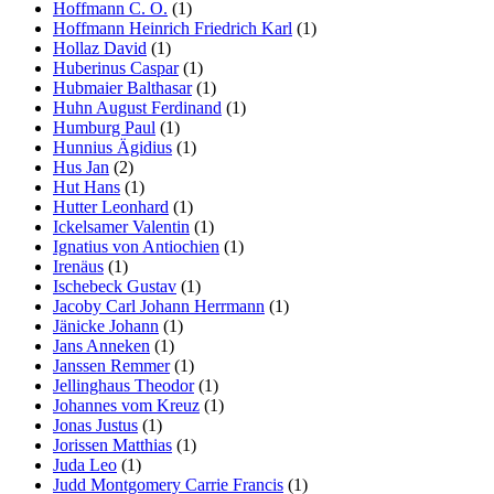
Hoffmann C. O.
(1)
Hoffmann Heinrich Friedrich Karl
(1)
Hollaz David
(1)
Huberinus Caspar
(1)
Hubmaier Balthasar
(1)
Huhn August Ferdinand
(1)
Humburg Paul
(1)
Hunnius Ägidius
(1)
Hus Jan
(2)
Hut Hans
(1)
Hutter Leonhard
(1)
Ickelsamer Valentin
(1)
Ignatius von Antiochien
(1)
Irenäus
(1)
Ischebeck Gustav
(1)
Jacoby Carl Johann Herrmann
(1)
Jänicke Johann
(1)
Jans Anneken
(1)
Janssen Remmer
(1)
Jellinghaus Theodor
(1)
Johannes vom Kreuz
(1)
Jonas Justus
(1)
Jorissen Matthias
(1)
Juda Leo
(1)
Judd Montgomery Carrie Francis
(1)