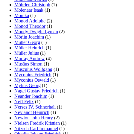
Möhrlen Christoph
(1)
Molenaar Isaak
(1)
Monika
(1)
Monod Adolphe
(2)
Monod Theodor
(1)
Moody Dwight Lyman
(2)
Mörlin Joachim
(1)
Müller Georg
(1)
Müller Heinrich
(1)
Müller Julius
(1)
Murray Andrew
(4)
Musäus Simon
(1)
Musculus Wolfgang
(1)
Myconius Friedrich
(1)
Myconius Oswald
(1)
Mylius Georg
(1)
Nagel Gustav Friedrich
(1)
Neander Joachim
(1)
Neff Felix
(1)
Nerses IV. Schnorhali
(1)
Neviandt Heinrich
(1)
Newton John Henry
(2)
Nielsen Fredrik Kristian
(1)
Nitzsch Carl Immanuel
(1)
Oberlin Johann Friedrich
(1)