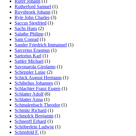
Rurer Johann
(1)
Rutherford Samuel
(1)
Ruysbroek Johann
(1)
Ryle John Charles
(3)
Saccus Siegfried
(1)
Sachs Hans
(2)
Salathe Philipp
(1)
Sam Conrad
(1)
Sander Friedrich Immanuel
(1)
Sarcerius Erasmus
(1)
Sartorius Karl
(1)
Sattler Michael
(1)
Savonarola Girolamo
(1)
Scheppler Luise
(2)
Schick August Hermann
(1)
Schihelius Johannes
(1)
Schlachter Franz Eugen
(1)
Schlatter Adolf
(6)
Schlatter Anna
(1)
Schmalenbach Theodor
(1)
Schmitz Richard
(1)
Schmolck Benjamin
(1)
Schnepff Erhard
(1)
Schöberlein Ludwig
(1)
Schönfeld F.
(1)