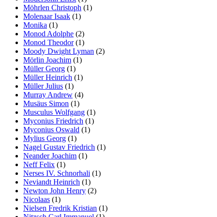
Möhrlen Christoph
(1)
Molenaar Isaak
(1)
Monika
(1)
Monod Adolphe
(2)
Monod Theodor
(1)
Moody Dwight Lyman
(2)
Mörlin Joachim
(1)
Müller Georg
(1)
Müller Heinrich
(1)
Müller Julius
(1)
Murray Andrew
(4)
Musäus Simon
(1)
Musculus Wolfgang
(1)
Myconius Friedrich
(1)
Myconius Oswald
(1)
Mylius Georg
(1)
Nagel Gustav Friedrich
(1)
Neander Joachim
(1)
Neff Felix
(1)
Nerses IV. Schnorhali
(1)
Neviandt Heinrich
(1)
Newton John Henry
(2)
Nicolaas
(1)
Nielsen Fredrik Kristian
(1)
Nitzsch Carl Immanuel
(1)