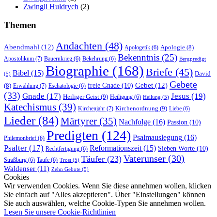
Zwingli Huldrych
(2)
Themen
Andachten
(48)
Abendmahl
(12)
Apologie
(8)
Apologetik
(6)
Bekenntnis
(25)
Apostolikum
(7)
Bauernkrieg
(6)
Bekehrung
(6)
Bergpredigt
Biographie
(168)
Briefe
(45)
Bibel
(15)
David
(5)
Gebete
Gebet
(12)
freie Gnade
(10)
(8)
Erwählung
(7)
Eschatologie
(6)
(33)
Gnade
(17)
Jesus
(19)
Heiliger Geist
(9)
Heiligung
(6)
Heilung
(5)
Katechismus
(39)
Kirchenordnung
(9)
Kirchenjahr
(7)
Liebe
(6)
Lieder
(84)
Märtyrer
(35)
Nachfolge
(16)
Passion
(10)
Predigten
(124)
Psalmauslegung
(16)
Philemonbrief
(6)
Psalter
(17)
Reformationszeit
(15)
Sieben Worte
(10)
Rechtfertigung
(6)
Vaterunser
(30)
Täufer
(23)
Straßburg
(6)
Taufe
(6)
Trost
(5)
Waldenser
(11)
Zehn Gebote
(5)
Cookies
Wir verwenden Cookies. Wenn Sie diese annehmen wollen, klicken
Sie einfach auf "Alles akzeptieren". Über "Einstellungen" können
Sie auch auswählen, welche Cookie-Typen Sie annehmen wollen.
Lesen Sie unsere Cookie-Richtlinien