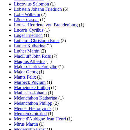
Liscovius Salomon
(1)
Lobstein Johann Friedrich
(6)
Löhe Wilhelm
(2)
Löner Caspar
(1)
Louise Henriette von Brandenburg
(1)
Lucaris Cyrillus
(1)
Luger Friedrich
(1)
Luthardt Christoph Ernst
(2)
Luther Katharina
(1)
Luther Martin
(2)
MacDuff John Ross
(7)
Magnus Albertus
(1)
Major Charles Forsythe
(1)
Major Georg
(1)
Mantz Felix
(1)
Marbeck Pilgram
(1)
Marheineke Philipp
(1)
Mathesius Johann
(1)
Melanchthon Katharina
(1)
Melanchthon Philipp
(2)
Mencel Hieronymus
(1)
Menken Gottfried
(1)
Merle d'Aubigné Jean Henri
(1)
Mirus Martin
(1)
Modersohn Ernst
(1)