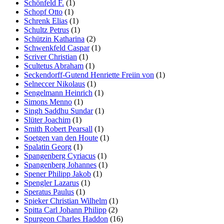
Schönfeld F.
(1)
Schopf Otto
(1)
Schrenk Elias
(1)
Schultz Petrus
(1)
Schützin Katharina
(2)
Schwenkfeld Caspar
(1)
Scriver Christian
(1)
Scultetus Abraham
(1)
Seckendorff-Gutend Henriette Freiin von
(1)
Selneccer Nikolaus
(1)
Sengelmann Heinrich
(1)
Simons Menno
(1)
Singh Saddhu Sundar
(1)
Slüter Joachim
(1)
Smith Robert Pearsall
(1)
Soetgen van den Houte
(1)
Spalatin Georg
(1)
Spangenberg Cyriacus
(1)
Spangenberg Johannes
(1)
Spener Philipp Jakob
(1)
Spengler Lazarus
(1)
Speratus Paulus
(1)
Spieker Christian Wilhelm
(1)
Spitta Carl Johann Philipp
(2)
Spurgeon Charles Haddon
(16)