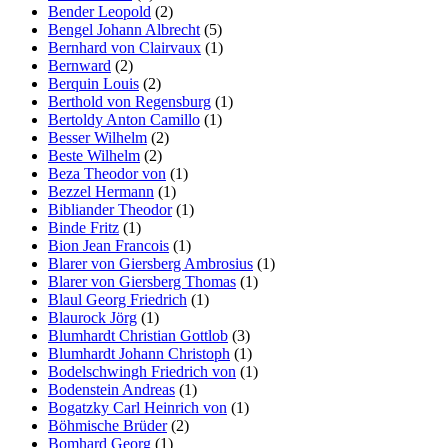
Bender Leopold
(2)
Bengel Johann Albrecht
(5)
Bernhard von Clairvaux
(1)
Bernward
(2)
Berquin Louis
(2)
Berthold von Regensburg
(1)
Bertoldy Anton Camillo
(1)
Besser Wilhelm
(2)
Beste Wilhelm
(2)
Beza Theodor von
(1)
Bezzel Hermann
(1)
Bibliander Theodor
(1)
Binde Fritz
(1)
Bion Jean Francois
(1)
Blarer von Giersberg Ambrosius
(1)
Blarer von Giersberg Thomas
(1)
Blaul Georg Friedrich
(1)
Blaurock Jörg
(1)
Blumhardt Christian Gottlob
(3)
Blumhardt Johann Christoph
(1)
Bodelschwingh Friedrich von
(1)
Bodenstein Andreas
(1)
Bogatzky Carl Heinrich von
(1)
Böhmische Brüder
(2)
Bomhard Georg
(1)