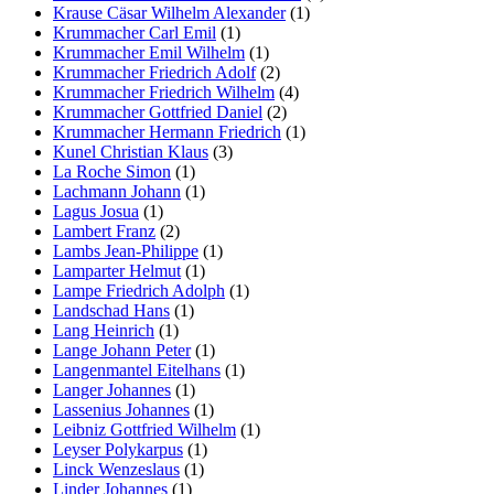
Krause Cäsar Wilhelm Alexander
(1)
Krummacher Carl Emil
(1)
Krummacher Emil Wilhelm
(1)
Krummacher Friedrich Adolf
(2)
Krummacher Friedrich Wilhelm
(4)
Krummacher Gottfried Daniel
(2)
Krummacher Hermann Friedrich
(1)
Kunel Christian Klaus
(3)
La Roche Simon
(1)
Lachmann Johann
(1)
Lagus Josua
(1)
Lambert Franz
(2)
Lambs Jean-Philippe
(1)
Lamparter Helmut
(1)
Lampe Friedrich Adolph
(1)
Landschad Hans
(1)
Lang Heinrich
(1)
Lange Johann Peter
(1)
Langenmantel Eitelhans
(1)
Langer Johannes
(1)
Lassenius Johannes
(1)
Leibniz Gottfried Wilhelm
(1)
Leyser Polykarpus
(1)
Linck Wenzeslaus
(1)
Linder Johannes
(1)