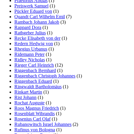
Praetorius Abdias
(1)
Preiswerk Samuel
(1)
Pückler Eduard von
(1)
Quandt Carl Wilhelm Emil
(7)
Rambach Johann Jakob
(3)
Rappard Dora
(1)
Rathgeber Julius
(1)
Recke Elisabeth von der
(1)
Redern Hedwig von
(1)
Rhegius Urbanus
(1)
Ridemann Peter
(1)
Ridley Nicholas
(1)
Rieger Carl Heinrich
(12)
Riggenbach Bernhard
(1)
Riggenbach Christoph Johannes
(1)
Riggenbach Eduard
(1)
Ringwaldt Bartholomäus
(1)
Rinkart Martin
(1)
Rist Johann
(1)
Rochat Auguste
(1)
Roos Magnus Friedrich
(1)
Rosenblatt Wibrandis
(1)
Rosenius Carl Olaf
(1)
Rubanowitsch Israel Johannes
(2)
Rufinus von Bologna
(1)