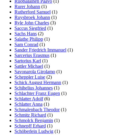
Ruotsalainen Paavo
(1)
Rurer Johann
(1)
Rutherford Samuel
(1)
Ruysbroek Johann
(1)
Ryle John Charles
(3)
Saccus Siegfried
(1)
Sachs Hans
(2)
Salathe Philipp
(1)
Sam Conrad
(1)
Sander Friedrich Immanuel
(1)
Sarcerius Erasmus
(1)
Sartorius Karl
(1)
Sattler Michael
(1)
Savonarola Girolamo
(1)
Scheppler Luise
(2)
Schick August Hermann
(1)
Schihelius Johannes
(1)
Schlachter Franz Eugen
(1)
Schlatter Adolf
(6)
Schlatter Anna
(1)
Schmalenbach Theodor
(1)
Schmitz Richard
(1)
Schmolck Benjamin
(1)
Schnepff Erhard
(1)
Schöberlein Ludwig
(1)