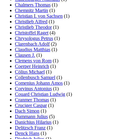
Chalmers Thomas
(1)
Chemnitz Martin
(1)
Christian I. von Sachsen
(1)
Christlieb Alfred
(1)
Christlieb Theodor
(1)
Christoffel Raget
(4)
Chrysologus Petrus
(1)
Clarenbach Adolf
(2)
Claudius Matthias
(1)
Clausen J.
(1)
Clemens von Rom
(1)
Coerper Heinrich
(1)
Cölius Michael
(1)
Collenbusch Samuel
(1)
Comenius Johann Amos
(1)
Corvinus Antonius
(1)
Couard Christian Ludwig
(1)
Cranmer Thomas
(1)
Cruciger Caspar
(1)
Dach Simon
(1)
Dammann Julius
(5)
Danichius Hilarius
(1)
Delitzsch Franz
(1)
Denck Hans
(1)
Diedrich Julius
(1)