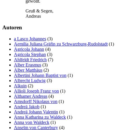
gewollt.
Gruß & Segen,
Andreas
Autoren
a Lasco Johannes
(3)
Aemilia Juliana Gräfin zu Schwarzburg-Rudolstadt
(1)
Agricola Johann
(4)
Agricola Stephan
(3)
Ahlfeldt Friedrich
(7)
Alber Erasmus
(3)
Alber Matthäus
(2)
Albertini Johann Baptist von
(1)
Albrecht Ludwig
(3)
Alkuin
(2)
Allioli Joseph Franz von
(1)
Althamer Andreas
(4)
Amsdorff Nikolaus von
(1)
Andreä Jakob
(1)
Andreä Johann Valentin
(1)
Anna Katharina zu Waldeck
(1)
Anna von Waldeck
(1)
Anselm von Canterbury
(4)