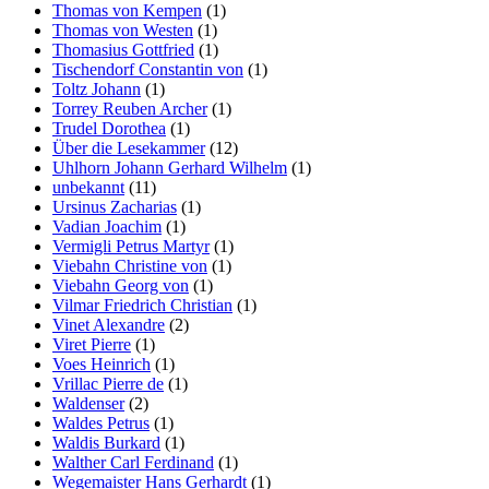
Thomas von Kempen
(1)
Thomas von Westen
(1)
Thomasius Gottfried
(1)
Tischendorf Constantin von
(1)
Toltz Johann
(1)
Torrey Reuben Archer
(1)
Trudel Dorothea
(1)
Über die Lesekammer
(12)
Uhlhorn Johann Gerhard Wilhelm
(1)
unbekannt
(11)
Ursinus Zacharias
(1)
Vadian Joachim
(1)
Vermigli Petrus Martyr
(1)
Viebahn Christine von
(1)
Viebahn Georg von
(1)
Vilmar Friedrich Christian
(1)
Vinet Alexandre
(2)
Viret Pierre
(1)
Voes Heinrich
(1)
Vrillac Pierre de
(1)
Waldenser
(2)
Waldes Petrus
(1)
Waldis Burkard
(1)
Walther Carl Ferdinand
(1)
Wegemaister Hans Gerhardt
(1)