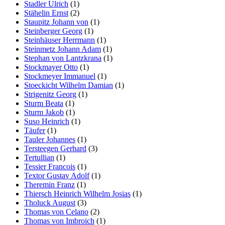
Stadler Ulrich
(1)
Stähelin Ernst
(2)
Staupitz Johann von
(1)
Steinberger Georg
(1)
Steinhäuser Herrmann
(1)
Steinmetz Johann Adam
(1)
Stephan von Lantzkrana
(1)
Stockmayer Otto
(1)
Stockmeyer Immanuel
(1)
Stoeckicht Wilhelm Damian
(1)
Strigenitz Georg
(1)
Sturm Beata
(1)
Sturm Jakob
(1)
Suso Heinrich
(1)
Täufer
(1)
Tauler Johannes
(1)
Tersteegen Gerhard
(3)
Tertullian
(1)
Tessier Francois
(1)
Textor Gustav Adolf
(1)
Theremin Franz
(1)
Thiersch Heinrich Wilhelm Josias
(1)
Tholuck August
(3)
Thomas von Celano
(2)
Thomas von Imbroich
(1)