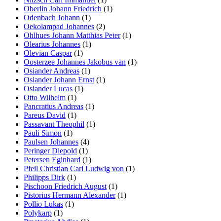
Oberlin Johann Friedrich
(1)
Odenbach Johann
(1)
Oekolampad Johannes
(2)
Ohlhues Johann Matthias Peter
(1)
Olearius Johannes
(1)
Olevian Caspar
(1)
Oosterzee Johannes Jakobus van
(1)
Osiander Andreas
(1)
Osiander Johann Ernst
(1)
Osiander Lucas
(1)
Otto Wilhelm
(1)
Pancratius Andreas
(1)
Pareus David
(1)
Passavant Theophil
(1)
Pauli Simon
(1)
Paulsen Johannes
(4)
Peringer Diepold
(1)
Petersen Eginhard
(1)
Pfeil Christian Carl Ludwig von
(1)
Philipps Dirk
(1)
Pischoon Friedrich August
(1)
Pistorius Hermann Alexander
(1)
Pollio Lukas
(1)
Polykarp
(1)