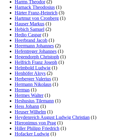
Harms Theodor
(2)
Harnack Theodosius
(1)
Härter Franz-Heinrich
(3)
Hartmut von Cronberg
(1)
Hauser Markus
(1)
Hebich Samuel
(2)
Hedio Caspar
(1)
Heerbrand Jacob
(1)
Heermann Johannes
(2)
Hefentreger Johannes
(1)
Hegendorph Christoph
(1)
Helfrich Franz Joseph
(1)
Helmbold Ludwig
(1)
Henhöfer Aloys
(2)
Herberger Valerius
(1)
Hermann Nikolaus
(1)
Hermas
(1)
Hermes Walter
(1)
Heshusius Tilemann
(1)
Hess Johann
(1)
Heuser Wilhelm
(1)
Heydenreich August Ludwig Christian
(1)
Hieronimus von Prag
(1)
Hiller Philipp Friedrich
(1)
Hofacker Ludwig
(1)