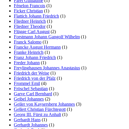
Farel Guillaume
(1)
Fénelon Francois
(1)
Ficker Christian
(1)
Flattich Johann Friedrich
(1)
Fliedner Heinrich
(1)
Fliedner Theodor
(1)
Flügge Carl August
(2)
Forstmann Johann Gangolf Wilhelm
(1)
Franck Salomo
(1)
Francke August Hermann
(1)
Franke Heinrich
(1)
Franz Johann Friedrich
(1)
Freder Johann
(1)
Freylinghausen Johannes Anastasius
(1)
Friedrich der Weise
(1)
Friedrich von der Pfalz
(1)
Frommel Emil
(4)
Fröschel Sebastian
(1)
Garve Carl Bernhard
(1)
Geibel Johannes
(2)
Geiler von Kaysersberg Johannes
(3)
Gellert Christian Fürchtegott
(1)
Georg III. Fürst zu Anhalt
(1)
Gerhardt Hans
(1)
Gerhardt Johannes
(1)