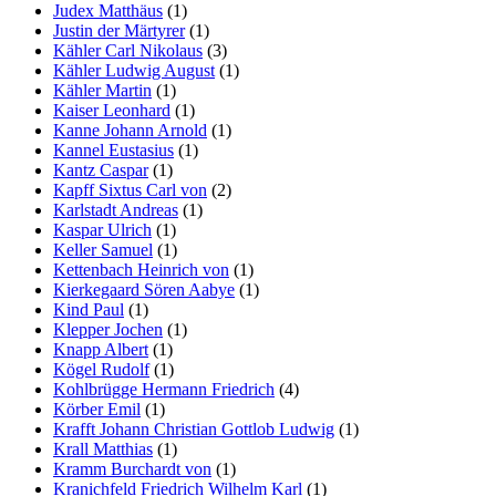
Judex Matthäus
(1)
Justin der Märtyrer
(1)
Kähler Carl Nikolaus
(3)
Kähler Ludwig August
(1)
Kähler Martin
(1)
Kaiser Leonhard
(1)
Kanne Johann Arnold
(1)
Kannel Eustasius
(1)
Kantz Caspar
(1)
Kapff Sixtus Carl von
(2)
Karlstadt Andreas
(1)
Kaspar Ulrich
(1)
Keller Samuel
(1)
Kettenbach Heinrich von
(1)
Kierkegaard Sören Aabye
(1)
Kind Paul
(1)
Klepper Jochen
(1)
Knapp Albert
(1)
Kögel Rudolf
(1)
Kohlbrügge Hermann Friedrich
(4)
Körber Emil
(1)
Krafft Johann Christian Gottlob Ludwig
(1)
Krall Matthias
(1)
Kramm Burchardt von
(1)
Kranichfeld Friedrich Wilhelm Karl
(1)