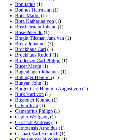
Bonifatius
(1)
Bonnus Herrmann
(1)
Boos Martin
(1)
Bora Katharina von
(1)
Böschenstein Johann
(1)
Bose Peter du
(1)
Braght Tileman Janz van
(1)
Brenz Johannes
(3)
Brockhaus Carl
(1)
Brockhaus Rudolf
(1)
Brodersen Carl Philipp
(1)
Bucer Martin
(1)
Bugenhagen Johannes
(1)
Bullinger Heinrich
(1)
Bunyan John
(1)
Burger Carl Heinrich August von
(1)
Burk Karl von
(1)
Bussemer Konrad
(1)
Calvin Jean
(1)
Camerarius Philipp
(1)
Capito Wolfgang
(1)
Carlstadt Andreas
(1)
Carnotensis Arnoldus
(1)
Caspari Karl Heinrich
(1)
Cattelsburger Nikolaus
(1)