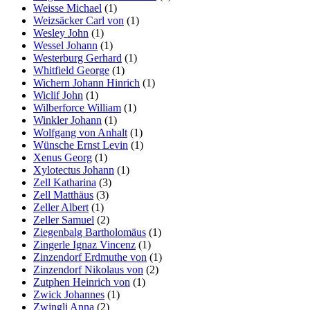
Weisse Michael
(1)
Weizsäcker Carl von
(1)
Wesley John
(1)
Wessel Johann
(1)
Westerburg Gerhard
(1)
Whitfield George
(1)
Wichern Johann Hinrich
(1)
Wiclif John
(1)
Wilberforce William
(1)
Winkler Johann
(1)
Wolfgang von Anhalt
(1)
Wünsche Ernst Levin
(1)
Xenus Georg
(1)
Xylotectus Johann
(1)
Zell Katharina
(3)
Zell Matthäus
(3)
Zeller Albert
(1)
Zeller Samuel
(2)
Ziegenbalg Bartholomäus
(1)
Zingerle Ignaz Vincenz
(1)
Zinzendorf Erdmuthe von
(1)
Zinzendorf Nikolaus von
(2)
Zutphen Heinrich von
(1)
Zwick Johannes
(1)
Zwingli Anna
(2)