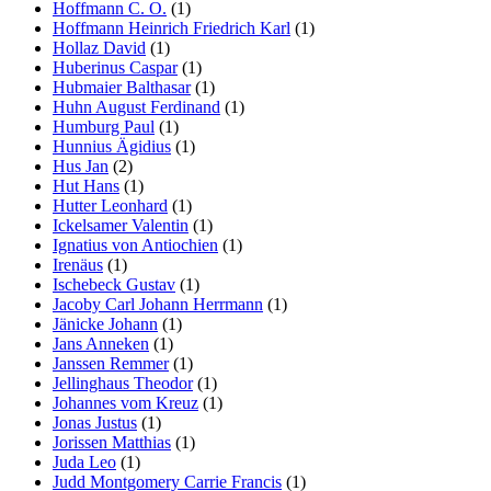
Hoffmann C. O.
(1)
Hoffmann Heinrich Friedrich Karl
(1)
Hollaz David
(1)
Huberinus Caspar
(1)
Hubmaier Balthasar
(1)
Huhn August Ferdinand
(1)
Humburg Paul
(1)
Hunnius Ägidius
(1)
Hus Jan
(2)
Hut Hans
(1)
Hutter Leonhard
(1)
Ickelsamer Valentin
(1)
Ignatius von Antiochien
(1)
Irenäus
(1)
Ischebeck Gustav
(1)
Jacoby Carl Johann Herrmann
(1)
Jänicke Johann
(1)
Jans Anneken
(1)
Janssen Remmer
(1)
Jellinghaus Theodor
(1)
Johannes vom Kreuz
(1)
Jonas Justus
(1)
Jorissen Matthias
(1)
Juda Leo
(1)
Judd Montgomery Carrie Francis
(1)