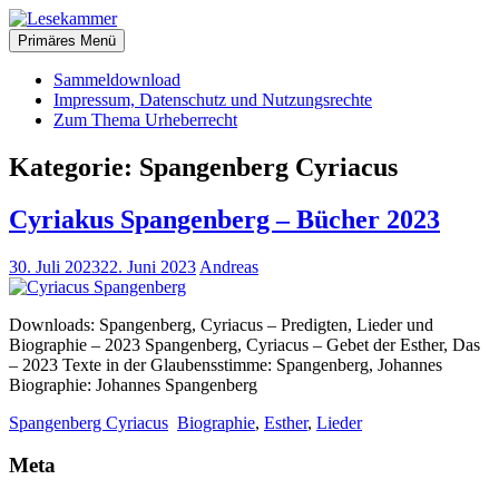
Zum
christliche Bücher zum kostenlosen Download
Inhalt
Primäres Menü
Lesekammer
springen
Sammeldownload
Impressum, Datenschutz und Nutzungsrechte
Zum Thema Urheberrecht
Kategorie:
Spangenberg Cyriacus
Cyriakus Spangenberg – Bücher 2023
30. Juli 2023
22. Juni 2023
Andreas
Downloads: Spangenberg, Cyriacus – Predigten, Lieder und
Biographie – 2023 Spangenberg, Cyriacus – Gebet der Esther, Das
– 2023 Texte in der Glaubensstimme: Spangenberg, Johannes
Biographie: Johannes Spangenberg
Spangenberg Cyriacus
Biographie
,
Esther
,
Lieder
Meta