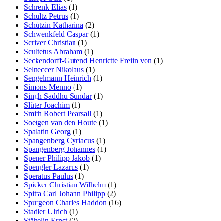
Schrenk Elias
(1)
Schultz Petrus
(1)
Schützin Katharina
(2)
Schwenkfeld Caspar
(1)
Scriver Christian
(1)
Scultetus Abraham
(1)
Seckendorff-Gutend Henriette Freiin von
(1)
Selneccer Nikolaus
(1)
Sengelmann Heinrich
(1)
Simons Menno
(1)
Singh Saddhu Sundar
(1)
Slüter Joachim
(1)
Smith Robert Pearsall
(1)
Soetgen van den Houte
(1)
Spalatin Georg
(1)
Spangenberg Cyriacus
(1)
Spangenberg Johannes
(1)
Spener Philipp Jakob
(1)
Spengler Lazarus
(1)
Speratus Paulus
(1)
Spieker Christian Wilhelm
(1)
Spitta Carl Johann Philipp
(2)
Spurgeon Charles Haddon
(16)
Stadler Ulrich
(1)
Stähelin Ernst
(2)