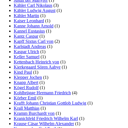
Justin der Märtyrer
(1)
Kähler Carl Nikolaus
(3)
Kähler Ludwig August
(1)
Kähler Martin
(1)
Kaiser Leonhard
(1)
Kanne Johann Arnold
(1)
Kannel Eustasius
(1)
Kantz Caspar
(1)
Kapff Sixtus Carl von
(2)
Karlstadt Andreas
(1)
Kaspar Ulrich
(1)
Keller Samuel
(1)
Kettenbach Heinrich von
(1)
Kierkegaard Sören Aabye
(1)
Kind Paul
(1)
Klepper Jochen
(1)
Knapp Albert
(1)
Kögel Rudolf
(1)
Kohlbrügge Hermann Friedrich
(4)
Körber Emil
(1)
Krafft Johann Christian Gottlob Ludwig
(1)
Krall Matthias
(1)
Kramm Burchardt von
(1)
Kranichfeld Friedrich Wilhelm Karl
(1)
Krause Cäsar Wilhelm Alexander
(1)