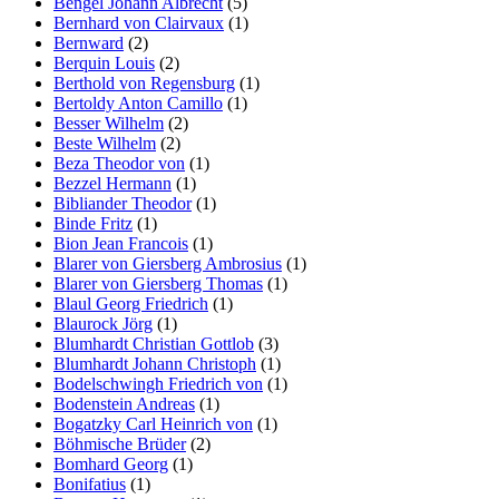
Bengel Johann Albrecht
(5)
Bernhard von Clairvaux
(1)
Bernward
(2)
Berquin Louis
(2)
Berthold von Regensburg
(1)
Bertoldy Anton Camillo
(1)
Besser Wilhelm
(2)
Beste Wilhelm
(2)
Beza Theodor von
(1)
Bezzel Hermann
(1)
Bibliander Theodor
(1)
Binde Fritz
(1)
Bion Jean Francois
(1)
Blarer von Giersberg Ambrosius
(1)
Blarer von Giersberg Thomas
(1)
Blaul Georg Friedrich
(1)
Blaurock Jörg
(1)
Blumhardt Christian Gottlob
(3)
Blumhardt Johann Christoph
(1)
Bodelschwingh Friedrich von
(1)
Bodenstein Andreas
(1)
Bogatzky Carl Heinrich von
(1)
Böhmische Brüder
(2)
Bomhard Georg
(1)
Bonifatius
(1)