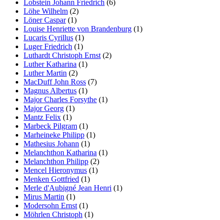
Lobstein Johann Friedrich
(6)
Löhe Wilhelm
(2)
Löner Caspar
(1)
Louise Henriette von Brandenburg
(1)
Lucaris Cyrillus
(1)
Luger Friedrich
(1)
Luthardt Christoph Ernst
(2)
Luther Katharina
(1)
Luther Martin
(2)
MacDuff John Ross
(7)
Magnus Albertus
(1)
Major Charles Forsythe
(1)
Major Georg
(1)
Mantz Felix
(1)
Marbeck Pilgram
(1)
Marheineke Philipp
(1)
Mathesius Johann
(1)
Melanchthon Katharina
(1)
Melanchthon Philipp
(2)
Mencel Hieronymus
(1)
Menken Gottfried
(1)
Merle d'Aubigné Jean Henri
(1)
Mirus Martin
(1)
Modersohn Ernst
(1)
Möhrlen Christoph
(1)