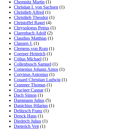
Chemnitz Martin
(1)
Christian I. von Sachsen
(1)
Christlieb Alfred
(1)
Christlieb Theodor
(1)
Christoffel Raget
(4)
Chrysologus Petrus
(1)
Clarenbach Adolf
(2)
Claudius Matthias
(1)
Clausen J.
(1)
Clemens von Rom
(1)
Coerper Heinrich
(1)
Cölius Michael
(1)
Collenbusch Samuel
(1)
Comenius Johann Amos
(1)
Corvinus Antonius
(1)
Couard Christian Ludwig
(1)
Cranmer Thomas
(1)
Cruciger Caspar
(1)
Dach Simon
(1)
Dammann Julius
(5)
Danichius Hilarius
(1)
Delitzsch Franz
(1)
Denck Hans
(1)
Diedrich Julius
(1)
Dieterich Veit
(1)