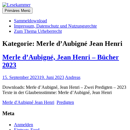
Zum
christliche Bücher zum kostenlosen Download
Inhalt
Primäres Menü
Lesekammer
springen
Sammeldownload
Impressum, Datenschutz und Nutzungsrechte
Zum Thema Urheberrecht
Kategorie:
Merle d’Aubigné Jean Henri
Merle d’Aubigné, Jean Henri – Bücher
2023
15. September 2023
19. Juni 2023
Andreas
Downloads: Merle d’Aubigné, Jean Henri – Zwei Predigten – 2023
Texte in der Glaubensstimme: Merle d’Aubigné, Jean Henri
Merle d'Aubigné Jean Henri
Predigten
Meta
Anmelden
Eintrags-Feed