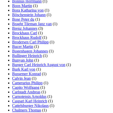
Bonnus Herrmann
(1)
Boos Martin
(1)
Bora Katharina von
(1)
Böschenstein Johann
(1)
Bose Peter du
(1)
Braght Tileman Janz van
(1)
Brenz Johannes
(3)
Brockhaus Carl
(1)
Brockhaus Rudolf
(1)
Brodersen Carl Philipp
(1)
Bucer Martin
(1)
Bugenhagen Johannes
(1)
Bullinger Heinrich
(1)
Bunyan John
(1)
Burger Carl Heinrich August von
(1)
Burk Karl von
(1)
Bussemer Konrad
(1)
Calvin Jean
(1)
Camerarius Philipp
(1)
Capito Wolfgang
(1)
Carlstadt Andreas
(1)
Carnotensis Arnoldus
(1)
Caspari Karl Heinrich
(1)
Cattelsburger Nikolaus
(1)
Chalmers Thomas
(1)