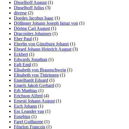
Disselhoff August
(1)
Disselhoff Julius
(3)
diverse
(2)
Doedes Jacobus Isaac
(1)
Döllinger Johann Joseph Ignaz von
(1)
Döring Carl August
(1)
Draconites Johannes
(1)
Eber Paul
(1)
Eberlin von Günzburg Johann
(1)
Ebrard Johann Heinrich August
(3)
Eckbert
(1)
Edwards Jonathan
(1)
Egli Emil
(1)
Elisabeth von Braunschweig
(1)
Elisabeth von Thüringen
(1)
Engelhardt Eduard
(1)
Engels Jakob Gerhard
(1)
Erb Matthias
(1)
Erichson Alfred
(4)
Ernesti Johann August
(1)
Esch Johann
(1)
Ess Leander van
(1)
Eusebius
(1)
Farel Guillaume
(1)
Fénelon Francois
(1)