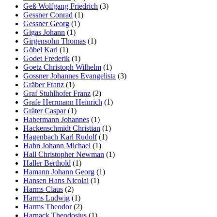
Geß Wolfgang Friedrich
(3)
Gessner Conrad
(1)
Gessner Georg
(1)
Gigas Johann
(1)
Girgensohn Thomas
(1)
Göbel Karl
(1)
Godet Frederik
(1)
Goetz Christoph Wilhelm
(1)
Gossner Johannes Evangelista
(3)
Gräber Franz
(1)
Graf Stuhlhofer Franz
(2)
Grafe Herrmann Heinrich
(1)
Gräter Caspar
(1)
Habermann Johannes
(1)
Hackenschmidt Christian
(1)
Hagenbach Karl Rudolf
(1)
Hahn Johann Michael
(1)
Hall Christopher Newman
(1)
Haller Berthold
(1)
Hamann Johann Georg
(1)
Hansen Hans Nicolai
(1)
Harms Claus
(2)
Harms Ludwig
(1)
Harms Theodor
(2)
Harnack Theodosius
(1)