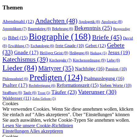
Themen
Andachten
(48)
Abendmahl
(12)
Apologie
(8)
Apologetik
(6)
Bekenntnis
(25)
Apostolikum
(7)
Bauernkrieg
(6)
Bekehrung
(6)
Bergpredigt
Biographie
(168)
Briefe
(45)
Bibel
(15)
David
(5)
Gebete
Gebet
(12)
freie Gnade
(10)
(8)
Erwählung
(7)
Eschatologie
(6)
(33)
Gnade
(17)
Jesus
(19)
Heiliger Geist
(9)
Heiligung
(6)
Heilung
(5)
Katechismus
(39)
Kirchenordnung
(9)
Kirchenjahr
(7)
Liebe
(6)
Lieder
(84)
Märtyrer
(35)
Nachfolge
(16)
Passion
(10)
Predigten
(124)
Psalmauslegung
(16)
Philemonbrief
(6)
Psalter
(17)
Reformationszeit
(15)
Sieben Worte
(10)
Rechtfertigung
(6)
Vaterunser
(30)
Täufer
(23)
Straßburg
(6)
Taufe
(6)
Trost
(5)
Waldenser
(11)
Zehn Gebote
(5)
Cookies
Wir verwenden Cookies. Wenn Sie diese annehmen wollen, klicken
Sie einfach auf "Alles akzeptieren". Über "Einstellungen" können
Sie auch auswählen, welche Cookie-Typen Sie annehmen wollen.
Lesen Sie unsere Cookie-Richtlinien
Einstellungen
Alles akzeptieren
Cookies