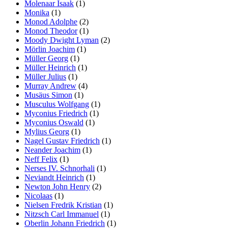
Molenaar Isaak
(1)
Monika
(1)
Monod Adolphe
(2)
Monod Theodor
(1)
Moody Dwight Lyman
(2)
Mörlin Joachim
(1)
Müller Georg
(1)
Müller Heinrich
(1)
Müller Julius
(1)
Murray Andrew
(4)
Musäus Simon
(1)
Musculus Wolfgang
(1)
Myconius Friedrich
(1)
Myconius Oswald
(1)
Mylius Georg
(1)
Nagel Gustav Friedrich
(1)
Neander Joachim
(1)
Neff Felix
(1)
Nerses IV. Schnorhali
(1)
Neviandt Heinrich
(1)
Newton John Henry
(2)
Nicolaas
(1)
Nielsen Fredrik Kristian
(1)
Nitzsch Carl Immanuel
(1)
Oberlin Johann Friedrich
(1)