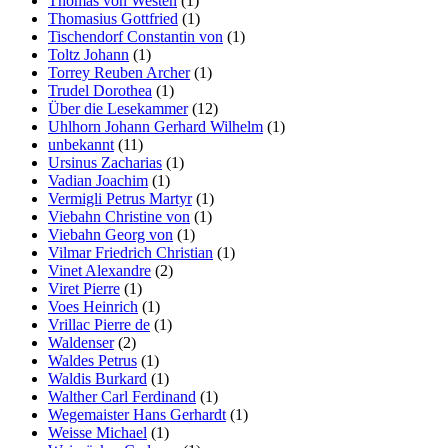
Thomas von Westen
(1)
Thomasius Gottfried
(1)
Tischendorf Constantin von
(1)
Toltz Johann
(1)
Torrey Reuben Archer
(1)
Trudel Dorothea
(1)
Über die Lesekammer
(12)
Uhlhorn Johann Gerhard Wilhelm
(1)
unbekannt
(11)
Ursinus Zacharias
(1)
Vadian Joachim
(1)
Vermigli Petrus Martyr
(1)
Viebahn Christine von
(1)
Viebahn Georg von
(1)
Vilmar Friedrich Christian
(1)
Vinet Alexandre
(2)
Viret Pierre
(1)
Voes Heinrich
(1)
Vrillac Pierre de
(1)
Waldenser
(2)
Waldes Petrus
(1)
Waldis Burkard
(1)
Walther Carl Ferdinand
(1)
Wegemaister Hans Gerhardt
(1)
Weisse Michael
(1)