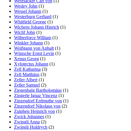
Weizsäcker Carl von
(1)
Wesley John
(1)
Wessel Johann
(1)
Westerburg Gerhard
(1)
Whitfield George
(1)
Wichern Johann Hinrich
(1)
Wiclif John
(1)
Wilberforce William
(1)
Winkler Johann
(1)
Wolfgang von Anhalt
(1)
Wünsche Ernst Levin
(1)
Xenus Georg
(1)
Xylotectus Johann
(1)
Zell Katharina
(3)
Zell Matthäus
(3)
Zeller Albert
(1)
Zeller Samuel
(2)
Ziegenbalg Bartholomäus
(1)
Zingerle Ignaz Vincenz
(1)
Zinzendorf Erdmuthe von
(1)
Zinzendorf Nikolaus von
(2)
Zutphen Heinrich von
(1)
Zwick Johannes
(1)
Zwingli Anna
(2)
Zwingli Huldrych
(2)