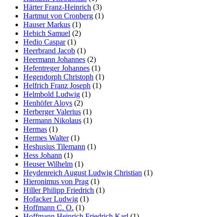
Härter Franz-Heinrich
(3)
Hartmut von Cronberg
(1)
Hauser Markus
(1)
Hebich Samuel
(2)
Hedio Caspar
(1)
Heerbrand Jacob
(1)
Heermann Johannes
(2)
Hefentreger Johannes
(1)
Hegendorph Christoph
(1)
Helfrich Franz Joseph
(1)
Helmbold Ludwig
(1)
Henhöfer Aloys
(2)
Herberger Valerius
(1)
Hermann Nikolaus
(1)
Hermas
(1)
Hermes Walter
(1)
Heshusius Tilemann
(1)
Hess Johann
(1)
Heuser Wilhelm
(1)
Heydenreich August Ludwig Christian
(1)
Hieronimus von Prag
(1)
Hiller Philipp Friedrich
(1)
Hofacker Ludwig
(1)
Hoffmann C. O.
(1)
Hoffmann Heinrich Friedrich Karl
(1)