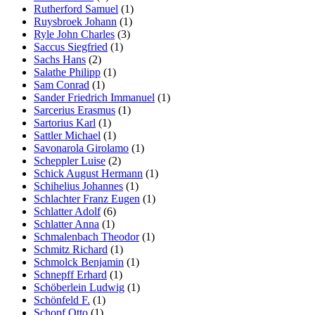
Rutherford Samuel
(1)
Ruysbroek Johann
(1)
Ryle John Charles
(3)
Saccus Siegfried
(1)
Sachs Hans
(2)
Salathe Philipp
(1)
Sam Conrad
(1)
Sander Friedrich Immanuel
(1)
Sarcerius Erasmus
(1)
Sartorius Karl
(1)
Sattler Michael
(1)
Savonarola Girolamo
(1)
Scheppler Luise
(2)
Schick August Hermann
(1)
Schihelius Johannes
(1)
Schlachter Franz Eugen
(1)
Schlatter Adolf
(6)
Schlatter Anna
(1)
Schmalenbach Theodor
(1)
Schmitz Richard
(1)
Schmolck Benjamin
(1)
Schnepff Erhard
(1)
Schöberlein Ludwig
(1)
Schönfeld F.
(1)
Schopf Otto
(1)