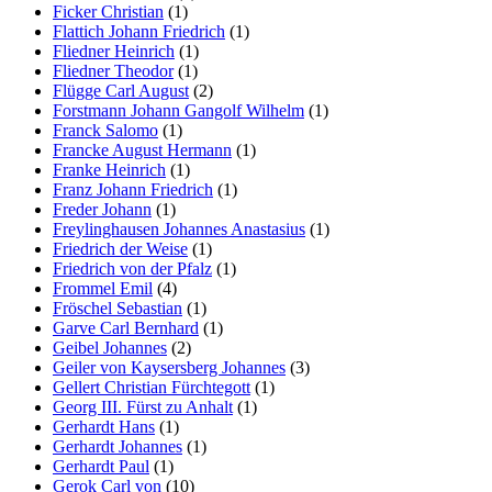
Ficker Christian
(1)
Flattich Johann Friedrich
(1)
Fliedner Heinrich
(1)
Fliedner Theodor
(1)
Flügge Carl August
(2)
Forstmann Johann Gangolf Wilhelm
(1)
Franck Salomo
(1)
Francke August Hermann
(1)
Franke Heinrich
(1)
Franz Johann Friedrich
(1)
Freder Johann
(1)
Freylinghausen Johannes Anastasius
(1)
Friedrich der Weise
(1)
Friedrich von der Pfalz
(1)
Frommel Emil
(4)
Fröschel Sebastian
(1)
Garve Carl Bernhard
(1)
Geibel Johannes
(2)
Geiler von Kaysersberg Johannes
(3)
Gellert Christian Fürchtegott
(1)
Georg III. Fürst zu Anhalt
(1)
Gerhardt Hans
(1)
Gerhardt Johannes
(1)
Gerhardt Paul
(1)
Gerok Carl von
(10)