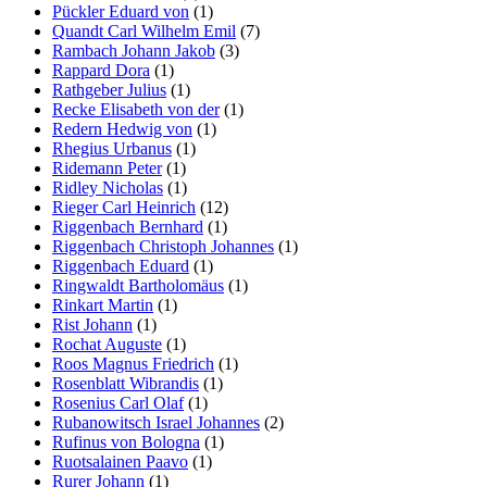
Pückler Eduard von
(1)
Quandt Carl Wilhelm Emil
(7)
Rambach Johann Jakob
(3)
Rappard Dora
(1)
Rathgeber Julius
(1)
Recke Elisabeth von der
(1)
Redern Hedwig von
(1)
Rhegius Urbanus
(1)
Ridemann Peter
(1)
Ridley Nicholas
(1)
Rieger Carl Heinrich
(12)
Riggenbach Bernhard
(1)
Riggenbach Christoph Johannes
(1)
Riggenbach Eduard
(1)
Ringwaldt Bartholomäus
(1)
Rinkart Martin
(1)
Rist Johann
(1)
Rochat Auguste
(1)
Roos Magnus Friedrich
(1)
Rosenblatt Wibrandis
(1)
Rosenius Carl Olaf
(1)
Rubanowitsch Israel Johannes
(2)
Rufinus von Bologna
(1)
Ruotsalainen Paavo
(1)
Rurer Johann
(1)