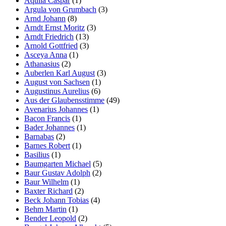
Aquila Caspar
(1)
Argula von Grumbach
(3)
Arnd Johann
(8)
Arndt Ernst Moritz
(3)
Arndt Friedrich
(13)
Arnold Gottfried
(3)
Asceya Anna
(1)
Athanasius
(2)
Auberlen Karl August
(3)
August von Sachsen
(1)
Augustinus Aurelius
(6)
Aus der Glaubensstimme
(49)
Avenarius Johannes
(1)
Bacon Francis
(1)
Bader Johannes
(1)
Barnabas
(2)
Barnes Robert
(1)
Basilius
(1)
Baumgarten Michael
(5)
Baur Gustav Adolph
(2)
Baur Wilhelm
(1)
Baxter Richard
(2)
Beck Johann Tobias
(4)
Behm Martin
(1)
Bender Leopold
(2)