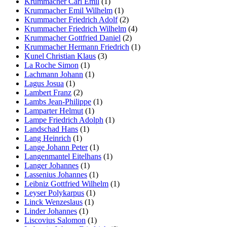
Krummacher Carl Emil
(1)
Krummacher Emil Wilhelm
(1)
Krummacher Friedrich Adolf
(2)
Krummacher Friedrich Wilhelm
(4)
Krummacher Gottfried Daniel
(2)
Krummacher Hermann Friedrich
(1)
Kunel Christian Klaus
(3)
La Roche Simon
(1)
Lachmann Johann
(1)
Lagus Josua
(1)
Lambert Franz
(2)
Lambs Jean-Philippe
(1)
Lamparter Helmut
(1)
Lampe Friedrich Adolph
(1)
Landschad Hans
(1)
Lang Heinrich
(1)
Lange Johann Peter
(1)
Langenmantel Eitelhans
(1)
Langer Johannes
(1)
Lassenius Johannes
(1)
Leibniz Gottfried Wilhelm
(1)
Leyser Polykarpus
(1)
Linck Wenzeslaus
(1)
Linder Johannes
(1)
Liscovius Salomon
(1)