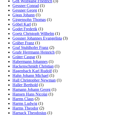
Geß Wolfgang Friedrich
(3)
Gessner Conrad
(1)
Gessner Georg
(1)
Gigas Johann
(1)
Girgensohn Thomas
(1)
Göbel Karl
(1)
Godet Frederik
(1)
Goetz Christoph Wilhelm
(1)
Gossner Johannes Evangelista
(3)
Gräber Franz
(1)
Graf Stuhlhofer Franz
(2)
Grafe Herrmann Heinrich
(1)
Gräter Caspar
(1)
Habermann Johannes
(1)
Hackenschmidt Christian
(1)
Hagenbach Karl Rudolf
(1)
Hahn Johann Michael
(1)
Hall Christopher Newman
(1)
Haller Berthold
(1)
Hamann Johann Georg
(1)
Hansen Hans Nicolai
(1)
Harms Claus
(2)
Harms Ludwig
(1)
Harms Theodor
(2)
Harnack Theodosius
(1)