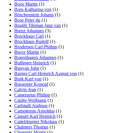
Boos Martin
(1)
Bora Katharina von
(1)
Böschenstein Johann
(1)
Bose Peter du
(1)
Braght Tileman Janz van
(1)
Brenz Johannes
(3)
Brockhaus Carl
(1)
Brockhaus Rudolf
(1)
Brodersen Carl Philipp
(1)
Bucer Martin
(1)
Bugenhagen Johannes
(1)
Bullinger Heinrich
(1)
Bunyan John
(1)
Burger Carl Heinrich August von
(1)
Burk Karl von
(1)
Bussemer Konrad
(1)
Calvin Jean
(1)
Camerarius Philipp
(1)
Capito Wolfgang
(1)
Carlstadt Andreas
(1)
Carnotensis Arnoldus
(1)
Caspari Karl Heinrich
(1)
Cattelsburger Nikolaus
(1)
Chalmers Thomas
(1)
Chemnitz Martin
(1)