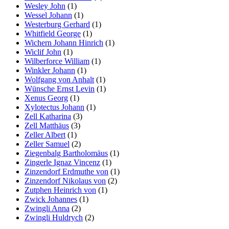
Wesley John
(1)
Wessel Johann
(1)
Westerburg Gerhard
(1)
Whitfield George
(1)
Wichern Johann Hinrich
(1)
Wiclif John
(1)
Wilberforce William
(1)
Winkler Johann
(1)
Wolfgang von Anhalt
(1)
Wünsche Ernst Levin
(1)
Xenus Georg
(1)
Xylotectus Johann
(1)
Zell Katharina
(3)
Zell Matthäus
(3)
Zeller Albert
(1)
Zeller Samuel
(2)
Ziegenbalg Bartholomäus
(1)
Zingerle Ignaz Vincenz
(1)
Zinzendorf Erdmuthe von
(1)
Zinzendorf Nikolaus von
(2)
Zutphen Heinrich von
(1)
Zwick Johannes
(1)
Zwingli Anna
(2)
Zwingli Huldrych
(2)