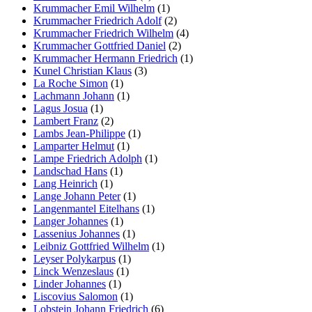
Krummacher Emil Wilhelm
(1)
Krummacher Friedrich Adolf
(2)
Krummacher Friedrich Wilhelm
(4)
Krummacher Gottfried Daniel
(2)
Krummacher Hermann Friedrich
(1)
Kunel Christian Klaus
(3)
La Roche Simon
(1)
Lachmann Johann
(1)
Lagus Josua
(1)
Lambert Franz
(2)
Lambs Jean-Philippe
(1)
Lamparter Helmut
(1)
Lampe Friedrich Adolph
(1)
Landschad Hans
(1)
Lang Heinrich
(1)
Lange Johann Peter
(1)
Langenmantel Eitelhans
(1)
Langer Johannes
(1)
Lassenius Johannes
(1)
Leibniz Gottfried Wilhelm
(1)
Leyser Polykarpus
(1)
Linck Wenzeslaus
(1)
Linder Johannes
(1)
Liscovius Salomon
(1)
Lobstein Johann Friedrich
(6)