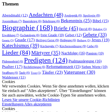
Themen
Andachten
(48)
Abendmahl
(12)
Apologie
(8)
Apologetik
(6)
Bekenntnis
(25)
Bibel
(15)
Apostolikum
(7)
Bauernkrieg
(6)
Bekehrung
(6)
Biographie
(168)
Briefe
(45)
David
(8)
Dekalog
(5)
Gebete
(33)
Gebet
(12)
freie Gnade
(10)
Erwählung
(7)
Eschatologie
(6)
Gnade
(17)
Jesus
(19)
Heiliger Geist
(9)
Heiligung
(6)
Gesetz
(5)
Heilung
(5)
Katechismus
(39)
Kirchenordnung
(9)
Kirchenjahr
(7)
Liebe
(6)
Lieder
(84)
Märtyrer
(35)
Nachfolge
(16)
Passion
(10)
Predigten
(124)
Psalmauslegung
(16)
Philemonbrief
(6)
Psalter
(17)
Reformationszeit
(15)
Sieben Worte
(10)
Rechtfertigung
(6)
Vaterunser
(30)
Täufer
(23)
Straßburg
(6)
Taufe
(6)
Trost
(5)
Waldenser
(11)
Cookies
Wir verwenden Cookies. Wenn Sie diese annehmen wollen, klicken
Sie einfach auf "Alles akzeptieren". Über "Einstellungen" können
Sie auch auswählen, welche Cookie-Typen Sie annehmen wollen.
Lesen Sie unsere Cookie-Richtlinien
Einstellungen
Alles akzeptieren
Cookies