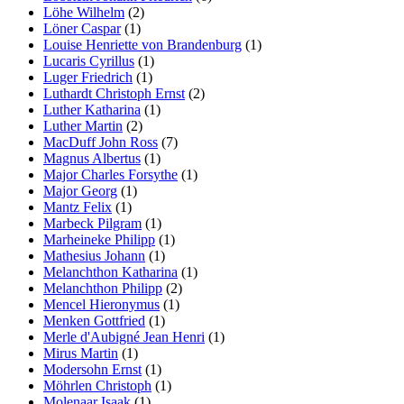
Löhe Wilhelm
(2)
Löner Caspar
(1)
Louise Henriette von Brandenburg
(1)
Lucaris Cyrillus
(1)
Luger Friedrich
(1)
Luthardt Christoph Ernst
(2)
Luther Katharina
(1)
Luther Martin
(2)
MacDuff John Ross
(7)
Magnus Albertus
(1)
Major Charles Forsythe
(1)
Major Georg
(1)
Mantz Felix
(1)
Marbeck Pilgram
(1)
Marheineke Philipp
(1)
Mathesius Johann
(1)
Melanchthon Katharina
(1)
Melanchthon Philipp
(2)
Mencel Hieronymus
(1)
Menken Gottfried
(1)
Merle d'Aubigné Jean Henri
(1)
Mirus Martin
(1)
Modersohn Ernst
(1)
Möhrlen Christoph
(1)
Molenaar Isaak
(1)