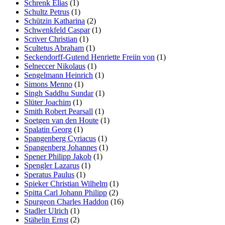
Schrenk Elias
(1)
Schultz Petrus
(1)
Schützin Katharina
(2)
Schwenkfeld Caspar
(1)
Scriver Christian
(1)
Scultetus Abraham
(1)
Seckendorff-Gutend Henriette Freiin von
(1)
Selneccer Nikolaus
(1)
Sengelmann Heinrich
(1)
Simons Menno
(1)
Singh Saddhu Sundar
(1)
Slüter Joachim
(1)
Smith Robert Pearsall
(1)
Soetgen van den Houte
(1)
Spalatin Georg
(1)
Spangenberg Cyriacus
(1)
Spangenberg Johannes
(1)
Spener Philipp Jakob
(1)
Spengler Lazarus
(1)
Speratus Paulus
(1)
Spieker Christian Wilhelm
(1)
Spitta Carl Johann Philipp
(2)
Spurgeon Charles Haddon
(16)
Stadler Ulrich
(1)
Stähelin Ernst
(2)