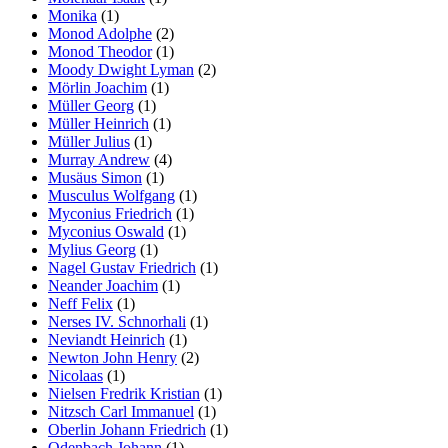
Monika
(1)
Monod Adolphe
(2)
Monod Theodor
(1)
Moody Dwight Lyman
(2)
Mörlin Joachim
(1)
Müller Georg
(1)
Müller Heinrich
(1)
Müller Julius
(1)
Murray Andrew
(4)
Musäus Simon
(1)
Musculus Wolfgang
(1)
Myconius Friedrich
(1)
Myconius Oswald
(1)
Mylius Georg
(1)
Nagel Gustav Friedrich
(1)
Neander Joachim
(1)
Neff Felix
(1)
Nerses IV. Schnorhali
(1)
Neviandt Heinrich
(1)
Newton John Henry
(2)
Nicolaas
(1)
Nielsen Fredrik Kristian
(1)
Nitzsch Carl Immanuel
(1)
Oberlin Johann Friedrich
(1)
Odenbach Johann
(1)