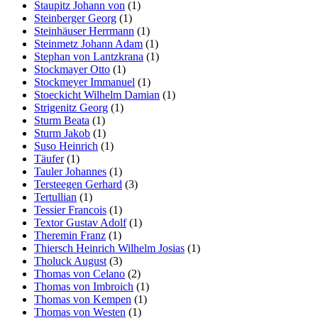
Staupitz Johann von
(1)
Steinberger Georg
(1)
Steinhäuser Herrmann
(1)
Steinmetz Johann Adam
(1)
Stephan von Lantzkrana
(1)
Stockmayer Otto
(1)
Stockmeyer Immanuel
(1)
Stoeckicht Wilhelm Damian
(1)
Strigenitz Georg
(1)
Sturm Beata
(1)
Sturm Jakob
(1)
Suso Heinrich
(1)
Täufer
(1)
Tauler Johannes
(1)
Tersteegen Gerhard
(3)
Tertullian
(1)
Tessier Francois
(1)
Textor Gustav Adolf
(1)
Theremin Franz
(1)
Thiersch Heinrich Wilhelm Josias
(1)
Tholuck August
(3)
Thomas von Celano
(2)
Thomas von Imbroich
(1)
Thomas von Kempen
(1)
Thomas von Westen
(1)