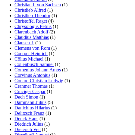
Christian I. von Sachsen
(1)
Christlieb Alfred
(1)
Christlieb Theodor
(1)
Christoffel Raget
(4)
Chrysologus Petrus
(1)
Clarenbach Adolf
(2)
Claudius Matthias
(1)
Clausen J.
(1)
Clemens von Rom
(1)
Coerper Heinrich
(1)
Cölius Michael
(1)
Collenbusch Samuel
(1)
Comenius Johann Amos
(1)
Corvinus Antonius
(1)
Couard Christian Ludwig
(1)
Cranmer Thomas
(1)
Cruciger Caspar
(1)
Dach Simon
(1)
Dammann Julius
(5)
Danichius Hilarius
(1)
Delitzsch Franz
(1)
Denck Hans
(1)
Diedrich Julius
(1)
Dieterich Veit
(1)
Disselhoff August
(1)