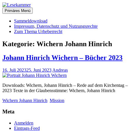
Zum
christliche Bücher zum kostenlosen Download
Inhalt
Primäres Menü
Lesekammer
springen
Sammeldownload
Impressum, Datenschutz und Nutzungsrechte
Zum Thema Urheberrecht
Kategorie:
Wichern Johann Hinrich
Johann Hinrich Wichern – Bücher 2023
16. Juli 2023
25. Juni 2023
Andreas
Downloads: Wichern, Johann Hinrich – Rede auf dem Kirchentag –
2023 Texte in der Glaubensstimme: Wichern, Johann Hinrich
Wichern Johann Hinrich
Mission
Meta
Anmelden
Eintrags-Feed