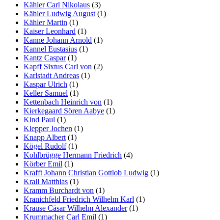
Kähler Carl Nikolaus
(3)
Kähler Ludwig August
(1)
Kähler Martin
(1)
Kaiser Leonhard
(1)
Kanne Johann Arnold
(1)
Kannel Eustasius
(1)
Kantz Caspar
(1)
Kapff Sixtus Carl von
(2)
Karlstadt Andreas
(1)
Kaspar Ulrich
(1)
Keller Samuel
(1)
Kettenbach Heinrich von
(1)
Kierkegaard Sören Aabye
(1)
Kind Paul
(1)
Klepper Jochen
(1)
Knapp Albert
(1)
Kögel Rudolf
(1)
Kohlbrügge Hermann Friedrich
(4)
Körber Emil
(1)
Krafft Johann Christian Gottlob Ludwig
(1)
Krall Matthias
(1)
Kramm Burchardt von
(1)
Kranichfeld Friedrich Wilhelm Karl
(1)
Krause Cäsar Wilhelm Alexander
(1)
Krummacher Carl Emil
(1)