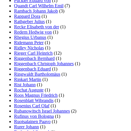
Pückler Eduard von
(1)
Quandt Carl Wilhelm Emil
(7)
Rambach Johann Jakob
(3)
Rappard Dora
(1)
Rathgeber Julius
(1)
Recke Elisabeth von der
(1)
Redern Hedwig von
(1)
Rhegius Urbanus
(1)
Ridemann Peter
(1)
Ridley Nicholas
(1)
Rieger Carl Heinrich
(12)
Riggenbach Bernhard
(1)
Riggenbach Christoph Johannes
(1)
Riggenbach Eduard
(1)
Ringwaldt Bartholomäus
(1)
Rinkart Martin
(1)
Rist Johann
(1)
Rochat Auguste
(1)
Roos Magnus Friedrich
(1)
Rosenblatt Wibrandis
(1)
Rosenius Carl Olaf
(1)
Rubanowitsch Israel Johannes
(2)
Rufinus von Bologna
(1)
Ruotsalainen Paavo
(1)
Rurer Johann
(1)