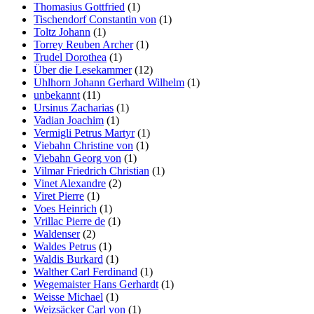
Thomasius Gottfried
(1)
Tischendorf Constantin von
(1)
Toltz Johann
(1)
Torrey Reuben Archer
(1)
Trudel Dorothea
(1)
Über die Lesekammer
(12)
Uhlhorn Johann Gerhard Wilhelm
(1)
unbekannt
(11)
Ursinus Zacharias
(1)
Vadian Joachim
(1)
Vermigli Petrus Martyr
(1)
Viebahn Christine von
(1)
Viebahn Georg von
(1)
Vilmar Friedrich Christian
(1)
Vinet Alexandre
(2)
Viret Pierre
(1)
Voes Heinrich
(1)
Vrillac Pierre de
(1)
Waldenser
(2)
Waldes Petrus
(1)
Waldis Burkard
(1)
Walther Carl Ferdinand
(1)
Wegemaister Hans Gerhardt
(1)
Weisse Michael
(1)
Weizsäcker Carl von
(1)