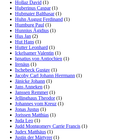
Hollaz David
(1)
Huberinus Caspar
(1)
Hubmaier Balthasar
(1)
Huhn August Ferdinand
(1)
Humburg Paul
(1)
Hunnius Ägidius
(1)
Hus Jan
(2)
Hut Hans
(1)
Hutter Leonhard
(1)
Ickelsamer Valentin
(1)
Ignatius von Antiochien
(1)
Irenäus
(1)
Ischebeck Gustav
(1)
Jacoby Carl Johann Herrmann
(1)
Jänicke Johann
(1)
Jans Anneken
(1)
Janssen Remmer
(1)
Jellinghaus Theodor
(1)
Johannes vom Kreuz
(1)
Jonas Justus
(1)
Jorissen Matthias
(1)
Juda Leo
(1)
Judd Montgomery Carrie Francis
(1)
Judex Matthäus
(1)
Justin der Märtyrer
(1)