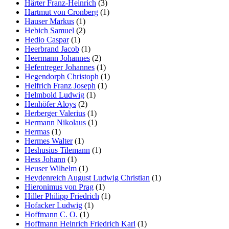
Härter Franz-Heinrich
(3)
Hartmut von Cronberg
(1)
Hauser Markus
(1)
Hebich Samuel
(2)
Hedio Caspar
(1)
Heerbrand Jacob
(1)
Heermann Johannes
(2)
Hefentreger Johannes
(1)
Hegendorph Christoph
(1)
Helfrich Franz Joseph
(1)
Helmbold Ludwig
(1)
Henhöfer Aloys
(2)
Herberger Valerius
(1)
Hermann Nikolaus
(1)
Hermas
(1)
Hermes Walter
(1)
Heshusius Tilemann
(1)
Hess Johann
(1)
Heuser Wilhelm
(1)
Heydenreich August Ludwig Christian
(1)
Hieronimus von Prag
(1)
Hiller Philipp Friedrich
(1)
Hofacker Ludwig
(1)
Hoffmann C. O.
(1)
Hoffmann Heinrich Friedrich Karl
(1)