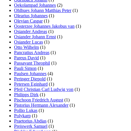
Oekolampad Johannes
(2)
Ohlhues Johann Matthias Peter
(1)
Olearius Johannes
(1)
Olevian Caspar
(1)
Oosterzee Johannes Jakobus van
(1)
Osiander Andreas
(1)
Osiander Johann Ernst
(1)
Osiander Lucas
(1)
Otto Wilhelm
(1)
Pancratius Andreas
(1)
Pareus David
(1)
Passavant Theophil
(1)
Pauli Simon
(1)
Paulsen Johannes
(4)
Peringer Diepold
(1)
Petersen Eginhard
(1)
Pfeil Christian Carl Ludwig von
(1)
Philipps Dirk
(1)
Pischoon Friedrich August
(1)
Pistorius Hermann Alexander
(1)
Pollio Lukas
(1)
Polykarp
(1)
Praetorius Abdias
(1)
Preiswerk Samuel
(1)