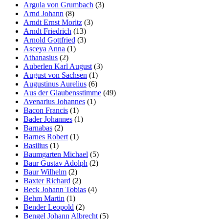
Argula von Grumbach
(3)
Arnd Johann
(8)
Arndt Ernst Moritz
(3)
Arndt Friedrich
(13)
Arnold Gottfried
(3)
Asceya Anna
(1)
Athanasius
(2)
Auberlen Karl August
(3)
August von Sachsen
(1)
Augustinus Aurelius
(6)
Aus der Glaubensstimme
(49)
Avenarius Johannes
(1)
Bacon Francis
(1)
Bader Johannes
(1)
Barnabas
(2)
Barnes Robert
(1)
Basilius
(1)
Baumgarten Michael
(5)
Baur Gustav Adolph
(2)
Baur Wilhelm
(2)
Baxter Richard
(2)
Beck Johann Tobias
(4)
Behm Martin
(1)
Bender Leopold
(2)
Bengel Johann Albrecht
(5)