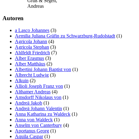
Gruß & Segen,
Andreas
Autoren
a Lasco Johannes
(3)
Aemilia Juliana Gräfin zu Schwarzburg-Rudolstadt
(1)
Agricola Johann
(4)
Agricola Stephan
(3)
Ahlfeldt Friedrich
(7)
Alber Erasmus
(3)
Alber Matthäus
(2)
Albertini Johann Baptist von
(1)
Albrecht Ludwig
(3)
Alkuin
(2)
Allioli Joseph Franz von
(1)
Althamer Andreas
(4)
Amsdorff Nikolaus von
(1)
Andreä Jakob
(1)
Andreä Johann Valentin
(1)
Anna Katharina zu Waldeck
(1)
Anna von Waldeck
(1)
Anselm von Canterbury
(4)
Aportanus Georg
(1)
Aquila Caspar
(1)