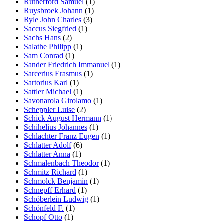
Rutherford Samuel
(1)
Ruysbroek Johann
(1)
Ryle John Charles
(3)
Saccus Siegfried
(1)
Sachs Hans
(2)
Salathe Philipp
(1)
Sam Conrad
(1)
Sander Friedrich Immanuel
(1)
Sarcerius Erasmus
(1)
Sartorius Karl
(1)
Sattler Michael
(1)
Savonarola Girolamo
(1)
Scheppler Luise
(2)
Schick August Hermann
(1)
Schihelius Johannes
(1)
Schlachter Franz Eugen
(1)
Schlatter Adolf
(6)
Schlatter Anna
(1)
Schmalenbach Theodor
(1)
Schmitz Richard
(1)
Schmolck Benjamin
(1)
Schnepff Erhard
(1)
Schöberlein Ludwig
(1)
Schönfeld F.
(1)
Schopf Otto
(1)