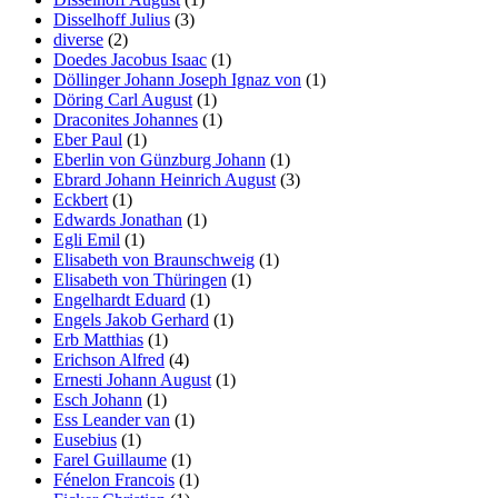
Disselhoff Julius
(3)
diverse
(2)
Doedes Jacobus Isaac
(1)
Döllinger Johann Joseph Ignaz von
(1)
Döring Carl August
(1)
Draconites Johannes
(1)
Eber Paul
(1)
Eberlin von Günzburg Johann
(1)
Ebrard Johann Heinrich August
(3)
Eckbert
(1)
Edwards Jonathan
(1)
Egli Emil
(1)
Elisabeth von Braunschweig
(1)
Elisabeth von Thüringen
(1)
Engelhardt Eduard
(1)
Engels Jakob Gerhard
(1)
Erb Matthias
(1)
Erichson Alfred
(4)
Ernesti Johann August
(1)
Esch Johann
(1)
Ess Leander van
(1)
Eusebius
(1)
Farel Guillaume
(1)
Fénelon Francois
(1)