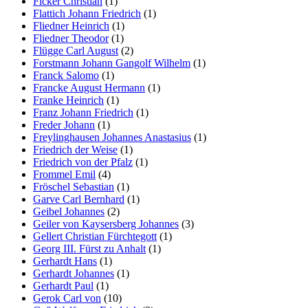
Ficker Christian
(1)
Flattich Johann Friedrich
(1)
Fliedner Heinrich
(1)
Fliedner Theodor
(1)
Flügge Carl August
(2)
Forstmann Johann Gangolf Wilhelm
(1)
Franck Salomo
(1)
Francke August Hermann
(1)
Franke Heinrich
(1)
Franz Johann Friedrich
(1)
Freder Johann
(1)
Freylinghausen Johannes Anastasius
(1)
Friedrich der Weise
(1)
Friedrich von der Pfalz
(1)
Frommel Emil
(4)
Fröschel Sebastian
(1)
Garve Carl Bernhard
(1)
Geibel Johannes
(2)
Geiler von Kaysersberg Johannes
(3)
Gellert Christian Fürchtegott
(1)
Georg III. Fürst zu Anhalt
(1)
Gerhardt Hans
(1)
Gerhardt Johannes
(1)
Gerhardt Paul
(1)
Gerok Carl von
(10)