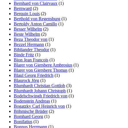
Bernhard von Clairvaux
(1)
Bernward
(2)
Berquin Louis
(2)
Berthold von Regensburg
(1)
Bertoldy Anton Camillo
(1)
Besser Wilhelm
(2)
Beste Wilhelm
(2)
Beza Theodor von
(1)
Bezzel Hermann
(1)
Bibliander Theodor
(1)
Binde Fritz
(1)
Bion Jean Francois
(1)
Blarer von Giersberg Ambrosius
(1)
Blarer von Giersberg Thomas
(1)
Blaul Georg Friedrich
(1)
Blaurock Jörg
(1)
Blumhardt Christian Gottlob
(3)
Blumhardt Johann Christoph
(1)
Bodelschwingh Friedrich von
(1)
Bodenstein Andreas
(1)
Bogatzky Carl Heinrich von
(1)
Böhmische Brüder
(2)
Bomhard Georg
(1)
Bonifatius
(1)
Bonnus Herrmann
(1)