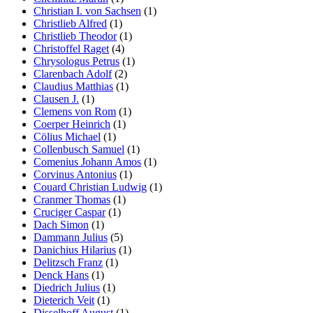
Christian I. von Sachsen
(1)
Christlieb Alfred
(1)
Christlieb Theodor
(1)
Christoffel Raget
(4)
Chrysologus Petrus
(1)
Clarenbach Adolf
(2)
Claudius Matthias
(1)
Clausen J.
(1)
Clemens von Rom
(1)
Coerper Heinrich
(1)
Cölius Michael
(1)
Collenbusch Samuel
(1)
Comenius Johann Amos
(1)
Corvinus Antonius
(1)
Couard Christian Ludwig
(1)
Cranmer Thomas
(1)
Cruciger Caspar
(1)
Dach Simon
(1)
Dammann Julius
(5)
Danichius Hilarius
(1)
Delitzsch Franz
(1)
Denck Hans
(1)
Diedrich Julius
(1)
Dieterich Veit
(1)
Disselhoff August
(1)