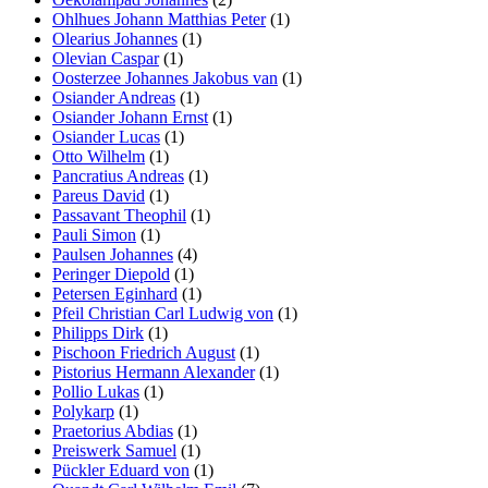
Ohlhues Johann Matthias Peter
(1)
Olearius Johannes
(1)
Olevian Caspar
(1)
Oosterzee Johannes Jakobus van
(1)
Osiander Andreas
(1)
Osiander Johann Ernst
(1)
Osiander Lucas
(1)
Otto Wilhelm
(1)
Pancratius Andreas
(1)
Pareus David
(1)
Passavant Theophil
(1)
Pauli Simon
(1)
Paulsen Johannes
(4)
Peringer Diepold
(1)
Petersen Eginhard
(1)
Pfeil Christian Carl Ludwig von
(1)
Philipps Dirk
(1)
Pischoon Friedrich August
(1)
Pistorius Hermann Alexander
(1)
Pollio Lukas
(1)
Polykarp
(1)
Praetorius Abdias
(1)
Preiswerk Samuel
(1)
Pückler Eduard von
(1)