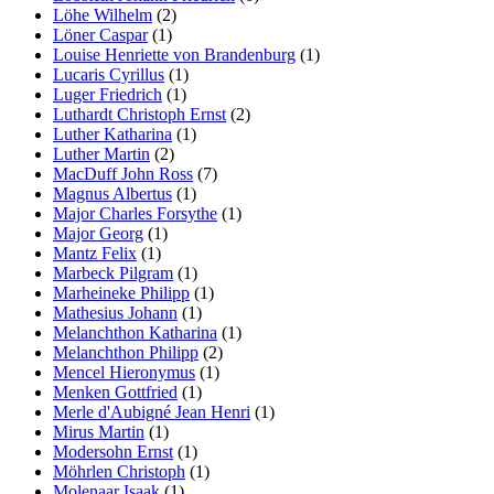
Löhe Wilhelm
(2)
Löner Caspar
(1)
Louise Henriette von Brandenburg
(1)
Lucaris Cyrillus
(1)
Luger Friedrich
(1)
Luthardt Christoph Ernst
(2)
Luther Katharina
(1)
Luther Martin
(2)
MacDuff John Ross
(7)
Magnus Albertus
(1)
Major Charles Forsythe
(1)
Major Georg
(1)
Mantz Felix
(1)
Marbeck Pilgram
(1)
Marheineke Philipp
(1)
Mathesius Johann
(1)
Melanchthon Katharina
(1)
Melanchthon Philipp
(2)
Mencel Hieronymus
(1)
Menken Gottfried
(1)
Merle d'Aubigné Jean Henri
(1)
Mirus Martin
(1)
Modersohn Ernst
(1)
Möhrlen Christoph
(1)
Molenaar Isaak
(1)