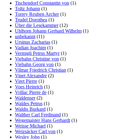
Tischendorf Constantin von
(1)
Toltz Johann
(1)
Torrey Reuben Archer
(1)
Trudel Dorothea
(1)
Über die Lesekammer
(12)
Uhlhorn Johann Gerhard Wilhelm
(1)
unbekannt
(11)
Ursinus Zacharias
(1)
Vadian Joachim
(1)
Vermigli Petrus Martyr
(1)
Viebahn Christine von
(1)
Viebahn Georg von
(1)
Vilmar Friedrich Christian
(1)
Vinet Alexandre
(2)
Viret Pierre
(1)
Voes Heinrich
(1)
Vrillac Pierre de
(1)
Waldenser
(2)
Waldes Petrus
(1)
Waldis Burkard
(1)
Walther Carl Ferdinand
(1)
Wegemaister Hans Gerhardt
(1)
Weisse Michael
(1)
Weizsäcker Carl von
(1)
Wesley John
(1)