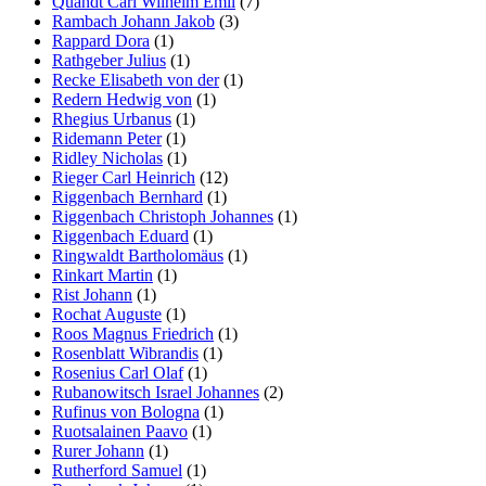
Quandt Carl Wilhelm Emil
(7)
Rambach Johann Jakob
(3)
Rappard Dora
(1)
Rathgeber Julius
(1)
Recke Elisabeth von der
(1)
Redern Hedwig von
(1)
Rhegius Urbanus
(1)
Ridemann Peter
(1)
Ridley Nicholas
(1)
Rieger Carl Heinrich
(12)
Riggenbach Bernhard
(1)
Riggenbach Christoph Johannes
(1)
Riggenbach Eduard
(1)
Ringwaldt Bartholomäus
(1)
Rinkart Martin
(1)
Rist Johann
(1)
Rochat Auguste
(1)
Roos Magnus Friedrich
(1)
Rosenblatt Wibrandis
(1)
Rosenius Carl Olaf
(1)
Rubanowitsch Israel Johannes
(2)
Rufinus von Bologna
(1)
Ruotsalainen Paavo
(1)
Rurer Johann
(1)
Rutherford Samuel
(1)