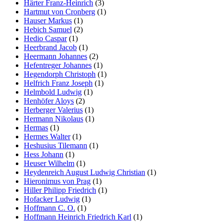
Härter Franz-Heinrich
(3)
Hartmut von Cronberg
(1)
Hauser Markus
(1)
Hebich Samuel
(2)
Hedio Caspar
(1)
Heerbrand Jacob
(1)
Heermann Johannes
(2)
Hefentreger Johannes
(1)
Hegendorph Christoph
(1)
Helfrich Franz Joseph
(1)
Helmbold Ludwig
(1)
Henhöfer Aloys
(2)
Herberger Valerius
(1)
Hermann Nikolaus
(1)
Hermas
(1)
Hermes Walter
(1)
Heshusius Tilemann
(1)
Hess Johann
(1)
Heuser Wilhelm
(1)
Heydenreich August Ludwig Christian
(1)
Hieronimus von Prag
(1)
Hiller Philipp Friedrich
(1)
Hofacker Ludwig
(1)
Hoffmann C. O.
(1)
Hoffmann Heinrich Friedrich Karl
(1)