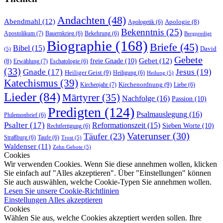
Andachten
(48)
Abendmahl
(12)
Apologie
(8)
Apologetik
(6)
Bekenntnis
(25)
Apostolikum
(7)
Bauernkrieg
(6)
Bekehrung
(6)
Bergpredigt
Biographie
(168)
Briefe
(45)
Bibel
(15)
David
(5)
Gebete
Gebet
(12)
freie Gnade
(10)
(8)
Erwählung
(7)
Eschatologie
(6)
(33)
Gnade
(17)
Jesus
(19)
Heiliger Geist
(9)
Heiligung
(6)
Heilung
(5)
Katechismus
(39)
Kirchenordnung
(9)
Kirchenjahr
(7)
Liebe
(6)
Lieder
(84)
Märtyrer
(35)
Nachfolge
(16)
Passion
(10)
Predigten
(124)
Psalmauslegung
(16)
Philemonbrief
(6)
Psalter
(17)
Reformationszeit
(15)
Sieben Worte
(10)
Rechtfertigung
(6)
Vaterunser
(30)
Täufer
(23)
Straßburg
(6)
Taufe
(6)
Trost
(5)
Waldenser
(11)
Zehn Gebote
(5)
Cookies
Wir verwenden Cookies. Wenn Sie diese annehmen wollen, klicken
Sie einfach auf "Alles akzeptieren". Über "Einstellungen" können
Sie auch auswählen, welche Cookie-Typen Sie annehmen wollen.
Lesen Sie unsere Cookie-Richtlinien
Einstellungen
Alles akzeptieren
Cookies
Wählen Sie aus, welche Cookies akzeptiert werden sollen. Ihre