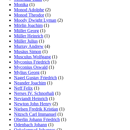
Monika
(1)
Monod Adolphe
(2)
Monod Theodor
(1)
Moody Dwight Lyman
(2)
Mörlin Joachim
(1)
Müller Georg
(1)
Müller Heinrich
(1)
Müller Julius
(1)
Murray Andrew
(4)
Musäus Simon
(1)
Musculus Wolfgang
(1)
Myconius Friedrich
(1)
Myconius Oswald
(1)
Mylius Georg
(1)
Nagel Gustav Friedrich
(1)
Neander Joachim
(1)
Neff Felix
(1)
Nerses IV. Schnorhali
(1)
Neviandt Heinrich
(1)
Newton John Henry
(2)
Nielsen Fredrik Kristian
(1)
Nitzsch Carl Immanuel
(1)
Oberlin Johann Friedrich
(1)
Odenbach Johann
(1)
Oekolampad Johannes
(2)