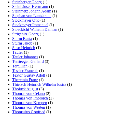
Steinberger Georg
(1)
Steinhäuser Herrmann
(1)
Steinmetz Johann Adam
(1)
Stephan von Lantzkrana
(1)
Stockmayer Otto
(1)
Stockmeyer Immanuel
(1)
Stoeckicht Wilhelm Damian
(1)
Strigenitz Georg
(1)
Sturm Beata
(1)
Sturm Jakob
(1)
Suso Heinrich
(1)
Täufer
(1)
Tauler Johannes
(1)
Tersteegen Gerhard
(3)
Tertullian
(1)
Tessier Francois
(1)
Textor Gustav Adolf
(1)
Theremin Franz
(1)
Thiersch Heinrich Wilhelm Josias
(1)
Tholuck August
(3)
Thomas von Celano
(2)
Thomas von Imbroich
(1)
Thomas von Kempen
(1)
Thomas von Westen
(1)
Thomasius Gottfried
(1)