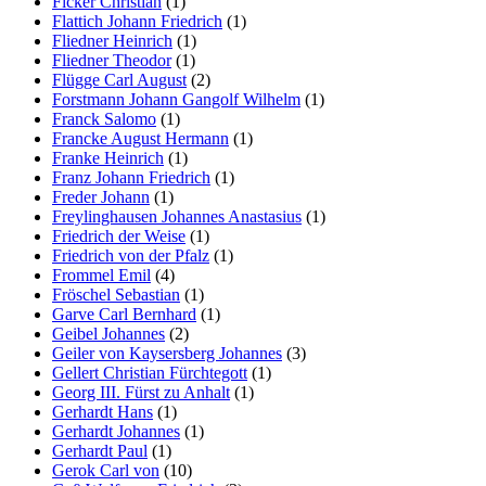
Ficker Christian
(1)
Flattich Johann Friedrich
(1)
Fliedner Heinrich
(1)
Fliedner Theodor
(1)
Flügge Carl August
(2)
Forstmann Johann Gangolf Wilhelm
(1)
Franck Salomo
(1)
Francke August Hermann
(1)
Franke Heinrich
(1)
Franz Johann Friedrich
(1)
Freder Johann
(1)
Freylinghausen Johannes Anastasius
(1)
Friedrich der Weise
(1)
Friedrich von der Pfalz
(1)
Frommel Emil
(4)
Fröschel Sebastian
(1)
Garve Carl Bernhard
(1)
Geibel Johannes
(2)
Geiler von Kaysersberg Johannes
(3)
Gellert Christian Fürchtegott
(1)
Georg III. Fürst zu Anhalt
(1)
Gerhardt Hans
(1)
Gerhardt Johannes
(1)
Gerhardt Paul
(1)
Gerok Carl von
(10)