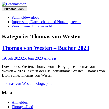
Zum
christliche Bücher zum kostenlosen Download
Inhalt
Primäres Menü
Lesekammer
springen
Sammeldownload
Impressum, Datenschutz und Nutzungsrechte
Zum Thema Urheberrecht
Kategorie:
Thomas von Westen
Thomas von Westen – Bücher 2023
19. Juli 2023
25. Juni 2023
Andreas
Downloads: Westen, Thomas von – Biographie Thomas von
Westen – 2023 Texte in der Glaubensstimme: Westen, Thomas von
Biographie: Thomas von Westen
Thomas von Westen
Biographie
Meta
Anmelden
Eintrags-Feed