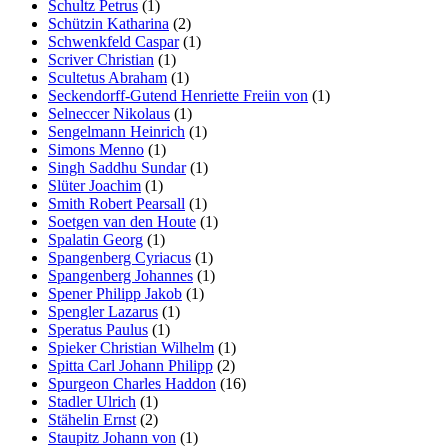
Schultz Petrus
(1)
Schützin Katharina
(2)
Schwenkfeld Caspar
(1)
Scriver Christian
(1)
Scultetus Abraham
(1)
Seckendorff-Gutend Henriette Freiin von
(1)
Selneccer Nikolaus
(1)
Sengelmann Heinrich
(1)
Simons Menno
(1)
Singh Saddhu Sundar
(1)
Slüter Joachim
(1)
Smith Robert Pearsall
(1)
Soetgen van den Houte
(1)
Spalatin Georg
(1)
Spangenberg Cyriacus
(1)
Spangenberg Johannes
(1)
Spener Philipp Jakob
(1)
Spengler Lazarus
(1)
Speratus Paulus
(1)
Spieker Christian Wilhelm
(1)
Spitta Carl Johann Philipp
(2)
Spurgeon Charles Haddon
(16)
Stadler Ulrich
(1)
Stähelin Ernst
(2)
Staupitz Johann von
(1)