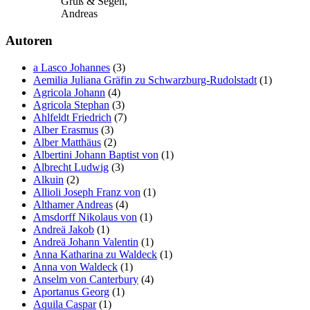
Gruß & Segen,
Andreas
Autoren
a Lasco Johannes
(3)
Aemilia Juliana Gräfin zu Schwarzburg-Rudolstadt
(1)
Agricola Johann
(4)
Agricola Stephan
(3)
Ahlfeldt Friedrich
(7)
Alber Erasmus
(3)
Alber Matthäus
(2)
Albertini Johann Baptist von
(1)
Albrecht Ludwig
(3)
Alkuin
(2)
Allioli Joseph Franz von
(1)
Althamer Andreas
(4)
Amsdorff Nikolaus von
(1)
Andreä Jakob
(1)
Andreä Johann Valentin
(1)
Anna Katharina zu Waldeck
(1)
Anna von Waldeck
(1)
Anselm von Canterbury
(4)
Aportanus Georg
(1)
Aquila Caspar
(1)