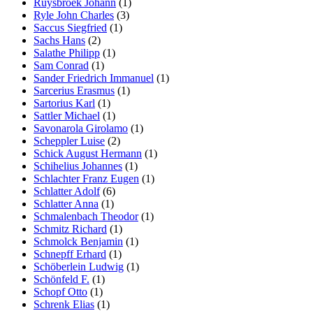
Ruysbroek Johann
(1)
Ryle John Charles
(3)
Saccus Siegfried
(1)
Sachs Hans
(2)
Salathe Philipp
(1)
Sam Conrad
(1)
Sander Friedrich Immanuel
(1)
Sarcerius Erasmus
(1)
Sartorius Karl
(1)
Sattler Michael
(1)
Savonarola Girolamo
(1)
Scheppler Luise
(2)
Schick August Hermann
(1)
Schihelius Johannes
(1)
Schlachter Franz Eugen
(1)
Schlatter Adolf
(6)
Schlatter Anna
(1)
Schmalenbach Theodor
(1)
Schmitz Richard
(1)
Schmolck Benjamin
(1)
Schnepff Erhard
(1)
Schöberlein Ludwig
(1)
Schönfeld F.
(1)
Schopf Otto
(1)
Schrenk Elias
(1)