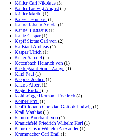
Kähler Carl Nikolaus
(3)
Kähler Ludwig August
(1)
Kähler Martin
(1)
Kaiser Leonhard
(1)
Kanne Johann Arnold
(1)
Kannel Eustasius
(1)
Kantz Caspar
(1)
Kapff Sixtus Carl von
(2)
Karlstadt Andreas
(1)
Kaspar Ulrich
(1)
Keller Samuel
(1)
Kettenbach Heinrich von
(1)
Kierkegaard Sören Aabye
(1)
Kind Paul
(1)
Klepper Jochen
(1)
Knapp Albert
(1)
Kögel Rudolf
(1)
Kohlbrügge Hermann Friedrich
(4)
Körber Emil
(1)
Krafft Johann Christian Gottlob Ludwig
(1)
Krall Matthias
(1)
Kramm Burchardt von
(1)
Kranichfeld Friedrich Wilhelm Karl
(1)
Krause Cäsar Wilhelm Alexander
(1)
Krummacher Carl Emil
(1)