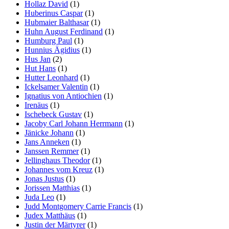
Hollaz David
(1)
Huberinus Caspar
(1)
Hubmaier Balthasar
(1)
Huhn August Ferdinand
(1)
Humburg Paul
(1)
Hunnius Ägidius
(1)
Hus Jan
(2)
Hut Hans
(1)
Hutter Leonhard
(1)
Ickelsamer Valentin
(1)
Ignatius von Antiochien
(1)
Irenäus
(1)
Ischebeck Gustav
(1)
Jacoby Carl Johann Herrmann
(1)
Jänicke Johann
(1)
Jans Anneken
(1)
Janssen Remmer
(1)
Jellinghaus Theodor
(1)
Johannes vom Kreuz
(1)
Jonas Justus
(1)
Jorissen Matthias
(1)
Juda Leo
(1)
Judd Montgomery Carrie Francis
(1)
Judex Matthäus
(1)
Justin der Märtyrer
(1)