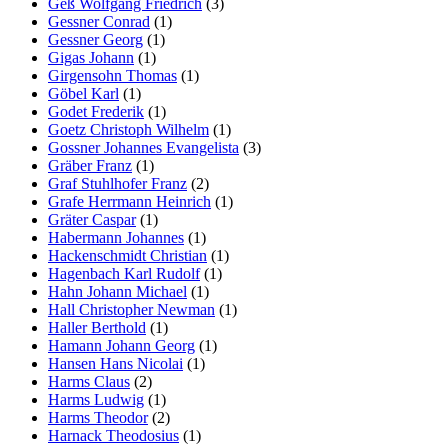
Geß Wolfgang Friedrich
(3)
Gessner Conrad
(1)
Gessner Georg
(1)
Gigas Johann
(1)
Girgensohn Thomas
(1)
Göbel Karl
(1)
Godet Frederik
(1)
Goetz Christoph Wilhelm
(1)
Gossner Johannes Evangelista
(3)
Gräber Franz
(1)
Graf Stuhlhofer Franz
(2)
Grafe Herrmann Heinrich
(1)
Gräter Caspar
(1)
Habermann Johannes
(1)
Hackenschmidt Christian
(1)
Hagenbach Karl Rudolf
(1)
Hahn Johann Michael
(1)
Hall Christopher Newman
(1)
Haller Berthold
(1)
Hamann Johann Georg
(1)
Hansen Hans Nicolai
(1)
Harms Claus
(2)
Harms Ludwig
(1)
Harms Theodor
(2)
Harnack Theodosius
(1)