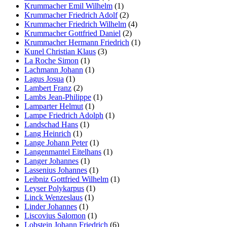
Krummacher Emil Wilhelm
(1)
Krummacher Friedrich Adolf
(2)
Krummacher Friedrich Wilhelm
(4)
Krummacher Gottfried Daniel
(2)
Krummacher Hermann Friedrich
(1)
Kunel Christian Klaus
(3)
La Roche Simon
(1)
Lachmann Johann
(1)
Lagus Josua
(1)
Lambert Franz
(2)
Lambs Jean-Philippe
(1)
Lamparter Helmut
(1)
Lampe Friedrich Adolph
(1)
Landschad Hans
(1)
Lang Heinrich
(1)
Lange Johann Peter
(1)
Langenmantel Eitelhans
(1)
Langer Johannes
(1)
Lassenius Johannes
(1)
Leibniz Gottfried Wilhelm
(1)
Leyser Polykarpus
(1)
Linck Wenzeslaus
(1)
Linder Johannes
(1)
Liscovius Salomon
(1)
Lobstein Johann Friedrich
(6)