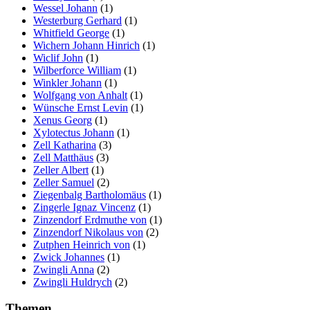
Wessel Johann
(1)
Westerburg Gerhard
(1)
Whitfield George
(1)
Wichern Johann Hinrich
(1)
Wiclif John
(1)
Wilberforce William
(1)
Winkler Johann
(1)
Wolfgang von Anhalt
(1)
Wünsche Ernst Levin
(1)
Xenus Georg
(1)
Xylotectus Johann
(1)
Zell Katharina
(3)
Zell Matthäus
(3)
Zeller Albert
(1)
Zeller Samuel
(2)
Ziegenbalg Bartholomäus
(1)
Zingerle Ignaz Vincenz
(1)
Zinzendorf Erdmuthe von
(1)
Zinzendorf Nikolaus von
(2)
Zutphen Heinrich von
(1)
Zwick Johannes
(1)
Zwingli Anna
(2)
Zwingli Huldrych
(2)
Themen