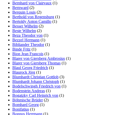
Bernhard von Clairvaux
(1)
Bernward
(2)
Berquin Louis
(2)
Berthold von Regensburg
(1)
Bertoldy Anton Camillo
(1)
Besser Wilhelm
(2)
Beste Wilhelm
(2)
Beza Theodor von
(1)
Bezzel Hermann
(1)
Bibliander Theodor
(1)
Binde Fritz
(1)
Bion Jean Francois
(1)
Blarer von Giersberg Ambrosius
(1)
Blarer von Giersberg Thomas
(1)
Blaul Georg Friedrich
(1)
Blaurock Jörg
(1)
Blumhardt Christian Gottlob
(3)
Blumhardt Johann Christoph
(1)
Bodelschwingh Friedrich von
(1)
Bodenstein Andreas
(1)
Bogatzky Carl Heinrich von
(1)
Böhmische Brüder
(2)
Bomhard Georg
(1)
Bonifatius
(1)
Bonnus Herrmann
(1)