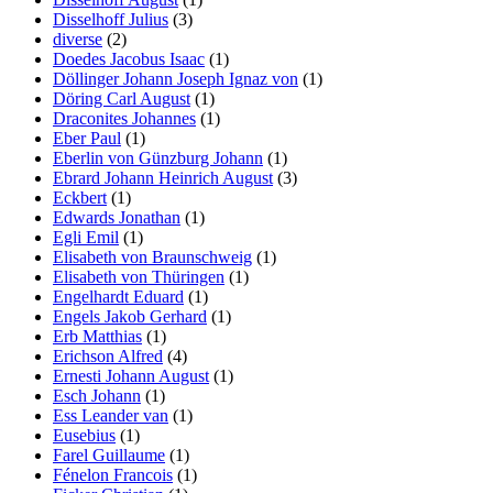
Disselhoff Julius
(3)
diverse
(2)
Doedes Jacobus Isaac
(1)
Döllinger Johann Joseph Ignaz von
(1)
Döring Carl August
(1)
Draconites Johannes
(1)
Eber Paul
(1)
Eberlin von Günzburg Johann
(1)
Ebrard Johann Heinrich August
(3)
Eckbert
(1)
Edwards Jonathan
(1)
Egli Emil
(1)
Elisabeth von Braunschweig
(1)
Elisabeth von Thüringen
(1)
Engelhardt Eduard
(1)
Engels Jakob Gerhard
(1)
Erb Matthias
(1)
Erichson Alfred
(4)
Ernesti Johann August
(1)
Esch Johann
(1)
Ess Leander van
(1)
Eusebius
(1)
Farel Guillaume
(1)
Fénelon Francois
(1)