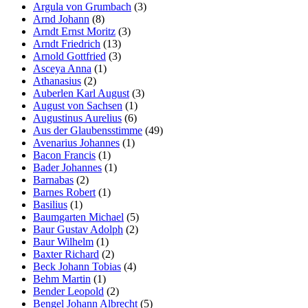
Argula von Grumbach
(3)
Arnd Johann
(8)
Arndt Ernst Moritz
(3)
Arndt Friedrich
(13)
Arnold Gottfried
(3)
Asceya Anna
(1)
Athanasius
(2)
Auberlen Karl August
(3)
August von Sachsen
(1)
Augustinus Aurelius
(6)
Aus der Glaubensstimme
(49)
Avenarius Johannes
(1)
Bacon Francis
(1)
Bader Johannes
(1)
Barnabas
(2)
Barnes Robert
(1)
Basilius
(1)
Baumgarten Michael
(5)
Baur Gustav Adolph
(2)
Baur Wilhelm
(1)
Baxter Richard
(2)
Beck Johann Tobias
(4)
Behm Martin
(1)
Bender Leopold
(2)
Bengel Johann Albrecht
(5)