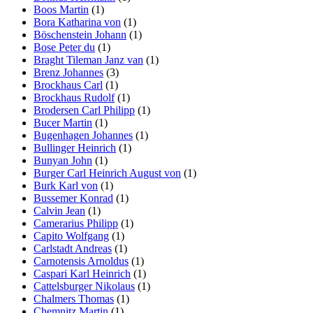
Boos Martin
(1)
Bora Katharina von
(1)
Böschenstein Johann
(1)
Bose Peter du
(1)
Braght Tileman Janz van
(1)
Brenz Johannes
(3)
Brockhaus Carl
(1)
Brockhaus Rudolf
(1)
Brodersen Carl Philipp
(1)
Bucer Martin
(1)
Bugenhagen Johannes
(1)
Bullinger Heinrich
(1)
Bunyan John
(1)
Burger Carl Heinrich August von
(1)
Burk Karl von
(1)
Bussemer Konrad
(1)
Calvin Jean
(1)
Camerarius Philipp
(1)
Capito Wolfgang
(1)
Carlstadt Andreas
(1)
Carnotensis Arnoldus
(1)
Caspari Karl Heinrich
(1)
Cattelsburger Nikolaus
(1)
Chalmers Thomas
(1)
Chemnitz Martin
(1)