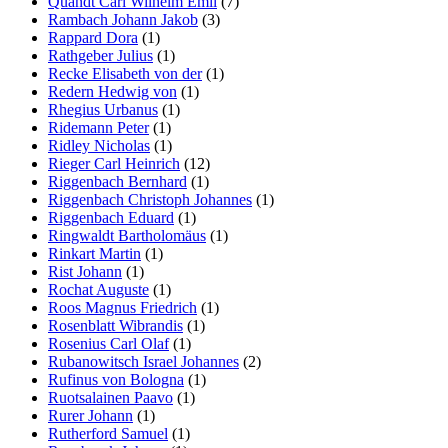
Quandt Carl Wilhelm Emil
(7)
Rambach Johann Jakob
(3)
Rappard Dora
(1)
Rathgeber Julius
(1)
Recke Elisabeth von der
(1)
Redern Hedwig von
(1)
Rhegius Urbanus
(1)
Ridemann Peter
(1)
Ridley Nicholas
(1)
Rieger Carl Heinrich
(12)
Riggenbach Bernhard
(1)
Riggenbach Christoph Johannes
(1)
Riggenbach Eduard
(1)
Ringwaldt Bartholomäus
(1)
Rinkart Martin
(1)
Rist Johann
(1)
Rochat Auguste
(1)
Roos Magnus Friedrich
(1)
Rosenblatt Wibrandis
(1)
Rosenius Carl Olaf
(1)
Rubanowitsch Israel Johannes
(2)
Rufinus von Bologna
(1)
Ruotsalainen Paavo
(1)
Rurer Johann
(1)
Rutherford Samuel
(1)