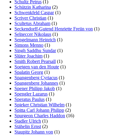
Schultz Petrus
(1)
Schützin Katharina
(2)
Schwenkfeld Caspar
(1)
Scriver Christian
(1)
Scultetus Abraham
(1)
Seckendorff-Gutend Henriette Freiin von
(1)
Selneccer Nikolaus
(1)
Sengelmann Heinrich
(1)
Simons Menno
(1)
Singh Saddhu Sundar
(1)
Slüter Joachim
(1)
Smith Robert Pearsall
(1)
Soetgen van den Houte
(1)
Spalatin Georg
(1)
Spangenberg Cyriacus
(1)
Spangenberg Johannes
(1)
Spener Philipp Jakob
(1)
Spengler Lazarus
(1)
Speratus Paulus
(1)
Spieker Christian Wilhelm
(1)
Spitta Carl Johann Philipp
(2)
Spurgeon Charles Haddon
(16)
Stadler Ulrich
(1)
Stähelin Ernst
(2)
Staupitz Johann von
(1)