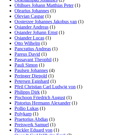
Ohlhues Johann Matthias Peter
(1)
Olearius Johannes
(1)
Olevian Caspar
(1)
Oosterzee Johannes Jakobus van
(1)
Osiander Andreas
(1)
Osiander Johann Ernst
(1)
Osiander Lucas
(1)
Otto Wilhelm
(1)
Pancratius Andreas
(1)
Pareus David
(1)
Passavant Theophil
(1)
Pauli Simon
(1)
Paulsen Johannes
(4)
Peringer Diepold
(1)
Petersen Eginhard
(1)
Pfeil Christian Carl Ludwig von
(1)
Philipps Dirk
(1)
Pischoon Friedrich August
(1)
Pistorius Hermann Alexander
(1)
Pollio Lukas
(1)
Polykarp
(1)
Praetorius Abdias
(1)
Preiswerk Samuel
(1)
Pückler Eduard von
(1)