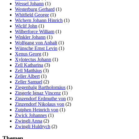
Wessel Johann
(1)
Westerburg Gerhard
(1)
Whitfield George
(1)
Wichern Johann Hinrich
(1)
Wiclif John
(1)
Wilberforce William
(1)
Winkler Johann
(1)
Wolfgang von Anhalt
(1)
Wünsche Ernst Levin
(1)
Xenus Georg
(1)
Xylotectus Johann
(1)
Zell Katharina
(3)
Zell Matthäus
(3)
Zeller Albert
(1)
Zeller Samuel
(2)
Ziegenbalg Bartholomäus
(1)
Zingerle Ignaz Vincenz
(1)
Zinzendorf Erdmuthe von
(1)
Zinzendorf Nikolaus von
(2)
Zutphen Heinrich von
(1)
Zwick Johannes
(1)
Zwingli Anna
(2)
Zwingli Huldrych
(2)
Themen