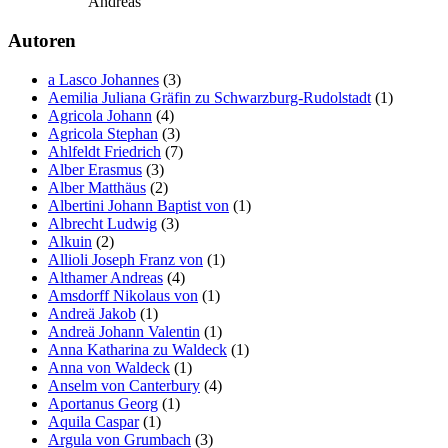
Andreas
Autoren
a Lasco Johannes
(3)
Aemilia Juliana Gräfin zu Schwarzburg-Rudolstadt
(1)
Agricola Johann
(4)
Agricola Stephan
(3)
Ahlfeldt Friedrich
(7)
Alber Erasmus
(3)
Alber Matthäus
(2)
Albertini Johann Baptist von
(1)
Albrecht Ludwig
(3)
Alkuin
(2)
Allioli Joseph Franz von
(1)
Althamer Andreas
(4)
Amsdorff Nikolaus von
(1)
Andreä Jakob
(1)
Andreä Johann Valentin
(1)
Anna Katharina zu Waldeck
(1)
Anna von Waldeck
(1)
Anselm von Canterbury
(4)
Aportanus Georg
(1)
Aquila Caspar
(1)
Argula von Grumbach
(3)