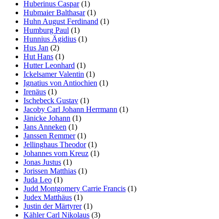
Huberinus Caspar
(1)
Hubmaier Balthasar
(1)
Huhn August Ferdinand
(1)
Humburg Paul
(1)
Hunnius Ägidius
(1)
Hus Jan
(2)
Hut Hans
(1)
Hutter Leonhard
(1)
Ickelsamer Valentin
(1)
Ignatius von Antiochien
(1)
Irenäus
(1)
Ischebeck Gustav
(1)
Jacoby Carl Johann Herrmann
(1)
Jänicke Johann
(1)
Jans Anneken
(1)
Janssen Remmer
(1)
Jellinghaus Theodor
(1)
Johannes vom Kreuz
(1)
Jonas Justus
(1)
Jorissen Matthias
(1)
Juda Leo
(1)
Judd Montgomery Carrie Francis
(1)
Judex Matthäus
(1)
Justin der Märtyrer
(1)
Kähler Carl Nikolaus
(3)