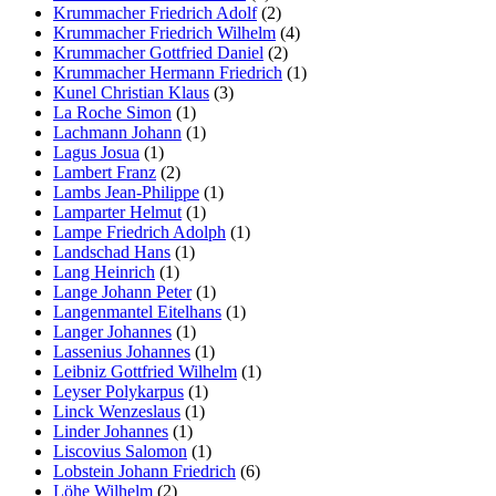
Krummacher Friedrich Adolf
(2)
Krummacher Friedrich Wilhelm
(4)
Krummacher Gottfried Daniel
(2)
Krummacher Hermann Friedrich
(1)
Kunel Christian Klaus
(3)
La Roche Simon
(1)
Lachmann Johann
(1)
Lagus Josua
(1)
Lambert Franz
(2)
Lambs Jean-Philippe
(1)
Lamparter Helmut
(1)
Lampe Friedrich Adolph
(1)
Landschad Hans
(1)
Lang Heinrich
(1)
Lange Johann Peter
(1)
Langenmantel Eitelhans
(1)
Langer Johannes
(1)
Lassenius Johannes
(1)
Leibniz Gottfried Wilhelm
(1)
Leyser Polykarpus
(1)
Linck Wenzeslaus
(1)
Linder Johannes
(1)
Liscovius Salomon
(1)
Lobstein Johann Friedrich
(6)
Löhe Wilhelm
(2)