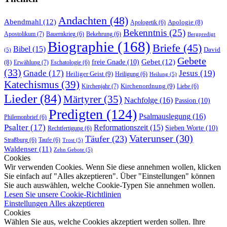
Andachten
(48)
Abendmahl
(12)
Apologie
(8)
Apologetik
(6)
Bekenntnis
(25)
Apostolikum
(7)
Bauernkrieg
(6)
Bekehrung
(6)
Bergpredigt
Biographie
(168)
Briefe
(45)
Bibel
(15)
David
(5)
Gebete
Gebet
(12)
freie Gnade
(10)
(8)
Erwählung
(7)
Eschatologie
(6)
(33)
Gnade
(17)
Jesus
(19)
Heiliger Geist
(9)
Heiligung
(6)
Heilung
(5)
Katechismus
(39)
Kirchenordnung
(9)
Kirchenjahr
(7)
Liebe
(6)
Lieder
(84)
Märtyrer
(35)
Nachfolge
(16)
Passion
(10)
Predigten
(124)
Psalmauslegung
(16)
Philemonbrief
(6)
Psalter
(17)
Reformationszeit
(15)
Sieben Worte
(10)
Rechtfertigung
(6)
Vaterunser
(30)
Täufer
(23)
Straßburg
(6)
Taufe
(6)
Trost
(5)
Waldenser
(11)
Zehn Gebote
(5)
Cookies
Wir verwenden Cookies. Wenn Sie diese annehmen wollen, klicken
Sie einfach auf "Alles akzeptieren". Über "Einstellungen" können
Sie auch auswählen, welche Cookie-Typen Sie annehmen wollen.
Lesen Sie unsere Cookie-Richtlinien
Einstellungen
Alles akzeptieren
Cookies
Wählen Sie aus, welche Cookies akzeptiert werden sollen. Ihre