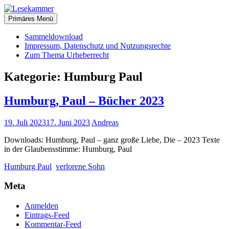
Zum
christliche Bücher zum kostenlosen Download
Inhalt
Primäres Menü
Lesekammer
springen
Sammeldownload
Impressum, Datenschutz und Nutzungsrechte
Zum Thema Urheberrecht
Kategorie:
Humburg Paul
Humburg, Paul – Bücher 2023
19. Juli 2023
17. Juni 2023
Andreas
Downloads: Humburg, Paul – ganz große Liebe, Die – 2023 Texte
in der Glaubensstimme: Humburg, Paul
Humburg Paul
verlorene Sohn
Meta
Anmelden
Eintrags-Feed
Kommentar-Feed