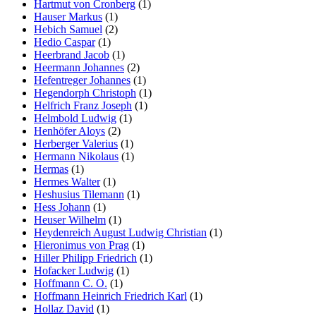
Hartmut von Cronberg
(1)
Hauser Markus
(1)
Hebich Samuel
(2)
Hedio Caspar
(1)
Heerbrand Jacob
(1)
Heermann Johannes
(2)
Hefentreger Johannes
(1)
Hegendorph Christoph
(1)
Helfrich Franz Joseph
(1)
Helmbold Ludwig
(1)
Henhöfer Aloys
(2)
Herberger Valerius
(1)
Hermann Nikolaus
(1)
Hermas
(1)
Hermes Walter
(1)
Heshusius Tilemann
(1)
Hess Johann
(1)
Heuser Wilhelm
(1)
Heydenreich August Ludwig Christian
(1)
Hieronimus von Prag
(1)
Hiller Philipp Friedrich
(1)
Hofacker Ludwig
(1)
Hoffmann C. O.
(1)
Hoffmann Heinrich Friedrich Karl
(1)
Hollaz David
(1)