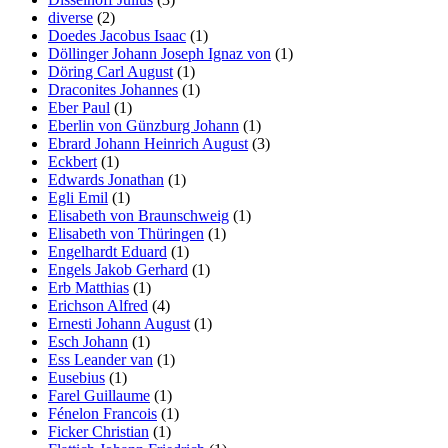
diverse
(2)
Doedes Jacobus Isaac
(1)
Döllinger Johann Joseph Ignaz von
(1)
Döring Carl August
(1)
Draconites Johannes
(1)
Eber Paul
(1)
Eberlin von Günzburg Johann
(1)
Ebrard Johann Heinrich August
(3)
Eckbert
(1)
Edwards Jonathan
(1)
Egli Emil
(1)
Elisabeth von Braunschweig
(1)
Elisabeth von Thüringen
(1)
Engelhardt Eduard
(1)
Engels Jakob Gerhard
(1)
Erb Matthias
(1)
Erichson Alfred
(4)
Ernesti Johann August
(1)
Esch Johann
(1)
Ess Leander van
(1)
Eusebius
(1)
Farel Guillaume
(1)
Fénelon Francois
(1)
Ficker Christian
(1)