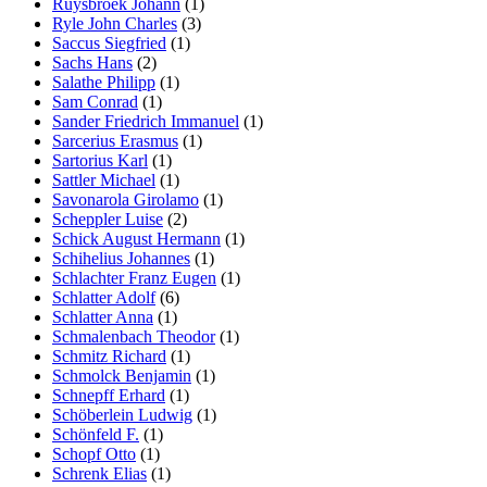
Ruysbroek Johann
(1)
Ryle John Charles
(3)
Saccus Siegfried
(1)
Sachs Hans
(2)
Salathe Philipp
(1)
Sam Conrad
(1)
Sander Friedrich Immanuel
(1)
Sarcerius Erasmus
(1)
Sartorius Karl
(1)
Sattler Michael
(1)
Savonarola Girolamo
(1)
Scheppler Luise
(2)
Schick August Hermann
(1)
Schihelius Johannes
(1)
Schlachter Franz Eugen
(1)
Schlatter Adolf
(6)
Schlatter Anna
(1)
Schmalenbach Theodor
(1)
Schmitz Richard
(1)
Schmolck Benjamin
(1)
Schnepff Erhard
(1)
Schöberlein Ludwig
(1)
Schönfeld F.
(1)
Schopf Otto
(1)
Schrenk Elias
(1)