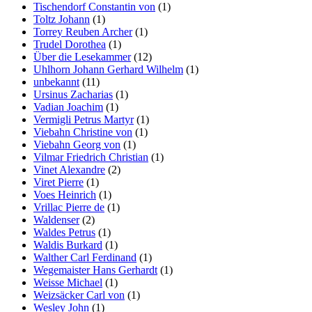
Tischendorf Constantin von
(1)
Toltz Johann
(1)
Torrey Reuben Archer
(1)
Trudel Dorothea
(1)
Über die Lesekammer
(12)
Uhlhorn Johann Gerhard Wilhelm
(1)
unbekannt
(11)
Ursinus Zacharias
(1)
Vadian Joachim
(1)
Vermigli Petrus Martyr
(1)
Viebahn Christine von
(1)
Viebahn Georg von
(1)
Vilmar Friedrich Christian
(1)
Vinet Alexandre
(2)
Viret Pierre
(1)
Voes Heinrich
(1)
Vrillac Pierre de
(1)
Waldenser
(2)
Waldes Petrus
(1)
Waldis Burkard
(1)
Walther Carl Ferdinand
(1)
Wegemaister Hans Gerhardt
(1)
Weisse Michael
(1)
Weizsäcker Carl von
(1)
Wesley John
(1)