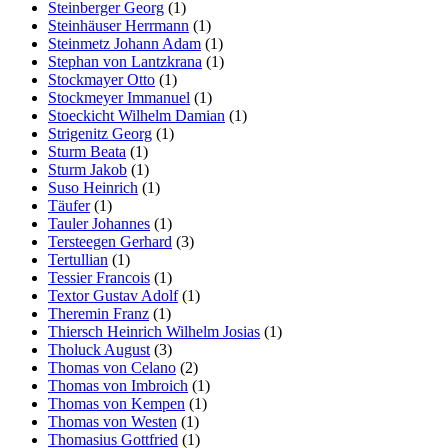
Steinberger Georg
(1)
Steinhäuser Herrmann
(1)
Steinmetz Johann Adam
(1)
Stephan von Lantzkrana
(1)
Stockmayer Otto
(1)
Stockmeyer Immanuel
(1)
Stoeckicht Wilhelm Damian
(1)
Strigenitz Georg
(1)
Sturm Beata
(1)
Sturm Jakob
(1)
Suso Heinrich
(1)
Täufer
(1)
Tauler Johannes
(1)
Tersteegen Gerhard
(3)
Tertullian
(1)
Tessier Francois
(1)
Textor Gustav Adolf
(1)
Theremin Franz
(1)
Thiersch Heinrich Wilhelm Josias
(1)
Tholuck August
(3)
Thomas von Celano
(2)
Thomas von Imbroich
(1)
Thomas von Kempen
(1)
Thomas von Westen
(1)
Thomasius Gottfried
(1)