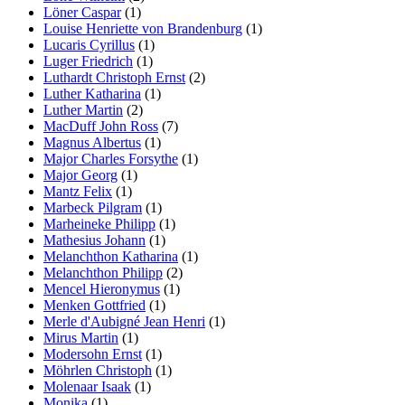
Löner Caspar
(1)
Louise Henriette von Brandenburg
(1)
Lucaris Cyrillus
(1)
Luger Friedrich
(1)
Luthardt Christoph Ernst
(2)
Luther Katharina
(1)
Luther Martin
(2)
MacDuff John Ross
(7)
Magnus Albertus
(1)
Major Charles Forsythe
(1)
Major Georg
(1)
Mantz Felix
(1)
Marbeck Pilgram
(1)
Marheineke Philipp
(1)
Mathesius Johann
(1)
Melanchthon Katharina
(1)
Melanchthon Philipp
(2)
Mencel Hieronymus
(1)
Menken Gottfried
(1)
Merle d'Aubigné Jean Henri
(1)
Mirus Martin
(1)
Modersohn Ernst
(1)
Möhrlen Christoph
(1)
Molenaar Isaak
(1)
Monika
(1)