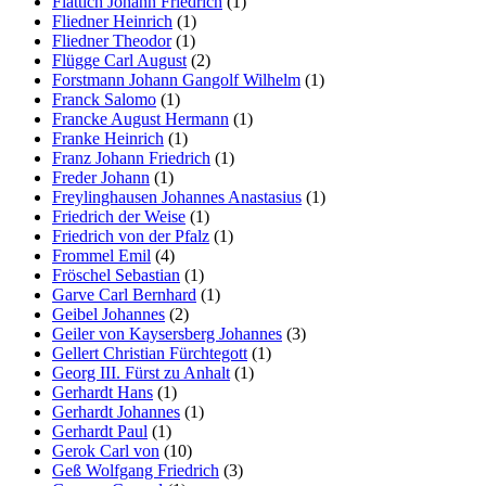
Flattich Johann Friedrich
(1)
Fliedner Heinrich
(1)
Fliedner Theodor
(1)
Flügge Carl August
(2)
Forstmann Johann Gangolf Wilhelm
(1)
Franck Salomo
(1)
Francke August Hermann
(1)
Franke Heinrich
(1)
Franz Johann Friedrich
(1)
Freder Johann
(1)
Freylinghausen Johannes Anastasius
(1)
Friedrich der Weise
(1)
Friedrich von der Pfalz
(1)
Frommel Emil
(4)
Fröschel Sebastian
(1)
Garve Carl Bernhard
(1)
Geibel Johannes
(2)
Geiler von Kaysersberg Johannes
(3)
Gellert Christian Fürchtegott
(1)
Georg III. Fürst zu Anhalt
(1)
Gerhardt Hans
(1)
Gerhardt Johannes
(1)
Gerhardt Paul
(1)
Gerok Carl von
(10)
Geß Wolfgang Friedrich
(3)