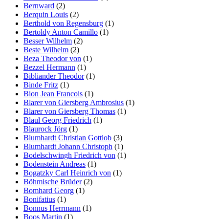
Bernward
(2)
Berquin Louis
(2)
Berthold von Regensburg
(1)
Bertoldy Anton Camillo
(1)
Besser Wilhelm
(2)
Beste Wilhelm
(2)
Beza Theodor von
(1)
Bezzel Hermann
(1)
Bibliander Theodor
(1)
Binde Fritz
(1)
Bion Jean Francois
(1)
Blarer von Giersberg Ambrosius
(1)
Blarer von Giersberg Thomas
(1)
Blaul Georg Friedrich
(1)
Blaurock Jörg
(1)
Blumhardt Christian Gottlob
(3)
Blumhardt Johann Christoph
(1)
Bodelschwingh Friedrich von
(1)
Bodenstein Andreas
(1)
Bogatzky Carl Heinrich von
(1)
Böhmische Brüder
(2)
Bomhard Georg
(1)
Bonifatius
(1)
Bonnus Herrmann
(1)
Boos Martin
(1)