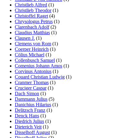
Christlieb Alfred
(1)
Christlieb Theodor
(1)
Christoffel Raget
(4)
Chrysologus Petrus
(1)
Clarenbach Adolf
(2)
Claudius Matthias
(1)
Clausen J.
(1)
Clemens von Rom
(1)
Coerper Heinrich
(1)
Cölius Michael
(1)
Collenbusch Samuel
(1)
Comenius Johann Amos
(1)
Corvinus Antonius
(1)
Couard Christian Ludwig
(1)
Cranmer Thomas
(1)
Cruciger Caspar
(1)
Dach Simon
(1)
Dammann Julius
(5)
Danichius Hilarius
(1)
Delitzsch Franz
(1)
Denck Hans
(1)
Diedrich Julius
(1)
Dieterich Veit
(1)
Disselhoff August
(1)
Disselhoff Julius
(3)