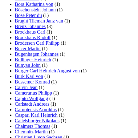
Bora Katharina von
(1)
Böschenstein Johann
(1)
Bose Peter du
(1)
Braght Tileman Janz van
(1)
Brenz Johannes
(3)
Brockhaus Carl
(1)
Brockhaus Rudolf
(1)
Brodersen Carl Philipp
(1)
Bucer Martin
(1)
Bugenhagen Johannes
(1)
Bullinger Heinrich
(1)
Bunyan John
(1)
Burger Carl Heinrich August von
(1)
Burk Karl von
(1)
Bussemer Konrad
(1)
Calvin Jean
(1)
Camerarius Philipp
(1)
Capito Wolfgang
(1)
Carlstadt Andreas
(1)
Carnotensis Arnoldus
(1)
Caspari Karl Heinrich
(1)
Cattelsburger Nikolaus
(1)
Chalmers Thomas
(1)
Chemnitz Martin
(1)
Christian I. von Sachsen
(1)