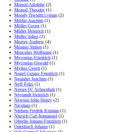
Monod Adolphe
(2)
Monod Theodor
(1)
Moody Dwight Lyman
(2)
Mörlin Joachim
(1)
Müller Georg
(1)
Müller Heinrich
(1)
Müller Julius
(1)
Murray Andrew
(4)
Musäus Simon
(1)
Musculus Wolfgang
(1)
Myconius Friedrich
(1)
Myconius Oswald
(1)
Mylius Georg
(1)
Nagel Gustav Friedrich
(1)
Neander Joachim
(1)
Neff Felix
(1)
Nerses IV. Schnorhali
(1)
Neviandt Heinrich
(1)
Newton John Henry
(2)
Nicolaas
(1)
Nielsen Fredrik Kristian
(1)
Nitzsch Carl Immanuel
(1)
Oberlin Johann Friedrich
(1)
Odenbach Johann
(1)
Oekolampad Johannes
(2)