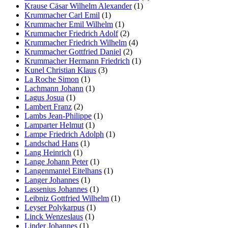
Krause Cäsar Wilhelm Alexander
(1)
Krummacher Carl Emil
(1)
Krummacher Emil Wilhelm
(1)
Krummacher Friedrich Adolf
(2)
Krummacher Friedrich Wilhelm
(4)
Krummacher Gottfried Daniel
(2)
Krummacher Hermann Friedrich
(1)
Kunel Christian Klaus
(3)
La Roche Simon
(1)
Lachmann Johann
(1)
Lagus Josua
(1)
Lambert Franz
(2)
Lambs Jean-Philippe
(1)
Lamparter Helmut
(1)
Lampe Friedrich Adolph
(1)
Landschad Hans
(1)
Lang Heinrich
(1)
Lange Johann Peter
(1)
Langenmantel Eitelhans
(1)
Langer Johannes
(1)
Lassenius Johannes
(1)
Leibniz Gottfried Wilhelm
(1)
Leyser Polykarpus
(1)
Linck Wenzeslaus
(1)
Linder Johannes
(1)