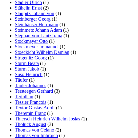
Stadler Ulrich
(1)
Stähelin Ernst
(2)
Staupitz Johann von
(1)
Steinberger Georg
(1)
Steinhäuser Herrmann
(1)
Steinmetz Johann Adam
(1)
Stephan von Lantzkrana
(1)
Stockmayer Otto
(1)
Stockmeyer Immanuel
(1)
Stoeckicht Wilhelm Damian
(1)
Strigenitz Georg
(1)
Sturm Beata
(1)
Sturm Jakob
(1)
Suso Heinrich
(1)
Täufer
(1)
Tauler Johannes
(1)
Tersteegen Gerhard
(3)
Tertullian
(1)
Tessier Francois
(1)
Textor Gustav Adolf
(1)
Theremin Franz
(1)
Thiersch Heinrich Wilhelm Josias
(1)
Tholuck August
(3)
Thomas von Celano
(2)
Thomas von Imbroich
(1)