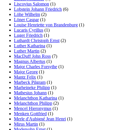
Liscovius Salomon
(1)
Lobstein Johann Friedrich
(6)
Löhe Wilhelm
(2)
Löner Caspar
(1)
Louise Henriette von Brandenburg
(1)
Lucaris Cyrillus
(1)
Luger Friedrich
(1)
Luthardt Christoph Ernst
(2)
Luther Katharina
(1)
Luther Martin
(2)
MacDuff John Ross
(7)
Magnus Albertus
(1)
Major Charles Forsythe
(1)
Major Georg
(1)
Mantz Felix
(1)
Marbeck Pilgram
(1)
Marheineke Philipp
(1)
Mathesius Johann
(1)
Melanchthon Katharina
(1)
Melanchthon Philipp
(2)
Mencel Hieronymus
(1)
Menken Gottfried
(1)
Merle d'Aubigné Jean Henri
(1)
Mirus Martin
(1)
Modersohn Ernst
(1)