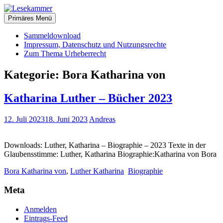
Zum
christliche Bücher zum kostenlosen Download
Inhalt
Primäres Menü
Lesekammer
springen
Sammeldownload
Impressum, Datenschutz und Nutzungsrechte
Zum Thema Urheberrecht
Kategorie:
Bora Katharina von
Katharina Luther – Bücher 2023
12. Juli 2023
18. Juni 2023
Andreas
Downloads: Luther, Katharina – Biographie – 2023 Texte in der
Glaubensstimme: Luther, Katharina Biographie:Katharina von Bora
Bora Katharina von
,
Luther Katharina
Biographie
Meta
Anmelden
Eintrags-Feed