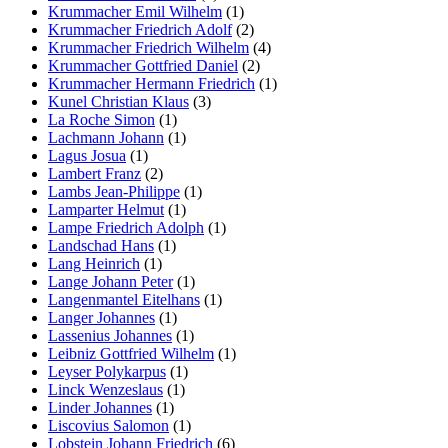
Krummacher Emil Wilhelm
(1)
Krummacher Friedrich Adolf
(2)
Krummacher Friedrich Wilhelm
(4)
Krummacher Gottfried Daniel
(2)
Krummacher Hermann Friedrich
(1)
Kunel Christian Klaus
(3)
La Roche Simon
(1)
Lachmann Johann
(1)
Lagus Josua
(1)
Lambert Franz
(2)
Lambs Jean-Philippe
(1)
Lamparter Helmut
(1)
Lampe Friedrich Adolph
(1)
Landschad Hans
(1)
Lang Heinrich
(1)
Lange Johann Peter
(1)
Langenmantel Eitelhans
(1)
Langer Johannes
(1)
Lassenius Johannes
(1)
Leibniz Gottfried Wilhelm
(1)
Leyser Polykarpus
(1)
Linck Wenzeslaus
(1)
Linder Johannes
(1)
Liscovius Salomon
(1)
Lobstein Johann Friedrich
(6)