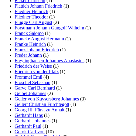
Ficker Christian
(1)
Flattich Johann Friedrich
(1)
Fliedner Heinrich
(1)
Fliedner Theodor
(1)
Flügge Carl August
(2)
Forstmann Johann Gangolf Wilhelm
(1)
Franck Salomo
(1)
Francke August Hermann
(1)
Franke Heinrich
(1)
Franz Johann Friedrich
(1)
Freder Johann
(1)
Freylinghausen Johannes Anastasius
(1)
Friedrich der Weise
(1)
Friedrich von der Pfalz
(1)
Frommel Emil
(4)
Fröschel Sebastian
(1)
Garve Carl Bernhard
(1)
Geibel Johannes
(2)
Geiler von Kaysersberg Johannes
(3)
Gellert Christian Fürchtegott
(1)
Georg III. Fürst zu Anhalt
(1)
Gerhardt Hans
(1)
Gerhardt Johannes
(1)
Gerhardt Paul
(1)
Gerok Carl von
(10)