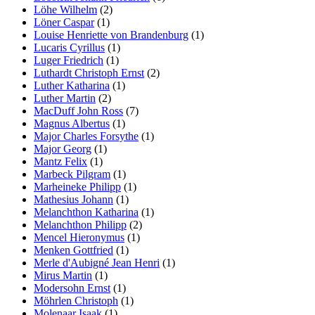
Löhe Wilhelm
(2)
Löner Caspar
(1)
Louise Henriette von Brandenburg
(1)
Lucaris Cyrillus
(1)
Luger Friedrich
(1)
Luthardt Christoph Ernst
(2)
Luther Katharina
(1)
Luther Martin
(2)
MacDuff John Ross
(7)
Magnus Albertus
(1)
Major Charles Forsythe
(1)
Major Georg
(1)
Mantz Felix
(1)
Marbeck Pilgram
(1)
Marheineke Philipp
(1)
Mathesius Johann
(1)
Melanchthon Katharina
(1)
Melanchthon Philipp
(2)
Mencel Hieronymus
(1)
Menken Gottfried
(1)
Merle d'Aubigné Jean Henri
(1)
Mirus Martin
(1)
Modersohn Ernst
(1)
Möhrlen Christoph
(1)
Molenaar Isaak
(1)