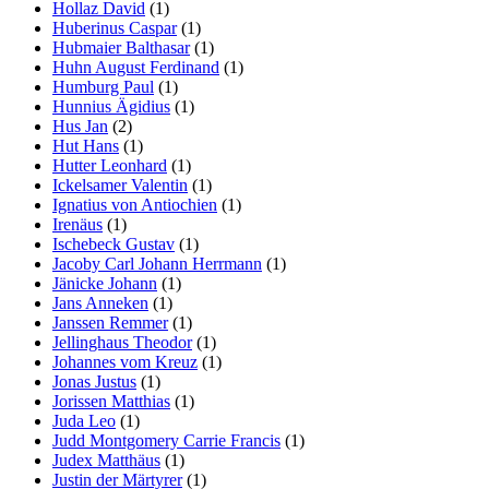
Hollaz David
(1)
Huberinus Caspar
(1)
Hubmaier Balthasar
(1)
Huhn August Ferdinand
(1)
Humburg Paul
(1)
Hunnius Ägidius
(1)
Hus Jan
(2)
Hut Hans
(1)
Hutter Leonhard
(1)
Ickelsamer Valentin
(1)
Ignatius von Antiochien
(1)
Irenäus
(1)
Ischebeck Gustav
(1)
Jacoby Carl Johann Herrmann
(1)
Jänicke Johann
(1)
Jans Anneken
(1)
Janssen Remmer
(1)
Jellinghaus Theodor
(1)
Johannes vom Kreuz
(1)
Jonas Justus
(1)
Jorissen Matthias
(1)
Juda Leo
(1)
Judd Montgomery Carrie Francis
(1)
Judex Matthäus
(1)
Justin der Märtyrer
(1)