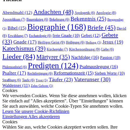
Andachten
(48)
Abendmahl
(12)
Apologie
(8)
Apologetik
(6)
Bekenntnis
(25)
Apostolikum
(7)
Bauernkrieg
(6)
Bekehrung
(6)
Bergpredigt
Biographie
(168)
Briefe
(45)
Bibel
(15)
David
(5)
Gebete
Gebet
(12)
freie Gnade
(10)
(8)
Erwählung
(7)
Eschatologie
(6)
(33)
Gnade
(17)
Jesus
(19)
Heiliger Geist
(9)
Heiligung
(6)
Heilung
(5)
Katechismus
(39)
Kirchenordnung
(9)
Kirchenjahr
(7)
Liebe
(6)
Lieder
(84)
Märtyrer
(35)
Nachfolge
(16)
Passion
(10)
Predigten
(124)
Psalmauslegung
(16)
Philemonbrief
(6)
Psalter
(17)
Reformationszeit
(15)
Sieben Worte
(10)
Rechtfertigung
(6)
Vaterunser
(30)
Täufer
(23)
Straßburg
(6)
Taufe
(6)
Trost
(5)
Waldenser
(11)
Zehn Gebote
(5)
Cookies
Wir verwenden Cookies. Wenn Sie diese annehmen wollen, klicken
Sie einfach auf "Alles akzeptieren". Über "Einstellungen" können
Sie auch auswählen, welche Cookie-Typen Sie annehmen wollen.
Lesen Sie unsere Cookie-Richtlinien
Einstellungen
Alles akzeptieren
Cookies
Wählen Sie aus, welche Cookies akzeptiert werden sollen. Ihre