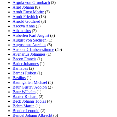
Argula von Grumbach
(3)
Arnd Johann
(8)
Arndt Ernst Moritz
(3)
Arndt Friedrich
(13)
Arnold Gottfried
(3)
Asceya Anna
(1)
Athanasius
(2)
Auberlen Karl August
(3)
August von Sachsen
(1)
Augustinus Aurelius
(6)
Aus der Glaubensstimme
(49)
Avenarius Johannes
(1)
Bacon Francis
(1)
Bader Johannes
(1)
Barnabas
(2)
Barnes Robert
(1)
Basilius
(1)
Baumgarten Michael
(5)
Baur Gustav Adolph
(2)
Baur Wilhelm
(1)
Baxter Richard
(2)
Beck Johann Tobias
(4)
Behm Martin
(1)
Bender Leopold
(2)
Bengel Johann Albrecht
(5)