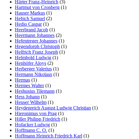
Härter Franz-Heinrich
(3)
Hartmut von Cronberg
(1)
Hauser Markus
(1)
Hebich Samuel
(2)
Hedio Caspar
(1)
Heerbrand Jacob
(1)
Heermann Johannes
(2)
Hefentreger Johannes
(1)
Hegendorph Christoph
(1)
Helfrich Franz Joseph
(1)
Helmbold Ludwig
(1)
Henhöfer Aloys
(2)
Herberger Valerius
(1)
Hermann Nikolaus
(1)
Hermas
(1)
Hermes Walter
(1)
Heshusius Tilemann
(1)
Hess Johann
(1)
Heuser Wilhelm
(1)
Heydenreich August Ludwig Christian
(1)
Hieronimus von Prag
(1)
Hiller Philipp Friedrich
(1)
Hofacker Ludwig
(1)
Hoffmann C. O.
(1)
Hoffmann Heinrich Friedrich Karl
(1)