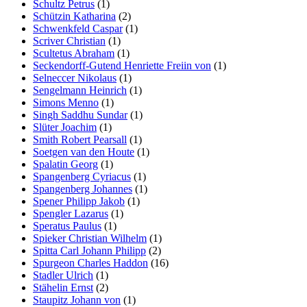
Schultz Petrus
(1)
Schützin Katharina
(2)
Schwenkfeld Caspar
(1)
Scriver Christian
(1)
Scultetus Abraham
(1)
Seckendorff-Gutend Henriette Freiin von
(1)
Selneccer Nikolaus
(1)
Sengelmann Heinrich
(1)
Simons Menno
(1)
Singh Saddhu Sundar
(1)
Slüter Joachim
(1)
Smith Robert Pearsall
(1)
Soetgen van den Houte
(1)
Spalatin Georg
(1)
Spangenberg Cyriacus
(1)
Spangenberg Johannes
(1)
Spener Philipp Jakob
(1)
Spengler Lazarus
(1)
Speratus Paulus
(1)
Spieker Christian Wilhelm
(1)
Spitta Carl Johann Philipp
(2)
Spurgeon Charles Haddon
(16)
Stadler Ulrich
(1)
Stähelin Ernst
(2)
Staupitz Johann von
(1)