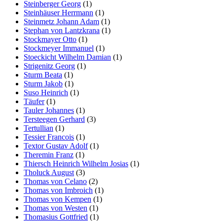
Steinberger Georg
(1)
Steinhäuser Herrmann
(1)
Steinmetz Johann Adam
(1)
Stephan von Lantzkrana
(1)
Stockmayer Otto
(1)
Stockmeyer Immanuel
(1)
Stoeckicht Wilhelm Damian
(1)
Strigenitz Georg
(1)
Sturm Beata
(1)
Sturm Jakob
(1)
Suso Heinrich
(1)
Täufer
(1)
Tauler Johannes
(1)
Tersteegen Gerhard
(3)
Tertullian
(1)
Tessier Francois
(1)
Textor Gustav Adolf
(1)
Theremin Franz
(1)
Thiersch Heinrich Wilhelm Josias
(1)
Tholuck August
(3)
Thomas von Celano
(2)
Thomas von Imbroich
(1)
Thomas von Kempen
(1)
Thomas von Westen
(1)
Thomasius Gottfried
(1)