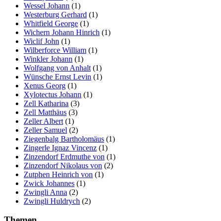
Wessel Johann
(1)
Westerburg Gerhard
(1)
Whitfield George
(1)
Wichern Johann Hinrich
(1)
Wiclif John
(1)
Wilberforce William
(1)
Winkler Johann
(1)
Wolfgang von Anhalt
(1)
Wünsche Ernst Levin
(1)
Xenus Georg
(1)
Xylotectus Johann
(1)
Zell Katharina
(3)
Zell Matthäus
(3)
Zeller Albert
(1)
Zeller Samuel
(2)
Ziegenbalg Bartholomäus
(1)
Zingerle Ignaz Vincenz
(1)
Zinzendorf Erdmuthe von
(1)
Zinzendorf Nikolaus von
(2)
Zutphen Heinrich von
(1)
Zwick Johannes
(1)
Zwingli Anna
(2)
Zwingli Huldrych
(2)
Themen