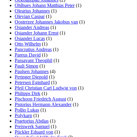
Ohlhues Johann Matthias Peter
(1)
Olearius Johannes
(1)
Olevian Caspar
(1)
Oosterzee Johannes Jakobus van
(1)
Osiander Andreas
(1)
Osiander Johann Ernst
(1)
Osiander Lucas
(1)
Otto Wilhelm
(1)
Pancratius Andreas
(1)
Pareus David
(1)
Passavant Theophil
(1)
Pauli Simon
(1)
Paulsen Johannes
(4)
Peringer Diepold
(1)
Petersen Eginhard
(1)
Pfeil Christian Carl Ludwig von
(1)
Philipps Dirk
(1)
Pischoon Friedrich August
(1)
Pistorius Hermann Alexander
(1)
Pollio Lukas
(1)
Polykarp
(1)
Praetorius Abdias
(1)
Preiswerk Samuel
(1)
Pückler Eduard von
(1)