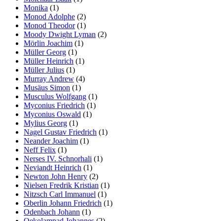
Monika
(1)
Monod Adolphe
(2)
Monod Theodor
(1)
Moody Dwight Lyman
(2)
Mörlin Joachim
(1)
Müller Georg
(1)
Müller Heinrich
(1)
Müller Julius
(1)
Murray Andrew
(4)
Musäus Simon
(1)
Musculus Wolfgang
(1)
Myconius Friedrich
(1)
Myconius Oswald
(1)
Mylius Georg
(1)
Nagel Gustav Friedrich
(1)
Neander Joachim
(1)
Neff Felix
(1)
Nerses IV. Schnorhali
(1)
Neviandt Heinrich
(1)
Newton John Henry
(2)
Nielsen Fredrik Kristian
(1)
Nitzsch Carl Immanuel
(1)
Oberlin Johann Friedrich
(1)
Odenbach Johann
(1)
Oekolampad Johannes
(2)