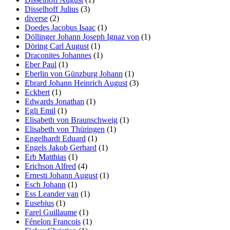
Disselhoff Julius
(3)
diverse
(2)
Doedes Jacobus Isaac
(1)
Döllinger Johann Joseph Ignaz von
(1)
Döring Carl August
(1)
Draconites Johannes
(1)
Eber Paul
(1)
Eberlin von Günzburg Johann
(1)
Ebrard Johann Heinrich August
(3)
Eckbert
(1)
Edwards Jonathan
(1)
Egli Emil
(1)
Elisabeth von Braunschweig
(1)
Elisabeth von Thüringen
(1)
Engelhardt Eduard
(1)
Engels Jakob Gerhard
(1)
Erb Matthias
(1)
Erichson Alfred
(4)
Ernesti Johann August
(1)
Esch Johann
(1)
Ess Leander van
(1)
Eusebius
(1)
Farel Guillaume
(1)
Fénelon Francois
(1)