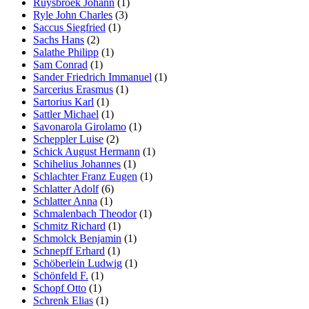
Ruysbroek Johann
(1)
Ryle John Charles
(3)
Saccus Siegfried
(1)
Sachs Hans
(2)
Salathe Philipp
(1)
Sam Conrad
(1)
Sander Friedrich Immanuel
(1)
Sarcerius Erasmus
(1)
Sartorius Karl
(1)
Sattler Michael
(1)
Savonarola Girolamo
(1)
Scheppler Luise
(2)
Schick August Hermann
(1)
Schihelius Johannes
(1)
Schlachter Franz Eugen
(1)
Schlatter Adolf
(6)
Schlatter Anna
(1)
Schmalenbach Theodor
(1)
Schmitz Richard
(1)
Schmolck Benjamin
(1)
Schnepff Erhard
(1)
Schöberlein Ludwig
(1)
Schönfeld F.
(1)
Schopf Otto
(1)
Schrenk Elias
(1)