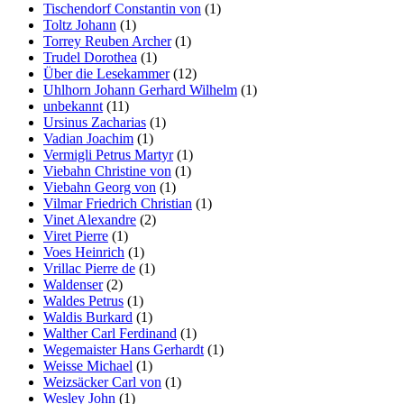
Tischendorf Constantin von
(1)
Toltz Johann
(1)
Torrey Reuben Archer
(1)
Trudel Dorothea
(1)
Über die Lesekammer
(12)
Uhlhorn Johann Gerhard Wilhelm
(1)
unbekannt
(11)
Ursinus Zacharias
(1)
Vadian Joachim
(1)
Vermigli Petrus Martyr
(1)
Viebahn Christine von
(1)
Viebahn Georg von
(1)
Vilmar Friedrich Christian
(1)
Vinet Alexandre
(2)
Viret Pierre
(1)
Voes Heinrich
(1)
Vrillac Pierre de
(1)
Waldenser
(2)
Waldes Petrus
(1)
Waldis Burkard
(1)
Walther Carl Ferdinand
(1)
Wegemaister Hans Gerhardt
(1)
Weisse Michael
(1)
Weizsäcker Carl von
(1)
Wesley John
(1)