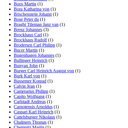
Boos Martin
(1)
Bora Katharina von
(1)
Böschenstein Johann
(1)
Bose Peter du
(1)
Braght Tileman Janz van
(1)
Brenz Johannes
(3)
Brockhaus Carl
(1)
Brockhaus Rudolf
(1)
Brodersen Carl Philipp
(1)
Bucer Martin
(1)
Bugenhagen Johannes
(1)
Bullinger Heinrich
(1)
Bunyan John
(1)
Burger Carl Heinrich August von
(1)
Burk Karl von
(1)
Bussemer Konrad
(1)
Calvin Jean
(1)
Camerarius Philipp
(1)
Capito Wolfgang
(1)
Carlstadt Andreas
(1)
Carnotensis Arnoldus
(1)
Caspari Karl Heinrich
(1)
Cattelsburger Nikolaus
(1)
Chalmers Thomas
(1)
Chemnitz Martin
(1)