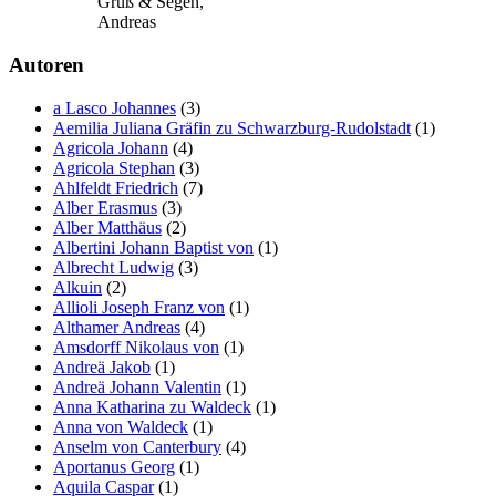
Gruß & Segen,
Andreas
Autoren
a Lasco Johannes
(3)
Aemilia Juliana Gräfin zu Schwarzburg-Rudolstadt
(1)
Agricola Johann
(4)
Agricola Stephan
(3)
Ahlfeldt Friedrich
(7)
Alber Erasmus
(3)
Alber Matthäus
(2)
Albertini Johann Baptist von
(1)
Albrecht Ludwig
(3)
Alkuin
(2)
Allioli Joseph Franz von
(1)
Althamer Andreas
(4)
Amsdorff Nikolaus von
(1)
Andreä Jakob
(1)
Andreä Johann Valentin
(1)
Anna Katharina zu Waldeck
(1)
Anna von Waldeck
(1)
Anselm von Canterbury
(4)
Aportanus Georg
(1)
Aquila Caspar
(1)