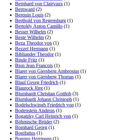
Bernhard von Clairvaux
(1)
Bernward
(2)
Berquin Louis
(2)
Berthold von Regensburg
(1)
Bertoldy Anton Camillo
(1)
Besser Wilhelm
(2)
Beste Wilhelm
(2)
Beza Theodor von
(1)
Bezzel Hermann
(1)
Bibliander Theodor
(1)
Binde Fritz
(1)
Bion Jean Francois
(1)
Blarer von Giersberg Ambrosius
(1)
Blarer von Giersberg Thomas
(1)
Blaul Georg Friedrich
(1)
Blaurock Jörg
(1)
Blumhardt Christian Gottlob
(3)
Blumhardt Johann Christoph
(1)
Bodelschwingh Friedrich von
(1)
Bodenstein Andreas
(1)
Bogatzky Carl Heinrich von
(1)
Böhmische Brüder
(2)
Bomhard Georg
(1)
Bonifatius
(1)
Bonnus Herrmann
(1)