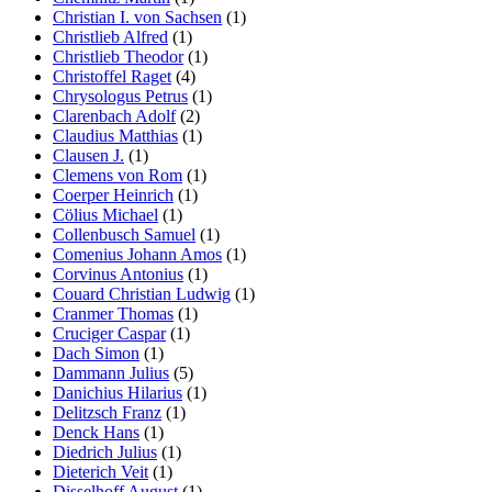
Christian I. von Sachsen
(1)
Christlieb Alfred
(1)
Christlieb Theodor
(1)
Christoffel Raget
(4)
Chrysologus Petrus
(1)
Clarenbach Adolf
(2)
Claudius Matthias
(1)
Clausen J.
(1)
Clemens von Rom
(1)
Coerper Heinrich
(1)
Cölius Michael
(1)
Collenbusch Samuel
(1)
Comenius Johann Amos
(1)
Corvinus Antonius
(1)
Couard Christian Ludwig
(1)
Cranmer Thomas
(1)
Cruciger Caspar
(1)
Dach Simon
(1)
Dammann Julius
(5)
Danichius Hilarius
(1)
Delitzsch Franz
(1)
Denck Hans
(1)
Diedrich Julius
(1)
Dieterich Veit
(1)
Disselhoff August
(1)