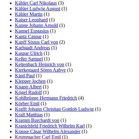
Kähler Carl Nikolaus
(3)
Kähler Ludwig August
(1)
Kähler Martin
(1)
Kaiser Leonhard
(1)
Kanne Johann Arnold
(1)
Kannel Eustasius
(1)
Kantz Caspar
(1)
Kapff Sixtus Carl von
(2)
Karlstadt Andreas
(1)
Kaspar Ulrich
(1)
Keller Samuel
(1)
Kettenbach Heinrich von
(1)
Kierkegaard Sören Aabye
(1)
Kind Paul
(1)
Klepper Jochen
(1)
Knapp Albert
(1)
Kögel Rudolf
(1)
Kohlbrügge Hermann Friedrich
(4)
Körber Emil
(1)
Krafft Johann Christian Gottlob Ludwig
(1)
Krall Matthias
(1)
Kramm Burchardt von
(1)
Kranichfeld Friedrich Wilhelm Karl
(1)
Krause Cäsar Wilhelm Alexander
(1)
Krummacher Carl Emil
(1)