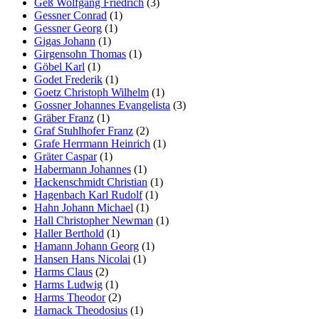
Geß Wolfgang Friedrich
(3)
Gessner Conrad
(1)
Gessner Georg
(1)
Gigas Johann
(1)
Girgensohn Thomas
(1)
Göbel Karl
(1)
Godet Frederik
(1)
Goetz Christoph Wilhelm
(1)
Gossner Johannes Evangelista
(3)
Gräber Franz
(1)
Graf Stuhlhofer Franz
(2)
Grafe Herrmann Heinrich
(1)
Gräter Caspar
(1)
Habermann Johannes
(1)
Hackenschmidt Christian
(1)
Hagenbach Karl Rudolf
(1)
Hahn Johann Michael
(1)
Hall Christopher Newman
(1)
Haller Berthold
(1)
Hamann Johann Georg
(1)
Hansen Hans Nicolai
(1)
Harms Claus
(2)
Harms Ludwig
(1)
Harms Theodor
(2)
Harnack Theodosius
(1)