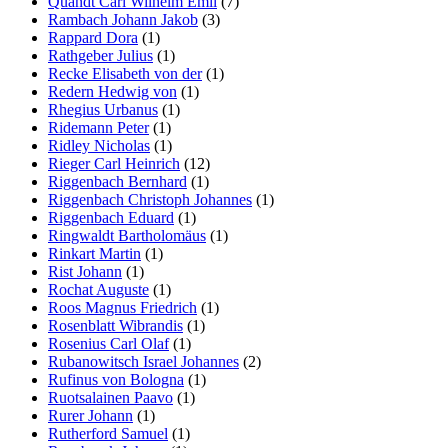
Quandt Carl Wilhelm Emil
(7)
Rambach Johann Jakob
(3)
Rappard Dora
(1)
Rathgeber Julius
(1)
Recke Elisabeth von der
(1)
Redern Hedwig von
(1)
Rhegius Urbanus
(1)
Ridemann Peter
(1)
Ridley Nicholas
(1)
Rieger Carl Heinrich
(12)
Riggenbach Bernhard
(1)
Riggenbach Christoph Johannes
(1)
Riggenbach Eduard
(1)
Ringwaldt Bartholomäus
(1)
Rinkart Martin
(1)
Rist Johann
(1)
Rochat Auguste
(1)
Roos Magnus Friedrich
(1)
Rosenblatt Wibrandis
(1)
Rosenius Carl Olaf
(1)
Rubanowitsch Israel Johannes
(2)
Rufinus von Bologna
(1)
Ruotsalainen Paavo
(1)
Rurer Johann
(1)
Rutherford Samuel
(1)