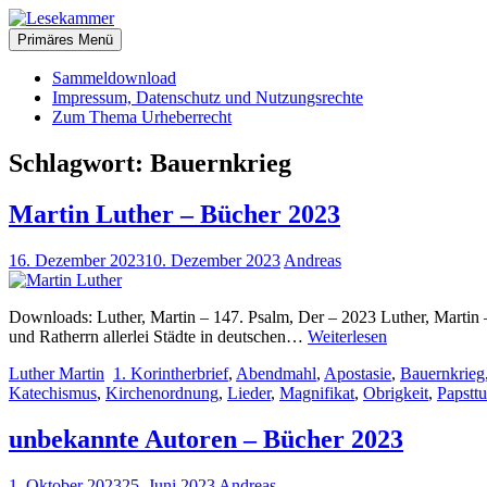
Zum
christliche Bücher zum kostenlosen Download
Inhalt
Primäres Menü
Lesekammer
springen
Sammeldownload
Impressum, Datenschutz und Nutzungsrechte
Zum Thema Urheberrecht
Schlagwort:
Bauernkrieg
Martin Luther – Bücher 2023
16. Dezember 2023
10. Dezember 2023
Andreas
Downloads: Luther, Martin – 147. Psalm, Der – 2023 Luther, Martin –
Martin
und Ratherrn allerlei Städte in deutschen…
Weiterlesen
Luther
Luther Martin
1. Korintherbrief
,
Abendmahl
,
Apostasie
,
Bauernkrieg
–
Katechismus
,
Kirchenordnung
,
Lieder
,
Magnifikat
,
Obrigkeit
,
Papstt
Bücher
2023
unbekannte Autoren – Bücher 2023
1. Oktober 2023
25. Juni 2023
Andreas