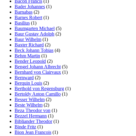
Bacon Francis
(1)
Bader Johannes
(1)
Barnabas
(2)
Barnes Robert
(1)
Basilius
(1)
Baumgarten Michael
(5)
Baur Gustav Adolph
(2)
Baur Wilhelm
(1)
Baxter Richard
(2)
Beck Johann Tobias
(4)
Behm Martin
(1)
Bender Leopold
(2)
Bengel Johann Albrecht
(5)
Bernhard von Clairvaux
(1)
Bernward
(2)
Berquin Louis
(2)
Berthold von Regensburg
(1)
Bertoldy Anton Camillo
(1)
Besser Wilhelm
(2)
Beste Wilhelm
(2)
Beza Theodor von
(1)
Bezzel Hermann
(1)
Bibliander Theodor
(1)
Binde Fritz
(1)
Bion Jean Francois
(1)