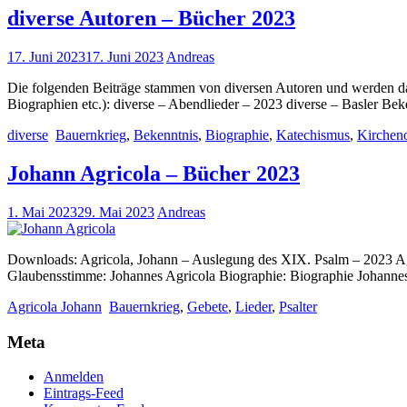
diverse Autoren – Bücher 2023
17. Juni 2023
17. Juni 2023
Andreas
Die folgenden Beiträge stammen von diversen Autoren und werden dah
Biographien etc.): diverse – Abendlieder – 2023 diverse – Basler B
diverse
Bauernkrieg
,
Bekenntnis
,
Biographie
,
Katechismus
,
Kirchen
Johann Agricola – Bücher 2023
1. Mai 2023
29. Mai 2023
Andreas
Downloads: Agricola, Johann – Auslegung des XIX. Psalm – 2023 Agri
Glaubensstimme: Johannes Agricola Biographie: Biographie Johanne
Agricola Johann
Bauernkrieg
,
Gebete
,
Lieder
,
Psalter
Meta
Anmelden
Eintrags-Feed