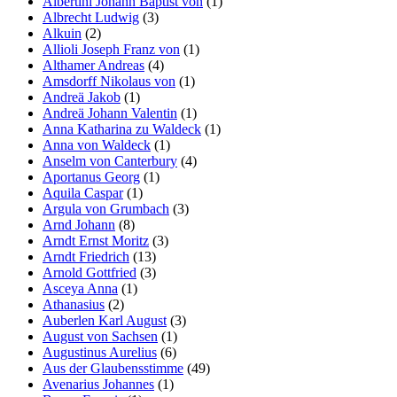
Albertini Johann Baptist von
(1)
Albrecht Ludwig
(3)
Alkuin
(2)
Allioli Joseph Franz von
(1)
Althamer Andreas
(4)
Amsdorff Nikolaus von
(1)
Andreä Jakob
(1)
Andreä Johann Valentin
(1)
Anna Katharina zu Waldeck
(1)
Anna von Waldeck
(1)
Anselm von Canterbury
(4)
Aportanus Georg
(1)
Aquila Caspar
(1)
Argula von Grumbach
(3)
Arnd Johann
(8)
Arndt Ernst Moritz
(3)
Arndt Friedrich
(13)
Arnold Gottfried
(3)
Asceya Anna
(1)
Athanasius
(2)
Auberlen Karl August
(3)
August von Sachsen
(1)
Augustinus Aurelius
(6)
Aus der Glaubensstimme
(49)
Avenarius Johannes
(1)