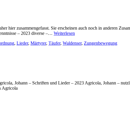
er hier zusammengefasst. Sie erscheinen auch noch in anderen Zusamm
diverse
ekenntnisse – 2023 diverse –…
Weiterlesen
Autoren
ordnung
,
Lieder
,
Märtyrer
,
Täufer
,
Waldenser
,
Zungenbewegung
–
Bücher
2023
cola, Johann – Schriften und Lieder – 2023 Agricola, Johann – nutzli
s Agricola