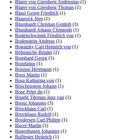
Blarer von Giersberg Ambrosius
(1)
Blarer von Giersberg Thomas
(1)
Blaul Georg Friedrich
(1)
Blaurock Jörg
(1)
Blumhardt Christian Gottlob
(3)
Blumhardt Johann Christoph
(1)
Bodelschwingh Friedrich von
(1)
Bodenstein Andreas
(1)
Bogatzky Carl Heinrich von
(1)
Böhmische Brüder
(2)
Bomhard Georg
(1)
Bonifatius
(1)
Bonnus Herrmann
(1)
Boos Martin
(1)
Bora Katharina von
(1)
Böschenstein Johann
(1)
Bose Peter du
(1)
Braght Tileman Janz van
(1)
Brenz Johannes
(3)
Brockhaus Carl
(1)
Brockhaus Rudolf
(1)
Brodersen Carl Philipp
(1)
Bucer Martin
(1)
Bugenhagen Johannes
(1)
Bullinger Heinrich
(1)