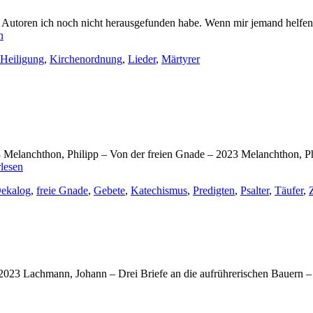
n Autoren ich noch nicht herausgefunden habe. Wenn mir jemand helfen
unbekannte
n
Autoren
Heiligung
,
Kirchenordnung
,
Lieder
,
Märtyrer
–
Bücher
2023
3 Melanchthon, Philipp – Von der freien Gnade – 2023 Melanchthon, Ph
Philipp
lesen
Melanchthon
ekalog
,
freie Gnade
,
Gebete
,
Katechismus
,
Predigten
,
Psalter
,
Täufer
,
–
Bücher
2023
023 Lachmann, Johann – Drei Briefe an die aufrührerischen Bauern 