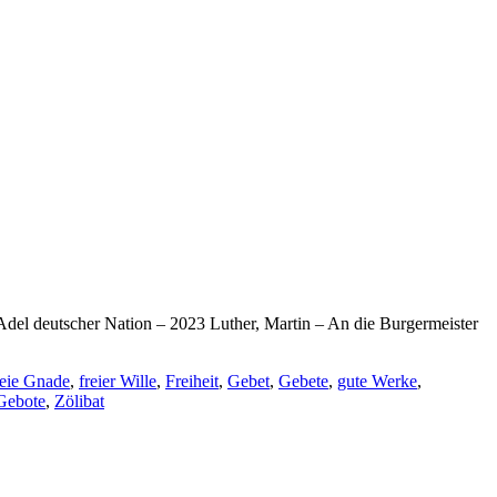
 Adel deutscher Nation – 2023 Luther, Martin – An die Burgermeister
reie Gnade
,
freier Wille
,
Freiheit
,
Gebet
,
Gebete
,
gute Werke
,
Gebote
,
Zölibat