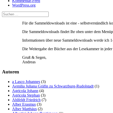
Kommentar-Feed
WordPress.org
Für die Sammeldownloads ist eine - selbstverständlich 
Die Sammeldownloads findet Ihr oben unter dem Menüpu
Informationen über neue Sammeldownloads werde ich 1-2
Die Weitergabe der Bücher aus der Lesekammer in jeder F
Gruß & Segen,
Andreas
Autoren
a Lasco Johannes
(3)
Aemilia Juliana Gräfin zu Schwarzburg-Rudolstadt
(1)
Agricola Johann
(4)
Agricola Stephan
(3)
Ahlfeldt Friedrich
(7)
Alber Erasmus
(3)
Alber Matthäus
(2)