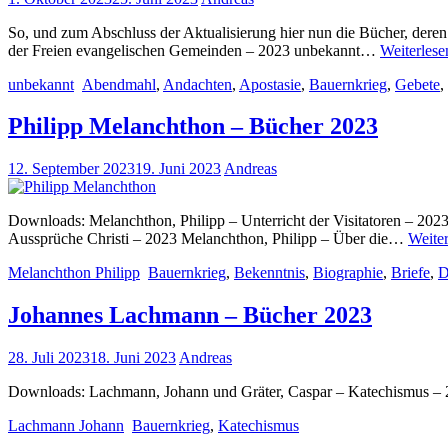
So, und zum Abschluss der Aktualisierung hier nun die Bücher, dere
der Freien evangelischen Gemeinden – 2023 unbekannt…
Weiterlese
unbekannt
Abendmahl
,
Andachten
,
Apostasie
,
Bauernkrieg
,
Gebete
,
Philipp Melanchthon – Bücher 2023
12. September 2023
19. Juni 2023
Andreas
Downloads: Melanchthon, Philipp – Unterricht der Visitatoren – 202
Aussprüche Christi – 2023 Melanchthon, Philipp – Über die…
Weiter
Melanchthon Philipp
Bauernkrieg
,
Bekenntnis
,
Biographie
,
Briefe
,
D
Johannes Lachmann – Bücher 2023
28. Juli 2023
18. Juni 2023
Andreas
Downloads: Lachmann, Johann und Gräter, Caspar – Katechismus – 2
Lachmann Johann
Bauernkrieg
,
Katechismus