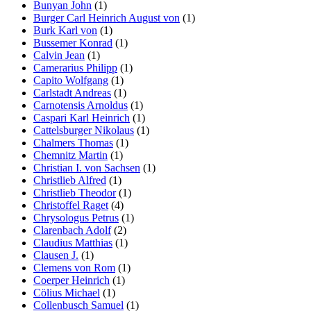
Bunyan John
(1)
Burger Carl Heinrich August von
(1)
Burk Karl von
(1)
Bussemer Konrad
(1)
Calvin Jean
(1)
Camerarius Philipp
(1)
Capito Wolfgang
(1)
Carlstadt Andreas
(1)
Carnotensis Arnoldus
(1)
Caspari Karl Heinrich
(1)
Cattelsburger Nikolaus
(1)
Chalmers Thomas
(1)
Chemnitz Martin
(1)
Christian I. von Sachsen
(1)
Christlieb Alfred
(1)
Christlieb Theodor
(1)
Christoffel Raget
(4)
Chrysologus Petrus
(1)
Clarenbach Adolf
(2)
Claudius Matthias
(1)
Clausen J.
(1)
Clemens von Rom
(1)
Coerper Heinrich
(1)
Cölius Michael
(1)
Collenbusch Samuel
(1)