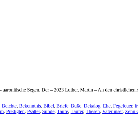
 aaronitische Segen, Der – 2023 Luther, Martin – An den christlichen
,
Beichte
,
Bekenntnis
,
Bibel
,
Briefe
,
Buße
,
Dekalog
,
Ehe
,
Fegefeuer
,
f
um
,
Predigten
,
Psalter
,
Sünde
,
Taufe
,
Täufer
,
Thesen
,
Vaterunser
,
Zehn 