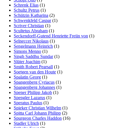
Schrenk Elias
(1)
Schultz Petrus
(1)
Schützin Katharina
(2)
Schwenkfeld Caspar
(1)
Scriver Christian
(1)
Scultetus Abraham
(1)
Seckendorff-Gutend Henriette Freiin von
(1)
Selneccer Nikolaus
(1)
Sengelmann Heinrich
(1)
Simons Menno
(1)
Singh Saddhu Sundar
(1)
Slüter Joachim
(1)
Smith Robert Pearsall
(1)
Soetgen van den Houte
(1)
Spalatin Georg
(1)
Spangenberg Cyriacus
(1)
Spangenberg Johannes
(1)
Spener Philipp Jakob
(1)
Spengler Lazarus
(1)
Speratus Paulus
(1)
Spieker Christian Wilhelm
(1)
Spitta Carl Johann Philipp
(2)
Spurgeon Charles Haddon
(16)
Stadler Ulrich
(1)