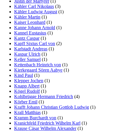
Justin der Märtyrer
(1)
Kähler Carl Nikolaus
(3)
Kähler Ludwig August
(1)
Kähler Martin
(1)
Kaiser Leonhard
(1)
Kanne Johann Arnold
(1)
Kannel Eustasius
(1)
Kantz Caspar
(1)
Kapff Sixtus Carl von
(2)
Karlstadt Andreas
(1)
Kaspar Ulrich
(1)
Keller Samuel
(1)
Kettenbach Heinrich von
(1)
Kierkegaard Sören Aabye
(1)
Kind Paul
(1)
Klepper Jochen
(1)
Knapp Albert
(1)
Kögel Rudolf
(1)
Kohlbrügge Hermann Friedrich
(4)
Körber Emil
(1)
Krafft Johann Christian Gottlob Ludwig
(1)
Krall Matthias
(1)
Kramm Burchardt von
(1)
Kranichfeld Friedrich Wilhelm Karl
(1)
Krause Cäsar Wilhelm Alexander
(1)