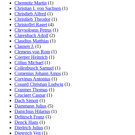
Chemnitz Martin
(1)
Christian I. von Sachsen
(1)
Christlieb Alfred
(1)
Christlieb Theodor
(1)
Christoffel Raget
(4)
Chrysologus Petrus
(1)
Clarenbach Adolf
(2)
Claudius Matthias
(1)
Clausen J.
(1)
Clemens von Rom
(1)
Coerper Heinrich
(1)
Cölius Michael
(1)
Collenbusch Samuel
(1)
Comenius Johann Amos
(1)
Corvinus Antonius
(1)
Couard Christian Ludwig
(1)
Cranmer Thomas
(1)
Cruciger Caspar
(1)
Dach Simon
(1)
Dammann Julius
(5)
Danichius Hilarius
(1)
Delitzsch Franz
(1)
Denck Hans
(1)
Diedrich Julius
(1)
Dieterich Veit
(1)