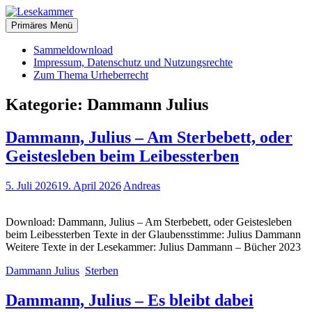
Zum
christliche Bücher zum kostenlosen Download
Inhalt
Primäres Menü
Lesekammer
springen
Sammeldownload
Impressum, Datenschutz und Nutzungsrechte
Zum Thema Urheberrecht
Kategorie:
Dammann Julius
Dammann, Julius – Am Sterbebett, oder
Geistesleben beim Leibessterben
5. Juli 2026
19. April 2026
Andreas
Download: Dammann, Julius – Am Sterbebett, oder Geistesleben
beim Leibessterben Texte in der Glaubensstimme: Julius Dammann
Weitere Texte in der Lesekammer: Julius Dammann – Bücher 2023
Dammann Julius
Sterben
Dammann, Julius – Es bleibt dabei