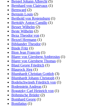
Bengel Johann Albrecht
(5)
Bernhard von Clairvaux
(1)
Bernward
(2)
Berquin Louis
(2)
Berthold von Regensburg
(1)
Bertoldy Anton Camillo
(1)
Besser Wilhelm
(2)
Beste Wilhelm
(2)
Beza Theodor von
(1)
Bezzel Hermann
(1)
Bibliander Theodor
(1)
Binde Fritz
(1)
Bion Jean Francois
(1)
Blarer von Giersberg Ambrosius
(1)
Blarer von Giersberg Thomas
(1)
Blaul Georg Friedrich
(1)
Blaurock Jörg
(1)
Blumhardt Christian Gottlob
(3)
Blumhardt Johann Christoph
(1)
Bodelschwingh Friedrich von
(1)
Bodenstein Andreas
(1)
Bogatzky Carl Heinrich von
(1)
Böhmische Brüder
(2)
Bomhard Georg
(1)
Bonifatius
(1)