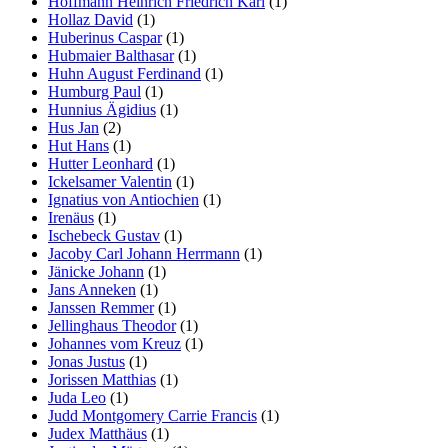
Hoffmann Heinrich Friedrich Karl
(1)
Hollaz David
(1)
Huberinus Caspar
(1)
Hubmaier Balthasar
(1)
Huhn August Ferdinand
(1)
Humburg Paul
(1)
Hunnius Ägidius
(1)
Hus Jan
(2)
Hut Hans
(1)
Hutter Leonhard
(1)
Ickelsamer Valentin
(1)
Ignatius von Antiochien
(1)
Irenäus
(1)
Ischebeck Gustav
(1)
Jacoby Carl Johann Herrmann
(1)
Jänicke Johann
(1)
Jans Anneken
(1)
Janssen Remmer
(1)
Jellinghaus Theodor
(1)
Johannes vom Kreuz
(1)
Jonas Justus
(1)
Jorissen Matthias
(1)
Juda Leo
(1)
Judd Montgomery Carrie Francis
(1)
Judex Matthäus
(1)