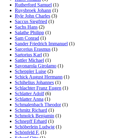
Rutherford Samuel
(1)
Ruysbroek Johann
(1)
Ryle John Charles
(3)
Saccus Siegfried
(1)
Sachs Hans
(2)
Salathe Philipp
(1)
Sam Conrad
(1)
Sander Friedrich Immanuel
(1)
Sarcerius Erasmus
(1)
Sartorius Karl
(1)
Sattler Michael
(1)
Savonarola Girolamo
(1)
Scheppler Luise
(2)
Schick August Hermann
(1)
Schihelius Johannes
(1)
Schlachter Franz Eugen
(1)
Schlatter Adolf
(6)
Schlatter Anna
(1)
Schmalenbach Theodor
(1)
Schmitz Richard
(1)
Schmolck Benjamin
(1)
Schnepff Erhard
(1)
Schöberlein Ludwig
(1)
Schönfeld F.
(1)
Schopf Otto
(1)