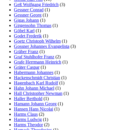
Geß Wolfgang Friedrich
(3)
Gessner Conrad
(1)
Gessner Georg
(1)
Gigas Johann
(1)
Girgensohn Thomas
(1)
Göbel Karl
(1)
Godet Frederik
(1)
Goetz Christoph Wilhelm
(1)
Gossner Johannes Evangelista
(3)
Gräber Franz
(1)
Graf Stuhlhofer Franz
(2)
Grafe Herrmann Heinrich
(1)
Gräter Caspar
(1)
Habermann Johannes
(1)
Hackenschmidt Christian
(1)
Hagenbach Karl Rudolf
(1)
Hahn Johann Michael
(1)
Hall Christopher Newman
(1)
Haller Berthold
(1)
Hamann Johann Georg
(1)
Hansen Hans Nicolai
(1)
Harms Claus
(2)
Harms Ludwig
(1)
Harms Theodor
(2)
Harnack Theodosius
(1)