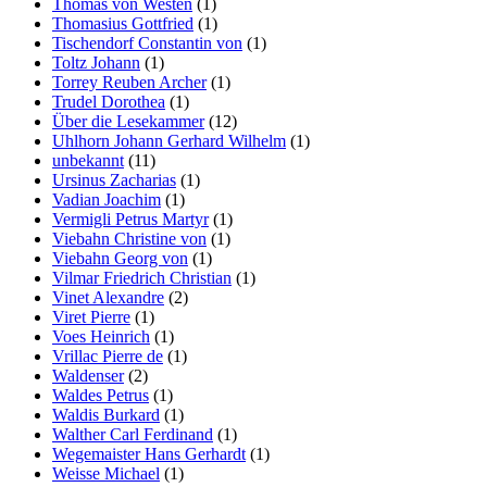
Thomas von Westen
(1)
Thomasius Gottfried
(1)
Tischendorf Constantin von
(1)
Toltz Johann
(1)
Torrey Reuben Archer
(1)
Trudel Dorothea
(1)
Über die Lesekammer
(12)
Uhlhorn Johann Gerhard Wilhelm
(1)
unbekannt
(11)
Ursinus Zacharias
(1)
Vadian Joachim
(1)
Vermigli Petrus Martyr
(1)
Viebahn Christine von
(1)
Viebahn Georg von
(1)
Vilmar Friedrich Christian
(1)
Vinet Alexandre
(2)
Viret Pierre
(1)
Voes Heinrich
(1)
Vrillac Pierre de
(1)
Waldenser
(2)
Waldes Petrus
(1)
Waldis Burkard
(1)
Walther Carl Ferdinand
(1)
Wegemaister Hans Gerhardt
(1)
Weisse Michael
(1)