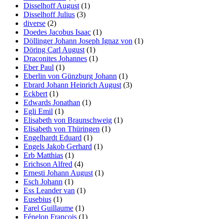
Disselhoff August
(1)
Disselhoff Julius
(3)
diverse
(2)
Doedes Jacobus Isaac
(1)
Döllinger Johann Joseph Ignaz von
(1)
Döring Carl August
(1)
Draconites Johannes
(1)
Eber Paul
(1)
Eberlin von Günzburg Johann
(1)
Ebrard Johann Heinrich August
(3)
Eckbert
(1)
Edwards Jonathan
(1)
Egli Emil
(1)
Elisabeth von Braunschweig
(1)
Elisabeth von Thüringen
(1)
Engelhardt Eduard
(1)
Engels Jakob Gerhard
(1)
Erb Matthias
(1)
Erichson Alfred
(4)
Ernesti Johann August
(1)
Esch Johann
(1)
Ess Leander van
(1)
Eusebius
(1)
Farel Guillaume
(1)
Fénelon Francois
(1)