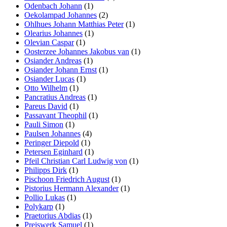
Odenbach Johann
(1)
Oekolampad Johannes
(2)
Ohlhues Johann Matthias Peter
(1)
Olearius Johannes
(1)
Olevian Caspar
(1)
Oosterzee Johannes Jakobus van
(1)
Osiander Andreas
(1)
Osiander Johann Ernst
(1)
Osiander Lucas
(1)
Otto Wilhelm
(1)
Pancratius Andreas
(1)
Pareus David
(1)
Passavant Theophil
(1)
Pauli Simon
(1)
Paulsen Johannes
(4)
Peringer Diepold
(1)
Petersen Eginhard
(1)
Pfeil Christian Carl Ludwig von
(1)
Philipps Dirk
(1)
Pischoon Friedrich August
(1)
Pistorius Hermann Alexander
(1)
Pollio Lukas
(1)
Polykarp
(1)
Praetorius Abdias
(1)
Preiswerk Samuel
(1)