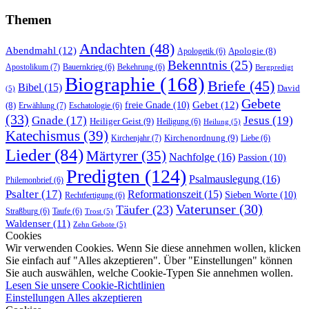
Themen
Andachten
(48)
Abendmahl
(12)
Apologie
(8)
Apologetik
(6)
Bekenntnis
(25)
Apostolikum
(7)
Bauernkrieg
(6)
Bekehrung
(6)
Bergpredigt
Biographie
(168)
Briefe
(45)
Bibel
(15)
David
(5)
Gebete
Gebet
(12)
freie Gnade
(10)
(8)
Erwählung
(7)
Eschatologie
(6)
(33)
Gnade
(17)
Jesus
(19)
Heiliger Geist
(9)
Heiligung
(6)
Heilung
(5)
Katechismus
(39)
Kirchenordnung
(9)
Kirchenjahr
(7)
Liebe
(6)
Lieder
(84)
Märtyrer
(35)
Nachfolge
(16)
Passion
(10)
Predigten
(124)
Psalmauslegung
(16)
Philemonbrief
(6)
Psalter
(17)
Reformationszeit
(15)
Sieben Worte
(10)
Rechtfertigung
(6)
Vaterunser
(30)
Täufer
(23)
Straßburg
(6)
Taufe
(6)
Trost
(5)
Waldenser
(11)
Zehn Gebote
(5)
Cookies
Wir verwenden Cookies. Wenn Sie diese annehmen wollen, klicken
Sie einfach auf "Alles akzeptieren". Über "Einstellungen" können
Sie auch auswählen, welche Cookie-Typen Sie annehmen wollen.
Lesen Sie unsere Cookie-Richtlinien
Einstellungen
Alles akzeptieren