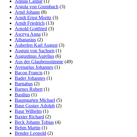
Aquila Caspar
(1)
Argula von Grumbach
(3)
Arnd Johann
(8)
Arndt Ernst Moritz
(3)
Arndt Friedrich
(13)
Arnold Gottfried
(3)
Asceya Anna
(1)
Athanasius
(2)
Auberlen Karl August
(3)
August von Sachsen
(1)
Augustinus Aurelius
(6)
Aus der Glaubensstimme
(49)
Avenarius Johannes
(1)
Bacon Francis
(1)
Bader Johannes
(1)
Barnabas
(2)
Barnes Robert
(1)
Basilius
(1)
Baumgarten Michael
(5)
Baur Gustav Adolph
(2)
Baur Wilhelm
(1)
Baxter Richard
(2)
Beck Johann Tobias
(4)
Behm Martin
(1)
Bender Leopold
(2)