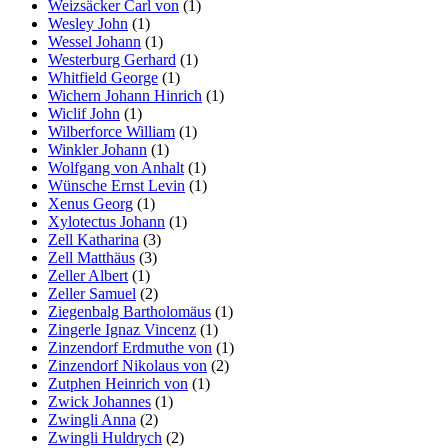
Weizsäcker Carl von
(1)
Wesley John
(1)
Wessel Johann
(1)
Westerburg Gerhard
(1)
Whitfield George
(1)
Wichern Johann Hinrich
(1)
Wiclif John
(1)
Wilberforce William
(1)
Winkler Johann
(1)
Wolfgang von Anhalt
(1)
Wünsche Ernst Levin
(1)
Xenus Georg
(1)
Xylotectus Johann
(1)
Zell Katharina
(3)
Zell Matthäus
(3)
Zeller Albert
(1)
Zeller Samuel
(2)
Ziegenbalg Bartholomäus
(1)
Zingerle Ignaz Vincenz
(1)
Zinzendorf Erdmuthe von
(1)
Zinzendorf Nikolaus von
(2)
Zutphen Heinrich von
(1)
Zwick Johannes
(1)
Zwingli Anna
(2)
Zwingli Huldrych
(2)