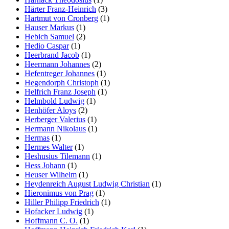
Härter Franz-Heinrich
(3)
Hartmut von Cronberg
(1)
Hauser Markus
(1)
Hebich Samuel
(2)
Hedio Caspar
(1)
Heerbrand Jacob
(1)
Heermann Johannes
(2)
Hefentreger Johannes
(1)
Hegendorph Christoph
(1)
Helfrich Franz Joseph
(1)
Helmbold Ludwig
(1)
Henhöfer Aloys
(2)
Herberger Valerius
(1)
Hermann Nikolaus
(1)
Hermas
(1)
Hermes Walter
(1)
Heshusius Tilemann
(1)
Hess Johann
(1)
Heuser Wilhelm
(1)
Heydenreich August Ludwig Christian
(1)
Hieronimus von Prag
(1)
Hiller Philipp Friedrich
(1)
Hofacker Ludwig
(1)
Hoffmann C. O.
(1)