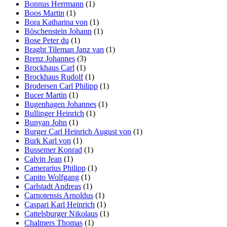
Bonnus Herrmann
(1)
Boos Martin
(1)
Bora Katharina von
(1)
Böschenstein Johann
(1)
Bose Peter du
(1)
Braght Tileman Janz van
(1)
Brenz Johannes
(3)
Brockhaus Carl
(1)
Brockhaus Rudolf
(1)
Brodersen Carl Philipp
(1)
Bucer Martin
(1)
Bugenhagen Johannes
(1)
Bullinger Heinrich
(1)
Bunyan John
(1)
Burger Carl Heinrich August von
(1)
Burk Karl von
(1)
Bussemer Konrad
(1)
Calvin Jean
(1)
Camerarius Philipp
(1)
Capito Wolfgang
(1)
Carlstadt Andreas
(1)
Carnotensis Arnoldus
(1)
Caspari Karl Heinrich
(1)
Cattelsburger Nikolaus
(1)
Chalmers Thomas
(1)