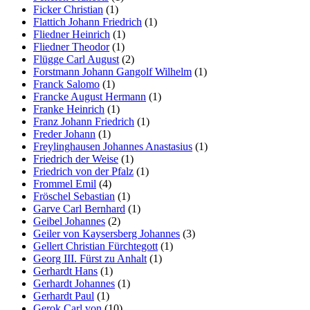
Ficker Christian
(1)
Flattich Johann Friedrich
(1)
Fliedner Heinrich
(1)
Fliedner Theodor
(1)
Flügge Carl August
(2)
Forstmann Johann Gangolf Wilhelm
(1)
Franck Salomo
(1)
Francke August Hermann
(1)
Franke Heinrich
(1)
Franz Johann Friedrich
(1)
Freder Johann
(1)
Freylinghausen Johannes Anastasius
(1)
Friedrich der Weise
(1)
Friedrich von der Pfalz
(1)
Frommel Emil
(4)
Fröschel Sebastian
(1)
Garve Carl Bernhard
(1)
Geibel Johannes
(2)
Geiler von Kaysersberg Johannes
(3)
Gellert Christian Fürchtegott
(1)
Georg III. Fürst zu Anhalt
(1)
Gerhardt Hans
(1)
Gerhardt Johannes
(1)
Gerhardt Paul
(1)
Gerok Carl von
(10)