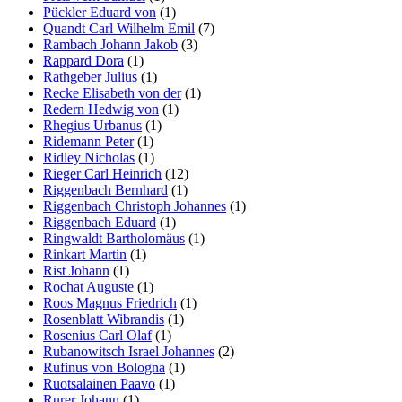
Pückler Eduard von
(1)
Quandt Carl Wilhelm Emil
(7)
Rambach Johann Jakob
(3)
Rappard Dora
(1)
Rathgeber Julius
(1)
Recke Elisabeth von der
(1)
Redern Hedwig von
(1)
Rhegius Urbanus
(1)
Ridemann Peter
(1)
Ridley Nicholas
(1)
Rieger Carl Heinrich
(12)
Riggenbach Bernhard
(1)
Riggenbach Christoph Johannes
(1)
Riggenbach Eduard
(1)
Ringwaldt Bartholomäus
(1)
Rinkart Martin
(1)
Rist Johann
(1)
Rochat Auguste
(1)
Roos Magnus Friedrich
(1)
Rosenblatt Wibrandis
(1)
Rosenius Carl Olaf
(1)
Rubanowitsch Israel Johannes
(2)
Rufinus von Bologna
(1)
Ruotsalainen Paavo
(1)
Rurer Johann
(1)