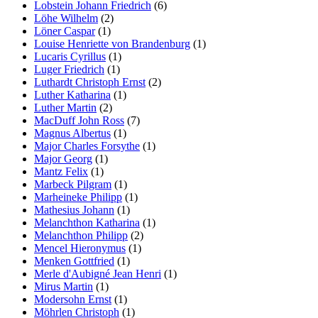
Lobstein Johann Friedrich
(6)
Löhe Wilhelm
(2)
Löner Caspar
(1)
Louise Henriette von Brandenburg
(1)
Lucaris Cyrillus
(1)
Luger Friedrich
(1)
Luthardt Christoph Ernst
(2)
Luther Katharina
(1)
Luther Martin
(2)
MacDuff John Ross
(7)
Magnus Albertus
(1)
Major Charles Forsythe
(1)
Major Georg
(1)
Mantz Felix
(1)
Marbeck Pilgram
(1)
Marheineke Philipp
(1)
Mathesius Johann
(1)
Melanchthon Katharina
(1)
Melanchthon Philipp
(2)
Mencel Hieronymus
(1)
Menken Gottfried
(1)
Merle d'Aubigné Jean Henri
(1)
Mirus Martin
(1)
Modersohn Ernst
(1)
Möhrlen Christoph
(1)