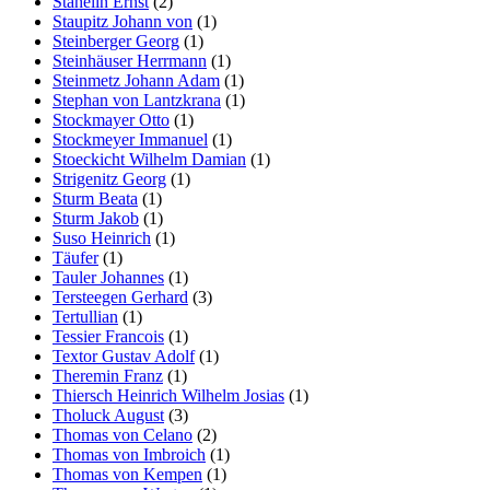
Stähelin Ernst
(2)
Staupitz Johann von
(1)
Steinberger Georg
(1)
Steinhäuser Herrmann
(1)
Steinmetz Johann Adam
(1)
Stephan von Lantzkrana
(1)
Stockmayer Otto
(1)
Stockmeyer Immanuel
(1)
Stoeckicht Wilhelm Damian
(1)
Strigenitz Georg
(1)
Sturm Beata
(1)
Sturm Jakob
(1)
Suso Heinrich
(1)
Täufer
(1)
Tauler Johannes
(1)
Tersteegen Gerhard
(3)
Tertullian
(1)
Tessier Francois
(1)
Textor Gustav Adolf
(1)
Theremin Franz
(1)
Thiersch Heinrich Wilhelm Josias
(1)
Tholuck August
(3)
Thomas von Celano
(2)
Thomas von Imbroich
(1)
Thomas von Kempen
(1)