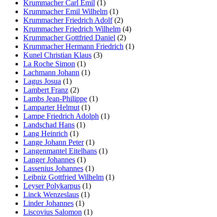
Krummacher Carl Emil
(1)
Krummacher Emil Wilhelm
(1)
Krummacher Friedrich Adolf
(2)
Krummacher Friedrich Wilhelm
(4)
Krummacher Gottfried Daniel
(2)
Krummacher Hermann Friedrich
(1)
Kunel Christian Klaus
(3)
La Roche Simon
(1)
Lachmann Johann
(1)
Lagus Josua
(1)
Lambert Franz
(2)
Lambs Jean-Philippe
(1)
Lamparter Helmut
(1)
Lampe Friedrich Adolph
(1)
Landschad Hans
(1)
Lang Heinrich
(1)
Lange Johann Peter
(1)
Langenmantel Eitelhans
(1)
Langer Johannes
(1)
Lassenius Johannes
(1)
Leibniz Gottfried Wilhelm
(1)
Leyser Polykarpus
(1)
Linck Wenzeslaus
(1)
Linder Johannes
(1)
Liscovius Salomon
(1)