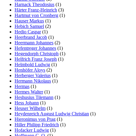
Harnack Theodosius
(1)
Härter Franz-Heinrich
(3)
Hartmut von Cronberg
(1)
Hauser Markus
(1)
Hebich Samuel
(2)
Hedio Caspar
(1)
Heerbrand Jacob
(1)
Heermann Johannes
(2)
Hefentreger Johannes
(1)
Hegendorph Christoph
(1)
Helfrich Franz Joseph
(1)
Helmbold Ludwig
(1)
Henhöfer Aloys
(2)
Herberger Valerius
(1)
Hermann Nikolaus
(1)
Hermas
(1)
Hermes Walter
(1)
Heshusius Tilemann
(1)
Hess Johann
(1)
Heuser Wilhelm
(1)
Heydenreich August Ludwig Christian
(1)
Hieronimus von Prag
(1)
Hiller Philipp Friedrich
(1)
Hofacker Ludwig
(1)
Hoffmann C. O.
(1)