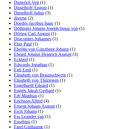
Dieterich Veit
(1)
Disselhoff August
(1)
Disselhoff Julius
(3)
diverse
(2)
Doedes Jacobus Isaac
(1)
Döllinger Johann Joseph Ignaz von
(1)
Döring Carl August
(1)
Draconites Johannes
(1)
Eber Paul
(1)
Eberlin von Günzburg Johann
(1)
Ebrard Johann Heinrich August
(3)
Eckbert
(1)
Edwards Jonathan
(1)
Egli Emil
(1)
Elisabeth von Braunschweig
(1)
Elisabeth von Thüringen
(1)
Engelhardt Eduard
(1)
Engels Jakob Gerhard
(1)
Erb Matthias
(1)
Erichson Alfred
(4)
Ernesti Johann August
(1)
Esch Johann
(1)
Ess Leander van
(1)
Eusebius
(1)
Farel Guillaume
(1)