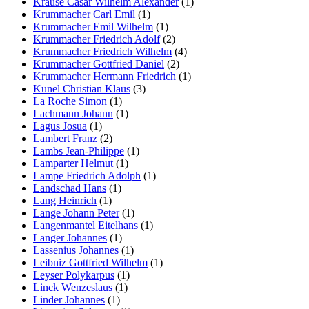
Krause Cäsar Wilhelm Alexander
(1)
Krummacher Carl Emil
(1)
Krummacher Emil Wilhelm
(1)
Krummacher Friedrich Adolf
(2)
Krummacher Friedrich Wilhelm
(4)
Krummacher Gottfried Daniel
(2)
Krummacher Hermann Friedrich
(1)
Kunel Christian Klaus
(3)
La Roche Simon
(1)
Lachmann Johann
(1)
Lagus Josua
(1)
Lambert Franz
(2)
Lambs Jean-Philippe
(1)
Lamparter Helmut
(1)
Lampe Friedrich Adolph
(1)
Landschad Hans
(1)
Lang Heinrich
(1)
Lange Johann Peter
(1)
Langenmantel Eitelhans
(1)
Langer Johannes
(1)
Lassenius Johannes
(1)
Leibniz Gottfried Wilhelm
(1)
Leyser Polykarpus
(1)
Linck Wenzeslaus
(1)
Linder Johannes
(1)