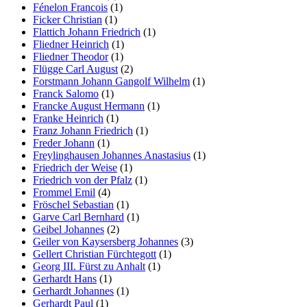
Fénelon Francois
(1)
Ficker Christian
(1)
Flattich Johann Friedrich
(1)
Fliedner Heinrich
(1)
Fliedner Theodor
(1)
Flügge Carl August
(2)
Forstmann Johann Gangolf Wilhelm
(1)
Franck Salomo
(1)
Francke August Hermann
(1)
Franke Heinrich
(1)
Franz Johann Friedrich
(1)
Freder Johann
(1)
Freylinghausen Johannes Anastasius
(1)
Friedrich der Weise
(1)
Friedrich von der Pfalz
(1)
Frommel Emil
(4)
Fröschel Sebastian
(1)
Garve Carl Bernhard
(1)
Geibel Johannes
(2)
Geiler von Kaysersberg Johannes
(3)
Gellert Christian Fürchtegott
(1)
Georg III. Fürst zu Anhalt
(1)
Gerhardt Hans
(1)
Gerhardt Johannes
(1)
Gerhardt Paul
(1)