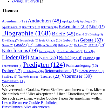
Zwingli Huldrych
(2)
Themen
Andachten
(48)
Abendmahl
(12)
Apologie
(8)
Apologetik
(6)
Bekenntnis
(25)
Bibel
(15)
Apostolikum
(7)
Bauernkrieg
(6)
Bekehrung
(6)
Biographie
(168)
Briefe
(45)
David
(8)
Dekalog
(5)
Gebete
(33)
Gebet
(12)
freie Gnade
(10)
Erwählung
(7)
Eschatologie
(6)
Gnade
(17)
Jesus
(19)
Heiliger Geist
(9)
Heiligung
(6)
Gesetz
(5)
Heilung
(5)
Katechismus
(39)
Kirchenordnung
(9)
Kirchenjahr
(7)
Liebe
(6)
Lieder
(84)
Märtyrer
(35)
Nachfolge
(16)
Passion
(10)
Predigten
(124)
Psalmauslegung
(16)
Philemonbrief
(6)
Psalter
(17)
Reformationszeit
(15)
Sieben Worte
(10)
Rechtfertigung
(6)
Vaterunser
(30)
Täufer
(23)
Straßburg
(6)
Taufe
(6)
Trost
(5)
Waldenser
(11)
Cookies
Wir verwenden Cookies. Wenn Sie diese annehmen wollen, klicken
Sie einfach auf "Alles akzeptieren". Über "Einstellungen" können
Sie auch auswählen, welche Cookie-Typen Sie annehmen wollen.
Lesen Sie unsere Cookie-Richtlinien
Einstellungen
Alles akzeptieren