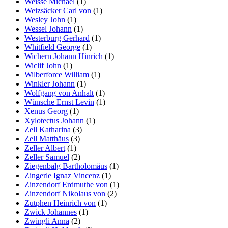
Weisse Michael
(1)
Weizsäcker Carl von
(1)
Wesley John
(1)
Wessel Johann
(1)
Westerburg Gerhard
(1)
Whitfield George
(1)
Wichern Johann Hinrich
(1)
Wiclif John
(1)
Wilberforce William
(1)
Winkler Johann
(1)
Wolfgang von Anhalt
(1)
Wünsche Ernst Levin
(1)
Xenus Georg
(1)
Xylotectus Johann
(1)
Zell Katharina
(3)
Zell Matthäus
(3)
Zeller Albert
(1)
Zeller Samuel
(2)
Ziegenbalg Bartholomäus
(1)
Zingerle Ignaz Vincenz
(1)
Zinzendorf Erdmuthe von
(1)
Zinzendorf Nikolaus von
(2)
Zutphen Heinrich von
(1)
Zwick Johannes
(1)
Zwingli Anna
(2)