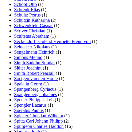
Schopf Otto
(1)
Schrenk Elias
(1)
Schultz Petrus
(1)
Schützin Katharina
(2)
Schwenkfeld Caspar
(1)
Scriver Christian
(1)
Scultetus Abraham
(1)
Seckendorff-Gutend Henriette Freiin von
(1)
Selneccer Nikolaus
(1)
Sengelmann Heinrich
(1)
Simons Menno
(1)
Singh Saddhu Sundar
(1)
Slüter Joachim
(1)
Smith Robert Pearsall
(1)
Soetgen van den Houte
(1)
Spalatin Georg
(1)
Spangenberg Cyriacus
(1)
Spangenberg Johannes
(1)
Spener Philipp Jakob
(1)
Spengler Lazarus
(1)
Speratus Paulus
(1)
Spieker Christian Wilhelm
(1)
Spitta Carl Johann Philipp
(2)
Spurgeon Charles Haddon
(16)
Stadler Ulrich
(1)