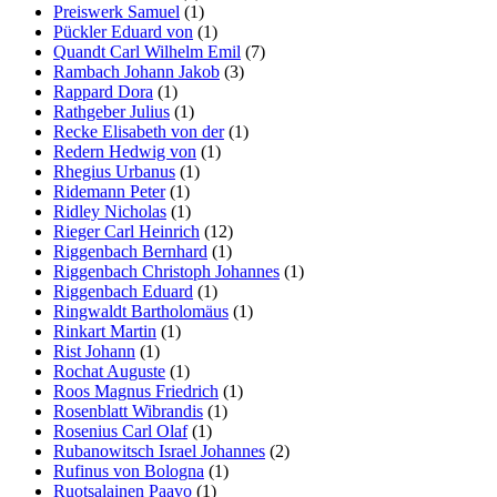
Preiswerk Samuel
(1)
Pückler Eduard von
(1)
Quandt Carl Wilhelm Emil
(7)
Rambach Johann Jakob
(3)
Rappard Dora
(1)
Rathgeber Julius
(1)
Recke Elisabeth von der
(1)
Redern Hedwig von
(1)
Rhegius Urbanus
(1)
Ridemann Peter
(1)
Ridley Nicholas
(1)
Rieger Carl Heinrich
(12)
Riggenbach Bernhard
(1)
Riggenbach Christoph Johannes
(1)
Riggenbach Eduard
(1)
Ringwaldt Bartholomäus
(1)
Rinkart Martin
(1)
Rist Johann
(1)
Rochat Auguste
(1)
Roos Magnus Friedrich
(1)
Rosenblatt Wibrandis
(1)
Rosenius Carl Olaf
(1)
Rubanowitsch Israel Johannes
(2)
Rufinus von Bologna
(1)
Ruotsalainen Paavo
(1)