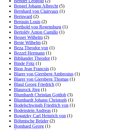
Bender Leopold
(2)
Bengel Johann Albrecht
(5)
Bernhard von Clairvaux
(1)
Bernward
(2)
Berquin Louis
(2)
Berthold von Regensburg
(1)
Bertoldy Anton Camillo
(1)
Besser Wilhelm
(2)
Beste Wilhelm
(2)
Beza Theodor von
(1)
Bezzel Hermann
(1)
Bibliander Theodor
(1)
Binde Fritz
(1)
Bion Jean Francois
(1)
Blarer von Giersberg Ambrosius
(1)
Blarer von Giersberg Thomas
(1)
Blaul Georg Friedrich
(1)
Blaurock Jörg
(1)
Blumhardt Christian Gottlob
(3)
Blumhardt Johann Christoph
(1)
Bodelschwingh Friedrich von
(1)
Bodenstein Andreas
(1)
Bogatzky Carl Heinrich von
(1)
Böhmische Brüder
(2)
Bomhard Georg
(1)