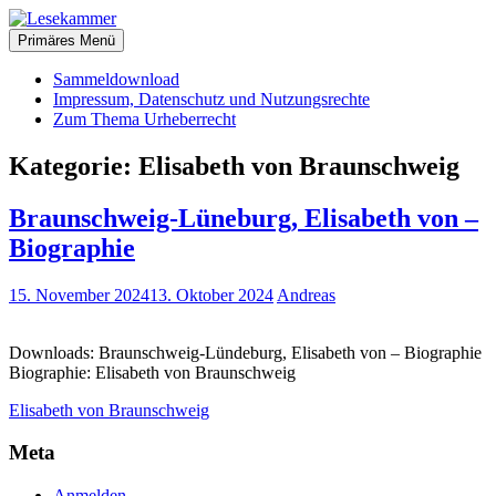
Zum
christliche Bücher zum kostenlosen Download
Inhalt
Primäres Menü
Lesekammer
springen
Sammeldownload
Impressum, Datenschutz und Nutzungsrechte
Zum Thema Urheberrecht
Kategorie:
Elisabeth von Braunschweig
Braunschweig-Lüneburg, Elisabeth von –
Biographie
15. November 2024
13. Oktober 2024
Andreas
Downloads: Braunschweig-Lündeburg, Elisabeth von – Biographie
Biographie: Elisabeth von Braunschweig
Elisabeth von Braunschweig
Meta
Anmelden