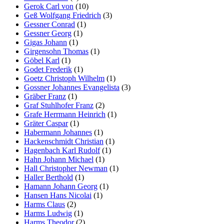
Gerok Carl von
(10)
Geß Wolfgang Friedrich
(3)
Gessner Conrad
(1)
Gessner Georg
(1)
Gigas Johann
(1)
Girgensohn Thomas
(1)
Göbel Karl
(1)
Godet Frederik
(1)
Goetz Christoph Wilhelm
(1)
Gossner Johannes Evangelista
(3)
Gräber Franz
(1)
Graf Stuhlhofer Franz
(2)
Grafe Herrmann Heinrich
(1)
Gräter Caspar
(1)
Habermann Johannes
(1)
Hackenschmidt Christian
(1)
Hagenbach Karl Rudolf
(1)
Hahn Johann Michael
(1)
Hall Christopher Newman
(1)
Haller Berthold
(1)
Hamann Johann Georg
(1)
Hansen Hans Nicolai
(1)
Harms Claus
(2)
Harms Ludwig
(1)
Harms Theodor
(2)