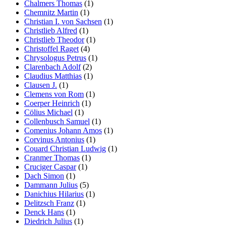
Chalmers Thomas
(1)
Chemnitz Martin
(1)
Christian I. von Sachsen
(1)
Christlieb Alfred
(1)
Christlieb Theodor
(1)
Christoffel Raget
(4)
Chrysologus Petrus
(1)
Clarenbach Adolf
(2)
Claudius Matthias
(1)
Clausen J.
(1)
Clemens von Rom
(1)
Coerper Heinrich
(1)
Cölius Michael
(1)
Collenbusch Samuel
(1)
Comenius Johann Amos
(1)
Corvinus Antonius
(1)
Couard Christian Ludwig
(1)
Cranmer Thomas
(1)
Cruciger Caspar
(1)
Dach Simon
(1)
Dammann Julius
(5)
Danichius Hilarius
(1)
Delitzsch Franz
(1)
Denck Hans
(1)
Diedrich Julius
(1)