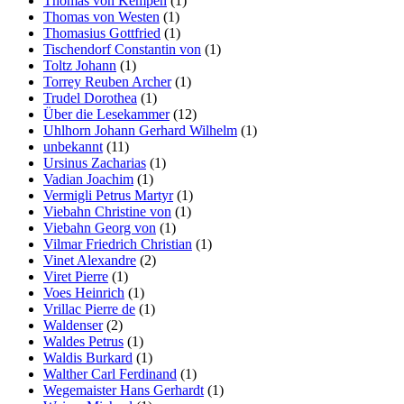
Thomas von Kempen
(1)
Thomas von Westen
(1)
Thomasius Gottfried
(1)
Tischendorf Constantin von
(1)
Toltz Johann
(1)
Torrey Reuben Archer
(1)
Trudel Dorothea
(1)
Über die Lesekammer
(12)
Uhlhorn Johann Gerhard Wilhelm
(1)
unbekannt
(11)
Ursinus Zacharias
(1)
Vadian Joachim
(1)
Vermigli Petrus Martyr
(1)
Viebahn Christine von
(1)
Viebahn Georg von
(1)
Vilmar Friedrich Christian
(1)
Vinet Alexandre
(2)
Viret Pierre
(1)
Voes Heinrich
(1)
Vrillac Pierre de
(1)
Waldenser
(2)
Waldes Petrus
(1)
Waldis Burkard
(1)
Walther Carl Ferdinand
(1)
Wegemaister Hans Gerhardt
(1)