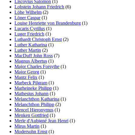
Liscovius Salomon
(1)
Lobstein Johann Friedrich
(6)
Löhe Wilhelm
(2)
Löner Caspar
(1)
Louise Henriette von Brandenburg
(1)
Lucaris Cyrillus
(1)
Luger Friedrich
(1)
Luthardt Christoph Ernst
(2)
Luther Katharina
(1)
Luther Martin
(2)
MacDuff John Ross
(7)
Magnus Albertus
(1)
Major Charles Forsythe
(1)
Major Georg
(1)
Mantz Felix
(1)
Marbeck Pilgram
(1)
Marheineke Philipp
(1)
Mathesius Johann
(1)
Melanchthon Katharina
(1)
Melanchthon Philipp
(2)
Mencel Hieronymus
(1)
Menken Gottfried
(1)
Merle d'Aubigné Jean Henri
(1)
Mirus Martin
(1)
Modersohn Ernst
(1)