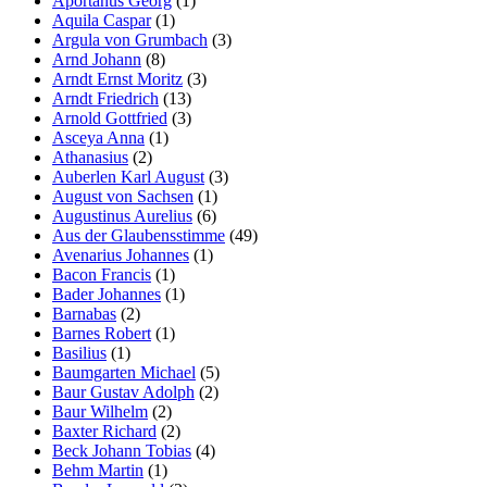
Aportanus Georg
(1)
Aquila Caspar
(1)
Argula von Grumbach
(3)
Arnd Johann
(8)
Arndt Ernst Moritz
(3)
Arndt Friedrich
(13)
Arnold Gottfried
(3)
Asceya Anna
(1)
Athanasius
(2)
Auberlen Karl August
(3)
August von Sachsen
(1)
Augustinus Aurelius
(6)
Aus der Glaubensstimme
(49)
Avenarius Johannes
(1)
Bacon Francis
(1)
Bader Johannes
(1)
Barnabas
(2)
Barnes Robert
(1)
Basilius
(1)
Baumgarten Michael
(5)
Baur Gustav Adolph
(2)
Baur Wilhelm
(2)
Baxter Richard
(2)
Beck Johann Tobias
(4)
Behm Martin
(1)