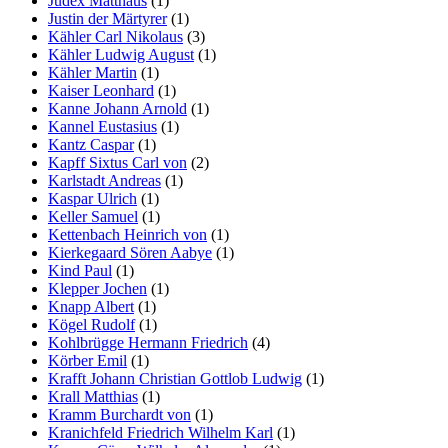
Judex Matthäus
(1)
Justin der Märtyrer
(1)
Kähler Carl Nikolaus
(3)
Kähler Ludwig August
(1)
Kähler Martin
(1)
Kaiser Leonhard
(1)
Kanne Johann Arnold
(1)
Kannel Eustasius
(1)
Kantz Caspar
(1)
Kapff Sixtus Carl von
(2)
Karlstadt Andreas
(1)
Kaspar Ulrich
(1)
Keller Samuel
(1)
Kettenbach Heinrich von
(1)
Kierkegaard Sören Aabye
(1)
Kind Paul
(1)
Klepper Jochen
(1)
Knapp Albert
(1)
Kögel Rudolf
(1)
Kohlbrügge Hermann Friedrich
(4)
Körber Emil
(1)
Krafft Johann Christian Gottlob Ludwig
(1)
Krall Matthias
(1)
Kramm Burchardt von
(1)
Kranichfeld Friedrich Wilhelm Karl
(1)