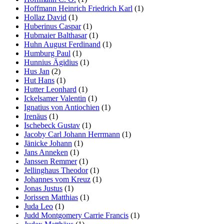
Hoffmann Heinrich Friedrich Karl
(1)
Hollaz David
(1)
Huberinus Caspar
(1)
Hubmaier Balthasar
(1)
Huhn August Ferdinand
(1)
Humburg Paul
(1)
Hunnius Ägidius
(1)
Hus Jan
(2)
Hut Hans
(1)
Hutter Leonhard
(1)
Ickelsamer Valentin
(1)
Ignatius von Antiochien
(1)
Irenäus
(1)
Ischebeck Gustav
(1)
Jacoby Carl Johann Herrmann
(1)
Jänicke Johann
(1)
Jans Anneken
(1)
Janssen Remmer
(1)
Jellinghaus Theodor
(1)
Johannes vom Kreuz
(1)
Jonas Justus
(1)
Jorissen Matthias
(1)
Juda Leo
(1)
Judd Montgomery Carrie Francis
(1)