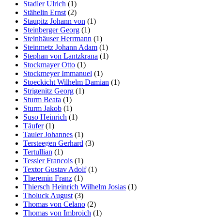
Stadler Ulrich
(1)
Stähelin Ernst
(2)
Staupitz Johann von
(1)
Steinberger Georg
(1)
Steinhäuser Herrmann
(1)
Steinmetz Johann Adam
(1)
Stephan von Lantzkrana
(1)
Stockmayer Otto
(1)
Stockmeyer Immanuel
(1)
Stoeckicht Wilhelm Damian
(1)
Strigenitz Georg
(1)
Sturm Beata
(1)
Sturm Jakob
(1)
Suso Heinrich
(1)
Täufer
(1)
Tauler Johannes
(1)
Tersteegen Gerhard
(3)
Tertullian
(1)
Tessier Francois
(1)
Textor Gustav Adolf
(1)
Theremin Franz
(1)
Thiersch Heinrich Wilhelm Josias
(1)
Tholuck August
(3)
Thomas von Celano
(2)
Thomas von Imbroich
(1)