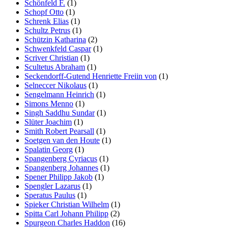
Schönfeld F.
(1)
Schopf Otto
(1)
Schrenk Elias
(1)
Schultz Petrus
(1)
Schützin Katharina
(2)
Schwenkfeld Caspar
(1)
Scriver Christian
(1)
Scultetus Abraham
(1)
Seckendorff-Gutend Henriette Freiin von
(1)
Selneccer Nikolaus
(1)
Sengelmann Heinrich
(1)
Simons Menno
(1)
Singh Saddhu Sundar
(1)
Slüter Joachim
(1)
Smith Robert Pearsall
(1)
Soetgen van den Houte
(1)
Spalatin Georg
(1)
Spangenberg Cyriacus
(1)
Spangenberg Johannes
(1)
Spener Philipp Jakob
(1)
Spengler Lazarus
(1)
Speratus Paulus
(1)
Spieker Christian Wilhelm
(1)
Spitta Carl Johann Philipp
(2)
Spurgeon Charles Haddon
(16)