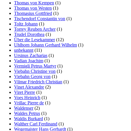
Thomas von Kempen
(1)
Thomas von Westen
(1)
Thomasius Gottfried
(1)
Tischendorf Constantin von
(1)
Toltz Johann
(1)
Torrey Reuben Archer
(1)
Trudel Dorothea
(1)
Über die Lesekammer
(12)
Uhlhorn Johann Gerhard Wilhelm
(1)
unbekannt
(11)
Ursinus Zacharias
(1)
Vadian Joachim
(1)
Vermigli Petrus Martyr
(1)
Viebahn Christine von
(1)
Viebahn Georg von
(1)
Vilmar Friedrich Christian
(1)
Vinet Alexandre
(2)
Viret Pierre
(1)
Voes Heinrich
(1)
Vrillac Pierre de
(1)
Waldenser
(2)
Waldes Petrus
(1)
Waldis Burkard
(1)
Walther Carl Ferdinand
(1)
Wegemaister Hans Gerhardt
(1)