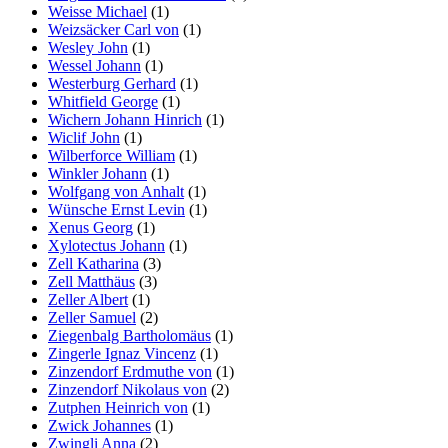
Weisse Michael
(1)
Weizsäcker Carl von
(1)
Wesley John
(1)
Wessel Johann
(1)
Westerburg Gerhard
(1)
Whitfield George
(1)
Wichern Johann Hinrich
(1)
Wiclif John
(1)
Wilberforce William
(1)
Winkler Johann
(1)
Wolfgang von Anhalt
(1)
Wünsche Ernst Levin
(1)
Xenus Georg
(1)
Xylotectus Johann
(1)
Zell Katharina
(3)
Zell Matthäus
(3)
Zeller Albert
(1)
Zeller Samuel
(2)
Ziegenbalg Bartholomäus
(1)
Zingerle Ignaz Vincenz
(1)
Zinzendorf Erdmuthe von
(1)
Zinzendorf Nikolaus von
(2)
Zutphen Heinrich von
(1)
Zwick Johannes
(1)
Zwingli Anna
(2)