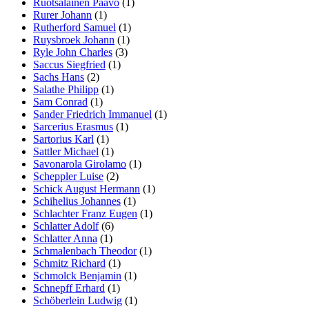
Ruotsalainen Paavo
(1)
Rurer Johann
(1)
Rutherford Samuel
(1)
Ruysbroek Johann
(1)
Ryle John Charles
(3)
Saccus Siegfried
(1)
Sachs Hans
(2)
Salathe Philipp
(1)
Sam Conrad
(1)
Sander Friedrich Immanuel
(1)
Sarcerius Erasmus
(1)
Sartorius Karl
(1)
Sattler Michael
(1)
Savonarola Girolamo
(1)
Scheppler Luise
(2)
Schick August Hermann
(1)
Schihelius Johannes
(1)
Schlachter Franz Eugen
(1)
Schlatter Adolf
(6)
Schlatter Anna
(1)
Schmalenbach Theodor
(1)
Schmitz Richard
(1)
Schmolck Benjamin
(1)
Schnepff Erhard
(1)
Schöberlein Ludwig
(1)