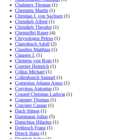
Chalmers Thomas
(1)
Chemnitz Martin
(1)
Christian I. von Sachsen
(1)
Christlieb Alfred
(1)
Christlieb Theodor
(1)
Christoffel Raget
(4)
Chrysologus Petrus
(1)
Clarenbach Adolf
(2)
Claudius Matthias
(1)
Clausen J.
(1)
Clemens von Rom
(1)
Coerper Heinrich
(1)
Cölius Michael
(1)
Collenbusch Samuel
(1)
Comenius Johann Amos
(1)
Corvinus Antonius
(1)
Couard Christian Ludwig
(1)
Cranmer Thomas
(1)
Cruciger Caspar
(1)
Dach Simon
(1)
Dammann Julius
(5)
Danichius Hilarius
(1)
Delitzsch Franz
(1)
Denck Hans
(1)
Diedrich Julius
(1)