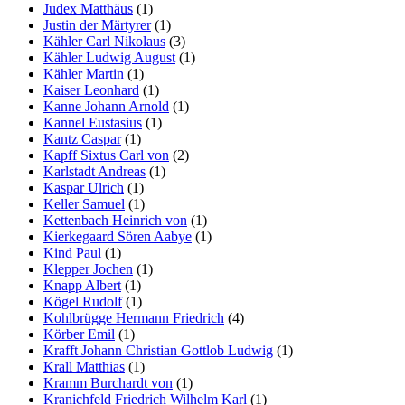
Judex Matthäus
(1)
Justin der Märtyrer
(1)
Kähler Carl Nikolaus
(3)
Kähler Ludwig August
(1)
Kähler Martin
(1)
Kaiser Leonhard
(1)
Kanne Johann Arnold
(1)
Kannel Eustasius
(1)
Kantz Caspar
(1)
Kapff Sixtus Carl von
(2)
Karlstadt Andreas
(1)
Kaspar Ulrich
(1)
Keller Samuel
(1)
Kettenbach Heinrich von
(1)
Kierkegaard Sören Aabye
(1)
Kind Paul
(1)
Klepper Jochen
(1)
Knapp Albert
(1)
Kögel Rudolf
(1)
Kohlbrügge Hermann Friedrich
(4)
Körber Emil
(1)
Krafft Johann Christian Gottlob Ludwig
(1)
Krall Matthias
(1)
Kramm Burchardt von
(1)
Kranichfeld Friedrich Wilhelm Karl
(1)