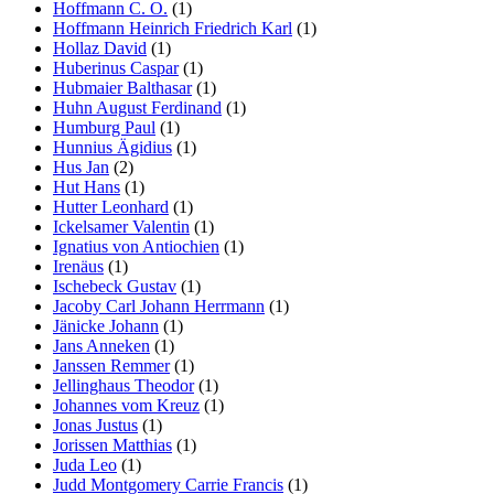
Hoffmann C. O.
(1)
Hoffmann Heinrich Friedrich Karl
(1)
Hollaz David
(1)
Huberinus Caspar
(1)
Hubmaier Balthasar
(1)
Huhn August Ferdinand
(1)
Humburg Paul
(1)
Hunnius Ägidius
(1)
Hus Jan
(2)
Hut Hans
(1)
Hutter Leonhard
(1)
Ickelsamer Valentin
(1)
Ignatius von Antiochien
(1)
Irenäus
(1)
Ischebeck Gustav
(1)
Jacoby Carl Johann Herrmann
(1)
Jänicke Johann
(1)
Jans Anneken
(1)
Janssen Remmer
(1)
Jellinghaus Theodor
(1)
Johannes vom Kreuz
(1)
Jonas Justus
(1)
Jorissen Matthias
(1)
Juda Leo
(1)
Judd Montgomery Carrie Francis
(1)