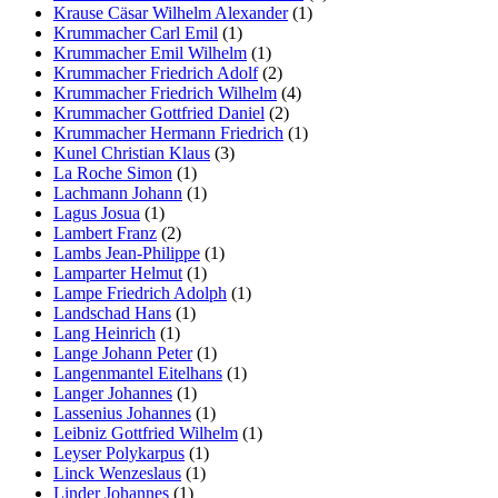
Krause Cäsar Wilhelm Alexander
(1)
Krummacher Carl Emil
(1)
Krummacher Emil Wilhelm
(1)
Krummacher Friedrich Adolf
(2)
Krummacher Friedrich Wilhelm
(4)
Krummacher Gottfried Daniel
(2)
Krummacher Hermann Friedrich
(1)
Kunel Christian Klaus
(3)
La Roche Simon
(1)
Lachmann Johann
(1)
Lagus Josua
(1)
Lambert Franz
(2)
Lambs Jean-Philippe
(1)
Lamparter Helmut
(1)
Lampe Friedrich Adolph
(1)
Landschad Hans
(1)
Lang Heinrich
(1)
Lange Johann Peter
(1)
Langenmantel Eitelhans
(1)
Langer Johannes
(1)
Lassenius Johannes
(1)
Leibniz Gottfried Wilhelm
(1)
Leyser Polykarpus
(1)
Linck Wenzeslaus
(1)
Linder Johannes
(1)