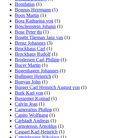
Bonifatius
(1)
Bonnus Herrmann
(1)
Boos Martin
(1)
Bora Katharina von
(1)
Böschenstein Johann
(1)
Bose Peter du
(1)
Braght Tileman Janz van
(1)
Brenz Johannes
(3)
Brockhaus Carl
(1)
Brockhaus Rudolf
(1)
Brodersen Carl Philipp
(1)
Bucer Martin
(1)
Bugenhagen Johannes
(1)
Bullinger Heinrich
(1)
Bunyan John
(1)
Burger Carl Heinrich August von
(1)
Burk Karl von
(1)
Bussemer Konrad
(1)
Calvin Jean
(1)
Camerarius Philipp
(1)
Capito Wolfgang
(1)
Carlstadt Andreas
(1)
Carnotensis Arnoldus
(1)
Caspari Karl Heinrich
(1)
Cattelsburger Nikolaus
(1)