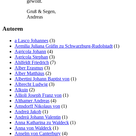
gewollt.
Gruß & Segen,
Andreas
Autoren
a Lasco Johannes
(3)
Aemilia Juliana Gräfin zu Schwarzburg-Rudolstadt
(1)
Agricola Johann
(4)
Agricola Stephan
(3)
Ahlfeldt Friedrich
(7)
Alber Erasmus
(3)
Alber Matthäus
(2)
Albertini Johann Baptist von
(1)
Albrecht Ludwig
(3)
Alkuin
(2)
Allioli Joseph Franz von
(1)
Althamer Andreas
(4)
Amsdorff Nikolaus von
(1)
Andreä Jakob
(1)
Andreä Johann Valentin
(1)
Anna Katharina zu Waldeck
(1)
Anna von Waldeck
(1)
Anselm von Canterbury
(4)