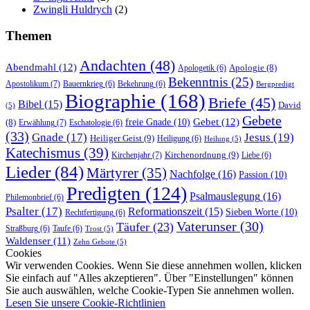
Zwingli Huldrych
(2)
Themen
Andachten
(48)
Abendmahl
(12)
Apologie
(8)
Apologetik
(6)
Bekenntnis
(25)
Apostolikum
(7)
Bauernkrieg
(6)
Bekehrung
(6)
Bergpredigt
Biographie
(168)
Briefe
(45)
Bibel
(15)
David
(5)
Gebete
Gebet
(12)
freie Gnade
(10)
(8)
Erwählung
(7)
Eschatologie
(6)
(33)
Gnade
(17)
Jesus
(19)
Heiliger Geist
(9)
Heiligung
(6)
Heilung
(5)
Katechismus
(39)
Kirchenordnung
(9)
Kirchenjahr
(7)
Liebe
(6)
Lieder
(84)
Märtyrer
(35)
Nachfolge
(16)
Passion
(10)
Predigten
(124)
Psalmauslegung
(16)
Philemonbrief
(6)
Psalter
(17)
Reformationszeit
(15)
Sieben Worte
(10)
Rechtfertigung
(6)
Vaterunser
(30)
Täufer
(23)
Straßburg
(6)
Taufe
(6)
Trost
(5)
Waldenser
(11)
Zehn Gebote
(5)
Cookies
Wir verwenden Cookies. Wenn Sie diese annehmen wollen, klicken
Sie einfach auf "Alles akzeptieren". Über "Einstellungen" können
Sie auch auswählen, welche Cookie-Typen Sie annehmen wollen.
Lesen Sie unsere Cookie-Richtlinien