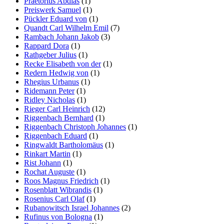
Praetorius Abdias
(1)
Preiswerk Samuel
(1)
Pückler Eduard von
(1)
Quandt Carl Wilhelm Emil
(7)
Rambach Johann Jakob
(3)
Rappard Dora
(1)
Rathgeber Julius
(1)
Recke Elisabeth von der
(1)
Redern Hedwig von
(1)
Rhegius Urbanus
(1)
Ridemann Peter
(1)
Ridley Nicholas
(1)
Rieger Carl Heinrich
(12)
Riggenbach Bernhard
(1)
Riggenbach Christoph Johannes
(1)
Riggenbach Eduard
(1)
Ringwaldt Bartholomäus
(1)
Rinkart Martin
(1)
Rist Johann
(1)
Rochat Auguste
(1)
Roos Magnus Friedrich
(1)
Rosenblatt Wibrandis
(1)
Rosenius Carl Olaf
(1)
Rubanowitsch Israel Johannes
(2)
Rufinus von Bologna
(1)