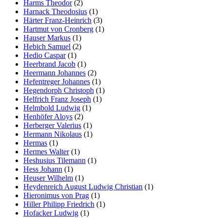
Harms Theodor
(2)
Harnack Theodosius
(1)
Härter Franz-Heinrich
(3)
Hartmut von Cronberg
(1)
Hauser Markus
(1)
Hebich Samuel
(2)
Hedio Caspar
(1)
Heerbrand Jacob
(1)
Heermann Johannes
(2)
Hefentreger Johannes
(1)
Hegendorph Christoph
(1)
Helfrich Franz Joseph
(1)
Helmbold Ludwig
(1)
Henhöfer Aloys
(2)
Herberger Valerius
(1)
Hermann Nikolaus
(1)
Hermas
(1)
Hermes Walter
(1)
Heshusius Tilemann
(1)
Hess Johann
(1)
Heuser Wilhelm
(1)
Heydenreich August Ludwig Christian
(1)
Hieronimus von Prag
(1)
Hiller Philipp Friedrich
(1)
Hofacker Ludwig
(1)