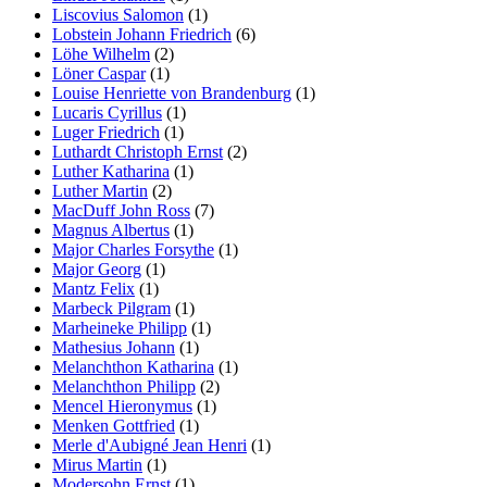
Liscovius Salomon
(1)
Lobstein Johann Friedrich
(6)
Löhe Wilhelm
(2)
Löner Caspar
(1)
Louise Henriette von Brandenburg
(1)
Lucaris Cyrillus
(1)
Luger Friedrich
(1)
Luthardt Christoph Ernst
(2)
Luther Katharina
(1)
Luther Martin
(2)
MacDuff John Ross
(7)
Magnus Albertus
(1)
Major Charles Forsythe
(1)
Major Georg
(1)
Mantz Felix
(1)
Marbeck Pilgram
(1)
Marheineke Philipp
(1)
Mathesius Johann
(1)
Melanchthon Katharina
(1)
Melanchthon Philipp
(2)
Mencel Hieronymus
(1)
Menken Gottfried
(1)
Merle d'Aubigné Jean Henri
(1)
Mirus Martin
(1)
Modersohn Ernst
(1)