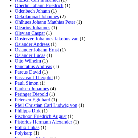
Oberlin Johann Friedrich
(1)
Odenbach Johann
(1)
Oekolampad Johannes
(2)
Ohlhues Johann Matthias Peter
(1)
Olearius Johannes
(1)
Olevian Caspar
(1)
Oosterzee Johannes Jakobus van
(1)
Osiander Andreas
(1)
Osiander Johann Ernst
(1)
Osiander Lucas
(1)
Otto Wilhelm
(1)
Pancratius Andreas
(1)
Pareus David
(1)
Passavant Theophil
(1)
Pauli Simon
(1)
Paulsen Johannes
(4)
Peringer Diepold
(1)
Petersen Eginhard
(1)
Pfeil Christian Carl Ludwig von
(1)
Philipps Dirk
(1)
Pischoon Friedrich August
(1)
Pistorius Hermann Alexander
(1)
Pollio Lukas
(1)
Polykarp
(1)