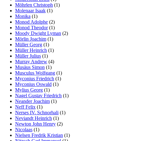
Möhrlen Christoph
(1)
Molenaar Isaak
(1)
Monika
(1)
Monod Adolphe
(2)
Monod Theodor
(1)
Moody Dwight Lyman
(2)
Mörlin Joachim
(1)
Müller Georg
(1)
Müller Heinrich
(1)
Müller Julius
(1)
Murray Andrew
(4)
Musäus Simon
(1)
Musculus Wolfgang
(1)
Myconius Friedrich
(1)
Myconius Oswald
(1)
Mylius Georg
(1)
Nagel Gustav Friedrich
(1)
Neander Joachim
(1)
Neff Felix
(1)
Nerses IV. Schnorhali
(1)
Neviandt Heinrich
(1)
Newton John Henry
(2)
Nicolaas
(1)
Nielsen Fredrik Kristian
(1)
Nitzsch Carl Immanuel
(1)