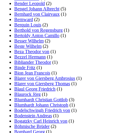
Bender Leopold
(2)
Bengel Johann Albrecht
(5)
Bernhard von Clairvaux
(1)
Bernward
(2)
Berquin Louis
(2)
Berthold von Regensburg
(1)
Bertoldy Anton Camillo
(1)
Besser Wilhelm
(2)
Beste Wilhelm
(2)
Beza Theodor von
(1)
Bezzel Hermann
(1)
Bibliander Theodor
(1)
Binde Fritz
(1)
Bion Jean Francois
(1)
Blarer von Giersberg Ambrosius
(1)
Blarer von Giersberg Thomas
(1)
Blaul Georg Friedrich
(1)
Blaurock Jörg
(1)
Blumhardt Christian Gottlob
(3)
Blumhardt Johann Christoph
(1)
Bodelschwingh Friedrich von
(1)
Bodenstein Andreas
(1)
Bogatzky Carl Heinrich von
(1)
Böhmische Brüder
(2)
Bomhard Georg
(1)