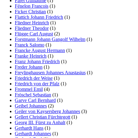
Farel Guillaume
(1)
Fénelon Francois
(1)
Ficker Christian
(1)
Flattich Johann Friedrich
(1)
Fliedner Heinrich
(1)
Fliedner Theodor
(1)
Flügge Carl August
(2)
Forstmann Johann Gangolf Wilhelm
(1)
Franck Salomo
(1)
Francke August Hermann
(1)
Franke Heinrich
(1)
Franz Johann Friedrich
(1)
Freder Johann
(1)
Freylinghausen Johannes Anastasius
(1)
Friedrich der Weise
(1)
Friedrich von der Pfalz
(1)
Frommel Emil
(4)
Fröschel Sebastian
(1)
Garve Carl Bernhard
(1)
Geibel Johannes
(2)
Geiler von Kaysersberg Johannes
(3)
Gellert Christian Fürchtegott
(1)
Georg III. Fürst zu Anhalt
(1)
Gerhardt Hans
(1)
Gerhardt Johannes
(1)