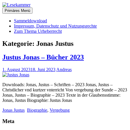
Zum
christliche Bücher zum kostenlosen Download
Inhalt
Primäres Menü
Lesekammer
springen
Sammeldownload
Impressum, Datenschutz und Nutzungsrechte
Zum Thema Urheberrecht
Kategorie:
Jonas Justus
Justus Jonas – Bücher 2023
1. August 2023
18. Juni 2023
Andreas
Downloads: Jonas, Justus – Schriften – 2023 Jonas, Justus –
Christlicher vnd kurtzer vnterricht Von vergebung der Sunde – 2023
Jonas, Justus – Biographie – 2023 Texte in der Glaubensstimme:
Jonas, Justus Biographie: Justus Jonas
Jonas Justus
Biographie
,
Vergebung
Meta