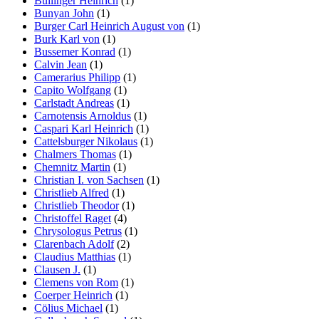
Bullinger Heinrich
(1)
Bunyan John
(1)
Burger Carl Heinrich August von
(1)
Burk Karl von
(1)
Bussemer Konrad
(1)
Calvin Jean
(1)
Camerarius Philipp
(1)
Capito Wolfgang
(1)
Carlstadt Andreas
(1)
Carnotensis Arnoldus
(1)
Caspari Karl Heinrich
(1)
Cattelsburger Nikolaus
(1)
Chalmers Thomas
(1)
Chemnitz Martin
(1)
Christian I. von Sachsen
(1)
Christlieb Alfred
(1)
Christlieb Theodor
(1)
Christoffel Raget
(4)
Chrysologus Petrus
(1)
Clarenbach Adolf
(2)
Claudius Matthias
(1)
Clausen J.
(1)
Clemens von Rom
(1)
Coerper Heinrich
(1)
Cölius Michael
(1)