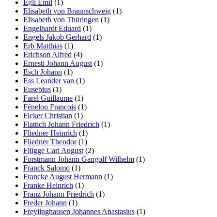
Egli Emil
(1)
Elisabeth von Braunschweig
(1)
Elisabeth von Thüringen
(1)
Engelhardt Eduard
(1)
Engels Jakob Gerhard
(1)
Erb Matthias
(1)
Erichson Alfred
(4)
Ernesti Johann August
(1)
Esch Johann
(1)
Ess Leander van
(1)
Eusebius
(1)
Farel Guillaume
(1)
Fénelon Francois
(1)
Ficker Christian
(1)
Flattich Johann Friedrich
(1)
Fliedner Heinrich
(1)
Fliedner Theodor
(1)
Flügge Carl August
(2)
Forstmann Johann Gangolf Wilhelm
(1)
Franck Salomo
(1)
Francke August Hermann
(1)
Franke Heinrich
(1)
Franz Johann Friedrich
(1)
Freder Johann
(1)
Freylinghausen Johannes Anastasius
(1)