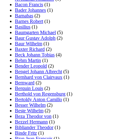
Bacon Francis
(1)
Bader Johannes
(1)
Barnabas
(2)
Barnes Robert
(1)
Basilius
(1)
Baumgarten Michael
(5)
Baur Gustav Adolph
(2)
Baur Wilhelm
(1)
Baxter Richard
(2)
Beck Johann Tobias
(4)
Behm Martin
(1)
Bender Leopold
(2)
Bengel Johann Albrecht
(5)
Bernhard von Clairvaux
(1)
Bernward
(2)
Berquin Louis
(2)
Berthold von Regensburg
(1)
Bertoldy Anton Camillo
(1)
Besser Wilhelm
(2)
Beste Wilhelm
(2)
Beza Theodor von
(1)
Bezzel Hermann
(1)
Bibliander Theodor
(1)
Binde Fritz
(1)
Bion Jean Francois
(1)