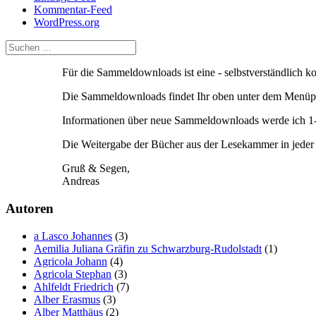
Kommentar-Feed
WordPress.org
Für die Sammeldownloads ist eine - selbstverständlich 
Die Sammeldownloads findet Ihr oben unter dem Menüpu
Informationen über neue Sammeldownloads werde ich 1-2
Die Weitergabe der Bücher aus der Lesekammer in jeder F
Gruß & Segen,
Andreas
Autoren
a Lasco Johannes
(3)
Aemilia Juliana Gräfin zu Schwarzburg-Rudolstadt
(1)
Agricola Johann
(4)
Agricola Stephan
(3)
Ahlfeldt Friedrich
(7)
Alber Erasmus
(3)
Alber Matthäus
(2)