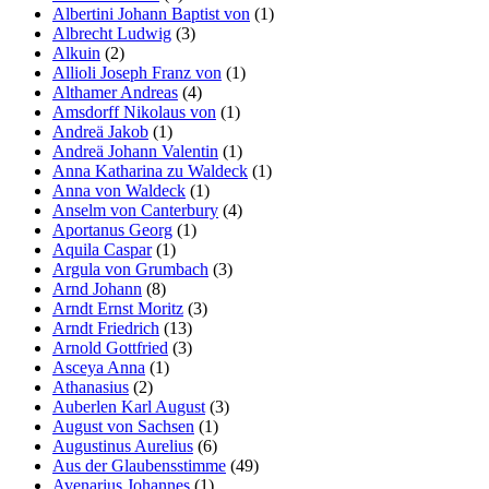
Albertini Johann Baptist von
(1)
Albrecht Ludwig
(3)
Alkuin
(2)
Allioli Joseph Franz von
(1)
Althamer Andreas
(4)
Amsdorff Nikolaus von
(1)
Andreä Jakob
(1)
Andreä Johann Valentin
(1)
Anna Katharina zu Waldeck
(1)
Anna von Waldeck
(1)
Anselm von Canterbury
(4)
Aportanus Georg
(1)
Aquila Caspar
(1)
Argula von Grumbach
(3)
Arnd Johann
(8)
Arndt Ernst Moritz
(3)
Arndt Friedrich
(13)
Arnold Gottfried
(3)
Asceya Anna
(1)
Athanasius
(2)
Auberlen Karl August
(3)
August von Sachsen
(1)
Augustinus Aurelius
(6)
Aus der Glaubensstimme
(49)
Avenarius Johannes
(1)