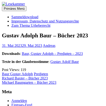
Zum
christliche Bücher zum kostenlosen Download
Inhalt
Primäres Menü
Lesekammer
springen
Sammeldownload
Impressum, Datenschutz und Nutzungsrechte
Zum Thema Urheberrecht
Gustav Adolph Baur – Bücher 2023
31. Mai 2023
29. Mai 2023
Andreas
Downloads
:
Baur, Gustav Adolph – Predigten – 2023
Texte in der Glaubensstimme
:
Gustav Adolf Baur
Post Views:
119
Baur Gustav Adolph
Predigten
Beitragsnavigation
Richard Baxter – Bücher 2023
Michael Baumgarten – Bücher 2023
Meta
Anmelden
Eintrags-Feed