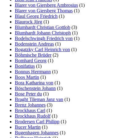
Blarer von Giersberg Ambrosius
(1)
Blarer von Giersberg Thomas
(1)
Blaul Georg Friedrich
(1)
Blaurock Jörg
(1)
Blumhardt Christian Gottlob
(3)
Blumhardt Johann Christoph
(1)
Bodelschwingh Friedrich von
(1)
Bodenstein Andreas
(1)
Bogatzky Carl Heinrich von
(1)
Böhmische Brüder
(2)
Bomhard Georg
(1)
Bonifatius
(1)
Bonnus Herrmann
(1)
Boos Martin
(1)
Bora Katharina von
(1)
Böschenstein Johann
(1)
Bose Peter du
(1)
Braght Tileman Janz van
(1)
Brenz Johannes
(3)
Brockhaus Carl
(1)
Brockhaus Rudolf
(1)
Brodersen Carl Philipp
(1)
Bucer Martin
(1)
Bugenhagen Johannes
(1)