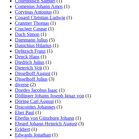
Collenbusch Samuel
(1)
Comenius Johann Amos
(1)
Corvinus Antonius
(1)
Couard Christian Ludwig
(1)
Cranmer Thomas
(1)
Cruciger Caspar
(1)
Dach Simon
(1)
Dammann Julius
(5)
Danichius Hilarius
(1)
Delitzsch Franz
(1)
Denck Hans
(1)
Diedrich Julius
(1)
Dieterich Veit
(1)
Disselhoff August
(1)
Disselhoff Julius
(3)
diverse
(2)
Doedes Jacobus Isaac
(1)
Döllinger Johann Joseph Ignaz von
(1)
Döring Carl August
(1)
Draconites Johannes
(1)
Eber Paul
(1)
Eberlin von Günzburg Johann
(1)
Ebrard Johann Heinrich August
(3)
Eckbert
(1)
Edwards Jonathan
(1)