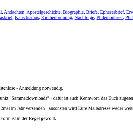
l
,
Andachten
,
Apostelgeschichte
,
Biographie
,
Briefe
,
Epheserbrief
,
Er
asbrief
,
Katechismus
,
Kirchenordnung
,
Nachfolge
,
Philemonbrief
,
Phil
kostenlose - Anmeldung notwendig.
nkt "Sammeldownloads" - dafür ist auch Kennwort, das Euch zugesend
mal im Jahr versenden - ansonsten wird Eure Mailadresse weder wei
orm ist in der Regel gewollt.