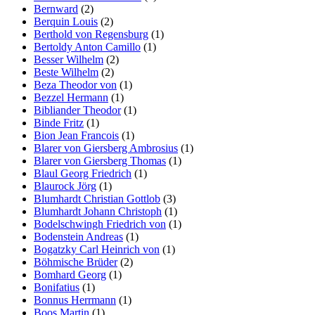
Bernward
(2)
Berquin Louis
(2)
Berthold von Regensburg
(1)
Bertoldy Anton Camillo
(1)
Besser Wilhelm
(2)
Beste Wilhelm
(2)
Beza Theodor von
(1)
Bezzel Hermann
(1)
Bibliander Theodor
(1)
Binde Fritz
(1)
Bion Jean Francois
(1)
Blarer von Giersberg Ambrosius
(1)
Blarer von Giersberg Thomas
(1)
Blaul Georg Friedrich
(1)
Blaurock Jörg
(1)
Blumhardt Christian Gottlob
(3)
Blumhardt Johann Christoph
(1)
Bodelschwingh Friedrich von
(1)
Bodenstein Andreas
(1)
Bogatzky Carl Heinrich von
(1)
Böhmische Brüder
(2)
Bomhard Georg
(1)
Bonifatius
(1)
Bonnus Herrmann
(1)
Boos Martin
(1)