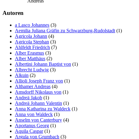
Andreas
Autoren
a Lasco Johannes
(3)
Aemilia Juliana Gräfin zu Schwarzburg-Rudolstadt
(1)
Agricola Johann
(4)
Agricola Stephan
(3)
Ahlfeldt Friedrich
(7)
Alber Erasmus
(3)
Alber Matthäus
(2)
Albertini Johann Baptist von
(1)
Albrecht Ludwig
(3)
Alkuin
(2)
Allioli Joseph Franz von
(1)
Althamer Andreas
(4)
Amsdorff Nikolaus von
(1)
Andreä Jakob
(1)
Andreä Johann Valentin
(1)
Anna Katharina zu Waldeck
(1)
Anna von Waldeck
(1)
Anselm von Canterbury
(4)
Aportanus Georg
(1)
Aquila Caspar
(1)
Argula von Grumbach
(3)