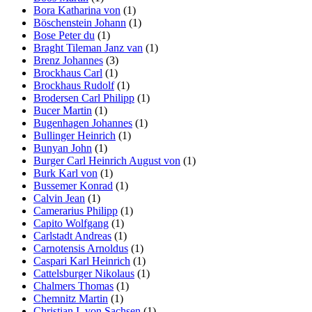
Bora Katharina von
(1)
Böschenstein Johann
(1)
Bose Peter du
(1)
Braght Tileman Janz van
(1)
Brenz Johannes
(3)
Brockhaus Carl
(1)
Brockhaus Rudolf
(1)
Brodersen Carl Philipp
(1)
Bucer Martin
(1)
Bugenhagen Johannes
(1)
Bullinger Heinrich
(1)
Bunyan John
(1)
Burger Carl Heinrich August von
(1)
Burk Karl von
(1)
Bussemer Konrad
(1)
Calvin Jean
(1)
Camerarius Philipp
(1)
Capito Wolfgang
(1)
Carlstadt Andreas
(1)
Carnotensis Arnoldus
(1)
Caspari Karl Heinrich
(1)
Cattelsburger Nikolaus
(1)
Chalmers Thomas
(1)
Chemnitz Martin
(1)
Christian I. von Sachsen
(1)