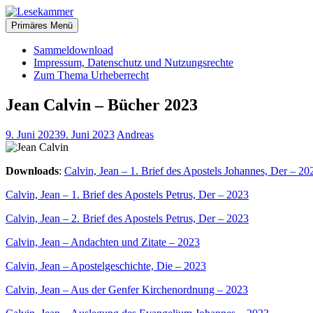
Zum
christliche Bücher zum kostenlosen Download
Inhalt
Primäres Menü
Lesekammer
springen
Sammeldownload
Impressum, Datenschutz und Nutzungsrechte
Zum Thema Urheberrecht
Jean Calvin – Bücher 2023
9. Juni 2023
9. Juni 2023
Andreas
Downloads
:
Calvin, Jean – 1. Brief des Apostels Johannes, Der – 20
Calvin, Jean – 1. Brief des Apostels Petrus, Der – 2023
Calvin, Jean – 2. Brief des Apostels Petrus, Der – 2023
Calvin, Jean – Andachten und Zitate – 2023
Calvin, Jean – Apostelgeschichte, Die – 2023
Calvin, Jean – Aus der Genfer Kirchenordnung – 2023