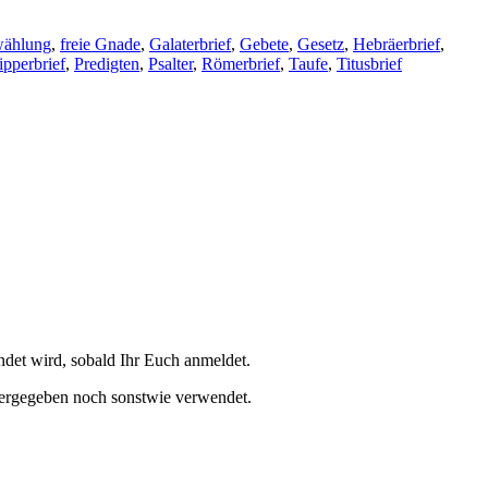
wählung
,
freie Gnade
,
Galaterbrief
,
Gebete
,
Gesetz
,
Hebräerbrief
,
ipperbrief
,
Predigten
,
Psalter
,
Römerbrief
,
Taufe
,
Titusbrief
et wird, sobald Ihr Euch anmeldet.
tergegeben noch sonstwie verwendet.