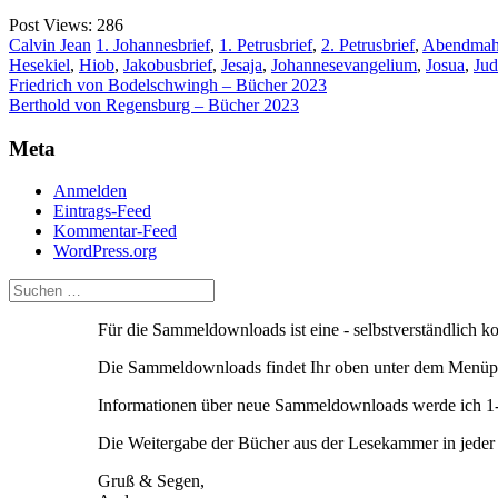
Post Views:
286
Calvin Jean
1. Johannesbrief
,
1. Petrusbrief
,
2. Petrusbrief
,
Abendmah
Hesekiel
,
Hiob
,
Jakobusbrief
,
Jesaja
,
Johannesevangelium
,
Josua
,
Jud
Beitragsnavigation
Friedrich von Bodelschwingh – Bücher 2023
Berthold von Regensburg – Bücher 2023
Meta
Anmelden
Eintrags-Feed
Kommentar-Feed
WordPress.org
Für die Sammeldownloads ist eine - selbstverständlich 
Die Sammeldownloads findet Ihr oben unter dem Menüpu
Informationen über neue Sammeldownloads werde ich 1-2
Die Weitergabe der Bücher aus der Lesekammer in jeder F
Gruß & Segen,