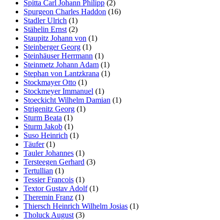
Spitta Carl Johann Philipp
(2)
Spurgeon Charles Haddon
(16)
Stadler Ulrich
(1)
Stähelin Ernst
(2)
Staupitz Johann von
(1)
Steinberger Georg
(1)
Steinhäuser Herrmann
(1)
Steinmetz Johann Adam
(1)
Stephan von Lantzkrana
(1)
Stockmayer Otto
(1)
Stockmeyer Immanuel
(1)
Stoeckicht Wilhelm Damian
(1)
Strigenitz Georg
(1)
Sturm Beata
(1)
Sturm Jakob
(1)
Suso Heinrich
(1)
Täufer
(1)
Tauler Johannes
(1)
Tersteegen Gerhard
(3)
Tertullian
(1)
Tessier Francois
(1)
Textor Gustav Adolf
(1)
Theremin Franz
(1)
Thiersch Heinrich Wilhelm Josias
(1)
Tholuck August
(3)