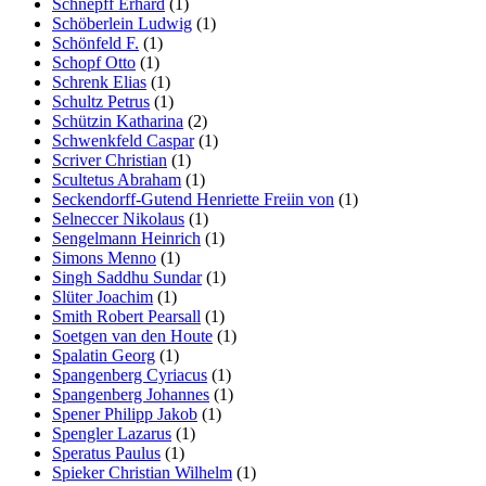
Schnepff Erhard
(1)
Schöberlein Ludwig
(1)
Schönfeld F.
(1)
Schopf Otto
(1)
Schrenk Elias
(1)
Schultz Petrus
(1)
Schützin Katharina
(2)
Schwenkfeld Caspar
(1)
Scriver Christian
(1)
Scultetus Abraham
(1)
Seckendorff-Gutend Henriette Freiin von
(1)
Selneccer Nikolaus
(1)
Sengelmann Heinrich
(1)
Simons Menno
(1)
Singh Saddhu Sundar
(1)
Slüter Joachim
(1)
Smith Robert Pearsall
(1)
Soetgen van den Houte
(1)
Spalatin Georg
(1)
Spangenberg Cyriacus
(1)
Spangenberg Johannes
(1)
Spener Philipp Jakob
(1)
Spengler Lazarus
(1)
Speratus Paulus
(1)
Spieker Christian Wilhelm
(1)