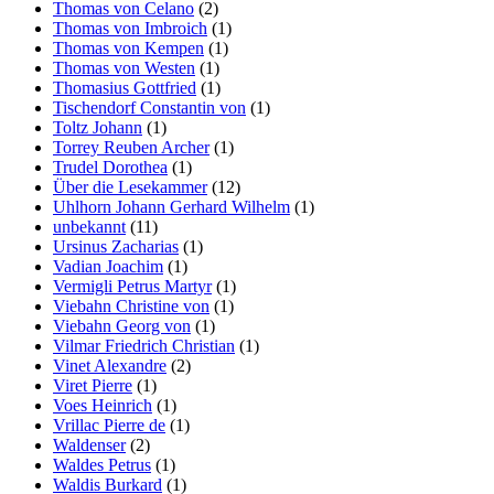
Thomas von Celano
(2)
Thomas von Imbroich
(1)
Thomas von Kempen
(1)
Thomas von Westen
(1)
Thomasius Gottfried
(1)
Tischendorf Constantin von
(1)
Toltz Johann
(1)
Torrey Reuben Archer
(1)
Trudel Dorothea
(1)
Über die Lesekammer
(12)
Uhlhorn Johann Gerhard Wilhelm
(1)
unbekannt
(11)
Ursinus Zacharias
(1)
Vadian Joachim
(1)
Vermigli Petrus Martyr
(1)
Viebahn Christine von
(1)
Viebahn Georg von
(1)
Vilmar Friedrich Christian
(1)
Vinet Alexandre
(2)
Viret Pierre
(1)
Voes Heinrich
(1)
Vrillac Pierre de
(1)
Waldenser
(2)
Waldes Petrus
(1)
Waldis Burkard
(1)