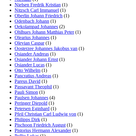
Nielsen Fredrik Kristian
(1)
Nitzsch Carl Immanuel
(1)
Oberlin Johann Friedrich
(1)
Odenbach Johann
(1)
Oekolampad Johannes
(2)
Ohlhues Johann Matthias Peter
(1)
Olearius Johannes
(1)
Olevian Caspar
(1)
Oosterzee Johannes Jakobus van
(1)
Osiander Andreas
(1)
Osiander Johann Ernst
(1)
Osiander Lucas
(1)
Otto Wilhelm
(1)
Pancratius Andreas
(1)
Pareus David
(1)
Passavant Theophil
(1)
Pauli Simon
(1)
Paulsen Johannes
(4)
Peringer Diepold
(1)
Petersen Eginhard
(1)
Pfeil Christian Carl Ludwig von
(1)
Philipps Dirk
(1)
Pischoon Friedrich August
(1)
Pistorius Hermann Alexander
(1)
Pollio Lukas
(1)