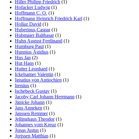
Hiller Philipp Friedrich
(1)
Hofacker Ludwig
(1)
Hoffmann C. O.
(1)
Hoffmann Heinrich Friedrich Karl
(1)
Hollaz David
(1)
Huberinus Caspar
(1)
Hubmaier Balthasar
(1)
Huhn August Ferdinand
(1)
Humburg Paul
(1)
Hunnius Ägidius
(1)
Hus Jan
(2)
Hut Hans
(1)
Hutter Leonhard
(1)
Ickelsamer Valentin
(1)
Ignatius von Antiochien
(1)
Irenäus
(1)
Ischebeck Gustav
(1)
Jacoby Carl Johann Herrmann
(1)
Jänicke Johann
(1)
Jans Anneken
(1)
Janssen Remmer
(1)
Jellinghaus Theodor
(1)
Johannes vom Kreuz
(1)
Jonas Justus
(1)
Jorissen Matthias
(1)