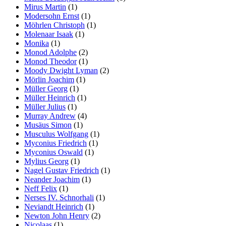
Mirus Martin
(1)
Modersohn Ernst
(1)
Möhrlen Christoph
(1)
Molenaar Isaak
(1)
Monika
(1)
Monod Adolphe
(2)
Monod Theodor
(1)
Moody Dwight Lyman
(2)
Mörlin Joachim
(1)
Müller Georg
(1)
Müller Heinrich
(1)
Müller Julius
(1)
Murray Andrew
(4)
Musäus Simon
(1)
Musculus Wolfgang
(1)
Myconius Friedrich
(1)
Myconius Oswald
(1)
Mylius Georg
(1)
Nagel Gustav Friedrich
(1)
Neander Joachim
(1)
Neff Felix
(1)
Nerses IV. Schnorhali
(1)
Neviandt Heinrich
(1)
Newton John Henry
(2)
Nicolaas
(1)