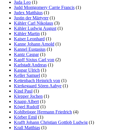
Juda Leo
(1)
Judd Montgomery Carrie Francis
(1)
Judex Matthäus
(1)
Justin der Märtyrer
(1)
Kähler Carl Nikolaus
(3)
Kähler Ludwig August
(1)
Kähler Martin
(1)
Kaiser Leonhard
(1)
Kanne Johann Arnold
(1)
Kannel Eustasius
(1)
Kantz Caspar
(1)
Kapff Sixtus Carl von
(2)
Karlstadt Andreas
(1)
Kaspar Ulrich
(1)
Keller Samuel
(1)
Kettenbach Heinrich von
(1)
Kierkegaard Sören Aabye
(1)
Kind Paul
(1)
Klepper Jochen
(1)
Knapp Albert
(1)
Kögel Rudolf
(1)
Kohlbrügge Hermann Friedrich
(4)
Körber Emil
(1)
Krafft Johann Christian Gottlob Ludwig
(1)
Krall Matthias
(1)