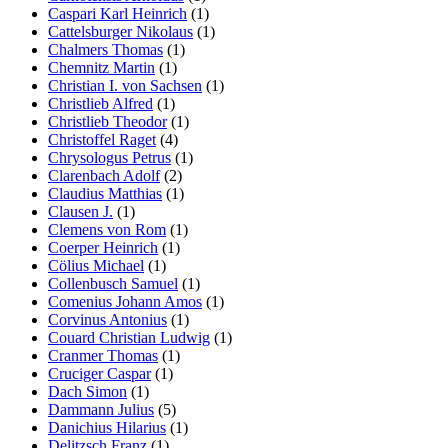
Caspari Karl Heinrich
(1)
Cattelsburger Nikolaus
(1)
Chalmers Thomas
(1)
Chemnitz Martin
(1)
Christian I. von Sachsen
(1)
Christlieb Alfred
(1)
Christlieb Theodor
(1)
Christoffel Raget
(4)
Chrysologus Petrus
(1)
Clarenbach Adolf
(2)
Claudius Matthias
(1)
Clausen J.
(1)
Clemens von Rom
(1)
Coerper Heinrich
(1)
Cölius Michael
(1)
Collenbusch Samuel
(1)
Comenius Johann Amos
(1)
Corvinus Antonius
(1)
Couard Christian Ludwig
(1)
Cranmer Thomas
(1)
Cruciger Caspar
(1)
Dach Simon
(1)
Dammann Julius
(5)
Danichius Hilarius
(1)
Delitzsch Franz
(1)