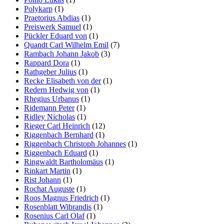
Polykarp
(1)
Praetorius Abdias
(1)
Preiswerk Samuel
(1)
Pückler Eduard von
(1)
Quandt Carl Wilhelm Emil
(7)
Rambach Johann Jakob
(3)
Rappard Dora
(1)
Rathgeber Julius
(1)
Recke Elisabeth von der
(1)
Redern Hedwig von
(1)
Rhegius Urbanus
(1)
Ridemann Peter
(1)
Ridley Nicholas
(1)
Rieger Carl Heinrich
(12)
Riggenbach Bernhard
(1)
Riggenbach Christoph Johannes
(1)
Riggenbach Eduard
(1)
Ringwaldt Bartholomäus
(1)
Rinkart Martin
(1)
Rist Johann
(1)
Rochat Auguste
(1)
Roos Magnus Friedrich
(1)
Rosenblatt Wibrandis
(1)
Rosenius Carl Olaf
(1)