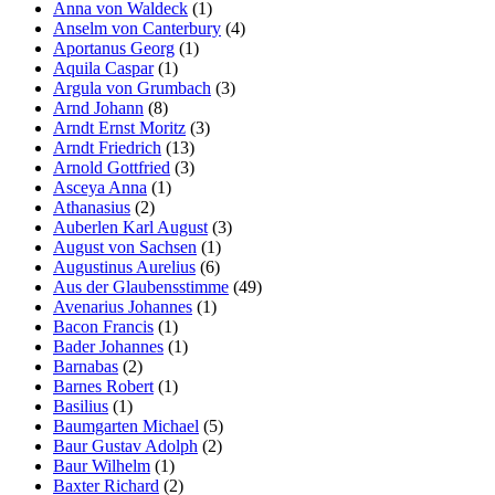
Anna von Waldeck
(1)
Anselm von Canterbury
(4)
Aportanus Georg
(1)
Aquila Caspar
(1)
Argula von Grumbach
(3)
Arnd Johann
(8)
Arndt Ernst Moritz
(3)
Arndt Friedrich
(13)
Arnold Gottfried
(3)
Asceya Anna
(1)
Athanasius
(2)
Auberlen Karl August
(3)
August von Sachsen
(1)
Augustinus Aurelius
(6)
Aus der Glaubensstimme
(49)
Avenarius Johannes
(1)
Bacon Francis
(1)
Bader Johannes
(1)
Barnabas
(2)
Barnes Robert
(1)
Basilius
(1)
Baumgarten Michael
(5)
Baur Gustav Adolph
(2)
Baur Wilhelm
(1)
Baxter Richard
(2)