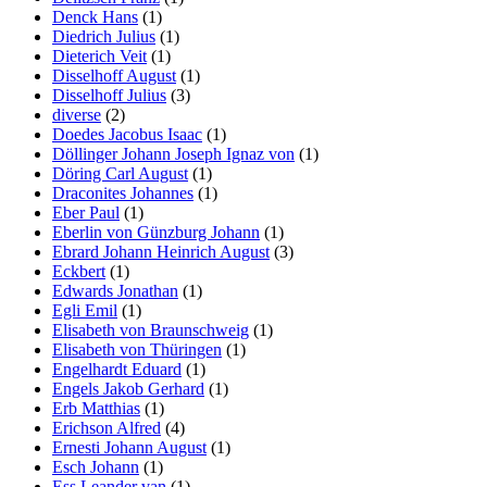
Denck Hans
(1)
Diedrich Julius
(1)
Dieterich Veit
(1)
Disselhoff August
(1)
Disselhoff Julius
(3)
diverse
(2)
Doedes Jacobus Isaac
(1)
Döllinger Johann Joseph Ignaz von
(1)
Döring Carl August
(1)
Draconites Johannes
(1)
Eber Paul
(1)
Eberlin von Günzburg Johann
(1)
Ebrard Johann Heinrich August
(3)
Eckbert
(1)
Edwards Jonathan
(1)
Egli Emil
(1)
Elisabeth von Braunschweig
(1)
Elisabeth von Thüringen
(1)
Engelhardt Eduard
(1)
Engels Jakob Gerhard
(1)
Erb Matthias
(1)
Erichson Alfred
(4)
Ernesti Johann August
(1)
Esch Johann
(1)
Ess Leander van
(1)