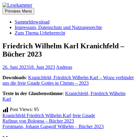
Zum
christliche Bücher zum kostenlosen Download
Inhalt
Primäres Menü
Lesekammer
springen
Sammeldownload
Impressum, Datenschutz und Nutzungsrechte
Zum Thema Urheberrecht
Friedrich Wilhelm Karl Kranichfeld –
Bücher 2023
26. Juni 2023
18. Juni 2023
Andreas
Downloads
:
Kranichfeld, Friedrich Wilhelm Karl – Wozu verbindet
uns die freie Gnade Gottes in Christo – 2023
Texte in der Glaubensstimme
:
Kranichfeld, Friedrich Wilhelm
Karl
Post Views:
95
Kranichfeld Friedrich Wilhelm Karl
freie Gnade
Beitragsnavigation
Rufinus von Bologna – Bücher 2023
Forstmann, Johann Gangolf Wilhelm – Bücher 2023