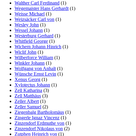
Walther Carl Ferdinand
(1)
Wegemaister Hans Gerhardt
(1)
Weisse Michael
(1)
Weizsäcker Carl von
(1)
Wesley John
(1)
Wessel Johann
(1)
Westerburg Gerhard
(1)
Whitfield George
(1)
Wichern Johann Hinrich
(1)
Wiclif John
(1)
Wilberforce William
(1)
Winkler Johann
(1)
Wolfgang von Anhalt
(1)
Wünsche Ernst Levin
(1)
Xenus Georg
(1)
Xylotectus Johann
(1)
Zell Katharina
(3)
Zell Matthäus
(3)
Zeller Albert
(1)
Zeller Samuel
(2)
Ziegenbalg Bartholomäus
(1)
Zingerle Ignaz Vincenz
(1)
Zinzendorf Erdmuthe von
(1)
Zinzendorf Nikolaus von
(2)
Zutphen Heinrich von
(1)