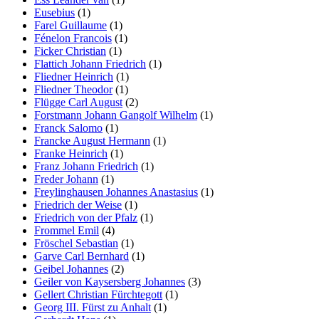
Eusebius
(1)
Farel Guillaume
(1)
Fénelon Francois
(1)
Ficker Christian
(1)
Flattich Johann Friedrich
(1)
Fliedner Heinrich
(1)
Fliedner Theodor
(1)
Flügge Carl August
(2)
Forstmann Johann Gangolf Wilhelm
(1)
Franck Salomo
(1)
Francke August Hermann
(1)
Franke Heinrich
(1)
Franz Johann Friedrich
(1)
Freder Johann
(1)
Freylinghausen Johannes Anastasius
(1)
Friedrich der Weise
(1)
Friedrich von der Pfalz
(1)
Frommel Emil
(4)
Fröschel Sebastian
(1)
Garve Carl Bernhard
(1)
Geibel Johannes
(2)
Geiler von Kaysersberg Johannes
(3)
Gellert Christian Fürchtegott
(1)
Georg III. Fürst zu Anhalt
(1)