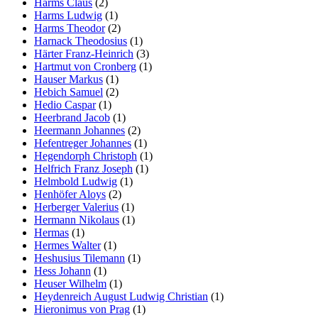
Harms Claus
(2)
Harms Ludwig
(1)
Harms Theodor
(2)
Harnack Theodosius
(1)
Härter Franz-Heinrich
(3)
Hartmut von Cronberg
(1)
Hauser Markus
(1)
Hebich Samuel
(2)
Hedio Caspar
(1)
Heerbrand Jacob
(1)
Heermann Johannes
(2)
Hefentreger Johannes
(1)
Hegendorph Christoph
(1)
Helfrich Franz Joseph
(1)
Helmbold Ludwig
(1)
Henhöfer Aloys
(2)
Herberger Valerius
(1)
Hermann Nikolaus
(1)
Hermas
(1)
Hermes Walter
(1)
Heshusius Tilemann
(1)
Hess Johann
(1)
Heuser Wilhelm
(1)
Heydenreich August Ludwig Christian
(1)
Hieronimus von Prag
(1)