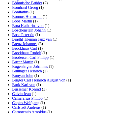
Böhmische Brüder
(2)
Bomhard Georg
(1)
Bonifatius
(1)
Bonnus Herrmann
(1)
Boos Martin
(1)
Bora Katharina von
(1)
Böschenstein Johann
(1)
Bose Peter du
(1)
Braght Tileman Janz van
(1)
Brenz Johannes
(3)
Brockhaus Carl
(1)
Brockhaus Rudolf
(1)
Brodersen Carl Philipp
(1)
Bucer Martin
(1)
Bugenhagen Johannes
(1)
Bullinger Heinrich
(1)
Bunyan John
(1)
Burger Carl Heinrich August von
(1)
Burk Karl von
(1)
Bussemer Konrad
(1)
Calvin Jean
(1)
Camerarius Philipp
(1)
Capito Wolfgang
(1)
Carlstadt Andreas
(1)
Carnotensis Arnoldus
(1)