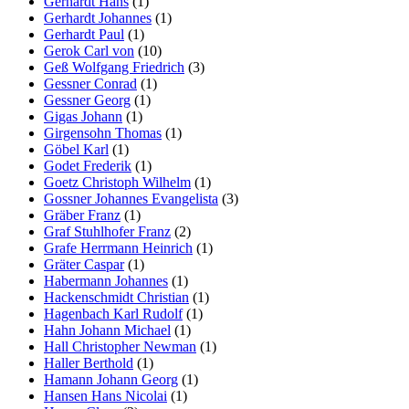
Gerhardt Hans
(1)
Gerhardt Johannes
(1)
Gerhardt Paul
(1)
Gerok Carl von
(10)
Geß Wolfgang Friedrich
(3)
Gessner Conrad
(1)
Gessner Georg
(1)
Gigas Johann
(1)
Girgensohn Thomas
(1)
Göbel Karl
(1)
Godet Frederik
(1)
Goetz Christoph Wilhelm
(1)
Gossner Johannes Evangelista
(3)
Gräber Franz
(1)
Graf Stuhlhofer Franz
(2)
Grafe Herrmann Heinrich
(1)
Gräter Caspar
(1)
Habermann Johannes
(1)
Hackenschmidt Christian
(1)
Hagenbach Karl Rudolf
(1)
Hahn Johann Michael
(1)
Hall Christopher Newman
(1)
Haller Berthold
(1)
Hamann Johann Georg
(1)
Hansen Hans Nicolai
(1)