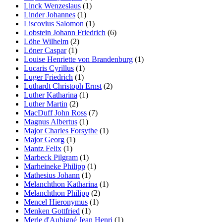
Linck Wenzeslaus
(1)
Linder Johannes
(1)
Liscovius Salomon
(1)
Lobstein Johann Friedrich
(6)
Löhe Wilhelm
(2)
Löner Caspar
(1)
Louise Henriette von Brandenburg
(1)
Lucaris Cyrillus
(1)
Luger Friedrich
(1)
Luthardt Christoph Ernst
(2)
Luther Katharina
(1)
Luther Martin
(2)
MacDuff John Ross
(7)
Magnus Albertus
(1)
Major Charles Forsythe
(1)
Major Georg
(1)
Mantz Felix
(1)
Marbeck Pilgram
(1)
Marheineke Philipp
(1)
Mathesius Johann
(1)
Melanchthon Katharina
(1)
Melanchthon Philipp
(2)
Mencel Hieronymus
(1)
Menken Gottfried
(1)
Merle d'Aubigné Jean Henri
(1)