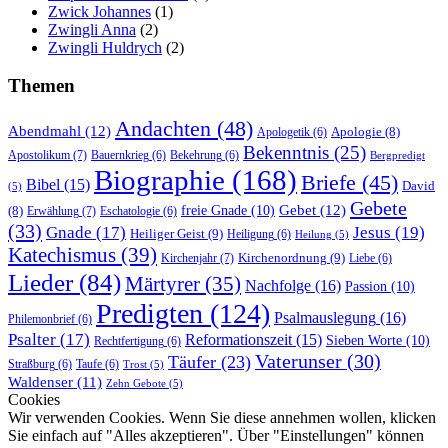
Zwick Johannes
(1)
Zwingli Anna
(2)
Zwingli Huldrych
(2)
Themen
Andachten
(48)
Abendmahl
(12)
Apologie
(8)
Apologetik
(6)
Bekenntnis
(25)
Apostolikum
(7)
Bauernkrieg
(6)
Bekehrung
(6)
Bergpredigt
Biographie
(168)
Briefe
(45)
Bibel
(15)
David
(5)
Gebete
Gebet
(12)
freie Gnade
(10)
(8)
Erwählung
(7)
Eschatologie
(6)
(33)
Gnade
(17)
Jesus
(19)
Heiliger Geist
(9)
Heiligung
(6)
Heilung
(5)
Katechismus
(39)
Kirchenordnung
(9)
Kirchenjahr
(7)
Liebe
(6)
Lieder
(84)
Märtyrer
(35)
Nachfolge
(16)
Passion
(10)
Predigten
(124)
Psalmauslegung
(16)
Philemonbrief
(6)
Psalter
(17)
Reformationszeit
(15)
Sieben Worte
(10)
Rechtfertigung
(6)
Vaterunser
(30)
Täufer
(23)
Straßburg
(6)
Taufe
(6)
Trost
(5)
Waldenser
(11)
Zehn Gebote
(5)
Cookies
Wir verwenden Cookies. Wenn Sie diese annehmen wollen, klicken
Sie einfach auf "Alles akzeptieren". Über "Einstellungen" können