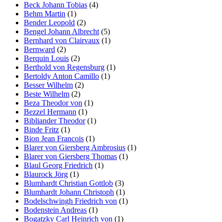
Beck Johann Tobias
(4)
Behm Martin
(1)
Bender Leopold
(2)
Bengel Johann Albrecht
(5)
Bernhard von Clairvaux
(1)
Bernward
(2)
Berquin Louis
(2)
Berthold von Regensburg
(1)
Bertoldy Anton Camillo
(1)
Besser Wilhelm
(2)
Beste Wilhelm
(2)
Beza Theodor von
(1)
Bezzel Hermann
(1)
Bibliander Theodor
(1)
Binde Fritz
(1)
Bion Jean Francois
(1)
Blarer von Giersberg Ambrosius
(1)
Blarer von Giersberg Thomas
(1)
Blaul Georg Friedrich
(1)
Blaurock Jörg
(1)
Blumhardt Christian Gottlob
(3)
Blumhardt Johann Christoph
(1)
Bodelschwingh Friedrich von
(1)
Bodenstein Andreas
(1)
Bogatzky Carl Heinrich von
(1)