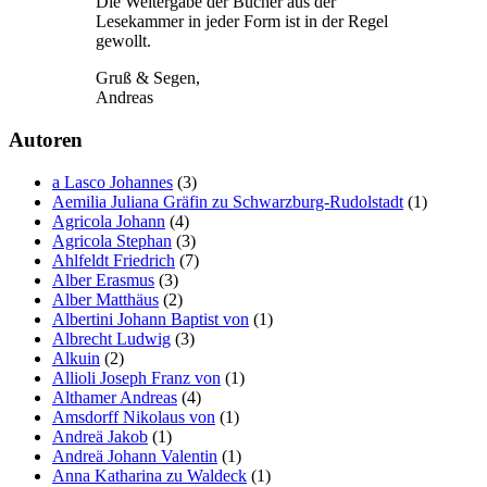
Die Weitergabe der Bücher aus der
Lesekammer in jeder Form ist in der Regel
gewollt.
Gruß & Segen,
Andreas
Autoren
a Lasco Johannes
(3)
Aemilia Juliana Gräfin zu Schwarzburg-Rudolstadt
(1)
Agricola Johann
(4)
Agricola Stephan
(3)
Ahlfeldt Friedrich
(7)
Alber Erasmus
(3)
Alber Matthäus
(2)
Albertini Johann Baptist von
(1)
Albrecht Ludwig
(3)
Alkuin
(2)
Allioli Joseph Franz von
(1)
Althamer Andreas
(4)
Amsdorff Nikolaus von
(1)
Andreä Jakob
(1)
Andreä Johann Valentin
(1)
Anna Katharina zu Waldeck
(1)