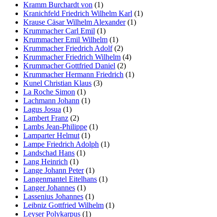
Kramm Burchardt von
(1)
Kranichfeld Friedrich Wilhelm Karl
(1)
Krause Cäsar Wilhelm Alexander
(1)
Krummacher Carl Emil
(1)
Krummacher Emil Wilhelm
(1)
Krummacher Friedrich Adolf
(2)
Krummacher Friedrich Wilhelm
(4)
Krummacher Gottfried Daniel
(2)
Krummacher Hermann Friedrich
(1)
Kunel Christian Klaus
(3)
La Roche Simon
(1)
Lachmann Johann
(1)
Lagus Josua
(1)
Lambert Franz
(2)
Lambs Jean-Philippe
(1)
Lamparter Helmut
(1)
Lampe Friedrich Adolph
(1)
Landschad Hans
(1)
Lang Heinrich
(1)
Lange Johann Peter
(1)
Langenmantel Eitelhans
(1)
Langer Johannes
(1)
Lassenius Johannes
(1)
Leibniz Gottfried Wilhelm
(1)
Leyser Polykarpus
(1)