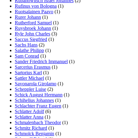
Rubanowitsch Israel Johannes
(2)
Rufinus von Bologna
(1)
Ruotsalainen Paavo
(1)
Rurer Johann
(1)
Rutherford Samuel
(1)
Ruysbroek Johann
(1)
Ryle John Charles
(3)
Saccus Siegfried
(1)
Sachs Hans
(2)
Salathe Philipp
(1)
Sam Conrad
(1)
Sander Friedrich Immanuel
(1)
Sarcerius Erasmus
(1)
Sartorius Karl
(1)
Sattler Michael
(1)
Savonarola Girolamo
(1)
Scheppler Luise
(2)
Schick August Hermann
(1)
Schihelius Johannes
(1)
Schlachter Franz Eugen
(1)
Schlatter Adolf
(6)
Schlatter Anna
(1)
Schmalenbach Theodor
(1)
Schmitz Richard
(1)
Schmolck Benjamin
(1)