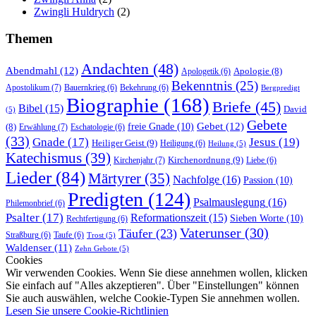
Zwingli Huldrych
(2)
Themen
Andachten
(48)
Abendmahl
(12)
Apologie
(8)
Apologetik
(6)
Bekenntnis
(25)
Apostolikum
(7)
Bauernkrieg
(6)
Bekehrung
(6)
Bergpredigt
Biographie
(168)
Briefe
(45)
Bibel
(15)
David
(5)
Gebete
Gebet
(12)
freie Gnade
(10)
(8)
Erwählung
(7)
Eschatologie
(6)
(33)
Gnade
(17)
Jesus
(19)
Heiliger Geist
(9)
Heiligung
(6)
Heilung
(5)
Katechismus
(39)
Kirchenordnung
(9)
Kirchenjahr
(7)
Liebe
(6)
Lieder
(84)
Märtyrer
(35)
Nachfolge
(16)
Passion
(10)
Predigten
(124)
Psalmauslegung
(16)
Philemonbrief
(6)
Psalter
(17)
Reformationszeit
(15)
Sieben Worte
(10)
Rechtfertigung
(6)
Vaterunser
(30)
Täufer
(23)
Straßburg
(6)
Taufe
(6)
Trost
(5)
Waldenser
(11)
Zehn Gebote
(5)
Cookies
Wir verwenden Cookies. Wenn Sie diese annehmen wollen, klicken
Sie einfach auf "Alles akzeptieren". Über "Einstellungen" können
Sie auch auswählen, welche Cookie-Typen Sie annehmen wollen.
Lesen Sie unsere Cookie-Richtlinien