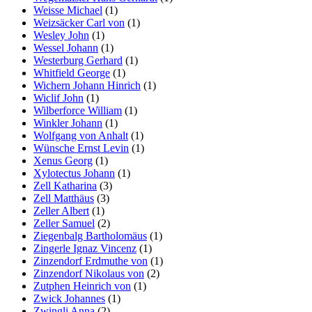
Weisse Michael
(1)
Weizsäcker Carl von
(1)
Wesley John
(1)
Wessel Johann
(1)
Westerburg Gerhard
(1)
Whitfield George
(1)
Wichern Johann Hinrich
(1)
Wiclif John
(1)
Wilberforce William
(1)
Winkler Johann
(1)
Wolfgang von Anhalt
(1)
Wünsche Ernst Levin
(1)
Xenus Georg
(1)
Xylotectus Johann
(1)
Zell Katharina
(3)
Zell Matthäus
(3)
Zeller Albert
(1)
Zeller Samuel
(2)
Ziegenbalg Bartholomäus
(1)
Zingerle Ignaz Vincenz
(1)
Zinzendorf Erdmuthe von
(1)
Zinzendorf Nikolaus von
(2)
Zutphen Heinrich von
(1)
Zwick Johannes
(1)
Zwingli Anna
(2)