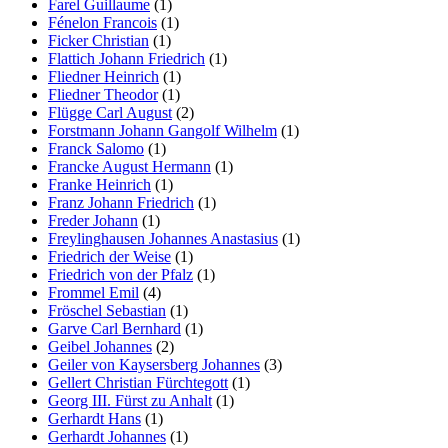
Farel Guillaume
(1)
Fénelon Francois
(1)
Ficker Christian
(1)
Flattich Johann Friedrich
(1)
Fliedner Heinrich
(1)
Fliedner Theodor
(1)
Flügge Carl August
(2)
Forstmann Johann Gangolf Wilhelm
(1)
Franck Salomo
(1)
Francke August Hermann
(1)
Franke Heinrich
(1)
Franz Johann Friedrich
(1)
Freder Johann
(1)
Freylinghausen Johannes Anastasius
(1)
Friedrich der Weise
(1)
Friedrich von der Pfalz
(1)
Frommel Emil
(4)
Fröschel Sebastian
(1)
Garve Carl Bernhard
(1)
Geibel Johannes
(2)
Geiler von Kaysersberg Johannes
(3)
Gellert Christian Fürchtegott
(1)
Georg III. Fürst zu Anhalt
(1)
Gerhardt Hans
(1)
Gerhardt Johannes
(1)