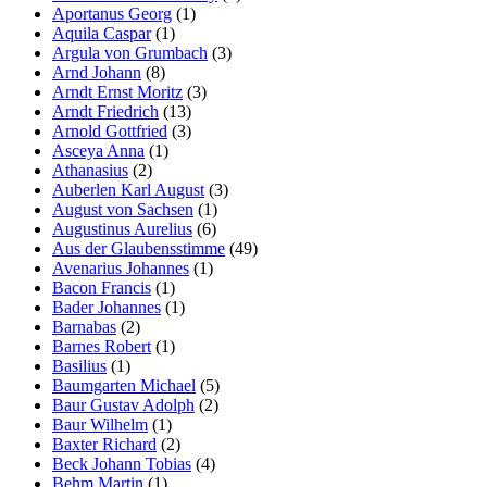
Aportanus Georg
(1)
Aquila Caspar
(1)
Argula von Grumbach
(3)
Arnd Johann
(8)
Arndt Ernst Moritz
(3)
Arndt Friedrich
(13)
Arnold Gottfried
(3)
Asceya Anna
(1)
Athanasius
(2)
Auberlen Karl August
(3)
August von Sachsen
(1)
Augustinus Aurelius
(6)
Aus der Glaubensstimme
(49)
Avenarius Johannes
(1)
Bacon Francis
(1)
Bader Johannes
(1)
Barnabas
(2)
Barnes Robert
(1)
Basilius
(1)
Baumgarten Michael
(5)
Baur Gustav Adolph
(2)
Baur Wilhelm
(1)
Baxter Richard
(2)
Beck Johann Tobias
(4)
Behm Martin
(1)