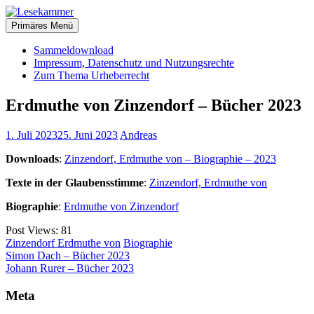
Zum
christliche Bücher zum kostenlosen Download
Inhalt
Primäres Menü
Lesekammer
springen
Sammeldownload
Impressum, Datenschutz und Nutzungsrechte
Zum Thema Urheberrecht
Erdmuthe von Zinzendorf – Bücher 2023
1. Juli 2023
25. Juni 2023
Andreas
Downloads
:
Zinzendorf, Erdmuthe von – Biographie – 2023
Texte in der Glaubensstimme
:
Zinzendorf, Erdmuthe von
Biographie
:
Erdmuthe von Zinzendorf
Post Views:
81
Zinzendorf Erdmuthe von
Biographie
Beitragsnavigation
Simon Dach – Bücher 2023
Johann Rurer – Bücher 2023
Meta