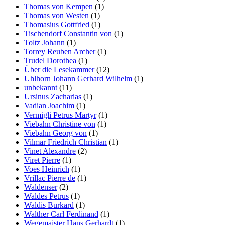
Thomas von Kempen
(1)
Thomas von Westen
(1)
Thomasius Gottfried
(1)
Tischendorf Constantin von
(1)
Toltz Johann
(1)
Torrey Reuben Archer
(1)
Trudel Dorothea
(1)
Über die Lesekammer
(12)
Uhlhorn Johann Gerhard Wilhelm
(1)
unbekannt
(11)
Ursinus Zacharias
(1)
Vadian Joachim
(1)
Vermigli Petrus Martyr
(1)
Viebahn Christine von
(1)
Viebahn Georg von
(1)
Vilmar Friedrich Christian
(1)
Vinet Alexandre
(2)
Viret Pierre
(1)
Voes Heinrich
(1)
Vrillac Pierre de
(1)
Waldenser
(2)
Waldes Petrus
(1)
Waldis Burkard
(1)
Walther Carl Ferdinand
(1)
Wegemaister Hans Gerhardt
(1)