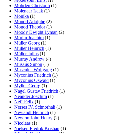
Modersohn Ernst
(1)
Möhrlen Christoph
(1)
Molenaar Isaak
(1)
Monika
(1)
Monod Adolphe
(2)
Monod Theodor
(1)
Moody Dwight Lyman
(2)
Mörlin Joachim
(1)
Müller Georg
(1)
Müller Heinrich
(1)
Müller Julius
(1)
Murray Andrew
(4)
Musäus Simon
(1)
Musculus Wolfgang
(1)
Myconius Friedrich
(1)
Myconius Oswald
(1)
Mylius Georg
(1)
Nagel Gustav Friedrich
(1)
Neander Joachim
(1)
Neff Felix
(1)
Nerses IV. Schnorhali
(1)
Neviandt Heinrich
(1)
Newton John Henry
(2)
Nicolaas
(1)
Nielsen Fredrik Kristian
(1)