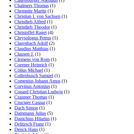
Cattelsburger Nikolaus
(1)
Chalmers Thomas
(1)
Chemnitz Martin
(1)
Christian I. von Sachsen
(1)
Christlieb Alfred
(1)
Christlieb Theodor
(1)
Christoffel Raget
(4)
Chrysologus Petrus
(1)
Clarenbach Adolf
(2)
Claudius Matthias
(1)
Clausen J.
(1)
Clemens von Rom
(1)
Coerper Heinrich
(1)
Cölius Michael
(1)
Collenbusch Samuel
(1)
Comenius Johann Amos
(1)
Corvinus Antonius
(1)
Couard Christian Ludwig
(1)
Cranmer Thomas
(1)
Cruciger Caspar
(1)
Dach Simon
(1)
Dammann Julius
(5)
Danichius Hilarius
(1)
Delitzsch Franz
(1)
Denck Hans
(1)