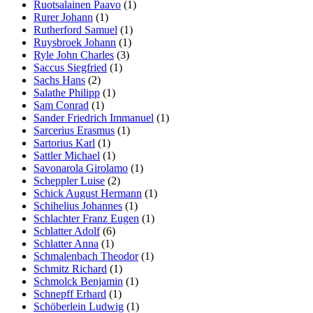
Ruotsalainen Paavo
(1)
Rurer Johann
(1)
Rutherford Samuel
(1)
Ruysbroek Johann
(1)
Ryle John Charles
(3)
Saccus Siegfried
(1)
Sachs Hans
(2)
Salathe Philipp
(1)
Sam Conrad
(1)
Sander Friedrich Immanuel
(1)
Sarcerius Erasmus
(1)
Sartorius Karl
(1)
Sattler Michael
(1)
Savonarola Girolamo
(1)
Scheppler Luise
(2)
Schick August Hermann
(1)
Schihelius Johannes
(1)
Schlachter Franz Eugen
(1)
Schlatter Adolf
(6)
Schlatter Anna
(1)
Schmalenbach Theodor
(1)
Schmitz Richard
(1)
Schmolck Benjamin
(1)
Schnepff Erhard
(1)
Schöberlein Ludwig
(1)