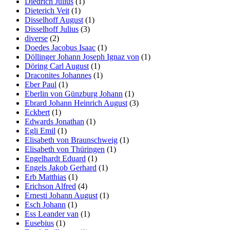
Diedrich Julius
(1)
Dieterich Veit
(1)
Disselhoff August
(1)
Disselhoff Julius
(3)
diverse
(2)
Doedes Jacobus Isaac
(1)
Döllinger Johann Joseph Ignaz von
(1)
Döring Carl August
(1)
Draconites Johannes
(1)
Eber Paul
(1)
Eberlin von Günzburg Johann
(1)
Ebrard Johann Heinrich August
(3)
Eckbert
(1)
Edwards Jonathan
(1)
Egli Emil
(1)
Elisabeth von Braunschweig
(1)
Elisabeth von Thüringen
(1)
Engelhardt Eduard
(1)
Engels Jakob Gerhard
(1)
Erb Matthias
(1)
Erichson Alfred
(4)
Ernesti Johann August
(1)
Esch Johann
(1)
Ess Leander van
(1)
Eusebius
(1)