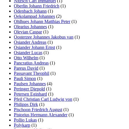
Nitzsch Carl Immanuel
(1)
Oberlin Johann Friedrich
(1)
Odenbach Johann
(1)
Oekolampad Johannes
(2)
Ohlhues Johann Matthias Peter
(1)
Olearius Johannes
(1)
Olevian Caspar
(1)
Oosterzee Johannes Jakobus van
(1)
Osiander Andreas
(1)
Osiander Johann Ernst
(1)
Osiander Lucas
(1)
Otto Wilhelm
(1)
Pancratius Andreas
(1)
Pareus David
(1)
Passavant Theophil
(1)
Pauli Simon
(1)
Paulsen Johannes
(4)
Peringer Diepold
(1)
Petersen Eginhard
(1)
Pfeil Christian Carl Ludwig von
(1)
Philipps Dirk
(1)
Pischoon Friedrich August
(1)
Pistorius Hermann Alexander
(1)
Pollio Lukas
(1)
Polykarp
(1)