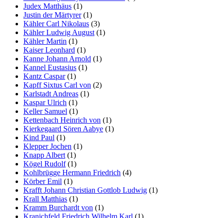
Judex Matthäus
(1)
Justin der Märtyrer
(1)
Kähler Carl Nikolaus
(3)
Kähler Ludwig August
(1)
Kähler Martin
(1)
Kaiser Leonhard
(1)
Kanne Johann Arnold
(1)
Kannel Eustasius
(1)
Kantz Caspar
(1)
Kapff Sixtus Carl von
(2)
Karlstadt Andreas
(1)
Kaspar Ulrich
(1)
Keller Samuel
(1)
Kettenbach Heinrich von
(1)
Kierkegaard Sören Aabye
(1)
Kind Paul
(1)
Klepper Jochen
(1)
Knapp Albert
(1)
Kögel Rudolf
(1)
Kohlbrügge Hermann Friedrich
(4)
Körber Emil
(1)
Krafft Johann Christian Gottlob Ludwig
(1)
Krall Matthias
(1)
Kramm Burchardt von
(1)
Kranichfeld Friedrich Wilhelm Karl
(1)