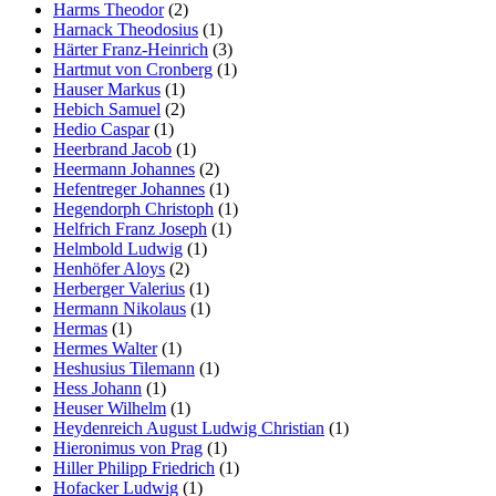
Harms Theodor
(2)
Harnack Theodosius
(1)
Härter Franz-Heinrich
(3)
Hartmut von Cronberg
(1)
Hauser Markus
(1)
Hebich Samuel
(2)
Hedio Caspar
(1)
Heerbrand Jacob
(1)
Heermann Johannes
(2)
Hefentreger Johannes
(1)
Hegendorph Christoph
(1)
Helfrich Franz Joseph
(1)
Helmbold Ludwig
(1)
Henhöfer Aloys
(2)
Herberger Valerius
(1)
Hermann Nikolaus
(1)
Hermas
(1)
Hermes Walter
(1)
Heshusius Tilemann
(1)
Hess Johann
(1)
Heuser Wilhelm
(1)
Heydenreich August Ludwig Christian
(1)
Hieronimus von Prag
(1)
Hiller Philipp Friedrich
(1)
Hofacker Ludwig
(1)