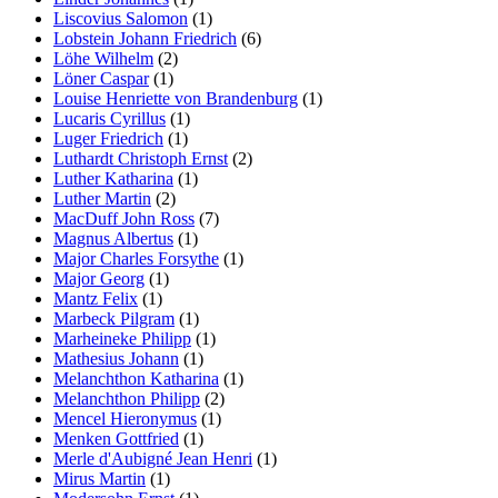
Liscovius Salomon
(1)
Lobstein Johann Friedrich
(6)
Löhe Wilhelm
(2)
Löner Caspar
(1)
Louise Henriette von Brandenburg
(1)
Lucaris Cyrillus
(1)
Luger Friedrich
(1)
Luthardt Christoph Ernst
(2)
Luther Katharina
(1)
Luther Martin
(2)
MacDuff John Ross
(7)
Magnus Albertus
(1)
Major Charles Forsythe
(1)
Major Georg
(1)
Mantz Felix
(1)
Marbeck Pilgram
(1)
Marheineke Philipp
(1)
Mathesius Johann
(1)
Melanchthon Katharina
(1)
Melanchthon Philipp
(2)
Mencel Hieronymus
(1)
Menken Gottfried
(1)
Merle d'Aubigné Jean Henri
(1)
Mirus Martin
(1)