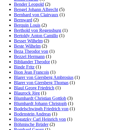
Bender Leopold
(2)
Bengel Johann Albrecht
(5)
Bernhard von Clairvaux
(1)
Bernward
(2)
Berquin Louis
(2)
Berthold von Regensburg
(1)
Bertoldy Anton Camillo
(1)
Besser Wilhelm
(2)
Beste Wilhelm
(2)
Beza Theodor von
(1)
Bezzel Hermann
(1)
Bibliander Theodor
(1)
Binde Fritz
(1)
Bion Jean Francois
(1)
Blarer von Giersberg Ambrosius
(1)
Blarer von Giersberg Thomas
(1)
Blaul Georg Friedrich
(1)
Blaurock Jörg
(1)
Blumhardt Christian Gottlob
(3)
Blumhardt Johann Christoph
(1)
Bodelschwingh Friedrich von
(1)
Bodenstein Andreas
(1)
Bogatzky Carl Heinrich von
(1)
Böhmische Brüder
(2)
Bomhard Georg
(1)