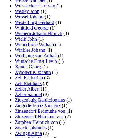
Weisse Michael
(1)
Weizsäcker Carl von
(1)
Wesley John
(1)
Wessel Johann
(1)
Westerburg Gerhard
(1)
Whitfield George
(1)
Wichern Johann Hinrich
(1)
Wiclif John
(1)
Wilberforce William
(1)
Winkler Johann
(1)
Wolfgang von Anhalt
(1)
Wünsche Ernst Levin
(1)
Xenus Georg
(1)
Xylotectus Johann
(1)
Zell Katharina
(3)
Zell Matthäus
(3)
Zeller Albert
(1)
Zeller Samuel
(2)
Ziegenbalg Bartholomäus
(1)
Zingerle Ignaz Vincenz
(1)
Zinzendorf Erdmuthe von
(1)
Zinzendorf Nikolaus von
(2)
Zutphen Heinrich von
(1)
Zwick Johannes
(1)
Zwingli Anna
(2)