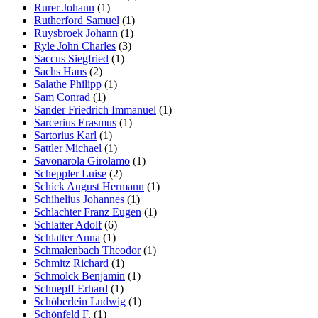
Rurer Johann
(1)
Rutherford Samuel
(1)
Ruysbroek Johann
(1)
Ryle John Charles
(3)
Saccus Siegfried
(1)
Sachs Hans
(2)
Salathe Philipp
(1)
Sam Conrad
(1)
Sander Friedrich Immanuel
(1)
Sarcerius Erasmus
(1)
Sartorius Karl
(1)
Sattler Michael
(1)
Savonarola Girolamo
(1)
Scheppler Luise
(2)
Schick August Hermann
(1)
Schihelius Johannes
(1)
Schlachter Franz Eugen
(1)
Schlatter Adolf
(6)
Schlatter Anna
(1)
Schmalenbach Theodor
(1)
Schmitz Richard
(1)
Schmolck Benjamin
(1)
Schnepff Erhard
(1)
Schöberlein Ludwig
(1)
Schönfeld F.
(1)