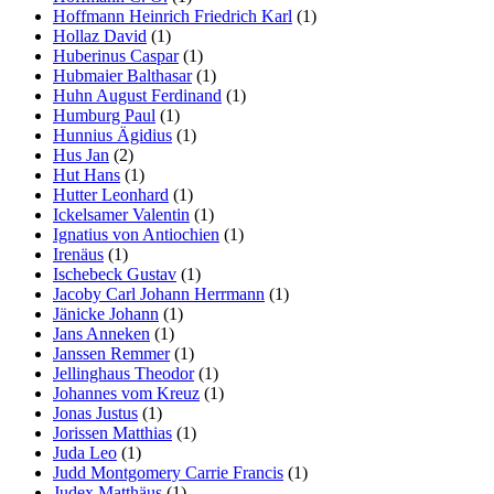
Hoffmann Heinrich Friedrich Karl
(1)
Hollaz David
(1)
Huberinus Caspar
(1)
Hubmaier Balthasar
(1)
Huhn August Ferdinand
(1)
Humburg Paul
(1)
Hunnius Ägidius
(1)
Hus Jan
(2)
Hut Hans
(1)
Hutter Leonhard
(1)
Ickelsamer Valentin
(1)
Ignatius von Antiochien
(1)
Irenäus
(1)
Ischebeck Gustav
(1)
Jacoby Carl Johann Herrmann
(1)
Jänicke Johann
(1)
Jans Anneken
(1)
Janssen Remmer
(1)
Jellinghaus Theodor
(1)
Johannes vom Kreuz
(1)
Jonas Justus
(1)
Jorissen Matthias
(1)
Juda Leo
(1)
Judd Montgomery Carrie Francis
(1)
Judex Matthäus
(1)