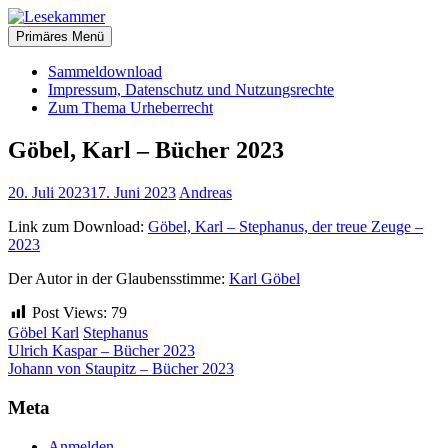
Zum
christliche Bücher zum kostenlosen Download
Inhalt
Primäres Menü
Lesekammer
springen
Sammeldownload
Impressum, Datenschutz und Nutzungsrechte
Zum Thema Urheberrecht
Göbel, Karl – Bücher 2023
20. Juli 2023
17. Juni 2023
Andreas
Link zum Download:
Göbel, Karl – Stephanus, der treue Zeuge –
2023
Der Autor in der Glaubensstimme:
Karl Göbel
Post Views:
79
Göbel Karl
Stephanus
Beitragsnavigation
Ulrich Kaspar – Bücher 2023
Johann von Staupitz – Bücher 2023
Meta
Anmelden