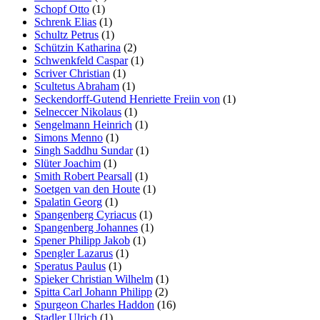
Schopf Otto
(1)
Schrenk Elias
(1)
Schultz Petrus
(1)
Schützin Katharina
(2)
Schwenkfeld Caspar
(1)
Scriver Christian
(1)
Scultetus Abraham
(1)
Seckendorff-Gutend Henriette Freiin von
(1)
Selneccer Nikolaus
(1)
Sengelmann Heinrich
(1)
Simons Menno
(1)
Singh Saddhu Sundar
(1)
Slüter Joachim
(1)
Smith Robert Pearsall
(1)
Soetgen van den Houte
(1)
Spalatin Georg
(1)
Spangenberg Cyriacus
(1)
Spangenberg Johannes
(1)
Spener Philipp Jakob
(1)
Spengler Lazarus
(1)
Speratus Paulus
(1)
Spieker Christian Wilhelm
(1)
Spitta Carl Johann Philipp
(2)
Spurgeon Charles Haddon
(16)
Stadler Ulrich
(1)