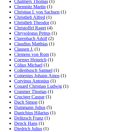
Chalmers Thomas
(1)
Chemnitz Martin
(1)
Christian I. von Sachsen
(1)
Christlieb Alfred
(1)
Christlieb Theodor
(1)
Christoffel Raget
(4)
Chrysologus Petrus
(1)
Clarenbach Adolf
(2)
Claudius Matthias
(1)
Clausen J.
(1)
Clemens von Rom
(1)
Coerper Heinrich
(1)
Cölius Michael
(1)
Collenbusch Samuel
(1)
Comenius Johann Amos
(1)
Corvinus Antonius
(1)
Couard Christian Ludwig
(1)
Cranmer Thomas
(1)
Cruciger Caspar
(1)
Dach Simon
(1)
Dammann Julius
(5)
Danichius Hilarius
(1)
Delitzsch Franz
(1)
Denck Hans
(1)
Diedrich Julius
(1)