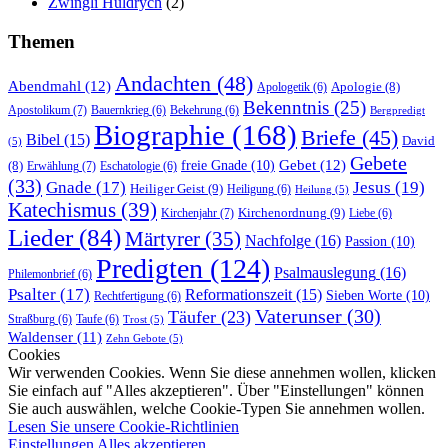
Zwingli Huldrych
(2)
Themen
Andachten
(48)
Abendmahl
(12)
Apologie
(8)
Apologetik
(6)
Bekenntnis
(25)
Apostolikum
(7)
Bauernkrieg
(6)
Bekehrung
(6)
Bergpredigt
Biographie
(168)
Briefe
(45)
Bibel
(15)
David
(5)
Gebete
Gebet
(12)
freie Gnade
(10)
(8)
Erwählung
(7)
Eschatologie
(6)
(33)
Gnade
(17)
Jesus
(19)
Heiliger Geist
(9)
Heiligung
(6)
Heilung
(5)
Katechismus
(39)
Kirchenordnung
(9)
Kirchenjahr
(7)
Liebe
(6)
Lieder
(84)
Märtyrer
(35)
Nachfolge
(16)
Passion
(10)
Predigten
(124)
Psalmauslegung
(16)
Philemonbrief
(6)
Psalter
(17)
Reformationszeit
(15)
Sieben Worte
(10)
Rechtfertigung
(6)
Vaterunser
(30)
Täufer
(23)
Straßburg
(6)
Taufe
(6)
Trost
(5)
Waldenser
(11)
Zehn Gebote
(5)
Cookies
Wir verwenden Cookies. Wenn Sie diese annehmen wollen, klicken
Sie einfach auf "Alles akzeptieren". Über "Einstellungen" können
Sie auch auswählen, welche Cookie-Typen Sie annehmen wollen.
Lesen Sie unsere Cookie-Richtlinien
Einstellungen
Alles akzeptieren