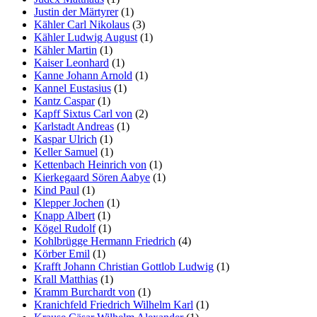
Justin der Märtyrer
(1)
Kähler Carl Nikolaus
(3)
Kähler Ludwig August
(1)
Kähler Martin
(1)
Kaiser Leonhard
(1)
Kanne Johann Arnold
(1)
Kannel Eustasius
(1)
Kantz Caspar
(1)
Kapff Sixtus Carl von
(2)
Karlstadt Andreas
(1)
Kaspar Ulrich
(1)
Keller Samuel
(1)
Kettenbach Heinrich von
(1)
Kierkegaard Sören Aabye
(1)
Kind Paul
(1)
Klepper Jochen
(1)
Knapp Albert
(1)
Kögel Rudolf
(1)
Kohlbrügge Hermann Friedrich
(4)
Körber Emil
(1)
Krafft Johann Christian Gottlob Ludwig
(1)
Krall Matthias
(1)
Kramm Burchardt von
(1)
Kranichfeld Friedrich Wilhelm Karl
(1)