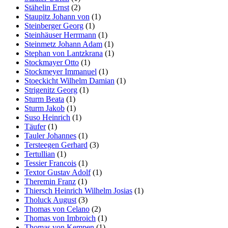
Stähelin Ernst
(2)
Staupitz Johann von
(1)
Steinberger Georg
(1)
Steinhäuser Herrmann
(1)
Steinmetz Johann Adam
(1)
Stephan von Lantzkrana
(1)
Stockmayer Otto
(1)
Stockmeyer Immanuel
(1)
Stoeckicht Wilhelm Damian
(1)
Strigenitz Georg
(1)
Sturm Beata
(1)
Sturm Jakob
(1)
Suso Heinrich
(1)
Täufer
(1)
Tauler Johannes
(1)
Tersteegen Gerhard
(3)
Tertullian
(1)
Tessier Francois
(1)
Textor Gustav Adolf
(1)
Theremin Franz
(1)
Thiersch Heinrich Wilhelm Josias
(1)
Tholuck August
(3)
Thomas von Celano
(2)
Thomas von Imbroich
(1)
Thomas von Kempen
(1)