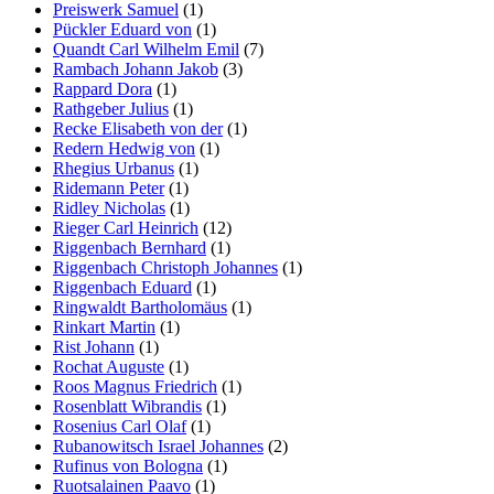
Preiswerk Samuel
(1)
Pückler Eduard von
(1)
Quandt Carl Wilhelm Emil
(7)
Rambach Johann Jakob
(3)
Rappard Dora
(1)
Rathgeber Julius
(1)
Recke Elisabeth von der
(1)
Redern Hedwig von
(1)
Rhegius Urbanus
(1)
Ridemann Peter
(1)
Ridley Nicholas
(1)
Rieger Carl Heinrich
(12)
Riggenbach Bernhard
(1)
Riggenbach Christoph Johannes
(1)
Riggenbach Eduard
(1)
Ringwaldt Bartholomäus
(1)
Rinkart Martin
(1)
Rist Johann
(1)
Rochat Auguste
(1)
Roos Magnus Friedrich
(1)
Rosenblatt Wibrandis
(1)
Rosenius Carl Olaf
(1)
Rubanowitsch Israel Johannes
(2)
Rufinus von Bologna
(1)
Ruotsalainen Paavo
(1)