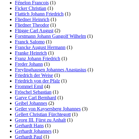
Fénelon Francois
(1)
Ficker Christian
(1)
Flattich Johann Friedrich
(1)
Fliedner Heinrich
(1)
Fliedner Theodor
(1)
Flügge Carl August
(2)
Forstmann Johann Gangolf Wilhelm
(1)
Franck Salomo
(1)
Francke August Hermann
(1)
Franke Heinrich
(1)
Franz Johann Friedrich
(1)
Freder Johann
(1)
Freylinghausen Johannes Anastasius
(1)
Friedrich der Weise
(1)
Friedrich von der Pfalz
(1)
Frommel Emil
(4)
Fröschel Sebastian
(1)
Garve Carl Bernhard
(1)
Geibel Johannes
(2)
Geiler von Kaysersberg Johannes
(3)
Gellert Christian Fürchtegott
(1)
Georg III. Fürst zu Anhalt
(1)
Gerhardt Hans
(1)
Gerhardt Johannes
(1)
Gerhardt Paul
(1)