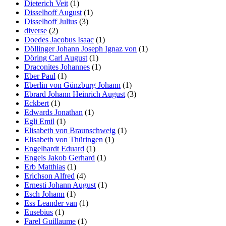
Dieterich Veit
(1)
Disselhoff August
(1)
Disselhoff Julius
(3)
diverse
(2)
Doedes Jacobus Isaac
(1)
Döllinger Johann Joseph Ignaz von
(1)
Döring Carl August
(1)
Draconites Johannes
(1)
Eber Paul
(1)
Eberlin von Günzburg Johann
(1)
Ebrard Johann Heinrich August
(3)
Eckbert
(1)
Edwards Jonathan
(1)
Egli Emil
(1)
Elisabeth von Braunschweig
(1)
Elisabeth von Thüringen
(1)
Engelhardt Eduard
(1)
Engels Jakob Gerhard
(1)
Erb Matthias
(1)
Erichson Alfred
(4)
Ernesti Johann August
(1)
Esch Johann
(1)
Ess Leander van
(1)
Eusebius
(1)
Farel Guillaume
(1)