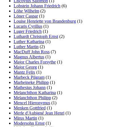
Liscovius Salomon
(1)
Lobstein Johann Friedrich
(6)
Löhe Wilhelm
(2)
Löner Caspar
(1)
Louise Henriette von Brandenburg
(1)
Lucaris Cyrillus
(1)
Luger Friedrich
(1)
Luthardt Christoph Ernst
(2)
Luther Katharina
(1)
Luther Martin
(2)
MacDuff John Ross
(7)
Magnus Albertus
(1)
Major Charles Forsythe
(1)
Major Georg
(1)
Mantz Felix
(1)
Marbeck Pilgram
(1)
Marheineke Philipp
(1)
Mathesius Johann
(1)
Melanchthon Katharina
(1)
Melanchthon Philipp
(2)
Mencel Hieronymus
(1)
Menken Gottfried
(1)
Merle d'Aubigné Jean Henri
(1)
Mirus Martin
(1)
Modersohn Ernst
(1)