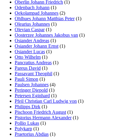
Oberlin Johann Friedrich
(1)
Odenbach Johann
(1)
Oekolampad Johannes
(2)
Ohlhues Johann Matthias Peter
(1)
Olearius Johannes
(1)
Olevian Caspar
(1)
Oosterzee Johannes Jakobus van
(1)
Osiander Andreas
(1)
Osiander Johann Ernst
(1)
Osiander Lucas
(1)
Otto Wilhelm
(1)
Pancratius Andreas
(1)
Pareus David
(1)
Passavant Theophil
(1)
Pauli Simon
(1)
Paulsen Johannes
(4)
Peringer Diepold
(1)
Petersen Eginhard
(1)
Pfeil Christian Carl Ludwig von
(1)
Philipps Dirk
(1)
Pischoon Friedrich August
(1)
Pistorius Hermann Alexander
(1)
Pollio Lukas
(1)
Polykarp
(1)
Praetorius Abdias
(1)