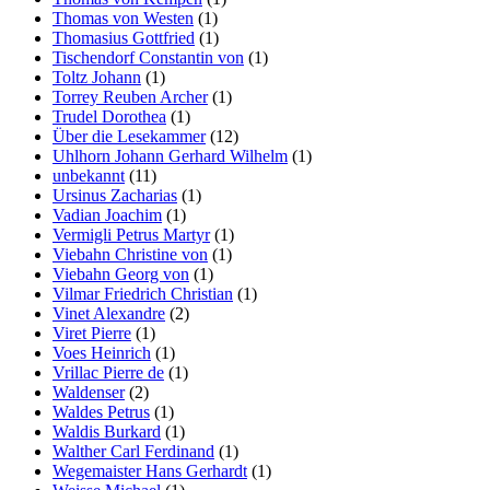
Thomas von Westen
(1)
Thomasius Gottfried
(1)
Tischendorf Constantin von
(1)
Toltz Johann
(1)
Torrey Reuben Archer
(1)
Trudel Dorothea
(1)
Über die Lesekammer
(12)
Uhlhorn Johann Gerhard Wilhelm
(1)
unbekannt
(11)
Ursinus Zacharias
(1)
Vadian Joachim
(1)
Vermigli Petrus Martyr
(1)
Viebahn Christine von
(1)
Viebahn Georg von
(1)
Vilmar Friedrich Christian
(1)
Vinet Alexandre
(2)
Viret Pierre
(1)
Voes Heinrich
(1)
Vrillac Pierre de
(1)
Waldenser
(2)
Waldes Petrus
(1)
Waldis Burkard
(1)
Walther Carl Ferdinand
(1)
Wegemaister Hans Gerhardt
(1)