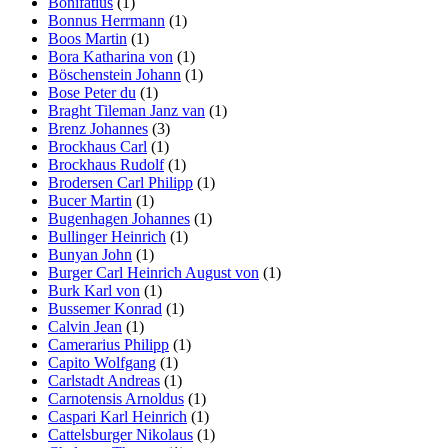
Bonifatius
(1)
Bonnus Herrmann
(1)
Boos Martin
(1)
Bora Katharina von
(1)
Böschenstein Johann
(1)
Bose Peter du
(1)
Braght Tileman Janz van
(1)
Brenz Johannes
(3)
Brockhaus Carl
(1)
Brockhaus Rudolf
(1)
Brodersen Carl Philipp
(1)
Bucer Martin
(1)
Bugenhagen Johannes
(1)
Bullinger Heinrich
(1)
Bunyan John
(1)
Burger Carl Heinrich August von
(1)
Burk Karl von
(1)
Bussemer Konrad
(1)
Calvin Jean
(1)
Camerarius Philipp
(1)
Capito Wolfgang
(1)
Carlstadt Andreas
(1)
Carnotensis Arnoldus
(1)
Caspari Karl Heinrich
(1)
Cattelsburger Nikolaus
(1)