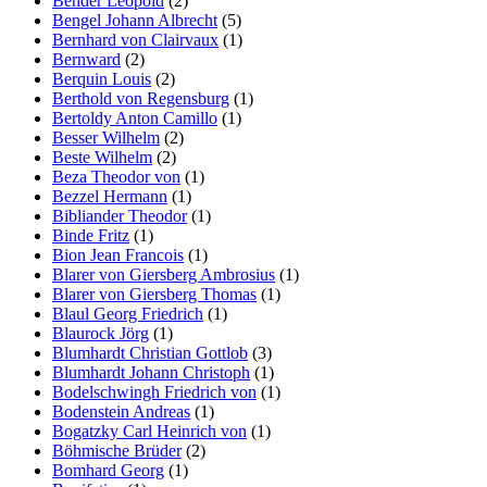
Bender Leopold
(2)
Bengel Johann Albrecht
(5)
Bernhard von Clairvaux
(1)
Bernward
(2)
Berquin Louis
(2)
Berthold von Regensburg
(1)
Bertoldy Anton Camillo
(1)
Besser Wilhelm
(2)
Beste Wilhelm
(2)
Beza Theodor von
(1)
Bezzel Hermann
(1)
Bibliander Theodor
(1)
Binde Fritz
(1)
Bion Jean Francois
(1)
Blarer von Giersberg Ambrosius
(1)
Blarer von Giersberg Thomas
(1)
Blaul Georg Friedrich
(1)
Blaurock Jörg
(1)
Blumhardt Christian Gottlob
(3)
Blumhardt Johann Christoph
(1)
Bodelschwingh Friedrich von
(1)
Bodenstein Andreas
(1)
Bogatzky Carl Heinrich von
(1)
Böhmische Brüder
(2)
Bomhard Georg
(1)