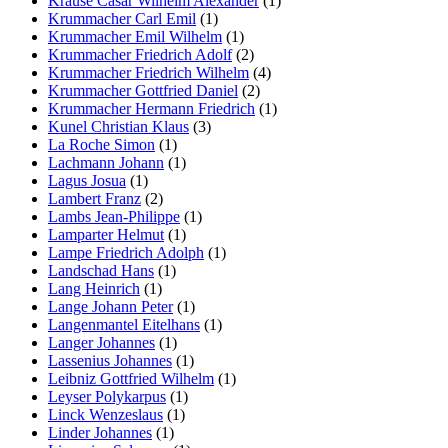
Krause Cäsar Wilhelm Alexander
(1)
Krummacher Carl Emil
(1)
Krummacher Emil Wilhelm
(1)
Krummacher Friedrich Adolf
(2)
Krummacher Friedrich Wilhelm
(4)
Krummacher Gottfried Daniel
(2)
Krummacher Hermann Friedrich
(1)
Kunel Christian Klaus
(3)
La Roche Simon
(1)
Lachmann Johann
(1)
Lagus Josua
(1)
Lambert Franz
(2)
Lambs Jean-Philippe
(1)
Lamparter Helmut
(1)
Lampe Friedrich Adolph
(1)
Landschad Hans
(1)
Lang Heinrich
(1)
Lange Johann Peter
(1)
Langenmantel Eitelhans
(1)
Langer Johannes
(1)
Lassenius Johannes
(1)
Leibniz Gottfried Wilhelm
(1)
Leyser Polykarpus
(1)
Linck Wenzeslaus
(1)
Linder Johannes
(1)