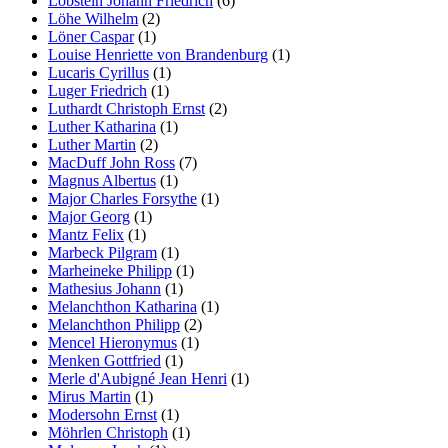
Lobstein Johann Friedrich
(6)
Löhe Wilhelm
(2)
Löner Caspar
(1)
Louise Henriette von Brandenburg
(1)
Lucaris Cyrillus
(1)
Luger Friedrich
(1)
Luthardt Christoph Ernst
(2)
Luther Katharina
(1)
Luther Martin
(2)
MacDuff John Ross
(7)
Magnus Albertus
(1)
Major Charles Forsythe
(1)
Major Georg
(1)
Mantz Felix
(1)
Marbeck Pilgram
(1)
Marheineke Philipp
(1)
Mathesius Johann
(1)
Melanchthon Katharina
(1)
Melanchthon Philipp
(2)
Mencel Hieronymus
(1)
Menken Gottfried
(1)
Merle d'Aubigné Jean Henri
(1)
Mirus Martin
(1)
Modersohn Ernst
(1)
Möhrlen Christoph
(1)