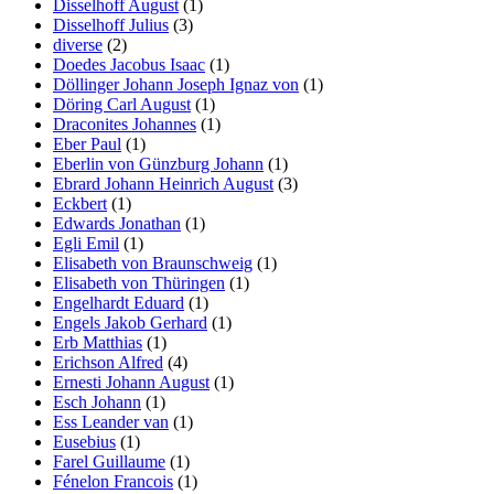
Disselhoff August
(1)
Disselhoff Julius
(3)
diverse
(2)
Doedes Jacobus Isaac
(1)
Döllinger Johann Joseph Ignaz von
(1)
Döring Carl August
(1)
Draconites Johannes
(1)
Eber Paul
(1)
Eberlin von Günzburg Johann
(1)
Ebrard Johann Heinrich August
(3)
Eckbert
(1)
Edwards Jonathan
(1)
Egli Emil
(1)
Elisabeth von Braunschweig
(1)
Elisabeth von Thüringen
(1)
Engelhardt Eduard
(1)
Engels Jakob Gerhard
(1)
Erb Matthias
(1)
Erichson Alfred
(4)
Ernesti Johann August
(1)
Esch Johann
(1)
Ess Leander van
(1)
Eusebius
(1)
Farel Guillaume
(1)
Fénelon Francois
(1)