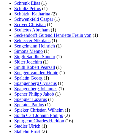
Schrenk Elias
(1)
Schultz Petrus
(1)
Schützin Katharina
(2)
Schwenkfeld Caspar
(1)
Scriver Christian
(1)
Scultetus Abraham
(1)
Seckendorff-Gutend Henriette Freiin von
(1)
Selneccer Nikolaus
(1)
Sengelmann Heinrich
(1)
Simons Menno
(1)
Singh Saddhu Sundar
(1)
Slüter Joachim
(1)
Smith Robert Pearsall
(1)
Soetgen van den Houte
(1)
Spalatin Georg
(1)
Spangenberg Cyriacus
(1)
Spangenberg Johannes
(1)
Spener Philipp Jakob
(1)
Spengler Lazarus
(1)
Speratus Paulus
(1)
Spieker Christian Wilhelm
(1)
Spitta Carl Johann Philipp
(2)
Spurgeon Charles Haddon
(16)
Stadler Ulrich
(1)
Stähelin Ernst
(2)