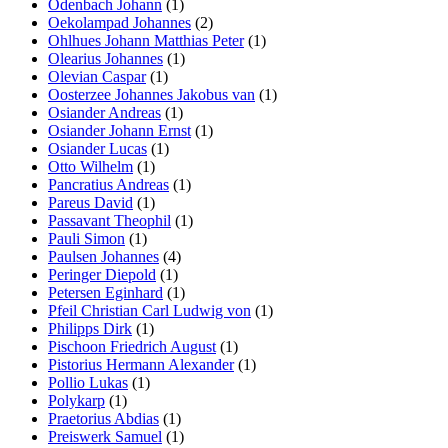
Odenbach Johann
(1)
Oekolampad Johannes
(2)
Ohlhues Johann Matthias Peter
(1)
Olearius Johannes
(1)
Olevian Caspar
(1)
Oosterzee Johannes Jakobus van
(1)
Osiander Andreas
(1)
Osiander Johann Ernst
(1)
Osiander Lucas
(1)
Otto Wilhelm
(1)
Pancratius Andreas
(1)
Pareus David
(1)
Passavant Theophil
(1)
Pauli Simon
(1)
Paulsen Johannes
(4)
Peringer Diepold
(1)
Petersen Eginhard
(1)
Pfeil Christian Carl Ludwig von
(1)
Philipps Dirk
(1)
Pischoon Friedrich August
(1)
Pistorius Hermann Alexander
(1)
Pollio Lukas
(1)
Polykarp
(1)
Praetorius Abdias
(1)
Preiswerk Samuel
(1)