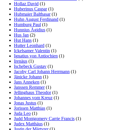
Hollaz David
(1)
Huberinus Caspar
(1)
Hubmaier Balthasar
(1)
Huhn August Ferdinand
(1)
Humburg Paul
(1)
Hunnius Ägidius
(1)
Hus Jan
(2)
Hut Hans
(1)
Hutter Leonhard
(1)
Ickelsamer Valentin
(1)
Ignatius von Antiochien
(1)
Irenäus
(1)
Ischebeck Gustav
(1)
Jacoby Carl Johann Herrmann
(1)
Jänicke Johann
(1)
Jans Anneken
(1)
Janssen Remmer
(1)
Jellinghaus Theodor
(1)
Johannes vom Kreuz
(1)
Jonas Justus
(1)
Jorissen Matthias
(1)
Juda Leo
(1)
Judd Montgomery Carrie Francis
(1)
Judex Matthäus
(1)
Justin der Märtyrer
(1)