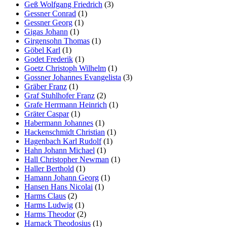
Geß Wolfgang Friedrich
(3)
Gessner Conrad
(1)
Gessner Georg
(1)
Gigas Johann
(1)
Girgensohn Thomas
(1)
Göbel Karl
(1)
Godet Frederik
(1)
Goetz Christoph Wilhelm
(1)
Gossner Johannes Evangelista
(3)
Gräber Franz
(1)
Graf Stuhlhofer Franz
(2)
Grafe Herrmann Heinrich
(1)
Gräter Caspar
(1)
Habermann Johannes
(1)
Hackenschmidt Christian
(1)
Hagenbach Karl Rudolf
(1)
Hahn Johann Michael
(1)
Hall Christopher Newman
(1)
Haller Berthold
(1)
Hamann Johann Georg
(1)
Hansen Hans Nicolai
(1)
Harms Claus
(2)
Harms Ludwig
(1)
Harms Theodor
(2)
Harnack Theodosius
(1)