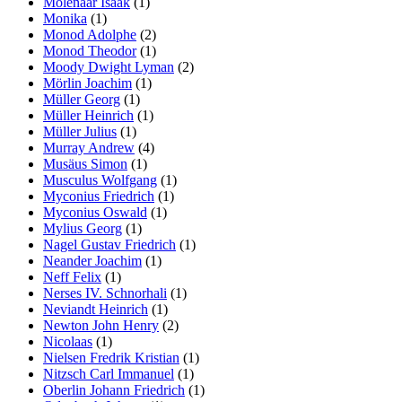
Molenaar Isaak
(1)
Monika
(1)
Monod Adolphe
(2)
Monod Theodor
(1)
Moody Dwight Lyman
(2)
Mörlin Joachim
(1)
Müller Georg
(1)
Müller Heinrich
(1)
Müller Julius
(1)
Murray Andrew
(4)
Musäus Simon
(1)
Musculus Wolfgang
(1)
Myconius Friedrich
(1)
Myconius Oswald
(1)
Mylius Georg
(1)
Nagel Gustav Friedrich
(1)
Neander Joachim
(1)
Neff Felix
(1)
Nerses IV. Schnorhali
(1)
Neviandt Heinrich
(1)
Newton John Henry
(2)
Nicolaas
(1)
Nielsen Fredrik Kristian
(1)
Nitzsch Carl Immanuel
(1)
Oberlin Johann Friedrich
(1)