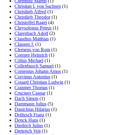
Chemnitz Martin
(1)
Christian I. von Sachsen
(1)
Christlieb Alfred
(1)
Christlieb Theodor
(1)
Christoffel Raget
(4)
Chrysologus Petrus
(1)
Clarenbach Adolf
(2)
Claudius Matthias
(1)
Clausen J.
(1)
Clemens von Rom
(1)
Coerper Heinrich
(1)
Cölius Michael
(1)
Collenbusch Samuel
(1)
Comenius Johann Amos
(1)
Corvinus Antonius
(1)
Couard Christian Ludwig
(1)
Cranmer Thomas
(1)
Cruciger Caspar
(1)
Dach Simon
(1)
Dammann Julius
(5)
Danichius Hilarius
(1)
Delitzsch Franz
(1)
Denck Hans
(1)
Diedrich Julius
(1)
Dieterich Veit
(1)