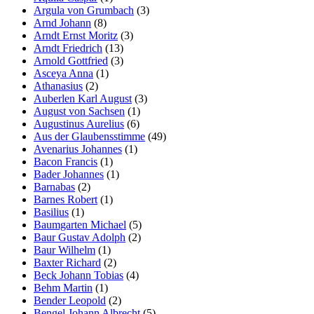
Argula von Grumbach
(3)
Arnd Johann
(8)
Arndt Ernst Moritz
(3)
Arndt Friedrich
(13)
Arnold Gottfried
(3)
Asceya Anna
(1)
Athanasius
(2)
Auberlen Karl August
(3)
August von Sachsen
(1)
Augustinus Aurelius
(6)
Aus der Glaubensstimme
(49)
Avenarius Johannes
(1)
Bacon Francis
(1)
Bader Johannes
(1)
Barnabas
(2)
Barnes Robert
(1)
Basilius
(1)
Baumgarten Michael
(5)
Baur Gustav Adolph
(2)
Baur Wilhelm
(1)
Baxter Richard
(2)
Beck Johann Tobias
(4)
Behm Martin
(1)
Bender Leopold
(2)
Bengel Johann Albrecht
(5)