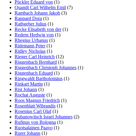
Pückler Eduard von
(1)
Quandt Carl Wilhelm Emil
(7)
Rambach Johann Jakob
(3)
Rappard Dora
(1)
Rathgeber Julius
(1)
Recke Elisabeth von der
(1)
Redern Hedwig von
(1)
Rhegius Urbanus
(1)
Ridemann Peter
(1)
Ridley Nicholas
(1)
Rieger Carl Heinrich
(12)
Riggenbach Bernhard
(1)
Riggenbach Christoph Johannes
(1)
Riggenbach Eduard
(1)
Ringwaldt Bartholomäus
(1)
Rinkart Martin
(1)
Rist Johann
(1)
Rochat Auguste
(1)
Roos Magnus Friedrich
(1)
Rosenblatt Wibrandis
(1)
Rosenius Carl Olaf
(1)
Rubanowitsch Israel Johannes
(2)
Rufinus von Bologna
(1)
Ruotsalainen Paavo
(1)
Rurer Johann
(1)