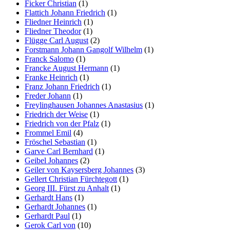
Ficker Christian
(1)
Flattich Johann Friedrich
(1)
Fliedner Heinrich
(1)
Fliedner Theodor
(1)
Flügge Carl August
(2)
Forstmann Johann Gangolf Wilhelm
(1)
Franck Salomo
(1)
Francke August Hermann
(1)
Franke Heinrich
(1)
Franz Johann Friedrich
(1)
Freder Johann
(1)
Freylinghausen Johannes Anastasius
(1)
Friedrich der Weise
(1)
Friedrich von der Pfalz
(1)
Frommel Emil
(4)
Fröschel Sebastian
(1)
Garve Carl Bernhard
(1)
Geibel Johannes
(2)
Geiler von Kaysersberg Johannes
(3)
Gellert Christian Fürchtegott
(1)
Georg III. Fürst zu Anhalt
(1)
Gerhardt Hans
(1)
Gerhardt Johannes
(1)
Gerhardt Paul
(1)
Gerok Carl von
(10)