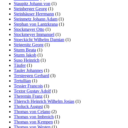
Staupitz Johann von
(1)
Steinberger Georg
(1)
Steinhäuser Herrmann
(1)
Steinmetz Johann Adam
(1)
Stephan von Lantzkrana
(1)
Stockmayer Otto
(1)
Stockmeyer Immanuel
(1)
Stoeckicht Wilhelm Damian
(1)
Strigenitz Georg
(1)
Sturm Beata
(1)
Sturm Jakob
(1)
Suso Heinrich
(1)
Täufer
(1)
Tauler Johannes
(1)
Tersteegen Gerhard
(3)
Tertullian
(1)
Tessier Francois
(1)
Textor Gustav Adolf
(1)
Theremin Franz
(1)
Thiersch Heinrich Wilhelm Josias
(1)
Tholuck August
(3)
Thomas von Celano
(2)
Thomas von Imbroich
(1)
Thomas von Kempen
(1)
Thomas von Westen
(1)