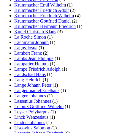
Krummacher Emil Wilhelm
(1)
Krummacher Friedrich Adolf
(2)
Krummacher Friedrich Wilhelm
(4)
Krummacher Gottfried Daniel
(2)
Krummacher Hermann Friedrich
(1)
Kunel Christian Klaus
(3)
La Roche Simon
(1)
Lachmann Johann
(1)
Lagus Josua
(1)
Lambert Franz
(2)
Lambs Jean-Philippe
(1)
Lamparter Helmut
(1)
Lampe Friedrich Adolph
(1)
Landschad Hans
(1)
Lang Heinrich
(1)
Lange Johann Peter
(1)
Langenmantel Eitelhans
(1)
Langer Johannes
(1)
Lassenius Johannes
(1)
Leibniz Gottfried Wilhelm
(1)
Leyser Polykarpus
(1)
Linck Wenzeslaus
(1)
Linder Johannes
(1)
Liscovius Salomon
(1)