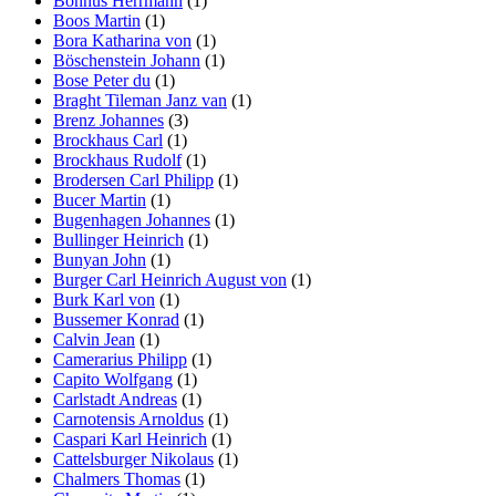
Bonnus Herrmann
(1)
Boos Martin
(1)
Bora Katharina von
(1)
Böschenstein Johann
(1)
Bose Peter du
(1)
Braght Tileman Janz van
(1)
Brenz Johannes
(3)
Brockhaus Carl
(1)
Brockhaus Rudolf
(1)
Brodersen Carl Philipp
(1)
Bucer Martin
(1)
Bugenhagen Johannes
(1)
Bullinger Heinrich
(1)
Bunyan John
(1)
Burger Carl Heinrich August von
(1)
Burk Karl von
(1)
Bussemer Konrad
(1)
Calvin Jean
(1)
Camerarius Philipp
(1)
Capito Wolfgang
(1)
Carlstadt Andreas
(1)
Carnotensis Arnoldus
(1)
Caspari Karl Heinrich
(1)
Cattelsburger Nikolaus
(1)
Chalmers Thomas
(1)