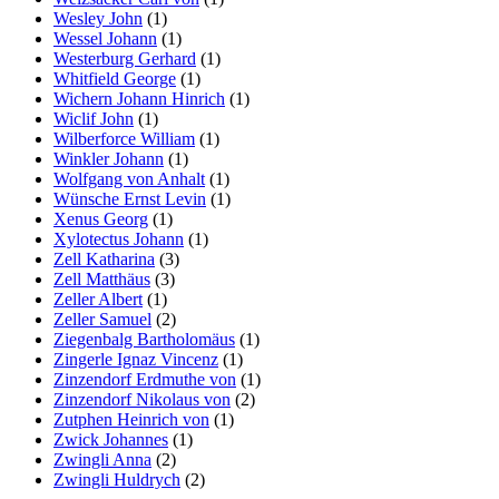
Wesley John
(1)
Wessel Johann
(1)
Westerburg Gerhard
(1)
Whitfield George
(1)
Wichern Johann Hinrich
(1)
Wiclif John
(1)
Wilberforce William
(1)
Winkler Johann
(1)
Wolfgang von Anhalt
(1)
Wünsche Ernst Levin
(1)
Xenus Georg
(1)
Xylotectus Johann
(1)
Zell Katharina
(3)
Zell Matthäus
(3)
Zeller Albert
(1)
Zeller Samuel
(2)
Ziegenbalg Bartholomäus
(1)
Zingerle Ignaz Vincenz
(1)
Zinzendorf Erdmuthe von
(1)
Zinzendorf Nikolaus von
(2)
Zutphen Heinrich von
(1)
Zwick Johannes
(1)
Zwingli Anna
(2)
Zwingli Huldrych
(2)