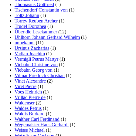
Thomasius Gottfried
(1)
Tischendorf Constantin von
(1)
Toltz Johann
(1)
Torrey Reuben Archer
(1)
Trudel Dorothea
(1)
Über die Lesekammer
(12)
Uhlhorn Johann Gerhard Wilhelm
(1)
unbekannt
(11)
Ursinus Zacharias
(1)
Vadian Joachim
(1)
Vermigli Petrus Martyr
(1)
Viebahn Christine von
(1)
Viebahn Georg von
(1)
Vilmar Friedrich Christian
(1)
Vinet Alexandre
(2)
Viret Pierre
(1)
Voes Heinrich
(1)
Vrillac Pierre de
(1)
Waldenser
(2)
Waldes Petrus
(1)
Waldis Burkard
(1)
Walther Carl Ferdinand
(1)
Wegemaister Hans Gerhardt
(1)
Weisse Michael
(1)
Weizsäcker Carl von
(1)