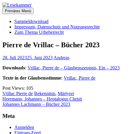
Zum
christliche Bücher zum kostenlosen Download
Inhalt
Primäres Menü
Lesekammer
springen
Sammeldownload
Impressum, Datenschutz und Nutzungsrechte
Zum Thema Urheberrecht
Pierre de Vrillac – Bücher 2023
28. Juli 2023
25. Juni 2023
Andreas
Downloads
:
Vrillac, Pierre de – Glaubenszeugnis, Ein – 2023
Texte in der Glaubensstimme
:
Vrillac, Pierre de
Post Views:
105
Vrillac Pierre de
Bekenntnis
,
Märtyrer
Beitragsnavigation
Heermann, Johannes – Heptalogus Christi
Johannes Lachmann – Bücher 2023
Meta
Anmelden
Eintrags-Feed