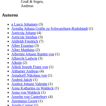
Gruß & Segen,
Andreas
Autoren
a Lasco Johannes
(3)
Aemilia Juliana Gräfin zu Schwarzburg-Rudolstadt
(1)
Agricola Johann
(4)
Agricola Stephan
(3)
Ahlfeldt Friedrich
(7)
Alber Erasmus
(3)
Alber Matthäus
(2)
Albertini Johann Baptist von
(1)
Albrecht Ludwig
(3)
Alkuin
(2)
Allioli Joseph Franz von
(1)
Althamer Andreas
(4)
Amsdorff Nikolaus von
(1)
Andreä Jakob
(1)
Andreä Johann Valentin
(1)
Anna Katharina zu Waldeck
(1)
Anna von Waldeck
(1)
Anselm von Canterbury
(4)
Aportanus Georg
(1)
Aquila Caspar
(1)