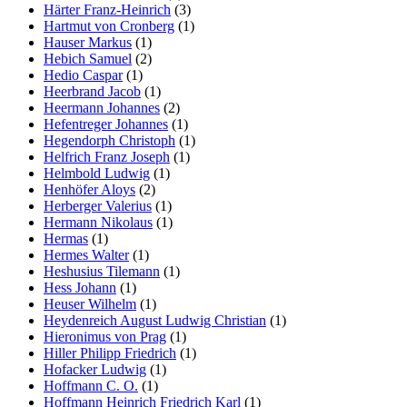
Härter Franz-Heinrich
(3)
Hartmut von Cronberg
(1)
Hauser Markus
(1)
Hebich Samuel
(2)
Hedio Caspar
(1)
Heerbrand Jacob
(1)
Heermann Johannes
(2)
Hefentreger Johannes
(1)
Hegendorph Christoph
(1)
Helfrich Franz Joseph
(1)
Helmbold Ludwig
(1)
Henhöfer Aloys
(2)
Herberger Valerius
(1)
Hermann Nikolaus
(1)
Hermas
(1)
Hermes Walter
(1)
Heshusius Tilemann
(1)
Hess Johann
(1)
Heuser Wilhelm
(1)
Heydenreich August Ludwig Christian
(1)
Hieronimus von Prag
(1)
Hiller Philipp Friedrich
(1)
Hofacker Ludwig
(1)
Hoffmann C. O.
(1)
Hoffmann Heinrich Friedrich Karl
(1)