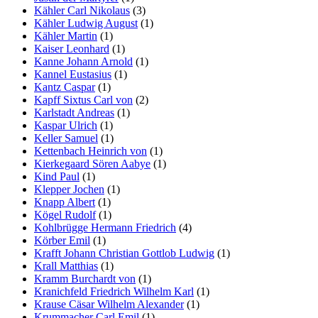
Kähler Carl Nikolaus
(3)
Kähler Ludwig August
(1)
Kähler Martin
(1)
Kaiser Leonhard
(1)
Kanne Johann Arnold
(1)
Kannel Eustasius
(1)
Kantz Caspar
(1)
Kapff Sixtus Carl von
(2)
Karlstadt Andreas
(1)
Kaspar Ulrich
(1)
Keller Samuel
(1)
Kettenbach Heinrich von
(1)
Kierkegaard Sören Aabye
(1)
Kind Paul
(1)
Klepper Jochen
(1)
Knapp Albert
(1)
Kögel Rudolf
(1)
Kohlbrügge Hermann Friedrich
(4)
Körber Emil
(1)
Krafft Johann Christian Gottlob Ludwig
(1)
Krall Matthias
(1)
Kramm Burchardt von
(1)
Kranichfeld Friedrich Wilhelm Karl
(1)
Krause Cäsar Wilhelm Alexander
(1)
Krummacher Carl Emil
(1)