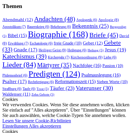
Themen
Andachten
(48)
Abendmahl
(12)
Apologie
(8)
Apologetik
(6)
Bekenntnis
(25)
Apostolikum
(7)
Bauernkrieg
(6)
Bekehrung
(6)
Bergpredigt
Biographie
(168)
Briefe
(45)
Bibel
(15)
David
(5)
Gebete
Gebet
(12)
freie Gnade
(10)
(8)
Erwählung
(7)
Eschatologie
(6)
(33)
Gnade
(17)
Jesus
(19)
Heiliger Geist
(9)
Heiligung
(6)
Heilung
(5)
Katechismus
(39)
Kirchenordnung
(9)
Kirchenjahr
(7)
Liebe
(6)
Lieder
(84)
Märtyrer
(35)
Nachfolge
(16)
Passion
(10)
Predigten
(124)
Psalmauslegung
(16)
Philemonbrief
(6)
Psalter
(17)
Reformationszeit
(15)
Sieben Worte
(10)
Rechtfertigung
(6)
Vaterunser
(30)
Täufer
(23)
Straßburg
(6)
Taufe
(6)
Trost
(5)
Waldenser
(11)
Zehn Gebote
(5)
Cookies
Wir verwenden Cookies. Wenn Sie diese annehmen wollen, klicken
Sie einfach auf "Alles akzeptieren". Über "Einstellungen" können
Sie auch auswählen, welche Cookie-Typen Sie annehmen wollen.
Lesen Sie unsere Cookie-Richtlinien
Einstellungen
Alles akzeptieren
Cookies