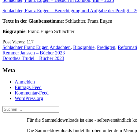
Schlachter, Franz Eugen – Besuch in London, Ein – 2023
Schlachter, Franz Eugen – Berechtigung und Aufgabe der Predigt – 
Texte in der Glaubensstimme
:
Schlachter, Franz Eugen
Biographie
:
Franz-Eugen Schlachter
Post Views:
117
Schlachter Franz Eugen
Andachten
,
Biographie
,
Predigten
,
Reformati
Beitragsnavigation
Remmer Janssen – Bücher 2023
Dorothea Trudel – Bücher 2023
Meta
Anmelden
Eintrags-Feed
Kommentar-Feed
WordPress.org
Für die Sammeldownloads ist eine - selbstverständlich 
Die Sammeldownloads findet Ihr oben unter dem Menüpu