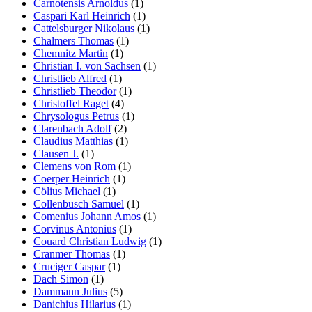
Carnotensis Arnoldus
(1)
Caspari Karl Heinrich
(1)
Cattelsburger Nikolaus
(1)
Chalmers Thomas
(1)
Chemnitz Martin
(1)
Christian I. von Sachsen
(1)
Christlieb Alfred
(1)
Christlieb Theodor
(1)
Christoffel Raget
(4)
Chrysologus Petrus
(1)
Clarenbach Adolf
(2)
Claudius Matthias
(1)
Clausen J.
(1)
Clemens von Rom
(1)
Coerper Heinrich
(1)
Cölius Michael
(1)
Collenbusch Samuel
(1)
Comenius Johann Amos
(1)
Corvinus Antonius
(1)
Couard Christian Ludwig
(1)
Cranmer Thomas
(1)
Cruciger Caspar
(1)
Dach Simon
(1)
Dammann Julius
(5)
Danichius Hilarius
(1)