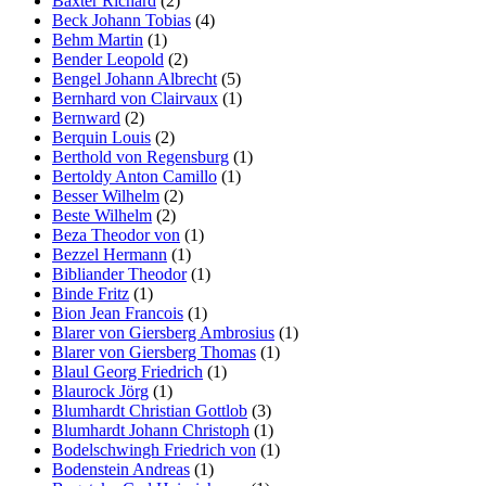
Baxter Richard
(2)
Beck Johann Tobias
(4)
Behm Martin
(1)
Bender Leopold
(2)
Bengel Johann Albrecht
(5)
Bernhard von Clairvaux
(1)
Bernward
(2)
Berquin Louis
(2)
Berthold von Regensburg
(1)
Bertoldy Anton Camillo
(1)
Besser Wilhelm
(2)
Beste Wilhelm
(2)
Beza Theodor von
(1)
Bezzel Hermann
(1)
Bibliander Theodor
(1)
Binde Fritz
(1)
Bion Jean Francois
(1)
Blarer von Giersberg Ambrosius
(1)
Blarer von Giersberg Thomas
(1)
Blaul Georg Friedrich
(1)
Blaurock Jörg
(1)
Blumhardt Christian Gottlob
(3)
Blumhardt Johann Christoph
(1)
Bodelschwingh Friedrich von
(1)
Bodenstein Andreas
(1)