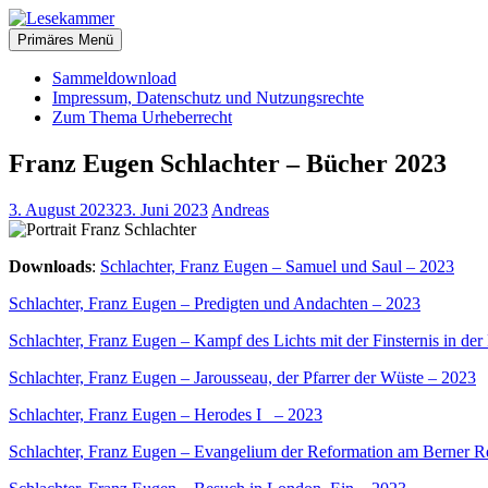
Zum
christliche Bücher zum kostenlosen Download
Inhalt
Primäres Menü
Lesekammer
springen
Sammeldownload
Impressum, Datenschutz und Nutzungsrechte
Zum Thema Urheberrecht
Franz Eugen Schlachter – Bücher 2023
3. August 2023
23. Juni 2023
Andreas
Downloads
:
Schlachter, Franz Eugen – Samuel und Saul – 2023
Schlachter, Franz Eugen – Predigten und Andachten – 2023
Schlachter, Franz Eugen – Kampf des Lichts mit der Finsternis in de
Schlachter, Franz Eugen – Jarousseau, der Pfarrer der Wüste – 2023
Schlachter, Franz Eugen – Herodes I_ – 2023
Schlachter, Franz Eugen – Evangelium der Reformation am Berner R