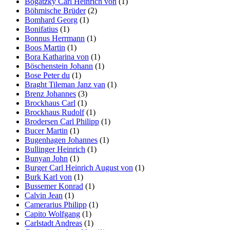
Bogatzky Carl Heinrich von
(1)
Böhmische Brüder
(2)
Bomhard Georg
(1)
Bonifatius
(1)
Bonnus Herrmann
(1)
Boos Martin
(1)
Bora Katharina von
(1)
Böschenstein Johann
(1)
Bose Peter du
(1)
Braght Tileman Janz van
(1)
Brenz Johannes
(3)
Brockhaus Carl
(1)
Brockhaus Rudolf
(1)
Brodersen Carl Philipp
(1)
Bucer Martin
(1)
Bugenhagen Johannes
(1)
Bullinger Heinrich
(1)
Bunyan John
(1)
Burger Carl Heinrich August von
(1)
Burk Karl von
(1)
Bussemer Konrad
(1)
Calvin Jean
(1)
Camerarius Philipp
(1)
Capito Wolfgang
(1)
Carlstadt Andreas
(1)