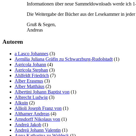
Informationen über neue Sammeldownloads werde ich 1-2
Die Weitergabe der Bücher aus der Lesekammer in jeder F
Gruß & Segen,
Andreas
Autoren
a Lasco Johannes
(3)
Aemilia Juliana Gräfin zu Schwarzburg-Rudolstadt
(1)
Agricola Johann
(4)
Agricola Stephan
(3)
Ahlfeldt Friedrich
(7)
Alber Erasmus
(3)
Alber Matthäus
(2)
Albertini Johann Baptist von
(1)
Albrecht Ludwig
(3)
Alkuin
(2)
Allioli Joseph Franz von
(1)
Althamer Andreas
(4)
Amsdorff Nikolaus von
(1)
Andreä Jakob
(1)
Andreä Johann Valentin
(1)
Anna Katharina zu Waldeck
(1)