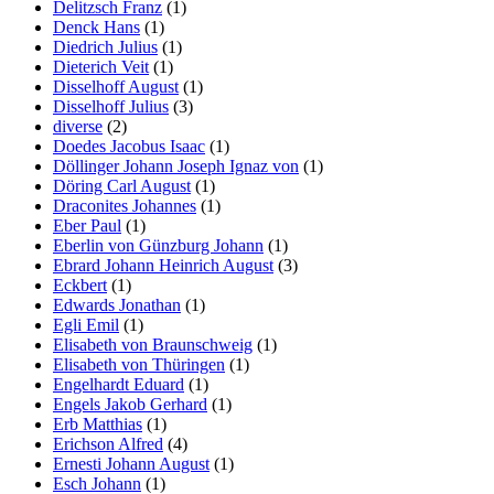
Delitzsch Franz
(1)
Denck Hans
(1)
Diedrich Julius
(1)
Dieterich Veit
(1)
Disselhoff August
(1)
Disselhoff Julius
(3)
diverse
(2)
Doedes Jacobus Isaac
(1)
Döllinger Johann Joseph Ignaz von
(1)
Döring Carl August
(1)
Draconites Johannes
(1)
Eber Paul
(1)
Eberlin von Günzburg Johann
(1)
Ebrard Johann Heinrich August
(3)
Eckbert
(1)
Edwards Jonathan
(1)
Egli Emil
(1)
Elisabeth von Braunschweig
(1)
Elisabeth von Thüringen
(1)
Engelhardt Eduard
(1)
Engels Jakob Gerhard
(1)
Erb Matthias
(1)
Erichson Alfred
(4)
Ernesti Johann August
(1)
Esch Johann
(1)