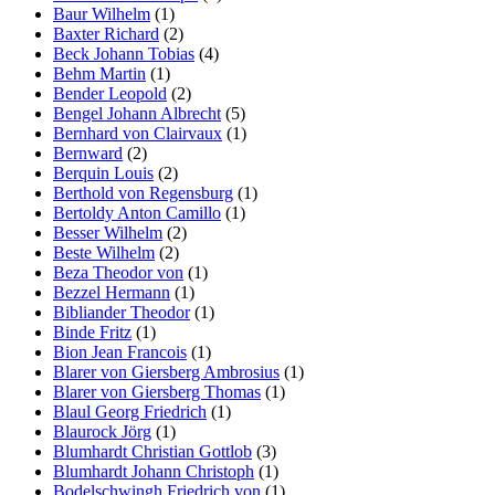
Baur Wilhelm
(1)
Baxter Richard
(2)
Beck Johann Tobias
(4)
Behm Martin
(1)
Bender Leopold
(2)
Bengel Johann Albrecht
(5)
Bernhard von Clairvaux
(1)
Bernward
(2)
Berquin Louis
(2)
Berthold von Regensburg
(1)
Bertoldy Anton Camillo
(1)
Besser Wilhelm
(2)
Beste Wilhelm
(2)
Beza Theodor von
(1)
Bezzel Hermann
(1)
Bibliander Theodor
(1)
Binde Fritz
(1)
Bion Jean Francois
(1)
Blarer von Giersberg Ambrosius
(1)
Blarer von Giersberg Thomas
(1)
Blaul Georg Friedrich
(1)
Blaurock Jörg
(1)
Blumhardt Christian Gottlob
(3)
Blumhardt Johann Christoph
(1)
Bodelschwingh Friedrich von
(1)