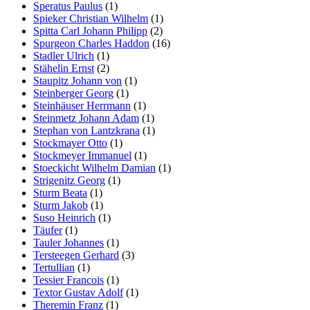
Speratus Paulus
(1)
Spieker Christian Wilhelm
(1)
Spitta Carl Johann Philipp
(2)
Spurgeon Charles Haddon
(16)
Stadler Ulrich
(1)
Stähelin Ernst
(2)
Staupitz Johann von
(1)
Steinberger Georg
(1)
Steinhäuser Herrmann
(1)
Steinmetz Johann Adam
(1)
Stephan von Lantzkrana
(1)
Stockmayer Otto
(1)
Stockmeyer Immanuel
(1)
Stoeckicht Wilhelm Damian
(1)
Strigenitz Georg
(1)
Sturm Beata
(1)
Sturm Jakob
(1)
Suso Heinrich
(1)
Täufer
(1)
Tauler Johannes
(1)
Tersteegen Gerhard
(3)
Tertullian
(1)
Tessier Francois
(1)
Textor Gustav Adolf
(1)
Theremin Franz
(1)