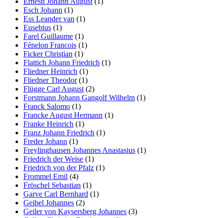
Ernesti Johann August
(1)
Esch Johann
(1)
Ess Leander van
(1)
Eusebius
(1)
Farel Guillaume
(1)
Fénelon Francois
(1)
Ficker Christian
(1)
Flattich Johann Friedrich
(1)
Fliedner Heinrich
(1)
Fliedner Theodor
(1)
Flügge Carl August
(2)
Forstmann Johann Gangolf Wilhelm
(1)
Franck Salomo
(1)
Francke August Hermann
(1)
Franke Heinrich
(1)
Franz Johann Friedrich
(1)
Freder Johann
(1)
Freylinghausen Johannes Anastasius
(1)
Friedrich der Weise
(1)
Friedrich von der Pfalz
(1)
Frommel Emil
(4)
Fröschel Sebastian
(1)
Garve Carl Bernhard
(1)
Geibel Johannes
(2)
Geiler von Kaysersberg Johannes
(3)