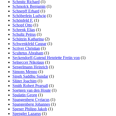
Schmitz Richard
(1)
Schmolck Benjamin
(1)
Schnepff Erhard
(1)
Schöberlein Ludwig
(1)
Schönfeld F.
(1)
Schopf Otto
(1)
Schrenk Elias
(1)
Schultz Petrus
(1)
Schützin Katharina
(2)
Schwenkfeld Caspar
(1)
Scriver Christian
(1)
Scultetus Abraham
(1)
Seckendorff-Gutend Henriette Freiin von
(1)
Selneccer Nikolaus
(1)
Sengelmann Heinrich
(1)
Simons Menno
(1)
Singh Saddhu Sundar
(1)
Slüter Joachim
(1)
Smith Robert Pearsall
(1)
Soetgen van den Houte
(1)
Spalatin Georg
(1)
Spangenberg Cyriacus
(1)
Spangenberg Johannes
(1)
Spener Philipp Jakob
(1)
Spengler Lazarus
(1)