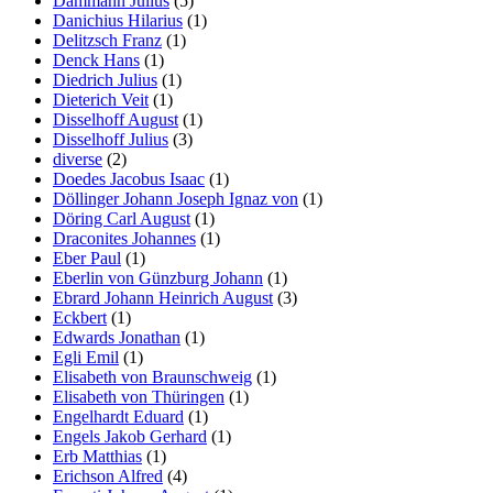
Dammann Julius
(5)
Danichius Hilarius
(1)
Delitzsch Franz
(1)
Denck Hans
(1)
Diedrich Julius
(1)
Dieterich Veit
(1)
Disselhoff August
(1)
Disselhoff Julius
(3)
diverse
(2)
Doedes Jacobus Isaac
(1)
Döllinger Johann Joseph Ignaz von
(1)
Döring Carl August
(1)
Draconites Johannes
(1)
Eber Paul
(1)
Eberlin von Günzburg Johann
(1)
Ebrard Johann Heinrich August
(3)
Eckbert
(1)
Edwards Jonathan
(1)
Egli Emil
(1)
Elisabeth von Braunschweig
(1)
Elisabeth von Thüringen
(1)
Engelhardt Eduard
(1)
Engels Jakob Gerhard
(1)
Erb Matthias
(1)
Erichson Alfred
(4)