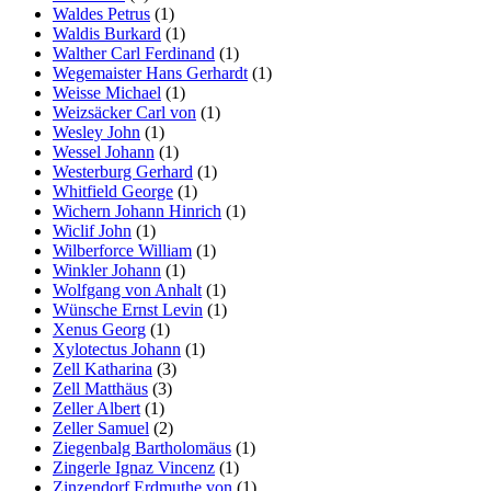
Waldes Petrus
(1)
Waldis Burkard
(1)
Walther Carl Ferdinand
(1)
Wegemaister Hans Gerhardt
(1)
Weisse Michael
(1)
Weizsäcker Carl von
(1)
Wesley John
(1)
Wessel Johann
(1)
Westerburg Gerhard
(1)
Whitfield George
(1)
Wichern Johann Hinrich
(1)
Wiclif John
(1)
Wilberforce William
(1)
Winkler Johann
(1)
Wolfgang von Anhalt
(1)
Wünsche Ernst Levin
(1)
Xenus Georg
(1)
Xylotectus Johann
(1)
Zell Katharina
(3)
Zell Matthäus
(3)
Zeller Albert
(1)
Zeller Samuel
(2)
Ziegenbalg Bartholomäus
(1)
Zingerle Ignaz Vincenz
(1)
Zinzendorf Erdmuthe von
(1)