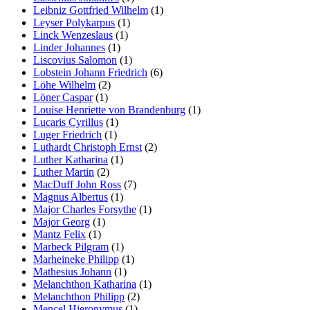
Leibniz Gottfried Wilhelm
(1)
Leyser Polykarpus
(1)
Linck Wenzeslaus
(1)
Linder Johannes
(1)
Liscovius Salomon
(1)
Lobstein Johann Friedrich
(6)
Löhe Wilhelm
(2)
Löner Caspar
(1)
Louise Henriette von Brandenburg
(1)
Lucaris Cyrillus
(1)
Luger Friedrich
(1)
Luthardt Christoph Ernst
(2)
Luther Katharina
(1)
Luther Martin
(2)
MacDuff John Ross
(7)
Magnus Albertus
(1)
Major Charles Forsythe
(1)
Major Georg
(1)
Mantz Felix
(1)
Marbeck Pilgram
(1)
Marheineke Philipp
(1)
Mathesius Johann
(1)
Melanchthon Katharina
(1)
Melanchthon Philipp
(2)
Mencel Hieronymus
(1)