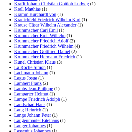
Krafft Johann Christian Gottlob Ludwig
(1)
Krall Matthias
(1)
Kramm Burchardt von
(1)
Kranichfeld Friedrich Wilhelm Karl
(1)
Krause Cäsar Wilhelm Alexander
(1)
Krummacher Carl Emil
(1)
Krummacher Emil Wilhelm
(1)
Krummacher Friedrich Adolf
(2)
Krummacher Friedrich Wilhelm
(4)
Krummacher Gottfried Daniel
(2)
Krummacher Hermann Friedrich
(1)
Kunel Christian Klaus
(3)
La Roche Simon
(1)
Lachmann Johann
(1)
Lagus Josua
(1)
Lambert Franz
(2)
Lambs Jean-Philippe
(1)
Lamparter Helmut
(1)
Lampe Friedrich Adolph
(1)
Landschad Hans
(1)
Lang Heinrich
(1)
Lange Johann Peter
(1)
Langenmantel Eitelhans
(1)
Langer Johannes
(1)
Lassenius Johannes
(1)