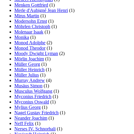
Menken Gottfried
(1)
Merle d'Aubigné Jean Henri
(1)
Mirus Martin
(1)
Modersohn Ernst
(1)
Möhrlen Christoph
(1)
Molenaar Isaak
(1)
Monika
(1)
Monod Adolphe
(2)
Monod Theodor
(1)
Moody Dwight Lyman
(2)
Mörlin Joachim
(1)
Müller Georg
(1)
Müller Heinrich
(1)
Müller Julius
(1)
Murray Andrew
(4)
Musäus Simon
(1)
Musculus Wolfgang
(1)
Myconius Friedrich
(1)
Myconius Oswald
(1)
Mylius Georg
(1)
Nagel Gustav Friedrich
(1)
Neander Joachim
(1)
Neff Felix
(1)
Nerses IV. Schnorhali
(1)