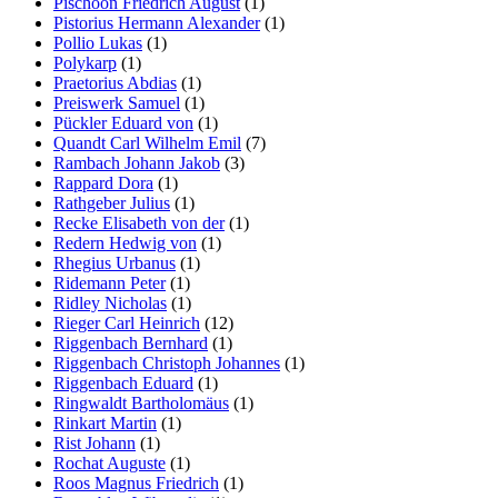
Pischoon Friedrich August
(1)
Pistorius Hermann Alexander
(1)
Pollio Lukas
(1)
Polykarp
(1)
Praetorius Abdias
(1)
Preiswerk Samuel
(1)
Pückler Eduard von
(1)
Quandt Carl Wilhelm Emil
(7)
Rambach Johann Jakob
(3)
Rappard Dora
(1)
Rathgeber Julius
(1)
Recke Elisabeth von der
(1)
Redern Hedwig von
(1)
Rhegius Urbanus
(1)
Ridemann Peter
(1)
Ridley Nicholas
(1)
Rieger Carl Heinrich
(12)
Riggenbach Bernhard
(1)
Riggenbach Christoph Johannes
(1)
Riggenbach Eduard
(1)
Ringwaldt Bartholomäus
(1)
Rinkart Martin
(1)
Rist Johann
(1)
Rochat Auguste
(1)
Roos Magnus Friedrich
(1)