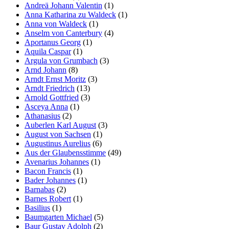
Andreä Johann Valentin
(1)
Anna Katharina zu Waldeck
(1)
Anna von Waldeck
(1)
Anselm von Canterbury
(4)
Aportanus Georg
(1)
Aquila Caspar
(1)
Argula von Grumbach
(3)
Arnd Johann
(8)
Arndt Ernst Moritz
(3)
Arndt Friedrich
(13)
Arnold Gottfried
(3)
Asceya Anna
(1)
Athanasius
(2)
Auberlen Karl August
(3)
August von Sachsen
(1)
Augustinus Aurelius
(6)
Aus der Glaubensstimme
(49)
Avenarius Johannes
(1)
Bacon Francis
(1)
Bader Johannes
(1)
Barnabas
(2)
Barnes Robert
(1)
Basilius
(1)
Baumgarten Michael
(5)
Baur Gustav Adolph
(2)