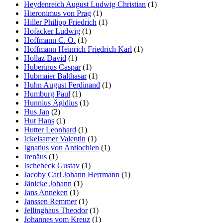
Heydenreich August Ludwig Christian
(1)
Hieronimus von Prag
(1)
Hiller Philipp Friedrich
(1)
Hofacker Ludwig
(1)
Hoffmann C. O.
(1)
Hoffmann Heinrich Friedrich Karl
(1)
Hollaz David
(1)
Huberinus Caspar
(1)
Hubmaier Balthasar
(1)
Huhn August Ferdinand
(1)
Humburg Paul
(1)
Hunnius Ägidius
(1)
Hus Jan
(2)
Hut Hans
(1)
Hutter Leonhard
(1)
Ickelsamer Valentin
(1)
Ignatius von Antiochien
(1)
Irenäus
(1)
Ischebeck Gustav
(1)
Jacoby Carl Johann Herrmann
(1)
Jänicke Johann
(1)
Jans Anneken
(1)
Janssen Remmer
(1)
Jellinghaus Theodor
(1)
Johannes vom Kreuz
(1)