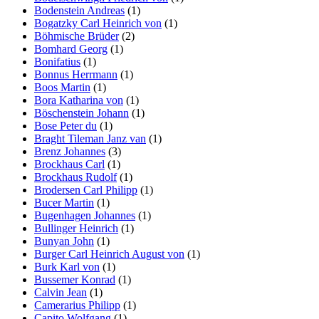
Bodenstein Andreas
(1)
Bogatzky Carl Heinrich von
(1)
Böhmische Brüder
(2)
Bomhard Georg
(1)
Bonifatius
(1)
Bonnus Herrmann
(1)
Boos Martin
(1)
Bora Katharina von
(1)
Böschenstein Johann
(1)
Bose Peter du
(1)
Braght Tileman Janz van
(1)
Brenz Johannes
(3)
Brockhaus Carl
(1)
Brockhaus Rudolf
(1)
Brodersen Carl Philipp
(1)
Bucer Martin
(1)
Bugenhagen Johannes
(1)
Bullinger Heinrich
(1)
Bunyan John
(1)
Burger Carl Heinrich August von
(1)
Burk Karl von
(1)
Bussemer Konrad
(1)
Calvin Jean
(1)
Camerarius Philipp
(1)
Capito Wolfgang
(1)