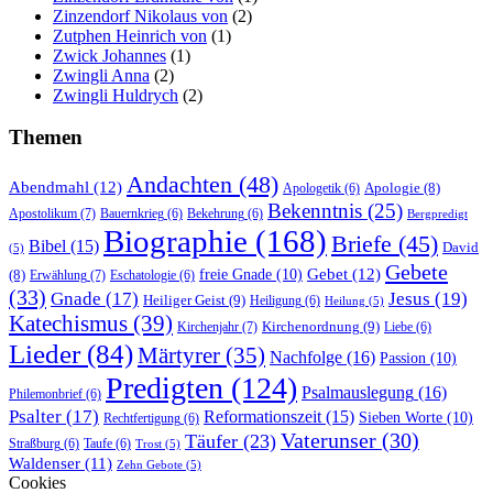
Zinzendorf Nikolaus von
(2)
Zutphen Heinrich von
(1)
Zwick Johannes
(1)
Zwingli Anna
(2)
Zwingli Huldrych
(2)
Themen
Andachten
(48)
Abendmahl
(12)
Apologie
(8)
Apologetik
(6)
Bekenntnis
(25)
Apostolikum
(7)
Bauernkrieg
(6)
Bekehrung
(6)
Bergpredigt
Biographie
(168)
Briefe
(45)
Bibel
(15)
David
(5)
Gebete
Gebet
(12)
freie Gnade
(10)
(8)
Erwählung
(7)
Eschatologie
(6)
(33)
Gnade
(17)
Jesus
(19)
Heiliger Geist
(9)
Heiligung
(6)
Heilung
(5)
Katechismus
(39)
Kirchenordnung
(9)
Kirchenjahr
(7)
Liebe
(6)
Lieder
(84)
Märtyrer
(35)
Nachfolge
(16)
Passion
(10)
Predigten
(124)
Psalmauslegung
(16)
Philemonbrief
(6)
Psalter
(17)
Reformationszeit
(15)
Sieben Worte
(10)
Rechtfertigung
(6)
Vaterunser
(30)
Täufer
(23)
Straßburg
(6)
Taufe
(6)
Trost
(5)
Waldenser
(11)
Zehn Gebote
(5)
Cookies