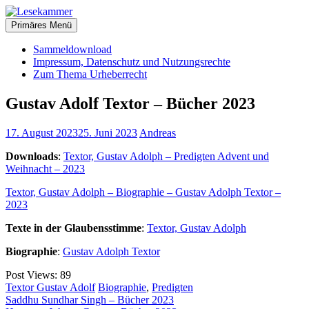
Zum
christliche Bücher zum kostenlosen Download
Inhalt
Primäres Menü
Lesekammer
springen
Sammeldownload
Impressum, Datenschutz und Nutzungsrechte
Zum Thema Urheberrecht
Gustav Adolf Textor – Bücher 2023
17. August 2023
25. Juni 2023
Andreas
Downloads
:
Textor, Gustav Adolph – Predigten Advent und
Weihnacht – 2023
Textor, Gustav Adolph – Biographie – Gustav Adolph Textor –
2023
Texte in der Glaubensstimme
:
Textor, Gustav Adolph
Biographie
:
Gustav Adolph Textor
Post Views:
89
Textor Gustav Adolf
Biographie
,
Predigten
Beitragsnavigation
Saddhu Sundhar Singh – Bücher 2023