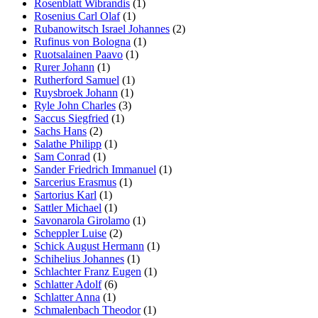
Rosenblatt Wibrandis
(1)
Rosenius Carl Olaf
(1)
Rubanowitsch Israel Johannes
(2)
Rufinus von Bologna
(1)
Ruotsalainen Paavo
(1)
Rurer Johann
(1)
Rutherford Samuel
(1)
Ruysbroek Johann
(1)
Ryle John Charles
(3)
Saccus Siegfried
(1)
Sachs Hans
(2)
Salathe Philipp
(1)
Sam Conrad
(1)
Sander Friedrich Immanuel
(1)
Sarcerius Erasmus
(1)
Sartorius Karl
(1)
Sattler Michael
(1)
Savonarola Girolamo
(1)
Scheppler Luise
(2)
Schick August Hermann
(1)
Schihelius Johannes
(1)
Schlachter Franz Eugen
(1)
Schlatter Adolf
(6)
Schlatter Anna
(1)
Schmalenbach Theodor
(1)