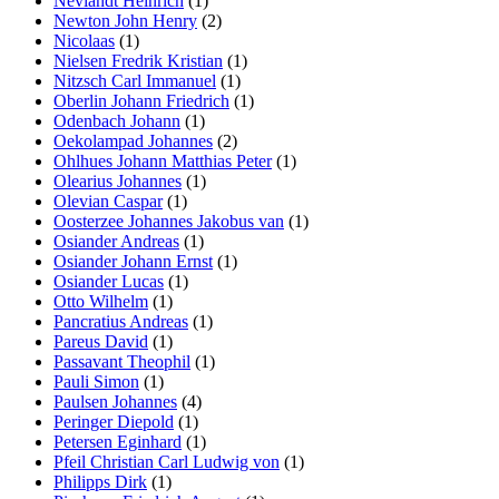
Neviandt Heinrich
(1)
Newton John Henry
(2)
Nicolaas
(1)
Nielsen Fredrik Kristian
(1)
Nitzsch Carl Immanuel
(1)
Oberlin Johann Friedrich
(1)
Odenbach Johann
(1)
Oekolampad Johannes
(2)
Ohlhues Johann Matthias Peter
(1)
Olearius Johannes
(1)
Olevian Caspar
(1)
Oosterzee Johannes Jakobus van
(1)
Osiander Andreas
(1)
Osiander Johann Ernst
(1)
Osiander Lucas
(1)
Otto Wilhelm
(1)
Pancratius Andreas
(1)
Pareus David
(1)
Passavant Theophil
(1)
Pauli Simon
(1)
Paulsen Johannes
(4)
Peringer Diepold
(1)
Petersen Eginhard
(1)
Pfeil Christian Carl Ludwig von
(1)
Philipps Dirk
(1)