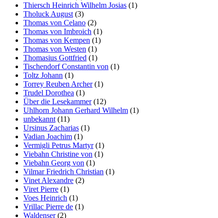
Thiersch Heinrich Wilhelm Josias
(1)
Tholuck August
(3)
Thomas von Celano
(2)
Thomas von Imbroich
(1)
Thomas von Kempen
(1)
Thomas von Westen
(1)
Thomasius Gottfried
(1)
Tischendorf Constantin von
(1)
Toltz Johann
(1)
Torrey Reuben Archer
(1)
Trudel Dorothea
(1)
Über die Lesekammer
(12)
Uhlhorn Johann Gerhard Wilhelm
(1)
unbekannt
(11)
Ursinus Zacharias
(1)
Vadian Joachim
(1)
Vermigli Petrus Martyr
(1)
Viebahn Christine von
(1)
Viebahn Georg von
(1)
Vilmar Friedrich Christian
(1)
Vinet Alexandre
(2)
Viret Pierre
(1)
Voes Heinrich
(1)
Vrillac Pierre de
(1)
Waldenser
(2)