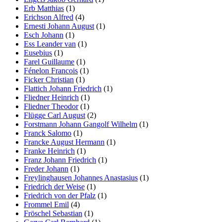
Erb Matthias
(1)
Erichson Alfred
(4)
Ernesti Johann August
(1)
Esch Johann
(1)
Ess Leander van
(1)
Eusebius
(1)
Farel Guillaume
(1)
Fénelon Francois
(1)
Ficker Christian
(1)
Flattich Johann Friedrich
(1)
Fliedner Heinrich
(1)
Fliedner Theodor
(1)
Flügge Carl August
(2)
Forstmann Johann Gangolf Wilhelm
(1)
Franck Salomo
(1)
Francke August Hermann
(1)
Franke Heinrich
(1)
Franz Johann Friedrich
(1)
Freder Johann
(1)
Freylinghausen Johannes Anastasius
(1)
Friedrich der Weise
(1)
Friedrich von der Pfalz
(1)
Frommel Emil
(4)
Fröschel Sebastian
(1)