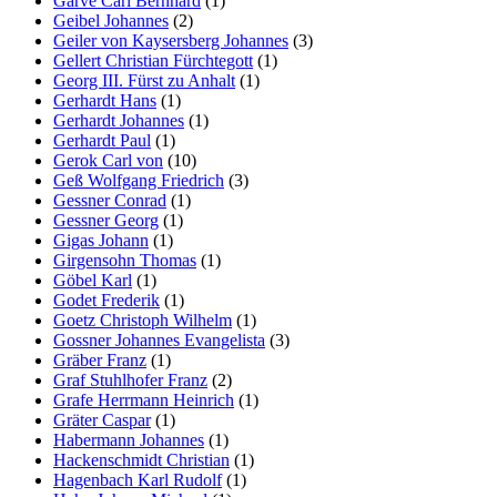
Garve Carl Bernhard
(1)
Geibel Johannes
(2)
Geiler von Kaysersberg Johannes
(3)
Gellert Christian Fürchtegott
(1)
Georg III. Fürst zu Anhalt
(1)
Gerhardt Hans
(1)
Gerhardt Johannes
(1)
Gerhardt Paul
(1)
Gerok Carl von
(10)
Geß Wolfgang Friedrich
(3)
Gessner Conrad
(1)
Gessner Georg
(1)
Gigas Johann
(1)
Girgensohn Thomas
(1)
Göbel Karl
(1)
Godet Frederik
(1)
Goetz Christoph Wilhelm
(1)
Gossner Johannes Evangelista
(3)
Gräber Franz
(1)
Graf Stuhlhofer Franz
(2)
Grafe Herrmann Heinrich
(1)
Gräter Caspar
(1)
Habermann Johannes
(1)
Hackenschmidt Christian
(1)
Hagenbach Karl Rudolf
(1)