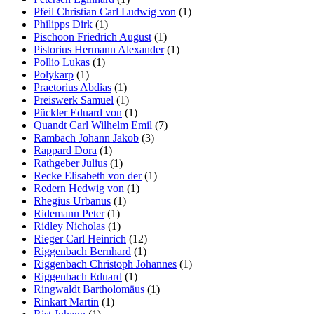
Pfeil Christian Carl Ludwig von
(1)
Philipps Dirk
(1)
Pischoon Friedrich August
(1)
Pistorius Hermann Alexander
(1)
Pollio Lukas
(1)
Polykarp
(1)
Praetorius Abdias
(1)
Preiswerk Samuel
(1)
Pückler Eduard von
(1)
Quandt Carl Wilhelm Emil
(7)
Rambach Johann Jakob
(3)
Rappard Dora
(1)
Rathgeber Julius
(1)
Recke Elisabeth von der
(1)
Redern Hedwig von
(1)
Rhegius Urbanus
(1)
Ridemann Peter
(1)
Ridley Nicholas
(1)
Rieger Carl Heinrich
(12)
Riggenbach Bernhard
(1)
Riggenbach Christoph Johannes
(1)
Riggenbach Eduard
(1)
Ringwaldt Bartholomäus
(1)
Rinkart Martin
(1)