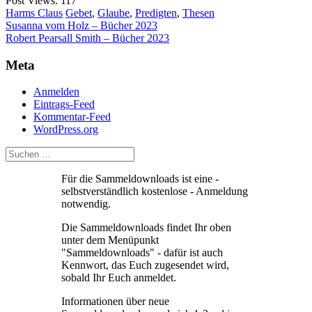
Post Views:
117
Harms Claus
Gebet
,
Glaube
,
Predigten
,
Thesen
Beitragsnavigation
Susanna vom Holz – Bücher 2023
Robert Pearsall Smith – Bücher 2023
Meta
Anmelden
Eintrags-Feed
Kommentar-Feed
WordPress.org
Für die Sammeldownloads ist eine -
selbstverständlich kostenlose - Anmeldung
notwendig.
Die Sammeldownloads findet Ihr oben
unter dem Menüpunkt
"Sammeldownloads" - dafür ist auch
Kennwort, das Euch zugesendet wird,
sobald Ihr Euch anmeldet.
Informationen über neue