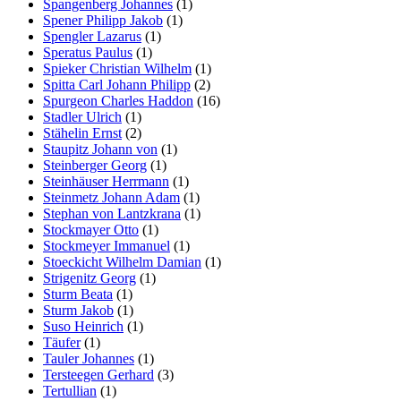
Spangenberg Johannes
(1)
Spener Philipp Jakob
(1)
Spengler Lazarus
(1)
Speratus Paulus
(1)
Spieker Christian Wilhelm
(1)
Spitta Carl Johann Philipp
(2)
Spurgeon Charles Haddon
(16)
Stadler Ulrich
(1)
Stähelin Ernst
(2)
Staupitz Johann von
(1)
Steinberger Georg
(1)
Steinhäuser Herrmann
(1)
Steinmetz Johann Adam
(1)
Stephan von Lantzkrana
(1)
Stockmayer Otto
(1)
Stockmeyer Immanuel
(1)
Stoeckicht Wilhelm Damian
(1)
Strigenitz Georg
(1)
Sturm Beata
(1)
Sturm Jakob
(1)
Suso Heinrich
(1)
Täufer
(1)
Tauler Johannes
(1)
Tersteegen Gerhard
(3)
Tertullian
(1)