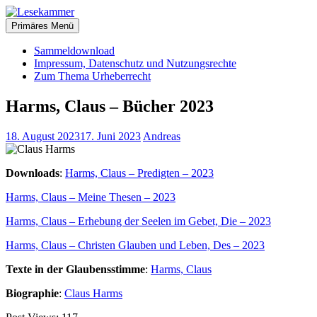
Zum
christliche Bücher zum kostenlosen Download
Inhalt
Primäres Menü
Lesekammer
springen
Sammeldownload
Impressum, Datenschutz und Nutzungsrechte
Zum Thema Urheberrecht
Harms, Claus – Bücher 2023
18. August 2023
17. Juni 2023
Andreas
Downloads
:
Harms, Claus – Predigten – 2023
Harms, Claus – Meine Thesen – 2023
Harms, Claus – Erhebung der Seelen im Gebet, Die – 2023
Harms, Claus – Christen Glauben und Leben, Des – 2023
Texte in der Glaubensstimme
:
Harms, Claus
Biographie
:
Claus Harms