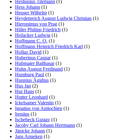
Heshusius Tilemann
(1)
Hess Johann
(1)
Heuser Wilhelm
(1)
Heydenreich August Ludwig Christian
(1)
Hieronimus von Prag
(1)
Hiller Philipp Friedrich
(1)
Hofacker Ludwig
(1)
Hoffmann C. O.
(1)
Hoffmann Heinrich Friedrich Karl
(1)
Hollaz David
(1)
Huberinus Caspar
(1)
Hubmaier Balthasar
(1)
Huhn August Ferdinand
(1)
Humburg Paul
(1)
Hunnius Ägidius
(1)
Hus Jan
(2)
Hut Hans
(1)
Hutter Leonhard
(1)
Ickelsamer Valentin
(1)
Ignatius von Antiochien
(1)
Irenäus
(1)
Ischebeck Gustav
(1)
Jacoby Carl Johann Herrmann
(1)
Jänicke Johann
(1)
Jans Anneken
(1)