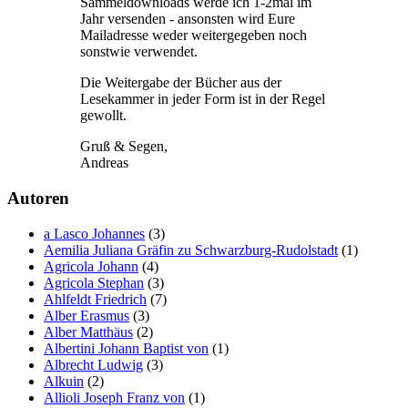
Sammeldownloads werde ich 1-2mal im
Jahr versenden - ansonsten wird Eure
Mailadresse weder weitergegeben noch
sonstwie verwendet.
Die Weitergabe der Bücher aus der
Lesekammer in jeder Form ist in der Regel
gewollt.
Gruß & Segen,
Andreas
Autoren
a Lasco Johannes
(3)
Aemilia Juliana Gräfin zu Schwarzburg-Rudolstadt
(1)
Agricola Johann
(4)
Agricola Stephan
(3)
Ahlfeldt Friedrich
(7)
Alber Erasmus
(3)
Alber Matthäus
(2)
Albertini Johann Baptist von
(1)
Albrecht Ludwig
(3)
Alkuin
(2)
Allioli Joseph Franz von
(1)