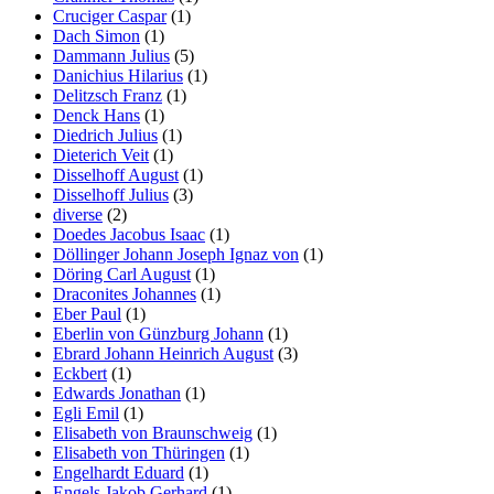
Cruciger Caspar
(1)
Dach Simon
(1)
Dammann Julius
(5)
Danichius Hilarius
(1)
Delitzsch Franz
(1)
Denck Hans
(1)
Diedrich Julius
(1)
Dieterich Veit
(1)
Disselhoff August
(1)
Disselhoff Julius
(3)
diverse
(2)
Doedes Jacobus Isaac
(1)
Döllinger Johann Joseph Ignaz von
(1)
Döring Carl August
(1)
Draconites Johannes
(1)
Eber Paul
(1)
Eberlin von Günzburg Johann
(1)
Ebrard Johann Heinrich August
(3)
Eckbert
(1)
Edwards Jonathan
(1)
Egli Emil
(1)
Elisabeth von Braunschweig
(1)
Elisabeth von Thüringen
(1)
Engelhardt Eduard
(1)
Engels Jakob Gerhard
(1)