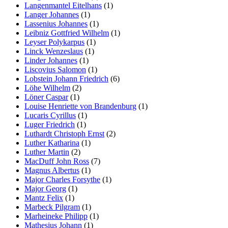
Langenmantel Eitelhans
(1)
Langer Johannes
(1)
Lassenius Johannes
(1)
Leibniz Gottfried Wilhelm
(1)
Leyser Polykarpus
(1)
Linck Wenzeslaus
(1)
Linder Johannes
(1)
Liscovius Salomon
(1)
Lobstein Johann Friedrich
(6)
Löhe Wilhelm
(2)
Löner Caspar
(1)
Louise Henriette von Brandenburg
(1)
Lucaris Cyrillus
(1)
Luger Friedrich
(1)
Luthardt Christoph Ernst
(2)
Luther Katharina
(1)
Luther Martin
(2)
MacDuff John Ross
(7)
Magnus Albertus
(1)
Major Charles Forsythe
(1)
Major Georg
(1)
Mantz Felix
(1)
Marbeck Pilgram
(1)
Marheineke Philipp
(1)
Mathesius Johann
(1)