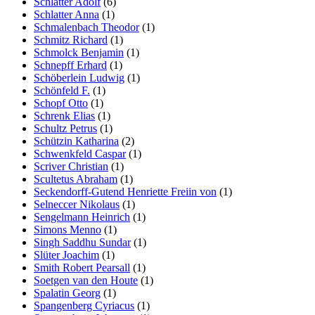
Schlatter Adolf
(6)
Schlatter Anna
(1)
Schmalenbach Theodor
(1)
Schmitz Richard
(1)
Schmolck Benjamin
(1)
Schnepff Erhard
(1)
Schöberlein Ludwig
(1)
Schönfeld F.
(1)
Schopf Otto
(1)
Schrenk Elias
(1)
Schultz Petrus
(1)
Schützin Katharina
(2)
Schwenkfeld Caspar
(1)
Scriver Christian
(1)
Scultetus Abraham
(1)
Seckendorff-Gutend Henriette Freiin von
(1)
Selneccer Nikolaus
(1)
Sengelmann Heinrich
(1)
Simons Menno
(1)
Singh Saddhu Sundar
(1)
Slüter Joachim
(1)
Smith Robert Pearsall
(1)
Soetgen van den Houte
(1)
Spalatin Georg
(1)
Spangenberg Cyriacus
(1)