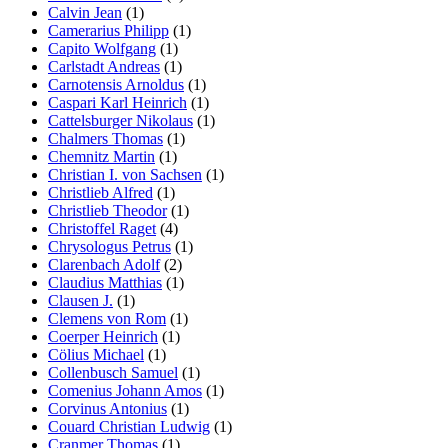
Calvin Jean
(1)
Camerarius Philipp
(1)
Capito Wolfgang
(1)
Carlstadt Andreas
(1)
Carnotensis Arnoldus
(1)
Caspari Karl Heinrich
(1)
Cattelsburger Nikolaus
(1)
Chalmers Thomas
(1)
Chemnitz Martin
(1)
Christian I. von Sachsen
(1)
Christlieb Alfred
(1)
Christlieb Theodor
(1)
Christoffel Raget
(4)
Chrysologus Petrus
(1)
Clarenbach Adolf
(2)
Claudius Matthias
(1)
Clausen J.
(1)
Clemens von Rom
(1)
Coerper Heinrich
(1)
Cölius Michael
(1)
Collenbusch Samuel
(1)
Comenius Johann Amos
(1)
Corvinus Antonius
(1)
Couard Christian Ludwig
(1)
Cranmer Thomas
(1)