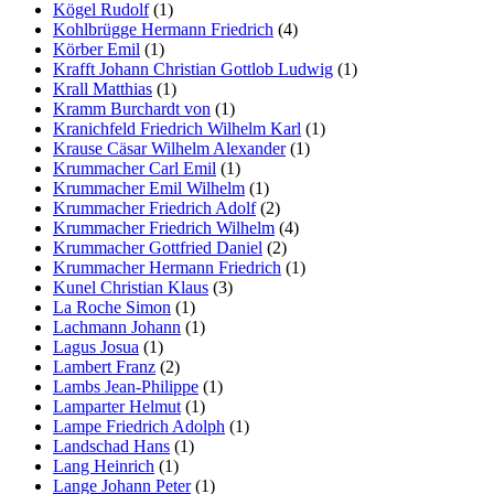
Kögel Rudolf
(1)
Kohlbrügge Hermann Friedrich
(4)
Körber Emil
(1)
Krafft Johann Christian Gottlob Ludwig
(1)
Krall Matthias
(1)
Kramm Burchardt von
(1)
Kranichfeld Friedrich Wilhelm Karl
(1)
Krause Cäsar Wilhelm Alexander
(1)
Krummacher Carl Emil
(1)
Krummacher Emil Wilhelm
(1)
Krummacher Friedrich Adolf
(2)
Krummacher Friedrich Wilhelm
(4)
Krummacher Gottfried Daniel
(2)
Krummacher Hermann Friedrich
(1)
Kunel Christian Klaus
(3)
La Roche Simon
(1)
Lachmann Johann
(1)
Lagus Josua
(1)
Lambert Franz
(2)
Lambs Jean-Philippe
(1)
Lamparter Helmut
(1)
Lampe Friedrich Adolph
(1)
Landschad Hans
(1)
Lang Heinrich
(1)
Lange Johann Peter
(1)