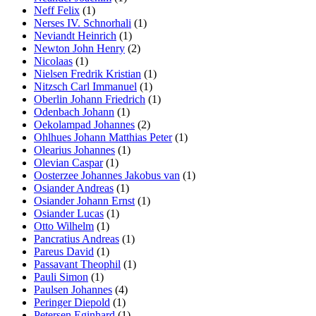
Neff Felix
(1)
Nerses IV. Schnorhali
(1)
Neviandt Heinrich
(1)
Newton John Henry
(2)
Nicolaas
(1)
Nielsen Fredrik Kristian
(1)
Nitzsch Carl Immanuel
(1)
Oberlin Johann Friedrich
(1)
Odenbach Johann
(1)
Oekolampad Johannes
(2)
Ohlhues Johann Matthias Peter
(1)
Olearius Johannes
(1)
Olevian Caspar
(1)
Oosterzee Johannes Jakobus van
(1)
Osiander Andreas
(1)
Osiander Johann Ernst
(1)
Osiander Lucas
(1)
Otto Wilhelm
(1)
Pancratius Andreas
(1)
Pareus David
(1)
Passavant Theophil
(1)
Pauli Simon
(1)
Paulsen Johannes
(4)
Peringer Diepold
(1)
Petersen Eginhard
(1)