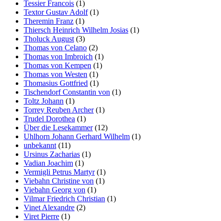
Tessier Francois
(1)
Textor Gustav Adolf
(1)
Theremin Franz
(1)
Thiersch Heinrich Wilhelm Josias
(1)
Tholuck August
(3)
Thomas von Celano
(2)
Thomas von Imbroich
(1)
Thomas von Kempen
(1)
Thomas von Westen
(1)
Thomasius Gottfried
(1)
Tischendorf Constantin von
(1)
Toltz Johann
(1)
Torrey Reuben Archer
(1)
Trudel Dorothea
(1)
Über die Lesekammer
(12)
Uhlhorn Johann Gerhard Wilhelm
(1)
unbekannt
(11)
Ursinus Zacharias
(1)
Vadian Joachim
(1)
Vermigli Petrus Martyr
(1)
Viebahn Christine von
(1)
Viebahn Georg von
(1)
Vilmar Friedrich Christian
(1)
Vinet Alexandre
(2)
Viret Pierre
(1)