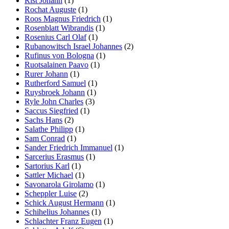
Rist Johann
(1)
Rochat Auguste
(1)
Roos Magnus Friedrich
(1)
Rosenblatt Wibrandis
(1)
Rosenius Carl Olaf
(1)
Rubanowitsch Israel Johannes
(2)
Rufinus von Bologna
(1)
Ruotsalainen Paavo
(1)
Rurer Johann
(1)
Rutherford Samuel
(1)
Ruysbroek Johann
(1)
Ryle John Charles
(3)
Saccus Siegfried
(1)
Sachs Hans
(2)
Salathe Philipp
(1)
Sam Conrad
(1)
Sander Friedrich Immanuel
(1)
Sarcerius Erasmus
(1)
Sartorius Karl
(1)
Sattler Michael
(1)
Savonarola Girolamo
(1)
Scheppler Luise
(2)
Schick August Hermann
(1)
Schihelius Johannes
(1)
Schlachter Franz Eugen
(1)