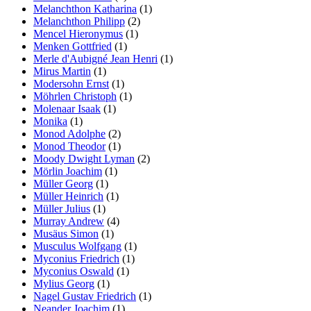
Melanchthon Katharina
(1)
Melanchthon Philipp
(2)
Mencel Hieronymus
(1)
Menken Gottfried
(1)
Merle d'Aubigné Jean Henri
(1)
Mirus Martin
(1)
Modersohn Ernst
(1)
Möhrlen Christoph
(1)
Molenaar Isaak
(1)
Monika
(1)
Monod Adolphe
(2)
Monod Theodor
(1)
Moody Dwight Lyman
(2)
Mörlin Joachim
(1)
Müller Georg
(1)
Müller Heinrich
(1)
Müller Julius
(1)
Murray Andrew
(4)
Musäus Simon
(1)
Musculus Wolfgang
(1)
Myconius Friedrich
(1)
Myconius Oswald
(1)
Mylius Georg
(1)
Nagel Gustav Friedrich
(1)
Neander Joachim
(1)