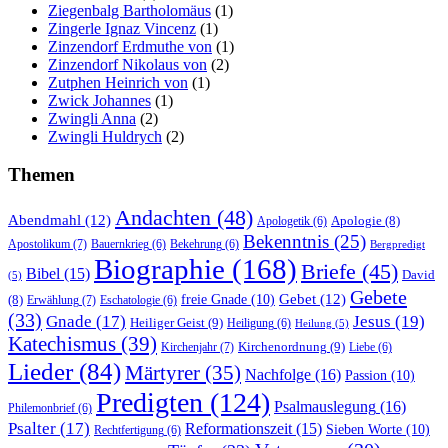
Ziegenbalg Bartholomäus
(1)
Zingerle Ignaz Vincenz
(1)
Zinzendorf Erdmuthe von
(1)
Zinzendorf Nikolaus von
(2)
Zutphen Heinrich von
(1)
Zwick Johannes
(1)
Zwingli Anna
(2)
Zwingli Huldrych
(2)
Themen
Andachten
(48)
Abendmahl
(12)
Apologie
(8)
Apologetik
(6)
Bekenntnis
(25)
Apostolikum
(7)
Bauernkrieg
(6)
Bekehrung
(6)
Bergpredigt
Biographie
(168)
Briefe
(45)
Bibel
(15)
David
(5)
Gebete
Gebet
(12)
freie Gnade
(10)
(8)
Erwählung
(7)
Eschatologie
(6)
(33)
Gnade
(17)
Jesus
(19)
Heiliger Geist
(9)
Heiligung
(6)
Heilung
(5)
Katechismus
(39)
Kirchenordnung
(9)
Kirchenjahr
(7)
Liebe
(6)
Lieder
(84)
Märtyrer
(35)
Nachfolge
(16)
Passion
(10)
Predigten
(124)
Psalmauslegung
(16)
Philemonbrief
(6)
Psalter
(17)
Reformationszeit
(15)
Sieben Worte
(10)
Rechtfertigung
(6)