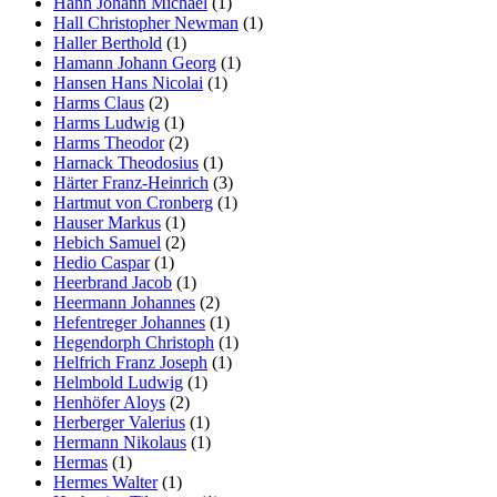
Hahn Johann Michael
(1)
Hall Christopher Newman
(1)
Haller Berthold
(1)
Hamann Johann Georg
(1)
Hansen Hans Nicolai
(1)
Harms Claus
(2)
Harms Ludwig
(1)
Harms Theodor
(2)
Harnack Theodosius
(1)
Härter Franz-Heinrich
(3)
Hartmut von Cronberg
(1)
Hauser Markus
(1)
Hebich Samuel
(2)
Hedio Caspar
(1)
Heerbrand Jacob
(1)
Heermann Johannes
(2)
Hefentreger Johannes
(1)
Hegendorph Christoph
(1)
Helfrich Franz Joseph
(1)
Helmbold Ludwig
(1)
Henhöfer Aloys
(2)
Herberger Valerius
(1)
Hermann Nikolaus
(1)
Hermas
(1)
Hermes Walter
(1)