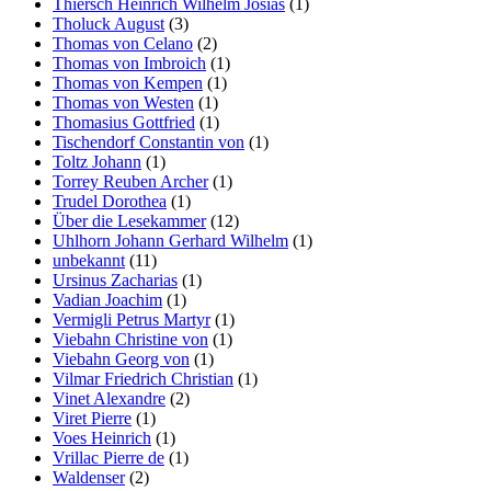
Thiersch Heinrich Wilhelm Josias
(1)
Tholuck August
(3)
Thomas von Celano
(2)
Thomas von Imbroich
(1)
Thomas von Kempen
(1)
Thomas von Westen
(1)
Thomasius Gottfried
(1)
Tischendorf Constantin von
(1)
Toltz Johann
(1)
Torrey Reuben Archer
(1)
Trudel Dorothea
(1)
Über die Lesekammer
(12)
Uhlhorn Johann Gerhard Wilhelm
(1)
unbekannt
(11)
Ursinus Zacharias
(1)
Vadian Joachim
(1)
Vermigli Petrus Martyr
(1)
Viebahn Christine von
(1)
Viebahn Georg von
(1)
Vilmar Friedrich Christian
(1)
Vinet Alexandre
(2)
Viret Pierre
(1)
Voes Heinrich
(1)
Vrillac Pierre de
(1)
Waldenser
(2)