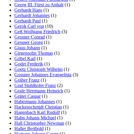
Georg III. Fürst zu Anhalt
(1)
Gerhardt Hans
(1)
Gerhardt Johannes
(1)
Gerhardt Paul
(1)
Gerok Carl von
(10)
Geß Wolfgang Friedrich
(3)
Gessner Conrad
(1)
Gessner Georg
(1)
Gigas Johann
(1)
Girgensohn Thomas
(1)
Göbel Karl
(1)
Godet Frederik
(1)
Goetz Christoph Wilhelm
(1)
Gossner Johannes Evangelista
(3)
Gräber Franz
(1)
Graf Stuhlhofer Franz
(2)
Grafe Herrmann Heinrich
(1)
Gräter Caspar
(1)
Habermann Johannes
(1)
Hackenschmidt Christian
(1)
Hagenbach Karl Rudolf
(1)
Hahn Johann Michael
(1)
Hall Christopher Newman
(1)
Haller Berthold
(1)
Hamann Johann Georg
(1)