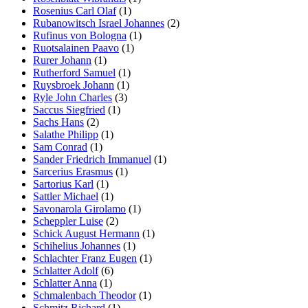
Rosenius Carl Olaf
(1)
Rubanowitsch Israel Johannes
(2)
Rufinus von Bologna
(1)
Ruotsalainen Paavo
(1)
Rurer Johann
(1)
Rutherford Samuel
(1)
Ruysbroek Johann
(1)
Ryle John Charles
(3)
Saccus Siegfried
(1)
Sachs Hans
(2)
Salathe Philipp
(1)
Sam Conrad
(1)
Sander Friedrich Immanuel
(1)
Sarcerius Erasmus
(1)
Sartorius Karl
(1)
Sattler Michael
(1)
Savonarola Girolamo
(1)
Scheppler Luise
(2)
Schick August Hermann
(1)
Schihelius Johannes
(1)
Schlachter Franz Eugen
(1)
Schlatter Adolf
(6)
Schlatter Anna
(1)
Schmalenbach Theodor
(1)
Schmitz Richard
(1)