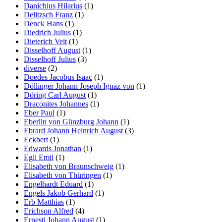
Danichius Hilarius
(1)
Delitzsch Franz
(1)
Denck Hans
(1)
Diedrich Julius
(1)
Dieterich Veit
(1)
Disselhoff August
(1)
Disselhoff Julius
(3)
diverse
(2)
Doedes Jacobus Isaac
(1)
Döllinger Johann Joseph Ignaz von
(1)
Döring Carl August
(1)
Draconites Johannes
(1)
Eber Paul
(1)
Eberlin von Günzburg Johann
(1)
Ebrard Johann Heinrich August
(3)
Eckbert
(1)
Edwards Jonathan
(1)
Egli Emil
(1)
Elisabeth von Braunschweig
(1)
Elisabeth von Thüringen
(1)
Engelhardt Eduard
(1)
Engels Jakob Gerhard
(1)
Erb Matthias
(1)
Erichson Alfred
(4)
Ernesti Johann August
(1)