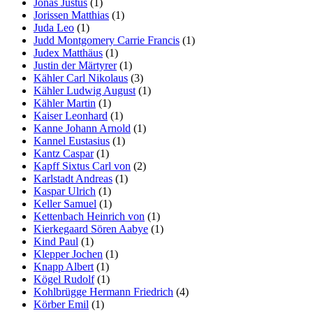
Jonas Justus
(1)
Jorissen Matthias
(1)
Juda Leo
(1)
Judd Montgomery Carrie Francis
(1)
Judex Matthäus
(1)
Justin der Märtyrer
(1)
Kähler Carl Nikolaus
(3)
Kähler Ludwig August
(1)
Kähler Martin
(1)
Kaiser Leonhard
(1)
Kanne Johann Arnold
(1)
Kannel Eustasius
(1)
Kantz Caspar
(1)
Kapff Sixtus Carl von
(2)
Karlstadt Andreas
(1)
Kaspar Ulrich
(1)
Keller Samuel
(1)
Kettenbach Heinrich von
(1)
Kierkegaard Sören Aabye
(1)
Kind Paul
(1)
Klepper Jochen
(1)
Knapp Albert
(1)
Kögel Rudolf
(1)
Kohlbrügge Hermann Friedrich
(4)
Körber Emil
(1)