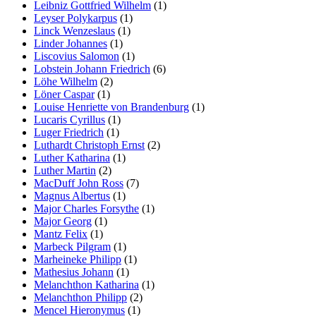
Leibniz Gottfried Wilhelm
(1)
Leyser Polykarpus
(1)
Linck Wenzeslaus
(1)
Linder Johannes
(1)
Liscovius Salomon
(1)
Lobstein Johann Friedrich
(6)
Löhe Wilhelm
(2)
Löner Caspar
(1)
Louise Henriette von Brandenburg
(1)
Lucaris Cyrillus
(1)
Luger Friedrich
(1)
Luthardt Christoph Ernst
(2)
Luther Katharina
(1)
Luther Martin
(2)
MacDuff John Ross
(7)
Magnus Albertus
(1)
Major Charles Forsythe
(1)
Major Georg
(1)
Mantz Felix
(1)
Marbeck Pilgram
(1)
Marheineke Philipp
(1)
Mathesius Johann
(1)
Melanchthon Katharina
(1)
Melanchthon Philipp
(2)
Mencel Hieronymus
(1)