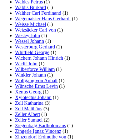
Waldes Petrus
(1)
Waldis Burkard
(1)
Walther Carl Ferdinand
(1)
Wegemaister Hans Gerhardt
(1)
Weisse Michael
(1)
Weizsäcker Carl von
(1)
Wesley John
(1)
Wessel Johann
(1)
Westerburg Gerhard
(1)
Whitfield George
(1)
Wichern Johann Hinrich
(1)
Wiclif John
(1)
Wilberforce William
(1)
Winkler Johann
(1)
Wolfgang von Anhalt
(1)
Wünsche Ernst Levin
(1)
Xenus Georg
(1)
Xylotectus Johann
(1)
Zell Katharina
(3)
Zell Matthäus
(3)
Zeller Albert
(1)
Zeller Samuel
(2)
Ziegenbalg Bartholomäus
(1)
Zingerle Ignaz Vincenz
(1)
Zinzendorf Erdmuthe von
(1)