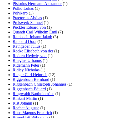
Pistorius Hermann Alexander
(1)
Pollio Lukas
(1)
Polykarp
(1)
Praetorius Abdias
(1)
Preiswerk Samuel
(1)
Pückler Eduard von
(1)
Quandt Carl Wilhelm Emil
(7)
Rambach Johann Jakob
(3)
Rappard Dora
(1)
Rathgeber Julius
(1)
Recke Elisabeth von der
(1)
Redern Hedwig von
(1)
Rhegius Urbanus
(1)
Ridemann Peter
(1)
Ridley Nicholas
(1)
Rieger Carl Heinrich
(12)
Riggenbach Bernhard
(1)
Riggenbach Christoph Johannes
(1)
Riggenbach Eduard
(1)
Ringwaldt Bartholomäus
(1)
Rinkart Martin
(1)
Rist Johann
(1)
Rochat Auguste
(1)
Roos Magnus Friedrich
(1)
Rosenblatt Wibrandis
(1)