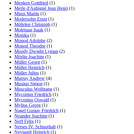
Menken Gottfried
(1)
Merle d'Aubigné Jean Henri
(1)
Mirus Martin
(1)
Modersohn Ernst
(1)
Möhrlen Christoph
(1)
Molenaar Isaak
(1)
Monika
(1)
Monod Adolphe
(2)
Monod Theodor
(1)
Moody Dwight Lyman
(2)
Mörlin Joachim
(1)
Müller Georg
(1)
Müller Heinrich
(1)
Müller Julius
(1)
Murray Andrew
(4)
Musäus Simon
(1)
Musculus Wolfgang
(1)
Myconius Friedrich
(1)
Myconius Oswald
(1)
Mylius Georg
(1)
Nagel Gustav Friedrich
(1)
Neander Joachim
(1)
Neff Felix
(1)
Nerses IV. Schnorhali
(1)
Neviandt Heinrich
(1)