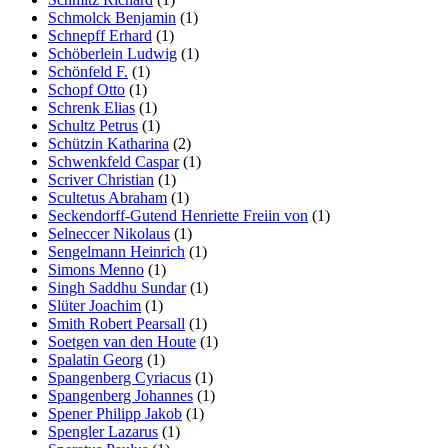
Schmolck Benjamin
(1)
Schnepff Erhard
(1)
Schöberlein Ludwig
(1)
Schönfeld F.
(1)
Schopf Otto
(1)
Schrenk Elias
(1)
Schultz Petrus
(1)
Schützin Katharina
(2)
Schwenkfeld Caspar
(1)
Scriver Christian
(1)
Scultetus Abraham
(1)
Seckendorff-Gutend Henriette Freiin von
(1)
Selneccer Nikolaus
(1)
Sengelmann Heinrich
(1)
Simons Menno
(1)
Singh Saddhu Sundar
(1)
Slüter Joachim
(1)
Smith Robert Pearsall
(1)
Soetgen van den Houte
(1)
Spalatin Georg
(1)
Spangenberg Cyriacus
(1)
Spangenberg Johannes
(1)
Spener Philipp Jakob
(1)
Spengler Lazarus
(1)