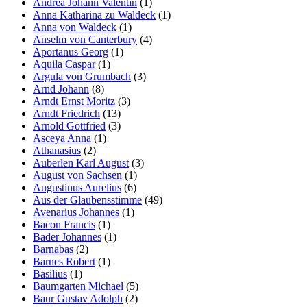
Andreä Johann Valentin
(1)
Anna Katharina zu Waldeck
(1)
Anna von Waldeck
(1)
Anselm von Canterbury
(4)
Aportanus Georg
(1)
Aquila Caspar
(1)
Argula von Grumbach
(3)
Arnd Johann
(8)
Arndt Ernst Moritz
(3)
Arndt Friedrich
(13)
Arnold Gottfried
(3)
Asceya Anna
(1)
Athanasius
(2)
Auberlen Karl August
(3)
August von Sachsen
(1)
Augustinus Aurelius
(6)
Aus der Glaubensstimme
(49)
Avenarius Johannes
(1)
Bacon Francis
(1)
Bader Johannes
(1)
Barnabas
(2)
Barnes Robert
(1)
Basilius
(1)
Baumgarten Michael
(5)
Baur Gustav Adolph
(2)