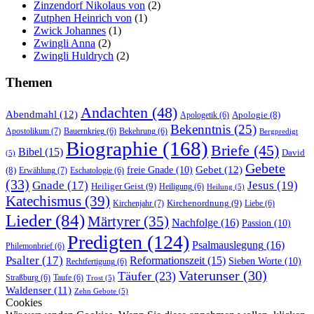
Zinzendorf Nikolaus von
(2)
Zutphen Heinrich von
(1)
Zwick Johannes
(1)
Zwingli Anna
(2)
Zwingli Huldrych
(2)
Themen
Andachten
(48)
Abendmahl
(12)
Apologie
(8)
Apologetik
(6)
Bekenntnis
(25)
Apostolikum
(7)
Bauernkrieg
(6)
Bekehrung
(6)
Bergpredigt
Biographie
(168)
Briefe
(45)
Bibel
(15)
David
(5)
Gebete
Gebet
(12)
freie Gnade
(10)
(8)
Erwählung
(7)
Eschatologie
(6)
(33)
Gnade
(17)
Jesus
(19)
Heiliger Geist
(9)
Heiligung
(6)
Heilung
(5)
Katechismus
(39)
Kirchenordnung
(9)
Kirchenjahr
(7)
Liebe
(6)
Lieder
(84)
Märtyrer
(35)
Nachfolge
(16)
Passion
(10)
Predigten
(124)
Psalmauslegung
(16)
Philemonbrief
(6)
Psalter
(17)
Reformationszeit
(15)
Sieben Worte
(10)
Rechtfertigung
(6)
Vaterunser
(30)
Täufer
(23)
Straßburg
(6)
Taufe
(6)
Trost
(5)
Waldenser
(11)
Zehn Gebote
(5)
Cookies