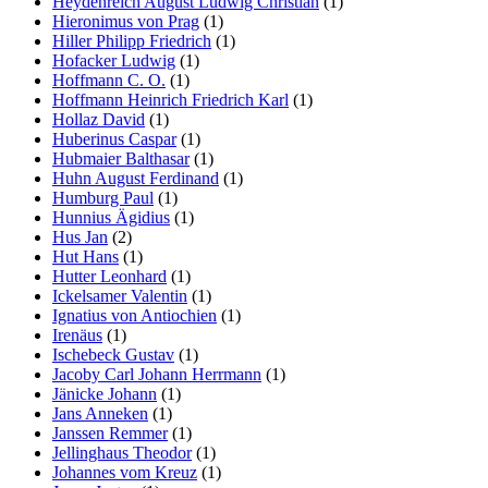
Heydenreich August Ludwig Christian
(1)
Hieronimus von Prag
(1)
Hiller Philipp Friedrich
(1)
Hofacker Ludwig
(1)
Hoffmann C. O.
(1)
Hoffmann Heinrich Friedrich Karl
(1)
Hollaz David
(1)
Huberinus Caspar
(1)
Hubmaier Balthasar
(1)
Huhn August Ferdinand
(1)
Humburg Paul
(1)
Hunnius Ägidius
(1)
Hus Jan
(2)
Hut Hans
(1)
Hutter Leonhard
(1)
Ickelsamer Valentin
(1)
Ignatius von Antiochien
(1)
Irenäus
(1)
Ischebeck Gustav
(1)
Jacoby Carl Johann Herrmann
(1)
Jänicke Johann
(1)
Jans Anneken
(1)
Janssen Remmer
(1)
Jellinghaus Theodor
(1)
Johannes vom Kreuz
(1)