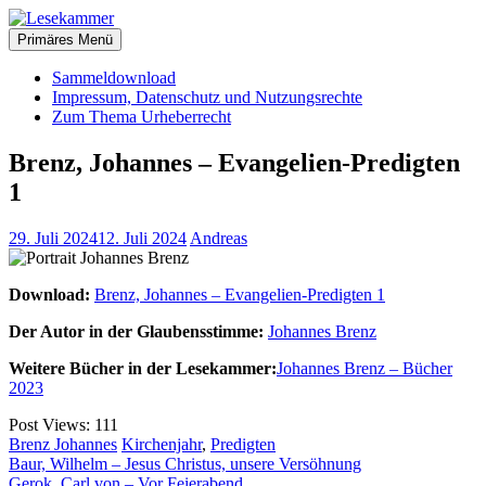
Zum
christliche Bücher zum kostenlosen Download
Inhalt
Primäres Menü
Lesekammer
springen
Sammeldownload
Impressum, Datenschutz und Nutzungsrechte
Zum Thema Urheberrecht
Brenz, Johannes – Evangelien-Predigten
1
29. Juli 2024
12. Juli 2024
Andreas
Download:
Brenz, Johannes – Evangelien-Predigten 1
Der Autor in der Glaubensstimme:
Johannes Brenz
Weitere Bücher in der Lesekammer:
Johannes Brenz – Bücher
2023
Post Views:
111
Brenz Johannes
Kirchenjahr
,
Predigten
Beitragsnavigation
Baur, Wilhelm – Jesus Christus, unsere Versöhnung
Gerok, Carl von – Vor Feierabend