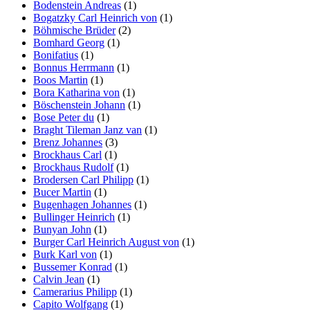
Bodenstein Andreas
(1)
Bogatzky Carl Heinrich von
(1)
Böhmische Brüder
(2)
Bomhard Georg
(1)
Bonifatius
(1)
Bonnus Herrmann
(1)
Boos Martin
(1)
Bora Katharina von
(1)
Böschenstein Johann
(1)
Bose Peter du
(1)
Braght Tileman Janz van
(1)
Brenz Johannes
(3)
Brockhaus Carl
(1)
Brockhaus Rudolf
(1)
Brodersen Carl Philipp
(1)
Bucer Martin
(1)
Bugenhagen Johannes
(1)
Bullinger Heinrich
(1)
Bunyan John
(1)
Burger Carl Heinrich August von
(1)
Burk Karl von
(1)
Bussemer Konrad
(1)
Calvin Jean
(1)
Camerarius Philipp
(1)
Capito Wolfgang
(1)