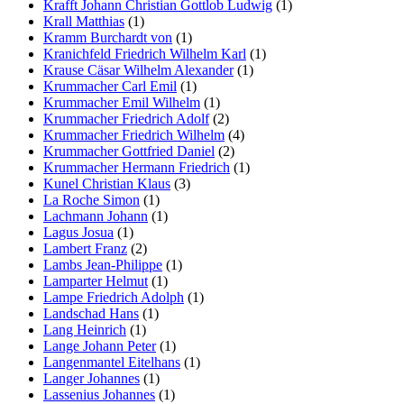
Krafft Johann Christian Gottlob Ludwig
(1)
Krall Matthias
(1)
Kramm Burchardt von
(1)
Kranichfeld Friedrich Wilhelm Karl
(1)
Krause Cäsar Wilhelm Alexander
(1)
Krummacher Carl Emil
(1)
Krummacher Emil Wilhelm
(1)
Krummacher Friedrich Adolf
(2)
Krummacher Friedrich Wilhelm
(4)
Krummacher Gottfried Daniel
(2)
Krummacher Hermann Friedrich
(1)
Kunel Christian Klaus
(3)
La Roche Simon
(1)
Lachmann Johann
(1)
Lagus Josua
(1)
Lambert Franz
(2)
Lambs Jean-Philippe
(1)
Lamparter Helmut
(1)
Lampe Friedrich Adolph
(1)
Landschad Hans
(1)
Lang Heinrich
(1)
Lange Johann Peter
(1)
Langenmantel Eitelhans
(1)
Langer Johannes
(1)
Lassenius Johannes
(1)