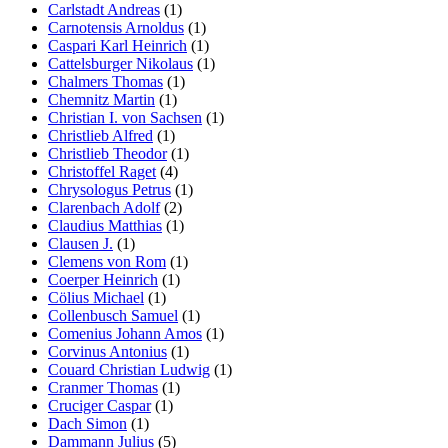
Carlstadt Andreas
(1)
Carnotensis Arnoldus
(1)
Caspari Karl Heinrich
(1)
Cattelsburger Nikolaus
(1)
Chalmers Thomas
(1)
Chemnitz Martin
(1)
Christian I. von Sachsen
(1)
Christlieb Alfred
(1)
Christlieb Theodor
(1)
Christoffel Raget
(4)
Chrysologus Petrus
(1)
Clarenbach Adolf
(2)
Claudius Matthias
(1)
Clausen J.
(1)
Clemens von Rom
(1)
Coerper Heinrich
(1)
Cölius Michael
(1)
Collenbusch Samuel
(1)
Comenius Johann Amos
(1)
Corvinus Antonius
(1)
Couard Christian Ludwig
(1)
Cranmer Thomas
(1)
Cruciger Caspar
(1)
Dach Simon
(1)
Dammann Julius
(5)