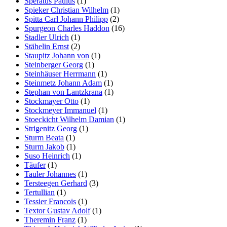
Speratus Paulus
(1)
Spieker Christian Wilhelm
(1)
Spitta Carl Johann Philipp
(2)
Spurgeon Charles Haddon
(16)
Stadler Ulrich
(1)
Stähelin Ernst
(2)
Staupitz Johann von
(1)
Steinberger Georg
(1)
Steinhäuser Herrmann
(1)
Steinmetz Johann Adam
(1)
Stephan von Lantzkrana
(1)
Stockmayer Otto
(1)
Stockmeyer Immanuel
(1)
Stoeckicht Wilhelm Damian
(1)
Strigenitz Georg
(1)
Sturm Beata
(1)
Sturm Jakob
(1)
Suso Heinrich
(1)
Täufer
(1)
Tauler Johannes
(1)
Tersteegen Gerhard
(3)
Tertullian
(1)
Tessier Francois
(1)
Textor Gustav Adolf
(1)
Theremin Franz
(1)