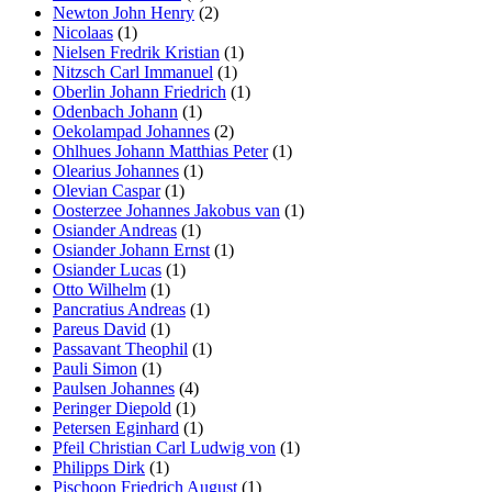
Newton John Henry
(2)
Nicolaas
(1)
Nielsen Fredrik Kristian
(1)
Nitzsch Carl Immanuel
(1)
Oberlin Johann Friedrich
(1)
Odenbach Johann
(1)
Oekolampad Johannes
(2)
Ohlhues Johann Matthias Peter
(1)
Olearius Johannes
(1)
Olevian Caspar
(1)
Oosterzee Johannes Jakobus van
(1)
Osiander Andreas
(1)
Osiander Johann Ernst
(1)
Osiander Lucas
(1)
Otto Wilhelm
(1)
Pancratius Andreas
(1)
Pareus David
(1)
Passavant Theophil
(1)
Pauli Simon
(1)
Paulsen Johannes
(4)
Peringer Diepold
(1)
Petersen Eginhard
(1)
Pfeil Christian Carl Ludwig von
(1)
Philipps Dirk
(1)
Pischoon Friedrich August
(1)