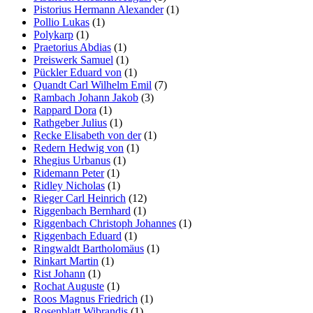
Pistorius Hermann Alexander
(1)
Pollio Lukas
(1)
Polykarp
(1)
Praetorius Abdias
(1)
Preiswerk Samuel
(1)
Pückler Eduard von
(1)
Quandt Carl Wilhelm Emil
(7)
Rambach Johann Jakob
(3)
Rappard Dora
(1)
Rathgeber Julius
(1)
Recke Elisabeth von der
(1)
Redern Hedwig von
(1)
Rhegius Urbanus
(1)
Ridemann Peter
(1)
Ridley Nicholas
(1)
Rieger Carl Heinrich
(12)
Riggenbach Bernhard
(1)
Riggenbach Christoph Johannes
(1)
Riggenbach Eduard
(1)
Ringwaldt Bartholomäus
(1)
Rinkart Martin
(1)
Rist Johann
(1)
Rochat Auguste
(1)
Roos Magnus Friedrich
(1)
Rosenblatt Wibrandis
(1)