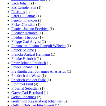
Esch Johann
(1)
Ess Leander van
(1)
Eusebius
(1)
Farel Guillaume
(1)
Fénelon Francois
(1)
Ficker Christian
(1)
Flattich Johann Friedrich
(1)
Fliedner Heinrich
(1)
Fliedner Theodor
(1)
Flügge Carl August
(2)
Forstmann Johann Gangolf Wilhelm
(1)
Franck Salomo
(1)
Francke August Hermann
(1)
Franke Heinrich
(1)
Franz Johann Friedrich
(1)
Freder Johann
(1)
Freylinghausen Johannes Anastasius
(1)
Friedrich der Weise
(1)
Friedrich von der Pfalz
(1)
Frommel Emil
(4)
Fröschel Sebastian
(1)
Garve Carl Bernhard
(1)
Geibel Johannes
(2)
Geiler von Kaysersberg Johannes
(3)
Gellert Christian Fürchtegott
(1)