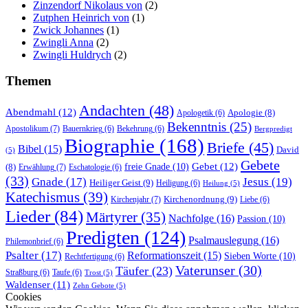
Zinzendorf Nikolaus von
(2)
Zutphen Heinrich von
(1)
Zwick Johannes
(1)
Zwingli Anna
(2)
Zwingli Huldrych
(2)
Themen
Andachten
(48)
Abendmahl
(12)
Apologie
(8)
Apologetik
(6)
Bekenntnis
(25)
Apostolikum
(7)
Bauernkrieg
(6)
Bekehrung
(6)
Bergpredigt
Biographie
(168)
Briefe
(45)
Bibel
(15)
David
(5)
Gebete
Gebet
(12)
freie Gnade
(10)
(8)
Erwählung
(7)
Eschatologie
(6)
(33)
Gnade
(17)
Jesus
(19)
Heiliger Geist
(9)
Heiligung
(6)
Heilung
(5)
Katechismus
(39)
Kirchenordnung
(9)
Kirchenjahr
(7)
Liebe
(6)
Lieder
(84)
Märtyrer
(35)
Nachfolge
(16)
Passion
(10)
Predigten
(124)
Psalmauslegung
(16)
Philemonbrief
(6)
Psalter
(17)
Reformationszeit
(15)
Sieben Worte
(10)
Rechtfertigung
(6)
Vaterunser
(30)
Täufer
(23)
Straßburg
(6)
Taufe
(6)
Trost
(5)
Waldenser
(11)
Zehn Gebote
(5)
Cookies