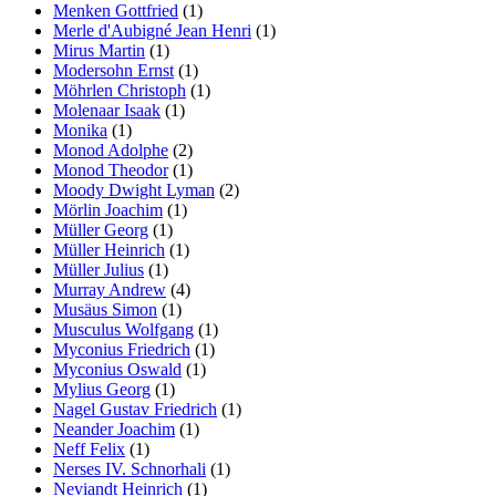
Menken Gottfried
(1)
Merle d'Aubigné Jean Henri
(1)
Mirus Martin
(1)
Modersohn Ernst
(1)
Möhrlen Christoph
(1)
Molenaar Isaak
(1)
Monika
(1)
Monod Adolphe
(2)
Monod Theodor
(1)
Moody Dwight Lyman
(2)
Mörlin Joachim
(1)
Müller Georg
(1)
Müller Heinrich
(1)
Müller Julius
(1)
Murray Andrew
(4)
Musäus Simon
(1)
Musculus Wolfgang
(1)
Myconius Friedrich
(1)
Myconius Oswald
(1)
Mylius Georg
(1)
Nagel Gustav Friedrich
(1)
Neander Joachim
(1)
Neff Felix
(1)
Nerses IV. Schnorhali
(1)
Neviandt Heinrich
(1)