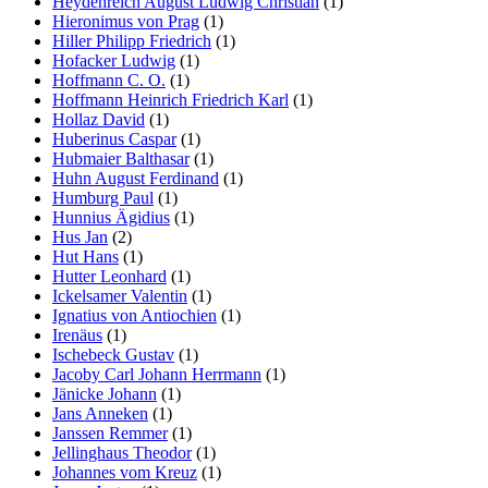
Heydenreich August Ludwig Christian
(1)
Hieronimus von Prag
(1)
Hiller Philipp Friedrich
(1)
Hofacker Ludwig
(1)
Hoffmann C. O.
(1)
Hoffmann Heinrich Friedrich Karl
(1)
Hollaz David
(1)
Huberinus Caspar
(1)
Hubmaier Balthasar
(1)
Huhn August Ferdinand
(1)
Humburg Paul
(1)
Hunnius Ägidius
(1)
Hus Jan
(2)
Hut Hans
(1)
Hutter Leonhard
(1)
Ickelsamer Valentin
(1)
Ignatius von Antiochien
(1)
Irenäus
(1)
Ischebeck Gustav
(1)
Jacoby Carl Johann Herrmann
(1)
Jänicke Johann
(1)
Jans Anneken
(1)
Janssen Remmer
(1)
Jellinghaus Theodor
(1)
Johannes vom Kreuz
(1)