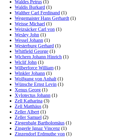
Waldes Petrus
(1)
Waldis Burkard
(1)
Walther Carl Ferdinand
(1)
Wegemaister Hans Gerhardt
(1)
Weisse Michael
(1)
Weizsäcker Carl von
(1)
Wesley John
(1)
Wessel Johann
(1)
Westerburg Gerhard
(1)
Whitfield George
(1)
Wichern Johann Hinrich
(1)
Wiclif John
(1)
Wilberforce William
(1)
Winkler Johann
(1)
Wolfgang von Anhalt
(1)
Wünsche Ernst Levin
(1)
Xenus Georg
(1)
Xylotectus Johann
(1)
Zell Katharina
(3)
Zell Matthäus
(3)
Zeller Albert
(1)
Zeller Samuel
(2)
Ziegenbalg Bartholomäus
(1)
Zingerle Ignaz Vincenz
(1)
Zinzendorf Erdmuthe von
(1)