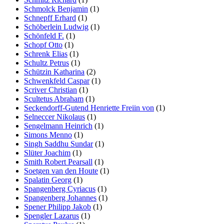
Schmolck Benjamin
(1)
Schnepff Erhard
(1)
Schöberlein Ludwig
(1)
Schönfeld F.
(1)
Schopf Otto
(1)
Schrenk Elias
(1)
Schultz Petrus
(1)
Schützin Katharina
(2)
Schwenkfeld Caspar
(1)
Scriver Christian
(1)
Scultetus Abraham
(1)
Seckendorff-Gutend Henriette Freiin von
(1)
Selneccer Nikolaus
(1)
Sengelmann Heinrich
(1)
Simons Menno
(1)
Singh Saddhu Sundar
(1)
Slüter Joachim
(1)
Smith Robert Pearsall
(1)
Soetgen van den Houte
(1)
Spalatin Georg
(1)
Spangenberg Cyriacus
(1)
Spangenberg Johannes
(1)
Spener Philipp Jakob
(1)
Spengler Lazarus
(1)