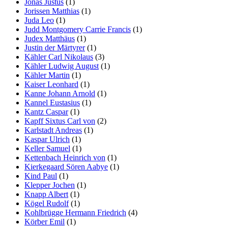
Jonas Justus
(1)
Jorissen Matthias
(1)
Juda Leo
(1)
Judd Montgomery Carrie Francis
(1)
Judex Matthäus
(1)
Justin der Märtyrer
(1)
Kähler Carl Nikolaus
(3)
Kähler Ludwig August
(1)
Kähler Martin
(1)
Kaiser Leonhard
(1)
Kanne Johann Arnold
(1)
Kannel Eustasius
(1)
Kantz Caspar
(1)
Kapff Sixtus Carl von
(2)
Karlstadt Andreas
(1)
Kaspar Ulrich
(1)
Keller Samuel
(1)
Kettenbach Heinrich von
(1)
Kierkegaard Sören Aabye
(1)
Kind Paul
(1)
Klepper Jochen
(1)
Knapp Albert
(1)
Kögel Rudolf
(1)
Kohlbrügge Hermann Friedrich
(4)
Körber Emil
(1)