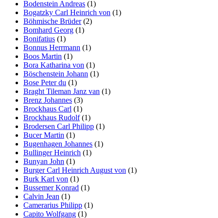
Bodenstein Andreas
(1)
Bogatzky Carl Heinrich von
(1)
Böhmische Brüder
(2)
Bomhard Georg
(1)
Bonifatius
(1)
Bonnus Herrmann
(1)
Boos Martin
(1)
Bora Katharina von
(1)
Böschenstein Johann
(1)
Bose Peter du
(1)
Braght Tileman Janz van
(1)
Brenz Johannes
(3)
Brockhaus Carl
(1)
Brockhaus Rudolf
(1)
Brodersen Carl Philipp
(1)
Bucer Martin
(1)
Bugenhagen Johannes
(1)
Bullinger Heinrich
(1)
Bunyan John
(1)
Burger Carl Heinrich August von
(1)
Burk Karl von
(1)
Bussemer Konrad
(1)
Calvin Jean
(1)
Camerarius Philipp
(1)
Capito Wolfgang
(1)