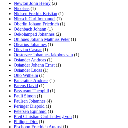
Newton John Henry
(2)
Nicolaas
(1)
Nielsen Fredrik Kristian
(1)
Nitzsch Carl Immanuel
(1)
Oberlin Johann Friedrich
(1)
Odenbach Johann
(1)
Oekolampad Johannes
(2)
Ohlhues Johann Matthias Peter
(1)
Olearius Johannes
(1)
Olevian Caspar
(1)
Oosterzee Johannes Jakobus van
(1)
Osiander Andreas
(1)
Osiander Johann Ernst
(1)
Osiander Lucas
(1)
Otto Wilhelm
(1)
Pancratius Andreas
(1)
Pareus David
(1)
Passavant Theophil
(1)
Pauli Simon
(1)
Paulsen Johannes
(4)
Peringer Diepold
(1)
Petersen Eginhard
(1)
Pfeil Christian Carl Ludwig von
(1)
Philipps Dirk
(1)
Pischoon Friedrich August
(1)