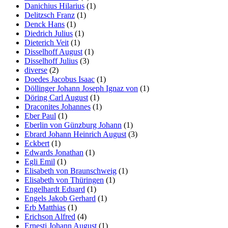
Danichius Hilarius
(1)
Delitzsch Franz
(1)
Denck Hans
(1)
Diedrich Julius
(1)
Dieterich Veit
(1)
Disselhoff August
(1)
Disselhoff Julius
(3)
diverse
(2)
Doedes Jacobus Isaac
(1)
Döllinger Johann Joseph Ignaz von
(1)
Döring Carl August
(1)
Draconites Johannes
(1)
Eber Paul
(1)
Eberlin von Günzburg Johann
(1)
Ebrard Johann Heinrich August
(3)
Eckbert
(1)
Edwards Jonathan
(1)
Egli Emil
(1)
Elisabeth von Braunschweig
(1)
Elisabeth von Thüringen
(1)
Engelhardt Eduard
(1)
Engels Jakob Gerhard
(1)
Erb Matthias
(1)
Erichson Alfred
(4)
Ernesti Johann August
(1)