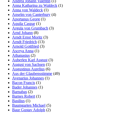
Andreä Johann Valentin
(1)
Anna Katharina zu Waldeck
(1)
Anna von Waldeck
(1)
Anselm von Canterbury
(4)
Aportanus Georg
(1)
Aquila Caspar
(1)
Argula von Grumbach
(3)
Arnd Johann
(8)
Arndt Ernst Moritz
(3)
Arndt Friedrich
(13)
Arnold Gottfried
(3)
Asceya Anna
(1)
Athanasius
(2)
Auberlen Karl August
(3)
August von Sachsen
(1)
Augustinus Aurelius
(6)
Aus der Glaubensstimme
(49)
Avenarius Johannes
(1)
Bacon Francis
(1)
Bader Johannes
(1)
Barnabas
(2)
Barnes Robert
(1)
Basilius
(1)
Baumgarten Michael
(5)
Baur Gustav Adolph
(2)