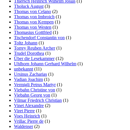
Thiersch Heinrich Wilhelm Josias
(1)
Tholuck August
(3)
Thomas von Celano
(2)
Thomas von Imbroich
(1)
Thomas von Kempen
(1)
Thomas von Westen
(1)
Thomasius Gottfried
(1)
Tischendorf Constantin von
(1)
Toltz Johann
(1)
Torrey Reuben Archer
(1)
Trudel Dorothea
(1)
Über die Lesekammer
(12)
Uhlhorn Johann Gerhard Wilhelm
(1)
unbekannt
(11)
Ursinus Zacharias
(1)
Vadian Joachim
(1)
Vermigli Petrus Martyr
(1)
Viebahn Christine von
(1)
Viebahn Georg von
(1)
Vilmar Friedrich Christian
(1)
Vinet Alexandre
(2)
Viret Pierre
(1)
Voes Heinrich
(1)
Vrillac Pierre de
(1)
Waldenser
(2)