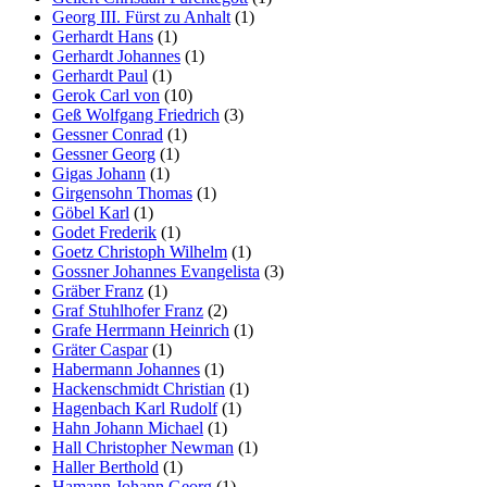
Georg III. Fürst zu Anhalt
(1)
Gerhardt Hans
(1)
Gerhardt Johannes
(1)
Gerhardt Paul
(1)
Gerok Carl von
(10)
Geß Wolfgang Friedrich
(3)
Gessner Conrad
(1)
Gessner Georg
(1)
Gigas Johann
(1)
Girgensohn Thomas
(1)
Göbel Karl
(1)
Godet Frederik
(1)
Goetz Christoph Wilhelm
(1)
Gossner Johannes Evangelista
(3)
Gräber Franz
(1)
Graf Stuhlhofer Franz
(2)
Grafe Herrmann Heinrich
(1)
Gräter Caspar
(1)
Habermann Johannes
(1)
Hackenschmidt Christian
(1)
Hagenbach Karl Rudolf
(1)
Hahn Johann Michael
(1)
Hall Christopher Newman
(1)
Haller Berthold
(1)
Hamann Johann Georg
(1)