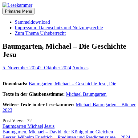
Zum
christliche Bücher zum kostenlosen Download
Inhalt
Primäres Menü
Lesekammer
springen
Sammeldownload
Impressum, Datenschutz und Nutzungsrechte
Zum Thema Urheberrecht
Baumgarten, Michael – Die Geschichte
Jesu
5. November 2024
2. Oktober 2024
Andreas
Downloads:
Baumgarten, Michael – Geschichte Jesu, Die
Texte in der Glaubensstimme:
Michael Baumgarten
Weitere Texte in der Lesekammer:
Michael Baumgarten – Bücher
2023
Post Views:
72
Baumgarten Michael
Jesus
Beitragsnavigation
Baumgarten, Michael – David, der König ohne Gleichen
Besser, Wilhelm Friedrich – Predigten und Predigtauszüge – 2024