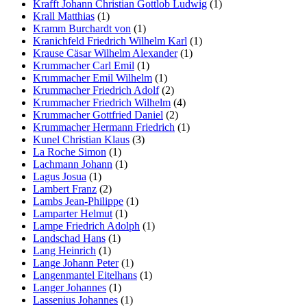
Krafft Johann Christian Gottlob Ludwig
(1)
Krall Matthias
(1)
Kramm Burchardt von
(1)
Kranichfeld Friedrich Wilhelm Karl
(1)
Krause Cäsar Wilhelm Alexander
(1)
Krummacher Carl Emil
(1)
Krummacher Emil Wilhelm
(1)
Krummacher Friedrich Adolf
(2)
Krummacher Friedrich Wilhelm
(4)
Krummacher Gottfried Daniel
(2)
Krummacher Hermann Friedrich
(1)
Kunel Christian Klaus
(3)
La Roche Simon
(1)
Lachmann Johann
(1)
Lagus Josua
(1)
Lambert Franz
(2)
Lambs Jean-Philippe
(1)
Lamparter Helmut
(1)
Lampe Friedrich Adolph
(1)
Landschad Hans
(1)
Lang Heinrich
(1)
Lange Johann Peter
(1)
Langenmantel Eitelhans
(1)
Langer Johannes
(1)
Lassenius Johannes
(1)