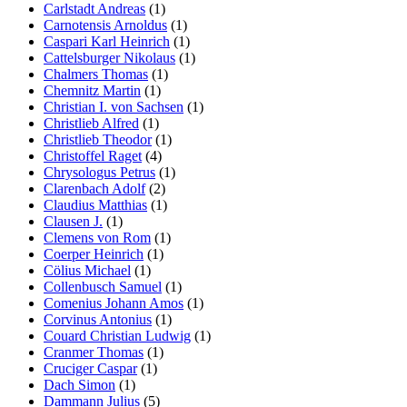
Carlstadt Andreas
(1)
Carnotensis Arnoldus
(1)
Caspari Karl Heinrich
(1)
Cattelsburger Nikolaus
(1)
Chalmers Thomas
(1)
Chemnitz Martin
(1)
Christian I. von Sachsen
(1)
Christlieb Alfred
(1)
Christlieb Theodor
(1)
Christoffel Raget
(4)
Chrysologus Petrus
(1)
Clarenbach Adolf
(2)
Claudius Matthias
(1)
Clausen J.
(1)
Clemens von Rom
(1)
Coerper Heinrich
(1)
Cölius Michael
(1)
Collenbusch Samuel
(1)
Comenius Johann Amos
(1)
Corvinus Antonius
(1)
Couard Christian Ludwig
(1)
Cranmer Thomas
(1)
Cruciger Caspar
(1)
Dach Simon
(1)
Dammann Julius
(5)