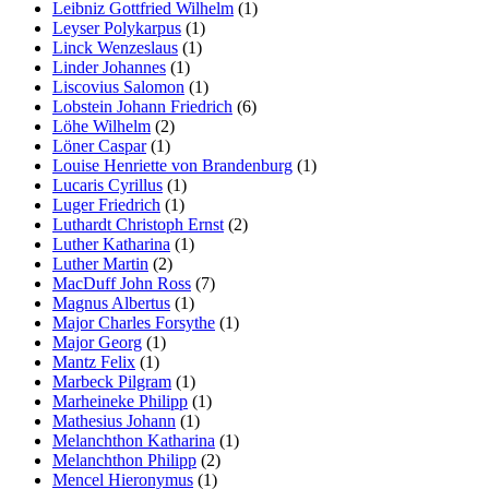
Leibniz Gottfried Wilhelm
(1)
Leyser Polykarpus
(1)
Linck Wenzeslaus
(1)
Linder Johannes
(1)
Liscovius Salomon
(1)
Lobstein Johann Friedrich
(6)
Löhe Wilhelm
(2)
Löner Caspar
(1)
Louise Henriette von Brandenburg
(1)
Lucaris Cyrillus
(1)
Luger Friedrich
(1)
Luthardt Christoph Ernst
(2)
Luther Katharina
(1)
Luther Martin
(2)
MacDuff John Ross
(7)
Magnus Albertus
(1)
Major Charles Forsythe
(1)
Major Georg
(1)
Mantz Felix
(1)
Marbeck Pilgram
(1)
Marheineke Philipp
(1)
Mathesius Johann
(1)
Melanchthon Katharina
(1)
Melanchthon Philipp
(2)
Mencel Hieronymus
(1)