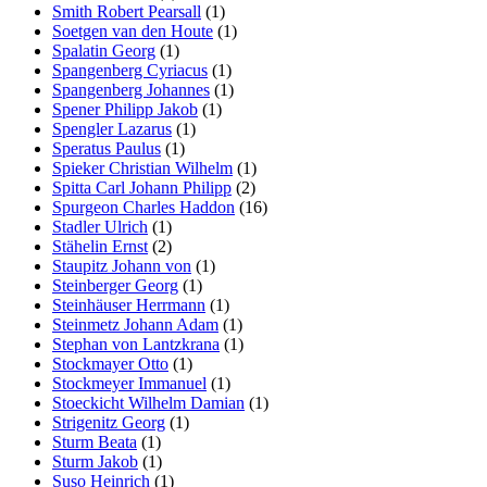
Smith Robert Pearsall
(1)
Soetgen van den Houte
(1)
Spalatin Georg
(1)
Spangenberg Cyriacus
(1)
Spangenberg Johannes
(1)
Spener Philipp Jakob
(1)
Spengler Lazarus
(1)
Speratus Paulus
(1)
Spieker Christian Wilhelm
(1)
Spitta Carl Johann Philipp
(2)
Spurgeon Charles Haddon
(16)
Stadler Ulrich
(1)
Stähelin Ernst
(2)
Staupitz Johann von
(1)
Steinberger Georg
(1)
Steinhäuser Herrmann
(1)
Steinmetz Johann Adam
(1)
Stephan von Lantzkrana
(1)
Stockmayer Otto
(1)
Stockmeyer Immanuel
(1)
Stoeckicht Wilhelm Damian
(1)
Strigenitz Georg
(1)
Sturm Beata
(1)
Sturm Jakob
(1)
Suso Heinrich
(1)