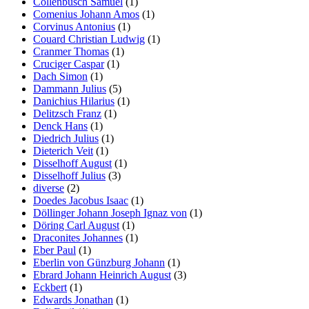
Collenbusch Samuel
(1)
Comenius Johann Amos
(1)
Corvinus Antonius
(1)
Couard Christian Ludwig
(1)
Cranmer Thomas
(1)
Cruciger Caspar
(1)
Dach Simon
(1)
Dammann Julius
(5)
Danichius Hilarius
(1)
Delitzsch Franz
(1)
Denck Hans
(1)
Diedrich Julius
(1)
Dieterich Veit
(1)
Disselhoff August
(1)
Disselhoff Julius
(3)
diverse
(2)
Doedes Jacobus Isaac
(1)
Döllinger Johann Joseph Ignaz von
(1)
Döring Carl August
(1)
Draconites Johannes
(1)
Eber Paul
(1)
Eberlin von Günzburg Johann
(1)
Ebrard Johann Heinrich August
(3)
Eckbert
(1)
Edwards Jonathan
(1)