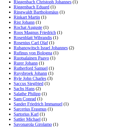
Riggenbach Christoph Johannes
(1)
Riggenbach Eduard
(1)
Ringwaldt Bartholomäus
(1)
Rinkart Martin
(1)
Rist Johann
(1)
Rochat Auguste
(1)
Roos Magnus Friedrich
(1)
Rosenblatt Wibrandis
(1)
Rosenius Carl Olaf
(1)
Rubanowitsch Israel Johannes
(2)
Rufinus von Bologna
(1)
Ruotsalainen Paavo
(1)
Rurer Johann
(1)
Rutherford Samuel
(1)
Ruysbroek Johann
(1)
Ryle John Charles
(3)
Saccus Siegfried
(1)
Sachs Hans
(2)
Salathe Philipp
(1)
Sam Conrad
(1)
Sander Friedrich Immanuel
(1)
Sarcerius Erasmus
(1)
Sartorius Karl
(1)
Sattler Michael
(1)
Savonarola Girolamo
(1)