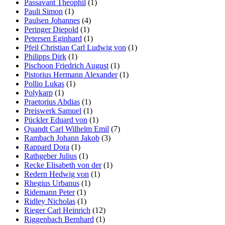
Passavant Theophil
(1)
Pauli Simon
(1)
Paulsen Johannes
(4)
Peringer Diepold
(1)
Petersen Eginhard
(1)
Pfeil Christian Carl Ludwig von
(1)
Philipps Dirk
(1)
Pischoon Friedrich August
(1)
Pistorius Hermann Alexander
(1)
Pollio Lukas
(1)
Polykarp
(1)
Praetorius Abdias
(1)
Preiswerk Samuel
(1)
Pückler Eduard von
(1)
Quandt Carl Wilhelm Emil
(7)
Rambach Johann Jakob
(3)
Rappard Dora
(1)
Rathgeber Julius
(1)
Recke Elisabeth von der
(1)
Redern Hedwig von
(1)
Rhegius Urbanus
(1)
Ridemann Peter
(1)
Ridley Nicholas
(1)
Rieger Carl Heinrich
(12)
Riggenbach Bernhard
(1)