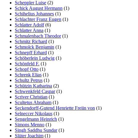
Scheppler Luise
(2)
Schick August Hermann
(1)
Schihelius Johannes
(1)
Schlachter Franz Eugen
(1)
Schlatter Adolf
(6)
Schlatter Anna
(1)
Schmalenbach Theodor
(1)
Schmitz Richard
(1)
Schmolck Benjamin
(1)
Schnepff Erhard
(1)
Schöberlein Ludwig
(1)
Schönfeld F.
(1)
Schopf Otto
(1)
Schrenk Elias
(1)
Schultz Petrus
(1)
Schützin Katharina
(2)
Schwenkfeld Caspar
(1)
Scriver Christian
(1)
Scultetus Abraham
(1)
Seckendorff-Gutend Henriette Freiin von
(1)
Selneccer Nikolaus
(1)
Sengelmann Heinrich
(1)
Simons Menno
(1)
Singh Saddhu Sundar
(1)
Slüter Joachim
(1)