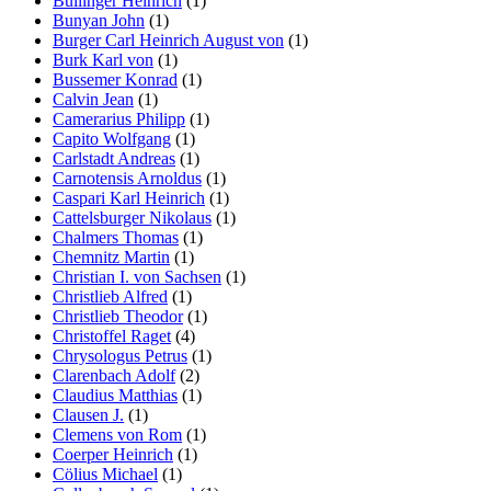
Bullinger Heinrich
(1)
Bunyan John
(1)
Burger Carl Heinrich August von
(1)
Burk Karl von
(1)
Bussemer Konrad
(1)
Calvin Jean
(1)
Camerarius Philipp
(1)
Capito Wolfgang
(1)
Carlstadt Andreas
(1)
Carnotensis Arnoldus
(1)
Caspari Karl Heinrich
(1)
Cattelsburger Nikolaus
(1)
Chalmers Thomas
(1)
Chemnitz Martin
(1)
Christian I. von Sachsen
(1)
Christlieb Alfred
(1)
Christlieb Theodor
(1)
Christoffel Raget
(4)
Chrysologus Petrus
(1)
Clarenbach Adolf
(2)
Claudius Matthias
(1)
Clausen J.
(1)
Clemens von Rom
(1)
Coerper Heinrich
(1)
Cölius Michael
(1)