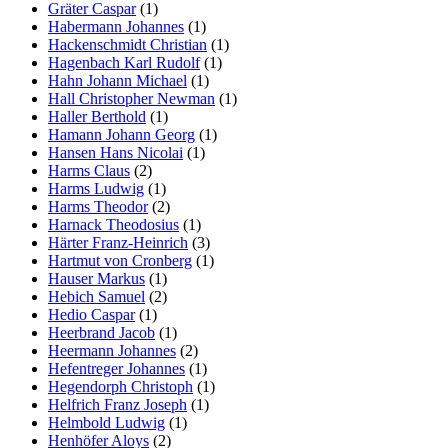
Gräter Caspar
(1)
Habermann Johannes
(1)
Hackenschmidt Christian
(1)
Hagenbach Karl Rudolf
(1)
Hahn Johann Michael
(1)
Hall Christopher Newman
(1)
Haller Berthold
(1)
Hamann Johann Georg
(1)
Hansen Hans Nicolai
(1)
Harms Claus
(2)
Harms Ludwig
(1)
Harms Theodor
(2)
Harnack Theodosius
(1)
Härter Franz-Heinrich
(3)
Hartmut von Cronberg
(1)
Hauser Markus
(1)
Hebich Samuel
(2)
Hedio Caspar
(1)
Heerbrand Jacob
(1)
Heermann Johannes
(2)
Hefentreger Johannes
(1)
Hegendorph Christoph
(1)
Helfrich Franz Joseph
(1)
Helmbold Ludwig
(1)
Henhöfer Aloys
(2)