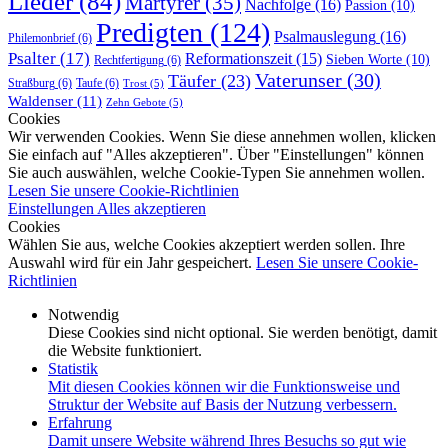
Lieder
(84)
Märtyrer
(35)
Nachfolge
(16)
Passion
(10)
Predigten
(124)
Psalmauslegung
(16)
Philemonbrief
(6)
Psalter
(17)
Reformationszeit
(15)
Sieben Worte
(10)
Rechtfertigung
(6)
Vaterunser
(30)
Täufer
(23)
Straßburg
(6)
Taufe
(6)
Trost
(5)
Waldenser
(11)
Zehn Gebote
(5)
Cookies
Wir verwenden Cookies. Wenn Sie diese annehmen wollen, klicken
Sie einfach auf "Alles akzeptieren". Über "Einstellungen" können
Sie auch auswählen, welche Cookie-Typen Sie annehmen wollen.
Lesen Sie unsere Cookie-Richtlinien
Einstellungen
Alles akzeptieren
Cookies
Wählen Sie aus, welche Cookies akzeptiert werden sollen. Ihre
Auswahl wird für ein Jahr gespeichert.
Lesen Sie unsere Cookie-
Richtlinien
Notwendig
Diese Cookies sind nicht optional. Sie werden benötigt, damit
die Website funktioniert.
Statistik
Mit diesen Cookies können wir die Funktionsweise und
Struktur der Website auf Basis der Nutzung verbessern.
Erfahrung
Damit unsere Website während Ihres Besuchs so gut wie