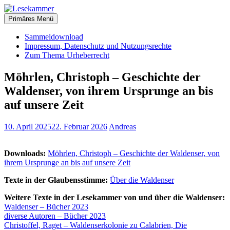
Zum
christliche Bücher zum kostenlosen Download
Inhalt
Primäres Menü
Lesekammer
springen
Sammeldownload
Impressum, Datenschutz und Nutzungsrechte
Zum Thema Urheberrecht
Möhrlen, Christoph – Geschichte der
Waldenser, von ihrem Ursprunge an bis
auf unsere Zeit
10. April 2025
22. Februar 2026
Andreas
Downloads:
Möhrlen, Christoph – Geschichte der Waldenser, von
ihrem Ursprunge an bis auf unsere Zeit
Texte in der Glaubensstimme:
Über die Waldenser
Weitere Texte in der Lesekammer von und über die Waldenser:
Waldenser – Bücher 2023
diverse Autoren – Bücher 2023
Christoffel, Raget – Waldenserkolonie zu Calabrien, Die