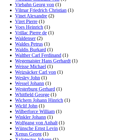
Viebahn Georg von
(1)
Vilmar Friedrich Christian
(1)
Vinet Alexandre
(2)
Viret Pierre
(1)
Voes Heinrich
(1)
Vrillac Pierre de
(1)
Waldenser
(2)
Waldes Petrus
(1)
Waldis Burkard
(1)
Walther Carl Ferdinand
(1)
Wegemaister Hans Gerhardt
(1)
Weisse Michael
(1)
Weizsäcker Carl von
(1)
Wesley John
(1)
Wessel Johann
(1)
Westerburg Gerhard
(1)
Whitfield George
(1)
Wichern Johann Hinrich
(1)
Wiclif John
(1)
Wilberforce William
(1)
Winkler Johann
(1)
Wolfgang von Anhalt
(1)
Wünsche Ernst Levin
(1)
Xenus Georg
(1)
Xylotectus Johann
(1)