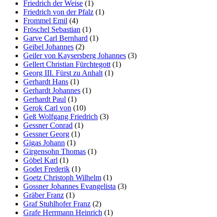
Friedrich der Weise
(1)
Friedrich von der Pfalz
(1)
Frommel Emil
(4)
Fröschel Sebastian
(1)
Garve Carl Bernhard
(1)
Geibel Johannes
(2)
Geiler von Kaysersberg Johannes
(3)
Gellert Christian Fürchtegott
(1)
Georg III. Fürst zu Anhalt
(1)
Gerhardt Hans
(1)
Gerhardt Johannes
(1)
Gerhardt Paul
(1)
Gerok Carl von
(10)
Geß Wolfgang Friedrich
(3)
Gessner Conrad
(1)
Gessner Georg
(1)
Gigas Johann
(1)
Girgensohn Thomas
(1)
Göbel Karl
(1)
Godet Frederik
(1)
Goetz Christoph Wilhelm
(1)
Gossner Johannes Evangelista
(3)
Gräber Franz
(1)
Graf Stuhlhofer Franz
(2)
Grafe Herrmann Heinrich
(1)