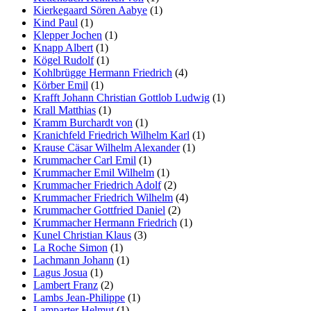
Kierkegaard Sören Aabye
(1)
Kind Paul
(1)
Klepper Jochen
(1)
Knapp Albert
(1)
Kögel Rudolf
(1)
Kohlbrügge Hermann Friedrich
(4)
Körber Emil
(1)
Krafft Johann Christian Gottlob Ludwig
(1)
Krall Matthias
(1)
Kramm Burchardt von
(1)
Kranichfeld Friedrich Wilhelm Karl
(1)
Krause Cäsar Wilhelm Alexander
(1)
Krummacher Carl Emil
(1)
Krummacher Emil Wilhelm
(1)
Krummacher Friedrich Adolf
(2)
Krummacher Friedrich Wilhelm
(4)
Krummacher Gottfried Daniel
(2)
Krummacher Hermann Friedrich
(1)
Kunel Christian Klaus
(3)
La Roche Simon
(1)
Lachmann Johann
(1)
Lagus Josua
(1)
Lambert Franz
(2)
Lambs Jean-Philippe
(1)
Lamparter Helmut
(1)