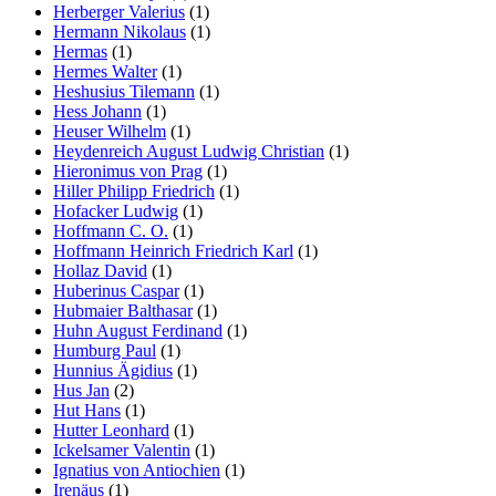
Herberger Valerius
(1)
Hermann Nikolaus
(1)
Hermas
(1)
Hermes Walter
(1)
Heshusius Tilemann
(1)
Hess Johann
(1)
Heuser Wilhelm
(1)
Heydenreich August Ludwig Christian
(1)
Hieronimus von Prag
(1)
Hiller Philipp Friedrich
(1)
Hofacker Ludwig
(1)
Hoffmann C. O.
(1)
Hoffmann Heinrich Friedrich Karl
(1)
Hollaz David
(1)
Huberinus Caspar
(1)
Hubmaier Balthasar
(1)
Huhn August Ferdinand
(1)
Humburg Paul
(1)
Hunnius Ägidius
(1)
Hus Jan
(2)
Hut Hans
(1)
Hutter Leonhard
(1)
Ickelsamer Valentin
(1)
Ignatius von Antiochien
(1)
Irenäus
(1)