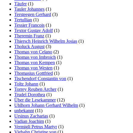
Täufer
(1)
Tauler Johannes
(1)
Tersteegen Gerhard
(3)
Tertullian
(1)
Tessier Francois
(1)
Textor Gustav Adolf
(1)
Theremin Franz
(1)
Thiersch Heinrich Wilhelm Josias
(1)
Tholuck August
(3)
Thomas von Celano
(2)
Thomas von Imbroich
(1)
Thomas von Kempen
(1)
Thomas von Westen
(1)
Thomasius Gottfried
(1)
Tischendorf Constantin von
(1)
Toltz Johann
(1)
Torrey Reuben Archer
(1)
Trudel Dorothea
(1)
Über die Lesekammer
(12)
Uhlhorn Johann Gerhard Wilhelm
(1)
unbekannt
(11)
Ursinus Zacharias
(1)
Vadian Joachim
(1)
Vermigli Petrus Martyr
(1)
Viebahn Christine von
(1)