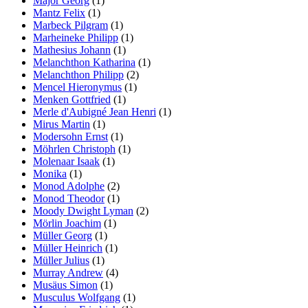
Major Georg
(1)
Mantz Felix
(1)
Marbeck Pilgram
(1)
Marheineke Philipp
(1)
Mathesius Johann
(1)
Melanchthon Katharina
(1)
Melanchthon Philipp
(2)
Mencel Hieronymus
(1)
Menken Gottfried
(1)
Merle d'Aubigné Jean Henri
(1)
Mirus Martin
(1)
Modersohn Ernst
(1)
Möhrlen Christoph
(1)
Molenaar Isaak
(1)
Monika
(1)
Monod Adolphe
(2)
Monod Theodor
(1)
Moody Dwight Lyman
(2)
Mörlin Joachim
(1)
Müller Georg
(1)
Müller Heinrich
(1)
Müller Julius
(1)
Murray Andrew
(4)
Musäus Simon
(1)
Musculus Wolfgang
(1)