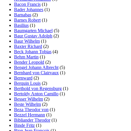
Bacon Francis
(1)
Bader Johannes
(1)
Barnabas
(2)
Barnes Robert
(1)
Basilius
(1)
Baumgarten Michael
(5)
Baur Gustav Adolph
(2)
Baur Wilhelm
(1)
Baxter Richard
(2)
Beck Johann Tobias
(4)
Behm Martin
(1)
Bender Leopold
(2)
Bengel Johann Albrecht
(5)
Bernhard von Clairvaux
(1)
Bernward
(2)
Berquin Louis
(2)
Berthold von Regensburg
(1)
Bertoldy Anton Camillo
(1)
Besser Wilhelm
(2)
Beste Wilhelm
(2)
Beza Theodor von
(1)
Bezzel Hermann
(1)
Bibliander Theodor
(1)
Binde Fritz
(1)
Bion Jean Francois
(1)