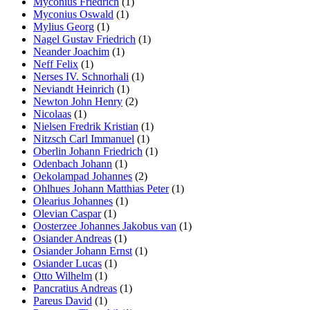
Myconius Friedrich
(1)
Myconius Oswald
(1)
Mylius Georg
(1)
Nagel Gustav Friedrich
(1)
Neander Joachim
(1)
Neff Felix
(1)
Nerses IV. Schnorhali
(1)
Neviandt Heinrich
(1)
Newton John Henry
(2)
Nicolaas
(1)
Nielsen Fredrik Kristian
(1)
Nitzsch Carl Immanuel
(1)
Oberlin Johann Friedrich
(1)
Odenbach Johann
(1)
Oekolampad Johannes
(2)
Ohlhues Johann Matthias Peter
(1)
Olearius Johannes
(1)
Olevian Caspar
(1)
Oosterzee Johannes Jakobus van
(1)
Osiander Andreas
(1)
Osiander Johann Ernst
(1)
Osiander Lucas
(1)
Otto Wilhelm
(1)
Pancratius Andreas
(1)
Pareus David
(1)