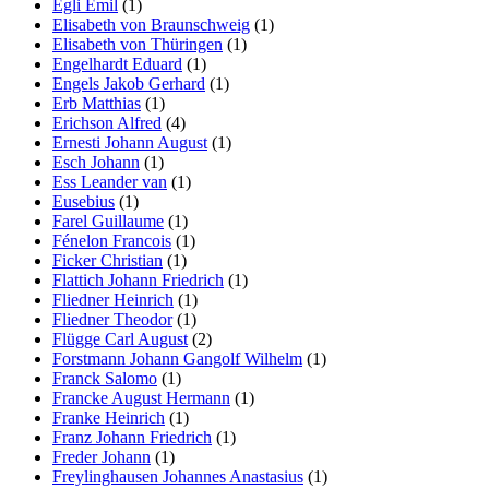
Egli Emil
(1)
Elisabeth von Braunschweig
(1)
Elisabeth von Thüringen
(1)
Engelhardt Eduard
(1)
Engels Jakob Gerhard
(1)
Erb Matthias
(1)
Erichson Alfred
(4)
Ernesti Johann August
(1)
Esch Johann
(1)
Ess Leander van
(1)
Eusebius
(1)
Farel Guillaume
(1)
Fénelon Francois
(1)
Ficker Christian
(1)
Flattich Johann Friedrich
(1)
Fliedner Heinrich
(1)
Fliedner Theodor
(1)
Flügge Carl August
(2)
Forstmann Johann Gangolf Wilhelm
(1)
Franck Salomo
(1)
Francke August Hermann
(1)
Franke Heinrich
(1)
Franz Johann Friedrich
(1)
Freder Johann
(1)
Freylinghausen Johannes Anastasius
(1)