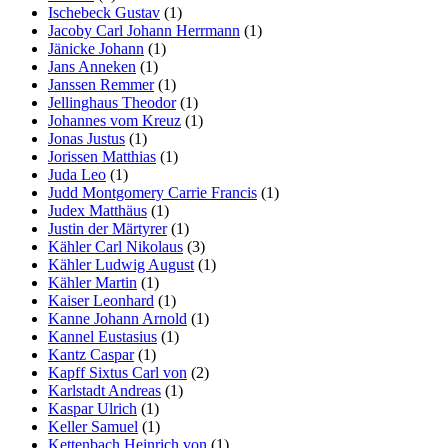
Ischebeck Gustav
(1)
Jacoby Carl Johann Herrmann
(1)
Jänicke Johann
(1)
Jans Anneken
(1)
Janssen Remmer
(1)
Jellinghaus Theodor
(1)
Johannes vom Kreuz
(1)
Jonas Justus
(1)
Jorissen Matthias
(1)
Juda Leo
(1)
Judd Montgomery Carrie Francis
(1)
Judex Matthäus
(1)
Justin der Märtyrer
(1)
Kähler Carl Nikolaus
(3)
Kähler Ludwig August
(1)
Kähler Martin
(1)
Kaiser Leonhard
(1)
Kanne Johann Arnold
(1)
Kannel Eustasius
(1)
Kantz Caspar
(1)
Kapff Sixtus Carl von
(2)
Karlstadt Andreas
(1)
Kaspar Ulrich
(1)
Keller Samuel
(1)
Kettenbach Heinrich von
(1)