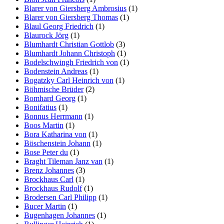
Blarer von Giersberg Ambrosius
(1)
Blarer von Giersberg Thomas
(1)
Blaul Georg Friedrich
(1)
Blaurock Jörg
(1)
Blumhardt Christian Gottlob
(3)
Blumhardt Johann Christoph
(1)
Bodelschwingh Friedrich von
(1)
Bodenstein Andreas
(1)
Bogatzky Carl Heinrich von
(1)
Böhmische Brüder
(2)
Bomhard Georg
(1)
Bonifatius
(1)
Bonnus Herrmann
(1)
Boos Martin
(1)
Bora Katharina von
(1)
Böschenstein Johann
(1)
Bose Peter du
(1)
Braght Tileman Janz van
(1)
Brenz Johannes
(3)
Brockhaus Carl
(1)
Brockhaus Rudolf
(1)
Brodersen Carl Philipp
(1)
Bucer Martin
(1)
Bugenhagen Johannes
(1)