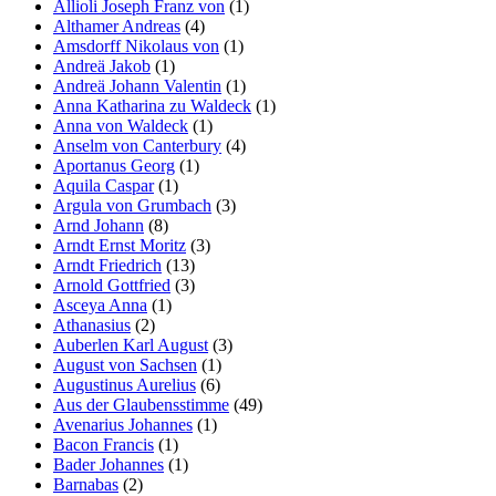
Allioli Joseph Franz von
(1)
Althamer Andreas
(4)
Amsdorff Nikolaus von
(1)
Andreä Jakob
(1)
Andreä Johann Valentin
(1)
Anna Katharina zu Waldeck
(1)
Anna von Waldeck
(1)
Anselm von Canterbury
(4)
Aportanus Georg
(1)
Aquila Caspar
(1)
Argula von Grumbach
(3)
Arnd Johann
(8)
Arndt Ernst Moritz
(3)
Arndt Friedrich
(13)
Arnold Gottfried
(3)
Asceya Anna
(1)
Athanasius
(2)
Auberlen Karl August
(3)
August von Sachsen
(1)
Augustinus Aurelius
(6)
Aus der Glaubensstimme
(49)
Avenarius Johannes
(1)
Bacon Francis
(1)
Bader Johannes
(1)
Barnabas
(2)