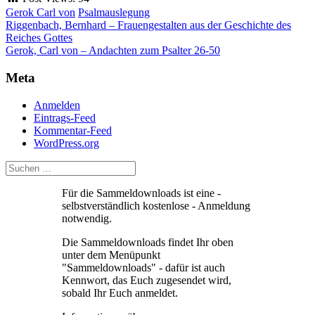
Gerok Carl von
Psalmauslegung
Beitragsnavigation
Riggenbach, Bernhard – Frauengestalten aus der Geschichte des
Reiches Gottes
Gerok, Carl von – Andachten zum Psalter 26-50
Meta
Anmelden
Eintrags-Feed
Kommentar-Feed
WordPress.org
Für die Sammeldownloads ist eine -
selbstverständlich kostenlose - Anmeldung
notwendig.
Die Sammeldownloads findet Ihr oben
unter dem Menüpunkt
"Sammeldownloads" - dafür ist auch
Kennwort, das Euch zugesendet wird,
sobald Ihr Euch anmeldet.