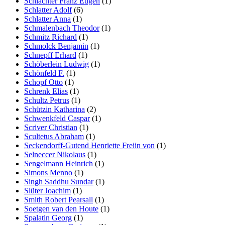
Schlachter Franz Eugen
(1)
Schlatter Adolf
(6)
Schlatter Anna
(1)
Schmalenbach Theodor
(1)
Schmitz Richard
(1)
Schmolck Benjamin
(1)
Schnepff Erhard
(1)
Schöberlein Ludwig
(1)
Schönfeld F.
(1)
Schopf Otto
(1)
Schrenk Elias
(1)
Schultz Petrus
(1)
Schützin Katharina
(2)
Schwenkfeld Caspar
(1)
Scriver Christian
(1)
Scultetus Abraham
(1)
Seckendorff-Gutend Henriette Freiin von
(1)
Selneccer Nikolaus
(1)
Sengelmann Heinrich
(1)
Simons Menno
(1)
Singh Saddhu Sundar
(1)
Slüter Joachim
(1)
Smith Robert Pearsall
(1)
Soetgen van den Houte
(1)
Spalatin Georg
(1)