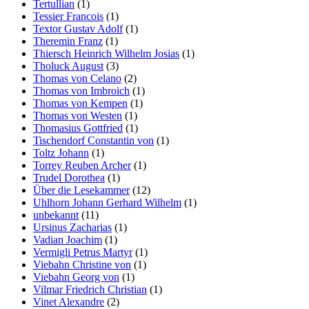
Tertullian
(1)
Tessier Francois
(1)
Textor Gustav Adolf
(1)
Theremin Franz
(1)
Thiersch Heinrich Wilhelm Josias
(1)
Tholuck August
(3)
Thomas von Celano
(2)
Thomas von Imbroich
(1)
Thomas von Kempen
(1)
Thomas von Westen
(1)
Thomasius Gottfried
(1)
Tischendorf Constantin von
(1)
Toltz Johann
(1)
Torrey Reuben Archer
(1)
Trudel Dorothea
(1)
Über die Lesekammer
(12)
Uhlhorn Johann Gerhard Wilhelm
(1)
unbekannt
(11)
Ursinus Zacharias
(1)
Vadian Joachim
(1)
Vermigli Petrus Martyr
(1)
Viebahn Christine von
(1)
Viebahn Georg von
(1)
Vilmar Friedrich Christian
(1)
Vinet Alexandre
(2)