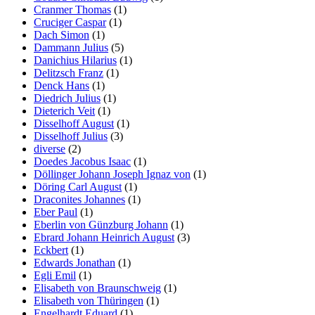
Cranmer Thomas
(1)
Cruciger Caspar
(1)
Dach Simon
(1)
Dammann Julius
(5)
Danichius Hilarius
(1)
Delitzsch Franz
(1)
Denck Hans
(1)
Diedrich Julius
(1)
Dieterich Veit
(1)
Disselhoff August
(1)
Disselhoff Julius
(3)
diverse
(2)
Doedes Jacobus Isaac
(1)
Döllinger Johann Joseph Ignaz von
(1)
Döring Carl August
(1)
Draconites Johannes
(1)
Eber Paul
(1)
Eberlin von Günzburg Johann
(1)
Ebrard Johann Heinrich August
(3)
Eckbert
(1)
Edwards Jonathan
(1)
Egli Emil
(1)
Elisabeth von Braunschweig
(1)
Elisabeth von Thüringen
(1)
Engelhardt Eduard
(1)