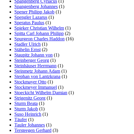
Spangenberg Cyriacus
(1)
Spangenberg Johannes
(1)
Spener Philipp Jakob
(1)
Spengler Lazarus
(1)
Speratus Paulus
(1)
Spieker Christian Wilhelm
(1)
Spitta Carl Johann Philipp
(2)
Spurgeon Charles Haddon
(16)
Stadler Ulrich
(1)
Stähelin Ernst
(2)
Staupitz Johann von
(1)
Steinberger Georg
(1)
Steinhäuser Herrmann
(1)
Steinmetz Johann Adam
(1)
Stephan von Lantzkrana
(1)
Stockmayer Otto
(1)
Stockmeyer Immanuel
(1)
Stoeckicht Wilhelm Damian
(1)
Strigenitz Georg
(1)
Sturm Beata
(1)
Sturm Jakob
(1)
Suso Heinrich
(1)
Täufer
(1)
Tauler Johannes
(1)
Tersteegen Gerhard
(3)