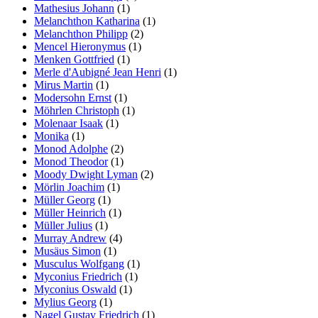
Mathesius Johann
(1)
Melanchthon Katharina
(1)
Melanchthon Philipp
(2)
Mencel Hieronymus
(1)
Menken Gottfried
(1)
Merle d'Aubigné Jean Henri
(1)
Mirus Martin
(1)
Modersohn Ernst
(1)
Möhrlen Christoph
(1)
Molenaar Isaak
(1)
Monika
(1)
Monod Adolphe
(2)
Monod Theodor
(1)
Moody Dwight Lyman
(2)
Mörlin Joachim
(1)
Müller Georg
(1)
Müller Heinrich
(1)
Müller Julius
(1)
Murray Andrew
(4)
Musäus Simon
(1)
Musculus Wolfgang
(1)
Myconius Friedrich
(1)
Myconius Oswald
(1)
Mylius Georg
(1)
Nagel Gustav Friedrich
(1)