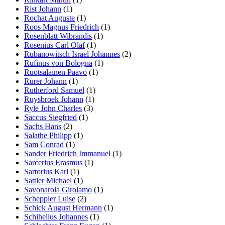
Rist Johann
(1)
Rochat Auguste
(1)
Roos Magnus Friedrich
(1)
Rosenblatt Wibrandis
(1)
Rosenius Carl Olaf
(1)
Rubanowitsch Israel Johannes
(2)
Rufinus von Bologna
(1)
Ruotsalainen Paavo
(1)
Rurer Johann
(1)
Rutherford Samuel
(1)
Ruysbroek Johann
(1)
Ryle John Charles
(3)
Saccus Siegfried
(1)
Sachs Hans
(2)
Salathe Philipp
(1)
Sam Conrad
(1)
Sander Friedrich Immanuel
(1)
Sarcerius Erasmus
(1)
Sartorius Karl
(1)
Sattler Michael
(1)
Savonarola Girolamo
(1)
Scheppler Luise
(2)
Schick August Hermann
(1)
Schihelius Johannes
(1)