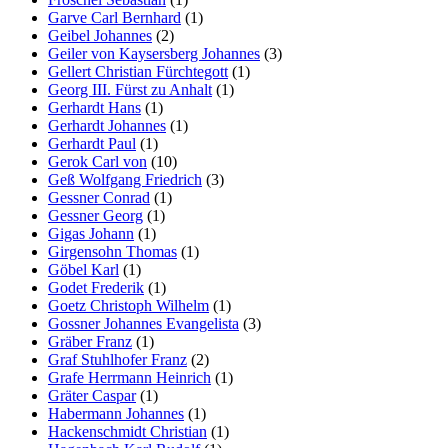
Garve Carl Bernhard
(1)
Geibel Johannes
(2)
Geiler von Kaysersberg Johannes
(3)
Gellert Christian Fürchtegott
(1)
Georg III. Fürst zu Anhalt
(1)
Gerhardt Hans
(1)
Gerhardt Johannes
(1)
Gerhardt Paul
(1)
Gerok Carl von
(10)
Geß Wolfgang Friedrich
(3)
Gessner Conrad
(1)
Gessner Georg
(1)
Gigas Johann
(1)
Girgensohn Thomas
(1)
Göbel Karl
(1)
Godet Frederik
(1)
Goetz Christoph Wilhelm
(1)
Gossner Johannes Evangelista
(3)
Gräber Franz
(1)
Graf Stuhlhofer Franz
(2)
Grafe Herrmann Heinrich
(1)
Gräter Caspar
(1)
Habermann Johannes
(1)
Hackenschmidt Christian
(1)