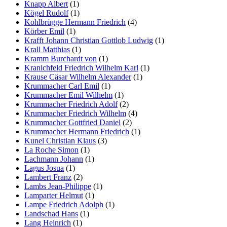
Knapp Albert
(1)
Kögel Rudolf
(1)
Kohlbrügge Hermann Friedrich
(4)
Körber Emil
(1)
Krafft Johann Christian Gottlob Ludwig
(1)
Krall Matthias
(1)
Kramm Burchardt von
(1)
Kranichfeld Friedrich Wilhelm Karl
(1)
Krause Cäsar Wilhelm Alexander
(1)
Krummacher Carl Emil
(1)
Krummacher Emil Wilhelm
(1)
Krummacher Friedrich Adolf
(2)
Krummacher Friedrich Wilhelm
(4)
Krummacher Gottfried Daniel
(2)
Krummacher Hermann Friedrich
(1)
Kunel Christian Klaus
(3)
La Roche Simon
(1)
Lachmann Johann
(1)
Lagus Josua
(1)
Lambert Franz
(2)
Lambs Jean-Philippe
(1)
Lamparter Helmut
(1)
Lampe Friedrich Adolph
(1)
Landschad Hans
(1)
Lang Heinrich
(1)