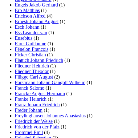
Engels Jakob Gerhard
(1)
Erb Matthias
(1)
Erichson Alfred
(4)
Ernesti Johann August
(1)
Esch Johann
(1)
Ess Leander van
(1)
Eusebius
(1)
Farel Guillaume
(1)
Fénelon Francois
(1)
Ficker Christian
(1)
Flattich Johann Friedrich
(1)
Fliedner Heinrich
(1)
Fliedner Theodor
(1)
Flügge Carl August
(2)
Forstmann Johann Gangolf Wilhelm
(1)
Franck Salomo
(1)
Francke August Hermann
(1)
Franke Heinrich
(1)
Franz Johann Friedrich
(1)
Freder Johann
(1)
Freylinghausen Johannes Anastasius
(1)
Friedrich der Weise
(1)
Friedrich von der Pfalz
(1)
Frommel Emil
(4)
Fröschel Sebastian
(1)