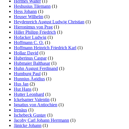
Hermes Walter
(1)
Heshusius Tilemann
(1)
Hess Johann
(1)
Heuser Wilhelm
(1)
Heydenreich August Ludwig Christian
(1)
Hieronimus von Prag
(1)
Hiller Philipp Friedrich
(1)
Hofacker Ludwig
(1)
Hoffmann C. O.
(1)
Hoffmann Heinrich Friedrich Karl
(1)
Hollaz David
(1)
Huberinus Caspar
(1)
Hubmaier Balthasar
(1)
Huhn August Ferdinand
(1)
Humburg Paul
(1)
Hunnius Ägidius
(1)
Hus Jan
(2)
Hut Hans
(1)
Hutter Leonhard
(1)
Ickelsamer Valentin
(1)
Ignatius von Antiochien
(1)
Irenäus
(1)
Ischebeck Gustav
(1)
Jacoby Carl Johann Herrmann
(1)
Jänicke Johann
(1)