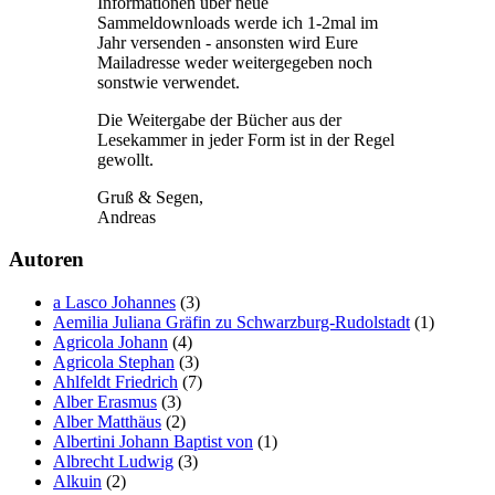
Informationen über neue
Sammeldownloads werde ich 1-2mal im
Jahr versenden - ansonsten wird Eure
Mailadresse weder weitergegeben noch
sonstwie verwendet.
Die Weitergabe der Bücher aus der
Lesekammer in jeder Form ist in der Regel
gewollt.
Gruß & Segen,
Andreas
Autoren
a Lasco Johannes
(3)
Aemilia Juliana Gräfin zu Schwarzburg-Rudolstadt
(1)
Agricola Johann
(4)
Agricola Stephan
(3)
Ahlfeldt Friedrich
(7)
Alber Erasmus
(3)
Alber Matthäus
(2)
Albertini Johann Baptist von
(1)
Albrecht Ludwig
(3)
Alkuin
(2)