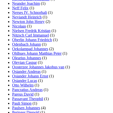
Neander Joachim
(1)
Neff Felix
(1)
Nerses IV. Schnorhali
(1)
Neviandt Heinrich
(1)
Newton John Henry
(2)
Nicolaas
(1)
Nielsen Fredrik Kristian
(1)
Nitzsch Carl Immanuel
(1)
Oberlin Johann Friedrich
(1)
Odenbach Johann
(1)
Oekolampad Johannes
(2)
Ohlhues Johann Matthias Peter
(1)
Olearius Johannes
(1)
Olevian Caspar
(1)
Oosterzee Johannes Jakobus van
(1)
Osiander Andreas
(1)
Osiander Johann Ernst
(1)
Osiander Lucas
(1)
Otto Wilhelm
(1)
Pancratius Andreas
(1)
Pareus David
(1)
Passavant Theophil
(1)
Pauli Simon
(1)
Paulsen Johannes
(4)
Peringer Diepold
(1)