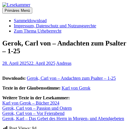
Zum
christliche Bücher zum kostenlosen Download
Inhalt
Primäres Menü
Lesekammer
springen
Sammeldownload
Impressum, Datenschutz und Nutzungsrechte
Zum Thema Urheberrecht
Gerok, Carl von – Andachten zum Psalter
– 1-25
28. April 2025
22. April 2025
Andreas
Downloads:
Gerok, Carl von – Andachten zum Psalter – 1-25
Texte in der Glaubensstimme:
Karl von Gerok
Weitere Texte in der Lesekammer:
Karl von Gerok – Bücher 2024
Gerok, Carl von – Passion und Ostern
Gerok, Carl von – Vor Feierabend
Gerok, Karl – Das Gebet des Herrn in Morgen- und Abendgebeten
Post Views:
94