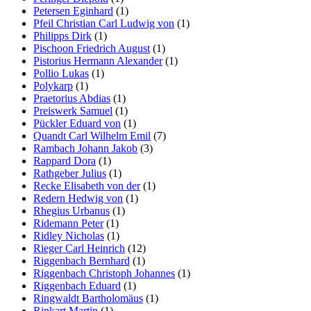
Petersen Eginhard
(1)
Pfeil Christian Carl Ludwig von
(1)
Philipps Dirk
(1)
Pischoon Friedrich August
(1)
Pistorius Hermann Alexander
(1)
Pollio Lukas
(1)
Polykarp
(1)
Praetorius Abdias
(1)
Preiswerk Samuel
(1)
Pückler Eduard von
(1)
Quandt Carl Wilhelm Emil
(7)
Rambach Johann Jakob
(3)
Rappard Dora
(1)
Rathgeber Julius
(1)
Recke Elisabeth von der
(1)
Redern Hedwig von
(1)
Rhegius Urbanus
(1)
Ridemann Peter
(1)
Ridley Nicholas
(1)
Rieger Carl Heinrich
(12)
Riggenbach Bernhard
(1)
Riggenbach Christoph Johannes
(1)
Riggenbach Eduard
(1)
Ringwaldt Bartholomäus
(1)
Rinkart Martin
(1)