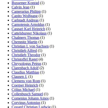
Bussemer Konrad
(1)
Calvin Jean
(1)
Camerarius Philipp
(1)
Capito Wolfgang
(1)
Carlstadt Andreas
(1)
Carnotensis Arnoldus
(1)
Caspari Karl Heinrich
(1)
Cattelsburger Nikolaus
(1)
Chalmers Thomas
(1)
Chemnitz Martin
(1)
Christian I. von Sachsen
(1)
Christlieb Alfred
(1)
Christlieb Theodor
(1)
Christoffel Raget
(4)
Chrysologus Petrus
(1)
Clarenbach Adolf
(2)
Claudius Matthias
(1)
Clausen J.
(1)
Clemens von Rom
(1)
Coerper Heinrich
(1)
Cölius Michael
(1)
Collenbusch Samuel
(1)
Comenius Johann Amos
(1)
Corvinus Antonius
(1)
Couard Christian Ludwig
(1)