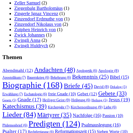
Zeller Samuel
(2)
Ziegenbalg Bartholomäus
(1)
Zingerle Ignaz Vincenz
(1)
Zinzendorf Erdmuthe von
(1)
Zinzendorf Nikolaus von
(2)
Zutphen Heinrich von
(1)
Zwick Johannes
(1)
Zwingli Anna
(2)
Zwingli Huldrych
(2)
Themen
Andachten
(48)
Abendmahl
(12)
Apologie
(8)
Apologetik
(6)
Bekenntnis
(25)
Bibel
(15)
Apostolikum
(7)
Bauernkrieg
(6)
Bekehrung
(6)
Biographie
(168)
Briefe
(45)
David
(8)
Dekalog
(5)
Gebete
(33)
Gebet
(12)
freie Gnade
(10)
Erwählung
(7)
Eschatologie
(6)
Gnade
(17)
Jesus
(19)
Heiliger Geist
(9)
Heiligung
(6)
Gesetz
(5)
Heilung
(5)
Katechismus
(39)
Kirchenordnung
(9)
Kirchenjahr
(7)
Liebe
(6)
Lieder
(84)
Märtyrer
(35)
Nachfolge
(16)
Passion
(10)
Predigten
(124)
Psalmauslegung
(16)
Philemonbrief
(6)
Psalter
(17)
Reformationszeit
(15)
Sieben Worte
(10)
Rechtfertigung
(6)