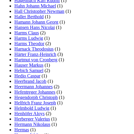
Hagenbach Karl Rudolf
(1)
Hahn Johann Michael
(1)
Hall Christopher Newman
(1)
Haller Berthold
(1)
Hamann Johann Georg
(1)
Hansen Hans Nicolai
(1)
Harms Claus
(2)
Harms Ludwig
(1)
Harms Theodor
(2)
Harnack Theodosius
(1)
Härter Franz-Heinrich
(3)
Hartmut von Cronberg
(1)
Hauser Markus
(1)
Hebich Samuel
(2)
Hedio Caspar
(1)
Heerbrand Jacob
(1)
Heermann Johannes
(2)
Hefentreger Johannes
(1)
Hegendorph Christoph
(1)
Helfrich Franz Joseph
(1)
Helmbold Ludwig
(1)
Henhöfer Aloys
(2)
Herberger Valerius
(1)
Hermann Nikolaus
(1)
Hermas
(1)