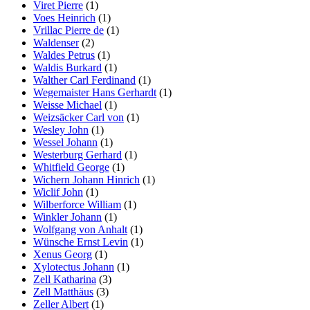
Viret Pierre
(1)
Voes Heinrich
(1)
Vrillac Pierre de
(1)
Waldenser
(2)
Waldes Petrus
(1)
Waldis Burkard
(1)
Walther Carl Ferdinand
(1)
Wegemaister Hans Gerhardt
(1)
Weisse Michael
(1)
Weizsäcker Carl von
(1)
Wesley John
(1)
Wessel Johann
(1)
Westerburg Gerhard
(1)
Whitfield George
(1)
Wichern Johann Hinrich
(1)
Wiclif John
(1)
Wilberforce William
(1)
Winkler Johann
(1)
Wolfgang von Anhalt
(1)
Wünsche Ernst Levin
(1)
Xenus Georg
(1)
Xylotectus Johann
(1)
Zell Katharina
(3)
Zell Matthäus
(3)
Zeller Albert
(1)