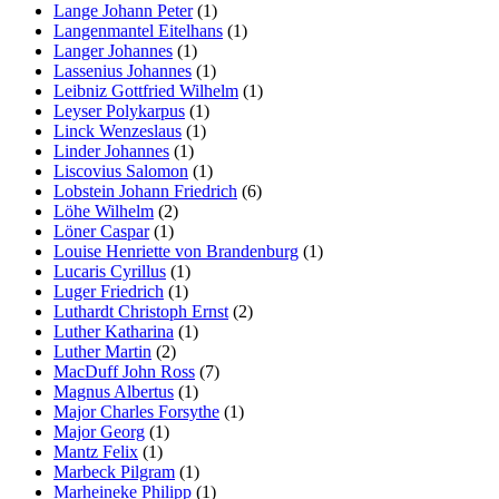
Lange Johann Peter
(1)
Langenmantel Eitelhans
(1)
Langer Johannes
(1)
Lassenius Johannes
(1)
Leibniz Gottfried Wilhelm
(1)
Leyser Polykarpus
(1)
Linck Wenzeslaus
(1)
Linder Johannes
(1)
Liscovius Salomon
(1)
Lobstein Johann Friedrich
(6)
Löhe Wilhelm
(2)
Löner Caspar
(1)
Louise Henriette von Brandenburg
(1)
Lucaris Cyrillus
(1)
Luger Friedrich
(1)
Luthardt Christoph Ernst
(2)
Luther Katharina
(1)
Luther Martin
(2)
MacDuff John Ross
(7)
Magnus Albertus
(1)
Major Charles Forsythe
(1)
Major Georg
(1)
Mantz Felix
(1)
Marbeck Pilgram
(1)
Marheineke Philipp
(1)