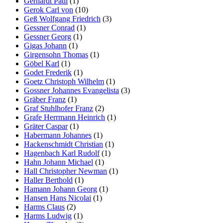
Gerhardt Paul
(1)
Gerok Carl von
(10)
Geß Wolfgang Friedrich
(3)
Gessner Conrad
(1)
Gessner Georg
(1)
Gigas Johann
(1)
Girgensohn Thomas
(1)
Göbel Karl
(1)
Godet Frederik
(1)
Goetz Christoph Wilhelm
(1)
Gossner Johannes Evangelista
(3)
Gräber Franz
(1)
Graf Stuhlhofer Franz
(2)
Grafe Herrmann Heinrich
(1)
Gräter Caspar
(1)
Habermann Johannes
(1)
Hackenschmidt Christian
(1)
Hagenbach Karl Rudolf
(1)
Hahn Johann Michael
(1)
Hall Christopher Newman
(1)
Haller Berthold
(1)
Hamann Johann Georg
(1)
Hansen Hans Nicolai
(1)
Harms Claus
(2)
Harms Ludwig
(1)