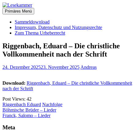
Zum
christliche Bücher zum kostenlosen Download
Inhalt
Primäres Menü
Lesekammer
springen
Sammeldownload
Impressum, Datenschutz und Nutzungsrechte
Zum Thema Urheberrecht
Riggenbach, Eduard – Die christliche
Vollkommenheit nach der Schrift
24. Dezember 2025
23. November 2025
Andreas
Download:
Riggenbach, Eduard – Die christliche Vollkommenheit
nach der Schrift
Post Views:
42
Riggenbach Eduard
Nachfolge
Beitragsnavigation
Böhmische Brüder – Lieder
Franck, Salomo – Lieder
Meta