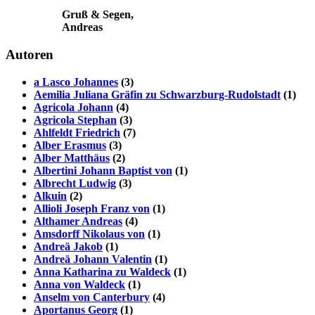
Gruß & Segen,
Andreas
Autoren
a Lasco Johannes
(3)
Aemilia Juliana Gräfin zu Schwarzburg-Rudolstadt
(1)
Agricola Johann
(4)
Agricola Stephan
(3)
Ahlfeldt Friedrich
(7)
Alber Erasmus
(3)
Alber Matthäus
(2)
Albertini Johann Baptist von
(1)
Albrecht Ludwig
(3)
Alkuin
(2)
Allioli Joseph Franz von
(1)
Althamer Andreas
(4)
Amsdorff Nikolaus von
(1)
Andreä Jakob
(1)
Andreä Johann Valentin
(1)
Anna Katharina zu Waldeck
(1)
Anna von Waldeck
(1)
Anselm von Canterbury
(4)
Aportanus Georg
(1)