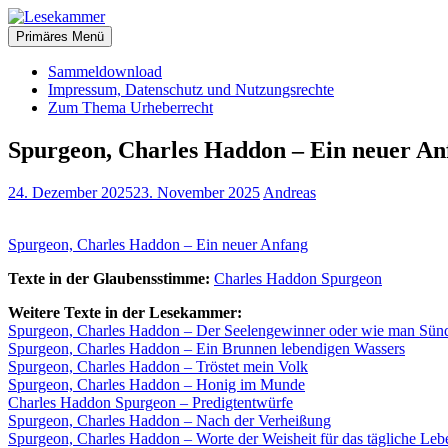
Zum
christliche Bücher zum kostenlosen Download
Inhalt
Primäres Menü
Lesekammer
springen
Sammeldownload
Impressum, Datenschutz und Nutzungsrechte
Zum Thema Urheberrecht
Spurgeon, Charles Haddon – Ein neuer An
24. Dezember 2025
23. November 2025
Andreas
Spurgeon, Charles Haddon – Ein neuer Anfang
Texte in der Glaubensstimme:
Charles Haddon Spurgeon
Weitere Texte in der Lesekammer:
Spurgeon, Charles Haddon – Der Seelengewinner oder wie man Sünd
Spurgeon, Charles Haddon – Ein Brunnen lebendigen Wassers
Spurgeon, Charles Haddon – Tröstet mein Volk
Spurgeon, Charles Haddon – Honig im Munde
Charles Haddon Spurgeon – Predigtentwürfe
Spurgeon, Charles Haddon – Nach der Verheißung
Spurgeon, Charles Haddon – Worte der Weisheit für das tägliche Leb