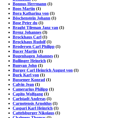
Bonnus Herrmann
(1)
Boos Martin
(1)
Bora Katharina von
(1)
Böschenstein Johann
(1)
Bose Peter du
(1)
Braght Tileman Janz van
(1)
Brenz Johannes
(3)
Brockhaus Carl
(1)
Brockhaus Rudolf
(1)
Brodersen Carl Philipp
(1)
Bucer Martin
(1)
Bugenhagen Johannes
(1)
Bullinger Heinrich
(1)
Bunyan John
(1)
Burger Carl Heinrich August von
(1)
Burk Karl von
(1)
Bussemer Konrad
(1)
Calvin Jean
(1)
Camerarius Philipp
(1)
Capito Wolfgang
(1)
Carlstadt Andreas
(1)
Carnotensis Arnoldus
(1)
Caspari Karl Heinrich
(1)
Cattelsburger Nikolaus
(1)
Chalmers Thomas
(1)