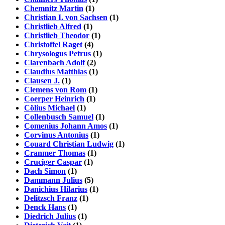
Chemnitz Martin
(1)
Christian I. von Sachsen
(1)
Christlieb Alfred
(1)
Christlieb Theodor
(1)
Christoffel Raget
(4)
Chrysologus Petrus
(1)
Clarenbach Adolf
(2)
Claudius Matthias
(1)
Clausen J.
(1)
Clemens von Rom
(1)
Coerper Heinrich
(1)
Cölius Michael
(1)
Collenbusch Samuel
(1)
Comenius Johann Amos
(1)
Corvinus Antonius
(1)
Couard Christian Ludwig
(1)
Cranmer Thomas
(1)
Cruciger Caspar
(1)
Dach Simon
(1)
Dammann Julius
(5)
Danichius Hilarius
(1)
Delitzsch Franz
(1)
Denck Hans
(1)
Diedrich Julius
(1)