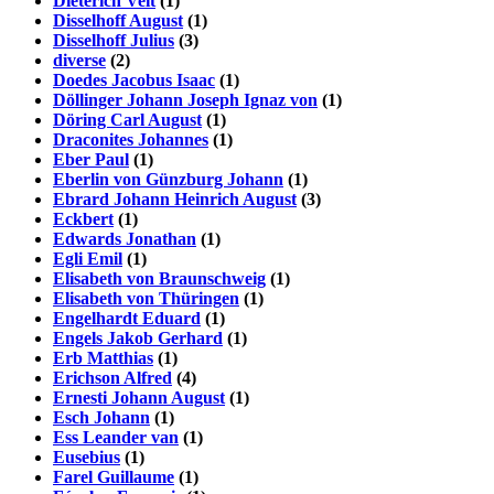
Dieterich Veit
(1)
Disselhoff August
(1)
Disselhoff Julius
(3)
diverse
(2)
Doedes Jacobus Isaac
(1)
Döllinger Johann Joseph Ignaz von
(1)
Döring Carl August
(1)
Draconites Johannes
(1)
Eber Paul
(1)
Eberlin von Günzburg Johann
(1)
Ebrard Johann Heinrich August
(3)
Eckbert
(1)
Edwards Jonathan
(1)
Egli Emil
(1)
Elisabeth von Braunschweig
(1)
Elisabeth von Thüringen
(1)
Engelhardt Eduard
(1)
Engels Jakob Gerhard
(1)
Erb Matthias
(1)
Erichson Alfred
(4)
Ernesti Johann August
(1)
Esch Johann
(1)
Ess Leander van
(1)
Eusebius
(1)
Farel Guillaume
(1)