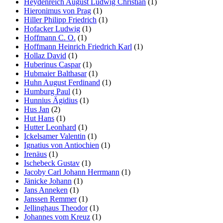
Heydenreich August Ludwig Christian
(1)
Hieronimus von Prag
(1)
Hiller Philipp Friedrich
(1)
Hofacker Ludwig
(1)
Hoffmann C. O.
(1)
Hoffmann Heinrich Friedrich Karl
(1)
Hollaz David
(1)
Huberinus Caspar
(1)
Hubmaier Balthasar
(1)
Huhn August Ferdinand
(1)
Humburg Paul
(1)
Hunnius Ägidius
(1)
Hus Jan
(2)
Hut Hans
(1)
Hutter Leonhard
(1)
Ickelsamer Valentin
(1)
Ignatius von Antiochien
(1)
Irenäus
(1)
Ischebeck Gustav
(1)
Jacoby Carl Johann Herrmann
(1)
Jänicke Johann
(1)
Jans Anneken
(1)
Janssen Remmer
(1)
Jellinghaus Theodor
(1)
Johannes vom Kreuz
(1)