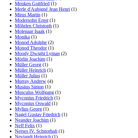
Menken Gottfried
(1)
Merle d'Aubigné Jean Henri
(1)
Mirus Martin
(1)
Modersohn Ernst
(1)
Möhrlen Christoph
(1)
Molenaar Isaak
(1)
Monika
(1)
Monod Adolphe
(2)
Monod Theodor
(1)
Moody Dwight Lyman
(2)
Mörlin Joachim
(1)
Müller Georg
(1)
Müller Heinrich
(1)
Müller Julius
(1)
Murray Andrew
(4)
Musäus Simon
(1)
Musculus Wolfgang
(1)
Myconius Friedrich
(1)
Myconius Oswald
(1)
Mylius Georg
(1)
Nagel Gustav Friedrich
(1)
Neander Joachim
(1)
Neff Felix
(1)
Nerses IV. Schnorhali
(1)
Neviandt Heinrich
(1)