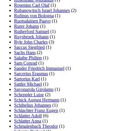
Rosenius Carl Olaf
(1)
Rubanowitsch Israel Johannes
(2)
Rufinus von Bologna
(1)
Ruotsalainen Paavo
(1)
Rurer Johann
(1)
Rutherford Samuel
(1)
Ruysbroek Johann
(1)
Ryle John Charles
(3)
Saccus Siegfried
(1)
Sachs Hans
(2)
Salathe Philipp
(1)
Sam Conrad
(1)
Sander Friedrich Immanuel
(1)
Sarcerius Erasmus
(1)
Sartorius Karl
(1)
Sattler Michael
(1)
Savonarola Girolamo
(1)
Scheppler Luise
(2)
Schick August Hermann
(1)
Schihelius Johannes
(1)
Schlachter Franz Eugen
(1)
Schlatter Adolf
(6)
Schlatter Anna
(1)
Schmalenbach Theodor
(1)