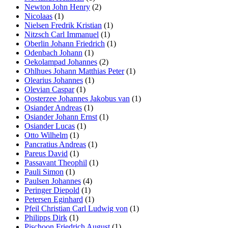
Newton John Henry
(2)
Nicolaas
(1)
Nielsen Fredrik Kristian
(1)
Nitzsch Carl Immanuel
(1)
Oberlin Johann Friedrich
(1)
Odenbach Johann
(1)
Oekolampad Johannes
(2)
Ohlhues Johann Matthias Peter
(1)
Olearius Johannes
(1)
Olevian Caspar
(1)
Oosterzee Johannes Jakobus van
(1)
Osiander Andreas
(1)
Osiander Johann Ernst
(1)
Osiander Lucas
(1)
Otto Wilhelm
(1)
Pancratius Andreas
(1)
Pareus David
(1)
Passavant Theophil
(1)
Pauli Simon
(1)
Paulsen Johannes
(4)
Peringer Diepold
(1)
Petersen Eginhard
(1)
Pfeil Christian Carl Ludwig von
(1)
Philipps Dirk
(1)
Pischoon Friedrich August
(1)