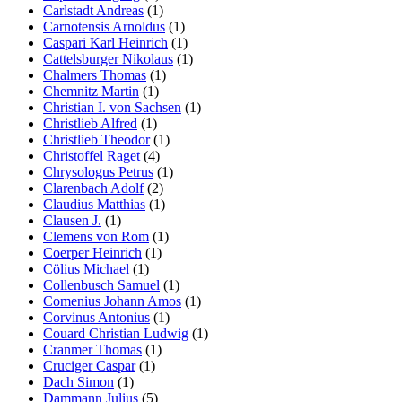
Carlstadt Andreas
(1)
Carnotensis Arnoldus
(1)
Caspari Karl Heinrich
(1)
Cattelsburger Nikolaus
(1)
Chalmers Thomas
(1)
Chemnitz Martin
(1)
Christian I. von Sachsen
(1)
Christlieb Alfred
(1)
Christlieb Theodor
(1)
Christoffel Raget
(4)
Chrysologus Petrus
(1)
Clarenbach Adolf
(2)
Claudius Matthias
(1)
Clausen J.
(1)
Clemens von Rom
(1)
Coerper Heinrich
(1)
Cölius Michael
(1)
Collenbusch Samuel
(1)
Comenius Johann Amos
(1)
Corvinus Antonius
(1)
Couard Christian Ludwig
(1)
Cranmer Thomas
(1)
Cruciger Caspar
(1)
Dach Simon
(1)
Dammann Julius
(5)