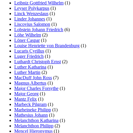
Leibniz Gottfried Wilhelm
(1)
Leyser Polykarpus
(1)
Linck Wenzeslaus
(1)
Linder Johannes
(1)
Liscovius Salomon
(1)
Lobstein Johann Friedrich
(6)
Löhe Wilhelm
(2)
Löner Caspar
(1)
Louise Henriette von Brandenburg
(1)
Lucaris Cyrillus
(1)
Luger Friedrich
(1)
Luthardt Christoph Ernst
(2)
Luther Katharina
(1)
Luther Martin
(2)
MacDuff John Ross
(7)
Magnus Albertus
(1)
Major Charles Forsythe
(1)
Major Georg
(1)
Mantz Felix
(1)
Marbeck Pilgram
(1)
Marheineke Philipp
(1)
Mathesius Johann
(1)
Melanchthon Katharina
(1)
Melanchthon Philipp
(2)
Mencel Hieronymus
(1)