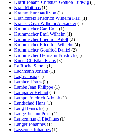
Krafft Johann Christian Gottlob Ludwig
(1)
Krall Matthias
(1)
Kramm Burchardt von
(1)
Kranichfeld Friedrich Wilhelm Karl
(1)
Krause Cäsar Wilhelm Alexander
(1)
Krummacher Carl Emil
(1)
Krummacher Emil Wilhelm
(1)
Krummacher Friedrich Adolf
(2)
Krummacher Friedrich Wilhelm
(4)
Krummacher Gottfried Daniel
(2)
Krummacher Hermann Friedrich
(1)
Kunel Christian Klaus
(3)
La Roche Simon
(1)
Lachmann Johann
(1)
Lagus Josua
(1)
Lambert Franz
(2)
Lambs Jean-Philippe
(1)
Lamparter Helmut
(1)
Lampe Friedrich Adolph
(1)
Landschad Hans
(1)
Lang Heinrich
(1)
Lange Johann Peter
(1)
Langenmantel Eitelhans
(1)
Langer Johannes
(1)
Lassenius Johannes
(1)