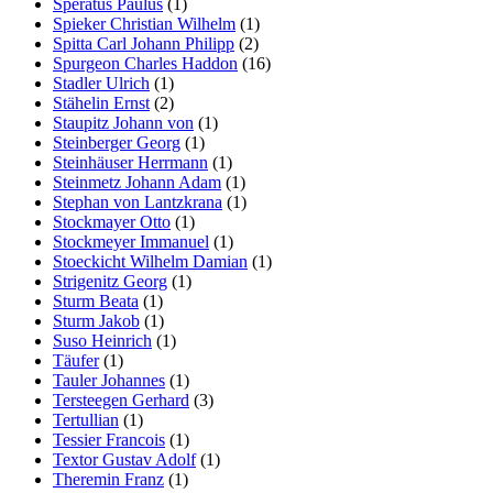
Speratus Paulus
(1)
Spieker Christian Wilhelm
(1)
Spitta Carl Johann Philipp
(2)
Spurgeon Charles Haddon
(16)
Stadler Ulrich
(1)
Stähelin Ernst
(2)
Staupitz Johann von
(1)
Steinberger Georg
(1)
Steinhäuser Herrmann
(1)
Steinmetz Johann Adam
(1)
Stephan von Lantzkrana
(1)
Stockmayer Otto
(1)
Stockmeyer Immanuel
(1)
Stoeckicht Wilhelm Damian
(1)
Strigenitz Georg
(1)
Sturm Beata
(1)
Sturm Jakob
(1)
Suso Heinrich
(1)
Täufer
(1)
Tauler Johannes
(1)
Tersteegen Gerhard
(3)
Tertullian
(1)
Tessier Francois
(1)
Textor Gustav Adolf
(1)
Theremin Franz
(1)