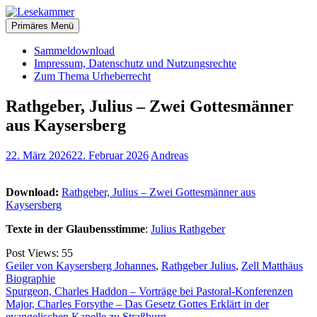
Zum
christliche Bücher zum kostenlosen Download
Inhalt
Primäres Menü
Lesekammer
springen
Sammeldownload
Impressum, Datenschutz und Nutzungsrechte
Zum Thema Urheberrecht
Rathgeber, Julius – Zwei Gottesmänner
aus Kaysersberg
22. März 2026
22. Februar 2026
Andreas
Download:
Rathgeber, Julius – Zwei Gottesmänner aus
Kaysersberg
Texte in der Glaubensstimme
:
Julius Rathgeber
Post Views:
55
Geiler von Kaysersberg Johannes
,
Rathgeber Julius
,
Zell Matthäus
Biographie
Beitragsnavigation
Spurgeon, Charles Haddon – Vorträge bei Pastoral-Konferenzen
Major, Charles Forsythe – Das Gesetz Gottes Erklärt in der
evangelischen Kapelle zu Straßburg