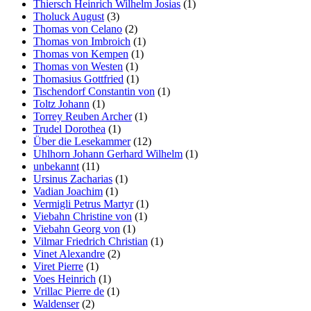
Thiersch Heinrich Wilhelm Josias
(1)
Tholuck August
(3)
Thomas von Celano
(2)
Thomas von Imbroich
(1)
Thomas von Kempen
(1)
Thomas von Westen
(1)
Thomasius Gottfried
(1)
Tischendorf Constantin von
(1)
Toltz Johann
(1)
Torrey Reuben Archer
(1)
Trudel Dorothea
(1)
Über die Lesekammer
(12)
Uhlhorn Johann Gerhard Wilhelm
(1)
unbekannt
(11)
Ursinus Zacharias
(1)
Vadian Joachim
(1)
Vermigli Petrus Martyr
(1)
Viebahn Christine von
(1)
Viebahn Georg von
(1)
Vilmar Friedrich Christian
(1)
Vinet Alexandre
(2)
Viret Pierre
(1)
Voes Heinrich
(1)
Vrillac Pierre de
(1)
Waldenser
(2)