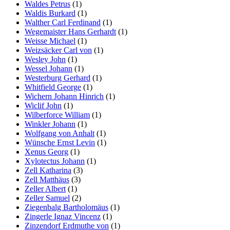
Waldes Petrus
(1)
Waldis Burkard
(1)
Walther Carl Ferdinand
(1)
Wegemaister Hans Gerhardt
(1)
Weisse Michael
(1)
Weizsäcker Carl von
(1)
Wesley John
(1)
Wessel Johann
(1)
Westerburg Gerhard
(1)
Whitfield George
(1)
Wichern Johann Hinrich
(1)
Wiclif John
(1)
Wilberforce William
(1)
Winkler Johann
(1)
Wolfgang von Anhalt
(1)
Wünsche Ernst Levin
(1)
Xenus Georg
(1)
Xylotectus Johann
(1)
Zell Katharina
(3)
Zell Matthäus
(3)
Zeller Albert
(1)
Zeller Samuel
(2)
Ziegenbalg Bartholomäus
(1)
Zingerle Ignaz Vincenz
(1)
Zinzendorf Erdmuthe von
(1)