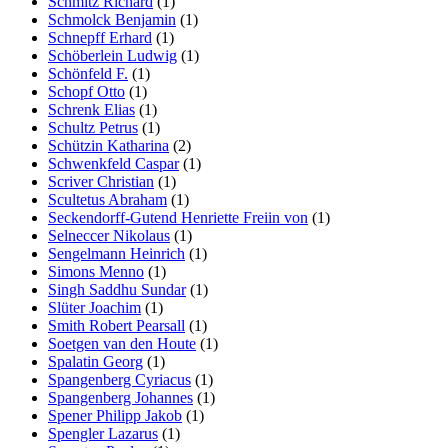
Schmitz Richard
(1)
Schmolck Benjamin
(1)
Schnepff Erhard
(1)
Schöberlein Ludwig
(1)
Schönfeld F.
(1)
Schopf Otto
(1)
Schrenk Elias
(1)
Schultz Petrus
(1)
Schützin Katharina
(2)
Schwenkfeld Caspar
(1)
Scriver Christian
(1)
Scultetus Abraham
(1)
Seckendorff-Gutend Henriette Freiin von
(1)
Selneccer Nikolaus
(1)
Sengelmann Heinrich
(1)
Simons Menno
(1)
Singh Saddhu Sundar
(1)
Slüter Joachim
(1)
Smith Robert Pearsall
(1)
Soetgen van den Houte
(1)
Spalatin Georg
(1)
Spangenberg Cyriacus
(1)
Spangenberg Johannes
(1)
Spener Philipp Jakob
(1)
Spengler Lazarus
(1)