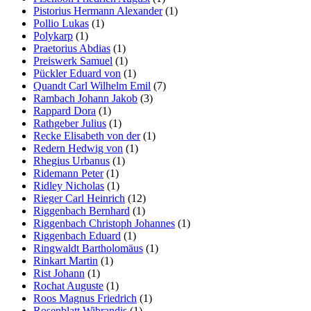
Pistorius Hermann Alexander
(1)
Pollio Lukas
(1)
Polykarp
(1)
Praetorius Abdias
(1)
Preiswerk Samuel
(1)
Pückler Eduard von
(1)
Quandt Carl Wilhelm Emil
(7)
Rambach Johann Jakob
(3)
Rappard Dora
(1)
Rathgeber Julius
(1)
Recke Elisabeth von der
(1)
Redern Hedwig von
(1)
Rhegius Urbanus
(1)
Ridemann Peter
(1)
Ridley Nicholas
(1)
Rieger Carl Heinrich
(12)
Riggenbach Bernhard
(1)
Riggenbach Christoph Johannes
(1)
Riggenbach Eduard
(1)
Ringwaldt Bartholomäus
(1)
Rinkart Martin
(1)
Rist Johann
(1)
Rochat Auguste
(1)
Roos Magnus Friedrich
(1)
Rosenblatt Wibrandis
(1)