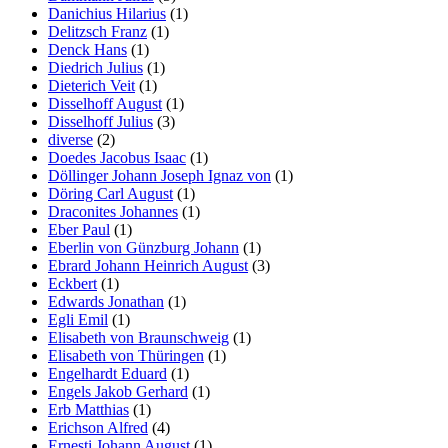
Danichius Hilarius
(1)
Delitzsch Franz
(1)
Denck Hans
(1)
Diedrich Julius
(1)
Dieterich Veit
(1)
Disselhoff August
(1)
Disselhoff Julius
(3)
diverse
(2)
Doedes Jacobus Isaac
(1)
Döllinger Johann Joseph Ignaz von
(1)
Döring Carl August
(1)
Draconites Johannes
(1)
Eber Paul
(1)
Eberlin von Günzburg Johann
(1)
Ebrard Johann Heinrich August
(3)
Eckbert
(1)
Edwards Jonathan
(1)
Egli Emil
(1)
Elisabeth von Braunschweig
(1)
Elisabeth von Thüringen
(1)
Engelhardt Eduard
(1)
Engels Jakob Gerhard
(1)
Erb Matthias
(1)
Erichson Alfred
(4)
Ernesti Johann August
(1)