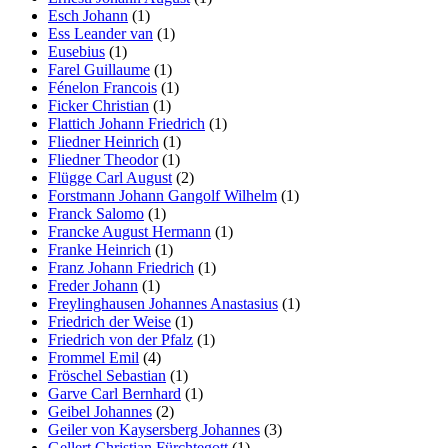
Esch Johann
(1)
Ess Leander van
(1)
Eusebius
(1)
Farel Guillaume
(1)
Fénelon Francois
(1)
Ficker Christian
(1)
Flattich Johann Friedrich
(1)
Fliedner Heinrich
(1)
Fliedner Theodor
(1)
Flügge Carl August
(2)
Forstmann Johann Gangolf Wilhelm
(1)
Franck Salomo
(1)
Francke August Hermann
(1)
Franke Heinrich
(1)
Franz Johann Friedrich
(1)
Freder Johann
(1)
Freylinghausen Johannes Anastasius
(1)
Friedrich der Weise
(1)
Friedrich von der Pfalz
(1)
Frommel Emil
(4)
Fröschel Sebastian
(1)
Garve Carl Bernhard
(1)
Geibel Johannes
(2)
Geiler von Kaysersberg Johannes
(3)
Gellert Christian Fürchtegott
(1)