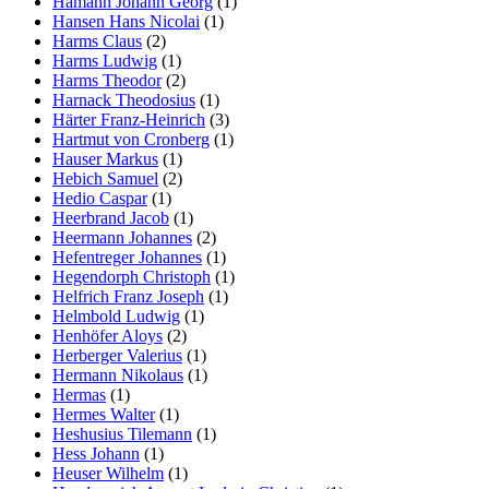
Hamann Johann Georg
(1)
Hansen Hans Nicolai
(1)
Harms Claus
(2)
Harms Ludwig
(1)
Harms Theodor
(2)
Harnack Theodosius
(1)
Härter Franz-Heinrich
(3)
Hartmut von Cronberg
(1)
Hauser Markus
(1)
Hebich Samuel
(2)
Hedio Caspar
(1)
Heerbrand Jacob
(1)
Heermann Johannes
(2)
Hefentreger Johannes
(1)
Hegendorph Christoph
(1)
Helfrich Franz Joseph
(1)
Helmbold Ludwig
(1)
Henhöfer Aloys
(2)
Herberger Valerius
(1)
Hermann Nikolaus
(1)
Hermas
(1)
Hermes Walter
(1)
Heshusius Tilemann
(1)
Hess Johann
(1)
Heuser Wilhelm
(1)