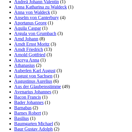
Andreä Johann Valentin
(1)
Anna Katharina zu Waldeck
(1)
Anna von Waldeck
(1)
Anselm von Canterbury
(4)
Aportanus Georg
(1)
Aquila Caspar
(1)
Argula von Grumbach
(3)
Arnd Johann
(8)
Arndt Ernst Moritz
(3)
Arndt Friedrich
(13)
Arnold Gottfried
(3)
Asceya Anna
(1)
Athanasius
(2)
Auberlen Karl August
(3)
August von Sachsen
(1)
Augustinus Aurelius
(6)
Aus der Glaubensstimme
(49)
Avenarius Johannes
(1)
Bacon Francis
(1)
Bader Johannes
(1)
Barnabas
(2)
Barnes Robert
(1)
Basilius
(1)
Baumgarten Michael
(5)
Baur Gustav Adolph
(2)