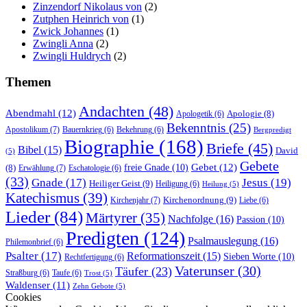
Zinzendorf Nikolaus von
(2)
Zutphen Heinrich von
(1)
Zwick Johannes
(1)
Zwingli Anna
(2)
Zwingli Huldrych
(2)
Themen
Andachten
(48)
Abendmahl
(12)
Apologie
(8)
Apologetik
(6)
Bekenntnis
(25)
Apostolikum
(7)
Bauernkrieg
(6)
Bekehrung
(6)
Bergpredigt
Biographie
(168)
Briefe
(45)
Bibel
(15)
David
(5)
Gebete
Gebet
(12)
freie Gnade
(10)
(8)
Erwählung
(7)
Eschatologie
(6)
(33)
Gnade
(17)
Jesus
(19)
Heiliger Geist
(9)
Heiligung
(6)
Heilung
(5)
Katechismus
(39)
Kirchenordnung
(9)
Kirchenjahr
(7)
Liebe
(6)
Lieder
(84)
Märtyrer
(35)
Nachfolge
(16)
Passion
(10)
Predigten
(124)
Psalmauslegung
(16)
Philemonbrief
(6)
Psalter
(17)
Reformationszeit
(15)
Sieben Worte
(10)
Rechtfertigung
(6)
Vaterunser
(30)
Täufer
(23)
Straßburg
(6)
Taufe
(6)
Trost
(5)
Waldenser
(11)
Zehn Gebote
(5)
Cookies