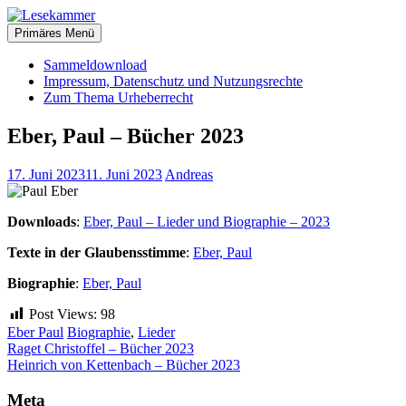
Zum
christliche Bücher zum kostenlosen Download
Inhalt
Primäres Menü
Lesekammer
springen
Sammeldownload
Impressum, Datenschutz und Nutzungsrechte
Zum Thema Urheberrecht
Eber, Paul – Bücher 2023
17. Juni 2023
11. Juni 2023
Andreas
Downloads
:
Eber, Paul – Lieder und Biographie – 2023
Texte in der Glaubensstimme
:
Eber, Paul
Biographie
:
Eber, Paul
Post Views:
98
Eber Paul
Biographie
,
Lieder
Beitragsnavigation
Raget Christoffel – Bücher 2023
Heinrich von Kettenbach – Bücher 2023
Meta