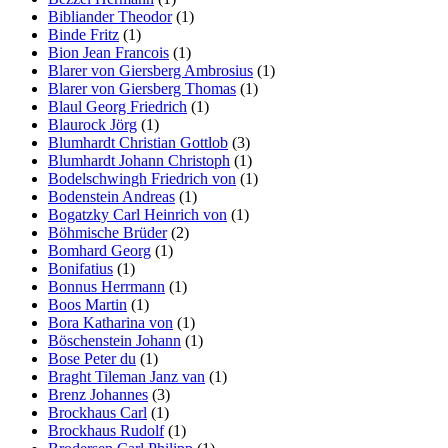
Bibliander Theodor
(1)
Binde Fritz
(1)
Bion Jean Francois
(1)
Blarer von Giersberg Ambrosius
(1)
Blarer von Giersberg Thomas
(1)
Blaul Georg Friedrich
(1)
Blaurock Jörg
(1)
Blumhardt Christian Gottlob
(3)
Blumhardt Johann Christoph
(1)
Bodelschwingh Friedrich von
(1)
Bodenstein Andreas
(1)
Bogatzky Carl Heinrich von
(1)
Böhmische Brüder
(2)
Bomhard Georg
(1)
Bonifatius
(1)
Bonnus Herrmann
(1)
Boos Martin
(1)
Bora Katharina von
(1)
Böschenstein Johann
(1)
Bose Peter du
(1)
Braght Tileman Janz van
(1)
Brenz Johannes
(3)
Brockhaus Carl
(1)
Brockhaus Rudolf
(1)