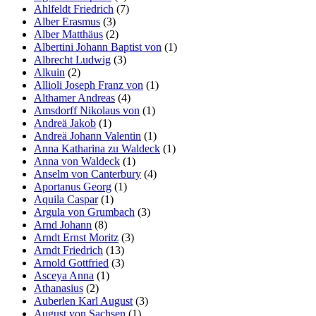
Ahlfeldt Friedrich
(7)
Alber Erasmus
(3)
Alber Matthäus
(2)
Albertini Johann Baptist von
(1)
Albrecht Ludwig
(3)
Alkuin
(2)
Allioli Joseph Franz von
(1)
Althamer Andreas
(4)
Amsdorff Nikolaus von
(1)
Andreä Jakob
(1)
Andreä Johann Valentin
(1)
Anna Katharina zu Waldeck
(1)
Anna von Waldeck
(1)
Anselm von Canterbury
(4)
Aportanus Georg
(1)
Aquila Caspar
(1)
Argula von Grumbach
(3)
Arnd Johann
(8)
Arndt Ernst Moritz
(3)
Arndt Friedrich
(13)
Arnold Gottfried
(3)
Asceya Anna
(1)
Athanasius
(2)
Auberlen Karl August
(3)
August von Sachsen
(1)