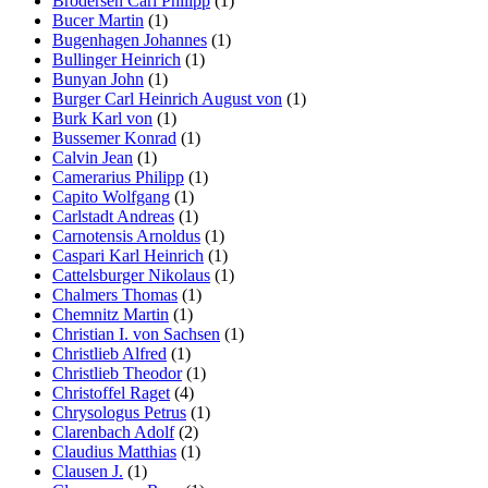
Brodersen Carl Philipp
(1)
Bucer Martin
(1)
Bugenhagen Johannes
(1)
Bullinger Heinrich
(1)
Bunyan John
(1)
Burger Carl Heinrich August von
(1)
Burk Karl von
(1)
Bussemer Konrad
(1)
Calvin Jean
(1)
Camerarius Philipp
(1)
Capito Wolfgang
(1)
Carlstadt Andreas
(1)
Carnotensis Arnoldus
(1)
Caspari Karl Heinrich
(1)
Cattelsburger Nikolaus
(1)
Chalmers Thomas
(1)
Chemnitz Martin
(1)
Christian I. von Sachsen
(1)
Christlieb Alfred
(1)
Christlieb Theodor
(1)
Christoffel Raget
(4)
Chrysologus Petrus
(1)
Clarenbach Adolf
(2)
Claudius Matthias
(1)
Clausen J.
(1)