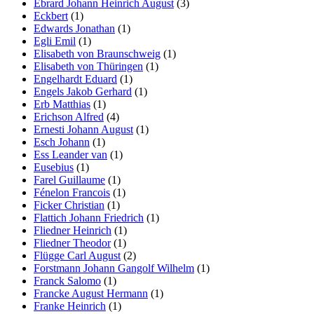
Ebrard Johann Heinrich August
(3)
Eckbert
(1)
Edwards Jonathan
(1)
Egli Emil
(1)
Elisabeth von Braunschweig
(1)
Elisabeth von Thüringen
(1)
Engelhardt Eduard
(1)
Engels Jakob Gerhard
(1)
Erb Matthias
(1)
Erichson Alfred
(4)
Ernesti Johann August
(1)
Esch Johann
(1)
Ess Leander van
(1)
Eusebius
(1)
Farel Guillaume
(1)
Fénelon Francois
(1)
Ficker Christian
(1)
Flattich Johann Friedrich
(1)
Fliedner Heinrich
(1)
Fliedner Theodor
(1)
Flügge Carl August
(2)
Forstmann Johann Gangolf Wilhelm
(1)
Franck Salomo
(1)
Francke August Hermann
(1)
Franke Heinrich
(1)