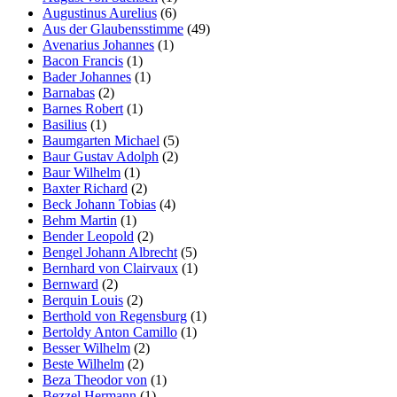
Augustinus Aurelius
(6)
Aus der Glaubensstimme
(49)
Avenarius Johannes
(1)
Bacon Francis
(1)
Bader Johannes
(1)
Barnabas
(2)
Barnes Robert
(1)
Basilius
(1)
Baumgarten Michael
(5)
Baur Gustav Adolph
(2)
Baur Wilhelm
(1)
Baxter Richard
(2)
Beck Johann Tobias
(4)
Behm Martin
(1)
Bender Leopold
(2)
Bengel Johann Albrecht
(5)
Bernhard von Clairvaux
(1)
Bernward
(2)
Berquin Louis
(2)
Berthold von Regensburg
(1)
Bertoldy Anton Camillo
(1)
Besser Wilhelm
(2)
Beste Wilhelm
(2)
Beza Theodor von
(1)
Bezzel Hermann
(1)