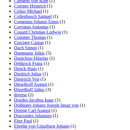
Clemens von Rom
(1)
Coerper Heinrich
(1)
Cölius Michael
(1)
Collenbusch Samuel
(1)
Comenius Johann Amos
(1)
Corvinus Antonius
(1)
Couard Christian Ludwig
(1)
Cranmer Thomas
(1)
Cruciger Caspar
(1)
Dach Simon
(1)
Dammann Julius
(5)
Danichius Hilarius
(1)
Delitzsch Franz
(1)
Denck Hans
(1)
Diedrich Julius
(1)
Dieterich Veit
(1)
Disselhoff August
(1)
Disselhoff Julius
(3)
diverse
(2)
Doedes Jacobus Isaac
(1)
Döllinger Johann Joseph Ignaz von
(1)
Döring Carl August
(1)
Draconites Johannes
(1)
Eber Paul
(1)
Eberlin von Günzburg Johann
(1)