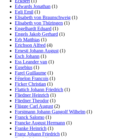
Eckbert
(1)
Edwards Jonathan
(1)
Egli Emil
(1)
Elisabeth von Braunschweig
(1)
Elisabeth von Thüringen
(1)
Engelhardt Eduard
(1)
Engels Jakob Gerhard
(1)
Erb Matthias
(1)
Erichson Alfred
(4)
Ernesti Johann August
(1)
Esch Johann
(1)
Ess Leander van
(1)
Eusebius
(1)
Farel Guillaume
(1)
Fénelon Francois
(1)
Ficker Christian
(1)
Flattich Johann Friedrich
(1)
Fliedner Heinrich
(1)
Fliedner Theodor
(1)
Flügge Carl August
(2)
Forstmann Johann Gangolf Wilhelm
(1)
Franck Salomo
(1)
Francke August Hermann
(1)
Franke Heinrich
(1)
Franz Johann Friedrich
(1)