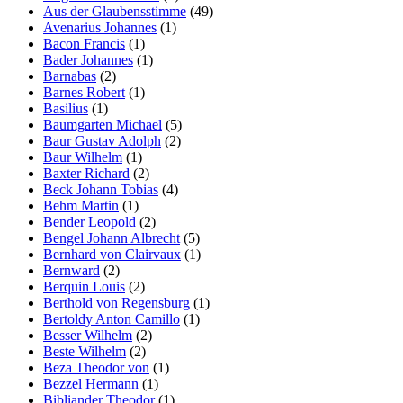
Aus der Glaubensstimme
(49)
Avenarius Johannes
(1)
Bacon Francis
(1)
Bader Johannes
(1)
Barnabas
(2)
Barnes Robert
(1)
Basilius
(1)
Baumgarten Michael
(5)
Baur Gustav Adolph
(2)
Baur Wilhelm
(1)
Baxter Richard
(2)
Beck Johann Tobias
(4)
Behm Martin
(1)
Bender Leopold
(2)
Bengel Johann Albrecht
(5)
Bernhard von Clairvaux
(1)
Bernward
(2)
Berquin Louis
(2)
Berthold von Regensburg
(1)
Bertoldy Anton Camillo
(1)
Besser Wilhelm
(2)
Beste Wilhelm
(2)
Beza Theodor von
(1)
Bezzel Hermann
(1)
Bibliander Theodor
(1)