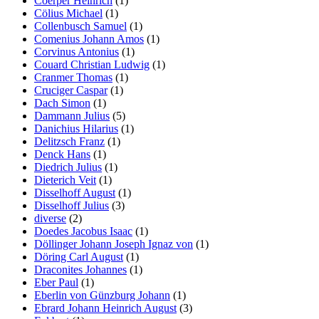
Coerper Heinrich
(1)
Cölius Michael
(1)
Collenbusch Samuel
(1)
Comenius Johann Amos
(1)
Corvinus Antonius
(1)
Couard Christian Ludwig
(1)
Cranmer Thomas
(1)
Cruciger Caspar
(1)
Dach Simon
(1)
Dammann Julius
(5)
Danichius Hilarius
(1)
Delitzsch Franz
(1)
Denck Hans
(1)
Diedrich Julius
(1)
Dieterich Veit
(1)
Disselhoff August
(1)
Disselhoff Julius
(3)
diverse
(2)
Doedes Jacobus Isaac
(1)
Döllinger Johann Joseph Ignaz von
(1)
Döring Carl August
(1)
Draconites Johannes
(1)
Eber Paul
(1)
Eberlin von Günzburg Johann
(1)
Ebrard Johann Heinrich August
(3)