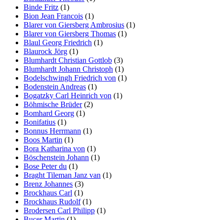
Binde Fritz
(1)
Bion Jean Francois
(1)
Blarer von Giersberg Ambrosius
(1)
Blarer von Giersberg Thomas
(1)
Blaul Georg Friedrich
(1)
Blaurock Jörg
(1)
Blumhardt Christian Gottlob
(3)
Blumhardt Johann Christoph
(1)
Bodelschwingh Friedrich von
(1)
Bodenstein Andreas
(1)
Bogatzky Carl Heinrich von
(1)
Böhmische Brüder
(2)
Bomhard Georg
(1)
Bonifatius
(1)
Bonnus Herrmann
(1)
Boos Martin
(1)
Bora Katharina von
(1)
Böschenstein Johann
(1)
Bose Peter du
(1)
Braght Tileman Janz van
(1)
Brenz Johannes
(3)
Brockhaus Carl
(1)
Brockhaus Rudolf
(1)
Brodersen Carl Philipp
(1)
Bucer Martin
(1)