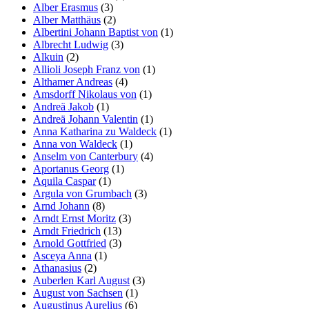
Alber Erasmus
(3)
Alber Matthäus
(2)
Albertini Johann Baptist von
(1)
Albrecht Ludwig
(3)
Alkuin
(2)
Allioli Joseph Franz von
(1)
Althamer Andreas
(4)
Amsdorff Nikolaus von
(1)
Andreä Jakob
(1)
Andreä Johann Valentin
(1)
Anna Katharina zu Waldeck
(1)
Anna von Waldeck
(1)
Anselm von Canterbury
(4)
Aportanus Georg
(1)
Aquila Caspar
(1)
Argula von Grumbach
(3)
Arnd Johann
(8)
Arndt Ernst Moritz
(3)
Arndt Friedrich
(13)
Arnold Gottfried
(3)
Asceya Anna
(1)
Athanasius
(2)
Auberlen Karl August
(3)
August von Sachsen
(1)
Augustinus Aurelius
(6)