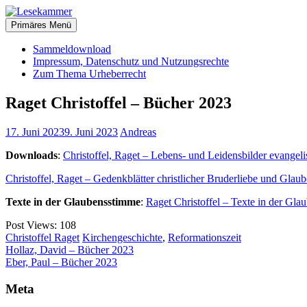
Zum
christliche Bücher zum kostenlosen Download
Inhalt
Primäres Menü
Lesekammer
springen
Sammeldownload
Impressum, Datenschutz und Nutzungsrechte
Zum Thema Urheberrecht
Raget Christoffel – Bücher 2023
17. Juni 2023
9. Juni 2023
Andreas
Downloads
:
Christoffel, Raget – Lebens- und Leidensbilder evangeli
Christoffel, Raget – Gedenkblätter christlicher Bruderliebe und Glau
Texte in der Glaubensstimme
:
Raget Christoffel – Texte in der Gl
Post Views:
108
Christoffel Raget
Kirchengeschichte
,
Reformationszeit
Beitragsnavigation
Hollaz, David – Bücher 2023
Eber, Paul – Bücher 2023
Meta