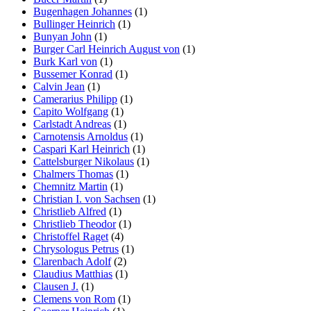
Bugenhagen Johannes
(1)
Bullinger Heinrich
(1)
Bunyan John
(1)
Burger Carl Heinrich August von
(1)
Burk Karl von
(1)
Bussemer Konrad
(1)
Calvin Jean
(1)
Camerarius Philipp
(1)
Capito Wolfgang
(1)
Carlstadt Andreas
(1)
Carnotensis Arnoldus
(1)
Caspari Karl Heinrich
(1)
Cattelsburger Nikolaus
(1)
Chalmers Thomas
(1)
Chemnitz Martin
(1)
Christian I. von Sachsen
(1)
Christlieb Alfred
(1)
Christlieb Theodor
(1)
Christoffel Raget
(4)
Chrysologus Petrus
(1)
Clarenbach Adolf
(2)
Claudius Matthias
(1)
Clausen J.
(1)
Clemens von Rom
(1)