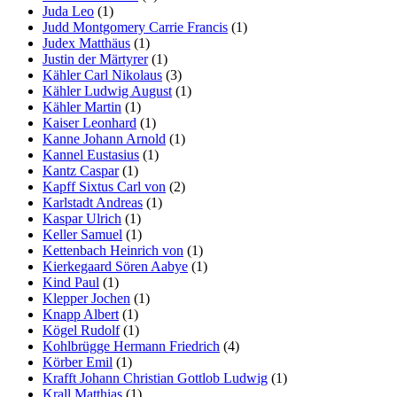
Juda Leo
(1)
Judd Montgomery Carrie Francis
(1)
Judex Matthäus
(1)
Justin der Märtyrer
(1)
Kähler Carl Nikolaus
(3)
Kähler Ludwig August
(1)
Kähler Martin
(1)
Kaiser Leonhard
(1)
Kanne Johann Arnold
(1)
Kannel Eustasius
(1)
Kantz Caspar
(1)
Kapff Sixtus Carl von
(2)
Karlstadt Andreas
(1)
Kaspar Ulrich
(1)
Keller Samuel
(1)
Kettenbach Heinrich von
(1)
Kierkegaard Sören Aabye
(1)
Kind Paul
(1)
Klepper Jochen
(1)
Knapp Albert
(1)
Kögel Rudolf
(1)
Kohlbrügge Hermann Friedrich
(4)
Körber Emil
(1)
Krafft Johann Christian Gottlob Ludwig
(1)
Krall Matthias
(1)