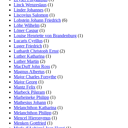
Linck Wenzeslaus
(1)
Linder Johannes
(1)
Liscovius Salomon
(1)
Lobstein Johann Friedrich
(6)
Löhe Wilhelm
(2)
Löner Caspar
(1)
Louise Henriette von Brandenburg
(1)
Lucaris Cyrillus
(1)
Luger Friedrich
(1)
Luthardt Christoph Ernst
(2)
Luther Katharina
(1)
Luther Martin
(2)
MacDuff John Ross
(7)
Magnus Albertus
(1)
Major Charles Forsythe
(1)
Major Georg
(1)
Mantz Felix
(1)
Marbeck Pilgram
(1)
Marheineke Philipp
(1)
Mathesius Johann
(1)
Melanchthon Katharina
(1)
Melanchthon Philipp
(2)
Mencel Hieronymus
(1)
Menken Gottfried
(1)