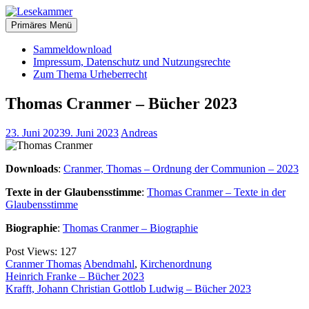
Zum
christliche Bücher zum kostenlosen Download
Inhalt
Primäres Menü
Lesekammer
springen
Sammeldownload
Impressum, Datenschutz und Nutzungsrechte
Zum Thema Urheberrecht
Thomas Cranmer – Bücher 2023
23. Juni 2023
9. Juni 2023
Andreas
Downloads
:
Cranmer, Thomas – Ordnung der Communion – 2023
Texte in der Glaubensstimme
:
Thomas Cranmer – Texte in der
Glaubensstimme
Biographie
:
Thomas Cranmer – Biographie
Post Views:
127
Cranmer Thomas
Abendmahl
,
Kirchenordnung
Beitragsnavigation
Heinrich Franke – Bücher 2023
Krafft, Johann Christian Gottlob Ludwig – Bücher 2023