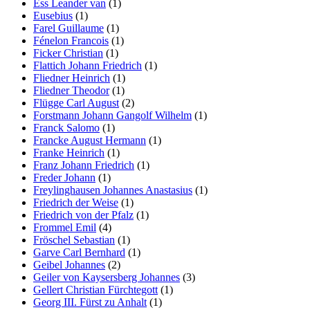
Ess Leander van
(1)
Eusebius
(1)
Farel Guillaume
(1)
Fénelon Francois
(1)
Ficker Christian
(1)
Flattich Johann Friedrich
(1)
Fliedner Heinrich
(1)
Fliedner Theodor
(1)
Flügge Carl August
(2)
Forstmann Johann Gangolf Wilhelm
(1)
Franck Salomo
(1)
Francke August Hermann
(1)
Franke Heinrich
(1)
Franz Johann Friedrich
(1)
Freder Johann
(1)
Freylinghausen Johannes Anastasius
(1)
Friedrich der Weise
(1)
Friedrich von der Pfalz
(1)
Frommel Emil
(4)
Fröschel Sebastian
(1)
Garve Carl Bernhard
(1)
Geibel Johannes
(2)
Geiler von Kaysersberg Johannes
(3)
Gellert Christian Fürchtegott
(1)
Georg III. Fürst zu Anhalt
(1)