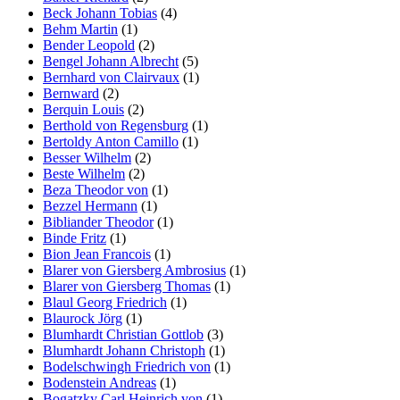
Beck Johann Tobias
(4)
Behm Martin
(1)
Bender Leopold
(2)
Bengel Johann Albrecht
(5)
Bernhard von Clairvaux
(1)
Bernward
(2)
Berquin Louis
(2)
Berthold von Regensburg
(1)
Bertoldy Anton Camillo
(1)
Besser Wilhelm
(2)
Beste Wilhelm
(2)
Beza Theodor von
(1)
Bezzel Hermann
(1)
Bibliander Theodor
(1)
Binde Fritz
(1)
Bion Jean Francois
(1)
Blarer von Giersberg Ambrosius
(1)
Blarer von Giersberg Thomas
(1)
Blaul Georg Friedrich
(1)
Blaurock Jörg
(1)
Blumhardt Christian Gottlob
(3)
Blumhardt Johann Christoph
(1)
Bodelschwingh Friedrich von
(1)
Bodenstein Andreas
(1)
Bogatzky Carl Heinrich von
(1)