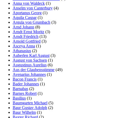
Anna von Waldeck
(1)
Anselm von Canterbury
(4)
Aportanus Georg
(1)
Aquila Caspar
(1)
Argula von Grumbach
(3)
Arnd Johann
(8)
Arndt Ernst Moritz
(3)
Arndt Friedrich
(13)
Arnold Gottfried
(3)
Asceya Anna
(1)
Athanasius
(2)
Auberlen Karl August
(3)
August von Sachsen
(1)
Augustinus Aurelius
(6)
Aus der Glaubensstimme
(49)
Avenarius Johannes
(1)
Bacon Francis
(1)
Bader Johannes
(1)
Barnabas
(2)
Barnes Robert
(1)
Basilius
(1)
Baumgarten Michael
(5)
Baur Gustav Adolph
(2)
Baur Wilhelm
(1)
Baxter Richard
(2)