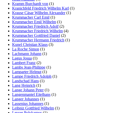
Kramm Burchardt von
(1)
Kranichfeld Friedrich Wilhelm Karl
(1)
Krause Cäsar Wilhelm Alexander
(1)
Krummacher Carl Emil
(1)
Krummacher Emil Wilhelm
(1)
Krummacher Friedrich Adolf
(2)
Krummacher Friedrich Wilhelm
(4)
Krummacher Gottfried Daniel
(2)
Krummacher Hermann Friedrich
(1)
Kunel Christian Klaus
(3)
La Roche Simon
(1)
Lachmann Johann
(1)
Lagus Josua
(1)
Lambert Franz
(2)
Lambs Jean-Philippe
(1)
Lamparter Helmut
(1)
Lampe Friedrich Adolph
(1)
Landschad Hans
(1)
Lang Heinrich
(1)
Lange Johann Peter
(1)
Langenmantel Eitelhans
(1)
Langer Johannes
(1)
Lassenius Johannes
(1)
Leibniz Gottfried Wilhelm
(1)
Leyser Polykarpus
(1)