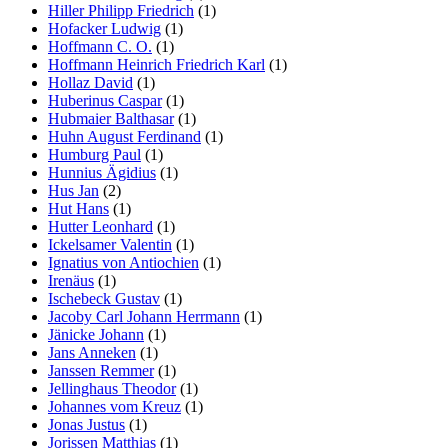
Hiller Philipp Friedrich
(1)
Hofacker Ludwig
(1)
Hoffmann C. O.
(1)
Hoffmann Heinrich Friedrich Karl
(1)
Hollaz David
(1)
Huberinus Caspar
(1)
Hubmaier Balthasar
(1)
Huhn August Ferdinand
(1)
Humburg Paul
(1)
Hunnius Ägidius
(1)
Hus Jan
(2)
Hut Hans
(1)
Hutter Leonhard
(1)
Ickelsamer Valentin
(1)
Ignatius von Antiochien
(1)
Irenäus
(1)
Ischebeck Gustav
(1)
Jacoby Carl Johann Herrmann
(1)
Jänicke Johann
(1)
Jans Anneken
(1)
Janssen Remmer
(1)
Jellinghaus Theodor
(1)
Johannes vom Kreuz
(1)
Jonas Justus
(1)
Jorissen Matthias
(1)