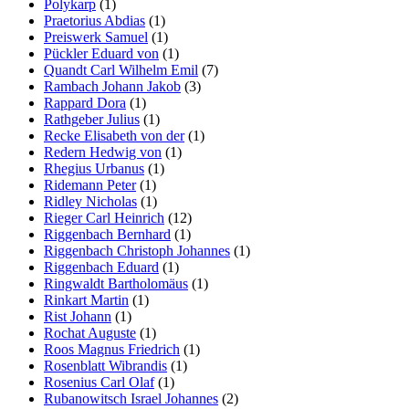
Polykarp
(1)
Praetorius Abdias
(1)
Preiswerk Samuel
(1)
Pückler Eduard von
(1)
Quandt Carl Wilhelm Emil
(7)
Rambach Johann Jakob
(3)
Rappard Dora
(1)
Rathgeber Julius
(1)
Recke Elisabeth von der
(1)
Redern Hedwig von
(1)
Rhegius Urbanus
(1)
Ridemann Peter
(1)
Ridley Nicholas
(1)
Rieger Carl Heinrich
(12)
Riggenbach Bernhard
(1)
Riggenbach Christoph Johannes
(1)
Riggenbach Eduard
(1)
Ringwaldt Bartholomäus
(1)
Rinkart Martin
(1)
Rist Johann
(1)
Rochat Auguste
(1)
Roos Magnus Friedrich
(1)
Rosenblatt Wibrandis
(1)
Rosenius Carl Olaf
(1)
Rubanowitsch Israel Johannes
(2)