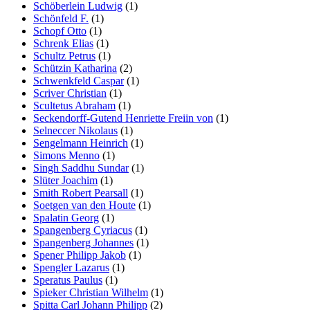
Schöberlein Ludwig
(1)
Schönfeld F.
(1)
Schopf Otto
(1)
Schrenk Elias
(1)
Schultz Petrus
(1)
Schützin Katharina
(2)
Schwenkfeld Caspar
(1)
Scriver Christian
(1)
Scultetus Abraham
(1)
Seckendorff-Gutend Henriette Freiin von
(1)
Selneccer Nikolaus
(1)
Sengelmann Heinrich
(1)
Simons Menno
(1)
Singh Saddhu Sundar
(1)
Slüter Joachim
(1)
Smith Robert Pearsall
(1)
Soetgen van den Houte
(1)
Spalatin Georg
(1)
Spangenberg Cyriacus
(1)
Spangenberg Johannes
(1)
Spener Philipp Jakob
(1)
Spengler Lazarus
(1)
Speratus Paulus
(1)
Spieker Christian Wilhelm
(1)
Spitta Carl Johann Philipp
(2)