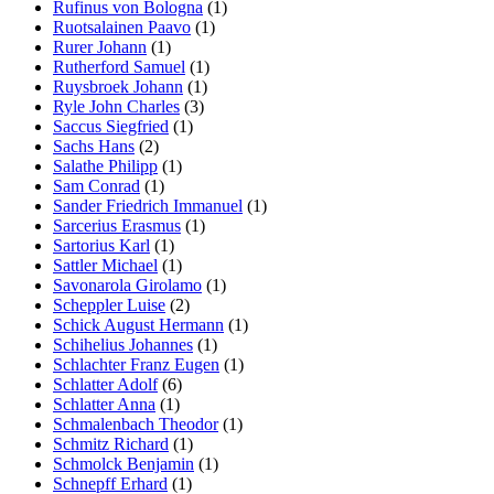
Rufinus von Bologna
(1)
Ruotsalainen Paavo
(1)
Rurer Johann
(1)
Rutherford Samuel
(1)
Ruysbroek Johann
(1)
Ryle John Charles
(3)
Saccus Siegfried
(1)
Sachs Hans
(2)
Salathe Philipp
(1)
Sam Conrad
(1)
Sander Friedrich Immanuel
(1)
Sarcerius Erasmus
(1)
Sartorius Karl
(1)
Sattler Michael
(1)
Savonarola Girolamo
(1)
Scheppler Luise
(2)
Schick August Hermann
(1)
Schihelius Johannes
(1)
Schlachter Franz Eugen
(1)
Schlatter Adolf
(6)
Schlatter Anna
(1)
Schmalenbach Theodor
(1)
Schmitz Richard
(1)
Schmolck Benjamin
(1)
Schnepff Erhard
(1)