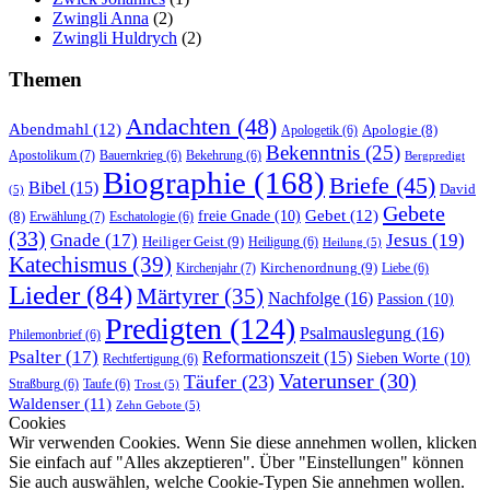
Zwingli Anna
(2)
Zwingli Huldrych
(2)
Themen
Andachten
(48)
Abendmahl
(12)
Apologie
(8)
Apologetik
(6)
Bekenntnis
(25)
Apostolikum
(7)
Bauernkrieg
(6)
Bekehrung
(6)
Bergpredigt
Biographie
(168)
Briefe
(45)
Bibel
(15)
David
(5)
Gebete
Gebet
(12)
freie Gnade
(10)
(8)
Erwählung
(7)
Eschatologie
(6)
(33)
Gnade
(17)
Jesus
(19)
Heiliger Geist
(9)
Heiligung
(6)
Heilung
(5)
Katechismus
(39)
Kirchenordnung
(9)
Kirchenjahr
(7)
Liebe
(6)
Lieder
(84)
Märtyrer
(35)
Nachfolge
(16)
Passion
(10)
Predigten
(124)
Psalmauslegung
(16)
Philemonbrief
(6)
Psalter
(17)
Reformationszeit
(15)
Sieben Worte
(10)
Rechtfertigung
(6)
Vaterunser
(30)
Täufer
(23)
Straßburg
(6)
Taufe
(6)
Trost
(5)
Waldenser
(11)
Zehn Gebote
(5)
Cookies
Wir verwenden Cookies. Wenn Sie diese annehmen wollen, klicken
Sie einfach auf "Alles akzeptieren". Über "Einstellungen" können
Sie auch auswählen, welche Cookie-Typen Sie annehmen wollen.