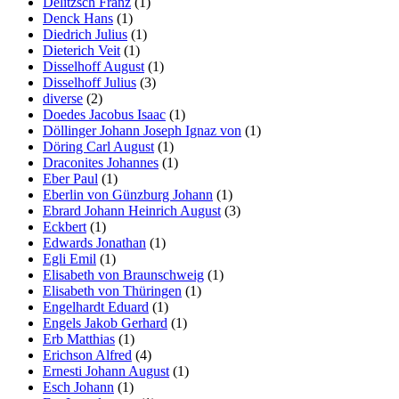
Delitzsch Franz
(1)
Denck Hans
(1)
Diedrich Julius
(1)
Dieterich Veit
(1)
Disselhoff August
(1)
Disselhoff Julius
(3)
diverse
(2)
Doedes Jacobus Isaac
(1)
Döllinger Johann Joseph Ignaz von
(1)
Döring Carl August
(1)
Draconites Johannes
(1)
Eber Paul
(1)
Eberlin von Günzburg Johann
(1)
Ebrard Johann Heinrich August
(3)
Eckbert
(1)
Edwards Jonathan
(1)
Egli Emil
(1)
Elisabeth von Braunschweig
(1)
Elisabeth von Thüringen
(1)
Engelhardt Eduard
(1)
Engels Jakob Gerhard
(1)
Erb Matthias
(1)
Erichson Alfred
(4)
Ernesti Johann August
(1)
Esch Johann
(1)