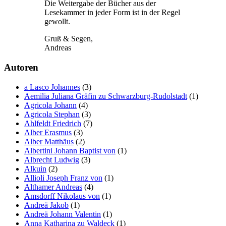
Die Weitergabe der Bücher aus der
Lesekammer in jeder Form ist in der Regel
gewollt.
Gruß & Segen,
Andreas
Autoren
a Lasco Johannes
(3)
Aemilia Juliana Gräfin zu Schwarzburg-Rudolstadt
(1)
Agricola Johann
(4)
Agricola Stephan
(3)
Ahlfeldt Friedrich
(7)
Alber Erasmus
(3)
Alber Matthäus
(2)
Albertini Johann Baptist von
(1)
Albrecht Ludwig
(3)
Alkuin
(2)
Allioli Joseph Franz von
(1)
Althamer Andreas
(4)
Amsdorff Nikolaus von
(1)
Andreä Jakob
(1)
Andreä Johann Valentin
(1)
Anna Katharina zu Waldeck
(1)