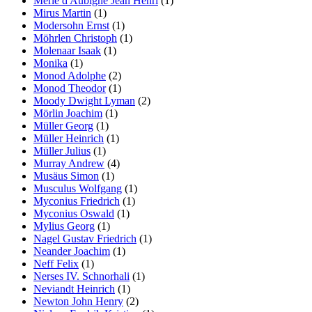
Merle d'Aubigné Jean Henri
(1)
Mirus Martin
(1)
Modersohn Ernst
(1)
Möhrlen Christoph
(1)
Molenaar Isaak
(1)
Monika
(1)
Monod Adolphe
(2)
Monod Theodor
(1)
Moody Dwight Lyman
(2)
Mörlin Joachim
(1)
Müller Georg
(1)
Müller Heinrich
(1)
Müller Julius
(1)
Murray Andrew
(4)
Musäus Simon
(1)
Musculus Wolfgang
(1)
Myconius Friedrich
(1)
Myconius Oswald
(1)
Mylius Georg
(1)
Nagel Gustav Friedrich
(1)
Neander Joachim
(1)
Neff Felix
(1)
Nerses IV. Schnorhali
(1)
Neviandt Heinrich
(1)
Newton John Henry
(2)