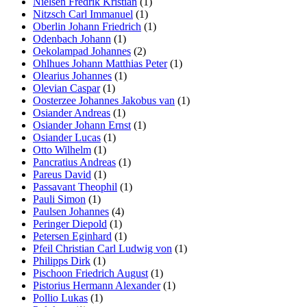
Nielsen Fredrik Kristian
(1)
Nitzsch Carl Immanuel
(1)
Oberlin Johann Friedrich
(1)
Odenbach Johann
(1)
Oekolampad Johannes
(2)
Ohlhues Johann Matthias Peter
(1)
Olearius Johannes
(1)
Olevian Caspar
(1)
Oosterzee Johannes Jakobus van
(1)
Osiander Andreas
(1)
Osiander Johann Ernst
(1)
Osiander Lucas
(1)
Otto Wilhelm
(1)
Pancratius Andreas
(1)
Pareus David
(1)
Passavant Theophil
(1)
Pauli Simon
(1)
Paulsen Johannes
(4)
Peringer Diepold
(1)
Petersen Eginhard
(1)
Pfeil Christian Carl Ludwig von
(1)
Philipps Dirk
(1)
Pischoon Friedrich August
(1)
Pistorius Hermann Alexander
(1)
Pollio Lukas
(1)