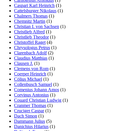
Carnotensis Arnoldus
(1)
Caspari Karl Heinrich
(1)
Cattelsburger Nikolaus
(1)
Chalmers Thomas
(1)
Chemnitz Martin
(1)
Christian I. von Sachsen
(1)
Christlieb Alfred
(1)
Christlieb Theodor
(1)
Christoffel Raget
(4)
Chrysologus Petrus
(1)
Clarenbach Adolf
(2)
Claudius Matthias
(1)
Clausen J.
(1)
Clemens von Rom
(1)
Coerper Heinrich
(1)
Cölius Michael
(1)
Collenbusch Samuel
(1)
Comenius Johann Amos
(1)
Corvinus Antonius
(1)
Couard Christian Ludwig
(1)
Cranmer Thomas
(1)
Cruciger Caspar
(1)
Dach Simon
(1)
Dammann Julius
(5)
Danichius Hilarius
(1)