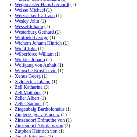
Wegemaister Hans Gerhardt
(1)
Weisse Michael
(1)
Weizsäcker Carl von
(1)
Wesley John
(1)
Wessel Johann
(1)
Westerburg Gerhard
(1)
Whitfield George
(1)
Wichern Johann Hinrich
(1)
Wiclif John
(1)
Wilberforce William
(1)
Winkler Johann
(1)
Wolfgang von Anhalt
(1)
Wünsche Ernst Levin
(1)
Xenus Georg
(1)
Xylotectus Johann
(1)
Zell Katharina
(3)
Zell Matthäus
(3)
Zeller Albert
(1)
Zeller Samuel
(2)
Ziegenbalg Bartholomäus
(1)
Zingerle Ignaz Vincenz
(1)
Zinzendorf Erdmuthe von
(1)
Zinzendorf Nikolaus von
(2)
Zutphen Heinrich von
(1)
Zwick Johannes
(1)