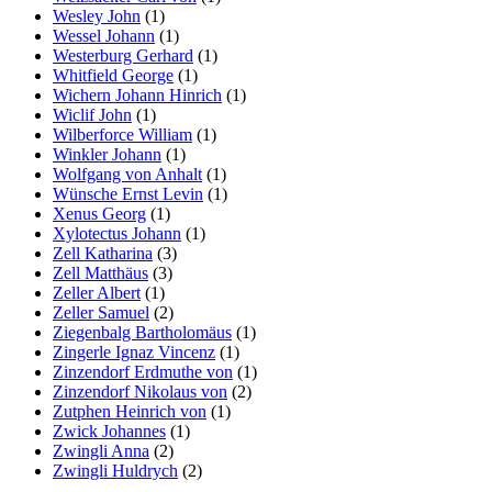
Wesley John
(1)
Wessel Johann
(1)
Westerburg Gerhard
(1)
Whitfield George
(1)
Wichern Johann Hinrich
(1)
Wiclif John
(1)
Wilberforce William
(1)
Winkler Johann
(1)
Wolfgang von Anhalt
(1)
Wünsche Ernst Levin
(1)
Xenus Georg
(1)
Xylotectus Johann
(1)
Zell Katharina
(3)
Zell Matthäus
(3)
Zeller Albert
(1)
Zeller Samuel
(2)
Ziegenbalg Bartholomäus
(1)
Zingerle Ignaz Vincenz
(1)
Zinzendorf Erdmuthe von
(1)
Zinzendorf Nikolaus von
(2)
Zutphen Heinrich von
(1)
Zwick Johannes
(1)
Zwingli Anna
(2)
Zwingli Huldrych
(2)