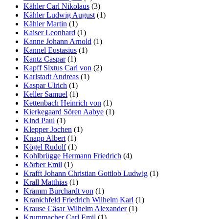
Kähler Carl Nikolaus
(3)
Kähler Ludwig August
(1)
Kähler Martin
(1)
Kaiser Leonhard
(1)
Kanne Johann Arnold
(1)
Kannel Eustasius
(1)
Kantz Caspar
(1)
Kapff Sixtus Carl von
(2)
Karlstadt Andreas
(1)
Kaspar Ulrich
(1)
Keller Samuel
(1)
Kettenbach Heinrich von
(1)
Kierkegaard Sören Aabye
(1)
Kind Paul
(1)
Klepper Jochen
(1)
Knapp Albert
(1)
Kögel Rudolf
(1)
Kohlbrügge Hermann Friedrich
(4)
Körber Emil
(1)
Krafft Johann Christian Gottlob Ludwig
(1)
Krall Matthias
(1)
Kramm Burchardt von
(1)
Kranichfeld Friedrich Wilhelm Karl
(1)
Krause Cäsar Wilhelm Alexander
(1)
Krummacher Carl Emil
(1)