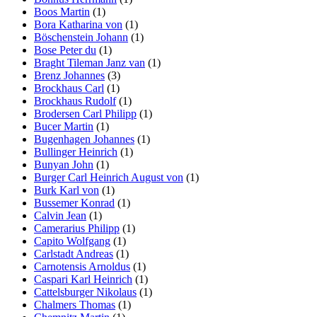
Boos Martin
(1)
Bora Katharina von
(1)
Böschenstein Johann
(1)
Bose Peter du
(1)
Braght Tileman Janz van
(1)
Brenz Johannes
(3)
Brockhaus Carl
(1)
Brockhaus Rudolf
(1)
Brodersen Carl Philipp
(1)
Bucer Martin
(1)
Bugenhagen Johannes
(1)
Bullinger Heinrich
(1)
Bunyan John
(1)
Burger Carl Heinrich August von
(1)
Burk Karl von
(1)
Bussemer Konrad
(1)
Calvin Jean
(1)
Camerarius Philipp
(1)
Capito Wolfgang
(1)
Carlstadt Andreas
(1)
Carnotensis Arnoldus
(1)
Caspari Karl Heinrich
(1)
Cattelsburger Nikolaus
(1)
Chalmers Thomas
(1)