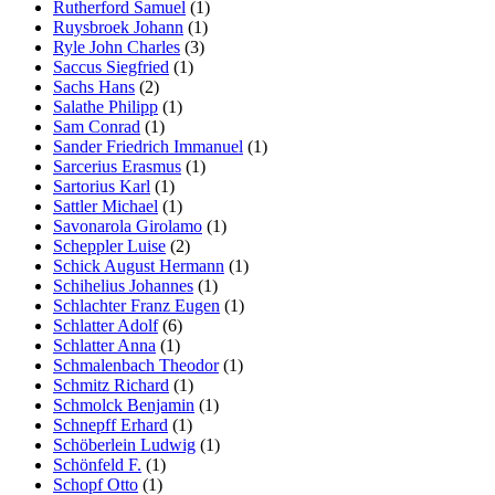
Rutherford Samuel
(1)
Ruysbroek Johann
(1)
Ryle John Charles
(3)
Saccus Siegfried
(1)
Sachs Hans
(2)
Salathe Philipp
(1)
Sam Conrad
(1)
Sander Friedrich Immanuel
(1)
Sarcerius Erasmus
(1)
Sartorius Karl
(1)
Sattler Michael
(1)
Savonarola Girolamo
(1)
Scheppler Luise
(2)
Schick August Hermann
(1)
Schihelius Johannes
(1)
Schlachter Franz Eugen
(1)
Schlatter Adolf
(6)
Schlatter Anna
(1)
Schmalenbach Theodor
(1)
Schmitz Richard
(1)
Schmolck Benjamin
(1)
Schnepff Erhard
(1)
Schöberlein Ludwig
(1)
Schönfeld F.
(1)
Schopf Otto
(1)