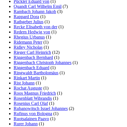
Pückler Eduard von
(1)
Quandt Carl Wilhelm Emil
(7)
Rambach Johann Jakob
(3)
Rappard Dora
(1)
Rathgeber Julius
(1)
Recke Elisabeth von der
(1)
Redern Hedwig von
(1)
Rhegius Urbanus
(1)
Ridemann Peter
(1)
Ridley Nicholas
(1)
Rieger Carl Heinrich
(12)
Riggenbach Bernhard
(1)
Riggenbach Christoph Johannes
(1)
Riggenbach Eduard
(1)
Ringwaldt Bartholomäus
(1)
Rinkart Martin
(1)
Rist Johann
(1)
Rochat Auguste
(1)
Roos Magnus Friedrich
(1)
Rosenblatt Wibrandis
(1)
Rosenius Carl Olaf
(1)
Rubanowitsch Israel Johannes
(2)
Rufinus von Bologna
(1)
Ruotsalainen Paavo
(1)
Rurer Johann
(1)