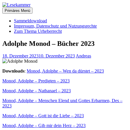
Zum
christliche Bücher zum kostenlosen Download
Inhalt
Primäres Menü
Lesekammer
springen
Sammeldownload
Impressum, Datenschutz und Nutzungsrechte
Zum Thema Urheberrecht
Adolphe Monod – Bücher 2023
18. Dezember 2023
10. Dezember 2023
Andreas
Downloads
:
Monod, Adolphe – Wen da dürstet – 2023
Monod, Adolphe – Predigten – 2023
Monod, Adolphe – Nathanael – 2023
Monod, Adolphe – Menschen Elend und Gottes Erbarmen, Des –
2023
Monod, Adolphe – Gott ist die Liebe – 2023
Monod, Adolphe – Gib mir dein Herz – 2023