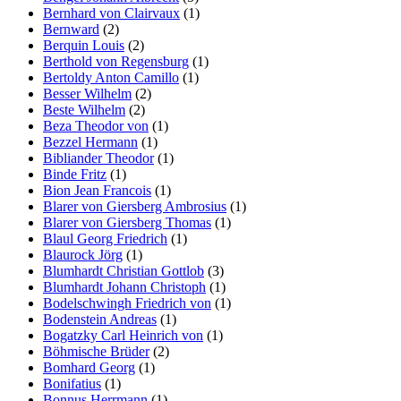
Bernhard von Clairvaux
(1)
Bernward
(2)
Berquin Louis
(2)
Berthold von Regensburg
(1)
Bertoldy Anton Camillo
(1)
Besser Wilhelm
(2)
Beste Wilhelm
(2)
Beza Theodor von
(1)
Bezzel Hermann
(1)
Bibliander Theodor
(1)
Binde Fritz
(1)
Bion Jean Francois
(1)
Blarer von Giersberg Ambrosius
(1)
Blarer von Giersberg Thomas
(1)
Blaul Georg Friedrich
(1)
Blaurock Jörg
(1)
Blumhardt Christian Gottlob
(3)
Blumhardt Johann Christoph
(1)
Bodelschwingh Friedrich von
(1)
Bodenstein Andreas
(1)
Bogatzky Carl Heinrich von
(1)
Böhmische Brüder
(2)
Bomhard Georg
(1)
Bonifatius
(1)
Bonnus Herrmann
(1)