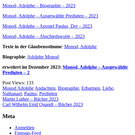
Monod, Adolphe – Biographie – 2023
Monod, Adolphe – Ausgewählte Predigten – 2023
Monod, Adolphe – Apostel Paulus, Der – 2023
Monod, Adolphe – Abschiedsworte – 2023
Texte in der Glaubensstimme
:
Monod, Adolphe
Biographie
:
Adolphe Monod
erweitert im Dezember 2023:
Monod, Adolphe – Ausgewählte
Predigten – 2
Post Views:
133
Monod Adolphe
Andachten
,
Biographie
,
Erbarmen
,
Liebe
,
Nathanael
,
Paulus
,
Predigten
Beitragsnavigation
Martin Luther – Bücher 2023
Carl Wilhelm Emil Quandt – Bücher 2023
Meta
Anmelden
Eintrags-Feed