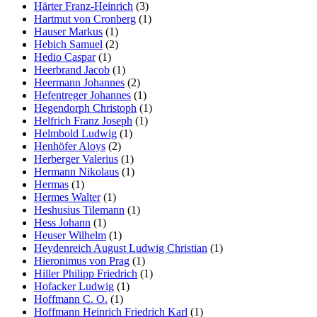
Härter Franz-Heinrich
(3)
Hartmut von Cronberg
(1)
Hauser Markus
(1)
Hebich Samuel
(2)
Hedio Caspar
(1)
Heerbrand Jacob
(1)
Heermann Johannes
(2)
Hefentreger Johannes
(1)
Hegendorph Christoph
(1)
Helfrich Franz Joseph
(1)
Helmbold Ludwig
(1)
Henhöfer Aloys
(2)
Herberger Valerius
(1)
Hermann Nikolaus
(1)
Hermas
(1)
Hermes Walter
(1)
Heshusius Tilemann
(1)
Hess Johann
(1)
Heuser Wilhelm
(1)
Heydenreich August Ludwig Christian
(1)
Hieronimus von Prag
(1)
Hiller Philipp Friedrich
(1)
Hofacker Ludwig
(1)
Hoffmann C. O.
(1)
Hoffmann Heinrich Friedrich Karl
(1)