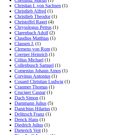
Chemnitz Martin
(1)
Christian I. von Sachsen
(1)
Christlieb Alfred
(1)
Christlieb Theodor
(1)
Christoffel Raget
(4)
Chrysologus Petrus
(1)
Clarenbach Adolf
(2)
Claudius Matthias
(1)
Clausen J.
(1)
Clemens von Rom
(1)
Coerper Heinrich
(1)
Cölius Michael
(1)
Collenbusch Samuel
(1)
Comenius Johann Amos
(1)
Corvinus Antonius
(1)
Couard Christian Ludwig
(1)
Cranmer Thomas
(1)
Cruciger Caspar
(1)
Dach Simon
(1)
Dammann Julius
(5)
Danichius Hilarius
(1)
Delitzsch Franz
(1)
Denck Hans
(1)
Diedrich Julius
(1)
Dieterich Veit
(1)