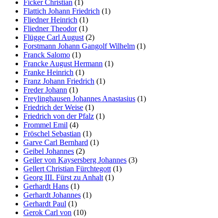
Ficker Christian
(1)
Flattich Johann Friedrich
(1)
Fliedner Heinrich
(1)
Fliedner Theodor
(1)
Flügge Carl August
(2)
Forstmann Johann Gangolf Wilhelm
(1)
Franck Salomo
(1)
Francke August Hermann
(1)
Franke Heinrich
(1)
Franz Johann Friedrich
(1)
Freder Johann
(1)
Freylinghausen Johannes Anastasius
(1)
Friedrich der Weise
(1)
Friedrich von der Pfalz
(1)
Frommel Emil
(4)
Fröschel Sebastian
(1)
Garve Carl Bernhard
(1)
Geibel Johannes
(2)
Geiler von Kaysersberg Johannes
(3)
Gellert Christian Fürchtegott
(1)
Georg III. Fürst zu Anhalt
(1)
Gerhardt Hans
(1)
Gerhardt Johannes
(1)
Gerhardt Paul
(1)
Gerok Carl von
(10)