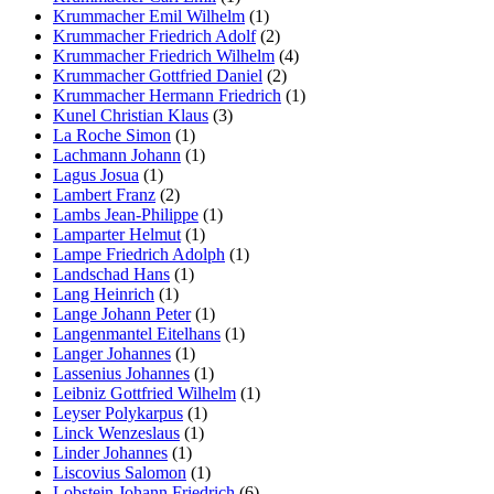
Krummacher Emil Wilhelm
(1)
Krummacher Friedrich Adolf
(2)
Krummacher Friedrich Wilhelm
(4)
Krummacher Gottfried Daniel
(2)
Krummacher Hermann Friedrich
(1)
Kunel Christian Klaus
(3)
La Roche Simon
(1)
Lachmann Johann
(1)
Lagus Josua
(1)
Lambert Franz
(2)
Lambs Jean-Philippe
(1)
Lamparter Helmut
(1)
Lampe Friedrich Adolph
(1)
Landschad Hans
(1)
Lang Heinrich
(1)
Lange Johann Peter
(1)
Langenmantel Eitelhans
(1)
Langer Johannes
(1)
Lassenius Johannes
(1)
Leibniz Gottfried Wilhelm
(1)
Leyser Polykarpus
(1)
Linck Wenzeslaus
(1)
Linder Johannes
(1)
Liscovius Salomon
(1)
Lobstein Johann Friedrich
(6)