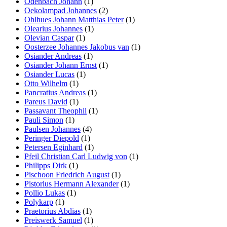
Odenbach Johann
(1)
Oekolampad Johannes
(2)
Ohlhues Johann Matthias Peter
(1)
Olearius Johannes
(1)
Olevian Caspar
(1)
Oosterzee Johannes Jakobus van
(1)
Osiander Andreas
(1)
Osiander Johann Ernst
(1)
Osiander Lucas
(1)
Otto Wilhelm
(1)
Pancratius Andreas
(1)
Pareus David
(1)
Passavant Theophil
(1)
Pauli Simon
(1)
Paulsen Johannes
(4)
Peringer Diepold
(1)
Petersen Eginhard
(1)
Pfeil Christian Carl Ludwig von
(1)
Philipps Dirk
(1)
Pischoon Friedrich August
(1)
Pistorius Hermann Alexander
(1)
Pollio Lukas
(1)
Polykarp
(1)
Praetorius Abdias
(1)
Preiswerk Samuel
(1)