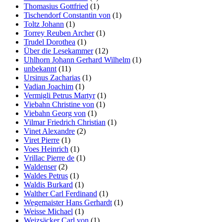
Thomasius Gottfried
(1)
Tischendorf Constantin von
(1)
Toltz Johann
(1)
Torrey Reuben Archer
(1)
Trudel Dorothea
(1)
Über die Lesekammer
(12)
Uhlhorn Johann Gerhard Wilhelm
(1)
unbekannt
(11)
Ursinus Zacharias
(1)
Vadian Joachim
(1)
Vermigli Petrus Martyr
(1)
Viebahn Christine von
(1)
Viebahn Georg von
(1)
Vilmar Friedrich Christian
(1)
Vinet Alexandre
(2)
Viret Pierre
(1)
Voes Heinrich
(1)
Vrillac Pierre de
(1)
Waldenser
(2)
Waldes Petrus
(1)
Waldis Burkard
(1)
Walther Carl Ferdinand
(1)
Wegemaister Hans Gerhardt
(1)
Weisse Michael
(1)
Weizsäcker Carl von
(1)