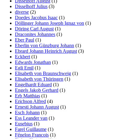
Disselhoff August
(1)
Disselhoff Julius
(3)
diverse
(2)
Doedes Jacobus Isaac
(1)
Döllinger Johann Joseph Ignaz von
(1)
Döring Carl August
(1)
Draconites Johannes
(1)
Eber Paul
(1)
Eberlin von Günzburg Johann
(1)
Ebrard Johann Heinrich August
(3)
Eckbert
(1)
Edwards Jonathan
(1)
Egli Emil
(1)
Elisabeth von Braunschweig
(1)
Elisabeth von Thüringen
(1)
Engelhardt Eduard
(1)
Engels Jakob Gerhard
(1)
Erb Matthias
(1)
Erichson Alfred
(4)
Ernesti Johann August
(1)
Esch Johann
(1)
Ess Leander van
(1)
Eusebius
(1)
Farel Guillaume
(1)
Fénelon Francois
(1)