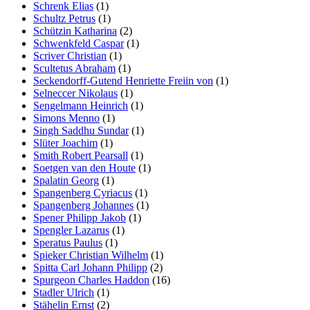
Schrenk Elias
(1)
Schultz Petrus
(1)
Schützin Katharina
(2)
Schwenkfeld Caspar
(1)
Scriver Christian
(1)
Scultetus Abraham
(1)
Seckendorff-Gutend Henriette Freiin von
(1)
Selneccer Nikolaus
(1)
Sengelmann Heinrich
(1)
Simons Menno
(1)
Singh Saddhu Sundar
(1)
Slüter Joachim
(1)
Smith Robert Pearsall
(1)
Soetgen van den Houte
(1)
Spalatin Georg
(1)
Spangenberg Cyriacus
(1)
Spangenberg Johannes
(1)
Spener Philipp Jakob
(1)
Spengler Lazarus
(1)
Speratus Paulus
(1)
Spieker Christian Wilhelm
(1)
Spitta Carl Johann Philipp
(2)
Spurgeon Charles Haddon
(16)
Stadler Ulrich
(1)
Stähelin Ernst
(2)