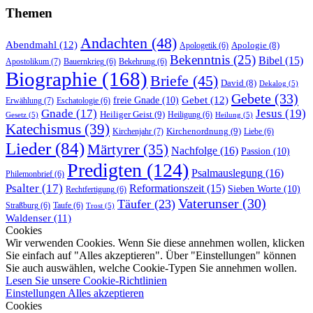
Themen
Andachten
(48)
Abendmahl
(12)
Apologie
(8)
Apologetik
(6)
Bekenntnis
(25)
Bibel
(15)
Apostolikum
(7)
Bauernkrieg
(6)
Bekehrung
(6)
Biographie
(168)
Briefe
(45)
David
(8)
Dekalog
(5)
Gebete
(33)
Gebet
(12)
freie Gnade
(10)
Erwählung
(7)
Eschatologie
(6)
Gnade
(17)
Jesus
(19)
Heiliger Geist
(9)
Heiligung
(6)
Gesetz
(5)
Heilung
(5)
Katechismus
(39)
Kirchenordnung
(9)
Kirchenjahr
(7)
Liebe
(6)
Lieder
(84)
Märtyrer
(35)
Nachfolge
(16)
Passion
(10)
Predigten
(124)
Psalmauslegung
(16)
Philemonbrief
(6)
Psalter
(17)
Reformationszeit
(15)
Sieben Worte
(10)
Rechtfertigung
(6)
Vaterunser
(30)
Täufer
(23)
Straßburg
(6)
Taufe
(6)
Trost
(5)
Waldenser
(11)
Cookies
Wir verwenden Cookies. Wenn Sie diese annehmen wollen, klicken
Sie einfach auf "Alles akzeptieren". Über "Einstellungen" können
Sie auch auswählen, welche Cookie-Typen Sie annehmen wollen.
Lesen Sie unsere Cookie-Richtlinien
Einstellungen
Alles akzeptieren
Cookies