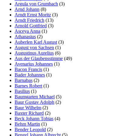
Argula von Grumbach
(3)
Arnd Johann
(8)
Arndt Ernst Moritz
(3)
Arndt Friedrich
(13)
Arnold Gottfried
(3)
Asceya Anna
(1)
Athanasius
(2)
Auberlen Karl August
(3)
August von Sachsen
(1)
Augustinus Aurelius
(6)
Aus der Glaubensstimme
(49)
Avenarius Johannes
(1)
Bacon Francis
(1)
Bader Johannes
(1)
Barnabas
(2)
Barnes Robert
(1)
Basilius
(1)
Baumgarten Michael
(5)
Baur Gustav Adolph
(2)
Baur Wilhelm
(2)
Baxter Richard
(2)
Beck Johann Tobias
(4)
Behm Martin
(1)
Bender Leopold
(2)
Bengel Johann Albrecht
(5)