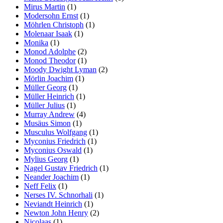
Mirus Martin
(1)
Modersohn Ernst
(1)
Möhrlen Christoph
(1)
Molenaar Isaak
(1)
Monika
(1)
Monod Adolphe
(2)
Monod Theodor
(1)
Moody Dwight Lyman
(2)
Mörlin Joachim
(1)
Müller Georg
(1)
Müller Heinrich
(1)
Müller Julius
(1)
Murray Andrew
(4)
Musäus Simon
(1)
Musculus Wolfgang
(1)
Myconius Friedrich
(1)
Myconius Oswald
(1)
Mylius Georg
(1)
Nagel Gustav Friedrich
(1)
Neander Joachim
(1)
Neff Felix
(1)
Nerses IV. Schnorhali
(1)
Neviandt Heinrich
(1)
Newton John Henry
(2)
Nicolaas
(1)