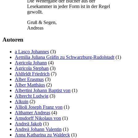
Die Weitergabe der Bücher aus der
Lesekammer in jeder Form ist in der Regel
gewollt.
Gruß & Segen,
Andreas
Autoren
a Lasco Johannes
(3)
Aemilia Juliana Gräfin zu Schwarzburg-Rudolstadt
(1)
Agricola Johann
(4)
Agricola Stephan
(3)
Ahlfeldt Friedrich
(7)
Alber Erasmus
(3)
Alber Matthäus
(2)
Albertini Johann Baptist von
(1)
Albrecht Ludwig
(3)
Alkuin
(2)
Allioli Joseph Franz von
(1)
Althamer Andreas
(4)
Amsdorff Nikolaus von
(1)
Andreä Jakob
(1)
Andreä Johann Valentin
(1)
Anna Katharina zu Waldeck
(1)