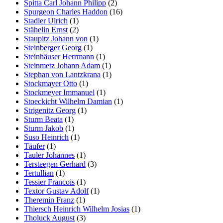
Spitta Carl Johann Philipp
(2)
Spurgeon Charles Haddon
(16)
Stadler Ulrich
(1)
Stähelin Ernst
(2)
Staupitz Johann von
(1)
Steinberger Georg
(1)
Steinhäuser Herrmann
(1)
Steinmetz Johann Adam
(1)
Stephan von Lantzkrana
(1)
Stockmayer Otto
(1)
Stockmeyer Immanuel
(1)
Stoeckicht Wilhelm Damian
(1)
Strigenitz Georg
(1)
Sturm Beata
(1)
Sturm Jakob
(1)
Suso Heinrich
(1)
Täufer
(1)
Tauler Johannes
(1)
Tersteegen Gerhard
(3)
Tertullian
(1)
Tessier Francois
(1)
Textor Gustav Adolf
(1)
Theremin Franz
(1)
Thiersch Heinrich Wilhelm Josias
(1)
Tholuck August
(3)