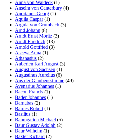
Anna von Waldeck
(1)
Anselm von Canterbury
(4)
Aportanus Georg
(1)
Aquila Caspar
(1)
Argula von Grumbach
(3)
Arnd Johann
(8)
Arndt Ernst Moritz
(3)
Arndt Friedrich
(13)
Arnold Gottfried
(3)
Asceya Anna
(1)
Athanasius
(2)
Auberlen Karl August
(3)
August von Sachsen
(1)
Augustinus Aurelius
(6)
Aus der Glaubensstimme
(49)
Avenarius Johannes
(1)
Bacon Francis
(1)
Bader Johannes
(1)
Barnabas
(2)
Barnes Robert
(1)
Basilius
(1)
Baumgarten Michael
(5)
Baur Gustav Adolph
(2)
Baur Wilhelm
(1)
Baxter Richard
(2)