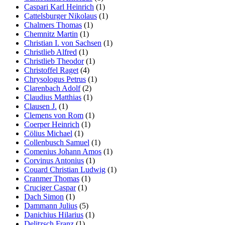
Caspari Karl Heinrich
(1)
Cattelsburger Nikolaus
(1)
Chalmers Thomas
(1)
Chemnitz Martin
(1)
Christian I. von Sachsen
(1)
Christlieb Alfred
(1)
Christlieb Theodor
(1)
Christoffel Raget
(4)
Chrysologus Petrus
(1)
Clarenbach Adolf
(2)
Claudius Matthias
(1)
Clausen J.
(1)
Clemens von Rom
(1)
Coerper Heinrich
(1)
Cölius Michael
(1)
Collenbusch Samuel
(1)
Comenius Johann Amos
(1)
Corvinus Antonius
(1)
Couard Christian Ludwig
(1)
Cranmer Thomas
(1)
Cruciger Caspar
(1)
Dach Simon
(1)
Dammann Julius
(5)
Danichius Hilarius
(1)
Delitzsch Franz
(1)