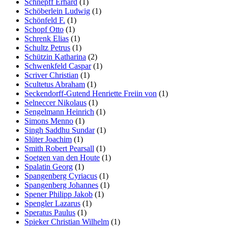
Schnepff Erhard
(1)
Schöberlein Ludwig
(1)
Schönfeld F.
(1)
Schopf Otto
(1)
Schrenk Elias
(1)
Schultz Petrus
(1)
Schützin Katharina
(2)
Schwenkfeld Caspar
(1)
Scriver Christian
(1)
Scultetus Abraham
(1)
Seckendorff-Gutend Henriette Freiin von
(1)
Selneccer Nikolaus
(1)
Sengelmann Heinrich
(1)
Simons Menno
(1)
Singh Saddhu Sundar
(1)
Slüter Joachim
(1)
Smith Robert Pearsall
(1)
Soetgen van den Houte
(1)
Spalatin Georg
(1)
Spangenberg Cyriacus
(1)
Spangenberg Johannes
(1)
Spener Philipp Jakob
(1)
Spengler Lazarus
(1)
Speratus Paulus
(1)
Spieker Christian Wilhelm
(1)