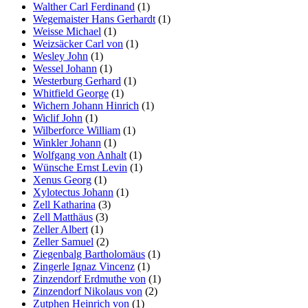
Walther Carl Ferdinand
(1)
Wegemaister Hans Gerhardt
(1)
Weisse Michael
(1)
Weizsäcker Carl von
(1)
Wesley John
(1)
Wessel Johann
(1)
Westerburg Gerhard
(1)
Whitfield George
(1)
Wichern Johann Hinrich
(1)
Wiclif John
(1)
Wilberforce William
(1)
Winkler Johann
(1)
Wolfgang von Anhalt
(1)
Wünsche Ernst Levin
(1)
Xenus Georg
(1)
Xylotectus Johann
(1)
Zell Katharina
(3)
Zell Matthäus
(3)
Zeller Albert
(1)
Zeller Samuel
(2)
Ziegenbalg Bartholomäus
(1)
Zingerle Ignaz Vincenz
(1)
Zinzendorf Erdmuthe von
(1)
Zinzendorf Nikolaus von
(2)
Zutphen Heinrich von
(1)