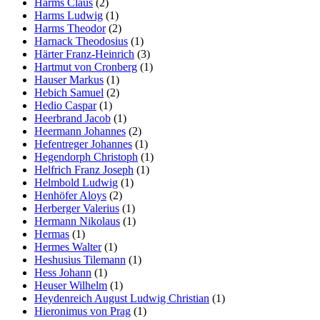
Harms Claus
(2)
Harms Ludwig
(1)
Harms Theodor
(2)
Harnack Theodosius
(1)
Härter Franz-Heinrich
(3)
Hartmut von Cronberg
(1)
Hauser Markus
(1)
Hebich Samuel
(2)
Hedio Caspar
(1)
Heerbrand Jacob
(1)
Heermann Johannes
(2)
Hefentreger Johannes
(1)
Hegendorph Christoph
(1)
Helfrich Franz Joseph
(1)
Helmbold Ludwig
(1)
Henhöfer Aloys
(2)
Herberger Valerius
(1)
Hermann Nikolaus
(1)
Hermas
(1)
Hermes Walter
(1)
Heshusius Tilemann
(1)
Hess Johann
(1)
Heuser Wilhelm
(1)
Heydenreich August Ludwig Christian
(1)
Hieronimus von Prag
(1)