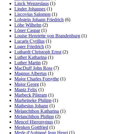
Linck Wenzeslaus
(1)
Linder Johannes
(1)
Liscovius Salomon
(1)
Lobstein Johann Friedrich
(6)
Löhe Wilhelm
(2)
Löner Caspar
(1)
Louise Henriette von Brandenburg
(1)
Lucaris Cyrillus
(1)
Luger Friedrich
(1)
Luthardt Christoph Ernst
(2)
Luther Katharina
(1)
Luther Martin
(2)
MacDuff John Ross
(7)
Magnus Albertus
(1)
Major Charles Forsythe
(1)
Major Georg
(1)
Mantz Felix
(1)
Marbeck Pilgram
(1)
Marheineke Philipp
(1)
Mathesius Johann
(1)
Melanchthon Katharina
(1)
Melanchthon Philipp
(2)
Mencel Hieronymus
(1)
Menken Gottfried
(1)
Merle d'Aubigné Jean Henri
(1)