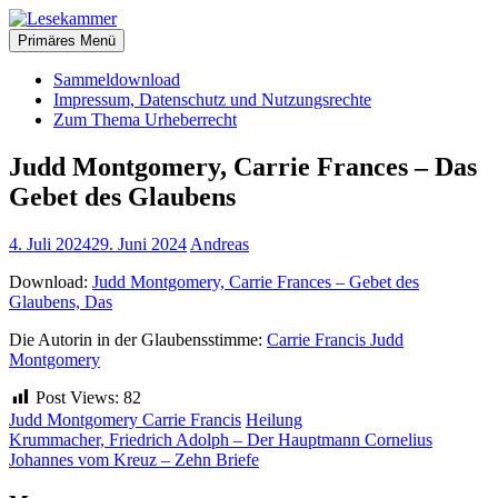
Zum
christliche Bücher zum kostenlosen Download
Inhalt
Primäres Menü
Lesekammer
springen
Sammeldownload
Impressum, Datenschutz und Nutzungsrechte
Zum Thema Urheberrecht
Judd Montgomery, Carrie Frances – Das
Gebet des Glaubens
4. Juli 2024
29. Juni 2024
Andreas
Download:
Judd Montgomery, Carrie Frances – Gebet des
Glaubens, Das
Die Autorin in der Glaubensstimme:
Carrie Francis Judd
Montgomery
Post Views:
82
Judd Montgomery Carrie Francis
Heilung
Beitragsnavigation
Krummacher, Friedrich Adolph – Der Hauptmann Cornelius
Johannes vom Kreuz – Zehn Briefe