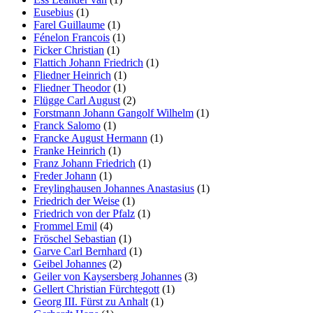
Eusebius
(1)
Farel Guillaume
(1)
Fénelon Francois
(1)
Ficker Christian
(1)
Flattich Johann Friedrich
(1)
Fliedner Heinrich
(1)
Fliedner Theodor
(1)
Flügge Carl August
(2)
Forstmann Johann Gangolf Wilhelm
(1)
Franck Salomo
(1)
Francke August Hermann
(1)
Franke Heinrich
(1)
Franz Johann Friedrich
(1)
Freder Johann
(1)
Freylinghausen Johannes Anastasius
(1)
Friedrich der Weise
(1)
Friedrich von der Pfalz
(1)
Frommel Emil
(4)
Fröschel Sebastian
(1)
Garve Carl Bernhard
(1)
Geibel Johannes
(2)
Geiler von Kaysersberg Johannes
(3)
Gellert Christian Fürchtegott
(1)
Georg III. Fürst zu Anhalt
(1)