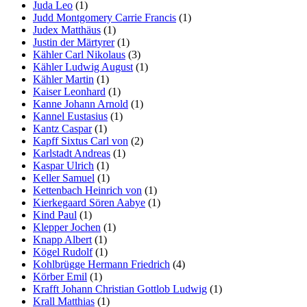
Juda Leo
(1)
Judd Montgomery Carrie Francis
(1)
Judex Matthäus
(1)
Justin der Märtyrer
(1)
Kähler Carl Nikolaus
(3)
Kähler Ludwig August
(1)
Kähler Martin
(1)
Kaiser Leonhard
(1)
Kanne Johann Arnold
(1)
Kannel Eustasius
(1)
Kantz Caspar
(1)
Kapff Sixtus Carl von
(2)
Karlstadt Andreas
(1)
Kaspar Ulrich
(1)
Keller Samuel
(1)
Kettenbach Heinrich von
(1)
Kierkegaard Sören Aabye
(1)
Kind Paul
(1)
Klepper Jochen
(1)
Knapp Albert
(1)
Kögel Rudolf
(1)
Kohlbrügge Hermann Friedrich
(4)
Körber Emil
(1)
Krafft Johann Christian Gottlob Ludwig
(1)
Krall Matthias
(1)