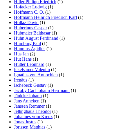
Hiller Philipp Friedrich
(1)
Hofacker Ludwig
(1)
Hoffmann C. O.
(1)
Hoffmann Heinrich Friedrich Karl
(1)
Hollaz David
(1)
Huberinus Caspar
(1)
Hubmaier Balthasar
(1)
Huhn August Ferdinand
(1)
Humburg Paul
(1)
Hunnius Ägidius
(1)
Hus Jan
(2)
Hut Hans
(1)
Hutter Leonhard
(1)
Ickelsamer Valentin
(1)
Ignatius von Antiochien
(1)
Irenäus
(1)
Ischebeck Gustav
(1)
Jacoby Carl Johann Herrmann
(1)
Jänicke Johann
(1)
Jans Anneken
(1)
Janssen Remmer
(1)
Jellinghaus Theodor
(1)
Johannes vom Kreuz
(1)
Jonas Justus
(1)
Jorissen Matthias
(1)