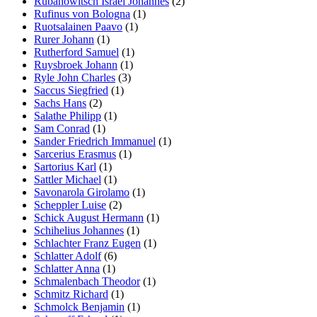
Rubanowitsch Israel Johannes
(2)
Rufinus von Bologna
(1)
Ruotsalainen Paavo
(1)
Rurer Johann
(1)
Rutherford Samuel
(1)
Ruysbroek Johann
(1)
Ryle John Charles
(3)
Saccus Siegfried
(1)
Sachs Hans
(2)
Salathe Philipp
(1)
Sam Conrad
(1)
Sander Friedrich Immanuel
(1)
Sarcerius Erasmus
(1)
Sartorius Karl
(1)
Sattler Michael
(1)
Savonarola Girolamo
(1)
Scheppler Luise
(2)
Schick August Hermann
(1)
Schihelius Johannes
(1)
Schlachter Franz Eugen
(1)
Schlatter Adolf
(6)
Schlatter Anna
(1)
Schmalenbach Theodor
(1)
Schmitz Richard
(1)
Schmolck Benjamin
(1)