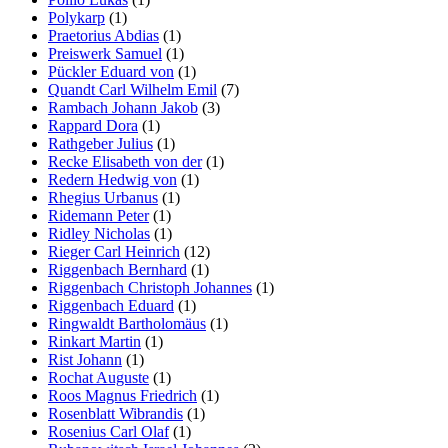
Polykarp
(1)
Praetorius Abdias
(1)
Preiswerk Samuel
(1)
Pückler Eduard von
(1)
Quandt Carl Wilhelm Emil
(7)
Rambach Johann Jakob
(3)
Rappard Dora
(1)
Rathgeber Julius
(1)
Recke Elisabeth von der
(1)
Redern Hedwig von
(1)
Rhegius Urbanus
(1)
Ridemann Peter
(1)
Ridley Nicholas
(1)
Rieger Carl Heinrich
(12)
Riggenbach Bernhard
(1)
Riggenbach Christoph Johannes
(1)
Riggenbach Eduard
(1)
Ringwaldt Bartholomäus
(1)
Rinkart Martin
(1)
Rist Johann
(1)
Rochat Auguste
(1)
Roos Magnus Friedrich
(1)
Rosenblatt Wibrandis
(1)
Rosenius Carl Olaf
(1)