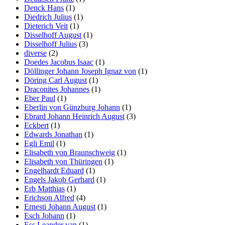
Denck Hans
(1)
Diedrich Julius
(1)
Dieterich Veit
(1)
Disselhoff August
(1)
Disselhoff Julius
(3)
diverse
(2)
Doedes Jacobus Isaac
(1)
Döllinger Johann Joseph Ignaz von
(1)
Döring Carl August
(1)
Draconites Johannes
(1)
Eber Paul
(1)
Eberlin von Günzburg Johann
(1)
Ebrard Johann Heinrich August
(3)
Eckbert
(1)
Edwards Jonathan
(1)
Egli Emil
(1)
Elisabeth von Braunschweig
(1)
Elisabeth von Thüringen
(1)
Engelhardt Eduard
(1)
Engels Jakob Gerhard
(1)
Erb Matthias
(1)
Erichson Alfred
(4)
Ernesti Johann August
(1)
Esch Johann
(1)
Ess Leander van
(1)