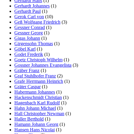
Gerhardt Hans
(1)
Gerhardt Johannes
(1)
Gerhardt Paul
(1)
Gerok Carl von
(10)
Geß Wolfgang Friedrich
(3)
Gessner Conrad
(1)
Gessner Georg
(1)
Gigas Johann
(1)
Girgensohn Thomas
(1)
Göbel Karl
(1)
Godet Frederik
(1)
Goetz Christoph Wilhelm
(1)
Gossner Johannes Evangelista
(3)
Gräber Franz
(1)
Graf Stuhlhofer Franz
(2)
Grafe Herrmann Heinrich
(1)
Gräter Caspar
(1)
Habermann Johannes
(1)
Hackenschmidt Christian
(1)
Hagenbach Karl Rudolf
(1)
Hahn Johann Michael
(1)
Hall Christopher Newman
(1)
Haller Berthold
(1)
Hamann Johann Georg
(1)
Hansen Hans Nicolai
(1)