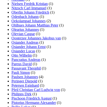
Nielsen Fredrik Kristian
(1)
Nitzsch Carl Immanuel
(1)
Oberlin Johann Friedrich
(1)
Odenbach Johann
(1)
Oekolampad Johannes
(2)
Ohlhues Johann Matthias Peter
(1)
Olearius Johannes
(1)
Olevian Caspar
(1)
Oosterzee Johannes Jakobus van
(1)
Osiander Andreas
(1)
Osiander Johann Ernst
(1)
Osiander Lucas
(1)
Otto Wilhelm
(1)
Pancratius Andreas
(1)
Pareus David
(1)
Passavant Theophil
(1)
Pauli Simon
(1)
Paulsen Johannes
(4)
Peringer Diepold
(1)
Petersen Eginhard
(1)
Pfeil Christian Carl Ludwig von
(1)
Philipps Dirk
(1)
Pischoon Friedrich August
(1)
Pistorius Hermann Alexander
(1)
Pollio Lukas
(1)