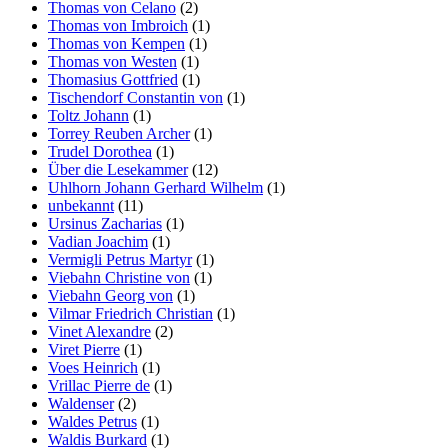
Thomas von Celano
(2)
Thomas von Imbroich
(1)
Thomas von Kempen
(1)
Thomas von Westen
(1)
Thomasius Gottfried
(1)
Tischendorf Constantin von
(1)
Toltz Johann
(1)
Torrey Reuben Archer
(1)
Trudel Dorothea
(1)
Über die Lesekammer
(12)
Uhlhorn Johann Gerhard Wilhelm
(1)
unbekannt
(11)
Ursinus Zacharias
(1)
Vadian Joachim
(1)
Vermigli Petrus Martyr
(1)
Viebahn Christine von
(1)
Viebahn Georg von
(1)
Vilmar Friedrich Christian
(1)
Vinet Alexandre
(2)
Viret Pierre
(1)
Voes Heinrich
(1)
Vrillac Pierre de
(1)
Waldenser
(2)
Waldes Petrus
(1)
Waldis Burkard
(1)