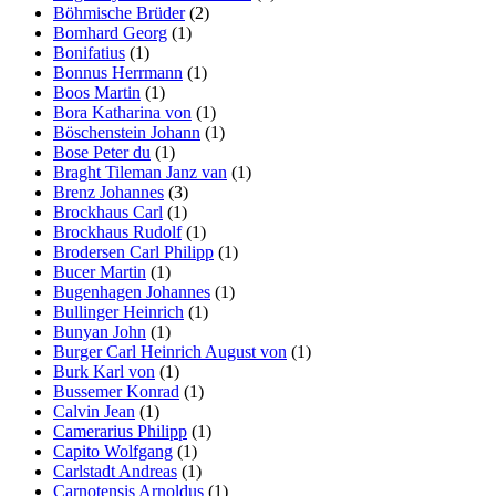
Böhmische Brüder
(2)
Bomhard Georg
(1)
Bonifatius
(1)
Bonnus Herrmann
(1)
Boos Martin
(1)
Bora Katharina von
(1)
Böschenstein Johann
(1)
Bose Peter du
(1)
Braght Tileman Janz van
(1)
Brenz Johannes
(3)
Brockhaus Carl
(1)
Brockhaus Rudolf
(1)
Brodersen Carl Philipp
(1)
Bucer Martin
(1)
Bugenhagen Johannes
(1)
Bullinger Heinrich
(1)
Bunyan John
(1)
Burger Carl Heinrich August von
(1)
Burk Karl von
(1)
Bussemer Konrad
(1)
Calvin Jean
(1)
Camerarius Philipp
(1)
Capito Wolfgang
(1)
Carlstadt Andreas
(1)
Carnotensis Arnoldus
(1)