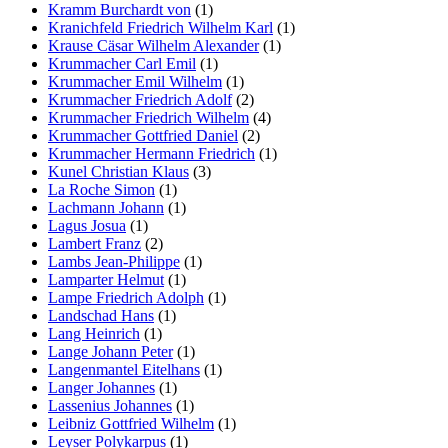
Kramm Burchardt von
(1)
Kranichfeld Friedrich Wilhelm Karl
(1)
Krause Cäsar Wilhelm Alexander
(1)
Krummacher Carl Emil
(1)
Krummacher Emil Wilhelm
(1)
Krummacher Friedrich Adolf
(2)
Krummacher Friedrich Wilhelm
(4)
Krummacher Gottfried Daniel
(2)
Krummacher Hermann Friedrich
(1)
Kunel Christian Klaus
(3)
La Roche Simon
(1)
Lachmann Johann
(1)
Lagus Josua
(1)
Lambert Franz
(2)
Lambs Jean-Philippe
(1)
Lamparter Helmut
(1)
Lampe Friedrich Adolph
(1)
Landschad Hans
(1)
Lang Heinrich
(1)
Lange Johann Peter
(1)
Langenmantel Eitelhans
(1)
Langer Johannes
(1)
Lassenius Johannes
(1)
Leibniz Gottfried Wilhelm
(1)
Leyser Polykarpus
(1)