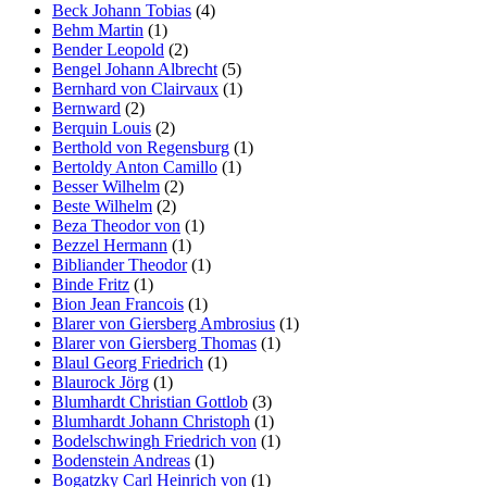
Beck Johann Tobias
(4)
Behm Martin
(1)
Bender Leopold
(2)
Bengel Johann Albrecht
(5)
Bernhard von Clairvaux
(1)
Bernward
(2)
Berquin Louis
(2)
Berthold von Regensburg
(1)
Bertoldy Anton Camillo
(1)
Besser Wilhelm
(2)
Beste Wilhelm
(2)
Beza Theodor von
(1)
Bezzel Hermann
(1)
Bibliander Theodor
(1)
Binde Fritz
(1)
Bion Jean Francois
(1)
Blarer von Giersberg Ambrosius
(1)
Blarer von Giersberg Thomas
(1)
Blaul Georg Friedrich
(1)
Blaurock Jörg
(1)
Blumhardt Christian Gottlob
(3)
Blumhardt Johann Christoph
(1)
Bodelschwingh Friedrich von
(1)
Bodenstein Andreas
(1)
Bogatzky Carl Heinrich von
(1)