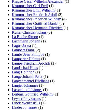
Krause Cäsar Wilhelm Alexander
(1)
Krummacher Carl Emil
(1)
Krummacher Emil Wilhelm
(1)
Krummacher Friedrich Adolf
(2)
Krummacher Friedrich Wilhelm
(4)
Krummacher Gottfried Daniel
(2)
Krummacher Hermann Friedrich
(1)
Kunel Christian Klaus
(3)
La Roche Simon
(1)
Lachmann Johann
(1)
Lagus Josua
(1)
Lambert Franz
(2)
Lambs Jean-Philippe
(1)
Lamparter Helmut
(1)
Lampe Friedrich Adolph
(1)
Landschad Hans
(1)
Lang Heinrich
(1)
Lange Johann Peter
(1)
Langenmantel Eitelhans
(1)
Langer Johannes
(1)
Lassenius Johannes
(1)
Leibniz Gottfried Wilhelm
(1)
Leyser Polykarpus
(1)
Linck Wenzeslaus
(1)
Linder Johannes
(1)