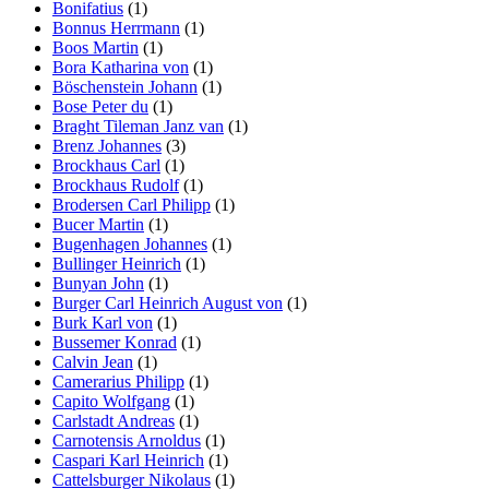
Bonifatius
(1)
Bonnus Herrmann
(1)
Boos Martin
(1)
Bora Katharina von
(1)
Böschenstein Johann
(1)
Bose Peter du
(1)
Braght Tileman Janz van
(1)
Brenz Johannes
(3)
Brockhaus Carl
(1)
Brockhaus Rudolf
(1)
Brodersen Carl Philipp
(1)
Bucer Martin
(1)
Bugenhagen Johannes
(1)
Bullinger Heinrich
(1)
Bunyan John
(1)
Burger Carl Heinrich August von
(1)
Burk Karl von
(1)
Bussemer Konrad
(1)
Calvin Jean
(1)
Camerarius Philipp
(1)
Capito Wolfgang
(1)
Carlstadt Andreas
(1)
Carnotensis Arnoldus
(1)
Caspari Karl Heinrich
(1)
Cattelsburger Nikolaus
(1)