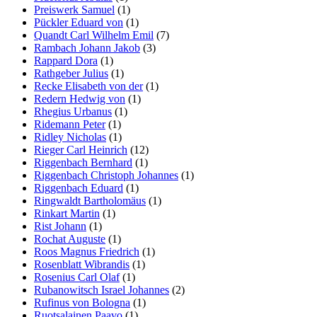
Preiswerk Samuel
(1)
Pückler Eduard von
(1)
Quandt Carl Wilhelm Emil
(7)
Rambach Johann Jakob
(3)
Rappard Dora
(1)
Rathgeber Julius
(1)
Recke Elisabeth von der
(1)
Redern Hedwig von
(1)
Rhegius Urbanus
(1)
Ridemann Peter
(1)
Ridley Nicholas
(1)
Rieger Carl Heinrich
(12)
Riggenbach Bernhard
(1)
Riggenbach Christoph Johannes
(1)
Riggenbach Eduard
(1)
Ringwaldt Bartholomäus
(1)
Rinkart Martin
(1)
Rist Johann
(1)
Rochat Auguste
(1)
Roos Magnus Friedrich
(1)
Rosenblatt Wibrandis
(1)
Rosenius Carl Olaf
(1)
Rubanowitsch Israel Johannes
(2)
Rufinus von Bologna
(1)
Ruotsalainen Paavo
(1)