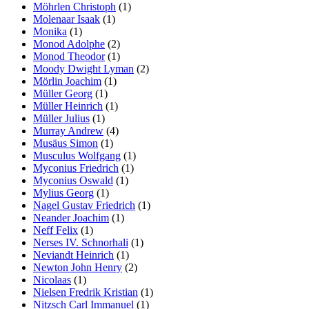
Möhrlen Christoph
(1)
Molenaar Isaak
(1)
Monika
(1)
Monod Adolphe
(2)
Monod Theodor
(1)
Moody Dwight Lyman
(2)
Mörlin Joachim
(1)
Müller Georg
(1)
Müller Heinrich
(1)
Müller Julius
(1)
Murray Andrew
(4)
Musäus Simon
(1)
Musculus Wolfgang
(1)
Myconius Friedrich
(1)
Myconius Oswald
(1)
Mylius Georg
(1)
Nagel Gustav Friedrich
(1)
Neander Joachim
(1)
Neff Felix
(1)
Nerses IV. Schnorhali
(1)
Neviandt Heinrich
(1)
Newton John Henry
(2)
Nicolaas
(1)
Nielsen Fredrik Kristian
(1)
Nitzsch Carl Immanuel
(1)