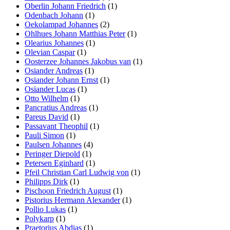
Oberlin Johann Friedrich
(1)
Odenbach Johann
(1)
Oekolampad Johannes
(2)
Ohlhues Johann Matthias Peter
(1)
Olearius Johannes
(1)
Olevian Caspar
(1)
Oosterzee Johannes Jakobus van
(1)
Osiander Andreas
(1)
Osiander Johann Ernst
(1)
Osiander Lucas
(1)
Otto Wilhelm
(1)
Pancratius Andreas
(1)
Pareus David
(1)
Passavant Theophil
(1)
Pauli Simon
(1)
Paulsen Johannes
(4)
Peringer Diepold
(1)
Petersen Eginhard
(1)
Pfeil Christian Carl Ludwig von
(1)
Philipps Dirk
(1)
Pischoon Friedrich August
(1)
Pistorius Hermann Alexander
(1)
Pollio Lukas
(1)
Polykarp
(1)
Praetorius Abdias
(1)