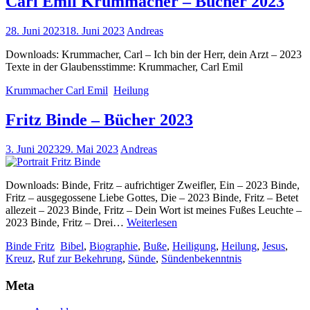
Carl Emil Krummacher – Bücher 2023
28. Juni 2023
18. Juni 2023
Andreas
Downloads: Krummacher, Carl – Ich bin der Herr, dein Arzt – 2023
Texte in der Glaubensstimme: Krummacher, Carl Emil
Krummacher Carl Emil
Heilung
Fritz Binde – Bücher 2023
3. Juni 2023
29. Mai 2023
Andreas
Downloads: Binde, Fritz – aufrichtiger Zweifler, Ein – 2023 Binde,
Fritz – ausgegossene Liebe Gottes, Die – 2023 Binde, Fritz – Betet
allezeit – 2023 Binde, Fritz – Dein Wort ist meines Fußes Leuchte –
Fritz
2023 Binde, Fritz – Drei…
Weiterlesen
Binde
Binde Fritz
Bibel
,
Biographie
,
Buße
,
Heiligung
,
Heilung
,
Jesus
,
–
Kreuz
,
Ruf zur Bekehrung
,
Sünde
,
Sündenbekenntnis
Bücher
2023
Meta