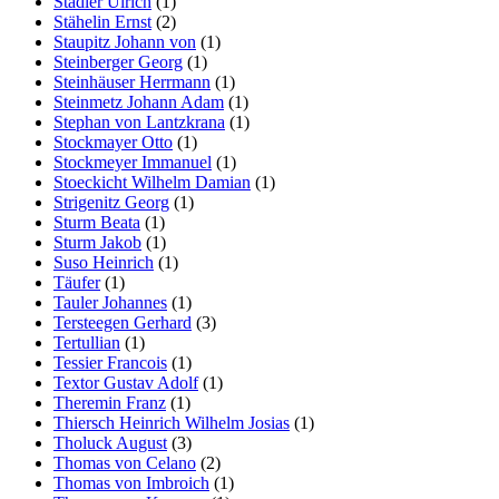
Stadler Ulrich
(1)
Stähelin Ernst
(2)
Staupitz Johann von
(1)
Steinberger Georg
(1)
Steinhäuser Herrmann
(1)
Steinmetz Johann Adam
(1)
Stephan von Lantzkrana
(1)
Stockmayer Otto
(1)
Stockmeyer Immanuel
(1)
Stoeckicht Wilhelm Damian
(1)
Strigenitz Georg
(1)
Sturm Beata
(1)
Sturm Jakob
(1)
Suso Heinrich
(1)
Täufer
(1)
Tauler Johannes
(1)
Tersteegen Gerhard
(3)
Tertullian
(1)
Tessier Francois
(1)
Textor Gustav Adolf
(1)
Theremin Franz
(1)
Thiersch Heinrich Wilhelm Josias
(1)
Tholuck August
(3)
Thomas von Celano
(2)
Thomas von Imbroich
(1)