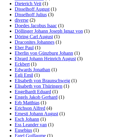
Dieterich Veit
(1)
Disselhoff August
(1)
Disselhoff Julius
(3)
diverse
(2)
Doedes Jacobus Isaac
(1)
Döllinger Johann Joseph Ignaz von
(1)
Döring Carl August
(1)
Draconites Johannes
(1)
Eber Paul
(1)
Eberlin von Günzburg Johann
(1)
Ebrard Johann Heinrich August
(3)
Eckbert
(1)
Edwards Jonathan
(1)
Egli Emil
(1)
Elisabeth von Braunschweig
(1)
Elisabeth von Thüringen
(1)
Engelhardt Eduard
(1)
Engels Jakob Gerhard
(1)
Erb Matthias
(1)
Erichson Alfred
(4)
Ernesti Johann August
(1)
Esch Johann
(1)
Ess Leander van
(1)
Eusebius
(1)
Farel Guillaume
(1)