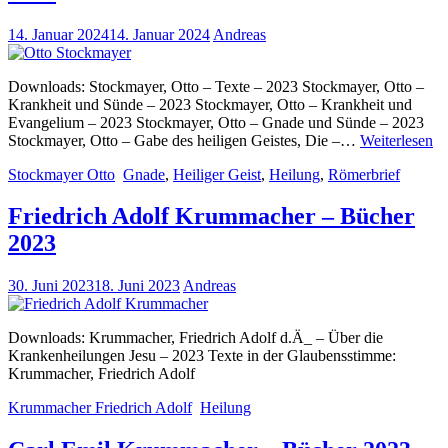
14. Januar 2024
14. Januar 2024
Andreas
Downloads: Stockmayer, Otto – Texte – 2023 Stockmayer, Otto –
Krankheit und Sünde – 2023 Stockmayer, Otto – Krankheit und
Evangelium – 2023 Stockmayer, Otto – Gnade und Sünde – 2023
Ot
Stockmayer, Otto – Gabe des heiligen Geistes, Die –…
Weiterlesen
St
Stockmayer Otto
Gnade
,
Heiliger Geist
,
Heilung
,
Römerbrief
–
Bü
20
Friedrich Adolf Krummacher – Bücher
20
2023
30. Juni 2023
18. Juni 2023
Andreas
Downloads: Krummacher, Friedrich Adolf d.Ä_ – Über die
Krankenheilungen Jesu – 2023 Texte in der Glaubensstimme:
Krummacher, Friedrich Adolf
Krummacher Friedrich Adolf
Heilung