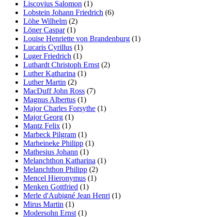
Liscovius Salomon
(1)
Lobstein Johann Friedrich
(6)
Löhe Wilhelm
(2)
Löner Caspar
(1)
Louise Henriette von Brandenburg
(1)
Lucaris Cyrillus
(1)
Luger Friedrich
(1)
Luthardt Christoph Ernst
(2)
Luther Katharina
(1)
Luther Martin
(2)
MacDuff John Ross
(7)
Magnus Albertus
(1)
Major Charles Forsythe
(1)
Major Georg
(1)
Mantz Felix
(1)
Marbeck Pilgram
(1)
Marheineke Philipp
(1)
Mathesius Johann
(1)
Melanchthon Katharina
(1)
Melanchthon Philipp
(2)
Mencel Hieronymus
(1)
Menken Gottfried
(1)
Merle d'Aubigné Jean Henri
(1)
Mirus Martin
(1)
Modersohn Ernst
(1)