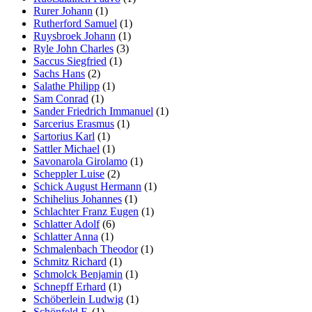
Rurer Johann
(1)
Rutherford Samuel
(1)
Ruysbroek Johann
(1)
Ryle John Charles
(3)
Saccus Siegfried
(1)
Sachs Hans
(2)
Salathe Philipp
(1)
Sam Conrad
(1)
Sander Friedrich Immanuel
(1)
Sarcerius Erasmus
(1)
Sartorius Karl
(1)
Sattler Michael
(1)
Savonarola Girolamo
(1)
Scheppler Luise
(2)
Schick August Hermann
(1)
Schihelius Johannes
(1)
Schlachter Franz Eugen
(1)
Schlatter Adolf
(6)
Schlatter Anna
(1)
Schmalenbach Theodor
(1)
Schmitz Richard
(1)
Schmolck Benjamin
(1)
Schnepff Erhard
(1)
Schöberlein Ludwig
(1)
Schönfeld F.
(1)