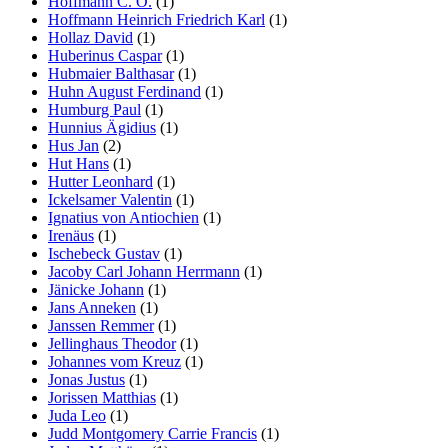
Hoffmann C. O.
(1)
Hoffmann Heinrich Friedrich Karl
(1)
Hollaz David
(1)
Huberinus Caspar
(1)
Hubmaier Balthasar
(1)
Huhn August Ferdinand
(1)
Humburg Paul
(1)
Hunnius Ägidius
(1)
Hus Jan
(2)
Hut Hans
(1)
Hutter Leonhard
(1)
Ickelsamer Valentin
(1)
Ignatius von Antiochien
(1)
Irenäus
(1)
Ischebeck Gustav
(1)
Jacoby Carl Johann Herrmann
(1)
Jänicke Johann
(1)
Jans Anneken
(1)
Janssen Remmer
(1)
Jellinghaus Theodor
(1)
Johannes vom Kreuz
(1)
Jonas Justus
(1)
Jorissen Matthias
(1)
Juda Leo
(1)
Judd Montgomery Carrie Francis
(1)