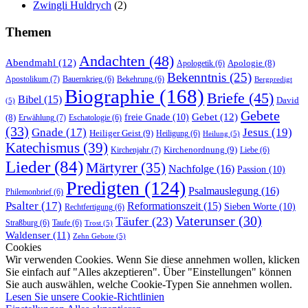
Zwingli Huldrych
(2)
Themen
Andachten
(48)
Abendmahl
(12)
Apologie
(8)
Apologetik
(6)
Bekenntnis
(25)
Apostolikum
(7)
Bauernkrieg
(6)
Bekehrung
(6)
Bergpredigt
Biographie
(168)
Briefe
(45)
Bibel
(15)
David
(5)
Gebete
Gebet
(12)
freie Gnade
(10)
(8)
Erwählung
(7)
Eschatologie
(6)
(33)
Gnade
(17)
Jesus
(19)
Heiliger Geist
(9)
Heiligung
(6)
Heilung
(5)
Katechismus
(39)
Kirchenordnung
(9)
Kirchenjahr
(7)
Liebe
(6)
Lieder
(84)
Märtyrer
(35)
Nachfolge
(16)
Passion
(10)
Predigten
(124)
Psalmauslegung
(16)
Philemonbrief
(6)
Psalter
(17)
Reformationszeit
(15)
Sieben Worte
(10)
Rechtfertigung
(6)
Vaterunser
(30)
Täufer
(23)
Straßburg
(6)
Taufe
(6)
Trost
(5)
Waldenser
(11)
Zehn Gebote
(5)
Cookies
Wir verwenden Cookies. Wenn Sie diese annehmen wollen, klicken
Sie einfach auf "Alles akzeptieren". Über "Einstellungen" können
Sie auch auswählen, welche Cookie-Typen Sie annehmen wollen.
Lesen Sie unsere Cookie-Richtlinien