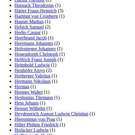
Harnack Theodosius
(1)
Härter Franz-Heinrich
(3)
Hartmut von Cronberg
(1)
Hauser Markus
(1)
Hebich Samuel
(2)
Hedio Caspar
(1)
Heerbrand Jacob
(1)
Heermann Johannes
(2)
Hefentreger Johannes
(1)
Hegendorph Christoph
(1)
Helfrich Franz Joseph
(1)
Helmbold Ludwig
(1)
Henhöfer Aloys
(2)
Herberger Valerius
(1)
Hermann Nikolaus
(1)
Hermas
(1)
Hermes Walter
(1)
Heshusius Tilemann
(1)
Hess Johann
(1)
Heuser Wilhelm
(1)
Heydenreich August Ludwig Christian
(1)
Hieronimus von Prag
(1)
Hiller Philipp Friedrich
(1)
Hofacker Ludwig
(1)