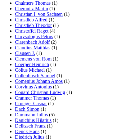
Chalmers Thomas
(1)
Chemnitz Martin
(1)
Christian I. von Sachsen
(1)
Christlieb Alfred
(1)
Christlieb Theodor
(1)
Christoffel Raget
(4)
Chrysologus Petrus
(1)
Clarenbach Adolf
(2)
Claudius Matthias
(1)
Clausen J.
(1)
Clemens von Rom
(1)
Coerper Heinrich
(1)
Cölius Michael
(1)
Collenbusch Samuel
(1)
Comenius Johann Amos
(1)
Corvinus Antonius
(1)
Couard Christian Ludwig
(1)
Cranmer Thomas
(1)
Cruciger Caspar
(1)
Dach Simon
(1)
Dammann Julius
(5)
Danichius Hilarius
(1)
Delitzsch Franz
(1)
Denck Hans
(1)
Diedrich Julius
(1)