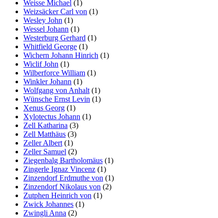
Weisse Michael
(1)
Weizsäcker Carl von
(1)
Wesley John
(1)
Wessel Johann
(1)
Westerburg Gerhard
(1)
Whitfield George
(1)
Wichern Johann Hinrich
(1)
Wiclif John
(1)
Wilberforce William
(1)
Winkler Johann
(1)
Wolfgang von Anhalt
(1)
Wünsche Ernst Levin
(1)
Xenus Georg
(1)
Xylotectus Johann
(1)
Zell Katharina
(3)
Zell Matthäus
(3)
Zeller Albert
(1)
Zeller Samuel
(2)
Ziegenbalg Bartholomäus
(1)
Zingerle Ignaz Vincenz
(1)
Zinzendorf Erdmuthe von
(1)
Zinzendorf Nikolaus von
(2)
Zutphen Heinrich von
(1)
Zwick Johannes
(1)
Zwingli Anna
(2)