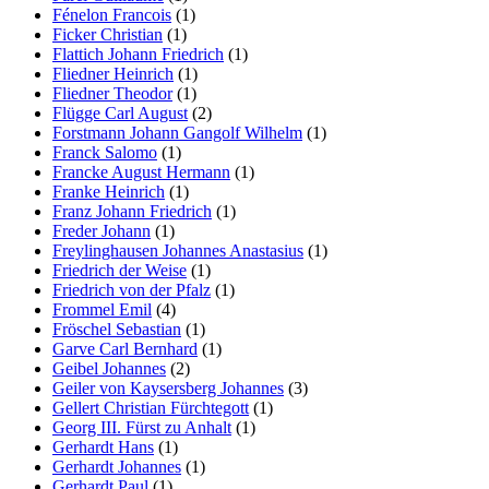
Fénelon Francois
(1)
Ficker Christian
(1)
Flattich Johann Friedrich
(1)
Fliedner Heinrich
(1)
Fliedner Theodor
(1)
Flügge Carl August
(2)
Forstmann Johann Gangolf Wilhelm
(1)
Franck Salomo
(1)
Francke August Hermann
(1)
Franke Heinrich
(1)
Franz Johann Friedrich
(1)
Freder Johann
(1)
Freylinghausen Johannes Anastasius
(1)
Friedrich der Weise
(1)
Friedrich von der Pfalz
(1)
Frommel Emil
(4)
Fröschel Sebastian
(1)
Garve Carl Bernhard
(1)
Geibel Johannes
(2)
Geiler von Kaysersberg Johannes
(3)
Gellert Christian Fürchtegott
(1)
Georg III. Fürst zu Anhalt
(1)
Gerhardt Hans
(1)
Gerhardt Johannes
(1)
Gerhardt Paul
(1)