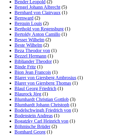
Bender Leopold
(2)
Bengel Johann Albrecht
(5)
Bernhard von Clairvaux
(1)
Bernward
(2)
Berquin Louis
(2)
Berthold von Regensburg
(1)
Bertoldy Anton Camillo
(1)
Besser Wilhelm
(2)
Beste Wilhelm
(2)
Beza Theodor von
(1)
Bezzel Hermann
(1)
Bibliander Theodor
(1)
Binde Fritz
(1)
Bion Jean Francois
(1)
Blarer von Giersberg Ambrosius
(1)
Blarer von Giersberg Thomas
(1)
Blaul Georg Friedrich
(1)
Blaurock Jörg
(1)
Blumhardt Christian Gottlob
(3)
Blumhardt Johann Christoph
(1)
Bodelschwingh Friedrich von
(1)
Bodenstein Andreas
(1)
Bogatzky Carl Heinrich von
(1)
Böhmische Brüder
(2)
Bomhard Georg
(1)