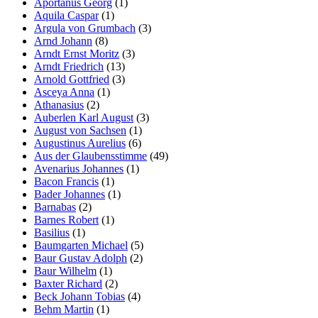
Aportanus Georg
(1)
Aquila Caspar
(1)
Argula von Grumbach
(3)
Arnd Johann
(8)
Arndt Ernst Moritz
(3)
Arndt Friedrich
(13)
Arnold Gottfried
(3)
Asceya Anna
(1)
Athanasius
(2)
Auberlen Karl August
(3)
August von Sachsen
(1)
Augustinus Aurelius
(6)
Aus der Glaubensstimme
(49)
Avenarius Johannes
(1)
Bacon Francis
(1)
Bader Johannes
(1)
Barnabas
(2)
Barnes Robert
(1)
Basilius
(1)
Baumgarten Michael
(5)
Baur Gustav Adolph
(2)
Baur Wilhelm
(1)
Baxter Richard
(2)
Beck Johann Tobias
(4)
Behm Martin
(1)