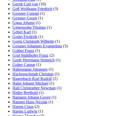
Gerok Carl von
(10)
Geß Wolfgang Friedrich
(3)
Gessner Conrad
(1)
Gessner Georg
(1)
Gigas Johann
(1)
Girgensohn Thomas
(1)
Göbel Karl
(1)
Godet Frederik
(1)
Goetz Christoph Wilhelm
(1)
Gossner Johannes Evangelista
(3)
Gräber Franz
(1)
Graf Stuhlhofer Franz
(2)
Grafe Herrmann Heinrich
(1)
Gräter Caspar
(1)
Habermann Johannes
(1)
Hackenschmidt Christian
(1)
Hagenbach Karl Rudolf
(1)
Hahn Johann Michael
(1)
Hall Christopher Newman
(1)
Haller Berthold
(1)
Hamann Johann Georg
(1)
Hansen Hans Nicolai
(1)
Harms Claus
(2)
Harms Ludwig
(1)
Harms Theodor
(2)