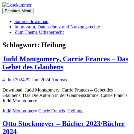
Zum
christliche Bücher zum kostenlosen Download
Inhalt
Primäres Menü
Lesekammer
springen
Sammeldownload
Impressum, Datenschutz und Nutzungsrechte
Zum Thema Urheberrecht
Schlagwort:
Heilung
Judd Montgomery, Carrie Frances – Das
Gebet des Glaubens
4. Juli 2024
29. Juni 2024
Andreas
Download: Judd Montgomery, Carrie Frances – Gebet des
Glaubens, Das Die Autorin in der Glaubensstimme: Carrie Francis
Judd Montgomery
Judd Montgomery Carrie Francis
Heilung
Otto Stockmeyer – Bücher 2023/Bücher
2024