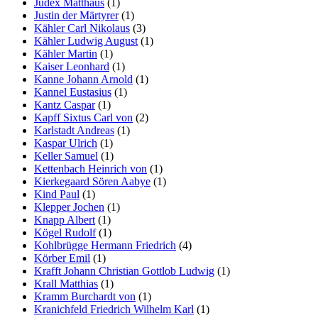
Judex Matthäus
(1)
Justin der Märtyrer
(1)
Kähler Carl Nikolaus
(3)
Kähler Ludwig August
(1)
Kähler Martin
(1)
Kaiser Leonhard
(1)
Kanne Johann Arnold
(1)
Kannel Eustasius
(1)
Kantz Caspar
(1)
Kapff Sixtus Carl von
(2)
Karlstadt Andreas
(1)
Kaspar Ulrich
(1)
Keller Samuel
(1)
Kettenbach Heinrich von
(1)
Kierkegaard Sören Aabye
(1)
Kind Paul
(1)
Klepper Jochen
(1)
Knapp Albert
(1)
Kögel Rudolf
(1)
Kohlbrügge Hermann Friedrich
(4)
Körber Emil
(1)
Krafft Johann Christian Gottlob Ludwig
(1)
Krall Matthias
(1)
Kramm Burchardt von
(1)
Kranichfeld Friedrich Wilhelm Karl
(1)