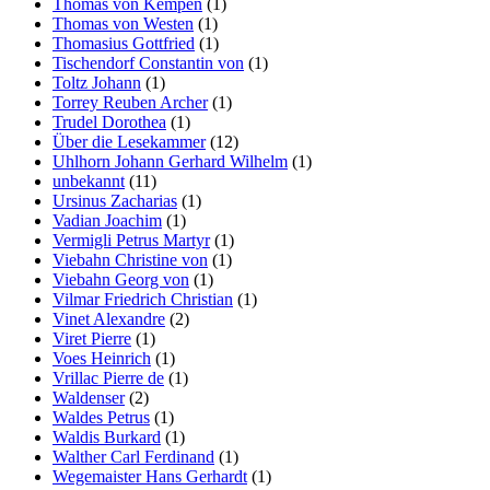
Thomas von Kempen
(1)
Thomas von Westen
(1)
Thomasius Gottfried
(1)
Tischendorf Constantin von
(1)
Toltz Johann
(1)
Torrey Reuben Archer
(1)
Trudel Dorothea
(1)
Über die Lesekammer
(12)
Uhlhorn Johann Gerhard Wilhelm
(1)
unbekannt
(11)
Ursinus Zacharias
(1)
Vadian Joachim
(1)
Vermigli Petrus Martyr
(1)
Viebahn Christine von
(1)
Viebahn Georg von
(1)
Vilmar Friedrich Christian
(1)
Vinet Alexandre
(2)
Viret Pierre
(1)
Voes Heinrich
(1)
Vrillac Pierre de
(1)
Waldenser
(2)
Waldes Petrus
(1)
Waldis Burkard
(1)
Walther Carl Ferdinand
(1)
Wegemaister Hans Gerhardt
(1)