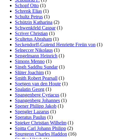
Schopf Otto
(1)
Schrenk Elias
(1)
Schultz Petrus
(1)
Schützin Katharina
(2)
Schwenkfeld Caspar
(1)
Scriver Christian
(1)
Scultetus Abraham
(1)
Seckendorff-Gutend Henriette Freiin von
(1)
Selneccer Nikolaus
(1)
Sengelmann Heinrich
(1)
Simons Menno
(1)
Singh Saddhu Sundar
(1)
Slüter Joachim
(1)
Smith Robert Pearsall
(1)
Soetgen van den Houte
(1)
Spalatin Georg
(1)
Spangenberg Cyriacus
(1)
Spangenberg Johannes
(1)
Spener Philipp Jakob
(1)
Spengler Lazarus
(1)
Speratus Paulus
(1)
Spieker Christian Wilhelm
(1)
Spitta Carl Johann Philipp
(2)
Spurgeon Charles Haddon
(16)