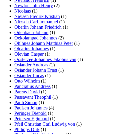
Neviandt Heinrich
(1)
Newton John Henry
(2)
Nicolaas
(1)
Nielsen Fredrik Kristian
(1)
Nitzsch Carl Immanuel
(1)
Oberlin Johann Friedrich
(1)
Odenbach Johann
(1)
Oekolampad Johannes
(2)
Ohlhues Johann Matthias Peter
(1)
Olearius Johannes
(1)
Olevian Caspar
(1)
Oosterzee Johannes Jakobus van
(1)
Osiander Andreas
(1)
Osiander Johann Ernst
(1)
Osiander Lucas
(1)
Otto Wilhelm
(1)
Pancratius Andreas
(1)
Pareus David
(1)
Passavant Theophil
(1)
Pauli Simon
(1)
Paulsen Johannes
(4)
Peringer Diepold
(1)
Petersen Eginhard
(1)
Pfeil Christian Carl Ludwig von
(1)
Philipps Dirk
(1)