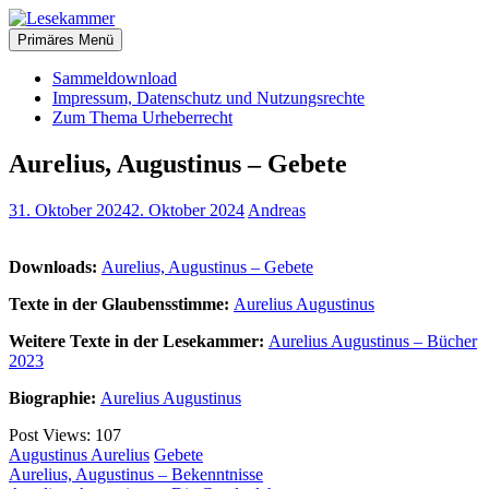
Zum
christliche Bücher zum kostenlosen Download
Inhalt
Primäres Menü
Lesekammer
springen
Sammeldownload
Impressum, Datenschutz und Nutzungsrechte
Zum Thema Urheberrecht
Aurelius, Augustinus – Gebete
31. Oktober 2024
2. Oktober 2024
Andreas
Downloads:
Aurelius, Augustinus – Gebete
Texte in der Glaubensstimme:
Aurelius Augustinus
Weitere Texte in der Lesekammer:
Aurelius Augustinus – Bücher
2023
Biographie:
Aurelius Augustinus
Post Views:
107
Augustinus Aurelius
Gebete
Beitragsnavigation
Aurelius, Augustinus – Bekenntnisse