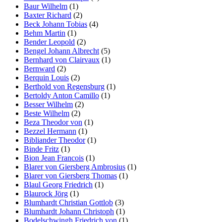
Baur Wilhelm
(1)
Baxter Richard
(2)
Beck Johann Tobias
(4)
Behm Martin
(1)
Bender Leopold
(2)
Bengel Johann Albrecht
(5)
Bernhard von Clairvaux
(1)
Bernward
(2)
Berquin Louis
(2)
Berthold von Regensburg
(1)
Bertoldy Anton Camillo
(1)
Besser Wilhelm
(2)
Beste Wilhelm
(2)
Beza Theodor von
(1)
Bezzel Hermann
(1)
Bibliander Theodor
(1)
Binde Fritz
(1)
Bion Jean Francois
(1)
Blarer von Giersberg Ambrosius
(1)
Blarer von Giersberg Thomas
(1)
Blaul Georg Friedrich
(1)
Blaurock Jörg
(1)
Blumhardt Christian Gottlob
(3)
Blumhardt Johann Christoph
(1)
Bodelschwingh Friedrich von
(1)