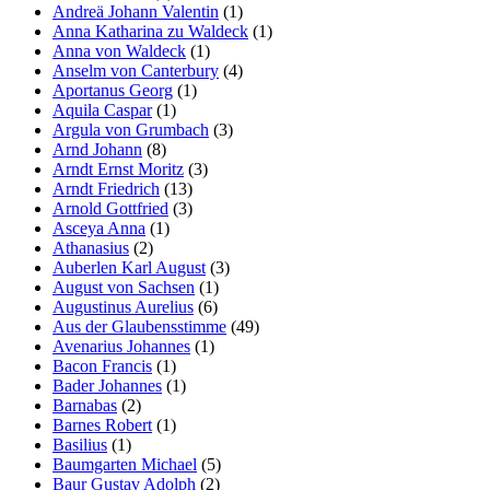
Andreä Johann Valentin
(1)
Anna Katharina zu Waldeck
(1)
Anna von Waldeck
(1)
Anselm von Canterbury
(4)
Aportanus Georg
(1)
Aquila Caspar
(1)
Argula von Grumbach
(3)
Arnd Johann
(8)
Arndt Ernst Moritz
(3)
Arndt Friedrich
(13)
Arnold Gottfried
(3)
Asceya Anna
(1)
Athanasius
(2)
Auberlen Karl August
(3)
August von Sachsen
(1)
Augustinus Aurelius
(6)
Aus der Glaubensstimme
(49)
Avenarius Johannes
(1)
Bacon Francis
(1)
Bader Johannes
(1)
Barnabas
(2)
Barnes Robert
(1)
Basilius
(1)
Baumgarten Michael
(5)
Baur Gustav Adolph
(2)