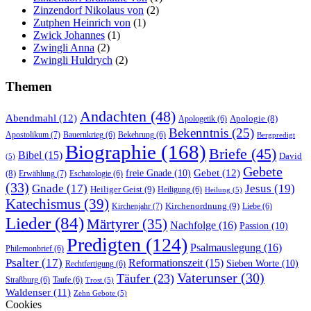
Zinzendorf Nikolaus von
(2)
Zutphen Heinrich von
(1)
Zwick Johannes
(1)
Zwingli Anna
(2)
Zwingli Huldrych
(2)
Themen
Andachten
(48)
Abendmahl
(12)
Apologie
(8)
Apologetik
(6)
Bekenntnis
(25)
Apostolikum
(7)
Bauernkrieg
(6)
Bekehrung
(6)
Bergpredigt
Biographie
(168)
Briefe
(45)
Bibel
(15)
David
(5)
Gebete
Gebet
(12)
freie Gnade
(10)
(8)
Erwählung
(7)
Eschatologie
(6)
(33)
Gnade
(17)
Jesus
(19)
Heiliger Geist
(9)
Heiligung
(6)
Heilung
(5)
Katechismus
(39)
Kirchenordnung
(9)
Kirchenjahr
(7)
Liebe
(6)
Lieder
(84)
Märtyrer
(35)
Nachfolge
(16)
Passion
(10)
Predigten
(124)
Psalmauslegung
(16)
Philemonbrief
(6)
Psalter
(17)
Reformationszeit
(15)
Sieben Worte
(10)
Rechtfertigung
(6)
Vaterunser
(30)
Täufer
(23)
Straßburg
(6)
Taufe
(6)
Trost
(5)
Waldenser
(11)
Zehn Gebote
(5)
Cookies