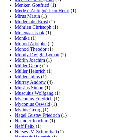
Menken Gottfried
(1)
Merle d'Aubigné Jean Henri
(1)
Mirus Martin
(1)
Modersohn Ernst
(1)
Möhrlen Christoph
(1)
Molenaar Isaak
(1)
Monika
(1)
Monod Adolphe
(2)
Monod Theodor
(1)
Moody Dwight Lyman
(2)
Mörlin Joachim
(1)
Müller Georg
(1)
Müller Heinrich
(1)
Müller Julius
(1)
Murray Andrew
(4)
Musäus Simon
(1)
Musculus Wolfgang
(1)
Myconius Friedrich
(1)
Myconius Oswald
(1)
Mylius Georg
(1)
Nagel Gustav Friedrich
(1)
Neander Joachim
(1)
Neff Felix
(1)
Nerses IV. Schnorhali
(1)