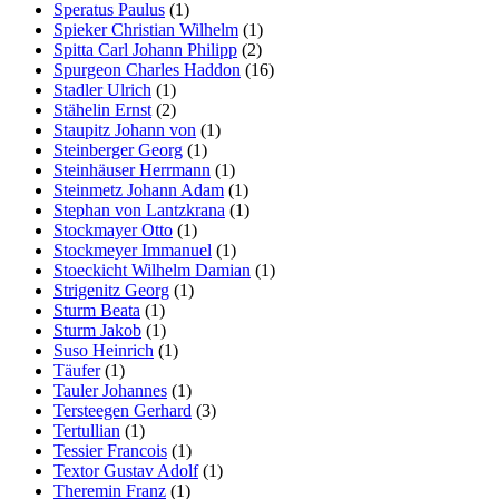
Speratus Paulus
(1)
Spieker Christian Wilhelm
(1)
Spitta Carl Johann Philipp
(2)
Spurgeon Charles Haddon
(16)
Stadler Ulrich
(1)
Stähelin Ernst
(2)
Staupitz Johann von
(1)
Steinberger Georg
(1)
Steinhäuser Herrmann
(1)
Steinmetz Johann Adam
(1)
Stephan von Lantzkrana
(1)
Stockmayer Otto
(1)
Stockmeyer Immanuel
(1)
Stoeckicht Wilhelm Damian
(1)
Strigenitz Georg
(1)
Sturm Beata
(1)
Sturm Jakob
(1)
Suso Heinrich
(1)
Täufer
(1)
Tauler Johannes
(1)
Tersteegen Gerhard
(3)
Tertullian
(1)
Tessier Francois
(1)
Textor Gustav Adolf
(1)
Theremin Franz
(1)