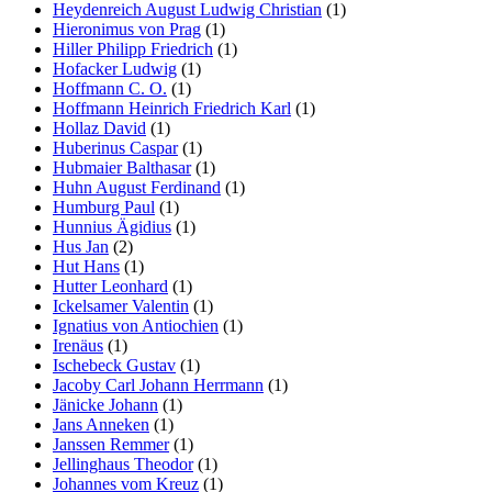
Heydenreich August Ludwig Christian
(1)
Hieronimus von Prag
(1)
Hiller Philipp Friedrich
(1)
Hofacker Ludwig
(1)
Hoffmann C. O.
(1)
Hoffmann Heinrich Friedrich Karl
(1)
Hollaz David
(1)
Huberinus Caspar
(1)
Hubmaier Balthasar
(1)
Huhn August Ferdinand
(1)
Humburg Paul
(1)
Hunnius Ägidius
(1)
Hus Jan
(2)
Hut Hans
(1)
Hutter Leonhard
(1)
Ickelsamer Valentin
(1)
Ignatius von Antiochien
(1)
Irenäus
(1)
Ischebeck Gustav
(1)
Jacoby Carl Johann Herrmann
(1)
Jänicke Johann
(1)
Jans Anneken
(1)
Janssen Remmer
(1)
Jellinghaus Theodor
(1)
Johannes vom Kreuz
(1)