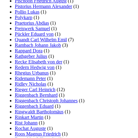
Pischoon Friedrich August
(1)
Pistorius Hermann Alexander
(1)
Pollio Lukas
(1)
Polykarp
(1)
Praetorius Abdias
(1)
Preiswerk Samuel
(1)
Pückler Eduard von
(1)
Quandt Carl Wilhelm Emil
(7)
Rambach Johann Jakob
(3)
Rappard Dora
(1)
Rathgeber Julius
(1)
Recke Elisabeth von der
(1)
Redern Hedwig von
(1)
Rhegius Urbanus
(1)
Ridemann Peter
(1)
Ridley Nicholas
(1)
Rieger Carl Heinrich
(12)
Riggenbach Bernhard
(1)
Riggenbach Christoph Johannes
(1)
Riggenbach Eduard
(1)
Ringwaldt Bartholomäus
(1)
Rinkart Martin
(1)
Rist Johann
(1)
Rochat Auguste
(1)
Roos Magnus Friedrich
(1)