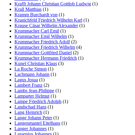
Krafft Johann Christian Gottlob Ludwig
(1)
Krall Matthias
(1)
Kramm Burchardt von
(1)
Kranichfeld Friedrich Wilhelm Karl
(1)
Krause Cäsar Wilhelm Alexander
(1)
Krummacher Carl Emil
(1)
Krummacher Emil Wilhelm
(1)
Krummacher Friedrich Adolf
(2)
Krummacher Friedrich Wilhelm
(4)
Krummacher Gottfried Daniel
(2)
Krummacher Hermann Friedrich
(1)
Kunel Christian Klaus
(3)
La Roche Simon
(1)
Lachmann Johann
(1)
Lagus Josua
(1)
Lambert Franz
(2)
Lambs Jean-Philippe
(1)
Lamparter Helmut
(1)
Lampe Friedrich Adolph
(1)
Landschad Hans
(1)
Lang Heinrich
(1)
Lange Johann Peter
(1)
Langenmantel Eitelhans
(1)
Langer Johannes
(1)
Lassenius Johannes
(1)