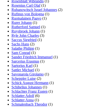
Rosenblatt Wibrandis
(1)
Rosenius Carl Olaf
(1)
Rubanowitsch Israel Johannes
(2)
Rufinus von Bologna
(1)
Ruotsalainen Paavo
(1)
Rurer Johann
(1)
Rutherford Samuel
(1)
Ruysbroek Johann
(1)
Ryle John Charles
(3)
Saccus Siegfried
(1)
Sachs Hans
(2)
Salathe Philipp
(1)
Sam Conrad
(1)
Sander Friedrich Immanuel
(1)
Sarcerius Erasmus
(1)
Sartorius Karl
(1)
Sattler Michael
(1)
Savonarola Girolamo
(1)
Scheppler Luise
(2)
Schick August Hermann
(1)
Schihelius Johannes
(1)
Schlachter Franz Eugen
(1)
Schlatter Adolf
(6)
Schlatter Anna
(1)
Schmalenbach Theodor
(1)