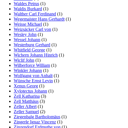
Waldes Petrus
(1)
Waldis Burkard
(1)
Walther Carl Ferdinand
(1)
Wegemaister Hans Gerhardt
(1)
Weisse Michael
(1)
Weizsäcker Carl von
(1)
Wesley John
(1)
Wessel Johann
(1)
Westerburg Gerhard
(1)
Whitfield George
(1)
Wichern Johann Hinrich
(1)
Wiclif John
(1)
Wilberforce William
(1)
Winkler Johann
(1)
Wolfgang von Anhalt
(1)
Wünsche Ernst Levin
(1)
Xenus Georg
(1)
Xylotectus Johann
(1)
Zell Katharina
(3)
Zell Matthäus
(3)
Zeller Albert
(1)
Zeller Samuel
(2)
Ziegenbalg Bartholomäus
(1)
Zingerle Ignaz Vincenz
(1)
Zinzendorf Erdmuthe von
(1)