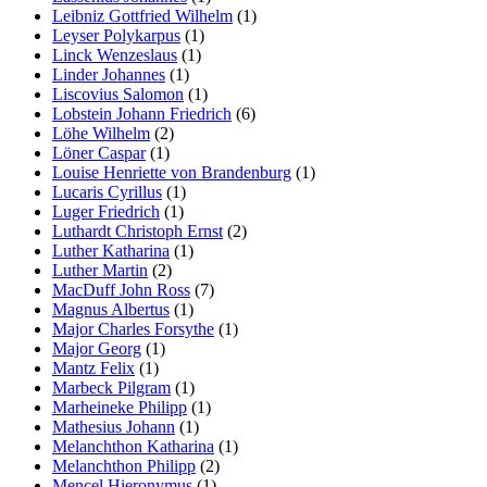
Leibniz Gottfried Wilhelm
(1)
Leyser Polykarpus
(1)
Linck Wenzeslaus
(1)
Linder Johannes
(1)
Liscovius Salomon
(1)
Lobstein Johann Friedrich
(6)
Löhe Wilhelm
(2)
Löner Caspar
(1)
Louise Henriette von Brandenburg
(1)
Lucaris Cyrillus
(1)
Luger Friedrich
(1)
Luthardt Christoph Ernst
(2)
Luther Katharina
(1)
Luther Martin
(2)
MacDuff John Ross
(7)
Magnus Albertus
(1)
Major Charles Forsythe
(1)
Major Georg
(1)
Mantz Felix
(1)
Marbeck Pilgram
(1)
Marheineke Philipp
(1)
Mathesius Johann
(1)
Melanchthon Katharina
(1)
Melanchthon Philipp
(2)
Mencel Hieronymus
(1)