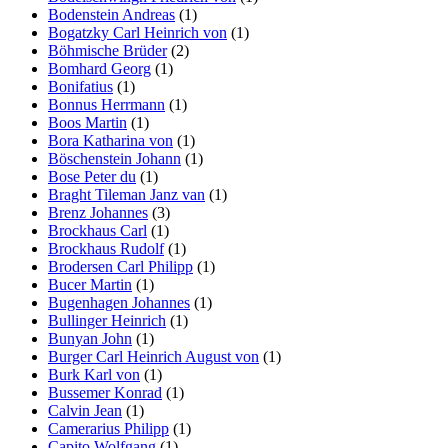
Bodenstein Andreas
(1)
Bogatzky Carl Heinrich von
(1)
Böhmische Brüder
(2)
Bomhard Georg
(1)
Bonifatius
(1)
Bonnus Herrmann
(1)
Boos Martin
(1)
Bora Katharina von
(1)
Böschenstein Johann
(1)
Bose Peter du
(1)
Braght Tileman Janz van
(1)
Brenz Johannes
(3)
Brockhaus Carl
(1)
Brockhaus Rudolf
(1)
Brodersen Carl Philipp
(1)
Bucer Martin
(1)
Bugenhagen Johannes
(1)
Bullinger Heinrich
(1)
Bunyan John
(1)
Burger Carl Heinrich August von
(1)
Burk Karl von
(1)
Bussemer Konrad
(1)
Calvin Jean
(1)
Camerarius Philipp
(1)
Capito Wolfgang
(1)