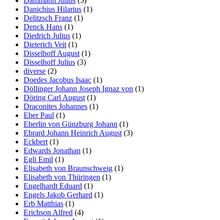
Dammann Julius
(5)
Danichius Hilarius
(1)
Delitzsch Franz
(1)
Denck Hans
(1)
Diedrich Julius
(1)
Dieterich Veit
(1)
Disselhoff August
(1)
Disselhoff Julius
(3)
diverse
(2)
Doedes Jacobus Isaac
(1)
Döllinger Johann Joseph Ignaz von
(1)
Döring Carl August
(1)
Draconites Johannes
(1)
Eber Paul
(1)
Eberlin von Günzburg Johann
(1)
Ebrard Johann Heinrich August
(3)
Eckbert
(1)
Edwards Jonathan
(1)
Egli Emil
(1)
Elisabeth von Braunschweig
(1)
Elisabeth von Thüringen
(1)
Engelhardt Eduard
(1)
Engels Jakob Gerhard
(1)
Erb Matthias
(1)
Erichson Alfred
(4)