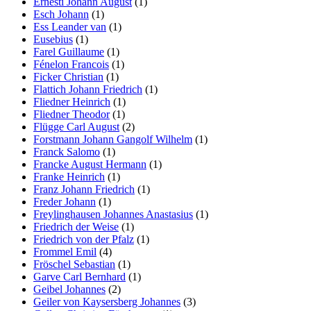
Ernesti Johann August
(1)
Esch Johann
(1)
Ess Leander van
(1)
Eusebius
(1)
Farel Guillaume
(1)
Fénelon Francois
(1)
Ficker Christian
(1)
Flattich Johann Friedrich
(1)
Fliedner Heinrich
(1)
Fliedner Theodor
(1)
Flügge Carl August
(2)
Forstmann Johann Gangolf Wilhelm
(1)
Franck Salomo
(1)
Francke August Hermann
(1)
Franke Heinrich
(1)
Franz Johann Friedrich
(1)
Freder Johann
(1)
Freylinghausen Johannes Anastasius
(1)
Friedrich der Weise
(1)
Friedrich von der Pfalz
(1)
Frommel Emil
(4)
Fröschel Sebastian
(1)
Garve Carl Bernhard
(1)
Geibel Johannes
(2)
Geiler von Kaysersberg Johannes
(3)