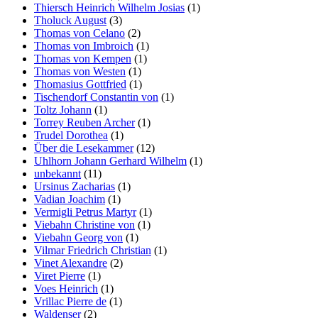
Thiersch Heinrich Wilhelm Josias
(1)
Tholuck August
(3)
Thomas von Celano
(2)
Thomas von Imbroich
(1)
Thomas von Kempen
(1)
Thomas von Westen
(1)
Thomasius Gottfried
(1)
Tischendorf Constantin von
(1)
Toltz Johann
(1)
Torrey Reuben Archer
(1)
Trudel Dorothea
(1)
Über die Lesekammer
(12)
Uhlhorn Johann Gerhard Wilhelm
(1)
unbekannt
(11)
Ursinus Zacharias
(1)
Vadian Joachim
(1)
Vermigli Petrus Martyr
(1)
Viebahn Christine von
(1)
Viebahn Georg von
(1)
Vilmar Friedrich Christian
(1)
Vinet Alexandre
(2)
Viret Pierre
(1)
Voes Heinrich
(1)
Vrillac Pierre de
(1)
Waldenser
(2)