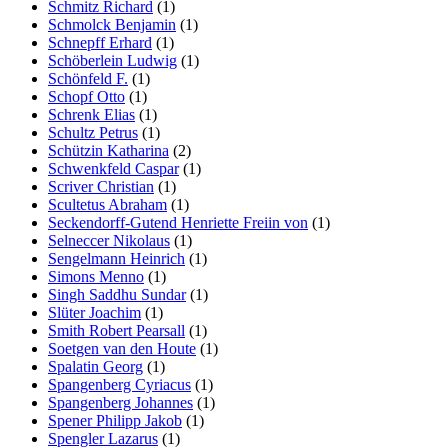
Schmitz Richard
(1)
Schmolck Benjamin
(1)
Schnepff Erhard
(1)
Schöberlein Ludwig
(1)
Schönfeld F.
(1)
Schopf Otto
(1)
Schrenk Elias
(1)
Schultz Petrus
(1)
Schützin Katharina
(2)
Schwenkfeld Caspar
(1)
Scriver Christian
(1)
Scultetus Abraham
(1)
Seckendorff-Gutend Henriette Freiin von
(1)
Selneccer Nikolaus
(1)
Sengelmann Heinrich
(1)
Simons Menno
(1)
Singh Saddhu Sundar
(1)
Slüter Joachim
(1)
Smith Robert Pearsall
(1)
Soetgen van den Houte
(1)
Spalatin Georg
(1)
Spangenberg Cyriacus
(1)
Spangenberg Johannes
(1)
Spener Philipp Jakob
(1)
Spengler Lazarus
(1)