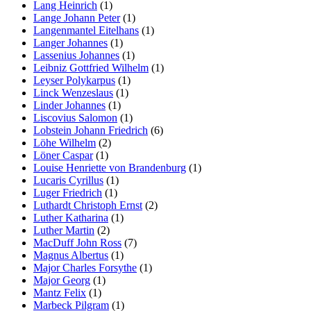
Lang Heinrich
(1)
Lange Johann Peter
(1)
Langenmantel Eitelhans
(1)
Langer Johannes
(1)
Lassenius Johannes
(1)
Leibniz Gottfried Wilhelm
(1)
Leyser Polykarpus
(1)
Linck Wenzeslaus
(1)
Linder Johannes
(1)
Liscovius Salomon
(1)
Lobstein Johann Friedrich
(6)
Löhe Wilhelm
(2)
Löner Caspar
(1)
Louise Henriette von Brandenburg
(1)
Lucaris Cyrillus
(1)
Luger Friedrich
(1)
Luthardt Christoph Ernst
(2)
Luther Katharina
(1)
Luther Martin
(2)
MacDuff John Ross
(7)
Magnus Albertus
(1)
Major Charles Forsythe
(1)
Major Georg
(1)
Mantz Felix
(1)
Marbeck Pilgram
(1)