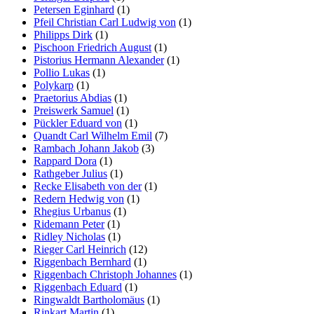
Petersen Eginhard
(1)
Pfeil Christian Carl Ludwig von
(1)
Philipps Dirk
(1)
Pischoon Friedrich August
(1)
Pistorius Hermann Alexander
(1)
Pollio Lukas
(1)
Polykarp
(1)
Praetorius Abdias
(1)
Preiswerk Samuel
(1)
Pückler Eduard von
(1)
Quandt Carl Wilhelm Emil
(7)
Rambach Johann Jakob
(3)
Rappard Dora
(1)
Rathgeber Julius
(1)
Recke Elisabeth von der
(1)
Redern Hedwig von
(1)
Rhegius Urbanus
(1)
Ridemann Peter
(1)
Ridley Nicholas
(1)
Rieger Carl Heinrich
(12)
Riggenbach Bernhard
(1)
Riggenbach Christoph Johannes
(1)
Riggenbach Eduard
(1)
Ringwaldt Bartholomäus
(1)
Rinkart Martin
(1)