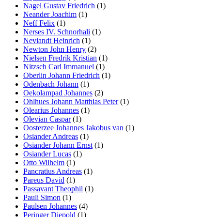
Nagel Gustav Friedrich
(1)
Neander Joachim
(1)
Neff Felix
(1)
Nerses IV. Schnorhali
(1)
Neviandt Heinrich
(1)
Newton John Henry
(2)
Nielsen Fredrik Kristian
(1)
Nitzsch Carl Immanuel
(1)
Oberlin Johann Friedrich
(1)
Odenbach Johann
(1)
Oekolampad Johannes
(2)
Ohlhues Johann Matthias Peter
(1)
Olearius Johannes
(1)
Olevian Caspar
(1)
Oosterzee Johannes Jakobus van
(1)
Osiander Andreas
(1)
Osiander Johann Ernst
(1)
Osiander Lucas
(1)
Otto Wilhelm
(1)
Pancratius Andreas
(1)
Pareus David
(1)
Passavant Theophil
(1)
Pauli Simon
(1)
Paulsen Johannes
(4)
Peringer Diepold
(1)