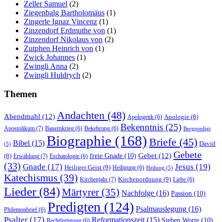
Zeller Samuel
(2)
Ziegenbalg Bartholomäus
(1)
Zingerle Ignaz Vincenz
(1)
Zinzendorf Erdmuthe von
(1)
Zinzendorf Nikolaus von
(2)
Zutphen Heinrich von
(1)
Zwick Johannes
(1)
Zwingli Anna
(2)
Zwingli Huldrych
(2)
Themen
Andachten
(48)
Abendmahl
(12)
Apologie
(8)
Apologetik
(6)
Bekenntnis
(25)
Apostolikum
(7)
Bauernkrieg
(6)
Bekehrung
(6)
Bergpredigt
Biographie
(168)
Briefe
(45)
Bibel
(15)
David
(5)
Gebete
Gebet
(12)
freie Gnade
(10)
(8)
Erwählung
(7)
Eschatologie
(6)
(33)
Gnade
(17)
Jesus
(19)
Heiliger Geist
(9)
Heiligung
(6)
Heilung
(5)
Katechismus
(39)
Kirchenordnung
(9)
Kirchenjahr
(7)
Liebe
(6)
Lieder
(84)
Märtyrer
(35)
Nachfolge
(16)
Passion
(10)
Predigten
(124)
Psalmauslegung
(16)
Philemonbrief
(6)
Psalter
(17)
Reformationszeit
(15)
Sieben Worte
(10)
Rechtfertigung
(6)