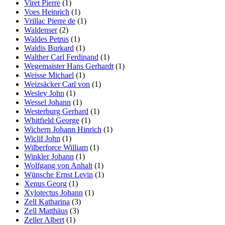
Viret Pierre
(1)
Voes Heinrich
(1)
Vrillac Pierre de
(1)
Waldenser
(2)
Waldes Petrus
(1)
Waldis Burkard
(1)
Walther Carl Ferdinand
(1)
Wegemaister Hans Gerhardt
(1)
Weisse Michael
(1)
Weizsäcker Carl von
(1)
Wesley John
(1)
Wessel Johann
(1)
Westerburg Gerhard
(1)
Whitfield George
(1)
Wichern Johann Hinrich
(1)
Wiclif John
(1)
Wilberforce William
(1)
Winkler Johann
(1)
Wolfgang von Anhalt
(1)
Wünsche Ernst Levin
(1)
Xenus Georg
(1)
Xylotectus Johann
(1)
Zell Katharina
(3)
Zell Matthäus
(3)
Zeller Albert
(1)