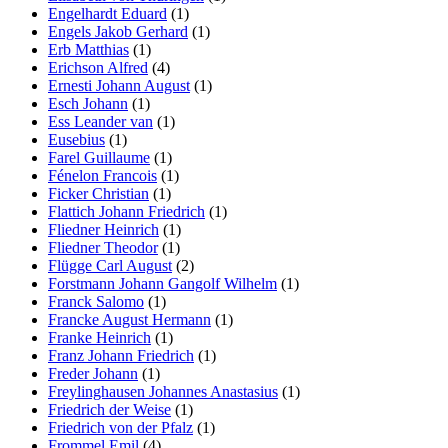
Engelhardt Eduard
(1)
Engels Jakob Gerhard
(1)
Erb Matthias
(1)
Erichson Alfred
(4)
Ernesti Johann August
(1)
Esch Johann
(1)
Ess Leander van
(1)
Eusebius
(1)
Farel Guillaume
(1)
Fénelon Francois
(1)
Ficker Christian
(1)
Flattich Johann Friedrich
(1)
Fliedner Heinrich
(1)
Fliedner Theodor
(1)
Flügge Carl August
(2)
Forstmann Johann Gangolf Wilhelm
(1)
Franck Salomo
(1)
Francke August Hermann
(1)
Franke Heinrich
(1)
Franz Johann Friedrich
(1)
Freder Johann
(1)
Freylinghausen Johannes Anastasius
(1)
Friedrich der Weise
(1)
Friedrich von der Pfalz
(1)
Frommel Emil
(4)