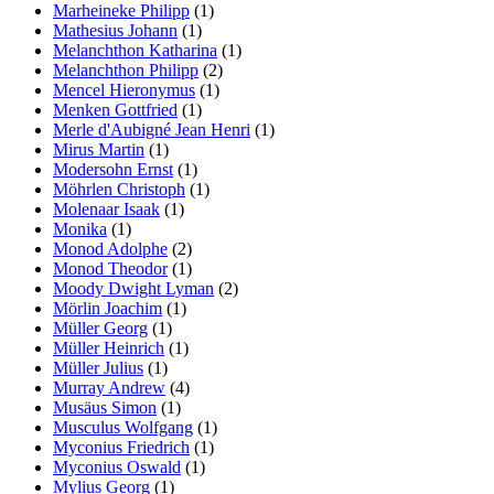
Marheineke Philipp
(1)
Mathesius Johann
(1)
Melanchthon Katharina
(1)
Melanchthon Philipp
(2)
Mencel Hieronymus
(1)
Menken Gottfried
(1)
Merle d'Aubigné Jean Henri
(1)
Mirus Martin
(1)
Modersohn Ernst
(1)
Möhrlen Christoph
(1)
Molenaar Isaak
(1)
Monika
(1)
Monod Adolphe
(2)
Monod Theodor
(1)
Moody Dwight Lyman
(2)
Mörlin Joachim
(1)
Müller Georg
(1)
Müller Heinrich
(1)
Müller Julius
(1)
Murray Andrew
(4)
Musäus Simon
(1)
Musculus Wolfgang
(1)
Myconius Friedrich
(1)
Myconius Oswald
(1)
Mylius Georg
(1)