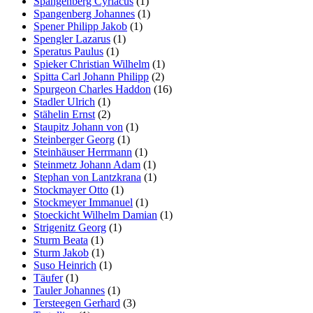
Spangenberg Cyriacus
(1)
Spangenberg Johannes
(1)
Spener Philipp Jakob
(1)
Spengler Lazarus
(1)
Speratus Paulus
(1)
Spieker Christian Wilhelm
(1)
Spitta Carl Johann Philipp
(2)
Spurgeon Charles Haddon
(16)
Stadler Ulrich
(1)
Stähelin Ernst
(2)
Staupitz Johann von
(1)
Steinberger Georg
(1)
Steinhäuser Herrmann
(1)
Steinmetz Johann Adam
(1)
Stephan von Lantzkrana
(1)
Stockmayer Otto
(1)
Stockmeyer Immanuel
(1)
Stoeckicht Wilhelm Damian
(1)
Strigenitz Georg
(1)
Sturm Beata
(1)
Sturm Jakob
(1)
Suso Heinrich
(1)
Täufer
(1)
Tauler Johannes
(1)
Tersteegen Gerhard
(3)