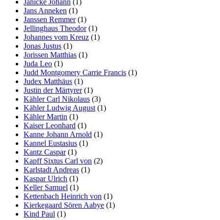
Jänicke Johann
(1)
Jans Anneken
(1)
Janssen Remmer
(1)
Jellinghaus Theodor
(1)
Johannes vom Kreuz
(1)
Jonas Justus
(1)
Jorissen Matthias
(1)
Juda Leo
(1)
Judd Montgomery Carrie Francis
(1)
Judex Matthäus
(1)
Justin der Märtyrer
(1)
Kähler Carl Nikolaus
(3)
Kähler Ludwig August
(1)
Kähler Martin
(1)
Kaiser Leonhard
(1)
Kanne Johann Arnold
(1)
Kannel Eustasius
(1)
Kantz Caspar
(1)
Kapff Sixtus Carl von
(2)
Karlstadt Andreas
(1)
Kaspar Ulrich
(1)
Keller Samuel
(1)
Kettenbach Heinrich von
(1)
Kierkegaard Sören Aabye
(1)
Kind Paul
(1)