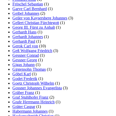
Fröschel Sebastian
(1)
Garve Carl Bernhard
(1)
Geibel Johannes
(2)
Geiler von Kaysersberg Johannes
(3)
Gellert Christian Fürchtegott
(1)
Georg III. Fürst zu Anhalt
(1)
Gerhardt Hans
(1)
Gerhardt Johannes
(1)
Gerhardt Paul
(1)
Gerok Carl von
(10)
Geß Wolfgang Friedrich
(3)
Gessner Conrad
(1)
Gessner Georg
(1)
Gigas Johann
(1)
Girgensohn Thomas
(1)
Göbel Karl
(1)
Godet Frederik
(1)
Goetz Christoph Wilhelm
(1)
Gossner Johannes Evangelista
(3)
Gräber Franz
(1)
Graf Stuhlhofer Franz
(2)
Grafe Herrmann Heinrich
(1)
Gräter Caspar
(1)
Habermann Johannes
(1)
Hackenschmidt Christian
(1)