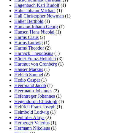
Hagenbach Karl Rudolf
(1)
Hahn Johann Michael
(1)
Hall Christopher Newman
(1)
Haller Berthold
(1)
Hamann Johann Georg
(1)
Hansen Hans Nicolai
(1)
Harms Claus
(2)
Harms Ludwig
(1)
Harms Theodor
(2)
Harnack Theodosius
(1)
Härter Franz-Heinrich
(3)
Hartmut von Cronberg
(1)
Hauser Markus
(1)
Hebich Samuel
(2)
Hedio Caspar
(1)
Heerbrand Jacob
(1)
Heermann Johannes
(2)
Hefentreger Johannes
(1)
Hegendorph Christoph
(1)
Helfrich Franz Joseph
(1)
Helmbold Ludwig
(1)
Henhöfer Aloys
(2)
Herberger Valerius
(1)
Hermann Nikolaus
(1)