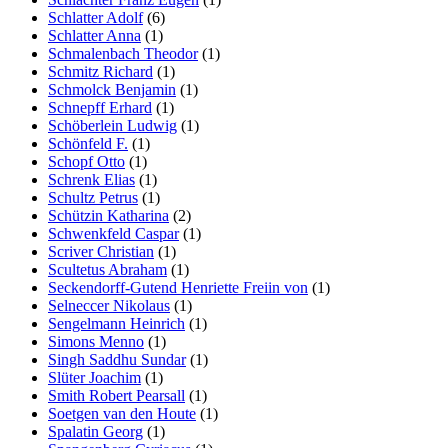
Schlatter Adolf
(6)
Schlatter Anna
(1)
Schmalenbach Theodor
(1)
Schmitz Richard
(1)
Schmolck Benjamin
(1)
Schnepff Erhard
(1)
Schöberlein Ludwig
(1)
Schönfeld F.
(1)
Schopf Otto
(1)
Schrenk Elias
(1)
Schultz Petrus
(1)
Schützin Katharina
(2)
Schwenkfeld Caspar
(1)
Scriver Christian
(1)
Scultetus Abraham
(1)
Seckendorff-Gutend Henriette Freiin von
(1)
Selneccer Nikolaus
(1)
Sengelmann Heinrich
(1)
Simons Menno
(1)
Singh Saddhu Sundar
(1)
Slüter Joachim
(1)
Smith Robert Pearsall
(1)
Soetgen van den Houte
(1)
Spalatin Georg
(1)