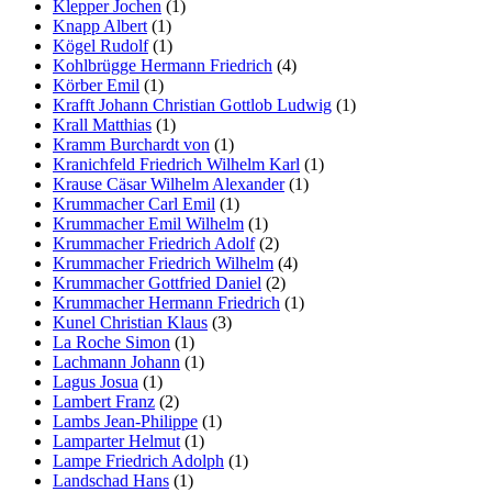
Klepper Jochen
(1)
Knapp Albert
(1)
Kögel Rudolf
(1)
Kohlbrügge Hermann Friedrich
(4)
Körber Emil
(1)
Krafft Johann Christian Gottlob Ludwig
(1)
Krall Matthias
(1)
Kramm Burchardt von
(1)
Kranichfeld Friedrich Wilhelm Karl
(1)
Krause Cäsar Wilhelm Alexander
(1)
Krummacher Carl Emil
(1)
Krummacher Emil Wilhelm
(1)
Krummacher Friedrich Adolf
(2)
Krummacher Friedrich Wilhelm
(4)
Krummacher Gottfried Daniel
(2)
Krummacher Hermann Friedrich
(1)
Kunel Christian Klaus
(3)
La Roche Simon
(1)
Lachmann Johann
(1)
Lagus Josua
(1)
Lambert Franz
(2)
Lambs Jean-Philippe
(1)
Lamparter Helmut
(1)
Lampe Friedrich Adolph
(1)
Landschad Hans
(1)