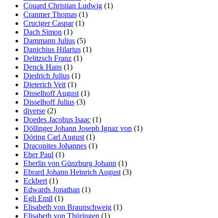
Couard Christian Ludwig
(1)
Cranmer Thomas
(1)
Cruciger Caspar
(1)
Dach Simon
(1)
Dammann Julius
(5)
Danichius Hilarius
(1)
Delitzsch Franz
(1)
Denck Hans
(1)
Diedrich Julius
(1)
Dieterich Veit
(1)
Disselhoff August
(1)
Disselhoff Julius
(3)
diverse
(2)
Doedes Jacobus Isaac
(1)
Döllinger Johann Joseph Ignaz von
(1)
Döring Carl August
(1)
Draconites Johannes
(1)
Eber Paul
(1)
Eberlin von Günzburg Johann
(1)
Ebrard Johann Heinrich August
(3)
Eckbert
(1)
Edwards Jonathan
(1)
Egli Emil
(1)
Elisabeth von Braunschweig
(1)
Elisabeth von Thüringen
(1)