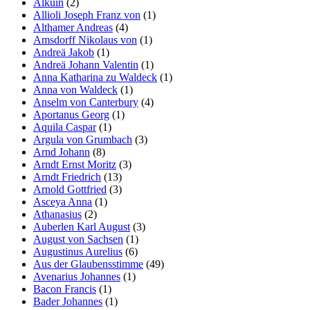
Alkuin
(2)
Allioli Joseph Franz von
(1)
Althamer Andreas
(4)
Amsdorff Nikolaus von
(1)
Andreä Jakob
(1)
Andreä Johann Valentin
(1)
Anna Katharina zu Waldeck
(1)
Anna von Waldeck
(1)
Anselm von Canterbury
(4)
Aportanus Georg
(1)
Aquila Caspar
(1)
Argula von Grumbach
(3)
Arnd Johann
(8)
Arndt Ernst Moritz
(3)
Arndt Friedrich
(13)
Arnold Gottfried
(3)
Asceya Anna
(1)
Athanasius
(2)
Auberlen Karl August
(3)
August von Sachsen
(1)
Augustinus Aurelius
(6)
Aus der Glaubensstimme
(49)
Avenarius Johannes
(1)
Bacon Francis
(1)
Bader Johannes
(1)