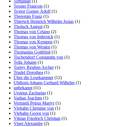
Tertullian
(1)
Tessier Francois
(1)
Textor Gustav Adolf
(1)
Theremin Franz
(1)
Thiersch Heinrich Wilhelm Josias
(1)
Tholuck August
(3)
Thomas von Celano
(2)
Thomas von Imbroich
(1)
Thomas von Kempen
(1)
Thomas von Westen
(1)
Thomasius Gottfried
(1)
Tischendorf Constantin von
(1)
Toltz Johann
(1)
Torrey Reuben Archer
(1)
Trudel Dorothea
(1)
Über die Lesekammer
(12)
Uhlhorn Johann Gerhard Wilhelm
(1)
unbekannt
(11)
Ursinus Zacharias
(1)
Vadian Joachim
(1)
Vermigli Petrus Martyr
(1)
Viebahn Christine von
(1)
Viebahn Georg von
(1)
Vilmar Friedrich Christian
(1)
Vinet Alexandre
(2)