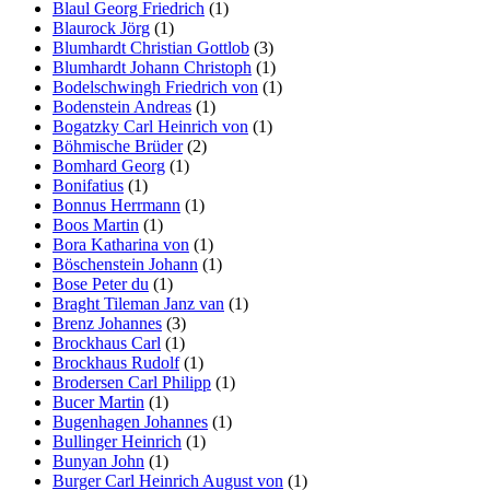
Blaul Georg Friedrich
(1)
Blaurock Jörg
(1)
Blumhardt Christian Gottlob
(3)
Blumhardt Johann Christoph
(1)
Bodelschwingh Friedrich von
(1)
Bodenstein Andreas
(1)
Bogatzky Carl Heinrich von
(1)
Böhmische Brüder
(2)
Bomhard Georg
(1)
Bonifatius
(1)
Bonnus Herrmann
(1)
Boos Martin
(1)
Bora Katharina von
(1)
Böschenstein Johann
(1)
Bose Peter du
(1)
Braght Tileman Janz van
(1)
Brenz Johannes
(3)
Brockhaus Carl
(1)
Brockhaus Rudolf
(1)
Brodersen Carl Philipp
(1)
Bucer Martin
(1)
Bugenhagen Johannes
(1)
Bullinger Heinrich
(1)
Bunyan John
(1)
Burger Carl Heinrich August von
(1)