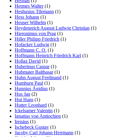
Hermas
(1)
Hermes Walter
(1)
Heshusius Tilemann
(1)
Hess Johann
(1)
Heuser Wilhelm
(1)
Heydenreich August Ludwig Christian
(1)
Hieronimus von Prag
(1)
Hiller Philipp Friedrich
(1)
Hofacker Ludwig
(1)
Hoffmann C. O.
(1)
Hoffmann Heinrich Friedrich Karl
(1)
Hollaz David
(1)
Huberinus Caspar
(1)
Hubmaier Balthasar
(1)
Huhn August Ferdinand
(1)
Humburg Paul
(1)
Hunnius Ägidius
(1)
Hus Jan
(2)
Hut Hans
(1)
Hutter Leonhard
(1)
Ickelsamer Valentin
(1)
Ignatius von Antiochien
(1)
Irenäus
(1)
Ischebeck Gustav
(1)
Jacoby Carl Johann Herrmann
(1)