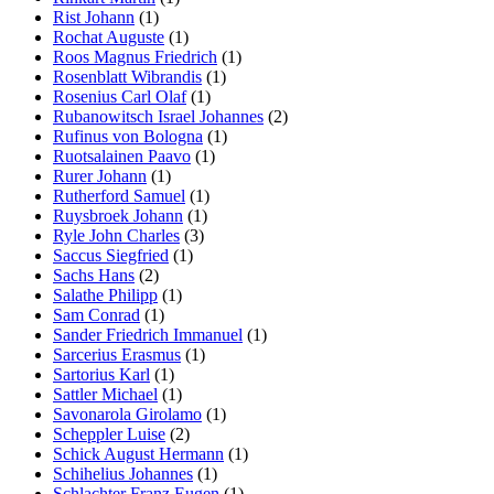
Rist Johann
(1)
Rochat Auguste
(1)
Roos Magnus Friedrich
(1)
Rosenblatt Wibrandis
(1)
Rosenius Carl Olaf
(1)
Rubanowitsch Israel Johannes
(2)
Rufinus von Bologna
(1)
Ruotsalainen Paavo
(1)
Rurer Johann
(1)
Rutherford Samuel
(1)
Ruysbroek Johann
(1)
Ryle John Charles
(3)
Saccus Siegfried
(1)
Sachs Hans
(2)
Salathe Philipp
(1)
Sam Conrad
(1)
Sander Friedrich Immanuel
(1)
Sarcerius Erasmus
(1)
Sartorius Karl
(1)
Sattler Michael
(1)
Savonarola Girolamo
(1)
Scheppler Luise
(2)
Schick August Hermann
(1)
Schihelius Johannes
(1)
Schlachter Franz Eugen
(1)