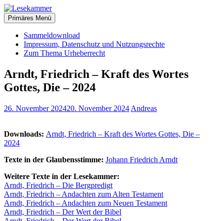
Zum
christliche Bücher zum kostenlosen Download
Inhalt
Primäres Menü
Lesekammer
springen
Sammeldownload
Impressum, Datenschutz und Nutzungsrechte
Zum Thema Urheberrecht
Arndt, Friedrich – Kraft des Wortes
Gottes, Die – 2024
26. November 2024
20. November 2024
Andreas
Downloads:
Arndt, Friedrich – Kraft des Wortes Gottes, Die –
2024
Texte in der Glaubensstimme:
Johann Friedrich Arndt
Weitere Texte in der Lesekammer:
Arndt, Friedrich – Die Bergpredigt
Arndt, Friedrich – Andachten zum Alten Testament
Arndt, Friedrich – Andachten zum Neuen Testament
Arndt, Friedrich – Der Wert der Bibel
Arndt, Friedrich – Der Wert der Bibel