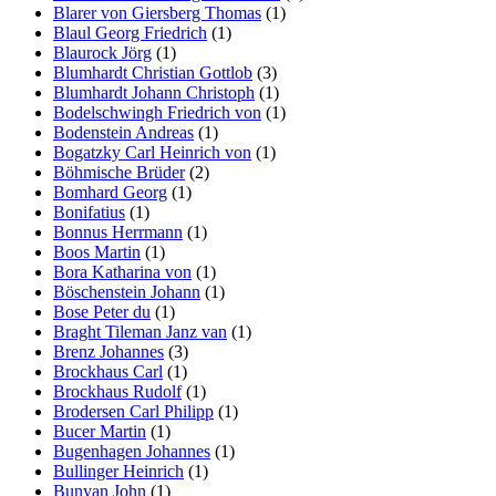
Blarer von Giersberg Thomas
(1)
Blaul Georg Friedrich
(1)
Blaurock Jörg
(1)
Blumhardt Christian Gottlob
(3)
Blumhardt Johann Christoph
(1)
Bodelschwingh Friedrich von
(1)
Bodenstein Andreas
(1)
Bogatzky Carl Heinrich von
(1)
Böhmische Brüder
(2)
Bomhard Georg
(1)
Bonifatius
(1)
Bonnus Herrmann
(1)
Boos Martin
(1)
Bora Katharina von
(1)
Böschenstein Johann
(1)
Bose Peter du
(1)
Braght Tileman Janz van
(1)
Brenz Johannes
(3)
Brockhaus Carl
(1)
Brockhaus Rudolf
(1)
Brodersen Carl Philipp
(1)
Bucer Martin
(1)
Bugenhagen Johannes
(1)
Bullinger Heinrich
(1)
Bunyan John
(1)