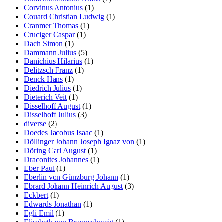
Corvinus Antonius
(1)
Couard Christian Ludwig
(1)
Cranmer Thomas
(1)
Cruciger Caspar
(1)
Dach Simon
(1)
Dammann Julius
(5)
Danichius Hilarius
(1)
Delitzsch Franz
(1)
Denck Hans
(1)
Diedrich Julius
(1)
Dieterich Veit
(1)
Disselhoff August
(1)
Disselhoff Julius
(3)
diverse
(2)
Doedes Jacobus Isaac
(1)
Döllinger Johann Joseph Ignaz von
(1)
Döring Carl August
(1)
Draconites Johannes
(1)
Eber Paul
(1)
Eberlin von Günzburg Johann
(1)
Ebrard Johann Heinrich August
(3)
Eckbert
(1)
Edwards Jonathan
(1)
Egli Emil
(1)
Elisabeth von Braunschweig
(1)