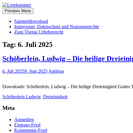
Zum
christliche Bücher zum kostenlosen Download
Inhalt
Primäres Menü
Lesekammer
springen
Sammeldownload
Impressum, Datenschutz und Nutzungsrechte
Zum Thema Urheberrecht
Tag:
6. Juli 2025
Schöberlein, Ludwig – Die heilige Dreieini
6. Juli 2025
9. Juni 2025
Andreas
Downloads: Schöberlein, Ludwig – Die heilige Dreieinigkeit Gottes
Schöberlein Ludwig
Dreieinigkeit
Meta
Anmelden
Eintrags-Feed
Kommentar-Feed