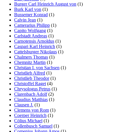
Burger Carl Heinrich August von
(1)
Burk Karl von
(1)
Bussemer Konrad
(1)
Calvin Jean
(1)
Camerarius Philipp
(1)
Capito Wolfgang
(1)
Carlstadt Andreas
(1)
Carnotensis Arnoldus
(1)
Caspari Karl Heinrich
(1)
Cattelsburger Nikolaus
(1)
Chalmers Thomas
(1)
Chemnitz Martin
(1)
Christian I. von Sachsen
(1)
Christlieb Alfred
(1)
Christlieb Theodor
(1)
Christoffel Raget
(4)
Chrysologus Petrus
(1)
Clarenbach Adolf
(2)
Claudius Matthias
(1)
Clausen J.
(1)
Clemens von Rom
(1)
Coerper Heinrich
(1)
Cölius Michael
(1)
Collenbusch Samuel
(1)
Comenius Johann Amos
(1)