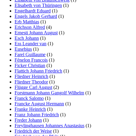
Elisabeth von Thüringen
(1)
Engelhardt Eduard
(1)
Engels Jakob Gerhard
(1)
Erb Matthias
(1)
Erichson Alfred
(4)
Ernesti Johann August
(1)
Esch Johann
(1)
Ess Leander van
(1)
Eusebius
(1)
Farel Guillaume
(1)
Fénelon Francois
(1)
Ficker Christian
(1)
Flattich Johann Friedrich
(1)
Fliedner Heinrich
(1)
Fliedner Theodor
(1)
Flügge Carl August
(2)
Forstmann Johann Gangolf Wilhelm
(1)
Franck Salomo
(1)
Francke August Hermann
(1)
Franke Heinrich
(1)
Franz Johann Friedrich
(1)
Freder Johann
(1)
Freylinghausen Johannes Anastasius
(1)
Friedrich der Weise
(1)