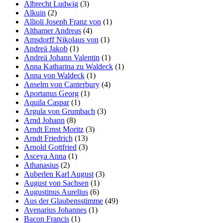
Albrecht Ludwig
(3)
Alkuin
(2)
Allioli Joseph Franz von
(1)
Althamer Andreas
(4)
Amsdorff Nikolaus von
(1)
Andreä Jakob
(1)
Andreä Johann Valentin
(1)
Anna Katharina zu Waldeck
(1)
Anna von Waldeck
(1)
Anselm von Canterbury
(4)
Aportanus Georg
(1)
Aquila Caspar
(1)
Argula von Grumbach
(3)
Arnd Johann
(8)
Arndt Ernst Moritz
(3)
Arndt Friedrich
(13)
Arnold Gottfried
(3)
Asceya Anna
(1)
Athanasius
(2)
Auberlen Karl August
(3)
August von Sachsen
(1)
Augustinus Aurelius
(6)
Aus der Glaubensstimme
(49)
Avenarius Johannes
(1)
Bacon Francis
(1)