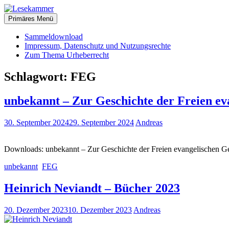
Zum
christliche Bücher zum kostenlosen Download
Inhalt
Primäres Menü
Lesekammer
springen
Sammeldownload
Impressum, Datenschutz und Nutzungsrechte
Zum Thema Urheberrecht
Schlagwort:
FEG
unbekannt – Zur Geschichte der Freien e
30. September 2024
29. September 2024
Andreas
Downloads: unbekannt – Zur Geschichte der Freien evangelischen 
unbekannt
FEG
Heinrich Neviandt – Bücher 2023
20. Dezember 2023
10. Dezember 2023
Andreas