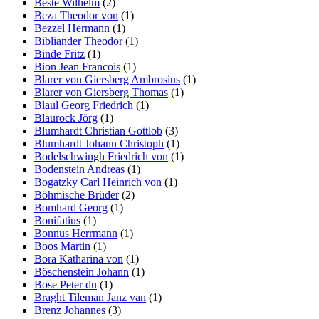
Beste Wilhelm
(2)
Beza Theodor von
(1)
Bezzel Hermann
(1)
Bibliander Theodor
(1)
Binde Fritz
(1)
Bion Jean Francois
(1)
Blarer von Giersberg Ambrosius
(1)
Blarer von Giersberg Thomas
(1)
Blaul Georg Friedrich
(1)
Blaurock Jörg
(1)
Blumhardt Christian Gottlob
(3)
Blumhardt Johann Christoph
(1)
Bodelschwingh Friedrich von
(1)
Bodenstein Andreas
(1)
Bogatzky Carl Heinrich von
(1)
Böhmische Brüder
(2)
Bomhard Georg
(1)
Bonifatius
(1)
Bonnus Herrmann
(1)
Boos Martin
(1)
Bora Katharina von
(1)
Böschenstein Johann
(1)
Bose Peter du
(1)
Braght Tileman Janz van
(1)
Brenz Johannes
(3)