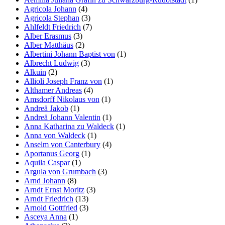
Agricola Johann
(4)
Agricola Stephan
(3)
Ahlfeldt Friedrich
(7)
Alber Erasmus
(3)
Alber Matthäus
(2)
Albertini Johann Baptist von
(1)
Albrecht Ludwig
(3)
Alkuin
(2)
Allioli Joseph Franz von
(1)
Althamer Andreas
(4)
Amsdorff Nikolaus von
(1)
Andreä Jakob
(1)
Andreä Johann Valentin
(1)
Anna Katharina zu Waldeck
(1)
Anna von Waldeck
(1)
Anselm von Canterbury
(4)
Aportanus Georg
(1)
Aquila Caspar
(1)
Argula von Grumbach
(3)
Arnd Johann
(8)
Arndt Ernst Moritz
(3)
Arndt Friedrich
(13)
Arnold Gottfried
(3)
Asceya Anna
(1)