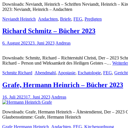
Downloads: Neviandt, Heinrich – Schriften Neviandt, Heinrich – Kir
2023: Neviandt, Heinrich – Andachten
Neviandt Heinrich
Andachten
,
Briefe
,
FEG
,
Predigten
Richard Schmitz – Bücher 2023
6. August 2023
23. Juni 2023
Andreas
Downloads: Schmitz, Richard – Richterstuhl Christi, Der – 2023 Sch
Richard – Person und Wirksamkeit des Heiligen Geistes –…
Weiterle
Schmitz Richard
Abendmahl
,
Apostasie
,
Eschatologie
,
FEG
,
Gericht
Grafe, Hermann Heinrich – Bücher 2023
16. Juli 2023
17. Juni 2023
Andreas
Downloads: Grafe, Hermann Heinrich – Ältestendienst, Der – 2023 
Glaubensstimme: Grafe, Hermann Heinrich
Grafe Herrmann Heinrich
Andachten
,
FEG
,
Kirchenordnung