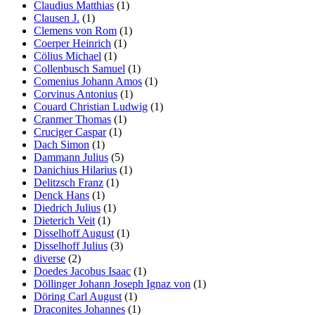
Claudius Matthias
(1)
Clausen J.
(1)
Clemens von Rom
(1)
Coerper Heinrich
(1)
Cölius Michael
(1)
Collenbusch Samuel
(1)
Comenius Johann Amos
(1)
Corvinus Antonius
(1)
Couard Christian Ludwig
(1)
Cranmer Thomas
(1)
Cruciger Caspar
(1)
Dach Simon
(1)
Dammann Julius
(5)
Danichius Hilarius
(1)
Delitzsch Franz
(1)
Denck Hans
(1)
Diedrich Julius
(1)
Dieterich Veit
(1)
Disselhoff August
(1)
Disselhoff Julius
(3)
diverse
(2)
Doedes Jacobus Isaac
(1)
Döllinger Johann Joseph Ignaz von
(1)
Döring Carl August
(1)
Draconites Johannes
(1)