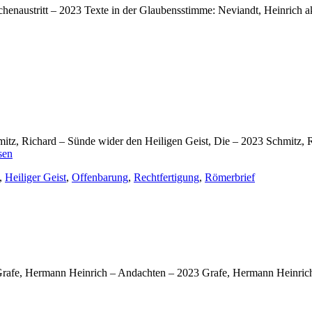
chenaustritt – 2023 Texte in der Glaubensstimme: Neviandt, Heinrich 
mitz, Richard – Sünde wider den Heiligen Geist, Die – 2023 Schmitz, 
Richard
sen
Schmitz
,
Heiliger Geist
,
Offenbarung
,
Rechtfertigung
,
Römerbrief
–
Bücher
2023
Grafe, Hermann Heinrich – Andachten – 2023 Grafe, Hermann Heinrich