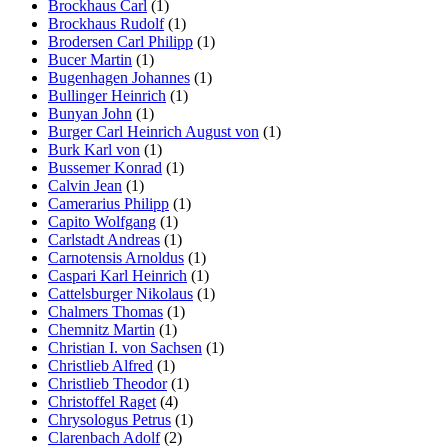
Brockhaus Carl
(1)
Brockhaus Rudolf
(1)
Brodersen Carl Philipp
(1)
Bucer Martin
(1)
Bugenhagen Johannes
(1)
Bullinger Heinrich
(1)
Bunyan John
(1)
Burger Carl Heinrich August von
(1)
Burk Karl von
(1)
Bussemer Konrad
(1)
Calvin Jean
(1)
Camerarius Philipp
(1)
Capito Wolfgang
(1)
Carlstadt Andreas
(1)
Carnotensis Arnoldus
(1)
Caspari Karl Heinrich
(1)
Cattelsburger Nikolaus
(1)
Chalmers Thomas
(1)
Chemnitz Martin
(1)
Christian I. von Sachsen
(1)
Christlieb Alfred
(1)
Christlieb Theodor
(1)
Christoffel Raget
(4)
Chrysologus Petrus
(1)
Clarenbach Adolf
(2)