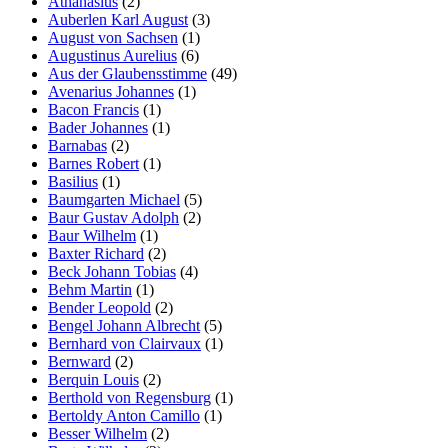
Athanasius
(2)
Auberlen Karl August
(3)
August von Sachsen
(1)
Augustinus Aurelius
(6)
Aus der Glaubensstimme
(49)
Avenarius Johannes
(1)
Bacon Francis
(1)
Bader Johannes
(1)
Barnabas
(2)
Barnes Robert
(1)
Basilius
(1)
Baumgarten Michael
(5)
Baur Gustav Adolph
(2)
Baur Wilhelm
(1)
Baxter Richard
(2)
Beck Johann Tobias
(4)
Behm Martin
(1)
Bender Leopold
(2)
Bengel Johann Albrecht
(5)
Bernhard von Clairvaux
(1)
Bernward
(2)
Berquin Louis
(2)
Berthold von Regensburg
(1)
Bertoldy Anton Camillo
(1)
Besser Wilhelm
(2)