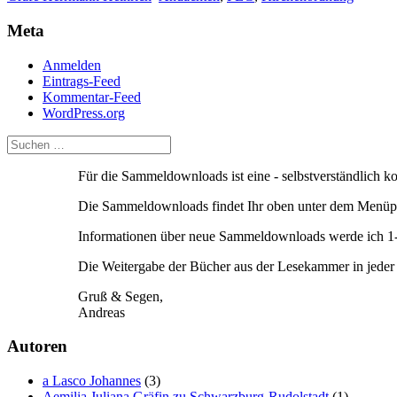
Meta
Anmelden
Eintrags-Feed
Kommentar-Feed
WordPress.org
Für die Sammeldownloads ist eine - selbstverständlich 
Die Sammeldownloads findet Ihr oben unter dem Menüpu
Informationen über neue Sammeldownloads werde ich 1-2
Die Weitergabe der Bücher aus der Lesekammer in jeder F
Gruß & Segen,
Andreas
Autoren
a Lasco Johannes
(3)
Aemilia Juliana Gräfin zu Schwarzburg-Rudolstadt
(1)