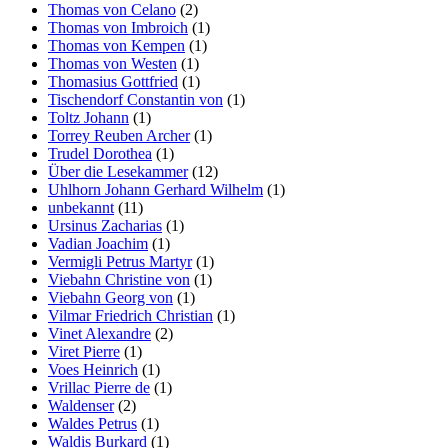
Thomas von Celano
(2)
Thomas von Imbroich
(1)
Thomas von Kempen
(1)
Thomas von Westen
(1)
Thomasius Gottfried
(1)
Tischendorf Constantin von
(1)
Toltz Johann
(1)
Torrey Reuben Archer
(1)
Trudel Dorothea
(1)
Über die Lesekammer
(12)
Uhlhorn Johann Gerhard Wilhelm
(1)
unbekannt
(11)
Ursinus Zacharias
(1)
Vadian Joachim
(1)
Vermigli Petrus Martyr
(1)
Viebahn Christine von
(1)
Viebahn Georg von
(1)
Vilmar Friedrich Christian
(1)
Vinet Alexandre
(2)
Viret Pierre
(1)
Voes Heinrich
(1)
Vrillac Pierre de
(1)
Waldenser
(2)
Waldes Petrus
(1)
Waldis Burkard
(1)