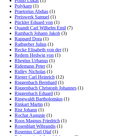
Pollio Lukas
(1)
Polykarp
(1)
Praetorius Abdias
(1)
Preiswerk Samuel
(1)
Pückler Eduard von
(1)
Quandt Carl Wilhelm Emil
(7)
Rambach Johann Jakob
(3)
Rappard Dora
(1)
Rathgeber Julius
(1)
Recke Elisabeth von der
(1)
Redern Hedwig von
(1)
Rhegius Urbanus
(1)
Ridemann Peter
(1)
Ridley Nicholas
(1)
Rieger Carl Heinrich
(12)
Riggenbach Bernhard
(1)
Riggenbach Christoph Johannes
(1)
Riggenbach Eduard
(1)
Ringwaldt Bartholomäus
(1)
Rinkart Martin
(1)
Rist Johann
(1)
Rochat Auguste
(1)
Roos Magnus Friedrich
(1)
Rosenblatt Wibrandis
(1)
Rosenius Carl Olaf
(1)