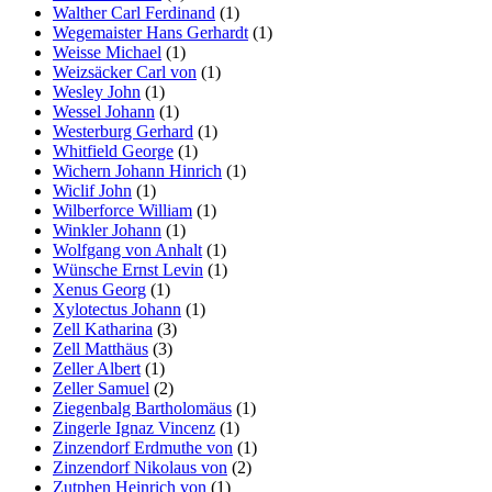
Walther Carl Ferdinand
(1)
Wegemaister Hans Gerhardt
(1)
Weisse Michael
(1)
Weizsäcker Carl von
(1)
Wesley John
(1)
Wessel Johann
(1)
Westerburg Gerhard
(1)
Whitfield George
(1)
Wichern Johann Hinrich
(1)
Wiclif John
(1)
Wilberforce William
(1)
Winkler Johann
(1)
Wolfgang von Anhalt
(1)
Wünsche Ernst Levin
(1)
Xenus Georg
(1)
Xylotectus Johann
(1)
Zell Katharina
(3)
Zell Matthäus
(3)
Zeller Albert
(1)
Zeller Samuel
(2)
Ziegenbalg Bartholomäus
(1)
Zingerle Ignaz Vincenz
(1)
Zinzendorf Erdmuthe von
(1)
Zinzendorf Nikolaus von
(2)
Zutphen Heinrich von
(1)