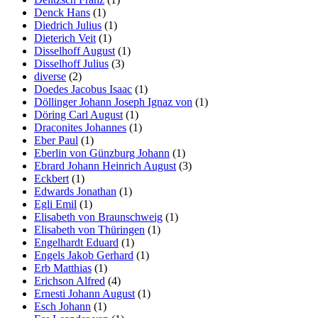
Denck Hans
(1)
Diedrich Julius
(1)
Dieterich Veit
(1)
Disselhoff August
(1)
Disselhoff Julius
(3)
diverse
(2)
Doedes Jacobus Isaac
(1)
Döllinger Johann Joseph Ignaz von
(1)
Döring Carl August
(1)
Draconites Johannes
(1)
Eber Paul
(1)
Eberlin von Günzburg Johann
(1)
Ebrard Johann Heinrich August
(3)
Eckbert
(1)
Edwards Jonathan
(1)
Egli Emil
(1)
Elisabeth von Braunschweig
(1)
Elisabeth von Thüringen
(1)
Engelhardt Eduard
(1)
Engels Jakob Gerhard
(1)
Erb Matthias
(1)
Erichson Alfred
(4)
Ernesti Johann August
(1)
Esch Johann
(1)