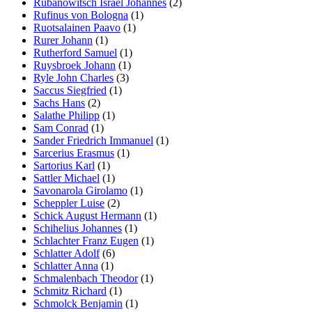
Rubanowitsch Israel Johannes
(2)
Rufinus von Bologna
(1)
Ruotsalainen Paavo
(1)
Rurer Johann
(1)
Rutherford Samuel
(1)
Ruysbroek Johann
(1)
Ryle John Charles
(3)
Saccus Siegfried
(1)
Sachs Hans
(2)
Salathe Philipp
(1)
Sam Conrad
(1)
Sander Friedrich Immanuel
(1)
Sarcerius Erasmus
(1)
Sartorius Karl
(1)
Sattler Michael
(1)
Savonarola Girolamo
(1)
Scheppler Luise
(2)
Schick August Hermann
(1)
Schihelius Johannes
(1)
Schlachter Franz Eugen
(1)
Schlatter Adolf
(6)
Schlatter Anna
(1)
Schmalenbach Theodor
(1)
Schmitz Richard
(1)
Schmolck Benjamin
(1)