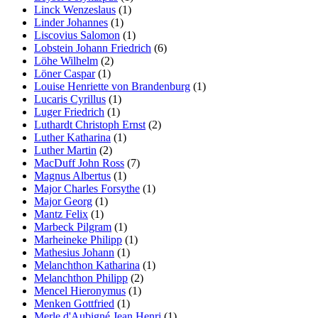
Linck Wenzeslaus
(1)
Linder Johannes
(1)
Liscovius Salomon
(1)
Lobstein Johann Friedrich
(6)
Löhe Wilhelm
(2)
Löner Caspar
(1)
Louise Henriette von Brandenburg
(1)
Lucaris Cyrillus
(1)
Luger Friedrich
(1)
Luthardt Christoph Ernst
(2)
Luther Katharina
(1)
Luther Martin
(2)
MacDuff John Ross
(7)
Magnus Albertus
(1)
Major Charles Forsythe
(1)
Major Georg
(1)
Mantz Felix
(1)
Marbeck Pilgram
(1)
Marheineke Philipp
(1)
Mathesius Johann
(1)
Melanchthon Katharina
(1)
Melanchthon Philipp
(2)
Mencel Hieronymus
(1)
Menken Gottfried
(1)
Merle d'Aubigné Jean Henri
(1)