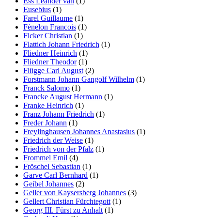
Ess Leander van
(1)
Eusebius
(1)
Farel Guillaume
(1)
Fénelon Francois
(1)
Ficker Christian
(1)
Flattich Johann Friedrich
(1)
Fliedner Heinrich
(1)
Fliedner Theodor
(1)
Flügge Carl August
(2)
Forstmann Johann Gangolf Wilhelm
(1)
Franck Salomo
(1)
Francke August Hermann
(1)
Franke Heinrich
(1)
Franz Johann Friedrich
(1)
Freder Johann
(1)
Freylinghausen Johannes Anastasius
(1)
Friedrich der Weise
(1)
Friedrich von der Pfalz
(1)
Frommel Emil
(4)
Fröschel Sebastian
(1)
Garve Carl Bernhard
(1)
Geibel Johannes
(2)
Geiler von Kaysersberg Johannes
(3)
Gellert Christian Fürchtegott
(1)
Georg III. Fürst zu Anhalt
(1)