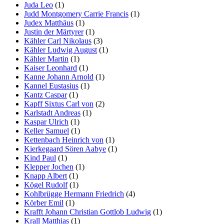
Juda Leo
(1)
Judd Montgomery Carrie Francis
(1)
Judex Matthäus
(1)
Justin der Märtyrer
(1)
Kähler Carl Nikolaus
(3)
Kähler Ludwig August
(1)
Kähler Martin
(1)
Kaiser Leonhard
(1)
Kanne Johann Arnold
(1)
Kannel Eustasius
(1)
Kantz Caspar
(1)
Kapff Sixtus Carl von
(2)
Karlstadt Andreas
(1)
Kaspar Ulrich
(1)
Keller Samuel
(1)
Kettenbach Heinrich von
(1)
Kierkegaard Sören Aabye
(1)
Kind Paul
(1)
Klepper Jochen
(1)
Knapp Albert
(1)
Kögel Rudolf
(1)
Kohlbrügge Hermann Friedrich
(4)
Körber Emil
(1)
Krafft Johann Christian Gottlob Ludwig
(1)
Krall Matthias
(1)