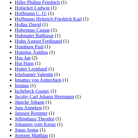
Hiller Philipp Friedrich
(1)
Hofacker Ludwig
(1)
Hoffmann C. O.
(1)
Hoffmann Heinrich Friedrich Karl
(1)
Hollaz David
(1)
Huberinus Caspar
(1)
Hubmaier Balthasar
(1)
Huhn August Ferdinand
(1)
Humburg Paul
(1)
Hunnius Ägidius
(1)
Hus Jan
(2)
Hut Hans
(1)
Hutter Leonhard
(1)
Ickelsamer Valentin
(1)
Ignatius von Antiochien
(1)
Irenäus
(1)
Ischebeck Gustav
(1)
Jacoby Carl Johann Herrmann
(1)
Jänicke Johann
(1)
Jans Anneken
(1)
Janssen Remmer
(1)
Jellinghaus Theodor
(1)
Johannes vom Kreuz
(1)
Jonas Justus
(1)
Jorissen Matthias
(1)