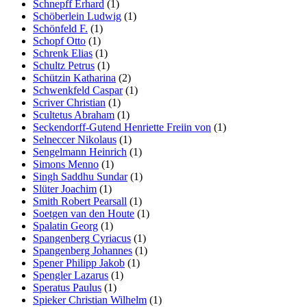
Schnepff Erhard
(1)
Schöberlein Ludwig
(1)
Schönfeld F.
(1)
Schopf Otto
(1)
Schrenk Elias
(1)
Schultz Petrus
(1)
Schützin Katharina
(2)
Schwenkfeld Caspar
(1)
Scriver Christian
(1)
Scultetus Abraham
(1)
Seckendorff-Gutend Henriette Freiin von
(1)
Selneccer Nikolaus
(1)
Sengelmann Heinrich
(1)
Simons Menno
(1)
Singh Saddhu Sundar
(1)
Slüter Joachim
(1)
Smith Robert Pearsall
(1)
Soetgen van den Houte
(1)
Spalatin Georg
(1)
Spangenberg Cyriacus
(1)
Spangenberg Johannes
(1)
Spener Philipp Jakob
(1)
Spengler Lazarus
(1)
Speratus Paulus
(1)
Spieker Christian Wilhelm
(1)