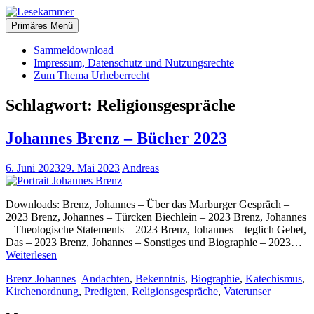
Zum
christliche Bücher zum kostenlosen Download
Inhalt
Primäres Menü
Lesekammer
springen
Sammeldownload
Impressum, Datenschutz und Nutzungsrechte
Zum Thema Urheberrecht
Schlagwort:
Religionsgespräche
Johannes Brenz – Bücher 2023
6. Juni 2023
29. Mai 2023
Andreas
Downloads: Brenz, Johannes – Über das Marburger Gespräch –
2023 Brenz, Johannes – Türcken Biechlein – 2023 Brenz, Johannes
– Theologische Statements – 2023 Brenz, Johannes – teglich Gebet,
Das – 2023 Brenz, Johannes – Sonstiges und Biographie – 2023…
Johannes
Weiterlesen
Brenz
Brenz Johannes
Andachten
,
Bekenntnis
,
Biographie
,
Katechismus
,
–
Kirchenordnung
,
Predigten
,
Religionsgespräche
,
Vaterunser
Bücher
2023