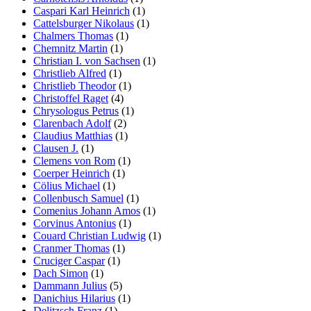
Caspari Karl Heinrich
(1)
Cattelsburger Nikolaus
(1)
Chalmers Thomas
(1)
Chemnitz Martin
(1)
Christian I. von Sachsen
(1)
Christlieb Alfred
(1)
Christlieb Theodor
(1)
Christoffel Raget
(4)
Chrysologus Petrus
(1)
Clarenbach Adolf
(2)
Claudius Matthias
(1)
Clausen J.
(1)
Clemens von Rom
(1)
Coerper Heinrich
(1)
Cölius Michael
(1)
Collenbusch Samuel
(1)
Comenius Johann Amos
(1)
Corvinus Antonius
(1)
Couard Christian Ludwig
(1)
Cranmer Thomas
(1)
Cruciger Caspar
(1)
Dach Simon
(1)
Dammann Julius
(5)
Danichius Hilarius
(1)
Delitzsch Franz
(1)