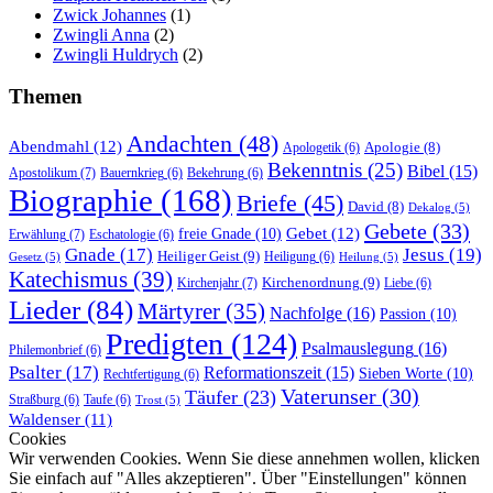
Zwick Johannes
(1)
Zwingli Anna
(2)
Zwingli Huldrych
(2)
Themen
Andachten
(48)
Abendmahl
(12)
Apologie
(8)
Apologetik
(6)
Bekenntnis
(25)
Bibel
(15)
Apostolikum
(7)
Bauernkrieg
(6)
Bekehrung
(6)
Biographie
(168)
Briefe
(45)
David
(8)
Dekalog
(5)
Gebete
(33)
Gebet
(12)
freie Gnade
(10)
Erwählung
(7)
Eschatologie
(6)
Gnade
(17)
Jesus
(19)
Heiliger Geist
(9)
Heiligung
(6)
Gesetz
(5)
Heilung
(5)
Katechismus
(39)
Kirchenordnung
(9)
Kirchenjahr
(7)
Liebe
(6)
Lieder
(84)
Märtyrer
(35)
Nachfolge
(16)
Passion
(10)
Predigten
(124)
Psalmauslegung
(16)
Philemonbrief
(6)
Psalter
(17)
Reformationszeit
(15)
Sieben Worte
(10)
Rechtfertigung
(6)
Vaterunser
(30)
Täufer
(23)
Straßburg
(6)
Taufe
(6)
Trost
(5)
Waldenser
(11)
Cookies
Wir verwenden Cookies. Wenn Sie diese annehmen wollen, klicken
Sie einfach auf "Alles akzeptieren". Über "Einstellungen" können