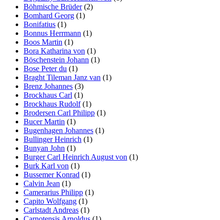
Böhmische Brüder
(2)
Bomhard Georg
(1)
Bonifatius
(1)
Bonnus Herrmann
(1)
Boos Martin
(1)
Bora Katharina von
(1)
Böschenstein Johann
(1)
Bose Peter du
(1)
Braght Tileman Janz van
(1)
Brenz Johannes
(3)
Brockhaus Carl
(1)
Brockhaus Rudolf
(1)
Brodersen Carl Philipp
(1)
Bucer Martin
(1)
Bugenhagen Johannes
(1)
Bullinger Heinrich
(1)
Bunyan John
(1)
Burger Carl Heinrich August von
(1)
Burk Karl von
(1)
Bussemer Konrad
(1)
Calvin Jean
(1)
Camerarius Philipp
(1)
Capito Wolfgang
(1)
Carlstadt Andreas
(1)
Carnotensis Arnoldus
(1)