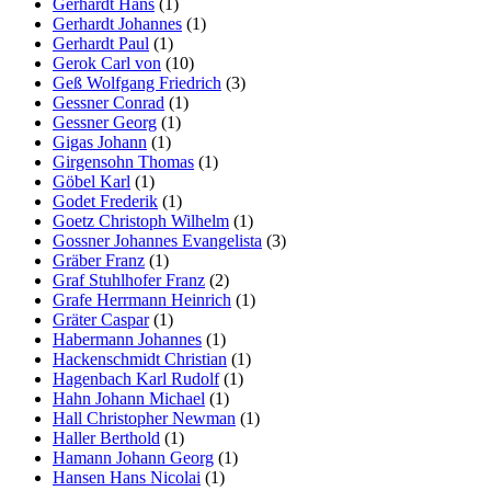
Gerhardt Hans
(1)
Gerhardt Johannes
(1)
Gerhardt Paul
(1)
Gerok Carl von
(10)
Geß Wolfgang Friedrich
(3)
Gessner Conrad
(1)
Gessner Georg
(1)
Gigas Johann
(1)
Girgensohn Thomas
(1)
Göbel Karl
(1)
Godet Frederik
(1)
Goetz Christoph Wilhelm
(1)
Gossner Johannes Evangelista
(3)
Gräber Franz
(1)
Graf Stuhlhofer Franz
(2)
Grafe Herrmann Heinrich
(1)
Gräter Caspar
(1)
Habermann Johannes
(1)
Hackenschmidt Christian
(1)
Hagenbach Karl Rudolf
(1)
Hahn Johann Michael
(1)
Hall Christopher Newman
(1)
Haller Berthold
(1)
Hamann Johann Georg
(1)
Hansen Hans Nicolai
(1)