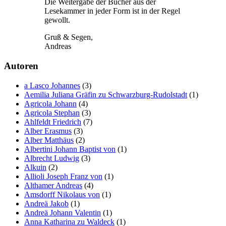
Die Weitergabe der Bücher aus der
Lesekammer in jeder Form ist in der Regel
gewollt.
Gruß & Segen,
Andreas
Autoren
a Lasco Johannes
(3)
Aemilia Juliana Gräfin zu Schwarzburg-Rudolstadt
(1)
Agricola Johann
(4)
Agricola Stephan
(3)
Ahlfeldt Friedrich
(7)
Alber Erasmus
(3)
Alber Matthäus
(2)
Albertini Johann Baptist von
(1)
Albrecht Ludwig
(3)
Alkuin
(2)
Allioli Joseph Franz von
(1)
Althamer Andreas
(4)
Amsdorff Nikolaus von
(1)
Andreä Jakob
(1)
Andreä Johann Valentin
(1)
Anna Katharina zu Waldeck
(1)