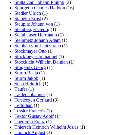
Spitta Carl Johann Philipp
(2)
Spurgeon Charles Haddon
(16)
Stadler Ulrich
(1)
Stähelin Ernst
(2)
Staupitz Johann von
(1)
Steinberger Georg
(1)
Steinhäuser Herrmann
(1)
Steinmetz Johann Adam
(1)
Stephan von Lantzkrana
(1)
Stockmayer Otto
(1)
Stockmeyer Immanuel
(1)
Stoeckicht Wilhelm Damian
(1)
Strigenitz Georg
(1)
Sturm Beata
(1)
Sturm Jakob
(1)
Suso Heinrich
(1)
Täufer
(1)
Tauler Johannes
(1)
Tersteegen Gerhard
(3)
Tertullian
(1)
Tessier Francois
(1)
Textor Gustav Adolf
(1)
Theremin Franz
(1)
Thiersch Heinrich Wilhelm Josias
(1)
Tholuck August
(3)