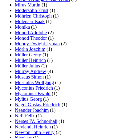
Mirus Martin
(1)
Modersohn Ernst
(1)
Möhrlen Christoph
(1)
Molenaar Isaak
(1)
Monika
(1)
Monod Adolphe
(2)
Monod Theodor
(1)
Moody Dwight Lyman
(2)
Mörlin Joachim
(1)
Müller Georg
(1)
Müller Heinrich
(1)
Müller Julius
(1)
Murray Andrew
(4)
Musäus Simon
(1)
Musculus Wolfgang
(1)
Myconius Friedrich
(1)
Myconius Oswald
(1)
Mylius Georg
(1)
Nagel Gustav Friedrich
(1)
Neander Joachim
(1)
Neff Felix
(1)
Nerses IV. Schnorhali
(1)
Neviandt Heinrich
(1)
Newton John Henry
(2)
Nicolaas
(1)