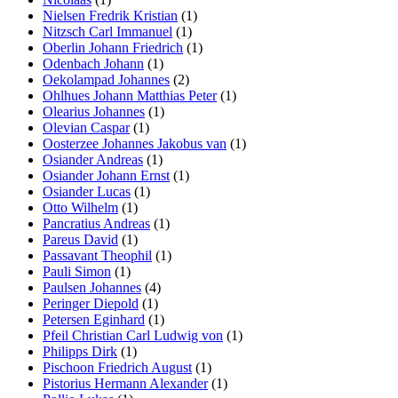
Nielsen Fredrik Kristian
(1)
Nitzsch Carl Immanuel
(1)
Oberlin Johann Friedrich
(1)
Odenbach Johann
(1)
Oekolampad Johannes
(2)
Ohlhues Johann Matthias Peter
(1)
Olearius Johannes
(1)
Olevian Caspar
(1)
Oosterzee Johannes Jakobus van
(1)
Osiander Andreas
(1)
Osiander Johann Ernst
(1)
Osiander Lucas
(1)
Otto Wilhelm
(1)
Pancratius Andreas
(1)
Pareus David
(1)
Passavant Theophil
(1)
Pauli Simon
(1)
Paulsen Johannes
(4)
Peringer Diepold
(1)
Petersen Eginhard
(1)
Pfeil Christian Carl Ludwig von
(1)
Philipps Dirk
(1)
Pischoon Friedrich August
(1)
Pistorius Hermann Alexander
(1)