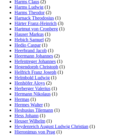
Harms Claus
(2)
Harms Ludwig
(1)
Harms Theodor
(2)
Harnack Theodosius
(1)
Härter Franz-Heinrich
(3)
Hartmut von Cronberg
(1)
Hauser Markus
(1)
Hebich Samuel
(2)
Hedio Caspar
(1)
Heerbrand Jacob
(1)
Heermann Johannes
(2)
Hefentreger Johannes
(1)
Hegendorph Christoph
(1)
Helfrich Franz Joseph
(1)
Helmbold Ludwig
(1)
Henhöfer Aloys
(2)
Herberger Valerius
(1)
Hermann Nikolaus
(1)
Hermas
(1)
Hermes Walter
(1)
Heshusius Tilemann
(1)
Hess Johann
(1)
Heuser Wilhelm
(1)
Heydenreich August Ludwig Christian
(1)
Hieronimus von Prag
(1)