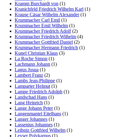
Kramm Burchardt von
(1)
Kranichfeld Friedrich Wilhelm Karl
(1)
Krause Cäsar Wilhelm Alexander
(1)
Krummacher Carl Emil
(1)
Krummacher Emil Wilhelm
(1)
Krummacher Friedrich Adolf
(2)
Krummacher Friedrich Wilhelm
(4)
Krummacher Gottfried Daniel
(2)
Krummacher Hermann Friedrich
(1)
Kunel Christian Klaus
(3)
La Roche Simon
(1)
Lachmann Johann
(1)
Lagus Josua
(1)
Lambert Franz
(2)
Lambs Jean-Philippe
(1)
Lamparter Helmut
(1)
Lampe Friedrich Adolph
(1)
Landschad Hans
(1)
Lang Heinrich
(1)
Lange Johann Peter
(1)
Langenmantel Eitelhans
(1)
Langer Johannes
(1)
Lassenius Johannes
(1)
Leibniz Gottfried Wilhelm
(1)
Leyser Polykarpus
(1)