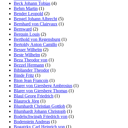
Beck Johann Tobias
(4)
Behm Martin
(1)
Bender Leopold
(2)
Bengel Johann Albrecht
(5)
Bernhard von Clairvaux
(1)
Bernward
(2)
Berquin Louis
(2)
Berthold von Regensburg
(1)
Bertoldy Anton Camillo
(1)
Besser Wilhelm
(2)
Beste Wilhelm
(2)
Beza Theodor von
(1)
Bezzel Hermann
(1)
Bibliander Theodor
(1)
Binde Fritz
(1)
Bion Jean Francois
(1)
Blarer von Giersberg Ambrosius
(1)
Blarer von Giersberg Thomas
(1)
Blaul Georg Friedrich
(1)
Blaurock Jörg
(1)
Blumhardt Christian Gottlob
(3)
Blumhardt Johann Christoph
(1)
Bodelschwingh Friedrich von
(1)
Bodenstein Andreas
(1)
Bogatzky Carl Heinrich von
(1)