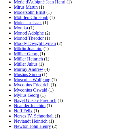
Merle d'Aubigné Jean Henri
(1)
Mirus Martin
(1)
Modersohn Ernst
(1)
Möhrlen Christoph
(1)
Molenaar Isaak
(1)
Monika
(1)
Monod Adolphe
(2)
Monod Theodor
(1)
Moody Dwight Lyman
(2)
Mörlin Joachim
(1)
Müller Georg
(1)
Müller Heinrich
(1)
Müller Julius
(1)
Murray Andrew
(4)
Musäus Simon
(1)
Musculus Wolfgang
(1)
Myconius Friedrich
(1)
Myconius Oswald
(1)
Mylius Georg
(1)
Nagel Gustav Friedrich
(1)
Neander Joachim
(1)
Neff Felix
(1)
Nerses IV. Schnorhali
(1)
Neviandt Heinrich
(1)
Newton John Henry
(2)