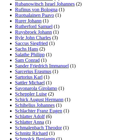
Rubanowitsch Israel Johannes
(2)
Rufinus von Bologna
(1)
Ruotsalainen Paavo
(1)
Rurer Johann
(1)
Rutherford Samuel
(1)
Ruysbroek Johann
(1)
Ryle John Charles
(3)
Saccus Siegfried
(1)
Sachs Hans
(2)
Salathe Philipp
(1)
Sam Conrad
(1)
Sander Friedrich Immanuel
(1)
Sarcerius Erasmus
(1)
Sartorius Karl
(1)
Sattler Michael
(1)
Savonarola Girolamo
(1)
Scheppler Luise
(2)
Schick August Hermann
(1)
Schihelius Johannes
(1)
Schlachter Franz Eugen
(1)
Schlatter Adolf
(6)
Schlatter Anna
(1)
Schmalenbach Theodor
(1)
Schmitz Richard
(1)
Schmolck Benjamin
(1)