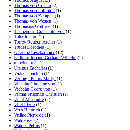
Tholuck August
(3)
Thomas von Celano
(2)
Thomas von Imbroich
(1)
Thomas von Kempen
(1)
Thomas von Westen
(1)
Thomasius Gottfried
(1)
Tischendorf Constantin von
(1)
Toltz Johann
(1)
Torrey Reuben Archer
(1)
Trudel Dorothea
(1)
Über die Lesekammer
(12)
Uhlhorn Johann Gerhard Wilhelm
(1)
unbekannt
(11)
Ursinus Zacharias
(1)
Vadian Joachim
(1)
Vermigli Petrus Martyr
(1)
Viebahn Christine von
(1)
Viebahn Georg von
(1)
Vilmar Friedrich Christian
(1)
Vinet Alexandre
(2)
Viret Pierre
(1)
Voes Heinrich
(1)
Vrillac Pierre de
(1)
Waldenser
(2)
Waldes Petrus
(1)