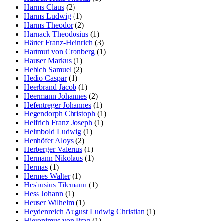
Harms Claus
(2)
Harms Ludwig
(1)
Harms Theodor
(2)
Harnack Theodosius
(1)
Härter Franz-Heinrich
(3)
Hartmut von Cronberg
(1)
Hauser Markus
(1)
Hebich Samuel
(2)
Hedio Caspar
(1)
Heerbrand Jacob
(1)
Heermann Johannes
(2)
Hefentreger Johannes
(1)
Hegendorph Christoph
(1)
Helfrich Franz Joseph
(1)
Helmbold Ludwig
(1)
Henhöfer Aloys
(2)
Herberger Valerius
(1)
Hermann Nikolaus
(1)
Hermas
(1)
Hermes Walter
(1)
Heshusius Tilemann
(1)
Hess Johann
(1)
Heuser Wilhelm
(1)
Heydenreich August Ludwig Christian
(1)
Hieronimus von Prag
(1)