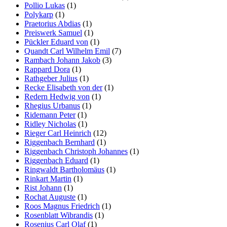
Pollio Lukas
(1)
Polykarp
(1)
Praetorius Abdias
(1)
Preiswerk Samuel
(1)
Pückler Eduard von
(1)
Quandt Carl Wilhelm Emil
(7)
Rambach Johann Jakob
(3)
Rappard Dora
(1)
Rathgeber Julius
(1)
Recke Elisabeth von der
(1)
Redern Hedwig von
(1)
Rhegius Urbanus
(1)
Ridemann Peter
(1)
Ridley Nicholas
(1)
Rieger Carl Heinrich
(12)
Riggenbach Bernhard
(1)
Riggenbach Christoph Johannes
(1)
Riggenbach Eduard
(1)
Ringwaldt Bartholomäus
(1)
Rinkart Martin
(1)
Rist Johann
(1)
Rochat Auguste
(1)
Roos Magnus Friedrich
(1)
Rosenblatt Wibrandis
(1)
Rosenius Carl Olaf
(1)