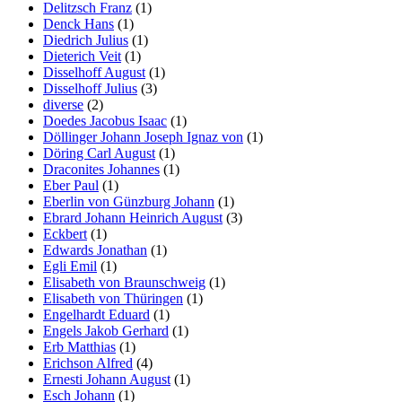
Delitzsch Franz
(1)
Denck Hans
(1)
Diedrich Julius
(1)
Dieterich Veit
(1)
Disselhoff August
(1)
Disselhoff Julius
(3)
diverse
(2)
Doedes Jacobus Isaac
(1)
Döllinger Johann Joseph Ignaz von
(1)
Döring Carl August
(1)
Draconites Johannes
(1)
Eber Paul
(1)
Eberlin von Günzburg Johann
(1)
Ebrard Johann Heinrich August
(3)
Eckbert
(1)
Edwards Jonathan
(1)
Egli Emil
(1)
Elisabeth von Braunschweig
(1)
Elisabeth von Thüringen
(1)
Engelhardt Eduard
(1)
Engels Jakob Gerhard
(1)
Erb Matthias
(1)
Erichson Alfred
(4)
Ernesti Johann August
(1)
Esch Johann
(1)