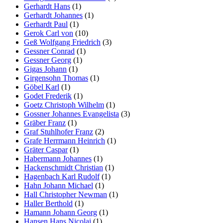
Gerhardt Hans
(1)
Gerhardt Johannes
(1)
Gerhardt Paul
(1)
Gerok Carl von
(10)
Geß Wolfgang Friedrich
(3)
Gessner Conrad
(1)
Gessner Georg
(1)
Gigas Johann
(1)
Girgensohn Thomas
(1)
Göbel Karl
(1)
Godet Frederik
(1)
Goetz Christoph Wilhelm
(1)
Gossner Johannes Evangelista
(3)
Gräber Franz
(1)
Graf Stuhlhofer Franz
(2)
Grafe Herrmann Heinrich
(1)
Gräter Caspar
(1)
Habermann Johannes
(1)
Hackenschmidt Christian
(1)
Hagenbach Karl Rudolf
(1)
Hahn Johann Michael
(1)
Hall Christopher Newman
(1)
Haller Berthold
(1)
Hamann Johann Georg
(1)
Hansen Hans Nicolai
(1)