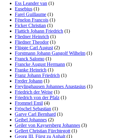
Ess Leander van
(1)
Eusebius
(1)
Farel Guillaume
(1)
Fénelon Francois
(1)
Ficker Christian
(1)
Flattich Johann Friedrich
(1)
Fliedner Heinrich
(1)
Fliedner Theodor
(1)
Flügge Carl August
(2)
Forstmann Johann Gangolf Wilhelm
(1)
Franck Salomo
(1)
Francke August Hermann
(1)
Franke Heinrich
(1)
Franz Johann Friedrich
(1)
Freder Johann
(1)
Freylinghausen Johannes Anastasius
(1)
Friedrich der Weise
(1)
Friedrich von der Pfalz
(1)
Frommel Emil
(4)
Fröschel Sebastian
(1)
Garve Carl Bernhard
(1)
Geibel Johannes
(2)
Geiler von Kaysersberg Johannes
(3)
Gellert Christian Fürchtegott
(1)
Georg III. Fürst zu Anhalt
(1)