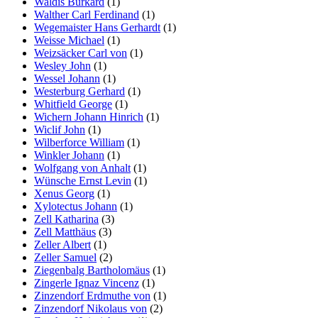
Waldis Burkard
(1)
Walther Carl Ferdinand
(1)
Wegemaister Hans Gerhardt
(1)
Weisse Michael
(1)
Weizsäcker Carl von
(1)
Wesley John
(1)
Wessel Johann
(1)
Westerburg Gerhard
(1)
Whitfield George
(1)
Wichern Johann Hinrich
(1)
Wiclif John
(1)
Wilberforce William
(1)
Winkler Johann
(1)
Wolfgang von Anhalt
(1)
Wünsche Ernst Levin
(1)
Xenus Georg
(1)
Xylotectus Johann
(1)
Zell Katharina
(3)
Zell Matthäus
(3)
Zeller Albert
(1)
Zeller Samuel
(2)
Ziegenbalg Bartholomäus
(1)
Zingerle Ignaz Vincenz
(1)
Zinzendorf Erdmuthe von
(1)
Zinzendorf Nikolaus von
(2)