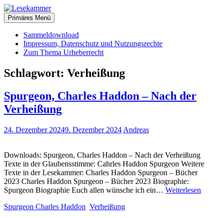
Zum
christliche Bücher zum kostenlosen Download
Inhalt
Primäres Menü
Lesekammer
springen
Sammeldownload
Impressum, Datenschutz und Nutzungsrechte
Zum Thema Urheberrecht
Schlagwort:
Verheißung
Spurgeon, Charles Haddon – Nach der
Verheißung
24. Dezember 2024
9. Dezember 2024
Andreas
Downloads: Spurgeon, Charles Haddon – Nach der Verheißung
Texte in der Glaubensstimme: Cahrles Haddon Spurgeon Weitere
Texte in der Lesekammer: Charles Haddon Spurgeon – Bücher
2023 Charles Haddon Spurgeon – Bücher 2023 Biographie:
Spur
Spurgeon Biographie Euch allen wünsche ich ein…
Weiterlesen
Charl
Spurgeon Charles Haddon
Verheißung
Hadd
–