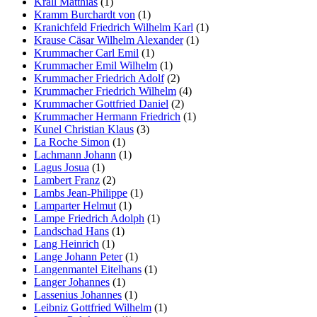
Krall Matthias
(1)
Kramm Burchardt von
(1)
Kranichfeld Friedrich Wilhelm Karl
(1)
Krause Cäsar Wilhelm Alexander
(1)
Krummacher Carl Emil
(1)
Krummacher Emil Wilhelm
(1)
Krummacher Friedrich Adolf
(2)
Krummacher Friedrich Wilhelm
(4)
Krummacher Gottfried Daniel
(2)
Krummacher Hermann Friedrich
(1)
Kunel Christian Klaus
(3)
La Roche Simon
(1)
Lachmann Johann
(1)
Lagus Josua
(1)
Lambert Franz
(2)
Lambs Jean-Philippe
(1)
Lamparter Helmut
(1)
Lampe Friedrich Adolph
(1)
Landschad Hans
(1)
Lang Heinrich
(1)
Lange Johann Peter
(1)
Langenmantel Eitelhans
(1)
Langer Johannes
(1)
Lassenius Johannes
(1)
Leibniz Gottfried Wilhelm
(1)