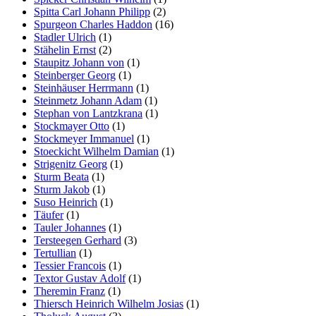
Spitta Carl Johann Philipp
(2)
Spurgeon Charles Haddon
(16)
Stadler Ulrich
(1)
Stähelin Ernst
(2)
Staupitz Johann von
(1)
Steinberger Georg
(1)
Steinhäuser Herrmann
(1)
Steinmetz Johann Adam
(1)
Stephan von Lantzkrana
(1)
Stockmayer Otto
(1)
Stockmeyer Immanuel
(1)
Stoeckicht Wilhelm Damian
(1)
Strigenitz Georg
(1)
Sturm Beata
(1)
Sturm Jakob
(1)
Suso Heinrich
(1)
Täufer
(1)
Tauler Johannes
(1)
Tersteegen Gerhard
(3)
Tertullian
(1)
Tessier Francois
(1)
Textor Gustav Adolf
(1)
Theremin Franz
(1)
Thiersch Heinrich Wilhelm Josias
(1)