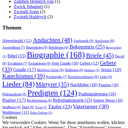
Zutphen Heinrich von
(1)
Zwick Johannes
(1)
Zwingli Anna
(2)
Zwingli Huldrych
(2)
Themen
Andachten
(48)
Abendmahl
(12)
Apologie
(8)
Apologetik
(6)
Bekenntnis
(25)
Apostolikum
(7)
Bauernkrieg
(6)
Bekehrung
(6)
Bergpredigt
Biographie
(168)
Briefe
(45)
Bibel
(15)
David
(5)
Gebete
Gebet
(12)
freie Gnade
(10)
(8)
Erwählung
(7)
Eschatologie
(6)
(33)
Gnade
(17)
Jesus
(19)
Heiliger Geist
(9)
Heiligung
(6)
Heilung
(5)
Katechismus
(39)
Kirchenordnung
(9)
Kirchenjahr
(7)
Liebe
(6)
Lieder
(84)
Märtyrer
(35)
Nachfolge
(16)
Passion
(10)
Predigten
(124)
Psalmauslegung
(16)
Philemonbrief
(6)
Psalter
(17)
Reformationszeit
(15)
Sieben Worte
(10)
Rechtfertigung
(6)
Vaterunser
(30)
Täufer
(23)
Straßburg
(6)
Taufe
(6)
Trost
(5)
Waldenser
(11)
Zehn Gebote
(5)
Cookies
Wir verwenden Cookies. Wenn Sie diese annehmen wollen, klicken
Sie einfach auf "Alles akzeptieren". Über "Einstellungen" können