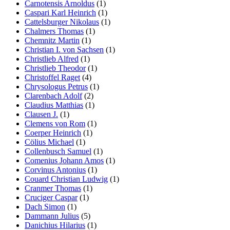
Carnotensis Arnoldus
(1)
Caspari Karl Heinrich
(1)
Cattelsburger Nikolaus
(1)
Chalmers Thomas
(1)
Chemnitz Martin
(1)
Christian I. von Sachsen
(1)
Christlieb Alfred
(1)
Christlieb Theodor
(1)
Christoffel Raget
(4)
Chrysologus Petrus
(1)
Clarenbach Adolf
(2)
Claudius Matthias
(1)
Clausen J.
(1)
Clemens von Rom
(1)
Coerper Heinrich
(1)
Cölius Michael
(1)
Collenbusch Samuel
(1)
Comenius Johann Amos
(1)
Corvinus Antonius
(1)
Couard Christian Ludwig
(1)
Cranmer Thomas
(1)
Cruciger Caspar
(1)
Dach Simon
(1)
Dammann Julius
(5)
Danichius Hilarius
(1)