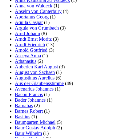
Anna Katharina zu Waldeck
(1)
Anna von Waldeck
(1)
Anselm von Canterbury
(4)
Aportanus Georg
(1)
Aquila Caspar
(1)
Argula von Grumbach
(3)
Arnd Johann
(8)
Arndt Ernst Moritz
(3)
Arndt Friedrich
(13)
Arnold Gottfried
(3)
Asceya Anna
(1)
Athanasius
(2)
Auberlen Karl August
(3)
August von Sachsen
(1)
Augustinus Aurelius
(6)
Aus der Glaubensstimme
(49)
Avenarius Johannes
(1)
Bacon Francis
(1)
Bader Johannes
(1)
Barnabas
(2)
Barnes Robert
(1)
Basilius
(1)
Baumgarten Michael
(5)
Baur Gustav Adolph
(2)
Baur Wilhelm
(1)