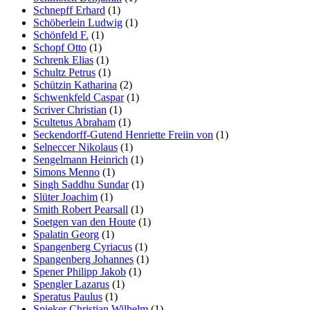
Schnepff Erhard
(1)
Schöberlein Ludwig
(1)
Schönfeld F.
(1)
Schopf Otto
(1)
Schrenk Elias
(1)
Schultz Petrus
(1)
Schützin Katharina
(2)
Schwenkfeld Caspar
(1)
Scriver Christian
(1)
Scultetus Abraham
(1)
Seckendorff-Gutend Henriette Freiin von
(1)
Selneccer Nikolaus
(1)
Sengelmann Heinrich
(1)
Simons Menno
(1)
Singh Saddhu Sundar
(1)
Slüter Joachim
(1)
Smith Robert Pearsall
(1)
Soetgen van den Houte
(1)
Spalatin Georg
(1)
Spangenberg Cyriacus
(1)
Spangenberg Johannes
(1)
Spener Philipp Jakob
(1)
Spengler Lazarus
(1)
Speratus Paulus
(1)
Spieker Christian Wilhelm
(1)