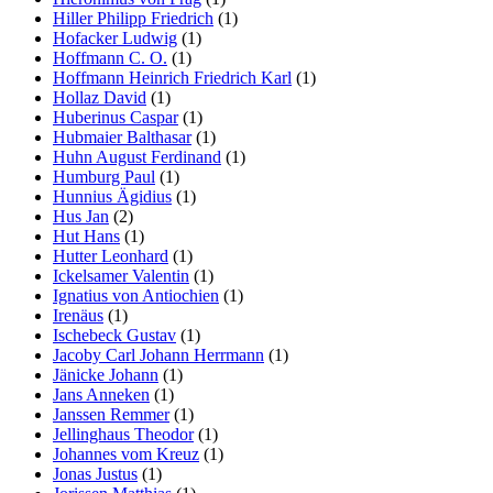
Hiller Philipp Friedrich
(1)
Hofacker Ludwig
(1)
Hoffmann C. O.
(1)
Hoffmann Heinrich Friedrich Karl
(1)
Hollaz David
(1)
Huberinus Caspar
(1)
Hubmaier Balthasar
(1)
Huhn August Ferdinand
(1)
Humburg Paul
(1)
Hunnius Ägidius
(1)
Hus Jan
(2)
Hut Hans
(1)
Hutter Leonhard
(1)
Ickelsamer Valentin
(1)
Ignatius von Antiochien
(1)
Irenäus
(1)
Ischebeck Gustav
(1)
Jacoby Carl Johann Herrmann
(1)
Jänicke Johann
(1)
Jans Anneken
(1)
Janssen Remmer
(1)
Jellinghaus Theodor
(1)
Johannes vom Kreuz
(1)
Jonas Justus
(1)