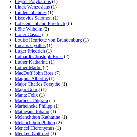
Leyser Polykarpus
(1)
Linck Wenzeslaus
(1)
Linder Johannes
(1)
Liscovius Salomon
(1)
Lobstein Johann Friedrich
(6)
Löhe Wilhelm
(2)
Löner Caspar
(1)
Louise Henriette von Brandenburg
(1)
Lucaris Cyrillus
(1)
Luger Friedrich
(1)
Luthardt Christoph Ernst
(2)
Luther Katharina
(1)
Luther Martin
(2)
MacDuff John Ross
(7)
Magnus Albertus
(1)
Major Charles Forsythe
(1)
Major Georg
(1)
Mantz Felix
(1)
Marbeck Pilgram
(1)
Marheineke Philipp
(1)
Mathesius Johann
(1)
Melanchthon Katharina
(1)
Melanchthon Philipp
(2)
Mencel Hieronymus
(1)
Menken Gottfried
(1)