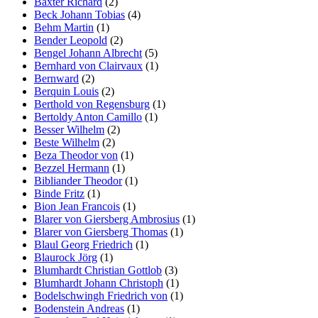
Baxter Richard
(2)
Beck Johann Tobias
(4)
Behm Martin
(1)
Bender Leopold
(2)
Bengel Johann Albrecht
(5)
Bernhard von Clairvaux
(1)
Bernward
(2)
Berquin Louis
(2)
Berthold von Regensburg
(1)
Bertoldy Anton Camillo
(1)
Besser Wilhelm
(2)
Beste Wilhelm
(2)
Beza Theodor von
(1)
Bezzel Hermann
(1)
Bibliander Theodor
(1)
Binde Fritz
(1)
Bion Jean Francois
(1)
Blarer von Giersberg Ambrosius
(1)
Blarer von Giersberg Thomas
(1)
Blaul Georg Friedrich
(1)
Blaurock Jörg
(1)
Blumhardt Christian Gottlob
(3)
Blumhardt Johann Christoph
(1)
Bodelschwingh Friedrich von
(1)
Bodenstein Andreas
(1)