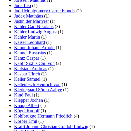
Jorissen Matthias
(1)
Juda Leo
(1)
Judd Montgomery Carrie Francis
(1)
Judex Matthäus
(1)
Justin der Märtyrer
(1)
Kähler Carl Nikolaus
(3)
Kähler Ludwig August
(1)
Kähler Martin
(1)
Kaiser Leonhard
(1)
Kanne Johann Arnold
(1)
Kannel Eustasius
(1)
Kantz Caspar
(1)
Kapff Sixtus Carl von
(2)
Karlstadt Andreas
(1)
Kaspar Ulrich
(1)
Keller Samuel
(1)
Kettenbach Heinrich von
(1)
Kierkegaard Sören Aabye
(1)
Kind Paul
(1)
Klepper Jochen
(1)
Knapp Albert
(1)
Kögel Rudolf
(1)
Kohlbrügge Hermann Friedrich
(4)
Körber Emil
(1)
Krafft Johann Christian Gottlob Ludwig
(1)