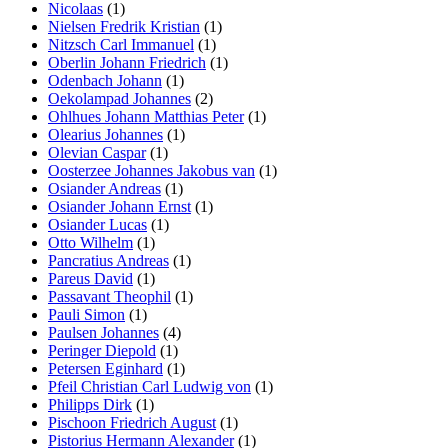
Nicolaas
(1)
Nielsen Fredrik Kristian
(1)
Nitzsch Carl Immanuel
(1)
Oberlin Johann Friedrich
(1)
Odenbach Johann
(1)
Oekolampad Johannes
(2)
Ohlhues Johann Matthias Peter
(1)
Olearius Johannes
(1)
Olevian Caspar
(1)
Oosterzee Johannes Jakobus van
(1)
Osiander Andreas
(1)
Osiander Johann Ernst
(1)
Osiander Lucas
(1)
Otto Wilhelm
(1)
Pancratius Andreas
(1)
Pareus David
(1)
Passavant Theophil
(1)
Pauli Simon
(1)
Paulsen Johannes
(4)
Peringer Diepold
(1)
Petersen Eginhard
(1)
Pfeil Christian Carl Ludwig von
(1)
Philipps Dirk
(1)
Pischoon Friedrich August
(1)
Pistorius Hermann Alexander
(1)