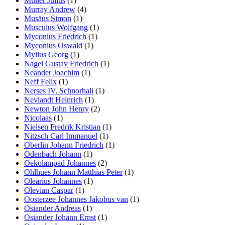
Müller Julius
(1)
Murray Andrew
(4)
Musäus Simon
(1)
Musculus Wolfgang
(1)
Myconius Friedrich
(1)
Myconius Oswald
(1)
Mylius Georg
(1)
Nagel Gustav Friedrich
(1)
Neander Joachim
(1)
Neff Felix
(1)
Nerses IV. Schnorhali
(1)
Neviandt Heinrich
(1)
Newton John Henry
(2)
Nicolaas
(1)
Nielsen Fredrik Kristian
(1)
Nitzsch Carl Immanuel
(1)
Oberlin Johann Friedrich
(1)
Odenbach Johann
(1)
Oekolampad Johannes
(2)
Ohlhues Johann Matthias Peter
(1)
Olearius Johannes
(1)
Olevian Caspar
(1)
Oosterzee Johannes Jakobus van
(1)
Osiander Andreas
(1)
Osiander Johann Ernst
(1)