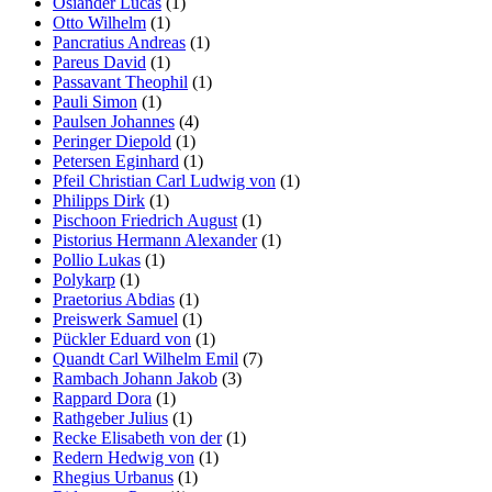
Osiander Lucas
(1)
Otto Wilhelm
(1)
Pancratius Andreas
(1)
Pareus David
(1)
Passavant Theophil
(1)
Pauli Simon
(1)
Paulsen Johannes
(4)
Peringer Diepold
(1)
Petersen Eginhard
(1)
Pfeil Christian Carl Ludwig von
(1)
Philipps Dirk
(1)
Pischoon Friedrich August
(1)
Pistorius Hermann Alexander
(1)
Pollio Lukas
(1)
Polykarp
(1)
Praetorius Abdias
(1)
Preiswerk Samuel
(1)
Pückler Eduard von
(1)
Quandt Carl Wilhelm Emil
(7)
Rambach Johann Jakob
(3)
Rappard Dora
(1)
Rathgeber Julius
(1)
Recke Elisabeth von der
(1)
Redern Hedwig von
(1)
Rhegius Urbanus
(1)