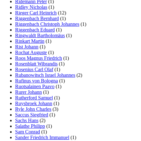
Ridemann Peter
(1)
Ridley Nicholas
(1)
Rieger Carl Heinrich
(12)
Riggenbach Bernhard
(1)
Riggenbach Christoph Johannes
(1)
Riggenbach Eduard
(1)
Ringwaldt Bartholomäus
(1)
Rinkart Martin
(1)
Rist Johann
(1)
Rochat Auguste
(1)
Roos Magnus Friedrich
(1)
Rosenblatt Wibrandis
(1)
Rosenius Carl Olaf
(1)
Rubanowitsch Israel Johannes
(2)
Rufinus von Bologna
(1)
Ruotsalainen Paavo
(1)
Rurer Johann
(1)
Rutherford Samuel
(1)
Ruysbroek Johann
(1)
Ryle John Charles
(3)
Saccus Siegfried
(1)
Sachs Hans
(2)
Salathe Philipp
(1)
Sam Conrad
(1)
Sander Friedrich Immanuel
(1)