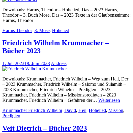
Downloads: Harms, Theodor – Hohelied, Das – 2023 Harms,
Theodor – 3. Buch Mose, Das – 2023 Texte in der Glaubensstimme:
Harms, Theodor
Harms Theodor
3. Mose
,
Hohelied
Friedrich Wilhelm Krummacher –
Bücher 2023
1. Juli 2023
18. Juni 2023
Andreas
Downloads: Krummacher, Friedrich Wilhelm – Weg zum Heil, Der
– 2023 Krummacher, Friedrich Wilhelm – Salomo und Sulamith –
2023 Krummacher, Friedrich Wilhelm – Predigten – 2023
Krummacher, Friedrich Wilhelm – Missionspredigten – 2023
Friedri
Krummacher, Friedrich Wilhelm – Gefahren der…
Weiterlesen
Wilhe
Krummacher Friedrich Wilhelm
David
,
Heil
,
Hohelied
,
Mission
,
Krumm
Predigten
–
Büche
2023
Veit Dietrich – Bücher 2023