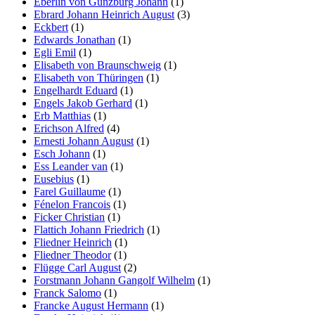
Eberlin von Günzburg Johann
(1)
Ebrard Johann Heinrich August
(3)
Eckbert
(1)
Edwards Jonathan
(1)
Egli Emil
(1)
Elisabeth von Braunschweig
(1)
Elisabeth von Thüringen
(1)
Engelhardt Eduard
(1)
Engels Jakob Gerhard
(1)
Erb Matthias
(1)
Erichson Alfred
(4)
Ernesti Johann August
(1)
Esch Johann
(1)
Ess Leander van
(1)
Eusebius
(1)
Farel Guillaume
(1)
Fénelon Francois
(1)
Ficker Christian
(1)
Flattich Johann Friedrich
(1)
Fliedner Heinrich
(1)
Fliedner Theodor
(1)
Flügge Carl August
(2)
Forstmann Johann Gangolf Wilhelm
(1)
Franck Salomo
(1)
Francke August Hermann
(1)