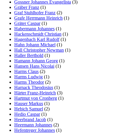
Gossner Johannes Evangelista
(3)
Gräber Franz
(1)
Graf Stuhlhofer Franz
(2)
Grafe Herrmann Heinrich
(1)
Gräter Caspar
(1)
Habermann Johannes
(1)
Hackenschmidt Christian
(1)
Hagenbach Karl Rudolf
(1)
Hahn Johann Michael
(1)
Hall Christopher Newman
(1)
Haller Berthold
(1)
Hamann Johann Georg
(1)
Hansen Hans Nicolai
(1)
Harms Claus
(2)
Harms Ludwig
(1)
Harms Theodor
(2)
Harnack Theodosius
(1)
Härter Franz-Heinrich
(3)
Hartmut von Cronberg
(1)
Hauser Markus
(1)
Hebich Samuel
(2)
Hedio Caspar
(1)
Heerbrand Jacob
(1)
Heermann Johannes
(2)
Hefentreger Johannes
(1)