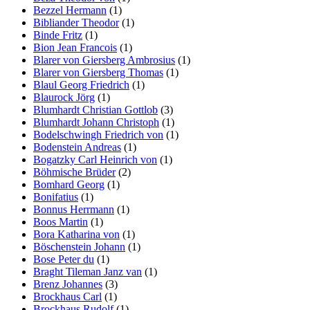
Bezzel Hermann
(1)
Bibliander Theodor
(1)
Binde Fritz
(1)
Bion Jean Francois
(1)
Blarer von Giersberg Ambrosius
(1)
Blarer von Giersberg Thomas
(1)
Blaul Georg Friedrich
(1)
Blaurock Jörg
(1)
Blumhardt Christian Gottlob
(3)
Blumhardt Johann Christoph
(1)
Bodelschwingh Friedrich von
(1)
Bodenstein Andreas
(1)
Bogatzky Carl Heinrich von
(1)
Böhmische Brüder
(2)
Bomhard Georg
(1)
Bonifatius
(1)
Bonnus Herrmann
(1)
Boos Martin
(1)
Bora Katharina von
(1)
Böschenstein Johann
(1)
Bose Peter du
(1)
Braght Tileman Janz van
(1)
Brenz Johannes
(3)
Brockhaus Carl
(1)
Brockhaus Rudolf
(1)