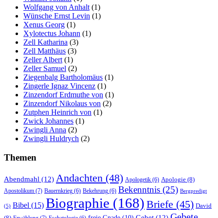
Wolfgang von Anhalt
(1)
Wünsche Ernst Levin
(1)
Xenus Georg
(1)
Xylotectus Johann
(1)
Zell Katharina
(3)
Zell Matthäus
(3)
Zeller Albert
(1)
Zeller Samuel
(2)
Ziegenbalg Bartholomäus
(1)
Zingerle Ignaz Vincenz
(1)
Zinzendorf Erdmuthe von
(1)
Zinzendorf Nikolaus von
(2)
Zutphen Heinrich von
(1)
Zwick Johannes
(1)
Zwingli Anna
(2)
Zwingli Huldrych
(2)
Themen
Andachten
(48)
Abendmahl
(12)
Apologie
(8)
Apologetik
(6)
Bekenntnis
(25)
Apostolikum
(7)
Bauernkrieg
(6)
Bekehrung
(6)
Bergpredigt
Biographie
(168)
Briefe
(45)
Bibel
(15)
David
(5)
Gebete
Gebet
(12)
freie Gnade
(10)