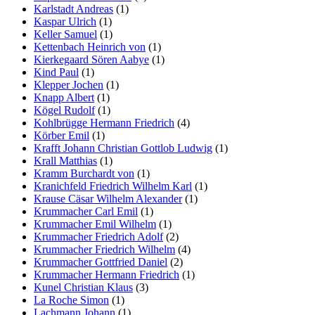
Karlstadt Andreas
(1)
Kaspar Ulrich
(1)
Keller Samuel
(1)
Kettenbach Heinrich von
(1)
Kierkegaard Sören Aabye
(1)
Kind Paul
(1)
Klepper Jochen
(1)
Knapp Albert
(1)
Kögel Rudolf
(1)
Kohlbrügge Hermann Friedrich
(4)
Körber Emil
(1)
Krafft Johann Christian Gottlob Ludwig
(1)
Krall Matthias
(1)
Kramm Burchardt von
(1)
Kranichfeld Friedrich Wilhelm Karl
(1)
Krause Cäsar Wilhelm Alexander
(1)
Krummacher Carl Emil
(1)
Krummacher Emil Wilhelm
(1)
Krummacher Friedrich Adolf
(2)
Krummacher Friedrich Wilhelm
(4)
Krummacher Gottfried Daniel
(2)
Krummacher Hermann Friedrich
(1)
Kunel Christian Klaus
(3)
La Roche Simon
(1)
Lachmann Johann
(1)