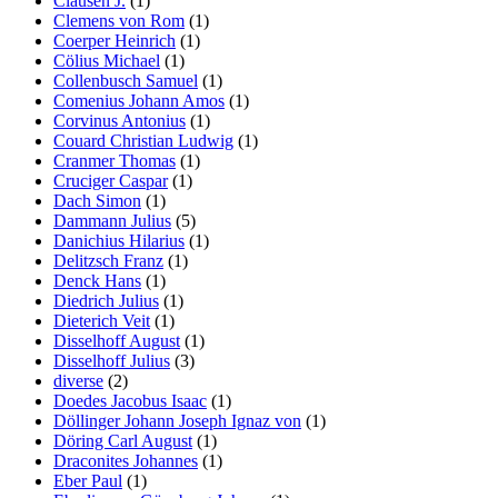
Clausen J.
(1)
Clemens von Rom
(1)
Coerper Heinrich
(1)
Cölius Michael
(1)
Collenbusch Samuel
(1)
Comenius Johann Amos
(1)
Corvinus Antonius
(1)
Couard Christian Ludwig
(1)
Cranmer Thomas
(1)
Cruciger Caspar
(1)
Dach Simon
(1)
Dammann Julius
(5)
Danichius Hilarius
(1)
Delitzsch Franz
(1)
Denck Hans
(1)
Diedrich Julius
(1)
Dieterich Veit
(1)
Disselhoff August
(1)
Disselhoff Julius
(3)
diverse
(2)
Doedes Jacobus Isaac
(1)
Döllinger Johann Joseph Ignaz von
(1)
Döring Carl August
(1)
Draconites Johannes
(1)
Eber Paul
(1)