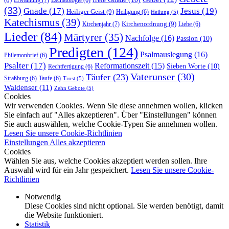
(8)
Erwählung
(7)
Eschatologie
(6)
(33)
Gnade
(17)
Jesus
(19)
Heiliger Geist
(9)
Heiligung
(6)
Heilung
(5)
Katechismus
(39)
Kirchenordnung
(9)
Kirchenjahr
(7)
Liebe
(6)
Lieder
(84)
Märtyrer
(35)
Nachfolge
(16)
Passion
(10)
Predigten
(124)
Psalmauslegung
(16)
Philemonbrief
(6)
Psalter
(17)
Reformationszeit
(15)
Sieben Worte
(10)
Rechtfertigung
(6)
Vaterunser
(30)
Täufer
(23)
Straßburg
(6)
Taufe
(6)
Trost
(5)
Waldenser
(11)
Zehn Gebote
(5)
Cookies
Wir verwenden Cookies. Wenn Sie diese annehmen wollen, klicken
Sie einfach auf "Alles akzeptieren". Über "Einstellungen" können
Sie auch auswählen, welche Cookie-Typen Sie annehmen wollen.
Lesen Sie unsere Cookie-Richtlinien
Einstellungen
Alles akzeptieren
Cookies
Wählen Sie aus, welche Cookies akzeptiert werden sollen. Ihre
Auswahl wird für ein Jahr gespeichert.
Lesen Sie unsere Cookie-
Richtlinien
Notwendig
Diese Cookies sind nicht optional. Sie werden benötigt, damit
die Website funktioniert.
Statistik