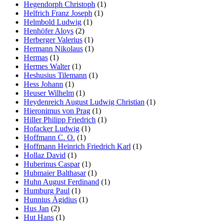
Hegendorph Christoph
(1)
Helfrich Franz Joseph
(1)
Helmbold Ludwig
(1)
Henhöfer Aloys
(2)
Herberger Valerius
(1)
Hermann Nikolaus
(1)
Hermas
(1)
Hermes Walter
(1)
Heshusius Tilemann
(1)
Hess Johann
(1)
Heuser Wilhelm
(1)
Heydenreich August Ludwig Christian
(1)
Hieronimus von Prag
(1)
Hiller Philipp Friedrich
(1)
Hofacker Ludwig
(1)
Hoffmann C. O.
(1)
Hoffmann Heinrich Friedrich Karl
(1)
Hollaz David
(1)
Huberinus Caspar
(1)
Hubmaier Balthasar
(1)
Huhn August Ferdinand
(1)
Humburg Paul
(1)
Hunnius Ägidius
(1)
Hus Jan
(2)
Hut Hans
(1)