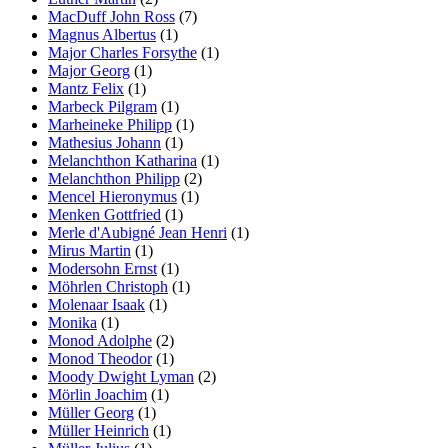
MacDuff John Ross
(7)
Magnus Albertus
(1)
Major Charles Forsythe
(1)
Major Georg
(1)
Mantz Felix
(1)
Marbeck Pilgram
(1)
Marheineke Philipp
(1)
Mathesius Johann
(1)
Melanchthon Katharina
(1)
Melanchthon Philipp
(2)
Mencel Hieronymus
(1)
Menken Gottfried
(1)
Merle d'Aubigné Jean Henri
(1)
Mirus Martin
(1)
Modersohn Ernst
(1)
Möhrlen Christoph
(1)
Molenaar Isaak
(1)
Monika
(1)
Monod Adolphe
(2)
Monod Theodor
(1)
Moody Dwight Lyman
(2)
Mörlin Joachim
(1)
Müller Georg
(1)
Müller Heinrich
(1)