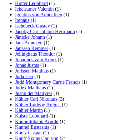
Hutter Leonhard
(1)
Ickelsamer Valentin
(1)
Ignatius von Antiochien
(1)
Irenäus
(1)
Ischebeck Gustav
(1)
Jacoby Carl Johann Herrmann
(1)
Jänicke Johann
(1)
Jans Anneken
(1)
Janssen Remmer
(1)
Jellinghaus Theodor
(1)
Johannes vom Kreuz
(1)
Jonas Justus
(1)
Jorissen Matthias
(1)
Juda Leo
(1)
Judd Montgomery Carrie Francis
(1)
Judex Matthäus
(1)
Justin der Märtyrer
(1)
Kähler Carl Nikolaus
(3)
Kähler Ludwig August
(1)
Kähler Martin
(1)
Kaiser Leonhard
(1)
Kanne Johann Arnold
(1)
Kannel Eustasius
(1)
Kantz Caspar
(1)
Kapff Sixtus Carl von
(2)