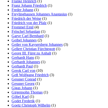
Franke Heinrich
(1)
Franz Johann Friedrich
(1)
Freder Johann
(1)
Freylinghausen Johannes Anastasius
(1)
Friedrich der Weise
(1)
Friedrich von der Pfalz
(1)
Frommel Emil
(4)
Fröschel Sebastian
(1)
Garve Carl Bernhard
(1)
Geibel Johannes
(2)
Geiler von Kaysersberg Johannes
(3)
Gellert Christian Fürchtegott
(1)
Georg III. Fürst zu Anhalt
(1)
Gerhardt Hans
(1)
Gerhardt Johannes
(1)
Gerhardt Paul
(1)
Gerok Carl von
(10)
Geß Wolfgang Friedrich
(3)
Gessner Conrad
(1)
Gessner Georg
(1)
Gigas Johann
(1)
Girgensohn Thomas
(1)
Göbel Karl
(1)
Godet Frederik
(1)
Goetz Christoph Wilhelm
(1)