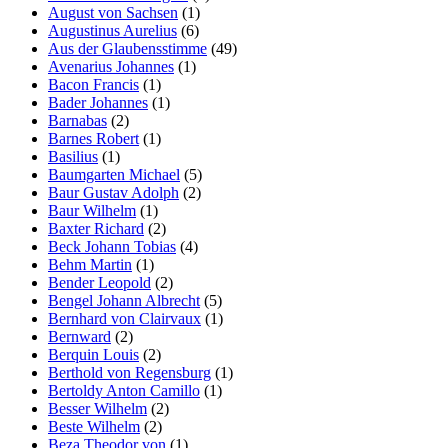
August von Sachsen
(1)
Augustinus Aurelius
(6)
Aus der Glaubensstimme
(49)
Avenarius Johannes
(1)
Bacon Francis
(1)
Bader Johannes
(1)
Barnabas
(2)
Barnes Robert
(1)
Basilius
(1)
Baumgarten Michael
(5)
Baur Gustav Adolph
(2)
Baur Wilhelm
(1)
Baxter Richard
(2)
Beck Johann Tobias
(4)
Behm Martin
(1)
Bender Leopold
(2)
Bengel Johann Albrecht
(5)
Bernhard von Clairvaux
(1)
Bernward
(2)
Berquin Louis
(2)
Berthold von Regensburg
(1)
Bertoldy Anton Camillo
(1)
Besser Wilhelm
(2)
Beste Wilhelm
(2)
Beza Theodor von
(1)