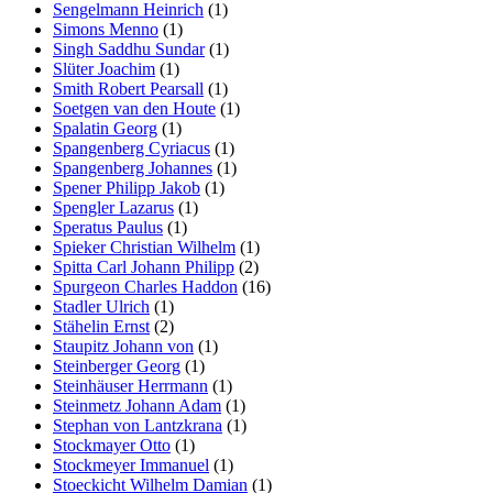
Sengelmann Heinrich
(1)
Simons Menno
(1)
Singh Saddhu Sundar
(1)
Slüter Joachim
(1)
Smith Robert Pearsall
(1)
Soetgen van den Houte
(1)
Spalatin Georg
(1)
Spangenberg Cyriacus
(1)
Spangenberg Johannes
(1)
Spener Philipp Jakob
(1)
Spengler Lazarus
(1)
Speratus Paulus
(1)
Spieker Christian Wilhelm
(1)
Spitta Carl Johann Philipp
(2)
Spurgeon Charles Haddon
(16)
Stadler Ulrich
(1)
Stähelin Ernst
(2)
Staupitz Johann von
(1)
Steinberger Georg
(1)
Steinhäuser Herrmann
(1)
Steinmetz Johann Adam
(1)
Stephan von Lantzkrana
(1)
Stockmayer Otto
(1)
Stockmeyer Immanuel
(1)
Stoeckicht Wilhelm Damian
(1)