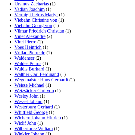
Ursinus Zacharias
(1)
Vadian Joachim
(1)
Vermigli Petrus Martyr
(1)
Viebahn Christine von
(1)
Viebahn Georg von
(1)
Vilmar Friedrich Christian
(1)
Vinet Alexandre
(2)
Viret Pierre
(1)
Voes Heinrich
(1)
Vrillac Pierre de
(1)
Waldenser
(2)
Waldes Petrus
(1)
Waldis Burkard
(1)
Walther Carl Ferdinand
(1)
Wegemaister Hans Gerhardt
(1)
Weisse Michael
(1)
Weizsäcker Carl von
(1)
Wesley John
(1)
Wessel Johann
(1)
Westerburg Gerhard
(1)
Whitfield George
(1)
Wichern Johann Hinrich
(1)
Wiclif John
(1)
Wilberforce William
(1)
Winkler Johann
(1)