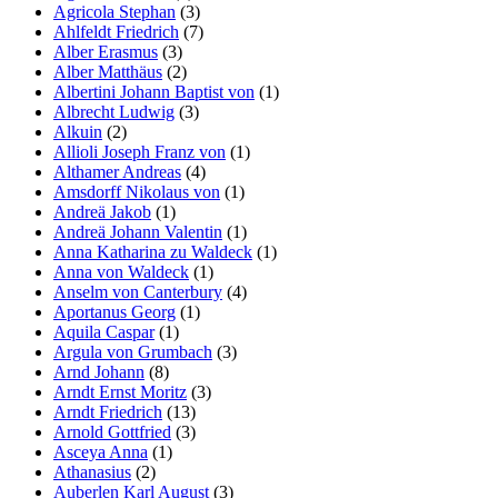
Agricola Stephan
(3)
Ahlfeldt Friedrich
(7)
Alber Erasmus
(3)
Alber Matthäus
(2)
Albertini Johann Baptist von
(1)
Albrecht Ludwig
(3)
Alkuin
(2)
Allioli Joseph Franz von
(1)
Althamer Andreas
(4)
Amsdorff Nikolaus von
(1)
Andreä Jakob
(1)
Andreä Johann Valentin
(1)
Anna Katharina zu Waldeck
(1)
Anna von Waldeck
(1)
Anselm von Canterbury
(4)
Aportanus Georg
(1)
Aquila Caspar
(1)
Argula von Grumbach
(3)
Arnd Johann
(8)
Arndt Ernst Moritz
(3)
Arndt Friedrich
(13)
Arnold Gottfried
(3)
Asceya Anna
(1)
Athanasius
(2)
Auberlen Karl August
(3)