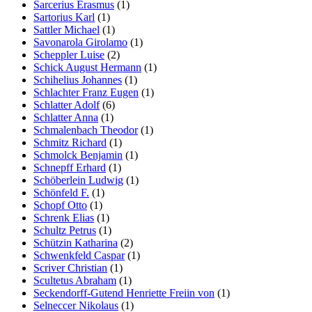
Sarcerius Erasmus
(1)
Sartorius Karl
(1)
Sattler Michael
(1)
Savonarola Girolamo
(1)
Scheppler Luise
(2)
Schick August Hermann
(1)
Schihelius Johannes
(1)
Schlachter Franz Eugen
(1)
Schlatter Adolf
(6)
Schlatter Anna
(1)
Schmalenbach Theodor
(1)
Schmitz Richard
(1)
Schmolck Benjamin
(1)
Schnepff Erhard
(1)
Schöberlein Ludwig
(1)
Schönfeld F.
(1)
Schopf Otto
(1)
Schrenk Elias
(1)
Schultz Petrus
(1)
Schützin Katharina
(2)
Schwenkfeld Caspar
(1)
Scriver Christian
(1)
Scultetus Abraham
(1)
Seckendorff-Gutend Henriette Freiin von
(1)
Selneccer Nikolaus
(1)