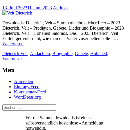
13. Juni 2023
11. Juni 2023
Andreas
Downloads: Dieterich, Veit – Summaria christlicher Leer – 2023
Dieterich, Veit – Predigten, Gebete, Lieder und Biographie – 2023
Dieterich, Veit – Hohelied Salomos, Das – 2023 Dieterich, Veit –
Einfeltiger vnterricht, wie man das Vatter vnser betten solle –…
Veit
Weiterlesen
Dietrich
Dieterich Veit
Andachten
,
Biographie
,
Gebete
,
Hohelied
,
–
Vaterunser
Bücher
2023
Meta
Anmelden
Eintrags-Feed
Kommentar-Feed
WordPress.org
Für die Sammeldownloads ist eine -
selbstverständlich kostenlose - Anmeldung
notwendig.