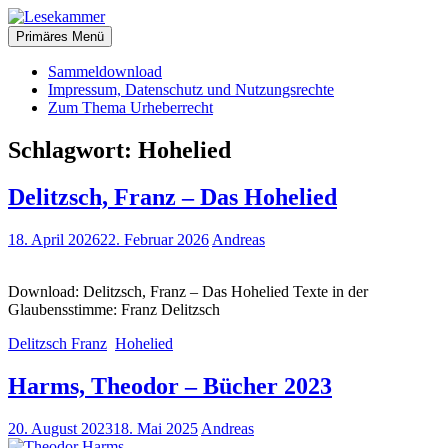
Zum
christliche Bücher zum kostenlosen Download
Inhalt
Primäres Menü
Lesekammer
springen
Sammeldownload
Impressum, Datenschutz und Nutzungsrechte
Zum Thema Urheberrecht
Schlagwort:
Hohelied
Delitzsch, Franz – Das Hohelied
18. April 2026
22. Februar 2026
Andreas
Download: Delitzsch, Franz – Das Hohelied Texte in der
Glaubensstimme: Franz Delitzsch
Delitzsch Franz
Hohelied
Harms, Theodor – Bücher 2023
20. August 2023
18. Mai 2025
Andreas