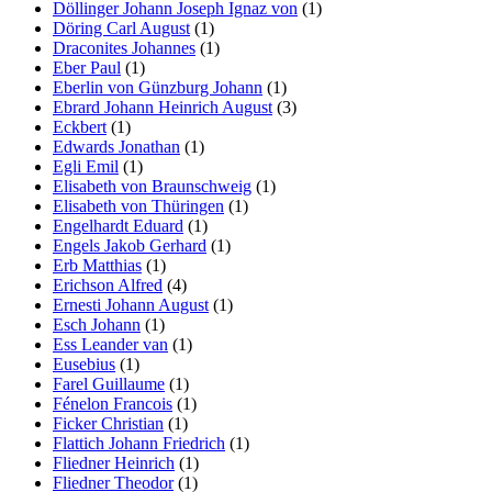
Döllinger Johann Joseph Ignaz von
(1)
Döring Carl August
(1)
Draconites Johannes
(1)
Eber Paul
(1)
Eberlin von Günzburg Johann
(1)
Ebrard Johann Heinrich August
(3)
Eckbert
(1)
Edwards Jonathan
(1)
Egli Emil
(1)
Elisabeth von Braunschweig
(1)
Elisabeth von Thüringen
(1)
Engelhardt Eduard
(1)
Engels Jakob Gerhard
(1)
Erb Matthias
(1)
Erichson Alfred
(4)
Ernesti Johann August
(1)
Esch Johann
(1)
Ess Leander van
(1)
Eusebius
(1)
Farel Guillaume
(1)
Fénelon Francois
(1)
Ficker Christian
(1)
Flattich Johann Friedrich
(1)
Fliedner Heinrich
(1)
Fliedner Theodor
(1)