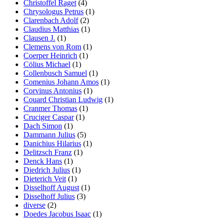
Christoffel Raget
(4)
Chrysologus Petrus
(1)
Clarenbach Adolf
(2)
Claudius Matthias
(1)
Clausen J.
(1)
Clemens von Rom
(1)
Coerper Heinrich
(1)
Cölius Michael
(1)
Collenbusch Samuel
(1)
Comenius Johann Amos
(1)
Corvinus Antonius
(1)
Couard Christian Ludwig
(1)
Cranmer Thomas
(1)
Cruciger Caspar
(1)
Dach Simon
(1)
Dammann Julius
(5)
Danichius Hilarius
(1)
Delitzsch Franz
(1)
Denck Hans
(1)
Diedrich Julius
(1)
Dieterich Veit
(1)
Disselhoff August
(1)
Disselhoff Julius
(3)
diverse
(2)
Doedes Jacobus Isaac
(1)