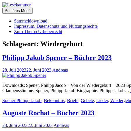
Zum
christliche Bücher zum kostenlosen Download
Inhalt
Primäres Menü
Lesekammer
springen
Sammeldownload
Impressum, Datenschutz und Nutzungsrechte
Zum Thema Urheberrecht
Schlagwort:
Wiedergeburt
Philipp Jakob Spener – Bücher 2023
28. Juli 2023
22. Juni 2023
Andreas
Downloads: Spener, Philipp Jacob – Von der Wiedergeburt – 2023 Spen
Glaubensstimme: Spener, Philipp Jakob Biographie: Philipp Jakob…
Spener Philipp Jakob
Bekenntnis
,
Briefe
,
Gebete
,
Lieder
,
Wiedergebu
Auguste Rochat – Bücher 2023
23. Juni 2023
22. Juni 2023
Andreas