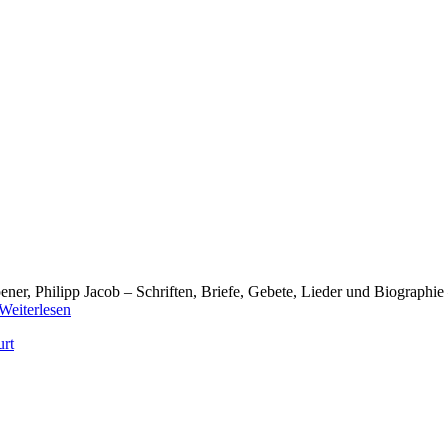
er, Philipp Jacob – Schriften, Briefe, Gebete, Lieder und Biographie –
Philipp
Weiterlesen
Jakob
rt
Spener
–
Bücher
2023