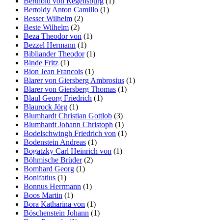
Berthold von Regensburg
(1)
Bertoldy Anton Camillo
(1)
Besser Wilhelm
(2)
Beste Wilhelm
(2)
Beza Theodor von
(1)
Bezzel Hermann
(1)
Bibliander Theodor
(1)
Binde Fritz
(1)
Bion Jean Francois
(1)
Blarer von Giersberg Ambrosius
(1)
Blarer von Giersberg Thomas
(1)
Blaul Georg Friedrich
(1)
Blaurock Jörg
(1)
Blumhardt Christian Gottlob
(3)
Blumhardt Johann Christoph
(1)
Bodelschwingh Friedrich von
(1)
Bodenstein Andreas
(1)
Bogatzky Carl Heinrich von
(1)
Böhmische Brüder
(2)
Bomhard Georg
(1)
Bonifatius
(1)
Bonnus Herrmann
(1)
Boos Martin
(1)
Bora Katharina von
(1)
Böschenstein Johann
(1)