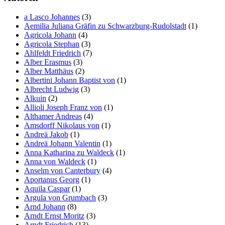
a Lasco Johannes
(3)
Aemilia Juliana Gräfin zu Schwarzburg-Rudolstadt
(1)
Agricola Johann
(4)
Agricola Stephan
(3)
Ahlfeldt Friedrich
(7)
Alber Erasmus
(3)
Alber Matthäus
(2)
Albertini Johann Baptist von
(1)
Albrecht Ludwig
(3)
Alkuin
(2)
Allioli Joseph Franz von
(1)
Althamer Andreas
(4)
Amsdorff Nikolaus von
(1)
Andreä Jakob
(1)
Andreä Johann Valentin
(1)
Anna Katharina zu Waldeck
(1)
Anna von Waldeck
(1)
Anselm von Canterbury
(4)
Aportanus Georg
(1)
Aquila Caspar
(1)
Argula von Grumbach
(3)
Arnd Johann
(8)
Arndt Ernst Moritz
(3)
Arndt Friedrich
(13)