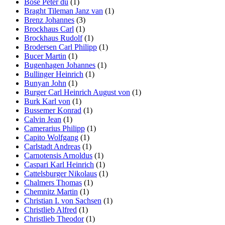
Bose Peter du
(1)
Braght Tileman Janz van
(1)
Brenz Johannes
(3)
Brockhaus Carl
(1)
Brockhaus Rudolf
(1)
Brodersen Carl Philipp
(1)
Bucer Martin
(1)
Bugenhagen Johannes
(1)
Bullinger Heinrich
(1)
Bunyan John
(1)
Burger Carl Heinrich August von
(1)
Burk Karl von
(1)
Bussemer Konrad
(1)
Calvin Jean
(1)
Camerarius Philipp
(1)
Capito Wolfgang
(1)
Carlstadt Andreas
(1)
Carnotensis Arnoldus
(1)
Caspari Karl Heinrich
(1)
Cattelsburger Nikolaus
(1)
Chalmers Thomas
(1)
Chemnitz Martin
(1)
Christian I. von Sachsen
(1)
Christlieb Alfred
(1)
Christlieb Theodor
(1)